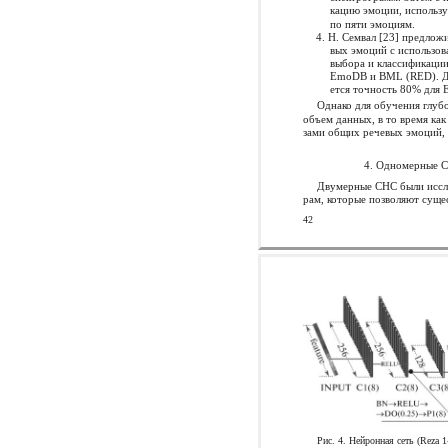
кацию эмоции, использ
по пяти эмоциям.
4. Н. Семвал [23] предлож
вых эмоций с использо
выбора и классификации
EmoDB и BML (RED). Дл
ется точность 80% для
Однако для обучения глуб
объем данных, в то время ка
зами общих речевых эмоций,
4. Одномерные С
Двумерные СНС были иссл
рам, которые позволяют суще
42
Рис. 4. Нейронная сеть (Reza 