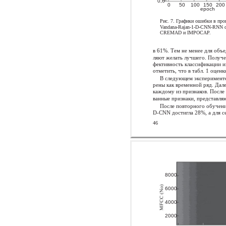
0,6
0
50
100
150
200
epoch
Рис. 7. Графики ошибки в про
Vandana-Rajan-1-D-CNN-RNN с
CREMAD и IMPOCAP.
в 61%. Тем не менее для объ
ляют желать лучшего. Получ
фективность классификации и
отметить, что в табл. 1 оцен
В следующем эксперимент
рены как временной ряд. Дал
каждому из признаков. После
ванные признаки, представляю
После повторного обучени
D-CNN достигла 28%, а для 
46
8000
6000
4000
2000