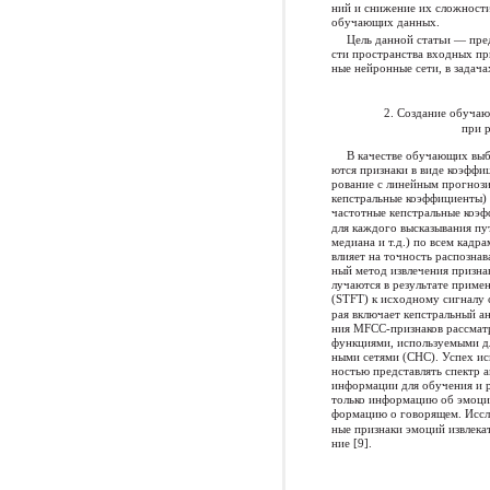
ний и снижение их сложност
обучающих данных.
Цель данной статьи — пре
сти пространства входных пр
ные нейронные сети, в задач
2. Создание обуча
при р
В качестве обучающих выб
ются признаки в виде коэффиц
рование с линейным прогноз
кепстральные коэффициенты) 
частотные кепстральные коэф
для каждого высказывания пут
медиана и т.д.) по всем кадр
влияет на точность распозна
ный метод извлечения призна
лучаются в результате приме
(STFT) к исходному сигналу 
рая включает кепстральный а
ния MFCC-признаков рассмат
функциями, используемыми д
ными сетями (СНС). Успех ис
ностью представлять спектр 
информации для обучения и 
только информацию об эмоци
формацию о говорящем. Иссле
ные признаки эмоций извлекат
ние [9].