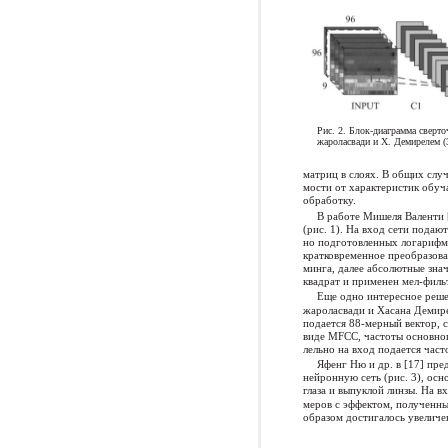
Рис. 2. Блок-диаграмма сверт
жароласвади и Х. Демирелем 
матриц в слоях. В общих слу
мости от характеристик обу
обработку.
В работе Мишеля Валенти 
(рис. 1). На вход сети подаю
но подготовленных логарифм
кратковременное преобразов
минга, далее абсолютные зна
квадрат и применен мел-филь
Еще одно интересное реш
жароласвади и Хасана Демире
подается 88-мерный вектор, 
виде MFCC, частоты основного
лельно на вход подается част
Яфенг Ню и др. в [17] п
нейронную сеть (рис. 3), ос
глаза и выпуклой линзы. На в
меров с эффектом, полученн
образом достигалось увеличе