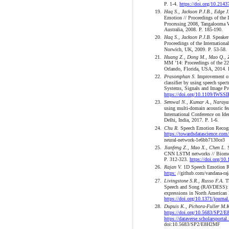
P. 1-4.
https://doi.org/10.2143
19.
Haq S., Jackson P.J.B., Edge J
Emotion // Proceedings of the 
Processing 2008, Tangalooma W
Australia, 2008. P. 185-190.
20.
Haq S., Jackson P.J.B.
Speaker
Proceedings of the Internation
Norwich, UK, 2009. P. 53-58.
21.
Huang Z., Dong M., Mao Q., 
MM ’14: Proceedings of the 22
Orlando, Florida, USA, 2014. 
22.
Prasomphan S.
Improvement of 
classifier by using speech spec
Systems, Signals and Image Pr
https://doi.org/10.1109/IWSS
23.
Semwal N., Kumar A., Naraya
using multi-domain acoustic fea
International Conference on Id
Delhi, India, 2017. P. 1-6.
24.
Chu R.
Speech Emotion Recogni
https://towardsdatascience.com
neural-network-1e6bb7130ce3
25.
Jianfeng Z., Mao X., Chen L.
S
CNN LSTM networks // Biomedi
P. 312-323.
https://doi.org/10
26.
Rajan V.
1D Speech Emotion Re
https:
//github.com/vandana-ra
27.
Livingstone S.R., Russo F.A.
Th
Speech and Song (RAVDESS): A 
expressions in North American
https://doi.org/10.1371/journa
28.
Dupuis K., Pichora-Fuller M.
https://doi.org/10.5683/SP2
https://dataverse.scholarsportal
doi:10.5683/SP2/E8H2MF