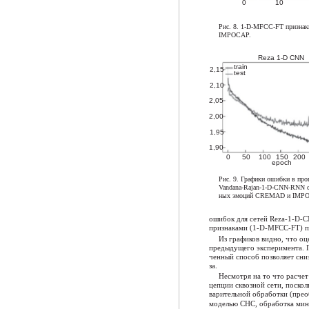
0
10
Рис. 8. 1-D-MFCC-FT призна
IMPOCAP.
Reza 1-D CNN
train
2,15
test
2,10
2,05
2,00
1,95
1,90
0
50
100
150
200
epoch
Рис. 9. Графики ошибки в про
Vandana-Rajan-1-D-CNN-RNN с
ных эмоций CREMAD и IMP
ошибок для сетей Reza-1-D-
признаками (1-D-MFCC-FT) по
Из графиков видно, что оц
предыдущего эксперимента. 
ченный способ позволяет сни
за.
Несмотря на то что расчет
цепции сквозной сети, поско
варительной обработки (пре
моделью СНС, обработка мини