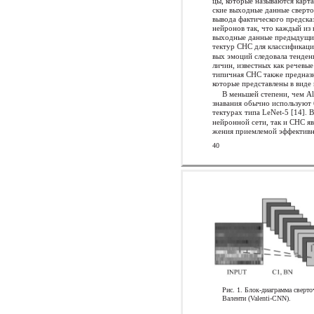
цы, которые называются карт
ские выходные данные сверт
вывода фактического предсказ
нейронов так, что каждый из
выходные данные предыдущих
тектур СНС для классификаци
вых эмоций следовала тенден
личин, известных как речевы
типичная СНС также предназн
которые представлены в виде
В меньшей степени, чем A
знавания обычно используют 
тектурах типа LeNet-5 [14].
нейронной сети, так и СНС яв
жения приемлемой эффективн
40
Рис. 1. Блок-диаграмма сверт
Валенти (Valenti-CNN).