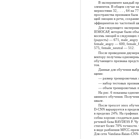
В эксперименте каждый при
элементов. В общем случае н
мерностями 32, . . . , 64 на 77
пространства признаков была 
щий эмоцию в речи, сохраняе
эффициентов по частотной шк
Для следующего эксперим
IEMOCAP, которые были объе
восемь эмоций в следующих 
(радость) — 671, male_angry 
female_angry — 600, female_
575, female_neutral — 512.
После приведения двумер
вектору получены одномерн
обучающего признака предста
тов.
Данные для обучения выб
щими:
— размер тренировочных 
— набор тестовых признак
— объем тренировочных п
На рис. 6 показаны одном
шинного обучения. Полученн
шкале.
После трехсот эпох обучен
D-CNN варьируется в предел
в пределах 24%. На графиках 
собна хорошо сходиться даже
речевой базы RAVDESS Р. Чу 
стигает более 70% точности.
в виде разбиения MFCC-призн
Для сети Vandana-Raian-CNN