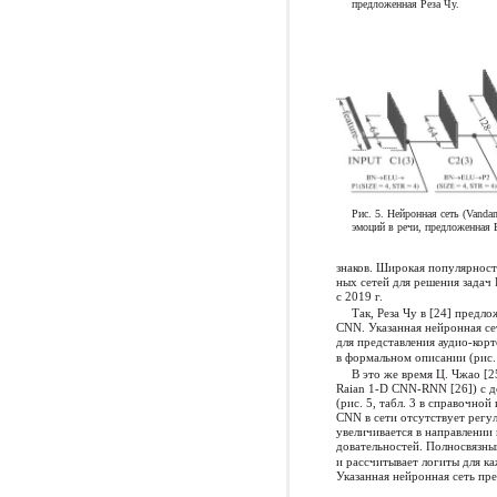
предложенная Реза Чу.
Рис. 5. Нейронная сеть (Vand
эмоций в речи, предложенная 
знаков. Широкая популярнос
ных сетей для решения задач
с 2019 г.
Так, Реза Чу в [24] пред
CNN. Указанная нейронная с
для представления аудио-кор
в формальном описании (рис. 
В это же время Ц. Чжао [2
Raian 1-D CNN-RNN [26]) с
(рис. 5, табл. 3 в справочно
CNN в сети отсутствует регул
увеличивается в направлении
довательностей. Полносвязны
и рассчитывает логиты для к
Указанная нейронная сеть пр