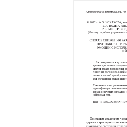
Автоматика и телемеханика,
№ 6
© 2022 г. А.О. ИСХАКОВА, канд.
Д.А. ВОЛЬФ, канд. т
Р.В. МЕЩЕРЯКОВ, д-
(Институт проблем управления 
СПОСОБ СНИЖЕНИЯ РА
ПРИЗНАКОВ ПРИ Р
ЭМОЦИЙ С ИСПОЛ
НЕЙ
Рассматриваются архитек
зуемые для оценки эмоциона
шается задача повышения эф
снижения вычислительной сл
лагается способ преобразо
для алгоритмов машинного 
Ключевые слова
: распознава
идентификация эмоционально
фикация речевых сигналов, 
нейронная сеть.
DOI: 10.31857/S000523102
Основным средством челове
держит характеристические 
циональное состояние говоря