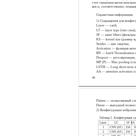
счет снижения вычислительно
ков и, соответственно, повыш
Справочная информация
1) Сокращения для конфиг
Layer — слой;
LT — layer type (тип слоя)
SF — same filters (фильтры
KS — kernel size (размер я
Strides — шаг свертки;
Activation — функция акти
BN — batch Normalization 
Dropout — регуляризация;
MP (P) — Max pooling (сл
LSTM — Long short-term m
AA — attention activation 
48
Flatten — полносвязный сл
Dense — выходной полнос
2) Конфигурации нейронных
Таблица 2. Конфигурация о
Layer
LT
SF KS S
1
CNN (SF)
256
8
2
CNN (SF)
256
8