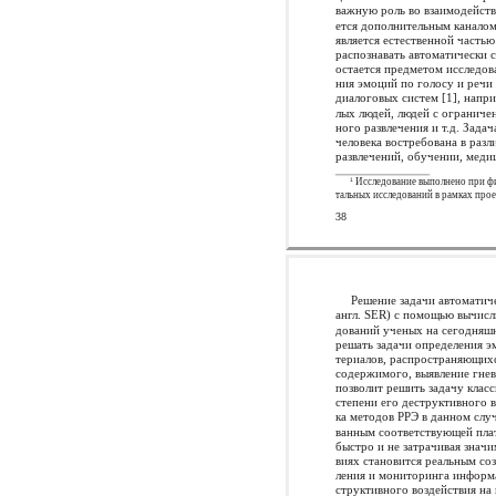
важную роль во взаимодействи
ется дополнительным канало
является естественной частью
распознавать автоматически
остается предметом исследов
ния эмоций по голосу и речи
диалоговых систем [1], напр
лых людей, людей с ограниче
ного развлечения и т.д. Зад
человека востребована в раз
развлечений, обучении, меди
1
Исследование выполнено при ф
тальных исследований в рамках про
38
Решение задачи автоматич
англ. SER) с помощью вычисл
дований ученых на сегодняшн
решать задачи определения 
териалов, распространяющихс
содержимого, выявление гнева
позволит решить задачу клас
степени его деструктивного во
ка методов РРЭ в данном слу
ванным соответствующей пла
быстро и не затрачивая знач
виях становится реальным со
ления и мониторинга информа
структивного воздействия на