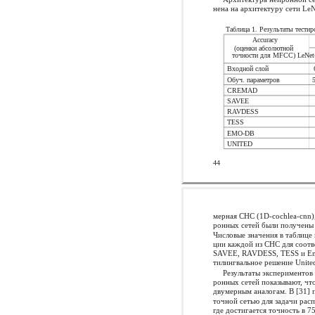
нена на архитектуру сети LeN
Таблица 1. Результаты тести
Accuracy
(оценки абсолютной
точности для MFCC) LeNet-
Входной слой
Обуч. параметров
CREMAD
SAVEE
RAVDESS
TESS
EMO-DB
UNITED
44
мерная СНС (1D-cochlea-cnn),
ронных сетей были получены р
Числовые значения в таблице
ции каждой из СНС для соот
SAVEE, RAVDESS, TESS и Emo
тилингвальное решение Unite
Результаты экспериментов
ронных сетей показывают, чт
двумерным аналогам. В [31] 
точной сетью для задачи рас
где достигается точность в 7