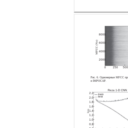
8000
6000
4000
2000
0
250
500
Рис. 6. Одномерные MFCC пр
и IMPOCAP.
Reza 1-D CNN
2,2
train
test
2,0
1,8
1,6
1,4
1,2
1,0
0,8