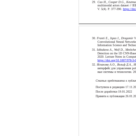
29.
Cao H., Cooper D.G., Keutman
multimodal actors dataset // IE
V. 5(4). P. 377-390.
https://d
30.
Franti E., Ispas I., Dragomir V.
Convolutional Neural Network
Information Science and Techno
31.
Iskhakova A., Wolf D., Meshche
Detection on the 1D CNN-Bas
2020. Lecture Notes in Comput
https://doi.org/10.1007/978-3
32.
Исхакова А.О., Вольф Д.А., И
интерфейс для управления ро
ные системы и технологии. 20
Статья представлена к публик
Поступила в редакцию 17.11.2
После доработки 19.01.2022
Принята к публикации 26.01.2