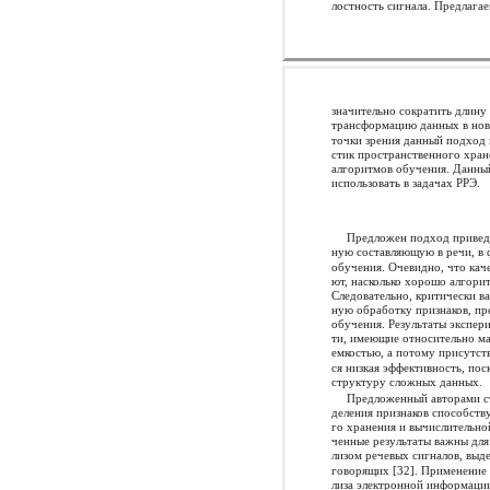
лостность сигнала. Предлага
значительно сократить длину
трансформацию данных в ново
точки зрения данный подход 
стик пространственного хран
алгоритмов обучения. Данны
использовать в задачах РРЭ.
Предложен подход привед
ную составляющую в речи, в
обучения. Очевидно, что кач
ют, насколько хорошо алгор
Следовательно, критически в
ную обработку признаков, пр
обучения. Результаты экспери
ти, имеющие относительно ма
емкостью, а потому присутст
ся низкая эффективность, по
структуру сложных данных.
Предложенный авторами ст
деления признаков способств
го хранения и вычислительно
ченные результаты важны для 
лизом речевых сигналов, вы
говорящих [32]. Применение 
лиза электронной информации