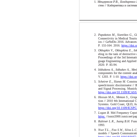
1.
Мещеряков Р.В., Бондаренко 
стем // Кибернетика и систем
2.
Papakotas M., Siantikos G., Gi
Connectivity in Medical Touri
ios // GeNeDis 2016. Advances
P. 155-164. 2016.
https://doi
3.
Okhapkin V., Okhapkina E., Isk
eling in the task of destructiv
Proceedings of the 3rd Interna
guage Engineering and Applied
2020. P. 85-94.
4.
Iskhakova A., Iskhakov A., Mes
components for the content anal
V. 1203. P. 1-10.
https://doi.
5.
Scheirer E., Slaney M.
Construc
speech/music discriminator // 
and Signal Processing. Munich
https://doi.org/10.1109/ICAS
6.
Hossan M.A., Memon S., Greg
tion // 2010 4th International
Systems. Gold Coast, QLD, Aus
https://doi.org/10.1109/ICSP
7.
Logan B.
Mel Frequency Cepstr
https:
//ismir2000.ismir.net/pa
8.
Rabiner L.R., Juang B.H.
Funda
1993.
9.
Nwe T.L., Foo S.W., Silva L.C
models // Speech Communicatio
https://doi.org/10.1016/S0167