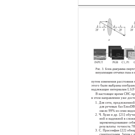
Рис. 3. Блок-диаграмма сверто
визуализации сетчатки глаза и
путем изменения расстояния 
этого были выбраны изображе
надлежащие интервалам L1(F
В настоящее время СНС пр
в этом направлении уже дост
1. Для сети, предложенно
для речевых баз EmoDB 
около 99% из семи видо
2. Ч. Хуан и др. [21] обуч
ной и надежной в слож
зарекомендовавшие себя
результаты: точность 7
3. С. Прасомфан [22] обн
спектрограмм. Затем с