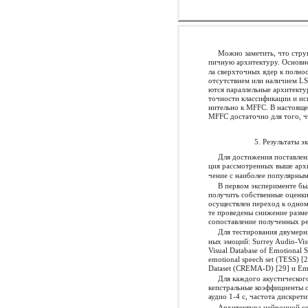
Можно заметить, что стру
пичную архитектуру. Основно
ла сверхточных ядер к полно
отсутствием или наличием LS
ются параллельные архитектур
точности классификации и ис
нительно к MFFC. В настояще
MFFC достаточно для того, ч
5. Результаты 
Для достижения поставлен
ция рассмотренных выше архи
чение с наиболее популярным
В первом эксперименте бы
получить собственные оценки
осуществлен переход к одном
те проведены снижение разм
сопоставление полученных р
Для тестирования двумер
ных эмоций: Surrey Audio-Vis
Visual Database of Emotional
emotional speech set (TESS) [
Dataset (CREMA-D) [29] и E
Для каждого акустического
кепстральные коэффициенты 
аудио 1-4 с, частота дискре
Архитектура нейронной сет