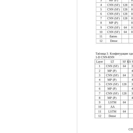
3
MP (P)
8
4
CNN (SF)
128
8
5
CNN (SF)
128
8
6
CNN (SF)
128
8
7
CNN (SF)
128
8
8
MP (P)
8
9
CNN (SF)
64
8
10
CNN (SF)
64
8
11
flatten
12
Dense
Таблица 3. Конфигурация од
1-D CNN-RNN
Layer
LT
SF KS S
1
CNN (SF)
64
2
MP (P)
3
CNN (SF)
64
4
MP (P)
5
CNN (SF)
128
6
MP (P)
7
CNN (SF)
128
8
MP (P)
9
LSTM
64
10
AA
11
LSTM
64
12
Dense
СП