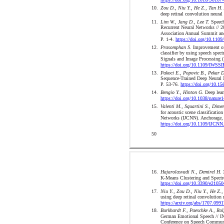
10.
Zou D., Niu Y., He Z., Tan H.
deep retinal convolution neura
11.
Lim W., Jang D., Lee T.
Speech
Recurrent Neural Networks // 2
Association Annual Summit and
P. 1-4.
https://doi.org/10.11
12.
Prasomphan S.
Improvement of 
classifier by using speech spec
Signals and Image Processing 
https://doi.org/10.1109/IWSS
13.
Pakoci E., Popovic B., Pekar D
Sequence-Trained Deep Neural 
P. 53-76.
https://doi.org/10.15
14.
Bengio Y., Hinton G.
Deep lear
https://doi.org/10.1038/nature
15.
Valenti M., Squartini S., Dimen
for acoustic scene classificatio
Networks (IJCNN). Anchorage,
https://doi.org/10.1109/IJCN
50
16.
Hajarolasvadi N., Demirel H.
3
K-Means Clustering and Spectro
https://doi.org/10.3390/e2105
17.
Niu Y., Zou D., Niu Y., He Z.,
using deep retinal convolution 
https://arxiv.org/abs/1707.099
18.
Burkhardt F., Paeschke A., Rol
German Emotional Speech //
Conference on Speech Communic