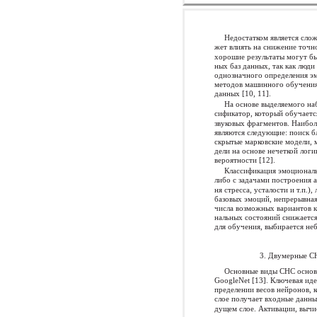
Недостатком является слож
жет влиять на снижение точн
хорошие результаты могут бы
ных баз данных, так как люд
однозначного определения эм
методов машинного обучения
данных [10, 11].
На основе выделяемого на
сификатор, который обучаетс
звуковых фрагментов. Наибо
являются следующие: поиск б
скрытые марковские модели, 
дели на основе нечеткой лог
вероятности [12].
Классификация эмоциональ
либо с задачами построения 
ня стресса, усталости и т.п.
базовых эмоций, непрерывная 
числа возможных вариантов к
нальных состояний снижается
для обучения, выбирается не
3. Двумерные С
Основные виды СНС основа
GoogleNet [13]. Ключевая иде
пределении весов нейронов, 
слое получает входные данны
дущем слое. Активации, вычи