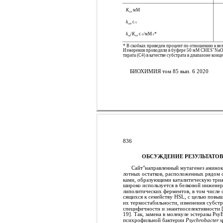
K
, мМ
m
k
, с
-
1
cat
k
/
K
, с
/мМ
*
-
1
-
1
cat
m
* В скобках приведен процент по отношению к ве
Измерения проводили в буфере 50 мM CHES"NaOH,
тирата (С4) в качестве субстрата в диапазоне конц
БИОХИМИЯ том 85 вып. 6 2020
836
ОБСУЖДЕНИЕ РЕЗУЛЬТАТО
Сайт"направленный мутагенез аминок
лотных остатков, расположенных рядом с
ками, образующими каталитическую триа
широко используется в белковой инжене
липолитических ферментов, в том числе 
сящихся к семейству HSL, с целью повы
их термостабильности, изменения субст
специфичности и энантиоселективности [
19]. Так, замена в молекуле эстеразы PsyE
психрофильной бактерии
Psychrobacter
s