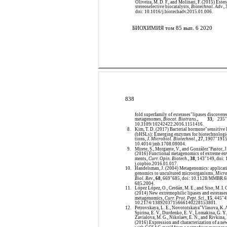
Oliveira, M. D. F., and Molinari, F. (2015) Ester
stereoselective biocatalysts,
Biotechnol. Adv
.,
doi: 10.1016/j.biotechadv.2015.01.006.
БИОХИМИЯ том 85 вып. 6 2020
838
fold superfamily of esterases"lipases discovere
metagenomes,
Biocat. Biotrans
.,
33
,
235"
10.3109/10242422.2016.1151416.
8.
Kim, T. D. (2017) Bacterial hormone"sensitive 
(bHSLs): Emerging enzymes for biotechnologic
tions,
J. Microbiol. Biotechnol
.,
27
, 1907"1915
10.4014/jmb.1708.08004.
9.
Mirete, S., Morgante, V., and González"Pastor, J
(2016) Functional metagenomics of extreme en
ments,
Curr. Opin. Biotech
.,
38
, 143"149, doi:
j.copbio.2016.01.017.
10.
Handelsman, J. (2004) Metagenomics: applicat
genomics to uncultured microorganisms,
Micro
Biol. Rev
.,
68
, 669"685, doi: 10.1128/MMBR.6
685.2004.
11.
López López, O., Cerdán, M. E., and Siso, M. I. 
(2014) New extremophilic lipases and esterase
metagenomics,
Curr. Prot. Pept. Sci
.,
15
, 445"4
10.2174/1389203715666140228153801.
12.
Petrovskaya, L. E., Novototskaya"Vlasova, K. A
Spirina, E. V., Durdenko, E. V., Lomakina, G. Y.
Zavialova, M. G., Nikolaev, E. N., and Rivkina,
(2016) Expression and characterization of a ne