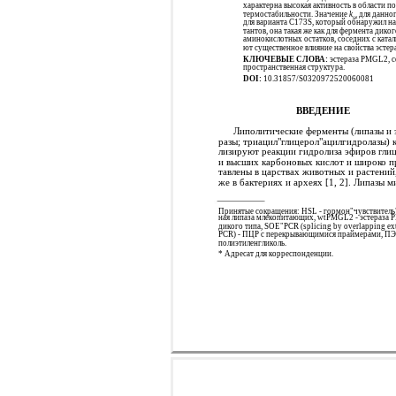
характерна высокая активность в области 
термостабильности. Значение
k
для данног
cat
для варианта С173S, который обнаружил н
тантов, она такая же как для фермента дик
аминокислотных остатков, соседних с ката
ют существенное влияние на свойства эсте
КЛЮЧЕВЫЕ СЛОВА:
эстераза PMGL2, с
пространственная структура.
DOI:
10.31857/S0320972520060081
ВВЕДЕНИЕ
Липолитические ферменты (липазы и 
разы; триацил"глицерол"ацилгидролазы) к
лизируют реакции гидролиза эфиров гли
и высших карбоновых кислот и широко п
тавлены в царствах животных и растений,
же в бактериях и археях [1, 2]. Липазы м
Принятые сокращения: HSL - гормон"чувствитель
ная липаза млекопитающих, wtPMGL2 - эстераза
дикого типа, SOE"PCR (splicing by overlapping ex
PCR) - ПЦР с перекрывающимися праймерами, ПЭ
полиэтиленгликоль.
* Адресат для корреспонденции.