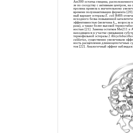
Ant300 остатка глицина, расположенного
ле по соседству с активным центром, на 
пролина привела к значительному увели
времени полуинактивации фермента [20]
ный вариант эстеразы
E. coli
R48S отлича
исходного белка повышенной каталитиче
эффективностью (величина
k
возросла в
cat
раза), а также более высокой термостабил
ностью [21]. Замены остатков Мet211 и 
находящихся в участке связывания субст
термофильной эстеразы 2
Alicyclobacillu
caldarius
, существенно увеличивали эффе
ность расщепления длинноцепочечных су
тов [22]. Аналогичный эффект наблюдался