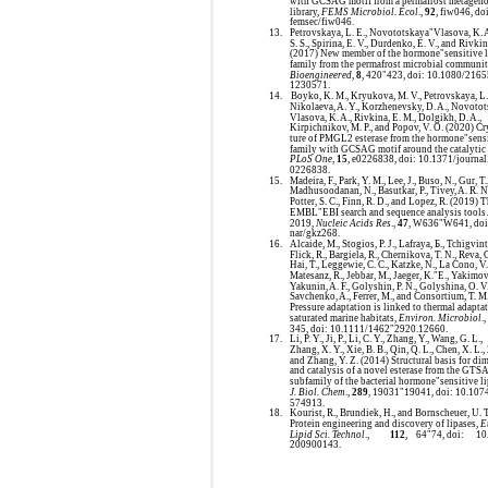
with GCSAG motif from a permafrost metagen
library,
FEMS Microbiol. Ecol
.,
92
, fiw046, do
femsec/fiw046.
13.
Petrovskaya, L. E., Novototskaya"Vlasova, K. 
S. S., Spirina, E. V., Durdenko, E. V., and Rivkin
(2017) New member of the hormone"sensitive l
family from the permafrost microbial communit
Bioengineered
,
8
, 420"423, doi: 10.1080/216
1230571.
14.
Boyko, K. M., Kryukova, M. V., Petrovskaya, L. 
Nikolaeva, A. Y., Korzhenevsky, D. A., Novoto
Vlasova, K. A., Rivkina, E. M., Dolgikh, D. A.,
Kirpichnikov, M. P., and Popov, V. O. (2020) Cr
ture of PMGL2 esterase from the hormone"sensi
family with GCSAG motif around the catalytic 
PLoS One
,
15
, e0226838, doi: 10.1371/journal
0226838.
15.
Madeira, F., Park, Y. M., Lee, J., Buso, N., Gur, T.
Madhusoodanan, N., Basutkar, P., Tivey, A. R. N
Potter, S. C., Finn, R. D., and Lopez, R. (2019) 
EMBL"EBI search and sequence analysis tools 
2019,
Nucleic Acids Res
.,
47
, W636"W641, doi
nar/gkz268.
16.
Alcaide, M., Stogios, P. J., Lafraya, Б., Tchigvint
Flick, R., Bargiela, R., Chernikova, T. N., Reva, 
Hai, T., Leggewie, C. C., Katzke, N., La Cono, V.
Matesanz, R., Jebbar, M., Jaeger, K."E., Yakimov
Yakunin, A. F., Golyshin, P. N., Golyshina, O. V.
Savchenko, A., Ferrer, M., and Consortium, T. M
Pressure adaptation is linked to thermal adaptat
saturated marine habitats,
Environ. Microbiol
.
345, doi: 10.1111/1462"2920.12660.
17.
Li, P. Y., Ji, P., Li, C. Y., Zhang, Y., Wang, G. L.,
Zhang, X. Y., Xie, B. B., Qin, Q. L., Chen, X. L.,
and Zhang, Y. Z. (2014) Structural basis for di
and catalysis of a novel esterase from the GTS
subfamily of the bacterial hormone"sensitive li
J. Biol. Chem
.,
289
, 19031"19041, doi: 10.107
574913.
18.
Kourist, R., Brundiek, H., and Bornscheuer, U. 
Protein engineering and discovery of lipases,
E
Lipid Sci. Technol
.,
112
,
64"74, doi:
10
200900143.