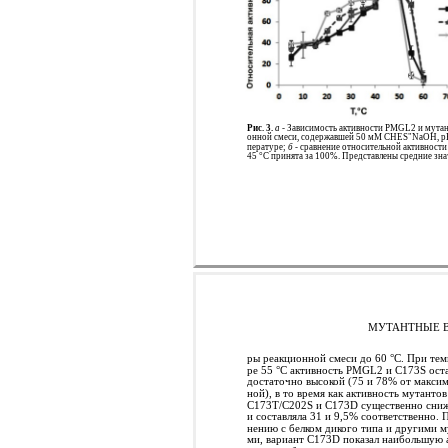
Рис. 3.
а
- Зависимость активности PMGL2 и мутан
онной смеси, содержавшей 50 мM CHES"NaOH, pH 8
пературе;
б
- сравнение относительной активности
45 °C принята за 100%. Представлены средние зна
МУТАНТНЫЕ В
ры реакционной смеси до 60 °C. При тем
ре 55 °С активность PMGL2 и C173S ост
достаточно высокой (75 и 78% от максим
ной), в то время как активность мутантов
C173T/C202S и С173D существенно сниж
и составляла 31 и 9,5% соответственно. 
нению с белком дикого типа и другими м
ми, вариант С173D показал наибольшую 