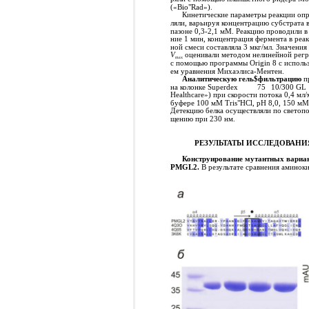
(«Bio"Rad»).
Кинетические параметры реакции опр
ляли, варьируя концентрацию субстрата в
пазоне 0,3-2,1 мМ. Реакцию проводили в
ние 1 мин, концентрация фермента в реа
ной смеси составляла 3 мкг/мл. Значения
V
оценивали методом нелинейной регр
max
с помощью программы Origin 8 с исполь
ем уравнения Михаэлиса-Ментен.
Аналитическую гель$фильтрацию
п
на колонке Superdex
75
10/300 GL
Healthcare») при скорости потока 0,4 мл/
буфере 100 мМ Tris"HCl, рН 8,0, 150 мМ
Детекцию белка осуществляли по светопо
щению при 230 нм.
РЕЗУЛЬТАТЫ ИССЛЕДОВАНИ
Конструирование мутантных вариа
PMGL2.
В результате сравнения аминок