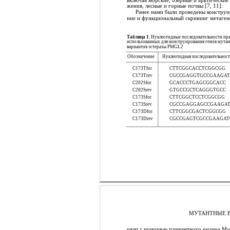
жения, лесные и горные почвы [7, 11].
Ранее нами были проведены конструи
ние и функциональный скрининг метаген
Таблица 1.
Нуклеотидные последовательности пр
использованных для конструирования генов мута
вариантов эстеразы PMGL2
Обозначение
Нуклеотидная последовательност
C173Tfor
CTTCGGCACCTCGGCGG
C173Trev
CGCCGAGGTGCCGAAGA
C202Sfor
GCACCCTGAGCGGCACC
C202Srev
GTGCCGCTCAGGGTGCC
C173Sfor
CTTCGGCTCCTCGGCGG
C173Srev
CGCCGAGGAGCCGAAGA
C173Dfor
CTTCGGCGACTCGGCGG
C173Drev
CGCCGAGTCGCCGAAGAT
МУТАНТНЫЕ В
ряли с помощью планшетного ридера Mo