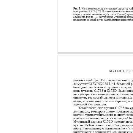
Рис. 5.
Наложение пространственных структур w
программы COOT [32]. Показаны аминокислотные о
ющие участок связывания субстрата. Темно"серым
а также молекула ПЭГ в структуре мутантной фор
положения боковой цепи, наблюдаемые в кристалл
МУТАНТНЫЕ В
ментов семейства HSL ранее мы сконстр
ли мутант С173Т/C202S [14]. В данной р
были дополнительно получены и охаракт
ваны мутанты С173S и С173D. Были опре
ны субстратная специфичность, темпера
оптимум, термостабильность мутантных 
антов, а также кинетические параметры к
зируемой ими реакции.
Установлено, что мутант С173S по у
активность, температурному профилю ак
ности и термостабильности и кинетичес
константам очень похож на исходный бе
Мутантный вариант С173D проявил пов
ную на 15% активность по
п
"нитрофенил
ноату и повышенную активность по
п
"ни
нилбутирату в температурном диапазоне