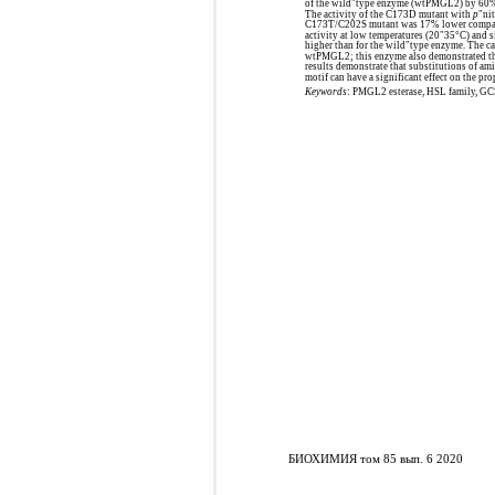
of the wild"type enzyme (wtPMGL2) by 60%, 
The activity of the C173D mutant with
p
"ni
C173T/C202S mutant was 17% lower compare
activity at low temperatures (20"35°C) and si
higher than for the wild"type enzyme. The ca
wtPMGL2; this enzyme also demonstrated the
results demonstrate that substitutions of am
motif can have a significant effect on the pr
Keywords
: PMGL2 esterase, HSL family, GCS
БИОХИМИЯ том 85 вып. 6 2020