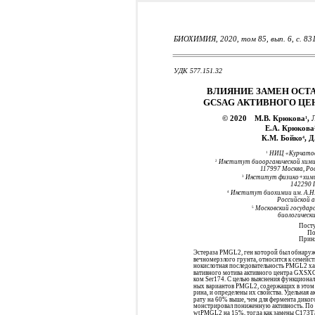
БИОХИМИЯ, 2020, том 85, вып. 6, с. 831
УДК 577.151.32
ВЛИЯНИЕ ЗАМЕН ОСТА
GCSAG АКТИВНОГО ЦЕН
© 2020
М.В. Крюкова
, 
1
Е.А. Крюкова
К.М. Бойко
, 
4
НИЦ «Курчатовс
1
Институт биоорганической химии
2
117997 Москва, Ро
Институт физико+химиче
3
142290 
Институт биохимии им. А.Н.
4
Российской а
Московский государс
5
биологически
Посту
По
Приня
Эстераза PMGL2, ген которой был обнаруж
вечномерзлого грунта, относится к семей
нокислотная последовательность PMGL2 хар
вативного мотива активного центра GXSXG
ком Ser174. С целью выяснения функционал
ных вариантов PMGL2, содержащих в этом 
рина, и определены их свойства. Удельная
рату на 60% выше, чем для фермента диког
монстрировал пониженную активность. П
wtPMGL2 на 15%, тогда как замены C173T/