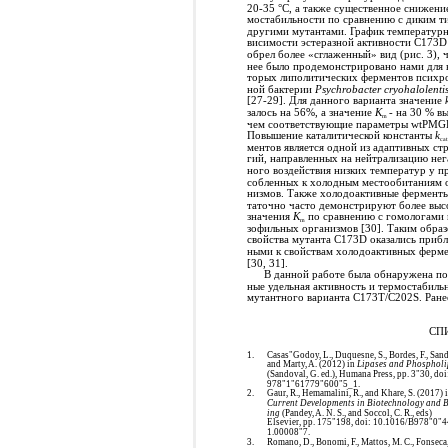
20-35 °C, а также существенное снижени
мостабильности по сравнению с диким т
другими мутантами. График температурн
висимости эстеразной активности С173D
обрел более «сглаженный» вид (рис. 3), ч
нее было продемонстрировано нами для 
торых липолитических ферментов психр
ной бактерии
Psychrobacter cryohalolenti
[27-29]. Для данного варианта значение
залось на 56%, а значение
K
- на 30 % в
m
чем соответствующие параметры wtPMG
Повышение каталитической константы
k
cat
ментов является одной из адаптивных стр
гий, направленных на нейтрализацию нег
ного воздействия низких температур у п
собленных к холодным местообитаниям 
низмов. Также холодоактивные ферменты
таточно часто демонстрируют более выс
значения
K
по сравнению с гомологами 
m
зофильных организмов [30]. Таким образ
свойства мутанта С173D оказались приб
ными к свойствам холодоактивных ферм
[30, 31].
В данной работе была обнаружена п
ные удельная активность и термостабиль
мутантного варианта C173T/C202S. Ране
СП
1.
Casas"Godoy, L., Duquesne, S., Bordes, F., Sand
and Marty, A. (2012) in
Lipases and Phospholi
(Sandoval, G. ed.), Humana Press, pp. 3"30, do
978"1"61779"600"5_1.
2.
Gaur, R., Hemamalini, R., and Khare, S. (2017) 
Current Developments in Biotechnology and 
ing
(Pandey, A. N. S., and Soccol, C. R., eds)
Elsevier, pp. 175"198, doi: 10.1016/B978"0"
1.00008"7.
3.
Romano, D., Bonomi, F., Mattos, M. C., Fonseca,