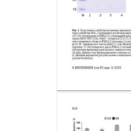
M
1
2
3
4
Рис. 1.
Получение и свойства мутантных вариант
тераз семейства HSL, содержащих различные вар
152-191 (нумерация wtPMGL2), содержащий катали
тераза MGS"MT1 [16]; 4Q05 - эстераза Е25 [17]; 
мли очищенного белка wtPMGL2 (дорожка
1
) и 
ка
4
). М - маркеры мол. массы (кДа);
в
- гель"фильт
Superdex 75. Расчетная мол. масса PMGL2 составл
обозначены время выходов бычьего сывороточного 
43 кДа). Данные гель"фильтрационного анализа w
(С цветным вариантом рисунка можно ознакомиться
journal/biokhsm/)
6 БИОХИМИЯ том 85 вып. 6 2020
834