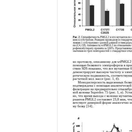
Рис. 2.
Специфичность PMGL2 и его мутантов по 
нию к субстратам. Реакцию проводили в стандартн
ловиях с субстратами с разной длиной углеводоро
пи (C4, C8). Активность wtPMGL2 по отношению
рофенилбутирату принята за 100%. Представлены
значения из трех повторностей ± стандартное отк
но протоколу, описанному для wtPMGL2 
помощью белкового электрофореза в при
ствии SDS показано, что все мутантные б
демонстрируют высокую чистоту и элек
ретическую подвижность, соответствую
расчетной мол. массе (рис. 1,
б
).
Монодисперсность выделенных белко
подтверждена с помощью аналитической 
фильтрации на предварительно откалибр
ной колонке Superdex 75 (рис. 1,
в
). Уста
но, что время выхода с колонки мутантны
риантов PMGL2 составляет 23,8 мин, что
ветствует димерной форме аналогично и
му белку [14].