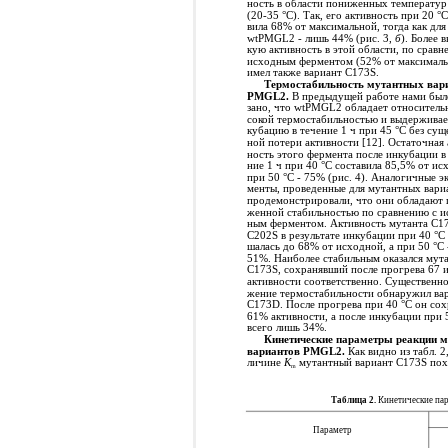
ность в области пониженных температур
(20-35 °C). Так, его активность при 20 °C
вила 68% от максимальной, тогда как для
wtPMGL2 - лишь 44% (рис. 3,
б
). Более 
кую активность в этой области, по сравн
исходным ферментом (52% от максималь
имел также вариант C173S.
Термостабильность мутантных вар
PMGL2.
В предыдущей работе нами был
зано, что wtPMGL2 обладает относитель
сокой термостабильностью и выдерживае
кубацию в течение 1 ч при 45 °C без сущ
ной потери активности [12]. Остаточная 
ность этого фермента после инкубации в
ние 1 ч при 40 °С составила 85,5% от ис
при 50 °С - 75% (рис. 4). Аналогичные э
менты, проведенные для мутантных вари
продемонстрировали, что они обладают 
женной стабильностью по сравнению с и
ным ферментом. Активность мутанта C1
C202S в результате инкубации при 40 °С
шалась до 68% от исходной, а при 50 °С 
51%. Наиболее стабильным оказался мут
C173S, сохранявший после прогрева 67 
активности соответственно. Существенно
жение термостабильности обнаружил ва
С173D. После прогрева при 40 °С он со
61% активности, а после инкубации при 5
всего лишь 34%.
Кинетические параметры реакции 
вариантов PMGL2.
Как видно из табл. 2,
личине
K
мутантный вариант C173S пох
m
Таблица 2.
Кинетические па
Параметр