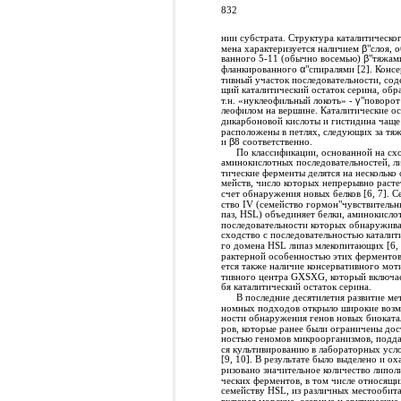
832
нии субстрата. Структура каталитическог
мена характеризуется наличием
β
"слоя, 
ванного 5-11 (обычно восемью)
β
"тяжам
фланкированного
α
"спиралями [2]. Консе
тивный участок последовательности, сод
щий каталитический остаток серина, обр
т.н. «нуклеофильный локоть» -
γ
"поворот
леофилом на вершине. Каталитические ос
дикарбоновой кислоты и гистидина чаще
расположены в петлях, следующих за тя
и
β
8 соответственно.
По классификации, основанной на сх
аминокислотных последовательностей, л
тические ферменты делятся на несколько 
мейств, число которых непрерывно расте
счет обнаружения новых белков [6, 7]. С
ство IV (семейство гормон"чувствительн
паз, HSL) объединяет белки, аминокисло
последовательности которых обнаружив
сходство с последовательностью каталит
го домена HSL липаз млекопитающих [6, 
рактерной особенностью этих ферментов
ется также наличие консервативного моти
тивного центра GXSXG, который включае
бя каталитический остаток серина.
В последние десятилетия развитие ме
номных подходов открыло широкие воз
ности обнаружения генов новых биоката
ров, которые ранее были ограничены дос
ностью геномов микроорганизмов, подд
ся культивированию в лабораторных усл
[9, 10]. В результате было выделено и ох
ризовано значительное количество липол
ческих ферментов, в том числе относящи
семейству HSL, из различных местообит
включая морские, озерные и арктические 