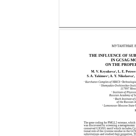
МУТАНТНЫЕ В
THE INFLUENCE OF SUB
IN GCSAG M
ON THE PROPE
M. V. Kryukova
, L. E. Petro
1
S. A. Yakimov
, A. Y. Nikolaeva
,
2
1
Kurchatov Complex of NBICS+Technologies
1
Shemyakin-Ovchinnikov Instit
2
117997 Mosc
Institute of Physic
3
Russian Academy of S
Bach Institute of
4
of the Russian 
Lomonosov Moscow State Un
5
The gene coding for PMGL2 esterase, which 
was discovered by screening a metagenomic D
conserved GXSXG motif which includes Cys173 
tional role of the cysteine residue in the
substitutions and studied their properties. T