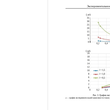
Экспериментальное
I
, мА
35
30
25
20
15
10
5
0 0
0,2
0,4
I
, мА
20
18
16
14
12
l
= 1,5
10
l
= 1,0
8
6
l
= 0,5
4
2
0
0
0,2
0,4
Рис. 3. График э
а —
график экспериментальной зависимости токов 