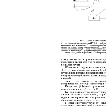
14
ДН
Рис. 1. Технологическая с
1
— регулируемый высоковольтный ВТ-1;
2
— кабели 
высоковольтного напряжения;
4
— соединительный вы
труба с внутренним силикатным покрытием;
7
— преоб
измеряемое напряжение;
8
— шнур тянущий тестирую
измеритель вращения;
11
— регулятор вращения мото
мотора;
14
— датчик напряжения;
15
— микроконтр
этих узлов являются принципиально д
проведения экспериментов по исследов
покрытие трубы.
Объектом исследования является п
ЭСП. Испытательное напряжение (≤ 40 
который при помощи прикрепленного 
поверхности трубы и тем самым после
нием (
4
).
Токи утечки снимаются измерител
измеряемое при помощи контроллера «
Контроллер (
15
) также принимает 
нахождения зонда (
5
) в трубе (
6
).
Как видно из рисунка, схема управ
онально состоит из трех частей, раз
ведении экспериментов по определени
покрытиях металлических труб:
а) измерение токов утечки от «ерша
далее через измерительный трансформ