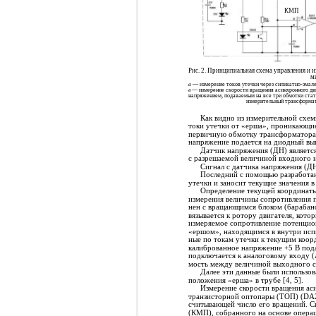
КМП
Рис. 2. Принципиальная схема управления и 
м
а
— измерение токов утечки через силикатно-эмале
в
— измерение скорости вращения асинхронного дв
напряжением, подаваемым на все три обмотки ст
измерительный трансформат
Как видно из измерительной схемы
токи утечки от «ерша», проникающие
первичную обмотку трансформатора 
напряжение подается на диодный вып
Датчик напряжения (ДН) являетс
с разрешаемой величиной входного 
Сигнал с датчика напряжения (ДН
Последний с помощью разработан
утечки и заносит текущие значения в
Определение текущей координаты 
измерения величины сопротивления 
нен с вращающимся блоком (барабано
вязывается к ротору двигателя, кот
измеряемое сопротивление потенцио
«ершом», находящимся в внутри испы
ные по токам утечки к текущим коо
калиброванное напряжение +5 В под
подключается к аналоговому входу 
мость между величиной выходного с
Далее эти данные были использов
положения «ерша» в трубе [4, 5].
Измерение скорости вращения аси
транзисторной оптопары (ТОП) (DA2
считывающей число его вращений. С
(КМП), собранного на основе операц