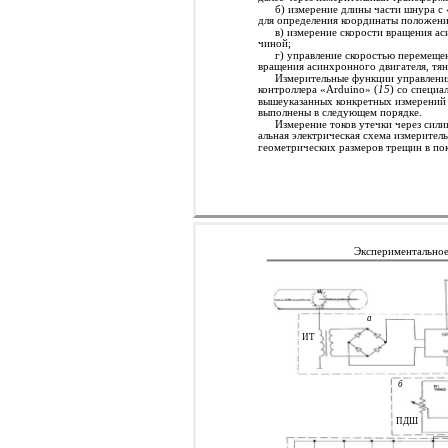
б) измерение длины части шнура с
для определения координаты положени
в) измерение скорости вращения ас
чиной;
г) управление скоростью перемещен
вращения асинхронного двигателя, тя
Измерительные функции управления
контроллера «Arduino» (
15
) со специ
вышеуказанных конкретных измерений 
выполнены в следующем порядке.
Измерение токов утечки через сили
альная электрическая схема измерител
геометрических размеров трещин в по
Экспериментальное
а
ИТ
б
ПДШ