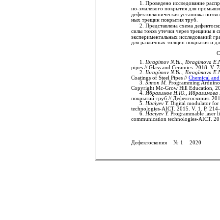
1. Проведено исследование расп
но-эмалевого покрытия для промышл
дефектоскопическая установка позво
ных трещин покрытия труб.
2. Представлена схема дефектоск
силы токов утечки через трещины в 
экспериментальных исследований гра
для различных толщин покрытия и д
С
1.
Ibragimov N.Yu., Ibragimova E.
pipes // Glass and Ceramics. 2018. V.
2.
Ibragimov N.Yu., Ibragimova E.
Coatings of Steel Pipes //
Chemical and
3.
Simon M.
Programming Arduino: G
Copyright Mc-Grow Hill Education, 20
4.
Ибрагимов Н.Ю., Ибрагимова
покрытий труб // Дефектоскопия. 20
5.
Haciyev Y.
Digital modulator for
technologies-AICT. 2015. V. 1. P. 21
6.
Haciyev Y.
Programmable laser lig
communication technologies-AICT. 20
Дефектоскопия
№ 1
2020