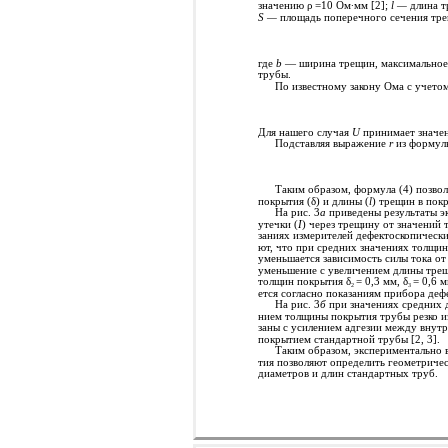
значению ρ =10 Ом∙мм [2];
l —
длина 
S —
площадь поперечного сечения тре
где
b
— ширина трещин, максимальное
трубы.
По известному закону Ома с учет
Для нашего случая
U
принимает значе
Подставляя выражение
r
из формулы
Таким образом, формула (4) позвол
покрытия (δ) и длины (
l
) трещин в пок
На рис. 3
а
приведены результаты э
утечки (
I
) через трещину от значений 
заниях измерителей дефектоскопическ
ют, что при средних значениях толщи
уменьшается зависимость силы тока от
уменьшение с увеличением длины трещ
толщин покрытия δ
= 0,3 мм, δ
= 0,6 
2
3
ется согласно показаниям прибора деф
На рис. 3
б
при значениях средних
нием толщины покрытия трубы резко из
заны с усилением адгезии между внут
покрытием стандартной трубы [2, 3].
Таким образом, экспериментально 
тия позволяют определить геометриче
диаметров и длин стандартных труб.