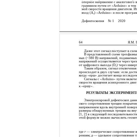
опорное напряжение с аналогового 
граммном путем от «Arduino» и тем
мой скорости вращения двигателя. И
вход (А
) «Arduino» и после програ
3
Дефектоскопия
№ 1
2020
64
Я.М. 
Далее этот сигнал поступает в схе
В представленной схеме трехфазны
ных (~380 В) напряжений, подаваемых н
напряжений осуществляется через тре
от цифрового выхода (D
) через инве
2
Таким образом, сигнал отключения 
происходит в двух случаях: если дости
когда «ерш» достигает конца исследуем
Сигналы с «Arduino» путем включе
скорости вращения асинхронного двиг
к «ершу».
РЕЗУЛЬТАТЫ ЭКСПЕРИМЕН
Электроискровой дефектоскоп данн
ского сопротивления трещин покрытия
напряжением вдоль внутренней поверх
размеры обнаруженных трещин на вну
[1, 2] в следующей последовательност
этой формуле можно вычислить геоме
где
r
— электрическое сопротивление в
рениям; ρ — удельное сопротивление 