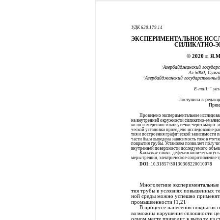
УДК 620.179.14
ЭКСПЕРИМЕНТАЛЬНОЕ ИССЛ
СИЛИКАТНО-Э
© 2020 г. Я.
Азербайджанский государ
1
Аз 5000, Сумга
Азербайджанский государственный 
2
E-mail:
yas
*
Поступила в редакц
Прин
Проведено экспериментальное исследова
на внутренней окружности силикатно-эмалев
ки по измерению токов утечки через макро-
ческой установки проведено исследование ра
тия и построения графической зависимости п
части была выведена зависимость токов утеч
покрытия трубы. Установка позволяет получи
внутренней поверхности исследуемого объек
Ключевые слова
: дефектоскопическая уст
меры трещин, электрическое сопротивление 
DOI:
10.31857/S0130308220010078
Многолетние экспериментальные 
тия трубы в условиях повышенных те
ной среды можно успешно применять 
промышленности [1,2].
В процессе нанесения покрытия 
возможны нарушения сплошности цел
одном месте приводит к выходу из с