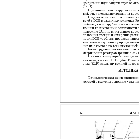
кредитации идеи защиты труб от аг
(ЭСП).
Причинами таких нарушений може
тий, так и появление трещин на пов
Следует отметить, что положите
труб с ЭСП в различных регионах Ро
сийских, так и зарубежных специали
трещин на внутренней поверхности 
нанесение ЭСП на внутреннюю повер
появления трещин и измерения разме
ности ЭСП труб, для процесса нане
тщательное изучение природы возник
ние их размеров по всей внутренней
Более трудным, но важным практи
метрических размеров трещин в ЭСП
В связи с этим разработана дефе
ней поверхности ЭСП трубы. Идея ос
ряда (КЭР) вдоль внутренней повер
МЕТОДИКА
Технологическая схема экспериме
которой отражены основные узлы и 
62
Я.М. 
1
2
3
4