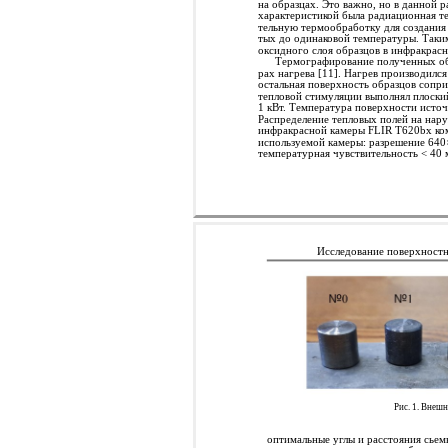
на образцах. Это важно, но в данной 
характеристикой была радиационная т
тельную термообработку для создания р
тых до одинаковой температуры. Таки
оксидного слоя образцов в инфракрасн
Термографирование полученных об
рах нагрева [11]. Нагрев производилс
остальная поверхность образцов сопр
тепловой стимуляции выполнял плоски
1 кВт. Температура поверхности источ
Распределение тепловых полей на на
инфракрасной камеры FLIR T620bx ком
используемой камеры: разрешение 640
температурная чувствительность < 40
Исследование поверхностн
Рис. 1. Внеш
оптимальные углы и расстояния сьем