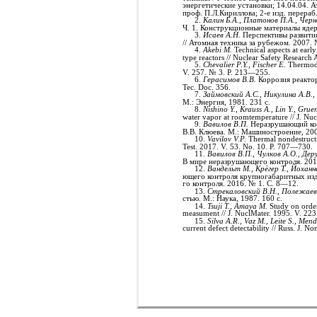
энергетические установки; 14.04.04. 
проф. П.Л.Кириллова; 2-е изд. перераб.
2.
Калин Б.А., Платонов П.А., Че
Ч. 1. Конструкционные материалы яде
3.
Исаев А.Н.
Перспективы развити
// Атомная техника за рубежом. 2007. 
4.
Akebi M.
Technical aspects at earl
type reactors // Nuclear Safety Researc
5.
Chevalier P.Y., Fischer E.
Thermody
V. 257. № 3. P. 213—255.
6.
Герасимов В.В.
Коррозия реактор
Tec. Doc. 356.
7.
Займовский А.С., Никулина А.В.,
М.: Энергия, 1981. 231 с.
8.
Nishino Y., Krauss A., Lin Y., Gru
water vapor at roomtemperature // J. Nu
9.
Вавилов В.П.
Неразрушающий контр
В.В. Клюева. М.: Машиностроение, 200
10.
Vavilov V.P.
Thermal nondestructiv
Test. 2017. V. 53. No. 10. P. 707—730.
11.
Вавилов В.П., Чулков А.О., Дер
В мире неразрушающего контроля. 201
12.
Вандельт М., Крёгер Т., Йоханн
ющего контроля крупногабаритных изд
го контроля. 2016. № 1. C. 8—12.
13.
Стрекаловский В.Н., Полежаев
стью. М.: Наука, 1987. 160 с.
14.
Tsuji T., Amaya M.
Study on order
measument // J. NuclMater. 1995. V. 223
15.
Silva A.R., Vaz M., Leite S., Mend
current defect detectability // Russ. J. 