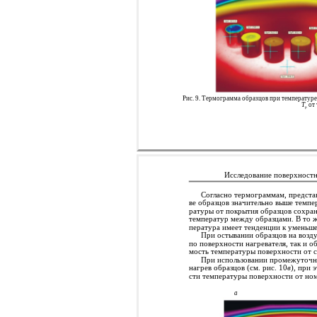
Рис. 9. Термограмма образцов при температуре 
Т
от
р
Исследование поверхностн
Согласно термограммам, предста
ве образцов значительно выше темпе
ратуры от покрытия образцов сохран
температур между образцами. В то ж
пература имеет тенденции к уменьше
При остывании образцов на возду
по поверхности нагревателя, так и об
мость температуры поверхности от ст
При использовании промежуточно
нагрев образцов (см. рис. 10
в
), при 
сти температуры поверхности от номе
а