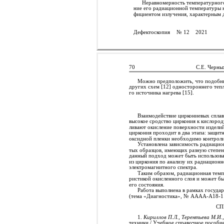
Неравномерность температурного
ние его радиационной температуры 
фициентом излучения, характерным д
Дефектоскопия
№ 12
2021
70
С.Е. Черны
Можно предположить, что подобн
других схем [12] одностороннего теп
го источника нагрева [15].
Взаимодействие циркониевых сплав
высокое сродство циркония к кислород
ливают окисление поверхности изделий
циркония проходит в два этапа: защи
оксидной пленки необходимо контроли
Установлена зависимость радиацио
тых образцов, имеющих разную степень
данный подход может быть использова
из циркония по анализу их радиацион
электромагнитного спектра.
Таким образом, радиационная темп
ристикой окисленного слоя и может б
его состояния.
Работа выполнена в рамках госу
(тема «Диагностика», № АААА-А18-1
СП
1.
Кириллов П.Л., Терентьева М.И.,
техники / Учебное справочное пособие