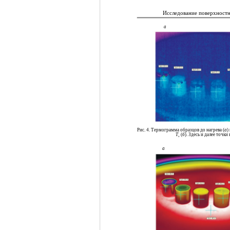
Исследование поверхностн
а
Рис. 4. Термограмма образцов до нагрева (
а
)
T
(
б
). Здесь и далее точки
o
а