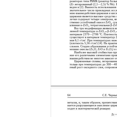
реакторах типа РБМК (реактор боль
(Zr легированный (2,1—2,5) % Nb). 
веден в [2]. Важность использования
значительное число прикладных иссл
нию взаимодействия циркония и кис
циркония является высокое сродство 
лочки содержат четыре электрона, ко
ственно устойчивый окисел ZrO
, су
2
клинная α-ZrO
, тетрагональная β-Zr
2
Все три модификации являются в
ленной температуре α-ZrO
↔β-ZrO
2
2
интервале 2370—2706 °C. Плотность 
существует в интервале температур 
ния 6,1 г/см
. При температурах ниж
3
(плотность 5,56 г/см
) [4]. На практ
3
сложен. Стадии образования устойчи
низшие окислы (Zr
O, ZrO и Zr
O
) и
2
2
3
Наиболее высокой стойкостью при
ние его различными элементами прив
взаимодействия во многом зависит о
Циркониевые сплавы, легированн
только при температурах до 300—400
емый рост оксидного слоя, сопрово
64
С.Е. Черны
металла, и, таким образом, препятств
нается разрушающееся окисление цирк
ходит в экзотермической реакции:
Zr 