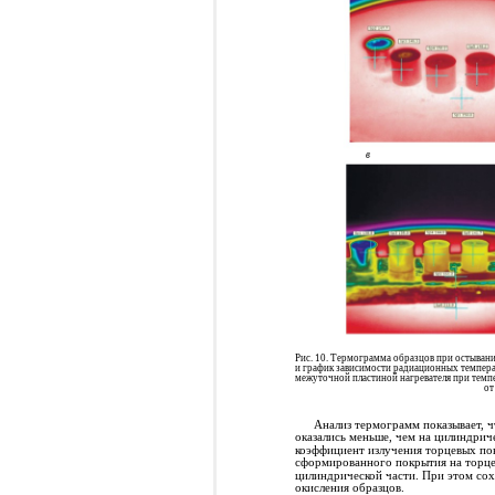
в
Рис. 10. Термограмма образцов при остывании
и график зависимости радиационных темпер
межуточной пластиной нагревателя при темпе
от
Анализ термограмм показывает, 
оказались меньше, чем на цилиндрич
коэффициент излучения торцевых пов
сформированного покрытия на торце
цилиндрической части. При этом сох
окисления образцов.