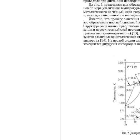
проводили при дистанции наблюдени
На рис. 1 представлен вид образц
цов по мере увеличения температуры,
металлического на черный, серо-голу
и, как следствие, меняются теплофиз
Известно, что процесс окисления
это образование плотной сплошной з
Структура этой пленки представлена
конии и поверхностный слой нестех
признак нестехиометричности) [13]. 
зуются различные кристаллические с
кислорода [14]. На первой стадии з
замедляется диффузия кислорода в м
P
= 1 ат.
Рис. 2. Диагр