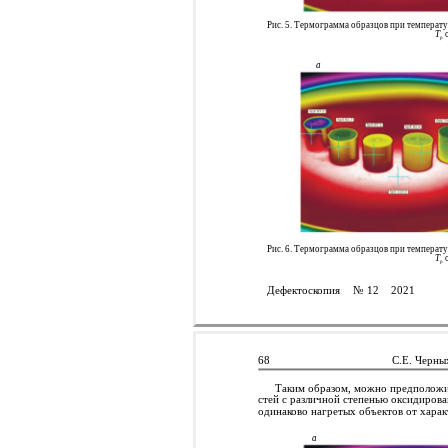
Рис. 5. Термограмма образцов при температур
Т
о
р
а
Рис. 6. Термограмма образцов при температур
Т
о
р
Дефектоскопия
№ 12
2021
68
С.Е. Черны
Таким образом, можно предположит
стей с различной степенью оксидиров
одинаково нагретых объектов от харак
а