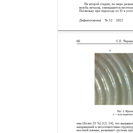
На второй стадии, по мере дальн
вглубь металла, уменьшается несте
Поскольку при переходе от Zr к уст
Дефектоскопия
№ 12
2021
66
С.Е. Черны
а
Рис. 3. Фраг
а
— этап защитного
ема (более 55 %) [13, 14], это вызыв
напряжений и несоответствия структур
ностной пленки, возникает система тр