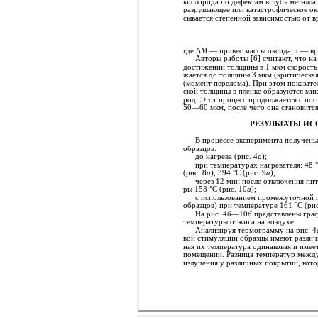
кислорода по дефектам вглубь металла
разрушающее или катастрофическое оки
сывается степенной зависимостью от в
где Δ
M
— привес массы оксида; τ — вр
Авторы работы [6] считают, что н
достижении толщины в 1 мкм скорость
жается до толщины 3 мкм (критическая
(момент перелома). При этом показате
ской толщины в пленке образуются ми
род. Этот процесс продолжается с по
50—60 мкм, после чего она становится
РЕЗУЛЬТАТЫ И
В процессе эксперимента получен
образцов:
до нагрева (рис. 4
а
);
при температурах нагревателя: 48 °
(рис. 8
а
), 394 °С (рис. 9
а
);
через 12 мин после отключения пит
ры 158 °C (рис. 10
а
);
с использованием промежуточной п
образцов) при температуре 161 °C (рис
На рис. 4
б
—10
б
представлены граф
температуры отжига на воздухе.
Анализируя термограмму на рис. 4
вой стимуляции образцы имеют различ
ная их температура одинаковая и имее
помещении. Разница температур межд
излучения у различных покрытий, кот