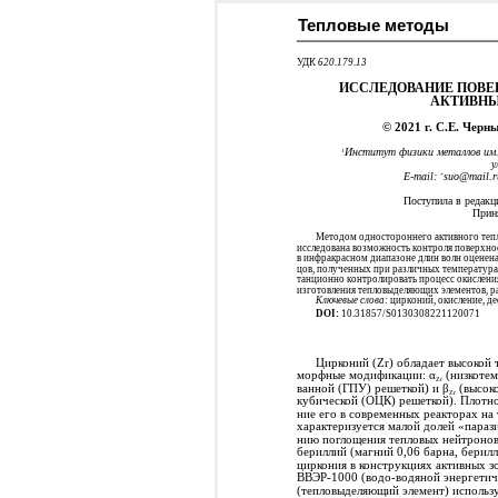
Тепловые методы
УДК
620.179.13
ИССЛЕДОВАНИЕ ПОВЕ
АКТИВН
© 2021 г. С.Е. Черн
Институт физики металлов им.
1
у
E-mail:
suo@mail.r
*
Поступила в редакц
Прин
Методом одностороннего активного теп
исследована возможность контроля поверхнос
в инфракрасном диапазоне длин волн оценен
цов, полученных при различных температура
танционно контролировать процесс окислени
изготовления тепловыделяющих элементов, р
Ключевые слова
: цирконий, окисление, д
DOI:
10.31857/S0130308221120071
Цирконий (Zr) обладает высокой 
морфные модификации: α
(низкотем
Zr
ванной (ГПУ) решеткой) и β
(высок
Zr
кубической (ОЦК) решеткой). Плотно
ние его в современных реакторах на 
характеризуется малой долей «параз
нию поглощения тепловых нейтронов 
бериллий (магний 0,06 барна, берилл
циркония в конструкциях активных зо
ВВЭР-1000 (водо-водяной энергетич
(тепловыделяющий элемент) использу