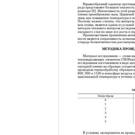
Взрывообразный характер протекан
рода представляет большую опасность 
реактора [8]. Интенсивность этой реак
пленки пренебрежимо мала. Цирконий 
лишь при повышении температуры и не
Поэтому можно считать, что контроль
вом сплаве, является одним из услови
методом теплового контроля исследов
оксидного слоя по мере его роста и п
Преимуществами применения актив
ности является оперативность испытан
очередь бесконтактностью рассматрива
МЕТОДИКА ПРОВЕ
Материал исследования — сплав ма
тепловыделяющих элементов (ТВЭЛов) 
исследования изготавливали в виде ц
оксидной пленки на образцах осущест
проводили термообработку образцов в 
800, 900 и 1100 в атмосфере воздуха 
максимальной температуре в течение о
Об
Номер образца
0
1
2
3
4
5
В условиях эксперимента не прово