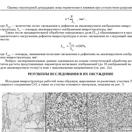
Оценка структурной деградации зоны термического влияния при усталостном разруше
N
=
n
,
мм
,
-2
деф
S
из
где
N
— количество полос скольжения и дефектов на анализируемом изображении микро-
деф
структуры;
S
— площадь анализируемого изображения микроструктуры, мм
.
2
из
Также после предварительной обработки определялась доля (
S
) образовавшихся в про
отн
циклического нагружения дефектов микроструктуры и полос скольжения по следующей зав
мости:
S
деф
S
=
×
100%,
отн
S
из
где
S
— площадь, занимаемая полосами скольжения и дефектами на анализируемом изобр
деф
нии микроструктуры, мм
.
2
Разброс экспериментальных данных оценивался на основе статистической обработки рез
татов расчета представленных параметров нескольких изображений (до 16 изображений на
дую анализируемую точку) в зоне с максимальным напряжением (см. рис. 2
а
).
РЕЗУЛЬТАТЫ ИССЛЕДОВАНИЯ И ИХ ОБСУЖДЕНИЕ
Исходная микроструктура рабочей зоны образцов, вырезанных из различных участков 
сварного соединения Ст3, а также из участка основного материала, показана на рис. 3.
100,00 мкм
100,00 мкм
в
а
б
100,00 мкм