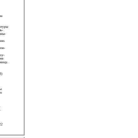
на
ктуры
ль-
вны-
нию.
изи-
оу-
рна
ницу.
3)
ы
ию
е
-
22