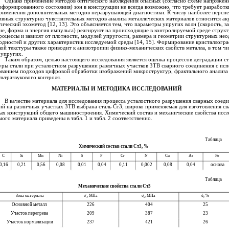
Однако применение методов оптического наблюдения опасных (согласно схеме напряжен
еформированного состояния) зон в конструкции не всегда возможно, что требует разработк
рименения дополнительных методов неразрушающей диагностики. К числу наиболее перспе
ивных структурно чувствительных методов анализа металлических материалов относится ак
тический эхометод [12, 13]. Это объясняется тем, что параметры упругих волн (скорость, з
ие, форма и энергия импульса) реагируют на происходящие в контролируемой среде струк
роцессы и зависят от плотности, модулей упругости, размера и геометрии структурных нео
одностей и других характеристик исследуемой среды [14, 15]. Формирование кристаллогр
кой текстуры также приводит к анизотропии физико-механических свойств металла, в том чи
 упругих.
Таким образом, целью настоящего исследования является оценка процессов деградации с
уры стали при усталостном разрушении различных участков ЗТВ сварного соединения с исп
ованием подходов цифровой обработки изображений микроструктур, фрактального анализа
льтразвукового контроля.
МАТЕРИАЛЫ И МЕТОДИКА ИССЛЕДОВАНИЙ
В качестве материала для исследования процесса усталостного разрушения сварных соеди
ий на различных участках ЗТВ выбрана сталь Ст3, широко применяемая для изготовления св
ых конструкций общего машиностроения. Химический состав и механические свойства иссл
мого материала приведены в табл. 1 и табл. 2 соответственно.
Таблица
Химический состав стали Ст3, %
С
Si
Mn
Ni
S
P
Cr
N
Cu
As
Fe
0,16
0,21
0,56
0,08
0,01
0,04
0,11
0,002
0,08
0,04
основа
Таблица
Механические свойства стали Ст3
Зона материала
σ
, МПа
σ
, МПа
δ, %
т
в
Основной металл
226
404
25
Участок перегрева
209
387
23
Участок нормализации
237
421
26