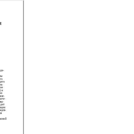
Я
да-
ны
ого
щего
ек-
ние
) и
ию
вле-
наче-
вы-
одит
зации
ждев-
ия
уковой