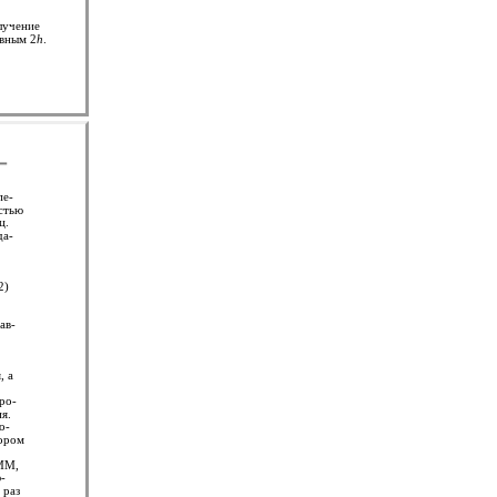
лучение
авным 2
h
.
пе-
стью
ц.
да-
2)
ав-
, а
ро-
я.
о-
вором
2ММ,
ю-
 раз