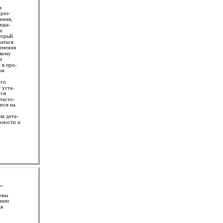
м
раз-
ения,
люда-
е
торый
чаться
менения
скому
м
 в про-
ом
ого
 уста-
тся
часто-
еся на
ла дета-
хности и
нены
ении
ия