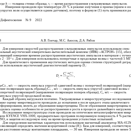
где
h
— толщина стенки образца; τ
— время распространения ультразвуковых импульсов.
i
Измерения проводили при температуре 20 °С в режиме излучения и приема (прием и из
упругих волн осуществляется одним датчиком), поэтому в формуле (1) путь принимался р
Дефектоскопия
№ 9
2022
8
А.В. Гончар, М.С. Аносов, Д.А. Рябов
Для измерения скоростей распространения ультразвуковых импульсов использовали спек-
ральный акустический измерительно-вычислительный комплекс (ИВК) «АСТРОН» [15], обес
ивающий измерение времени распространения акустических импульсов в материале с точно
о 2 · 10
с. Для измерения использовались поперечные и продольные волны с частотой 5 МГ
-9
Для практического применения акустических методов оценки степени структурной дегра
ии использовали акустический диагностический параметр
D
:
с
+
⊥
C
C

D
=
,
(
t
t
c
C
l
де
C
, м/с — скорость импульса упругой сдвиговой волны с поперечной поляризацией (напр
t

ение поляризации вдоль образца);
C
, м/с — скорость импульса упругой сдвиговой волны с
t
⊥
оперечной поляризацией (направление поляризации поперек образца);
C
, м/с — скорость
l
мпульса упругой продольной волны.
Каждый образец нагружался поэтапно. Ультразвуковые и микроструктурные исследования
акже оценку микротвердости проводили до испытания и после каждого этапа циклического
еформирования, вплоть до образования макротрещины. После образования макротрещины п
одилась оценка особенности ее распространения и роста в процессе дальнейшего нагружени
Исследование микроструктуры стали проводили на оптическом металлографическом микр
копе KYENCE VHX-1000, предварительно протравив полированную поверхность 4 % раст
HNO
и защитив исследуемую зону на время проведения усталостных испытаний.
3
Для определения магнитных характеристик использовали магнитный анализатор МА-41
озволяющий определять значения коэрцитивной силы (
H
). База для измерений, соответству
c
ая расстоянию между контактными площадками, — 30 мм. Измерения проводили не менее 5