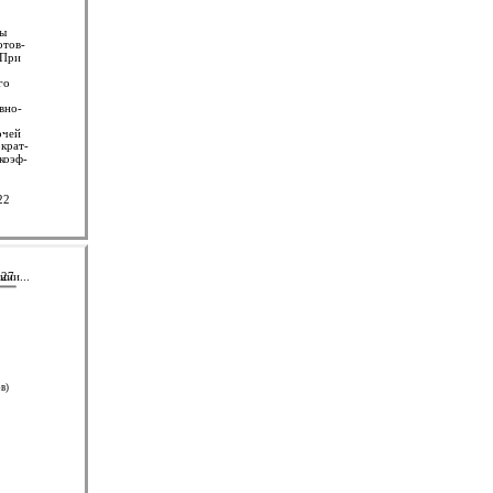
ны
отов-
 При
го
овно-
очей
ократ-
 коэф-
22
нии...
27
в)