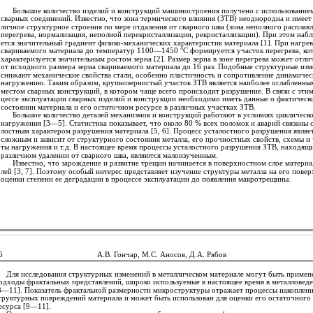
Большое количество изделий и конструкций машиностроения получено с использование
сварных соединений. Известно, что зона термического влияния (ЗТВ) неоднородна и имеет 
личное структурное строения по мере отдаления от сварного шва (зона неполного расплавл
перегрева, нормализация, неполной перекристаллизации, рекристаллизации). При этом наб
ется значительный градиент физико-механических характеристик материала [1]. При нагрев
свариваемого материала до температур 1100—1450 °С формируется участок перегрева, ко
характеризуется значительным ростом зерна [2]. Размер зерна в зоне перегрева может отли
от исходного размера зерна свариваемого материала до 16 раз. Подобные структурные из
снижают механические свойства стали, особенно пластичность и сопротивление динамиче
нагружению. Таким образом, крупнозернистый участок ЗТВ является наиболее ослабленны
местом сварных конструкций, в котором чаще всего происходит разрушение. В связи с этим
цессе эксплуатации сварных изделий и конструкции необходимо иметь данные о фактическ
состоянии материала и его остаточном ресурсе в различных участках ЗТВ.
Большое количество деталей механизмов и конструкций работают в условиях циклическ
нагружения [3—5]. Статистика показывает, что около 80 % всех поломок и аварий связаны с
лостным характером разрушения материала [5, 6]. Процесс усталостного разрушения являе
сложным и зависит от структурного состояния металла, его прочностных свойств, схемы и 
ты нагружения и т.д. В настоящее время процессы усталостного разрушения ЗТВ, находящи
различном удалении от сварного шва, являются малоизученным.
Известно, что зарождение и развитие трещин начинается в поверхностном слое материа
лей [3, 7]. Поэтому особый интерес представляет изучение структуры металла на его повер
оценки степени ее деградации в процессе эксплуатации до появления макротрещины.
6
А.В. Гончар, М.С. Аносов, Д.А. Рябов
Для исследования структурных изменений в металлическом материале могут быть приме
одходы фрактальных представлений, широко используемые в настоящее время в металловед
8—11]. Показатель фрактальной размерности микроструктуры отражает процессы накоплен
труктурных повреждений материала и может быть использован для оценки его остаточного
есурса [9—11].