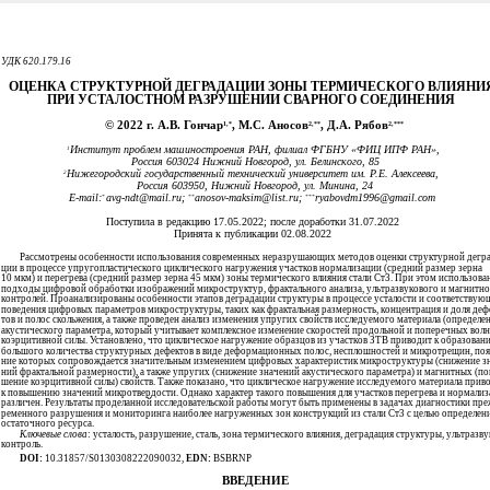
УДК 620.179.16
ОЦЕНКА СТРУКТУРНОЙ ДЕГРАДАЦИИ ЗОНЫ ТЕРМИЧЕСКОГО ВЛИЯНИ
ПРИ УСТАЛОСТНОМ РАЗРУШЕНИИ СВАРНОГО СОЕДИНЕНИЯ
© 2022 г. А.В. Гончар
, М.С. Аносов
, Д.А. Рябов
1,*
2,**
2,***
Институт проблем машиностроения РАН, филиал ФГБНУ «ФИЦ ИПФ РАН»,
1
Россия 603024 Нижний Новгород, ул. Белинского, 85
Нижегородский государственный технический университет им. Р.Е. Алексеева,
2
Россия 603950, Нижний Новгород, ул. Минина, 24
E-mail:
avg-ndt@mail.ru;
anosov-maksim@list.ru;
ryabovdm1996@gmail.com
*
**
***
Поступила в редакцию 17.05.2022; после доработки 31.07.2022
Принята к публикации 02.08.2022
Рассмотрены особенности использования современных неразрушающих методов оценки структурной дегра
ции в процессе упругопластического циклического нагружения участков нормализации (средний размер зерна
10 мкм) и перегрева (средний размер зерна 45 мкм) зоны термического влияния стали Ст3. При этом использова
подходы цифровой обработки изображений микроструктур, фрактального анализа, ультразвукового и магнитн
контролей. Проанализированы особенности этапов деградации структуры в процессе усталости и соответствую
поведения цифровых параметров микроструктуры, таких как фрактальная размерность, концентрация и доля деф
тов и полос скольжения, а также проведен анализ изменения упругих свойств исследуемого материала (определе
акустического параметра, который учитывает комплексное изменение скоростей продольной и поперечных волн
коэрцитивной силы. Установлено, что циклическое нагружение образцов из участков ЗТВ приводит к образован
большого количества структурных дефектов в виде деформационных полос, несплошностей и микротрещин, поя
ние которых сопровождается значительным изменением цифровых характеристик микроструктуры (снижение з
ний фрактальной размерности), а также упругих (снижение значений акустического параметра) и магнитных (по
шение коэрцитивной силы) свойств. Также показано, что циклическое нагружение исследуемого материала прив
к повышению значений микротвердости. Однако характер такого повышения для участков перегрева и нормали
различен. Результаты проделанной исследовательской работы могут быть применены в задачах диагностики пре
ременного разрушения и мониторинга наиболее нагруженных зон конструкций из стали Ст3 с целью определен
остаточного ресурса.
Ключевые слова
:
усталость, разрушение, сталь, зона термического влияния, деградация структуры, ультразв
контроль.
DOI:
10.31857/S0130308222090032,
EDN:
BSBRNP
ВВЕДЕНИЕ