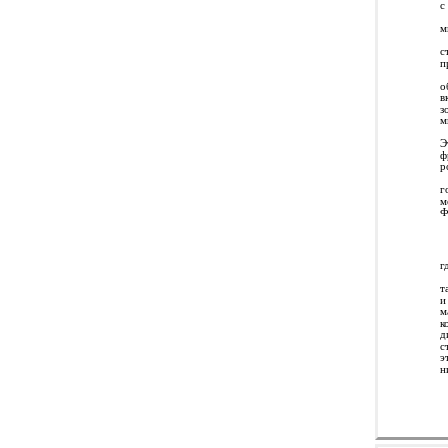
с
м
с
п
о
в
з
м
Э
ф
р
г
м
Ф
г
т
и
м
к
д
с
э
н