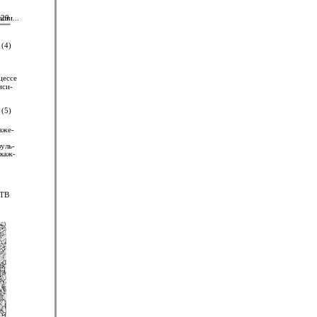
нии...
29
(4)
цессе
иси-
(5)
аже-
уль-
 каж-
ЗТВ