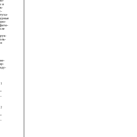
но-
и и
к-
у-
атуха-
турные
дно-
афиче-
сле
трук-
оль-
 и
не-
ар-
еду-
1
2