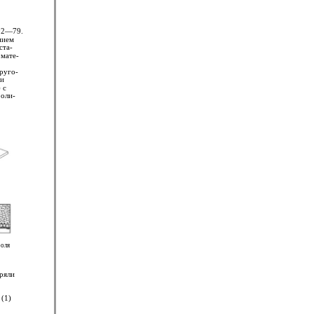
502—79.
нием
ста-
 мате-
руго-
ми
) с
роли-
роля
ряли
(1)