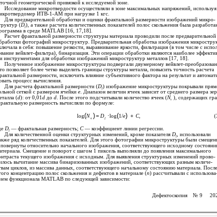
 точной геометрической привязкой к исследуемой зоне.
Исследование микротвердости осуществляли в зоне максимальных напряжений, используя
икротвердомер ИТВ-1-АМ при нагрузке 1 кгс.
Для предварительной обработки и оценки фрактальной размерности изображений микро-
труктур (
D
), а также расчета количественных показателей полос скольжения была разработа
f
рограмма в среде MATLAB [16, 17,18].
Расчет фрактальной размерности структуры материала проводили после предварительной
бработки фотографий микроструктур. Предварительная обработка изображения микростру
ключала в себя: повышение резкости, выравнивание яркости, фильтрация (в том числе с испо
ование вейвлет-фильтра), бинаризация. Эти операции обработки являются наиболее эффекти
и инструментами для обработки изображений микроструктур металлов [17, 18].
Полученное изображение микроструктуры подвергали двумерному вейвлет-преобразова
то позволяет более четко выделить границы структуры металла, повысить точность расчета
рактальной размерности, исключить влияние субъективного фактора на результат и автомат
овать процесс вычисления.
Для расчета фрактальной размерности (
D
) изображение микроструктуры покрывали прям
f
ольной сеткой с размером ячейки
e
. Диапазон величин ячеек зависит от среднего размера зе
еталла (
d
): от 0,01
d
до
d
. После этого подсчитывали количество ячеек (
N
), содержащих гра
ε
рактальную размерность вычисляли по формуле:
(
)
(
)
=
D
⋅
+
C
,
(
log
N
log
1/
e
ε
f
де
D
— фрактальная размерность;
C
— коэффициент линии регрессии.
f
Для количественной оценки структурных изменений, кроме показателя
D
, использовали
f
акже ряд количественных показателей. Для этого фотографии микроструктуры были смещен
 повернуты относительно начального изображения, соответствующего исходному состоян
атериала. Смещение и поворот с шагом 1 пиксель выполняли до появления максимального
онтраста текущего изображения с исходным. Для выявления структурных изменений прово-
илось вычитание массива бинаризованных изображений, соответствующих разным количе-
твам циклов, из массива данных, соответствующего начальному состоянию материала. Посл
того концентрацию полос скольжения и дефектов в материале (
n
) рассчитывали с использова
ием функционала MATLAB по следующей зависимости:
Дефектоскопия
№ 9
20