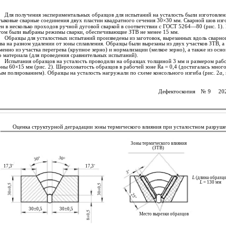
Для получения экспериментальных образцов для испытаний на усталость были изготовле
тыковые сварные соединения двух пластин квадратного сечения 30×30 мм. Сварной шов изг
ен в несколько проходов ручной дуговой сваркой в соответствии с ГОСТ 5264—80 (рис. 1).
том были выбраны режимы сварки, обеспечивающие ЗТВ не менее 15 мм.
Образцы для усталостных испытаний произведены из заготовок, вырезанных вдоль сварно
ва на разном удалении от зоны сплавления. Образцы были вырезаны из двух участков ЗТВ, а
менно из участка перегрева (крупное зерно) и нормализации (мелкое зерно), а также из осн
о материала (для проведения сравнительных испытаний).
Испытания образцов на усталость проводили на образцах толщиной 3 мм и размером раб
оны 60×15 мм (рис. 2). Шероховатость образцов в рабочей зоне Ra = 0,4 (достигалась мног
ым полированием). Образцы на усталость нагружали по схеме консольного изгиба (рис. 2
а
,
Дефектоскопия
№ 9
20
Оценка структурной деградации зоны термического влияния при усталостном разруше
Зоны термического влияния
(ЗТВ)
17,3
17,3
*
*
L
(длина образцо
L
= 130 мм
30±0,5
30±0,5
Место вырезки образцов