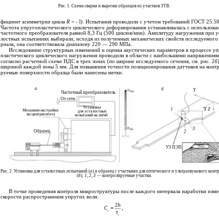
Рис. 1. Схема сварки и вырезки образцов из участков ЗТВ.
фициент асимметрии цикла
R
= - l). Испытания проводили с учетом требований ГОСТ 25.
Частота упругопластического циклического деформирования устанавливалась с использова
частотного преобразователя равной 8,3 Гц (500 циклов/мин). Амплитуду нагружения при у
лостных испытаниях выбирали, исходя из полученных механических свойств исследуемого
риала, она соответствовала диапазону 220 — 290 МПа.
Исследование структурных изменений и оценка акустических параметров в процессе уп
пластического циклического нагружения проводили в области с наибольшими напряжения
согласно расчетной схеме НДС в трех зонах (по ширине исследуемого сечения, см. рис. 2
б
шириной каждой зоны 5 мм. Для повышения точности позиционирования датчиков на конт
руемые поверхности образца были нанесены метки.
а
б
Y
Частотный преобразователь
От сети
Установка
1
X Z
Механизм настройки
для усталостных
эксцентриситета
испытаний на изгиб
3
Образец
2
УЗ ПЭП
Рис. 2. Установка для усталостных испытаний (
а
) и образец с участками для оптического и ультразвукового конт
(
б
);
1
,
2
,
3
— контролируемые участки.
В точке проведения контроля микроструктуры после каждого интервала наработки изме
скорости распространения упругих волн:
2
h
C
=
,
i
τ
i