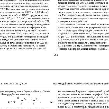
священы работы [28, 29]. В работе [29] также от-
словиям эксперимента, разброс значений в этих
мечено, что атомы углерода и алюминия в таких
отах оказывается весьма существенным: в рабо-
структурах образуют металлические связи, для оп
[23, 24] в зависимости от условий эксперимента
и получены значения от 0.626 до 0.920 Дж/м
,
сания которых лучше подходят потенциалы Морз
2
или Ми, чем потенциал Леннарда-Джонса, однако
 время как в работах [20-22] предлагаются зна-
ия от 1.07 до 1.18 Дж/м
. Некоторую определен-
не приводятся рекомендуемые значения параметр
2
потенциалов взаимодействия.
ть вносят результаты теоретической работы [25],
 с использованием метода молекулярной динами-
Исследованию механических свойств алюмома
были вычислены значения коэффициентов по-
ричных композитов на основе углеродных наноча
хностного натяжения для расплавов алюминия
стиц графеноподобной структуры (углеродных на
ругих металлов. Хотя результаты, полученные в
нотрубок и графена) методом МД посвящены раб
оте [25] для различных потенциалов взаимодей-
ты [36-42]. Правомерность использования выбран
ия между атомами алюминия, заметно отлича-
ных в этих работах параметров потенциалов меж-
я друг от друга (диапазон примерно от 0.25 до
атомного взаимодействия Al-C вызывает вопро-
 Дж/м
), вычисленные значения
γ
не превы-
2
сы. В работах [36-41] был использован потенциа
Al
т 0.9 Дж/м
, т. е. находятся ближе к нижней
2
Леннарда-Джонса, параметры которого были вы-
256
, вып. 2, 2020
Взаимодействие между атомами алюминия и уг
Ф, том 157
лены по правилу смеси Лоренца - Бертло. Потен-
энергии межфазной границы, образованной капле
л Леннарда-Джонса имеет вид
расплава алюминия на поверхности графита. Вы-
числения выполнялись методом МД. Взаимодей-
[(
]
)
(
)
12
6
σ
σ
ствие между атомами алюминия описывалось в р
u
= 4
ε
-
,
(2)
ij
r
r
ках модели погруженного атома (embedded atom
ij
ij
model, EAM) с параметрами, предложенными в ра