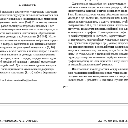
Характерным масштабом при расчете взаимо-
1. ВВЕДЕНИЕ
действия атомов вещества является радиус
r
обре
c
ки потенциала, который обычно составляет около
В последние десятилетия углеродные наночасти-
1 нм. Если поверхность частиц образована атома
различной структуры активно используются для
углерода в
sp
-состоянии, расположенными в вер
2
дания гибридных и композиционных материалов
шинах шестиугольников, а радиус кривизны этой
аданными свойствами [1-4]. В частности, множе-
поверхности
R ≫ r
, то с точки зрения локально
о работ посвящено разработке прочных и лег-
c
структуры и межатомных взаимодействий она бли
 алюмоматричных композитов, использующих в
ка поверхности графена. Кроме графита и графе-
естве наполнителя наночастицы, образованные
на такой структурой, в частности, характеризует-
мами углерода в
sp
-состоянии [1-3,5-8]. Иссле-
2
ся поверхность многослойных углеродных нанотр
тся возможности применения гибридных струк-
бок, луковичных структур и др. Данные, получен
, в которых наночастицы или пленки алюминия
ные при исследовании взаимодействия различных
тезируются на углеродной поверхности [9, 10].
веществ с такими поверхностями, могут быть обо
чевым в этих задачах является вопрос о взаимо-
щены. В этом смысле в настоящей работе локал
ствии алюминия и углерода на границе раздела
структуру поверхности наночастиц будем называт
 которое, в свою очередь, определяется струк-
графеноподобной, не имея при этом в виду налич
ой межфазной границы и энергией межатомных
двумерной кристаллической решетки.
имодействий. Для повышения адгезии на прак-
е часто прибегают к химической модификации
Исследованию взаимодействия между алюмин
ерхности наночастиц [11-14] либо к формирова-
ем и графеноподобной поверхностью углерода по
священо множество экспериментальных и теорети
ческих работ. В работах [17-19] было изучено сма
-mail: viktor.reshetnyak84@gmail.com
255
В. Решетняк, А. В. Аборкин
, вып. 2
ЖЭТФ, том 157