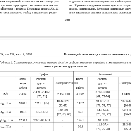
водились в соответствие параметрам ячейки графе
ация напряжений, возникающих на границе раз-
на. Обратные координаты атомов при этом сохра-
а фаз из-за структурного несоответствия алюми-
нялись неизменными. Затем при неизменных знач
вой пленки и графена. Поскольку пленка Al(111)
ниях параметров решетки выполнялась релаксаци
ет гексагональную ячейку с параметром решет-
258
, вып. 2, 2020
Взаимодействие между атомами алюминия и уг
Ф, том 157
Таблица 1. Сравнение рассчитанных методом
ab initio
свойств алюминия и графита с экспериментальн
ными и расчетами других авторов
Графит
Алюминий
Насто-
Расчеты
Насто-
Расчеты
Эксперимент ящая
Экспери
ящая
других
других
работа
авторов
работа
авторов
2.4395-2.4658
3.960-4.060
a
,Å
2.4666
2.456 [60]
4.0331
4.0469 
[70, 71]
[61, 72-74]
1056-1420
94.0-121.8
107.6-1
c
, ГПа
1048.3
1211.3 [75]
117.2
11
[62-65]
[73, 76, 77]
[66-6
140-180
54.5-69.6
60.4-7
c
, ГПа
190.1
275.5 [75]
56.9
12
[62, 63, 65]
[73, 76, 77]
[66-6
+
c
, ГПа
1238.4
976-1283 [71]
-
174.1
183 [78]
-
1
12
11.6-37.4
28.3-3
c
, ГПа
-
-
-
30.6
44
[73, 76-78]
[66-6