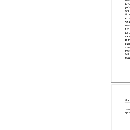
к у
раб
тах 
был
в то
чен
нос
где
ки 
вер
и д
раб
ств
ютс
0.9
шаю
ЖЭТ
чис
циа