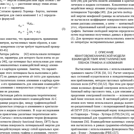
u
— энергия взаимодействия пары атомов с ин-
боте [48] для расчета свойств алюминия в кристал
ij
сами
i
и
j
,
r
— расстояние между этими атома-
лическом и жидком состояниях. Ковалентное взаи
ij
ε
и
σ
— параметры.
модействие между атомами углерода описывалось
Согласно правилу Лоренца - Бертло, значения
потенциалом Терсоффа [49]. Для расчета свобод-
аметров для смеси компонент 1 и 2 определя-
ной энергии межфазной границы на начальном эта
я формулой
пе вычислялся коэффициент поверхностного натя
√ε
ε
,
жения расплава алюминия, а затем — контактный
1
2
ε
=
угол, образованный каплей расплава на поверхно
12
(3)
1
графита. Значение свободной энергии определяло
σ
=
(
σ
+
σ
)
.
12
1
2
2
путем подстановки полученных данных в формул
(1). Для проверки модели использовались извест
ошо известно, что правомерность применения
из литературы экспериментальные данные.
аметров, вычисленных таким образом, в каж-
 конкретном случае требует тщательной провер-
43-45].
2. ОПИСАНИЕ
Авторы работы
[42] использовали потенциал
КВАНТОВОМЕХАНИЧЕСКОЙ МОДЕЛИ
зе, параметры для которого были взяты из ра-
ВЗАИМОДЕЙСТВИЯ КРИСТАЛЛИЧЕСКИХ
ы [46], где потенциал был использован для описа-
ПЛЕНОК ГРАФЕНА И АЛЮМИНИЯ
 нековалентных взаимодействий между алюми-
Вычисления выполнялись с использованием п
м и карбидом кремния. Заметим, что парамет-
граммного пакета CP2K [50, 51]. Расчет электрон
ация этого потенциала была выполнена в рабо-
ных состояний осуществлялся в псевдопотенциал
[47] по данным расчетов
ab initio
для идеальных
ном приближении, методом гауссовых орбиталей 
сталлических пленок алюминия и карбида крем-
плоских волн (GPW) [50,52]. При этом для предс
, а его применимость для описания взаимодейст-
 алюминия с поверхностью углерода в
sp
-сос-
ления волновых функций электронов использует
2
нии не доказана.
базисный набор гауссового типа, а для описания р
Настоящая работа посвящена теоретическому
пределения электронной плотности — вспомогате
ледованию межатомного взаимодействия Al-C
ный базис плоских волн. В настоящей работе для
границе раздела фаз, между графеноподобной
атомов всех типов использовался дважды валент-
ерхностью углерода и алюминием в кристалли-
но-расщепленный базис с поляризационной функц
ком и жидком состояниях. В ходе исследования
ей DZVP [53] и сохраняющий норму псевдопотен
и привлечены различные теоретические мето-
ал Гоэдеккера - Тетера - Хуттера (GTH) [54,55], оп
 Сначала с использованием теории функциона-
тимизированный для градиентно-обобщенного пр
лотности (density functional theory, DFT) была
ближения [56]. Взаимодействие валентных электр
считана поверхность потенциальной энергии для
нов вычислялось в рамках градиентно-обобщенн
имодействующих между собой идеальных крис-
приближения с использованием функционала Пер
лических пленок графена и алюминия, структу-
дью - Бурке - Эрнцерхофа (PBE) [57].