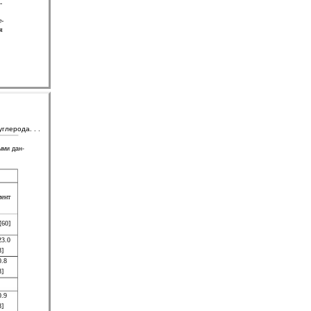
-
е-
я
лерода. . .
ыми дан-
мент
[60]
23.0
8]
0.8
8]
0.9
8]