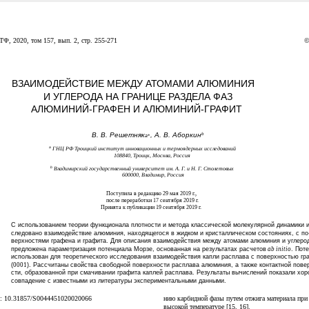
©
Ф, 2020, том 157, вып. 2, стр. 255-271
ВЗАИМОДЕЙСТВИЕ МЕЖДУ АТОМАМИ АЛЮМИНИЯ
И УГЛЕРОДА НА ГРАНИЦЕ РАЗДЕЛА ФАЗ
АЛЮМИНИЙ-ГРАФЕН И АЛЮМИНИЙ-ГРАФИТ
В. В. Решетняк
, А. В. Аборкин
b
a
*
a
ГНЦ РФ Троицкий институт инновационных и термоядерных исследований
108840, Троицк, Москва, Россия
b
Владимирский государственный университет им. А. Г. и Н. Г. Столетовых
600000, Владимир, Россия
Поступила в редакцию 29 мая 2019 г.,
после переработки 17 сентября 2019 г.
Принята к публикации 19 сентября 2019 г.
С использованием теории функционала плотности и метода классической молекулярной динамики и
следовано взаимодействие алюминия, находящегося в жидком и кристаллическом состояниях, с по
верхностями графена и графита. Для описания взаимодействия между атомами алюминия и углеро
предложена параметризация потенциала Морзе, основанная на результатах расчетов
ab initio
. Пот
использован для теоретического исследования взаимодействия капли расплава с поверхностью гр
(
0001
). Рассчитаны свойства свободной поверхности расплава алюминия, а также контактной пове
сти, образованной при смачивании графита каплей расплава. Результаты вычислений показали хо
совпадение с известными из литературы экспериментальными данными.
: 10.31857/S0044451020020066
нию карбидной фазы путем отжига материала при
высокой температуре [15, 16].