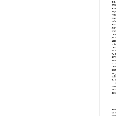
чив
сте
это
лер
угл
ний
изб
вып
дор
няе
тата
де 
авт
В р
тат
на 
ты 
дру
ные
хо 
так
вре
что
ной
ем 
цие
уде
фор
жен
ко 
нос