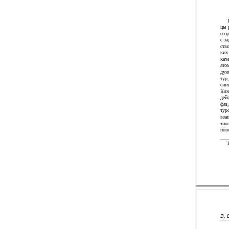
цы 
соз
с з
ств
ких
кач
ато
дую
тур
син
Клю
дей
фаз,
тур
вза
тик
пов
*
E
В. 