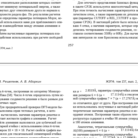
и относительное расположение которых соответ-
Для сеточного представления базисных функ
уют минимуму потенциальной энергии, а также
в пакете CP2K используется многосеточный мето
инутых друг относительно друга по нормали к
При этом точность вычисления характеризуется к
ерхности раздела фаз. По результатам расчетов
личеством сеток, а также параметрами их детализа
и определены параметры потенциала Морзе, ко-
ции (параметры CUTOFF и REL_CUTOFF в про-
ый использовался нами для приближенного опи-
грамме CP2K). В настоящей работе было использ
ия взаимодействия между атомами алюминия и
вано 4 сетки, а значения параметров, которые опр
рода.
делялись тестированием сходимости решения, со-
Затем вычисленные параметры потенциала вза-
ставили соответственно 350Ry и 60Ry. Для вычис
действия использовались при расчете свободной
ния интегралов по зоне Бриллюэна использовалас
257
ЭТФ, вып. 2
В. Решетняк, А. В. Аборкин
, вып. 2
ЖЭТФ, том 157
2
.
8519Å, параметры суперъячейки алюм
а
k
-точек, построенная по алгоритму Монхорс-
ки
a
=
17
.
1114Å) и гексагон
 Пака [58]. Число
k
-точек определялось путем ис-
ния размером 6
×
6 (
a
=
ной суперъячейки графена 7
×
7 (
a
= 17
.
2767Å) м
дования сходимости решения и было разным для
личных задач.
ло отличаются друг от друга. При построении пле
ки использовались полученные в настоящей рабо
Для предварительной проверки DFT-модели бы-
теоретические значения параметров решетки и ко-
выполнена серия тестовых расчетов, в кото-
ординат атомов. Построенная таким образом гете-
 вычислялись значения параметров решетки и
роструктура содержит в ячейке 98 атомов углеро
стант жесткости графита и алюминия. Расчет
и 180 атомов алюминия.
йств алюминия выполнялся для кубической эле-
тарной ячейки с использованием сетки
k
-точек
Аналогично, тетрагональная суперъячейка
17
.
1114Å) бл
мером 18
×
18
×
18. Расчет свойств графита вы-
Al(100) размером 6
×
6 (
a
=
нялся для гексагональной элементарной ячейки.
по значению параметра решетки суперъячейке
17
.
2774Å,
b
= 17
.
0996Å).
 учета нековалентного взаимодействия между