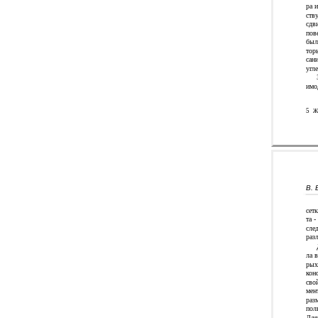
ра 
ств
сдв
пов
был
тор
сан
угле
имо
5
Ж
В. 
сетк
та -
сле
раз
ла 
рых
кон
сво
мен
раз
пол
Для