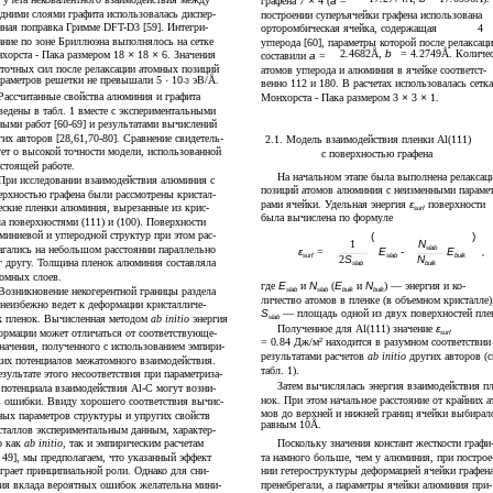
графена 7
×
4 (
a
=
едними слоями графита использовалась диспер-
построении суперъячейки графена использована
нная поправка Гримме DFT-D3 [59]. Интегри-
орторомбическая ячейка, содержащая
4
ание по зоне Бриллюэна выполнялось на сетке
углерода [60], параметры которой после релаксац
2
.
4682Å,
b
= 4
.
2749Å. Количе
хорста - Пака размером 18
×
18
×
6. Значения
составили
a
=
аточных сил после релаксации атомных позиций
атомов углерода и алюминия в ячейке соответст-
араметров решетки не превышали 5
·
10
эВ/Å.
-
3
венно 112 и 180. В расчетах использовалась сетк
Рассчитанные свойства алюминия и графита
Монхорста - Пака размером 3
×
3
×
1.
ведены в табл. 1 вместе с экспериментальными
ными работ [60-69] и результатами вычислений
гих авторов [28,61,70-80]. Сравнение свидетель-
2.1. Модель взаимодействия пленки Al(111)
ует о высокой точности модели, использованной
с поверхностью графена
астоящей работе.
На начальном этапе была выполнена релаксац
При исследовании взаимодействия алюминия с
позиций атомов алюминия с неизменными парамет
ерхностью графена были рассмотрены кристал-
рами ячейки. Удельная энергия
ε
поверхности
еские пленки алюминия, вырезанные из крис-
surf
была вычислена по формуле
ла поверхностями (111) и (100). Поверхности
миниевой и углеродной структур при этом рас-
(
)
1
N
агались на небольшом расстоянии параллельно
slab
ε
=
E
-
E
,
surf
slab
bulk
2
S
N
г другу. Толщина пленок алюминия составляла
slab
bulk
томных слоев.
где
E
и
N
(
E
и
N
) — энергия и ко-
Возникновение некогерентной границы раздела
slab
slab
bulk
bulk
личество атомов в пленке (в объемном кристалле)
 неизбежно ведет к деформации кристалличе-
S
— площадь одной из двух поверхностей пле
х пленок. Вычисленная методом
ab initio
энергия
slab
Полученное для Al(111) значение
ε
ормации может отличаться от соответствующе-
surf
= 0
.
84 Дж/м
находится в разумном соответствии
2
значения, полученного с использованием эмпири-
результатами расчетов
ab initio
других авторов (с
ких потенциалов межатомного взаимодействия.
табл. 1).
езультате этого несоответствия при параметриза-
Затем вычислялась энергия взаимодействия пл
 потенциала взаимодействия Al-C могут возни-
нок. При этом начальное расстояние от крайних а
ь ошибки. Ввиду хорошего соответствия вычис-
мов до верхней и нижней границ ячейки выбирал
ных параметров структуры и упругих свойств
равным 10Å.
сталлов экспериментальным данным, характер-
Поскольку значения констант жесткости графи
о как
ab initio
, так и эмпирическим расчетам
та намного больше, чем у алюминия, при построе
, 49], мы предполагаем, что указанный эффект
нии гетероструктуры деформацией ячейки графен
играет принципиальной роли. Однако для сни-
пренебрегали, а параметры ячейки алюминия при-
ия вклада вероятных ошибок желательна мини-