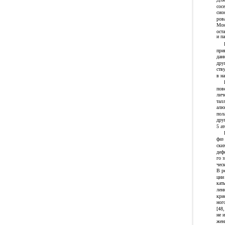
сос
сио
ров
Мон
ост
и п
при
дан
дру
ств
в н
пов
лич
тал
алю
пол
дру
5 а
фаз
ски
деф
го 
чес
В р
ции
кат
лен
кри
ног
[48
не 
жен