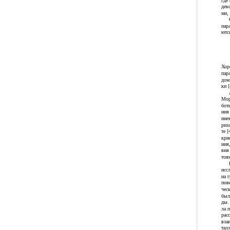
где
дек
ми,
пар
ютс
Хор
пар
дом
ки [
Мор
бот
ния
ние
риз
те 
кри
ния
вия
тоя
исс
на 
пов
чес
был
ды.
ла п
рас
вза
тал