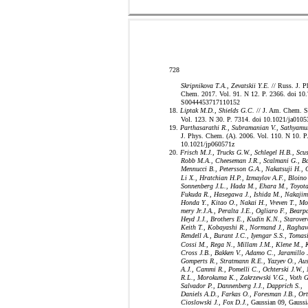
728
Skripnikova T.A., Zevatskii Y.E.
// Russ. J. P
Chem. 2017. Vol. 91. N 12. P. 2366. doi 10
S0044453717110152
18.
Liptak M.D., Shields G.C.
// J. Am. Chem. S
Vol. 123. N 30. P. 7314. doi 10.1021/ja0105
19.
Parthasarathi R., Subramanian V., Sathyamu
J. Phys. Chem. (A). 2006. Vol. 110. N 10. P
10.1021/jp060571z
20.
Frisch M.J., Trucks G.W., Schlegel H.B., Scus
Robb M.A., Cheeseman J.R., Scalmani G., Ba
Mennucci B., Petersson G.A., Nakatsuji H., 
Li X., Hratchian H.P., Izmaylov A.F., Bloino
Sonnenberg J.L., Hada M., Ehara M., Toyota
Fukuda R., Hasegawa J., Ishida M., Nakajim
Honda Y., Kitao O., Nakai H., Vreven T., Mo
mery Jr.J.A., Peralta J.E., Ogliaro F., Bearp
Heyd J.J., Brothers E., Kudin K.N., Starover
Keith T., Kobayashi R., Normand J., Raghav
Rendell A., Burant J.C., Iyengar S.S., Tomasi
Cossi M., Rega N., Millam J.M., Klene M., K
Cross J.B., Bakken V., Adamo C., Jaramillo J
Gomperts R., Stratmann R.E., Yazyev O., Aus
A.J., Cammi R., Pomelli C., Ochterski J.W.,
R.L., Morokuma K., Zakrzewski V.G., Voth G
Salvador P., Dannenberg J.J., Dapprich S.,
Daniels A.D., Farkas O., Foresman J.B., Orti
Cioslowski J., Fox D.J.
, Gaussian 09, Gaussi