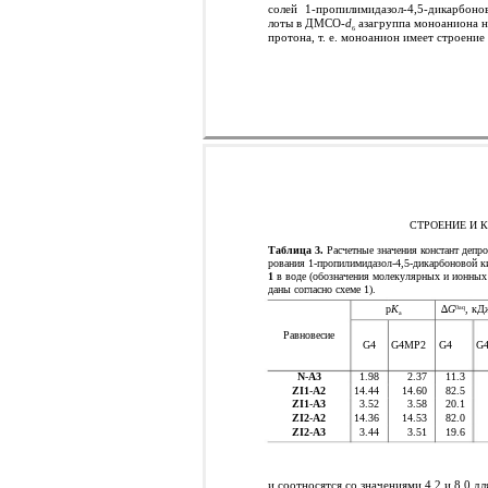
солей
1-пропилимидазол-4,5-дикарбонов
лоты в ДМСО-
d
азагруппа моноаниона н
6
протона, т. е. моноанион имеет строение
СТРОЕНИЕ И 
Таблица 3.
Расчетные значения констант депро
рования 1-пропилимидазол-4,5-дикарбоновой к
1
в воде (обозначения молекулярных и ионных
даны согласно схеме 1).
∆
G
, кД
p
K
0aq
а
Равновесие
G4
G4MP2
G4
G
N
-
A3
1.98
2.37
11.3
ZI1
-
A2
14.44
14.60
82.5
ZI1
-
A3
3.52
3.58
20.1
ZI2
-
A2
14.36
14.53
82.0
ZI2
-
A3
3.44
3.51
19.6
и соотносятся со значениями 4.2 и 8.0 дл