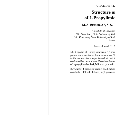
СТРОЕНИЕ И 
Structure a
of 1-Propylimid
M. A. Brusina
*, S. S.
a
,
b
,
Institute of Experim
a
St. Petersburg State Institute of Te
b
St. Petersburg State University of In
c
*e-ma
Received March 31, 2
NMR spectra of 1-propylimidazole-4,5-dic
presents in a zwitterion form in solution. 
to the certain sites was performed, at that 
confirmed by calculations. Based on the res
of 1-propylimidazole-4,5-dicarboxylic acid w
Keywords
: 1-propylimidazole-4,5-dicarbo
constants, DFT calculations, high-precisio