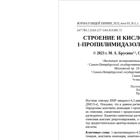
ЖУРНАЛ ОБЩЕЙ ХИМИИ, 2023, том 93, № 5, с. 
547.784.1:[544.127+544.354.081.7]
СТРОЕНИЕ И КИС
1-ПРОПИЛИМИДАЗОЛ
© 2023 г. М. А. Брусина
, 
1,2
Институт эксперименталь
1
Санкт-Петербургский государственны
2
Московский пр. 24
Санкт-Петербургский государстве
3
Санкт
*e-ma
Поступи
По
При
Изучены спектры ЯМР имидазол-4,5-дик
ДМСО-
d
. Показано, что в данном раст
6
Определены константы ионизации 1-проп
их отнесение, совместимое с предположе
растворителе. Квантово-химические расч
отнесения констант депротонирования, а
тур предпочтительную цвиттер-ионную 
кислоты.
Ключевые слова
: 1-пропилимидазол-4,
томерия, константы ионизации, квантов