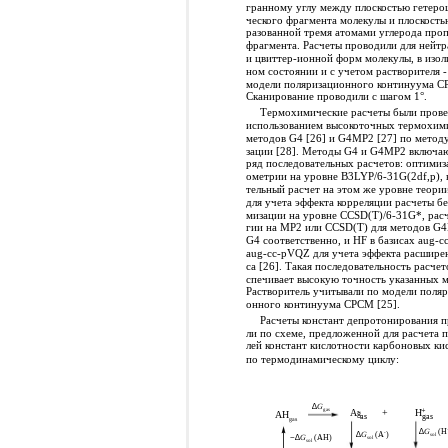
гранному углу между плоскостью гетеро
ческого фрагмента молекулы и плоскость
разованной тремя атомами углерода про
фрагмента. Расчеты проводили для нейтр
и цвиттер-ионной форм молекулы, в изол
ном состоянии и с учетом растворителя -
модели поляризационного континуума C
Сканирование проводили с шагом 1°.
Термохимические расчеты были прове
использованием высокоточных термохим
методов G4 [26] и G4MP2 [27] по метод
зации [28]. Методы G4 и G4MP2 включаю
ряд последовательных расчетов: оптимиз
ометрии на уровне B3LYP/6-31G(2df,p), 
тельный расчет на этом же уровне теории
для учета эффекта корреляции расчеты бе
мизации на уровне CCSD(T)/6-31G*, расч
гии на MP2 или CCSD(T) для методов G
G4 соответственно, и HF в базисах aug-
aug-cc-pVQZ для учета эффекта расширен
са [26]. Такая последовательность расчет
спечивает высокую точность указанных м
Растворитель учитывали по модели поляр
онного континуума CPCM [25].
Расчеты констант депротонирования 
ли по схеме, предложенной для расчета п
лей констант кислотности карбоновых кис
по термодинамическому циклу:
∆
G
-
+
gas
A
+
H
AH
g
as
gas
gas
∆
G
(H
-
∆
G
(A
)
−∆
G
(AH)
sol
sol
sol