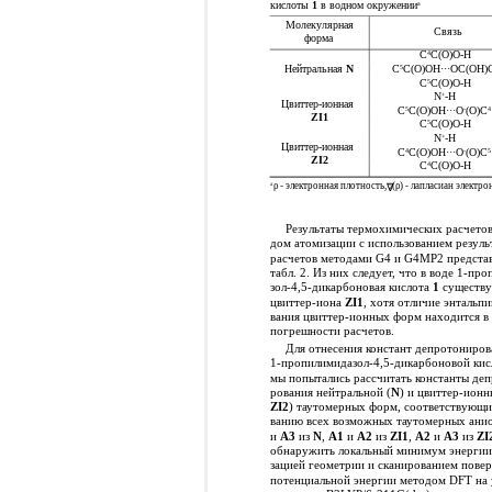
кислоты
1
в водном окружении
а
Молекулярная
Связь
форма
C
С(О)О-Н
4
C
C(O)OH···OC(OH)
Нейтральная
N
5
C
С(О)О-Н
5
N
-H
+
Цвиттер-ионная
C
C(O)OH···O
(O)C
5
-
4
ZI1
C
С(О)О-Н
5
N
-H
+
Цвиттер-ионная
C
C(O)OH···O
(O)C
4
-
5
ZI2
C
С(О)О-Н
4
а
ρ - электронная плотность,
(ρ) - лапласиан электр
∇
2
Результаты термохимических расчетов
дом атомизации с использованием резуль
расчетов методами G4 и G4MP2 представ
табл. 2. Из них следует, что в воде 1-пр
зол-4,5-дикарбоновая кислота
1
существуе
цвиттер-иона
ZI1
, хотя отличие энтальпи
вания цвиттер-ионных форм находится в
погрешности расчетов.
Для отнесения констант депротониров
1-пропилимидазол-4,5-дикарбоновой кис
мы попытались рассчитать константы де
рования нейтральной (
N
) и цвиттер-ионн
ZI2
) таутомерных форм, соответствующи
ванию всех возможных таутомерных ани
и
A3
из
N
,
A1
и
A2
из
ZI1
,
A2
и
A3
из
ZI
обнаружить локальный минимум энергии
зацией геометрии и сканированием пове
потенциальной энергии методом DFT на 