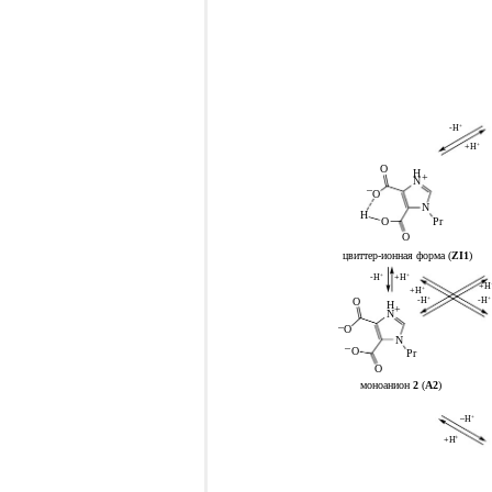
-H
+
+H
+
O
H
+
N
–
O
N
H
Pr
O
O
цвиттер-ионная форма (
ZI1
)
+H
+
-H
+
+H
+H
+
O
-H
+
-H
+
H
+
N
–
O
N
–
O
Pr
O
моноанион
2
(
A2
)
–H
+
+
+H