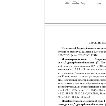
∆
G
+
-
aq
AH
A
+
H
a
q
aq
aq
СТРОЕНИЕ И 
Имидазол-4,5-дикарбоновая кислот
лучена по методу [32]. Выход 1.44 г (92%)
291-293°С (т. пл. 292-295°С [33]).
Мононатриевая соль
1-пропи
зол-4,5-дикарбоновой кислоты
(7).
При 
ной температуре смешивали 0.20 г (10 м
соединения
1
, 0.05 г (5 ммоль) карбонат
и 15 мл воды. Реакционную массу перем
ли 30 мин, затем отгоняли растворитель в
ме. Полученный остаток растирали с не
количеством этанола до образования кри
и отфильтровывали образовавшийся осадо
ход 0.24 г (95%), т. пл. 181-183°С. Найд
43.63; Н 4.58; N 12.38. C
H
N
NaO
. Вычи
8
9
2
4
%: С 43.64; Н 4.12; N 12.72.
Моно(триэтаноламмониевая) соль 1
лимидазол-4,5-дикарбоновой кислоты (