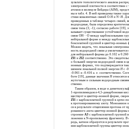
зультате топологического анализа распре
электронной плотности в соответствии с
атомов в молекуле Бейдера (AIM), предст
ны в табл. 4. В ней приведены также хара
стики ковалентных связей O-H и N
-H. Дл
+
приведенных в таблице четырех связей, 
водородные, была определена критическа
связи типа (3; -1); согласно работе [19], 
казывает существование устойчивой вод
связи OH···O между карбоксильными гру
нейтральной форме и между карбоксильн
боксилатной группой в цвиттер-ионных 
Можно видеть, что локальная электронна
ность водородной связи ρ увеличивается 
для нейтральной формы до 0.102 и 0.260
ZI1
и
ZI2
соответственно. Это свидетель
о большей энергии водородной связи в ц
ионных формах, что подтверждается так
шением локальной полной энергии
H
с -0
-0.061 и -0.416 а. е. соответственно. Сог
боте [19], данные значения
H
относятся к
жуточным и сильным водородным связям 
ственно.
Таким образом, в воде и диметилсуль
1-пропилимидазол-4,5-дикарбоновая кисл
ществует в цвиттер-ионной форме, скорее
ZI1
с карбоксилатной группой в
орто
-п
к протонированному азоту. Моноанион о
ся в результате отщепления протона от п
рованного азота цвиттер-ионной формы 
строение
A3
с карбоксилатной группой 
ложении к N-пропильному фрагменту. В 
редь, катион образуется в результате пр
ния карбоксилатной группы цвиттер-иона