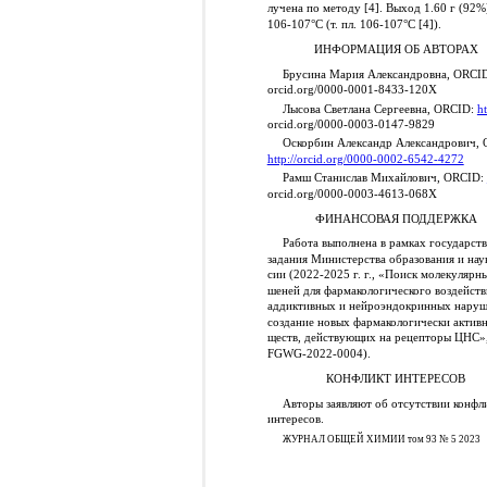
лучена по методу [4]. Выход 1.60 г (92%),
106-107°С (т. пл. 106-107°С [4]).
ИНФОРМАЦИЯ ОБ АВТОРАХ
Брусина Мария Александровна, ORCI
orcid.org/0000-0001-8433-120X
Лысова Светлана Сергеевна, ORCID:
ht
orcid.org/0000-0003-0147-9829
Оскорбин Александр Александрович, 
http://orcid.org/0000-0002-6542-4272
Рамш Станислав Михайлович, ORCID:
orcid.org/0000-0003-4613-068X
ФИНАНСОВАЯ ПОДДЕРЖКА
Работа выполнена в рамках государст
задания Министерства образования и нау
сии (2022-2025 г. г., «Поиск молекулярн
шеней для фармакологического воздейств
аддиктивных и нейроэндокринных наруш
создание новых фармакологически активн
ществ, действующих на рецепторы ЦНС»
FGWG-2022-0004).
КОНФЛИКТ ИНТЕРЕСОВ
Авторы заявляют об отсутствии конфл
интересов.
ЖУРНАЛ ОБЩЕЙ ХИМИИ том 93 № 5 2023