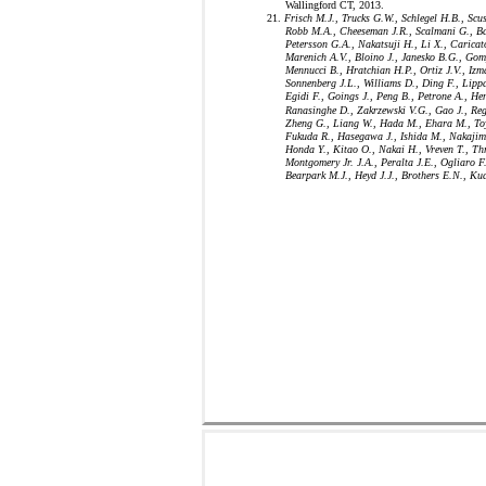
Wallingford CT, 2013.
21.
Frisch M.J., Trucks G.W., Schlegel H.B., Scus
Robb M.A., Cheeseman J.R., Scalmani G., Ba
Petersson G.A., Nakatsuji H., Li X., Caricat
Marenich A.V., Bloino J., Janesko B.G., Gom
Mennucci B., Hratchian H.P., Ortiz J.V., Izm
Sonnenberg J.L., Williams D., Ding F., Lippa
Egidi F., Goings J., Peng B., Petrone A., He
Ranasinghe D., Zakrzewski V.G., Gao J., Re
Zheng G., Liang W., Hada M., Ehara M., To
Fukuda R., Hasegawa J., Ishida M., Nakajim
Honda Y., Kitao O., Nakai H., Vreven T., Thr
Montgomery Jr. J.A., Peralta J.E., Ogliaro F.
Bearpark M.J., Heyd J.J., Brothers E.N., Ku