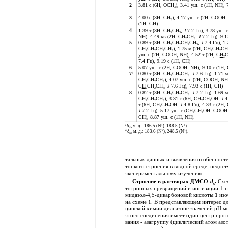
2
3.81 с (6H, OCH
), 3.41 уш. с (1H, NH), 
3
3
4.00 с (3H, C
H
), 4.17 уш. с (2H, COOH,
3
(1H, CH)
4
1.39 т (3H, CH
C
H
,
J
7.2 Гц), 3.78 уш.
2
3
NH), 4.49 кв (2H, C
H
CH
,
J
7.2 Гц), 9.1
2
3
5
0.89 т (3H, CH
CH
CH
C
H
,
J
7.4 Гц), 1.
2
2
2
3
CH
CH
C
H
CH
), 1.75 м (2H, CH
C
H
CH
2
2
2
3
2
2
уш. с (2H, COOH, NH), 4.52 т (2H, C
H
2
7.4 Гц), 9.19 с (1H, CH)
6
5.07 уш. с (2H, COOH, NH), 9.10 с (1H, 
7
0.80 т (3H, CH
CH
C
H
,
J
7.6 Гц), 1.71 м
б
2
2
3
CH
C
H
CH
), 4.07 уш. с (2H, COOH, NH)
2
2
3
C
H
CH
CH
,
J
7.6 Гц), 7.93 с (1H, CH)
2
2
3
8
0.82 т (3H, CH
CH
C
H
,
J
7.2 Гц), 1.69 м
2
2
3
CH
C
H
CH
), 3.31 т (6H, C
H
CH
OH,
J
4
2
2
3
2
2
т (6H, CH
C
H
OH,
J
4.8 Гц), 4.33 т (2H,
2
2
J
7.2 Гц), 5.17 уш. с (CH
CH
O
H
, COOH)
2
2
CH), 8.87 уш. с (1H, NH).
а
1
3
δ
, м. д.: 186.5 (N
), 188.5 (N
).
N
б
1
3
δ
, м. д.: 183.6 (N
), 248.5 (N
).
N
тальных данных и выявления особенносте
тонкого строения в водной среде, недос
экспериментальному изучению.
Строение в растворах ДМСО-
d
.
Схе
6
тотропных превращений и ионизации 1-
мидазол-4,5-дикарбоновой кислоты
1
изо
на схеме 1. В представляющем интерес д
цинской химии диапазоне значений pH м
этого соединения имеет один центр про
вания - азагруппу (циклический атом азо