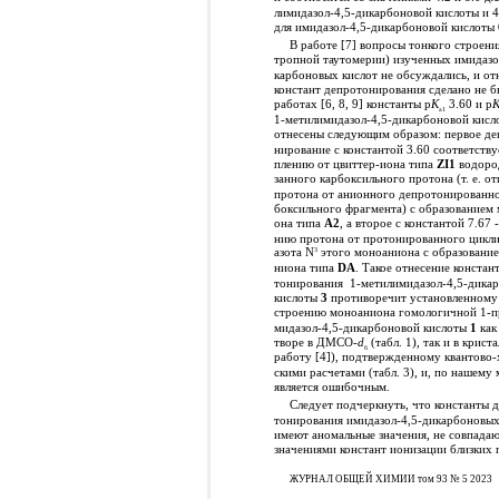
лимидазол-4,5-дикарбоновой кислоты и 4.
для имидазол-4,5-дикарбоновой кислоты
В работе [7] вопросы тонкого строени
тропной таутомерии) изученных имидазо
карбоновых кислот не обсуждались, и от
констант депротонирования сделано не б
работах [6, 8, 9] константы p
K
3.60 и p
a1
1-метилимидазол-4,5-дикарбоновой кисл
отнесены следующим образом: первое де
нирование с константой 3.60 соответству
плению от цвиттер-иона типа
ZI1
водоро
занного карбоксильного протона (т. е. о
протона от анионного депротонированно
боксильного фрагмента) с образованием
она типа
А2
, а второе с константой 7.67 
нию протона от протонированного цикли
азота N
этого моноаниона с образование
3
ниона типа
DA
. Такое отнесение констан
тонирования
1-метилимидазол-4,5-дика
кислоты
3
противоречит установленному
строению моноаниона гомологичной 1-п
мидазол-4,5-дикарбоновой кислоты
1
как 
творе в ДМСО-
d
(табл. 1), так и в криста
6
работу [4]), подтвержденному квантово
скими расчетами (табл. 3), и, по нашему
является ошибочным.
Следует подчеркнуть, что константы 
тонирования имидазол-4,5-дикарбоновых
имеют аномальные значения, не совпада
значениями констант ионизации близких 
ЖУРНАЛ ОБЩЕЙ ХИМИИ том 93 № 5 2023