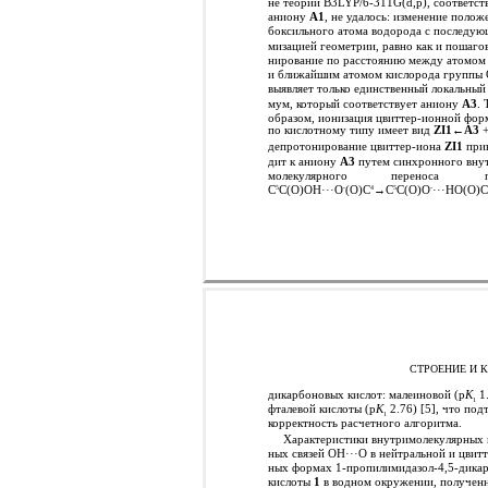
не теории B3LYP/6-311G(d,p), соответс
аниону
A1
, не удалось: изменение полож
боксильного атома водорода с последую
мизацией геометрии, равно как и пошагов
нирование по расстоянию между атомом
и ближайшим атомом кислорода группы
выявляет только единственный локальный
мум, который соответствует аниону
A3
. 
образом, ионизация цвиттер-ионной фо
по кислотному типу имеет вид
ZI1
←
А3
+
депротонирование цвиттер-иона
ZI1
при
дит к аниону
А3
путем синхронного вну
молекулярного
переноса
C
C(O)OH···O
(O)C
→C
C(O)O
···HO(O)C
5
-
4
5
-
СТРОЕНИЕ И 
дикарбоновых кислот: малеиновой (p
K
1.
1
фталевой кислоты (p
K
2.76) [5], что под
1
корректность расчетного алгоритма.
Характеристики внутримолекулярных 
ных связей OH···O в нейтральной и цвит
ных формах 1-пропилимидазол-4,5-дика
кислоты
1
в водном окружении, полученн