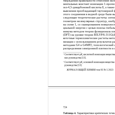
тверждения правильности отнесения эксп
ментальных констант ионизации 1-пропи
зол-4,5-дикарбоновой кислоты
1
, а также
выяснения преобладающей таутомерной
этого соединения в водной среде были 
следующие теоретические расчеты: опти
геометрии молекулярных структур, изо
на схеме 1, со сканированием поверхнос
циальной энергии с целью поиска глобал
нимума методом теории функционала пл
(DFT) на уровне теории B3LYP/6-311G(d,
коточные термохимические расчеты мето
мизации с использованием результатов р
методами G4 и G4MP2; топологический 
распределения электронной плотности в 
2
Соответствует p
K
кислотной ионизации вещества
a
нах руководства [13].
3
Соответствует p
K
основной ионизации вещества 
a
руководства [13].
ЖУРНАЛ ОБЩЕЙ ХИМИИ том 93 № 5 2023
724
Таблица 4.
Характеристики критических точек