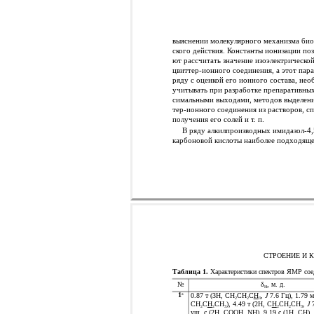
выяснении молекулярного механизма био
ского действия. Константы ионизации поз
ют рассчитать значение изоэлектрическо
цвиттер-ионного соединения, а этот пара
ряду с оценкой его ионного состава, не
учитывать при разработке препаративных
симальными выходами, методов выделени
тер-ионного соединения из растворов, с
получения его солей и т. п.
В ряду алкилпроизводных имидазол-4,
карбоновой кислоты наиболее подходяще
СТРОЕНИЕ И 
Таблица 1.
Характеристики спектров ЯМР со
№
δ
, м. д.
Н
1
0.87 т (3H, CH
CH
C
H
,
J
7.6 Гц), 1.79 м
а
2
2
3
CH
C
H
CH
), 4.49 т (2H, C
H
CH
CH
,
J
7
2
2
3
2
2
3
уш. с (2H, COOH, NH), 9.19 с (1H, CH)