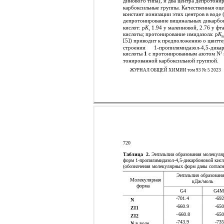
динового типа), и два центра депротонир
карбоксильные группы. Качественная оце
констант ионизации этих центров в воде 
депротонирование вицинальных дикарбо
кислот: p
K
1.94 у малеиновой, 2.76 у фт
1
кислоты; протонирование имидазола: p
K
B
[5]) приводит к предположению о цвитт
строении
1-пропилимидазол-4,5-дика
кислоты
1
с протонированным азотом N
3
тонированной карбоксильной группой.
ЖУРНАЛ ОБЩЕЙ ХИМИИ том 93 № 5 2023
720
Таблица
2.
Энтальпии образования молекуля
форм 1-пропилимидазол-4,5-дикарбоновой кис
(обозначения молекулярных форм даны согласн
Энтальпия образовани
Молекулярная
кДж/моль
форма
G4
G4M
-701.4
-692
N
-660.9
-650
ZI1
–660.8
-650
ZI2
-743.9
-735
N
в воде