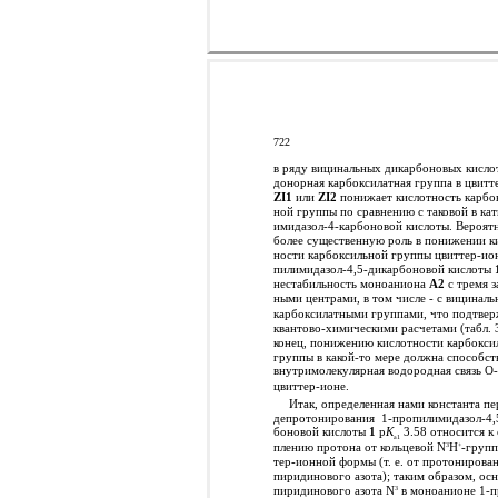
722
в ряду вицинальных дикарбоновых кислот
донорная карбоксилатная группа в цвитт
ZI1
или
ZI2
понижает кислотность карбо
ной группы по сравнению с таковой в ка
имидазол-4-карбоновой кислоты. Вероят
более существенную роль в понижении к
ности карбоксильной группы цвиттер-ио
пилимидазол-4,5-дикарбоновой кислоты
нестабильность моноаниона
А2
с тремя з
ными центрами, в том числе - с вицинал
карбоксилатными группами, что подтвер
квантово-химическими расчетами (табл. 3
конец, понижению кислотности карбокси
группы в какой-то мере должна способст
внутримолекулярная водородная связь O-
цвиттер-ионе.
Итак, определенная нами константа пе
депротонирования
1-пропилимидазол-4,
боновой кислоты
1
p
K
3.58 относится к
a1
плению протона от кольцевой N
H
-групп
3
+
тер-ионной формы (т. е. от протонирова
пиридинового азота); таким образом, ос
пиридинового азота N
в моноанионе 1-п
3