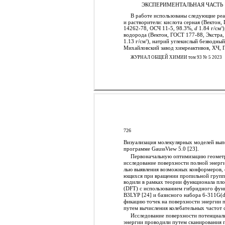
ЭКСПЕРИМЕНТАЛЬНАЯ ЧАСТЬ
В работе использованы следующие ре
и растворители: кислота серная (Вектон,
14262-78, ОСЧ 11-5, 98.3%,
d
1.84 г/см
)
3
водорода (Вектон, ГОСТ 177-88, Экстра
1.13 г/см
), натрий углекислый безводный
3
Михайловский завод химреактивов, ХЧ, 
ЖУРНАЛ ОБЩЕЙ ХИМИИ том 93 № 5 2023
726
Визуализация молекулярных моделей вып
программе GaussView 5.0 [23].
Первоначальную оптимизацию геомет
исследование поверхности полной энерги
лью выявления возможных конформеров, 
ющихся при вращении пропильной групп
водили в рамках теории функционала пл
(DFT) с использованием гибридного фун
B3LYP [24] и базисного набора 6-311G(d
фикацию точек на поверхности энергии 
путем вычисления колебательных частот 
Исследование поверхности потенциал
энергии проводили путем сканирования п