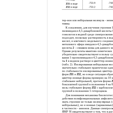
-753.9
-743
ZI1
в воде
-753.2
-742
ZI2
в воде
тер-ион или нейтральная молекула - неи
тивны.
К сожалению, для изучения строения 
пилимидазол-4,5-дикарбоновой кислоты
гомологов в водной среде спектроскопи
подходит, поскольку растворимость в вод
кислот, и ключевого модельного соединен
метилового эфира имидазол-4,5-дикарбо
кислоты
2
- слишком низка для данного м
Однако результаты квантово-химических
убедительно свидетельствуют в пользу с
вания 1-пропилимидазол-4,5-дикарбонов
ты
1
в водном растворе в цвитттер-ионн
(табл. 2). Изолированная нейтральная мо
значительно стабильнее практически оди
по стабильности изолированных цвиттер
форм
ZI1
и
ZI2
, но в воде ситуация обра
цвиттер-ионные формы примерно на 10 
стабильнее нейтральной, причем форма
Z
боксилатной группой в положении 4 на 0
моль стабильнее формы
ZI2
с карбоксила
группой в положении 5 гетероцикла.
Для понимания механизма биологичес
действия полифункциональных амфолито
знать строение не только молекулярных (
нейтральных), но и ионных (заряженных)
в частности - анионов. Данные спектрос
ЯМР
Н свидетельствуют о том, что в ра
1