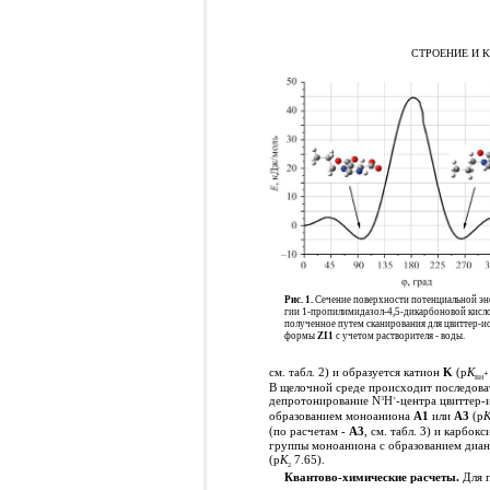
СТРОЕНИЕ И 
Рис. 1.
Сечение поверхности потенциальной эн
гии 1-пропилимидазол-4,5-дикарбоновой кис
полученное путем сканирования для цвиттер-и
формы
ZI1
с учетом растворителя - воды.
см. табл. 2) и образуется катион
K
(p
K
+
BH
В щелочной среде происходит последова
депротонирование N
H
-центра цвиттер-
3
+
образованием моноаниона
А1
или
А3
(p
(по расчетам -
А3
, см. табл. 3) и карбок
группы моноаниона с образованием диа
(p
K
7.65).
2
Квантово-химические расчеты.
Для 