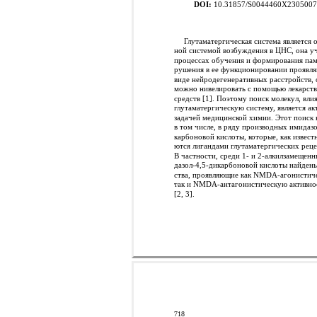
DOI:
10.31857/S0044460X230500
Глутаматергическая система является 
ной системой возбуждения в ЦНС, она уч
процессах обучения и формирования пам
рушения в ее функционировании проявля
виде нейродегенеративных расстройств, 
можно нивелировать с помощью лекарст
средств [1]. Поэтому поиск молекул, вл
глутаматергическую систему, является ак
задачей медицинской химии. Этот поиск 
в том числе, в ряду производных имидазо
карбоновой кислоты, которые, как известн
ются лигандами глутаматергических реце
В частности, среди 1- и 2-алкилзамещен
дазол-4,5-дикарбоновой кислоты найдены
ства, проявляющие как NMDA-агонистич
так и NMDA-антагонистическую активно
[2, 3].
718