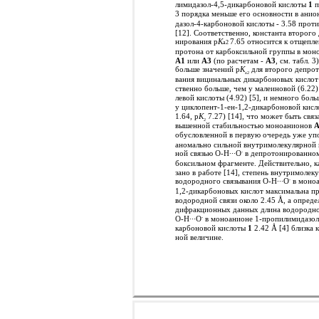
лимидазол-4,5-дикарбоновой кислоты
1
п
3 порядка меньше его основности в анио
дазол-4-карбоновой кислоты - 3.58 проти
[12]. Соответственно, константа второго
нирования p
K
7.65 относится к отщепл
a2
протона от карбоксильной группы в мон
А1
или
А3
(по расчетам -
А3
, см. табл. 3
больше значений p
K
для второго депро
a2
вания вицинальных дикарбоновых кислот
ственно больше, чем у малеиновой (6.22)
левой кислоты (4.92) [5], и немного боль
у циклопент-1-ен-1,2-дикарбоновой кисл
1.64, p
K
7.27) [14], что может быть связ
2
вышенной стабильностью моноанионов
А
обусловленной в первую очередь уже уп
аномально сильной внутримолекулярной 
ной связью O-H∙∙∙O
в депротонированном
-
боксильном фрагменте. Действительно, к
зано в работе [14], степень внутримолек
водородного связывания O-H∙∙∙O
в моно
-
1,2-дикарбоновых кислот максимальна п
водородной связи около 2.45 Å, а опреде
дифракционных данных длина водородно
O-H∙∙∙O
в моноанионе 1-пропилимидазол
-
карбоновой кислоты
1
2.42 Å [4] близка к
ной величине.