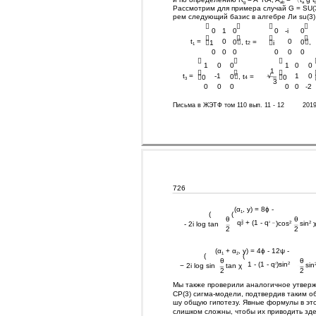
g
ab
a
Рассмотрим для примера случай G = SU(3
рем следующий базис в алгебре Ли su(3)




0
1
0
0
-i
0




t
=
0
0
0, t
=
0,
1
i
2
1
0
0
0
0
0
0



1
0
0
1
0
0
1



√
t
=
-1
1
0
0, t
=
0
0
4
3
3
0
0
0
0
0
-2
Письма в ЖЭТФ том 110 вып. 11 - 12
201
726
(α
, y) = 8ϕ -
1
(
(
θ
θ
q
3
+ (1 - q
sin
)cos
2
2
- 2i log tan
2
2
2
2
(α
+ α
, y) = 4ϕ - 12ψ -
1
2
(
(
θ
θ
1 - (1 - q
)sin
sin
2
− 2i log sin
tan χ
2
2
2
Мы также проверили аналогичное утвер
CP(3) сигма-модели, подтвердив таким о
шу общую гипотезу. Явные формулы в эт
слишком сложны, чтобы их приводить зде