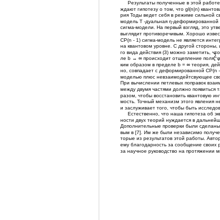
Результаты полученные в этой работе
ждают гипотезу о том, что gl(n|n) квантов
рия Тоды ведет себя в режиме сильной св
модель T -дуальная η-деформированной C
сигма-модели. На первый взгляд, это ут
выглядит противоречивым. Хорошо извес
CP(n - 1) сигма-модель не является инте
на квантовом уровне. С другой стороны, 
го вида действия (3) можно заметить, что
∑
ле b → ∞ происходит отщепление поля
φ
k
ким образом в пределе b = ∞ теория, дей
но, совпадает с деформированной CP(n - 
моделью плюс невзаимодейтсвующее сво
При вычислении петлевых поправок взаи
между двумя частями должно появиться т
разом, чтобы восстановить квантовую ин
мость. Точный механизм этого явления н
и заслуживает того, чтобы быть исследо
Естественно, что наша гипотеза об эк
ности двух теорий нуждается в дальнейш
Дополнительные проверки были сделаны
вым в [7]. Им же были независимо получе
торые из результатов этой работы. Авто
ему благодарность за сообщение своих р
за научное руководство на протяжении м