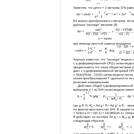
k
l=1
Заметим, что для n = 2 метрика (15) равн
(
)
1
ds
= dzdz +
e
+ e
+ 2e
d
2
t+x
t-x
2t
e
- 1
2t
Ее можно преобразовать к метрике, котор
дуальна “sausage” метрике [9]
2
4(1 - κ
ζ
)dϕ
κdζ
2
2
2
ds
=
2
+
4(1 - ζ
)(1 - κ
ζ
)
κ(1 - ζ
)
2
2
2
2
κ = -tanht,
при помощи простой замены координат
( (1 - ζ)(1 + κ
2
1+ζ
ϕ
coshx =
y=
- ilog
1-ζ
4
(1 + ζ)(1 - 
2
Хорошо известно, что “sausage” модель 
с η-деформированной CP(1) сигма-моде
предположить что наша общая метрика (1
дает с η-деформированной метрикой CP(n
= SU(n)/SU(n - 1)U(1) сигма-модели после
нения преобразования T -дуальности по 
рическим направлениям.
Действие общей η-деформированной 
выбираем η = iκ) G/H сигма-модели имеет
∫ (
κ
1
Tr g∂g
∂g
-1
-1
S =
P
c
2
1 - iκR
◦ P
g
c
где g ∈ G, R
= Ad g ◦ R ◦ Ad g
и P
- про
-1
g
c
на фактор-пространство G/H. В нашем сл
= SU(n) и H = U(n-1) = U(1)⊗SU(n-1). Опер
R действует на алгебре Ли g = c ⊕
g
⊕
α>0
α
следующим образом






= 0,
= i,
= -i,
R
R
R
c
g
g
α
-α
и по определению R
= A
RA, A
= 〈t
g t
-1