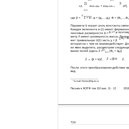
))
∑(
e
+ e
d
ξ,
2
+Λ
bΦ
-iβφ
iβφ
-bΦ
k
k
k
k+1
k=1
√
где β =
1 + b
, φ = (φ
,...,φ
), Φ = (Φ
,...,Φ
2
1
n
1
n
Параметр b играет роль константы связи
Каждая экспонента в (1) имеет фермионн
Δ =
и поэтому
12
линговые размерности Δ =
метр Λ имеет размерность массы. Теория 
∑Φ
- i
k
жит тривиальную U(1) часть χ = β
которая ни с чем не взаимодействует. Дл
ее явно выделить, рассмотрим следующе
∑
n
вание полей (здесь Z =
(Φ
+ iφ
))
k=1
k
k
Z →(β-b
Z → (β + b)Z,
Z.
После этого преобразования действие п
вид
1)
e-mail: litvinov@itp.ac.ru
Письма в ЖЭТФ том 110 вып. 11 - 12
201
724