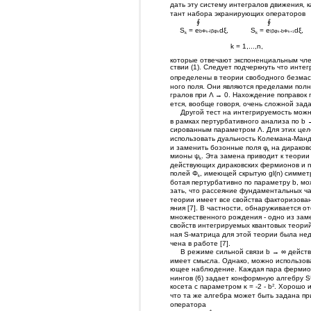
дать эту систему интегралов движения, к
тант набора экранирующих операторов
∮
∮
S
= e
dξ,
S
= e
dξ,
bΦ
-iβφ
iβφ
-bΦ
k
k
k
k+1
k
k
k = 1,...,n,
которые отвечают экспоненциальным чле
ствии (1). Следует подчеркнуть что интег
определены в теории свободного безмас
ного поля. Они являются пределами полн
гралов при Λ → 0. Нахождение поправок п
ется, вообще говоря, очень сложной зада
Другой тест на интегрируемость можн
в рамках пертурбативного анализа по b →
сированным параметром Λ. Для этих цел
использовать дуальность Колемана-Ман
и заменить бозонные поля φ
на дираковс
k
мионы ψ
. Эта замена приводит к теории
k
действующих дираковских фермионов и 
полей Φ
, имеющей скрытую gl(n) симмет
k
ботая пертурбативно по параметру b, мо
зать, что рассеяние фундаментальных ча
теории имеет все свойства факторизован
яния [7]. В частности, обнаруживается от
множественного рождения - одно из зам
свойств интегрируемых квантовых теорий 
ная S-матрица для этой теории была нед
чена в работе [7].
В режиме сильной связи b → ∞ действи
имеет смысла. Однако, можно использова
ющее наблюдение. Каждая пара фермион
нингов (6) задает конформную алгебру S
косета с параметром κ = -2 - b
. Хорошо и
2
что та же алгебра может быть задана п
оператора