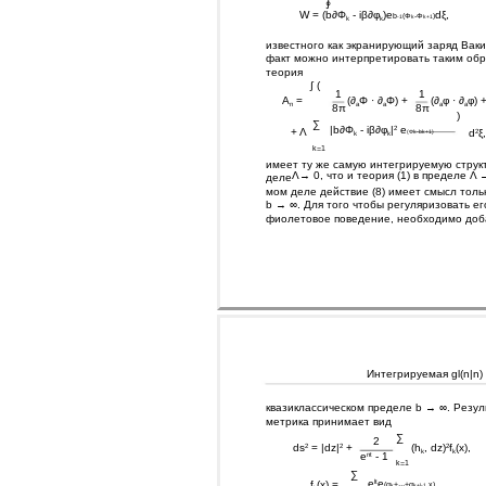
∮
W = (b∂Φ
- iβ∂φ
)e
dξ,
b
(Φ
-Φ
)
-1
k
k+1
k
k
известного как экранирующий заряд Ваки
факт можно интерпретировать таким обр
теория
∫ (
1
1
A
=
(∂
Φ · ∂
Φ) +
(∂
φ · ∂
φ) 
n
a
a
a
a
8π
8π
)
∑
|b∂Φ
- iβ∂φ
|
e
2
+ Λ
d
ξ
2
(Φk-bk+1)
k
k
k=1
имеет ту же самую интегрируемую структ
Λ→ 0, что и теория (1) в пределе Λ →
деле
мом деле действие (8) имеет смысл толь
b → ∞. Для того чтобы регуляризовать ег
фиолетовое поведение, необходимо доба
Интегрируемая gl(n|n)
квазиклассическом пределе b → ∞. Резу
метрика принимает вид
∑
2
ds
= |dz|
+
(h
, dz)
f
(x),
2
2
2
k
k
e
- 1
nt
k=1
∑
e
e
.
lt
f
(x) =
(α
+···+α
,x)
k
k+l-1