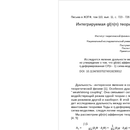
Письма в ЖЭТФ, том 110, вып. 11, с. 723 - 726
Интегрируемая gl(n|n) теор
Институт теоретической физики и
Национальный исследовательский универ
Поступила
После п
Принята к
Исследуется явление дуальности ме
но утверждение о том, что gl(n|n) аффи
η-деформированная CP(n - 1) сигма-мо
DOI: 10.1134/S0370274X19230012
Дуальность - интересное явление в с
теоретической физике [1]. Особенно дуа
“ weak/strong coupling”. Она связывает си
модействующий режим одной теории с п
ным режимом другой и наоборот. В этой 
дет исследована дуальность между инт
квантовыми теориями Тоды и η-деформ
сигма-моделями, следуя логике недавних 
Мы рассмотрим gl(n|n) аффинную тео
[4, 5]
∫ (1
1
A
=
(∂
Φ · ∂
Φ) +
(∂
φ · ∂
φ) 
n
a
a
a
a
8π
8π