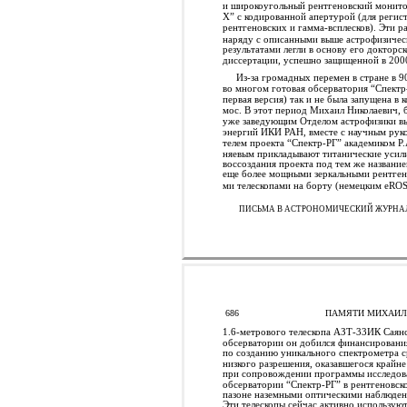
и широкоугольный рентгеновский монит
Х” с кодированной апертурой (для регис
рентгеновских и гамма-всплесков). Эти р
наряду с описанными выше астрофизиче
результатами легли в основу его докторс
диссертации, успешно защищенной в 2000
Из-за громадных перемен в стране в 90
во многом готовая обсерватория “Спектр
первая версия) так и не была запущена в к
мос. В этот период Михаил Николаевич, 
уже заведующим Отделом астрофизики в
энергий ИКИ РАН, вместе с научным рук
телем проекта “Спектр-РГ” академиком Р
няевым прикладывают титанические усил
воссоздания проекта под тем же название
еще более мощными зеркальными рентген
ми телескопами на борту (немецким eRO
ПИСЬМА В АСТРОНОМИЧЕСКИЙ ЖУРНАЛ 
686
ПАМЯТИ МИХАИЛ
1.6-метрового телескопа АЗТ-33ИК Саян
обсерватории он добился финансировани
по созданию уникального спектрометра с
низкого разрешения, оказавшегося крайн
при сопровождении программы исследов
обсерватории “Спектр-РГ” в рентгеновск
пазоне наземными оптическими наблюде
Эти телескопы сейчас активно используют