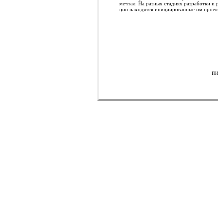
мечтал. На разных стадиях разработки и 
ции находятся инициированные им прое
ПИ