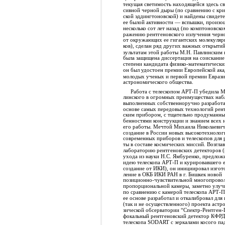
текущая светимость находящейся здесь с
сивной черной дыры (по сравнению с кри
ской эддингтоновской) и найдены свидете
ее былой активности — вспышки, произ
несколько сот лет назад (по комптоновско
ражению рентгеновского излучения чер
от окружающих ее гигантских молекуляр
ков), сделан ряд других важных открытий
зультатам этой работы М.Н. Павлинским в
была защищена диссертация на соискани
степени кандидата физико-математически
он был удостоен премии Европейской ак
молодых ученых и первой премии Еврази
астрономического общества.
Работа с телескопом АРТ-П убедила М
линского в огромных преимуществах наб
выполненных собственноручно разработ
основе самых передовых технологий рен
ским прибором, с тщательно продуманны
бенностями конструкции и знанием всех
его работы. Мечтой Михаила Николаевич
создание в России новых высокотехноло
современных приборов и телескопов для 
ты в составе космических миссий. Возгла
лабораторию рентгеновских детекторов (
ухода из науки Н.С. Ямбуренко, предло
идею телескопа АРТ-П и курировавшего 
создание от ИКИ), он инициировал изгот
ление в ОКБ ИКИ РАН в г. Бишкек новой
позиционно-чувствительной многопрово
пропорциональной камеры, заметно улу
по сравнению с камерой телескопа АРТ-П
ее основе разработал и откалибровал для
(так и не осуществленного) проекта астр
зической обсерватории “Спектр-Рентген
фокальный рентгеновский детектор КФРД
телескопа SODART с зеркалами косого па