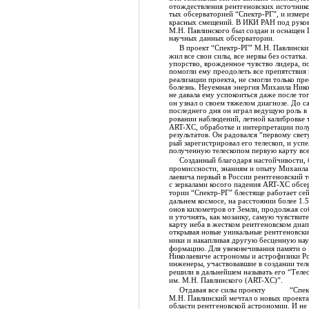
отождествления рентгеновских источнико
тых обсерваторией “Спектр-РГ”, и измер
красных смещений. В ИКИ РАН под руко
М.Н. Павлинского был создан и оснащен
научных данных обсерватории.
В проект “Спектр-РГ” М.Н. Павлински
жил все свои силы, все нервы без остатка.
упорство, врожденное чувство лидера, п
помогли ему преодолеть все препятствия 
реализации проекта, не смогли только пр
болезнь. Неуемная энергия Михаила Ник
не давала ему успокоиться даже после тог
он узнал о своем тяжелом диагнозе. До с
последнего дня он играл ведущую роль в
ровании наблюдений, летной калибровке 
ART-XC, обработке и интерпретации по
результатов. Он радовался “первому свету
рый зарегистрировал его телескоп, и успе
полученную телескопом первую карту все
Созданный благодаря настойчивости, 
промиссности, знаниям и опыту Михаила
лаевича первый в России рентгеновский т
с зеркалами косого падения ART-XC обсе
тории “Спектр-РГ” блестяще работает сей
дальнем космосе, на расстоянии более 1.
онов километров от Земли, продолжая со
и уточнять, как мозаику, самую чувствит
карту неба в жестком рентгеновском диап
открывая новые уникальные рентгеновски
ники и накапливая другую бесценную на
формацию. Для увековечивания памяти о
Николаевиче астрономы и астрофизики Р
инженеры, участвовавшие в создании тел
решили в дальнейшем называть его “Теле
им. М.Н. Павлинского (АRT-XC)”.
Отдавая все силы проекту
“Спек
М.Н. Павлинский мечтал о новых проекта
области рентгеновской астрономии. И не