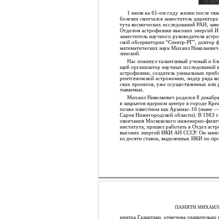
1 июля на 61-ом году жизни после тя
болезни скончался заместитель директора
тута космических исследований РАН, за
Отделом астрофизики высоких энергий 
заместитель научного руководителя астр
ской обсерватории “Спектр-РГ”, доктор 
математических наук Михаил Николаевич
линский.
Нас покинул талантливый ученый и бл
щий организатор научных исследований в
астрофизики, создатель уникальных приб
рентгеновской астрономии, лидер ряда к
ских проектов, уже осуществленных или 
тываемых.
Михаил Николаевич родился 8 декабря
в закрытом ядерном центре в городе Кре
позже известном как Арзамас-16 (ныне 
Саров Нижегородской области). В 1983 г.
окончания Московского инженерно-физи
института, пришел работать в Отдел аст
высоких энергий ИКИ АН СССР. Он заня
из десяти ставок, выделенных ИКИ по пр
ПАМЯТИ МИХАИЛ
центра Галактики, отмечена удивительно 