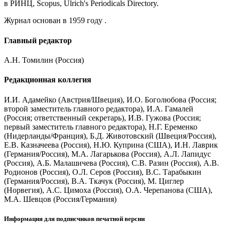
в РИНЦ, Scopus, Ulrich's Periodicals Directory.
Журнал основан в 1959 году .
Главный редактор
А.Н. Томилин (Россия)
Редакционная коллегия
И.И. Адамейко (Австрия/Швеция), И.О. Боголюбова (Россия;
второй заместитель главного редактора), И.А. Гамалей
(Россия; ответственный секретарь), И.В. Гужова (Россия;
первый заместитель главного редактора), Н.Г. Еременко
(Нидерланды/Франция), Б.Д. Животовский (Швеция/Россия),
Е.В. Казначеева (Россия), Н.Ю. Куприна (США), И.Н. Лаврик
(Германия/Россия), М.А. Лагарькова (Россия), А.Л. Лапидус
(Россия), А.Б. Малашичева (Россия), С.В. Разин (Россия), А.В.
Родионов (Россия), О.Л. Серов (Россия), В.С. Тарабыкин
(Германия/Россия), В.А. Ткачук (Россия), М. Циглер
(Норвегия), А.С. Цимоха (Россия), О.А. Черепанова (США),
М.А. Шевцов (Россия/Германия)
Информация для подписчиков печатной версии