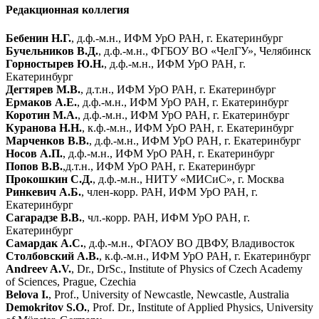
Редакционная коллегия
Бебенин Н.Г.
, д.ф.-м.н., ИФМ УрО РАН, г. Екатеринбург
Бучельников В.Д.
, д.ф.-м.н., ФГБОУ ВО «ЧелГУ», Челябинск
Горностырев Ю.Н.
, д.ф.-м.н., ИФМ УрО РАН, г.
Екатеринбург
Дегтярев М.В.
, д.т.н., ИФМ УрО РАН, г. Екатеринбург
Ермаков А.Е.
, д.ф.-м.н., ИФМ УрО РАН, г. Екатеринбург
Коротин М.А.
, д.ф.-м.н., ИФМ УрО РАН, г. Екатеринбург
Куранова Н.Н.
, к.ф.-м.н., ИФМ УрО РАН, г. Екатеринбург
Марченков В.В.
, д.ф.-м.н., ИФМ УрО РАН, г. Екатеринбург
Носов А.П.
, д.ф.-м.н., ИФМ УрО РАН, г. Екатеринбург
Попов В.В.
,д.т.н., ИФМ УрО РАН, г. Екатеринбург
Прокошкин С.Д.
, д.ф.-м.н., НИТУ «МИСиС», г. Москва
Ринкевич А.Б.
, член-корр. РАН, ИФМ УрО РАН, г.
Екатеринбург
Сагарадзе В.В.
, чл.-корр. РАН, ИФМ УрО РАН, г.
Екатеринбург
Самардак А.С.
, д.ф.-м.н., ФГАОУ ВО ДВФУ, Владивосток
Столбовский А.В.
, к.ф.-м.н., ИФМ УрО РАН, г. Екатеринбург
Andreev A.V.
, Dr., DrSc., Institute of Physics of Czech Academy
of Sciences, Prague, Czechia
Belova I.
, Prof., University of Newcastle, Newcastle, Australia
Demokritov S.O.
, Prof. Dr., Institute of Applied Physics, University