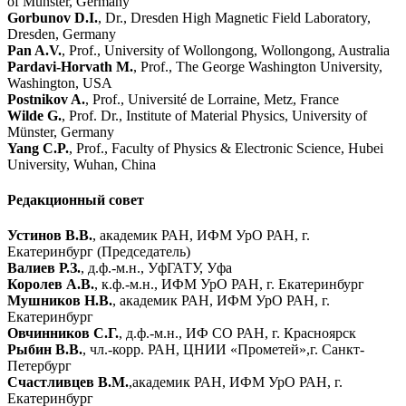
of Münster, Germany
Gorbunov D.I.
, Dr., Dresden High Magnetic Field Laboratory,
Dresden, Germany
Pan A.V.
, Prof., University of Wollongong, Wollongong, Australia
Pardavi-Horvath M.
, Prof., The George Washington University,
Washington, USA
Postnikov A.
, Prof., Université de Lorraine, Metz, France
Wilde G.
, Prof. Dr., Institute of Material Physics, University of
Münster, Germany
Yang C.P.
, Prof., Faculty of Physics & Electronic Science, Hubei
University, Wuhan, China
Редакционный совет
Устинов В.В.
, академик РАН, ИФМ УрО РАН, г.
Екатеринбург (Председатель)
Валиев Р.З.
, д.ф.-м.н., УфГАТУ, Уфа
Королев А.В.
, к.ф.-м.н., ИФМ УрО РАН, г. Екатеринбург
Мушников Н.В.
, академик РАН, ИФМ УрО РАН, г.
Екатеринбург
Овчинников С.Г.
, д.ф.-м.н., ИФ СО РАН, г. Красноярск
Рыбин В.В.
, чл.-корр. РАН, ЦНИИ «Прометей»,г. Санкт-
Петербург
Счастливцев В.М.
,академик РАН, ИФМ УрО РАН, г.
Екатеринбург