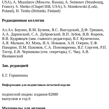
USA), A. Muzafarov (Moscow, Russia), A. Semenov (Strasbourg,
France), S. Sheiko (Chapel Hill, USA), S. Slomkowski (Lodz,
Poland), H. Tenhu (Helsinki, Finland)
Редакционная коллегия
Ал.Ал. Берлин, В.М. Бузник, Я.С. Выгодский, Д.Ф. Гришин,
А.А. Даринский, С.А. Дубровский, В.П. Зубов, В.В. Киреев,
Я.В. Кудрявцев (зам. главного редактора), В.Г. Куличихин,
А.Я. Малкин, Ю. Мэнь, И.А. Новаков, А.Н. Озерин, Е.Ф.
Панарин, П.М. Пахомов, С.А. Пономаренко, В.Г. Сергеев, Р.П.
Тигер, Е.В. Черникова (отв. секретарь), С. Чжу, А.В.
Якиманский
Зав. редакцией
Е.Г. Горшенина
Информация для подписчиков печатной версии
подписной индекс издания 82880
выпусков в год 6
Материалы для авторов