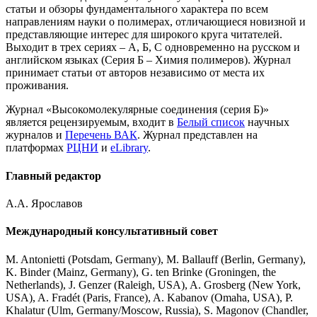
статьи и обзоры фундаментального характера по всем
направлениям науки о полимерах, отличающиеся новизной и
представляющие интерес для широкого круга читателей.
Выходит в трех сериях – А, Б, С одновременно на русском и
английском языках (Серия Б – Химия полимеров). Журнал
принимает статьи от авторов независимо от места их
проживания.
Журнал «Высокомолекулярные соединения (серия Б)»
является рецензируемым, входит в
Белый список
научных
журналов и
Перечень ВАК
. Журнал представлен на
платформах
РЦНИ
и
eLibrary
.
Главный редактор
А.А. Ярославов
Международный консультативный совет
M. Antonietti (Potsdam, Germany), M. Ballauff (Berlin, Germany),
K. Binder (Mainz, Germany), G. ten Brinke (Groningen, the
Netherlands), J. Genzer (Raleigh, USA), A. Grosberg (New York,
USA), A. Fradét (Paris, France), A. Kabanov (Omaha, USA), P.
Khalatur (Ulm, Germany/Moscow, Russia), S. Magonov (Chandler,