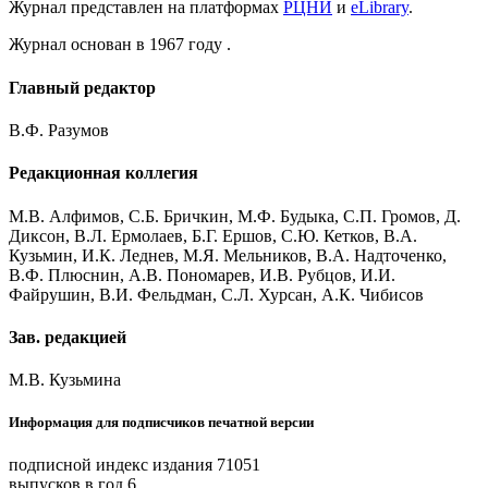
Журнал представлен на платформах
РЦНИ
и
eLibrary
.
Журнал основан в 1967 году .
Главный редактор
В.Ф. Разумов
Редакционная коллегия
М.В. Алфимов, С.Б. Бричкин, М.Ф. Будыка, C.П. Громов, Д.
Диксон, В.Л. Ермолаев, Б.Г. Ершов, С.Ю. Кетков, В.А.
Кузьмин, И.К. Леднев, М.Я. Мельников, В.А. Надточенко,
В.Ф. Плюснин, А.В. Пономарев, И.В. Рубцов, И.И.
Файрушин, В.И. Фельдман, С.Л. Хурсан, А.К. Чибисов
Зав. редакцией
М.В. Кузьмина
Информация для подписчиков печатной версии
подписной индекс издания 71051
выпусков в год 6