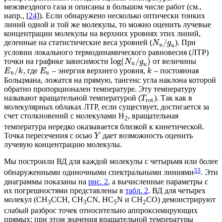
межзвездного газа и описаны в большом числе работ (см.,
напр., [
24
]). Если обнаружено несколько оптически тонких
линий одной и той же молекулы, то можно оценить лучевые
концентрации молекулы на верхних уровнях этих линий,
/
деленные на статистические веса уровней (
). При
N
g
u
u
условии локального термодинамического равновесия (ЛТР)
log
(
/
)
точки на графике зависимости
от величины
N
g
u
u
/
, где
– энергия верхнего уровня,
– постоянная
E
k
E
k
u
u
Больцмана, ложатся на прямую, тангенс угла наклона которой
обратно пропорционален температуре. Эту температуру
называют вращательной температурой (
). Так как в
T
rot
молекулярных облаках ЛТР, если существует, достигается за
счет столкновений с молекулами H
, вращательная
2
температура нередко оказывается близкой к кинетической.
Точка пересечения с осью
дает возможность оценить
Y
лучевую концентрацию молекулы.
Мы построили ВД для каждой молекулы с четырьмя или более
3
3
обнаруженными одиночными спектральными линиями
. Эти
диаграммы показаны на
рис. 2
, а вычисленные параметры с
их погрешностями представлены в
табл. 2
. ВД для четырех
молекул (CH
CCH, CH
CN, HC
N и CH
CO) демонстрируют
3
3
5
2
слабый разброс точек относительно аппроксимирующих
прямых; при этом значения вращательной температуры