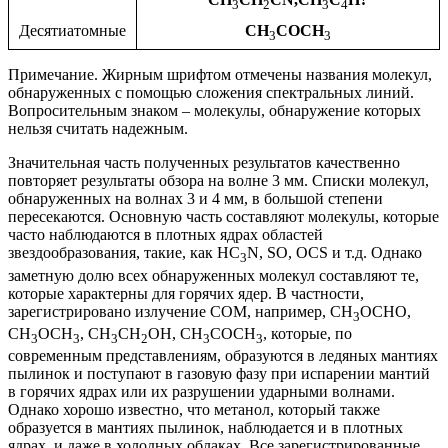
3
2
3
4
Десятиатомные
CH
COCH
3
3
Примечание. Жирным шрифтом отмечены названия молекул,
обнаруженных с помощью сложения спектральных линий.
Вопросительным знаком – молекулы, обнаружение которых
нельзя считать надежным.
Значительная часть полученных результатов качественно
повторяет результаты обзора на волне 3 мм. Списки молекул,
обнаруженных на волнах 3 и 4 мм, в большой степени
пересекаются. Основную часть составляют молекулы, которые
часто наблюдаются в плотных ядрах областей
звездообразования, такие, как HC
N, SO, OCS и т.д. Однако
3
заметную долю всех обнаруженных молекул составляют те,
которые характерны для горячих ядер. В частности,
зарегистрировано излучение СОМ, например, CH
OCHO,
3
CH
OCH
, CH
CH
OH, CH
COCH
, которые, по
3
3
3
2
3
3
современным представлениям, образуются в ледяных мантиях
пылинок и поступают в газовую фазу при испарении мантий
в горячих ядрах или их разрушении ударными волнами.
Однако хорошо известно, что метанол, который также
образуется в мантиях пылинок, наблюдается и в плотных
ядрах, и даже в холодных облаках. Все зарегистрированные