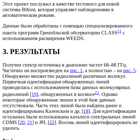
Этот проект послужил в качестве тестового для новой
системы Bifrost, которая управляет наблюдениями в
автоматическом режиме.
Данные были обработаны с помощью специализированного
1
1
пакета программ Гренобльской обсерватории CLASS
с
использованием расширения WEEDS.
3. РЕЗУЛЬТАТЫ
Получен спектр источника в диапазоне частот 68–88 ГГц.
Частично он воспроизведен на
рис. 1
, а полностью – на
рис. 5
.
Обнаружено множество радиолиний различных молекул.
Первичная идентификация обнаруженных линий
проводилась с использованием базы данных молекулярных
2
2
радиолиний [
19
], обнаруженных в космосе
. Однако
некоторые обнаруженные линии в этой базе данных
отсутствовали. Часть этих линий была найдена ранее и
идентифицирована Каленским и др. [
18
]. Для идентификации
остальных были использованы каталоги спектральных линий
CDMS [
20
,
21
] и JPL [
22
]. Восемь линий идентифицировать не
удалось.