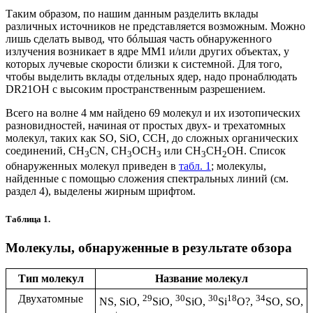
Таким образом, по нашим данным разделить вклады
различных источников не представляется возможным. Можно
лишь сделать вывод, что бóльшая часть обнаруженного
излучения возникает в ядре ММ1 и/или других объектах, у
которых лучевые скорости близки к системной. Для того,
чтобы выделить вклады отдельных ядер, надо пронаблюдать
DR21OH с высоким пространственным разрешением.
Всего на волне 4 мм найдено 69 молекул и их изотопических
разновидностей, начиная от простых двух- и трехатомных
молекул, таких как SO, SiO, CCH, до сложных органических
соединений, CH
CN, CH
OCH
или CH
CH
OH. Список
3
3
3
3
2
обнаруженных молекул приведен в
табл. 1
; молекулы,
найденные с помощью сложения спектральных линий (см.
раздел 4), выделены жирным шрифтом.
Таблица 1.
Молекулы, обнаруженные в результате обзора
Тип молекул
Название молекул
Двухатомные
29
30
30
18
34
NS, SiO,
SiO,
SiO,
Si
O?,
SO, SO,