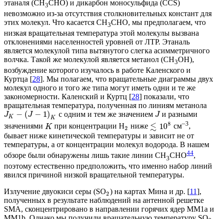
этаналя (CH
CHO) и дикарбон моносульфида (CCS)
3
невозможно из-за отсутствия столкновительных констант для
этих молекул. Что касается CH
CHO, мы предполагаем, что
3
низкая вращательная температура этой молекулы вызвана
отклонениями населенностей уровней от ЛТР. Этаналь
является молекулой типа вытянутого слегка асимметричного
волчка. Такой же молекулой является метанол (CH
OH),
3
возбуждение которого изучалось в работе Каленского и
Куртца [
28
]. Мы полагаем, что вращательные диаграммы двух
молекул одного и того же типа могут иметь одни и те же
закономерности. Каленский и Куртц [
28
] показали, что
вращательная температура, полученная по линиям метанола
−
(
−
1
)
с одним и тем же значением
и разными
J
J
J
K
K
–3
8
≲
10
значениями
при концентрации H
ниже
см
,
K
2
бывает ниже кинетической температуры и зависит не от
температуры, а от концентрации молекул водорода. В нашем
4
4
обзоре были обнаружены лишь такие линии CH
CHO
,
3
поэтому естественно предположить, что именно набор линий
явился причиной низкой вращательной температуры.
Излучение двуокиси серы (SO
) на картах Мина и др. [
11
],
2
полученных в результате наблюдений на антенной решетке
SMA, сконцентрировано в направлении горячих ядер MM1a и
MM1b. Однако мы получили вращательную температуру SO
,