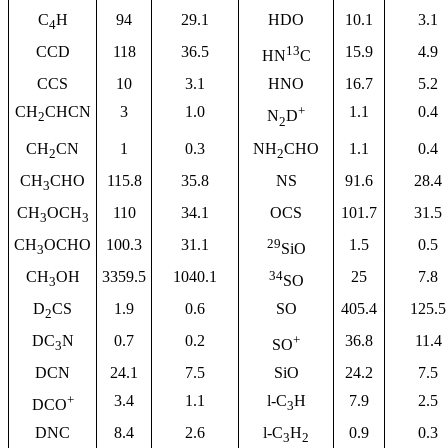
C
H
94
29.1
HDO
10.1
3.1
4
CCD
118
36.5
13
15.9
4.9
HN
C
CCS
10
3.1
HNO
16.7
5.2
CH
CHCN
3
1.0
+
1.1
0.4
N
D
2
2
CH
CN
1
0.3
NH
CHO
1.1
0.4
2
2
CH
CHO
115.8
35.8
NS
91.6
28.4
3
CH
OCH
110
34.1
OCS
101.7
31.5
3
3
CH
OCHO
100.3
31.1
29
1.5
0.5
SiO
3
CH
OH
3359.5
1040.1
34
25
7.8
SO
3
D
CS
1.9
0.6
SO
405.4
125.5
2
DC
N
0.7
0.2
+
36.8
11.4
SO
3
DCN
24.1
7.5
SiO
24.2
7.5
+
3.4
1.1
l-C
H
7.9
2.5
DCO
3
DNC
8.4
2.6
l-C
H
0.9
0.3
3
2