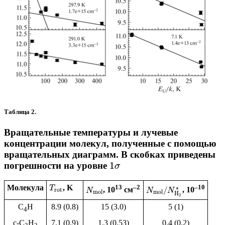
Таблица 2.
Вращательные температуры и лучевые
концентрации молекул, полученные с помощью
вращательных диаграмм. В скобках приведены
1
погрешности на уровне
σ
Молекула
, K
13
–2
–10
∗
T
/
, 10
см
, 10
rot
N
N
N
mol
mol
H
2
C
H
8.9 (0.8)
15 (3.0)
5 (1)
4
c-C
H
7.1 (0.9)
1.3 (0.53)
0.4 (0.2)