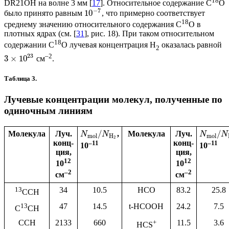
18
DR21OH на волне 3 мм [
17
]. Относительное содержание C
O
−
7
10
было принято равным
, что примерно соответствует
18
среднему значению относительного содержания C
O в
плотных ядрах (см. [
31
], рис. 18). При таком относительном
18
содержании C
O лучевая концентрация H
оказалась равной
2
–2
23
3
×
10
см
.
Таблица 3.
Лучевые концентрации молекул, полученные по
одиночным линиям
/
/
Молекула
Луч.
,
Молекула
Луч.
N
N
N
N
mol
H
mol
2
конц-
конц-
–11
–11
10
10
ция,
ция,
12
12
10
10
–2
–2
см
см
13
34
10.5
HCO
83.2
25.8
CCH
13
47
14.5
t-HCOOH
24.2
7.5
C
CH
CCH
2133
660
+
11.5
3.6
HCS