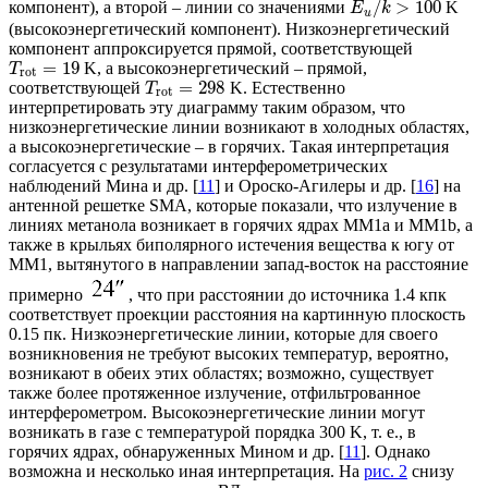
/
>
100
компонент), а второй – линии со значениями
K
E
k
u
(высокоэнергетический компонент). Низкоэнергетический
компонент аппроксируется прямой, соответствующей
=
19
K, а высокоэнергетический – прямой,
T
rot
=
298
соответствующей
K. Естественно
T
rot
интерпретировать эту диаграмму таким образом, что
низкоэнергетические линии возникают в холодных областях,
а высокоэнергетические – в горячих. Такая интерпретация
согласуется с результатами интерферометрических
наблюдений Мина и др. [
11
] и Ороско-Агилеры и др. [
16
] на
антенной решетке SMA, которые показали, что излучение в
линиях метанола возникает в горячих ядрах ММ1a и MM1b, а
также в крыльях биполярного истечения вещества к югу от
ММ1, вытянутого в направлении запад-восток на расстояние
примерно
, что при расстоянии до источника 1.4 кпк
соответствует проекции расстояния на картинную плоскость
0.15 пк. Низкоэнергетические линии, которые для своего
возникновения не требуют высоких температур, вероятно,
возникают в обеих этих областях; возможно, существует
также более протяженное излучение, отфильтрованное
интерферометром. Высокоэнергетические линии могут
возникать в газе с температурой порядка 300 K, т. е., в
горячих ядрах, обнаруженных Мином и др. [
11
]. Однако
возможна и несколько иная интерпретация. На
рис. 2
снизу