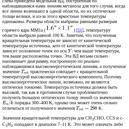
слева приведена модельная ВД, построенная по
наблюдавшимся нами линиям метанола для того случая, когда
все линии возникают в одной области, но их оптические
толщи велики, и из-за этого яркостные температуры
одинаковы. Размеры области выбраны равными размерам
горячего ядра MM1a (
) [
11
], температуру
области выбрали равной 100 K. Заметим, что полученная
вращательная температура не зависит от кинетической
температуры источника, зато от кинетической температуры
зависит положение точек по оси
: чем выше температура,
Y
тем выше расположены точки. Эта ВД весьма сильно
напоминает диаграмму, построенную по реально
наблюдавшимся высокоэнергетическим линиям, а полученное
значение
практически совпадает с вращательной
T
rot
температурой высокоэнергетического компонента. Поэтому
высокоэнергетические линии, возможно, не являются
оптически тонкими. Температура источника должна быть
высокой, так как в противном случае проблематично
получить большую оптическую толщу линий со значениями
/
порядка 300–400 K, однако она может очень сильно
E
k
u
=
298
отличаться от полученного значения
K.
T
rot
Значения вращательной температуры для CH
CHO, CCS и c-
3
C
H
попадают в диапазон 7–11 K. Это может означать либо
2
3