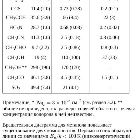
3
2
CCS
11.4 (2.0)
0.73 (0.28)
0.2 (0.1)
CH
CCH
35.6 (3.9)
66 (9.4)
22 (3)
3
HC
N
28.7 (1.6)
0.68 (0.08)
0.2 (0.02)
5
CH
CN
31.3 (1.6)
2.5 (0.18)
0.8 (0.06)
3
CH
CHO
9.7 (2.2)
2.5 (0.86)
0.8 (0.3)
3
CH
OH
19 (4)
110 (100)
37 (33)
3
CH
OH**
298 (196)
170 (170)
–
3
CH
CO
46.1 (3.8)
4.5 (0.35)
1.5 (0.1)
2
SO
49.4 (7.4)
21 (4.1)
–
2
–2
23
=
3
×
10
Примечание. *
см
(см. раздел 3.2). ** –
N
H
2
обилие не приведено, т.к. размеры горячей области и лучевая
концентрация водорода в ней неизвестны.
Вращательная диаграмма для метанола показывает
существование двух компонентов. Первый из них образуют
/
<
100
линии со значениями
K (низкоэнергетический
E
k
u