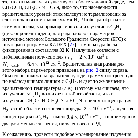
то, что эти молекулы существуют в более холодной среде, чем
CH
CCH, CH
CN и HC
N, либо то, что населенности
3
3
5
вращательных уровней этих молекул не термализованы за
счет столкновений с молекулами H
. Чтобы разобраться с
2
этим вопросом, мы промоделировали излучение c-C
H
3
2
(циклопропелинидена) для ряда наборов параметров
источника методом Большого Градиента Скорости (БГС) с
помощью программы RADEX [
27
]. Температура была
фиксирована и составляла 32 K. Наилучшее согласие с
3
5
=
2
×
10
наблюдениями получено для
см
и
n
H
2
–2
12
=
6.4
×
10
см
. Вращательная диаграмма для
N
c -
C
H
3
2
этого набора параметров приведена на
рис. 2
снизу справа.
Она очень похожа на вращательную диаграмму, построенную
по наблюдавшимся линиям c-C
H
, и дает то же значение
3
2
вращательной температуры (7 К). Поэтому мы считаем, что
излучение c‑C
H
возникает в той же области, что и
3
2
излучение CH
CCH, CH
CN и HC
N, причем концентрация
3
3
5
–3
5
2
×
10
H
в этой области составляет порядка
см
, а лучевая
2
–2
12
6.4
×
10
концентрация c-C
H
– около
см
, что примерно в
3
2
два раза меньше значения, полученного по ВД.
К сожалению, провести подобное моделирование излучения