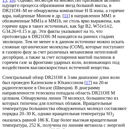
15
,
16
]. Однако, несмотря на множество признаков активно
идущего процесса образования звезд большой массы, в
DR21OH–M не обнаружены компактные Н II-зоны, а горячие
ядра, найденные Мином и др. [
11
] в направлении MM1 и
обозначенные MM1a и MM1b, не столь ярко выражены, как
горячие ядра в таких источниках, как Sgr B2, W51e1/e2,
G34.26+0.15 и др. Эти факты указывают на то, что
протозвезды в DR21OH–M находятся на ранних стадиях
эволюции. Тем не менее и в данном источнике можно искать
сложные органические молекулы (СОМ), которые поступают
в газовую фазу за счет различных механизмов нетепловой
десорбции, а также за счет испарения мантий пылинок в
горячем газе за фронтами ударных волн, возникающих под
воздействием высокоскоростных истечений вещества.
Спектральный обзор DR21OH в 3-мм диапазоне длин волн
был проведен Каленским и Юханссоном [
17
] на 20-м
радиотелескопе в Онсале (Швеция). В диаграмму
направленности телескопа попадала область DR21OH M
целиком. Обнаружены линии 78 молекул, большинство из
которых типичны для плотных облаков. Вращательные
температуры большинства обнаруженных молекул составляют
порядка 20–30 K, однако вращательная температура SO
2
оказалась равной 186 К. Еще более высокая вращательная
температура, 252 К, получена по линиям метанола с энергией