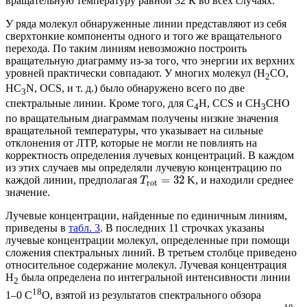
вращательную температуру равной 32 К во всех случаях.
У ряда молекул обнаруженные линии представляют из себя
сверхтонкие компоненты одного и того же вращательного
перехода. По таким линиям невозможно построить
вращательную диаграмму из-за того, что энергии их верхних
уровней практически совпадают. У многих молекул (H
CO,
2
HC
N, OCS, и т. д.) было обнаружено всего по две
3
спектральные линии. Кроме того, для C
H, CCS и CH
CHO
4
3
по вращательным диаграммам получены низкие значения
вращательной температуры, что указывает на сильные
отклонения от ЛТР, которые не могли не повлиять на
корректность определения лучевых концентраций. В каждом
из этих случаев мы определяли лучевую концентрацию по
=
32
каждой линии, предполагая
K, и находили среднее
T
rot
значение.
Лучевые концентрации, найденные по единичным линиям,
приведены в
табл. 3
. В последних 11 строчках указаны
лучевые концентрации молекул, определенные при помощи
сложения спектральных линий. В третьем столбце приведено
относительное содержание молекул. Лучевая концентрация
H
была определена по интегральной интенсивности линии
2
18
1–0 C
O, взятой из результатов спектрального обзора