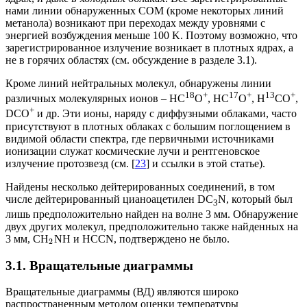
нами линии обнаруженных СОМ (кроме некоторых линий
метанола) возникают при переходах между уровнями с
энергией возбуждения меньше 100 K. Поэтому возможно, что
зарегистрированное излучение возникает в плотных ядрах, а
не в горячих областях (см. обсуждение в разделе 3.1).
Кроме линий нейтральных молекул, обнаружены линии
18
+
17
+
13
+
различных молекулярных ионов – HC
O
, HC
O
, H
CO
,
+
DCO
и др. Эти ионы, наряду с диффузными облаками, часто
присутствуют в плотных облаках с большим поглощением в
видимой области спектра, где первичными источниками
ионизации служат космические лучи и рентгеновское
излучение протозвезд (см. [
23
] и ссылки в этой статье).
Найдены несколько дейтерированных соединений, в том
числе дейтерированный цианоацетилен DC
N, который был
3
лишь предположительно найден на волне 3 мм. Обнаружение
двух других молекул, предположительно также найденных на
3 мм, CH
NH и HCCN, подтверждено не было.
2
3.1. Вращательные диаграммы
Вращательные диаграммы (ВД) являются широко
распространенным методом оценки температуры