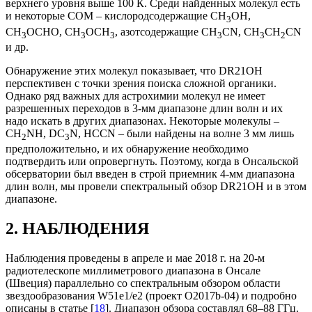
верхнего уровня выше 100 К. Среди найденных молекул есть
и некоторые СОМ – кислородсодержащие CH
OH,
3
CH
OCHO, CH
OCH
, азотсодержащие CH
CN, CH
CH
CN
3
3
3
3
3
2
и др.
Обнаружение этих молекул показывает, что DR21OH
перспективен с точки зрения поиска сложной органики.
Однако ряд важных для астрохимии молекул не имеет
разрешенных переходов в 3-мм диапазоне длин волн и их
надо искать в других диапазонах. Некоторые молекулы –
CH
NH, DC
N, HCCN – были найдены на волне 3 мм лишь
2
3
предположительно, и их обнаружение необходимо
подтвердить или опровергнуть. Поэтому, когда в Онсальской
обсерватории был введен в строй приемник 4-мм диапазона
длин волн, мы провели спектральный обзор DR21OH и в этом
диапазоне.
2. НАБЛЮДЕНИЯ
Наблюдения проведены в апреле и мае 2018 г. на 20-м
радиотелескопе миллиметрового диапазона в Онсале
(Швеция) параллельно со спектральным обзором области
звездообразования W51e1/e2 (проект O2017b-04) и подробно
описаны в статье [
18
]. Диапазон обзора составлял 68–88 ГГц.