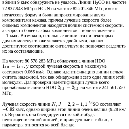
вблизи 9 км/с обнаружить не удалось. Линии H
CO на частоте
2
72 837.948 МГц и HC
N на частоте 85 201.346 МГц имеют
5
негауссову форму и были аппроксимированы двумя
компонентами каждая, причем лучевые скорости более
сильных компонентов находятся вблизи системной скорости,
а скорости более слабых компонентов – вблизи значения
−
1
км/с. Возможно, остальные линии этих и некоторых
других молекул также являются двойными, однако
достигнутое соотношение сигнал/шум не позволяет разделить
их на составляющие.
На частоте 80 578.283 МГц обнаружена линия HDO
1
−
1
, у которой лучевая скорость в максимуме
1
,
0
1
,
1
составляет 0.066 км/с. Однако идентификацию линии нельзя
считать надежной, так как обнаружена всего одна линия этой
молекулы. Для проверки идентификации лучше всего
2
−
2
пронаблюдать линию HDO
на частоте 241 561.550
1
,
1
1
,
2
МГц.
34
,
=
2
,
2
−
1
,
1
Лучевая скорость линии
SO составляет
N
J
−
0.92
км/с, однако ширина этой линии очень велика (9.28 км/
с). Вероятно, она блендируется с какой-нибудь
неотождествленной линией, и приведенные в таблицах
параметры относятся ко всей бленде.