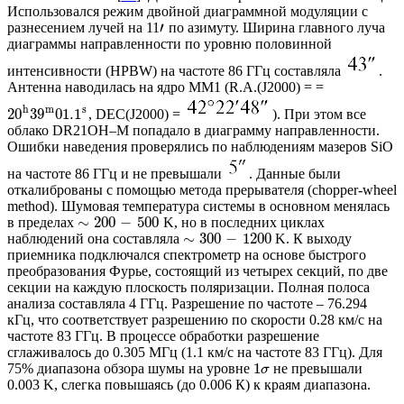
Использовался режим двойной диаграммной модуляции с
′
разнесением лучей на 11
по азимуту. Ширина главного луча
диаграммы направленности по уровню половинной
интенсивности (HPBW) на частоте 86 ГГц составляла
.
Антенна наводилась на ядро ММ1 (R.A.(J2000) = =
h
m
s
20
39
01.1
, DEC(J2000) =
). При этом все
облако DR21OH–M попадало в диаграмму направленности.
Ошибки наведения проверялись по наблюдениям мазеров SiO
на частоте 86 ГГц и не превышали
. Данные были
откалиброваны с помощью метода прерывателя (chopper-wheel
method). Шумовая температура системы в основном менялась
∼
200
−
500
в пределах
K, но в последних циклах
∼
300
−
1200
наблюдений она составляла
K. К выходу
приемника подключался спектрометр на основе быстрого
преобразования Фурье, состоящий из четырех секций, по две
секции на каждую плоскость поляризации. Полная полоса
анализа составляла 4 ГГц. Разрешение по частоте – 76.294
кГц, что соответствует разрешению по скорости 0.28 км/с на
частоте 83 ГГц. В процессе обработки разрешение
сглаживалось до 0.305 МГц (1.1 км/с на частоте 83 ГГц). Для
1
75% диапазона обзора шумы на уровне
не превышали
σ
0.003 K, слегка повышаясь (до 0.006 К) к краям диапазона.