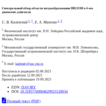
Спектральный обзор области звездообразования DR21OH в 4-мм
диапазоне длин волн
1
,
*
1
,
2
С. В. Каленский
,
Е. А. Михеева
1
Физический институт им. П.Н. Лебедева Российской академии наук,
Астрокосмический центр
Москва, Россия
2
Московский государственный университет им. М.В. Ломоносова,
Государственный астрономический институт им. П.К. Штернберга
Москва, Россия
*
E-mail:
kalensky@asc.rssi.ru
Поступила в редакцию 02.08.2023
После доработки 12.09.2023
Принята к публикации 19.09.2023
EDN:
DAVJRY
DOI:
10.31857/S0004629923120034
Полный текст (PDF)