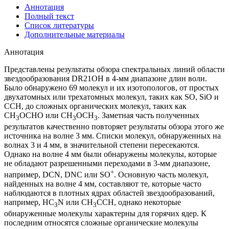
Аннотация
Полный текст
Список литературы
Дополнительные материалы
Аннотация
Представлены результаты обзора спектральных линий области
звездообразования DR21OH в 4-мм диапазоне длин волн.
Было обнаружено 69 молекул и их изотопологов, от простых
двухатомных или трехатомных молекул, таких как SO, SiO и
CCH, до сложных органических молекул, таких как
CH
OCHO или CH
OCH
. Заметная часть полученных
3
3
3
результатов качественно повторяет результаты обзора этого же
источника на волне 3 мм. Списки молекул, обнаруженных на
волнах 3 и 4 мм, в значительной степени пересекаются.
Однако на волне 4 мм были обнаружены молекулы, которые
не обладают разрешенными переходами в 3-мм диапазоне,
+
например, DCN, DNC или SO
. Основную часть молекул,
найденных на волне 4 мм, составляют те, которые часто
наблюдаются в плотных ядрах областей звездообразований,
например, HC
N или CH
CCH, однако некоторые
3
3
обнаруженные молекулы характерны для горячих ядер. К
последним относятся сложные органические молекулы