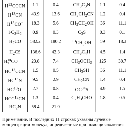
13
1.1
0.4
CH
C
N
1.1
0.4
H
CCCN
3
3
13
43.9
13.6
CH
CH
CN
1.2
0.4
H
CN
3
2
13
+
18.3
5.6
CH
CH
OH
36
11.1
H
CO
3
2
l-C
H
0.9
0.3
C
S
0.3
0.1
3
2
3
H
CO
582.2
180.2
13
59
18.3
CH
OH
2
3
H
CS
136.6
42.3
CH
C
H
4.5
1.4
2
3
4
13
23.8
7.4
CH
OCH
125
38.7
H
CO
3
3
2
13
1.5
0.5
CH
SH
36
11.1
HC
CCN
3
15
9.5
2.9
CH
CN
1.4
0.4
HC
N
2
18
+
2.7
0.8
34
4.9
1.5
HC
O
OC
S
13
1.3
0.4
C
H
CHO
1.8
0.5
HCC
CN
2
3
HC
N
58.4
21.9
2
Примечание. В последних 11 строках указаны лучевые
концентрации молекул, определенные при помощи сложения