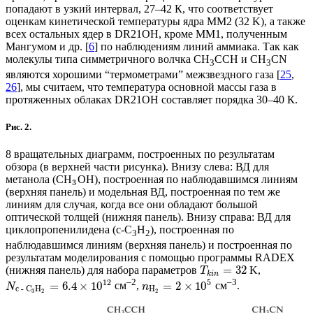
попадают в узкий интервал, 27–42 К, что соответствует
оценкам кинетической температуры ядра MM2 (32 K), а также
всех остальных ядер в DR21OH, кроме ММ1, полученным
Мангумом и др. [
6
] по наблюдениям линий аммиака. Так как
молекулы типа симметричного волчка CH
CCH и CH
CN
3
3
являются хорошими “термометрами” межзвездного газа [
25
,
26
], мы считаем, что температура основной массы газа в
протяженных облаках DR21OH составляет порядка 30–40 К.
Рис. 2.
8 вращательных диаграмм, построенных по результатам
обзора (в верхней части рисунка). Внизу слева: ВД для
метанола (СН
OH), построенная по наблюдавшимся линиям
3
(верхняя панель) и модельная ВД, построенная по тем же
линиям для случая, когда все они обладают большой
оптической толщей (нижняя панель). Внизу справа: ВД для
циклопропенилидена (c-C
H
), построенная по
3
2
наблюдавшимся линиям (верхняя панель) и построенная по
результатам моделирования с помощью программы RADEX
=
32
(нижняя панель) для набора параметров
K,
T
k
i
n
–2
–3
12
5
=
6.4
×
10
=
2
×
10
см
,
см
.
N
n
H
c -
C
H
2
3
2