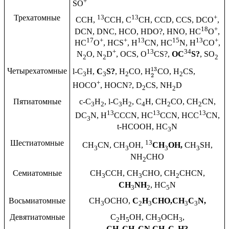
+
SO
Трехатомные
13
13
+
CCH,
CCH, C
CH, CCD, CCS, DCO
,
18
+
DCN, DNC, HCO, HDO?, HNO, HC
O
,
17
+
+
13
15
13
+
HC
O
, HCS
, H
CN, HC
N, H
CO
,
+
13
34
N
O, N
D
, OCS, O
CS?,
OC
S?
, SO
2
2
2
13
Четырехатомные
l-C
H,
C
S?
, H
CO, H
CO, H
CS,
3
3
2
2
2
+
HOCO
, HOCN?, D
CS, NH
D
2
2
Пятиатомные
c-C
H
, l-C
H
, C
H, CH
CO, CH
CN,
3
2
3
2
4
2
2
13
13
13
DC
N, H
CCCN, HC
CCN, HCC
CN,
3
t-HCOOH, HC
N
3
Шестиатомные
13
CH
CN, CH
OH,
CH
OH,
CH
SH,
3
3
3
3
NH
CHO
2
Семиатомные
CH
CCH, CH
CHO, CH
CHCN,
3
3
2
CH
NH
, HC
N
3
2
5
Восьмиатомные
CH
OCHO,
C
H
CHO,
CH
C
N,
3
2
3
3
3
Девятиатомные
C
H
OH, CH
OCH
,
2
5
3
3
CH
CH
CN,
CH
C
H?