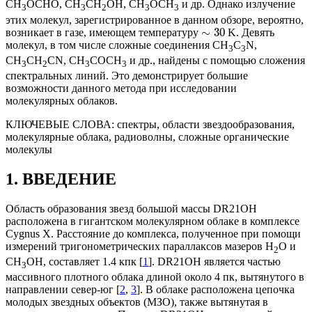
CH
OCHO, CH
CH
OH, CH
OCH
и др. Однако излучение
3
3
2
3
3
этих молекул, зарегистрированное в данном обзоре, вероятно,
∼
30
возникает в газе, имеющем температуру
K. Девять
молекул, в том числе сложные соединения CH
C
N,
3
3
CH
CH
CN, CH
COCH
и др., найдены с помощью сложения
3
2
3
3
спектральных линий. Это демонстрирует большие
возможности данного метода при исследовании
молекулярных облаков.
КЛЮЧЕВЫЕ СЛОВА:
спектры, области звездообразования,
молекулярные облака, радиоволны, сложные органические
молекулы
1. ВВЕДЕНИЕ
Область образования звезд большой массы DR21OH
расположена в гигантском молекулярном облаке в комплексе
Cygnus X. Расстояние до комплекса, полученное при помощи
измерений тригонометрических параллаксов мазеров H
O и
2
CH
OH, составляет 1.4 кпк [
1
]. DR21OH является частью
3
массивного плотного облака длиной около 4 пк, вытянутого в
направлении север-юг [
2
,
3
]. В облаке расположена цепочка
молодых звездных объектов (МЗО), также вытянутая в