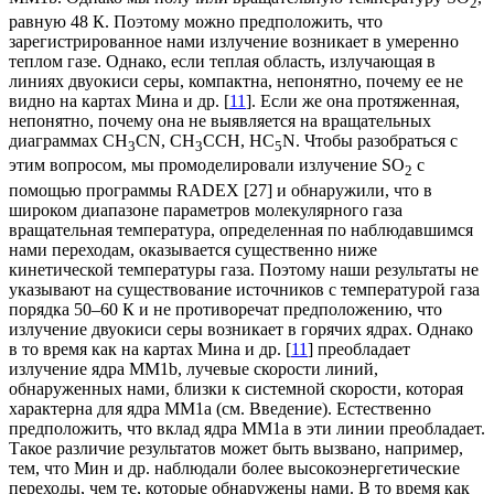
2
равную 48 К. Поэтому можно предположить, что
зарегистрированное нами излучение возникает в умеренно
теплом газе. Однако, если теплая область, излучающая в
линиях двуокиси серы, компактна, непонятно, почему ее не
видно на картах Мина и др. [
11
]. Если же она протяженная,
непонятно, почему она не выявляется на вращательных
диаграммах CH
CN, CH
CCH, HC
N. Чтобы разобраться с
3
3
5
этим вопросом, мы промоделировали излучение SO
с
2
помощью программы RADEX [27] и обнаружили, что в
широком диапазоне параметров молекулярного газа
вращательная температура, определенная по наблюдавшимся
нами переходам, оказывается существенно ниже
кинетической температуры газа. Поэтому наши результаты не
указывают на существование источников с температурой газа
порядка 50–60 К и не противоречат предположению, что
излучение двуокиси серы возникает в горячих ядрах. Однако
в то время как на картах Мина и др. [
11
] преобладает
излучение ядра MM1b, лучевые скорости линий,
обнаруженных нами, близки к системной скорости, которая
характерна для ядра MM1a (см. Введение). Естественно
предположить, что вклад ядра MM1a в эти линии преобладает.
Такое различие результатов может быть вызвано, например,
тем, что Мин и др. наблюдали более высокоэнергетические
переходы, чем те, которые обнаружены нами. В то время как