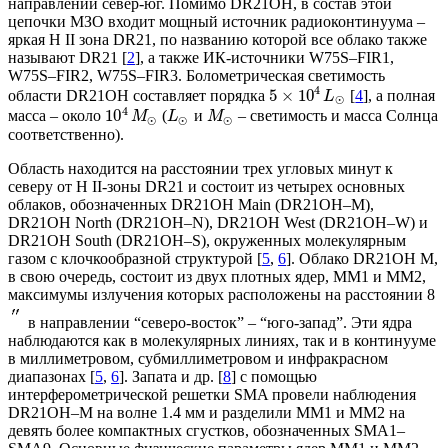
направлении север-юг. Помимо DR21OH, в состав этой
цепочки МЗО входит мощный источник радиоконтинуума –
яркая H II зона DR21, по названию которой все облако также
называют DR21 [
2
], а также ИК-источники W75S–FIR1,
W75S–FIR2, W75S–FIR3. Болометрическая светимость
4
5
×
10
области DR21OH составляет порядка
[
4
], а полная
L
⊙
4
10
масса – около
(
и
– светимость и масса Солнца
M
L
M
⊙
⊙
⊙
соответственно).
Область находится на расстоянии трех угловых минут к
северу от H II-зоны DR21 и состоит из четырех основных
облаков, обозначенных DR21OH Main (DR21OH–M),
DR21OH North (DR21OH–N), DR21OH West (DR21OH–W) и
DR21OH South (DR21OH–S), окруженных молекулярным
газом с клочкообразной структурой [
5
,
6
]. Облако DR21OH M,
в свою очередь, состоит из двух плотных ядер, ММ1 и ММ2,
максимумы излучения которых расположены на расстоянии 8
в направлении “северо-восток” – “юго-запад”. Эти ядра
наблюдаются как в молекулярных линиях, так и в континууме
в миллиметровом, субмиллиметровом и инфракрасном
диапазонах [
5
,
6
]. Запата и др. [
8
] с помощью
интерферометрической решетки SMA провели наблюдения
DR21OH–M на волне 1.4 мм и разделили ММ1 и ММ2 на
девять более компактных сгустков, обозначенных SMA1–