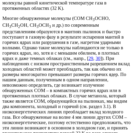
молекулы равной кинетической температуре газа в
протяженных областях (32 K).
Многие обнаруженные молекулы (СОМ CH
OCHO,
3
CH
CH
OH, CH
OCH
и др.) по современным
3
2
3
3
представлениям образуются в мантиях пылинок и быстро
поступают в газовую фазу в результате испарения мантий в
горячих ядрах или разрушения в газе, нагретом ударными
волнами. Однако такие молекулы наблюдаются не только в
горячих ядрах, но, хотя и с меньшим обилием, в плотных
ядрах и даже темных облаках (см., напр., [
29
,
30
]). При
наблюдениях с низким пространственным разрешением вклад
холодных областей может преобладать, так как обычно их
размеры многократно превышают размеры горячих ядер. По
нашим данным, полученным в одном направлении,
невозможно определить, где возникает излучение
обнаруженных СОМ – в компактных горячих ядрах или в
протяженных плотных облаках. В случае метанола, который
также является СОМ, образующейся на пылинках, мы видим
два компонента, холодный и горячий (см. раздел 3.1). В
низкоэнергетических линиях преобладает вклад холодного
газа. Все обнаруженные на волне 4 мм линии других СОМ –
низкоэнергетические, поэтому естественно предположить, что
эти линии возникают в основном в холодном газе, и принять