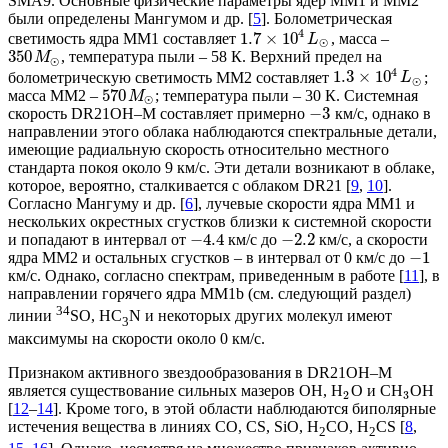
SMA9. Основные физические параметры ядер MM1 и MM2
были определены Мангумом и др. [
5
]. Болометрическая
4
1.7
×
10
светимость ядра MM1 составляет
, масса –
L
⊙
350
, температура пыли – 58 К. Верхний предел на
M
⊙
4
1.3
×
10
болометрическую светимость ММ2 составляет
;
L
⊙
570
масса MM2 –
; температура пыли – 30 К. Системная
M
⊙
−
3
скорость DR21OH–M составляет примерно
км/с, однако в
направлении этого облака наблюдаются спектральные детали,
имеющие радиальную скорость относительно местного
стандарта покоя около 9 км/с. Эти детали возникают в облаке,
которое, вероятно, сталкивается с облаком DR21 [
9
,
10
].
Согласно Мангуму и др. [
6
], лучевые скорости ядра ММ1 и
нескольких окрестных сгустков близки к системной скорости
−
4.4
−
2.2
и попадают в интервал от
км/с до
км/с, а скорости
−
1
ядра ММ2 и остальных сгустков – в интервал от 0 км/с до
км/с. Однако, согласно спектрам, приведенным в работе [
11
], в
направлении горячего ядра MM1b (см. следующий раздел)
34
линии
SO, HC
N и некоторых других молекул имеют
3
максимумы на скорости около 0 км/с.
Признаком активного звездообразования в DR21OH–M
является существование сильных мазеров OH, H
O и CH
OH
2
3
[
12
–
14
]. Кроме того, в этой области наблюдаются биполярные
истечения вещества в линиях СО, CS, SiO, H
CO, H
CS [
8
,
2
2