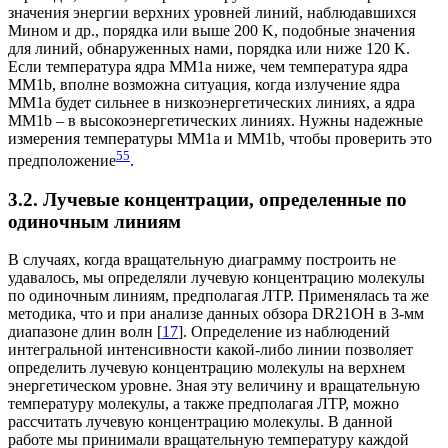
значения энергии верхних уровней линий, наблюдавшихся
Мином и др., порядка или выше 200 K, подобные значения
для линий, обнаруженных нами, порядка или ниже 120 K.
Если температура ядра MM1a ниже, чем температура ядра
MM1b, вполне возможна ситуация, когда излучение ядра
MM1a будет сильнее в низкоэнергетических линиях, а ядра
MM1b – в высокоэнергетических линиях. Нужны надежные
измерения температуры MM1a и MM1b, чтобы проверить это
5
5
предположение
.
3.2. Лучевые концентрации, определенные по
одиночным линиям
В случаях, когда вращательную диаграмму построить не
удавалось, мы определяли лучевую концентрацию молекулы
по одиночным линиям, предполагая ЛТР. Применялась та же
методика, что и при анализе данных обзора DR21OH в 3-мм
диапазоне длин волн [
17
]. Определение из наблюдений
интегральной интенсивности какой-либо линии позволяет
определить лучевую концентрацию молекулы на верхнем
энергетическом уровне. Зная эту величину и вращательную
температуру молекулы, а также предполагая ЛТР, можно
рассчитать лучевую концентрацию молекулы. В данной
работе мы принимали вращательную температуру каждой