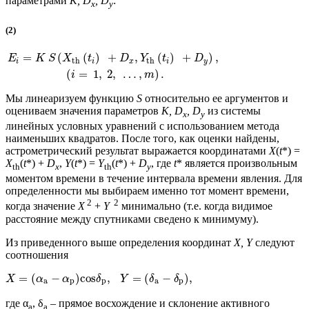
параметрами
K, D
, D
:
x
y
(2)
=
(
(
)
+
,
(
)
+
)
,
E
K
S
X
t
D
Y
t
D
th
th
i
i
x
i
y
(
=
1
,
2
,
…
,
)
.
i
m
Мы линеаризуем функцию
S
относительно ее аргументов и
оцениваем значения параметров
K, D
, D
из системы
x
y
линейных условных уравнений с использованием метода
наименьших квадратов. После того, как оценки найдены,
астрометрический результат выражается координатами
X
(
t
*) =
X
(
t
*) +
D
,
Y
(
t
*) =
Y
(
t
*) +
D
, где
t
* является произвольным
th
x
th
y
моментом времени в течение интервала времени явления. Для
определенности мы выбираем именно тот момент времени,
2
2
когда значение
X
+
Y
минимально (т.е. когда видимое
расстояние между спутниками сведено к минимуму).
Из приведенного выше определения координат
X, Y
следуют
соотношения
=
(
−
)
cos
,
=
(
−
)
,
X
α
α
δ
Y
δ
δ
a
p
p
a
p
где α
, δ
– прямое восхождение и склонение активного
a
a