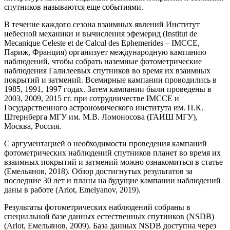
спутников называются еще событиями.
В течение каждого сезона взаимных явлений Институт
небесной механики и вычисления эфемерид (Institut de
Mecanique Celeste et de Calcul des Ephemerides – IMCCE,
Париж, Франция) организует международную кампанию
наблюдений, чтобы собрать наземные фотометрические
наблюдения Галилеевых спутников во время их взаимных
покрытий и затмений. Всемирные кампании проводились в
1985, 1991, 1997 годах. Затем кампании были проведены в
2003, 2009, 2015 гг. при сотрудничестве IMCCE и
Государственного астрономического института им. П.К.
Штернберга МГУ им. М.В. Ломоносова (ГАИШ МГУ),
Москва, Россия.
С аргументацией о необходимости проведения кампаний
фотометрических наблюдений спутников планет во время их
взаимных покрытий и затмений можно ознакомиться в статье
(Емельянов, 2018). Обзор достигнутых результатов за
последние 30 лет и планы на будущие кампании наблюдений
даны в работе (Arlot, Emelyanov, 2019).
Результаты фотометрических наблюдений собраны в
специальной базе данных естественных спутников (NSDB)
(Arlot, Емельянов, 2009). База данных NSDB доступна через