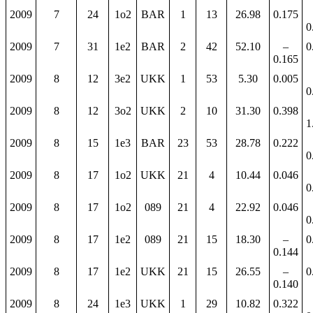
2009
7
24
1o2
BAR
1
13
26.98
0.175
0
2009
7
31
1e2
BAR
2
42
52.10
–
0
0.165
2009
8
12
3e2
UKK
1
53
5.30
0.005
0
2009
8
12
3o2
UKK
2
10
31.30
0.398
1
2009
8
15
1e3
BAR
23
53
28.78
0.222
0
2009
8
17
1o2
UKK
21
4
10.44
0.046
0
2009
8
17
1o2
089
21
4
22.92
0.046
0
2009
8
17
1e2
089
21
15
18.30
–
0
0.144
2009
8
17
1e2
UKK
21
15
26.55
–
0
0.140
2009
8
24
1e3
UKK
1
29
10.82
0.322