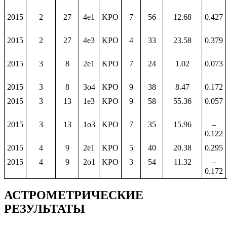
2015
2
27
4e1
KPO
7
56
12.68
0.427
2015
2
27
4e3
KPO
4
33
23.58
0.379
2015
3
8
2e1
KPO
7
24
1.02
0.073
2015
3
8
3o4
KPO
9
38
8.47
0.172
2015
3
13
1e3
KPO
9
58
55.36
0.057
2015
3
13
1o3
KPO
7
35
15.96
–
0.122
2015
4
9
2e1
KPO
5
40
20.38
0.295
2015
4
9
2o1
KPO
3
54
11.32
–
0.172
АСТРОМЕТРИЧЕСКИЕ
РЕЗУЛЬТАТЫ