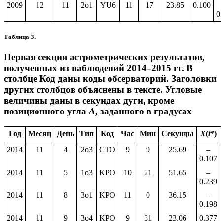
2009
12
11
2o1
YU6
11
17
23.85
0.100
0
Таблица 3.
Первая секция астрометрических результатов,
полученных из наблюдений 2014–2015 гг. В
столбце Код даны коды обсерваторий. Заголовки
других столбцов объяснены в тексте. Угловые
величины даны в секундах дуги, кроме
позиционного угла
A
, заданного в градусах
Год
Месяц
День
Тип
Код
Час
Мин
Секунды
X
(
t
*)
2014
11
4
2o3
CTO
9
9
25.69
–
0.107
2014
11
5
1o3
KPO
10
21
51.65
–
0.239
2014
11
8
3o1
KPO
11
0
36.15
–
0.198
2014
11
9
3o4
KPO
9
31
23.06
0.377