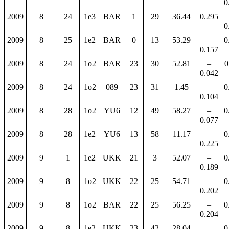
0
2009
8
24
1e3
BAR
1
29
36.44
0.295
0
2009
8
25
1e2
BAR
0
13
53.29
–
0
0.157
2009
8
24
1o2
BAR
23
30
52.81
–
0
0.042
2009
8
24
1o2
089
23
31
1.45
–
0
0.104
2009
8
28
1o2
YU6
12
49
58.27
–
0
0.077
2009
8
28
1e2
YU6
13
58
11.17
–
0
0.225
2009
9
1
1e2
UKK
21
3
52.07
–
0
0.189
2009
9
8
1o2
UKK
22
25
54.71
–
0
0.202
2009
9
8
1o2
BAR
22
25
56.25
–
0
0.204
2009
9
8
1e2
UKK
23
42
28.04
–
0