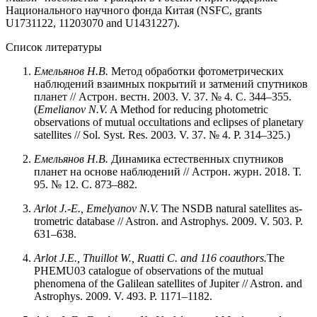
Национального научного фонда Китая (NSFC, grants
U1731122, 11203070 and U1431227).
Список литературы
Емельянов Н.В.
Метод обработки фотометрических
наблюдений взаимных покрытий и затмений спутников
планет // Астрон. вестн. 2003. V. 37. № 4. С. 344–355.
(
Emelianov N.V.
A Method for reducing photometric
observations of mutual occultations and eclipses of planetary
satellites // Sol. Syst. Res. 2003. V. 37. № 4. P. 314–325.)
Емельянов Н.В.
Динамика естественных спутников
планет на основе наблюдений // Астрон. журн. 2018. Т.
95. № 12. С. 873–882.
Arlot J.-E., Emelyanov N.V.
The NSDB natural satellites as-
trometric database // Astron. and Astrophys. 2009. V. 503. P.
631–638.
Arlot J.E., Thuillot W., Ruatti C. and 116 coauthors.
The
PHEMU03 catalogue of observations of the mutual
phenomena of the Galilean satellites of Jupiter // Astron. and
Astrophys. 2009. V. 493. P. 1171–1182.