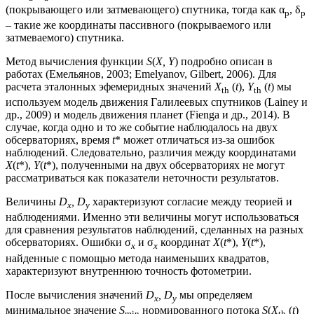
(покрывающего или затмевающего) спутника, тогда как α
, δ
p
p
– такие же координаты пассивного (покрываемого или
затмеваемого) спутника.
Метод вычисления функции
S
(
X, Y
) подробно описан в
работах (Емельянов, 2003; Emelyanov, Gilbert, 2006). Для
расчета эталонных эфемеридных значений
X
(
t
),
Y
(
t
) мы
th
th
используем модель движения Галилеевых спутников (Lainey и
др., 2009) и модель движения планет (Fienga и др., 2014). В
случае, когда одно и то же событие наблюдалось на двух
обсерваториях, время
t
* может отличаться из-за ошибок
наблюдений. Следовательно, различия между координатами
X
(
t
*),
Y
(
t
*), полученными на двух обсерваториях не могут
рассматриваться как показатели неточности результатов.
Величины
D
, D
характеризуют согласие между теорией и
x
y
наблюдениями. Именно эти величины могут использоваться
для сравнения результатов наблюдений, сделанных на разных
обсерваториях. Ошибки σ
и σ
координат
X
(
t
*),
Y
(
t
*),
x
x
найденные с помощью метода наименьших квадратов,
характеризуют внутреннюю точность фотометрии.
После вычисления значений
D
, D
мы определяем
x
y
минимальное значение
S
нормированного потока
S
(
X
(
t
)
min
th