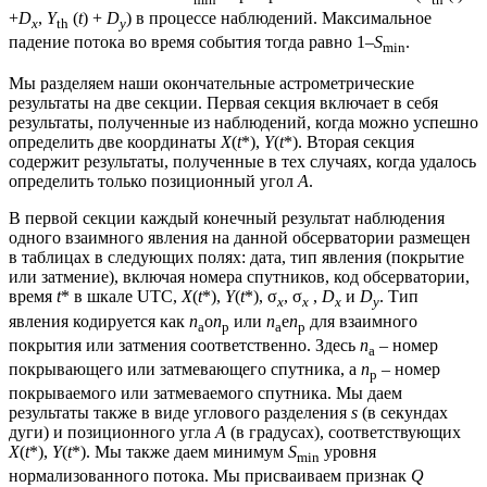
+
D
,
Y
(
t
) +
D
) в процессе наблюдений. Максимальное
x
th
y
падение потока во время события тогда равно 1–
S
.
min
Мы разделяем наши окончательные астрометрические
результаты на две секции. Первая секция включает в себя
результаты, полученные из наблюдений, когда можно успешно
определить две координаты
X
(
t
*),
Y
(
t
*). Вторая секция
содержит результаты, полученные в тех случаях, когда удалось
определить только позиционный угол
A
.
В первой секции каждый конечный результат наблюдения
одного взаимного явления на данной обсерватории размещен
в таблицах в следующих полях: дата, тип явления (покрытие
или затмение), включая номера спутников, код обсерватории,
время
t
* в шкале UTC,
X
(
t
*),
Y
(
t
*), σ
, σ
,
D
и
D
. Тип
x
x
x
y
явления кодируется как
n
o
n
или
n
e
n
для взаимного
a
p
a
p
покрытия или затмения соответственно. Здесь
n
– номер
a
покрывающего или затмевающего спутника, а
n
– номер
p
покрываемого или затмеваемого спутника. Мы даем
результаты также в виде углового разделения
s
(в секундах
дуги) и позиционного угла
A
(в градусах), соответствующих
X
(
t
*),
Y
(
t
*). Мы также даем минимум
S
уровня
min
нормализованного потока. Мы присваиваем признак
Q