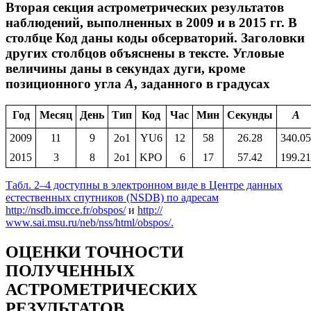
Вторая секция астрометрических результатов
наблюдений, выполненных в 2009 и в 2015 гг. В
столбце Код даны коды обсерваторий. Заголовки
других столбцов объяснены в тексте. Угловые
величины даны в секундах дуги, кроме
позиционного угла
A
, заданного в градусах
Год
Месяц
День
Тип
Код
Час
Мин
Секунды
A
2009
11
9
2o1
YU6
12
58
26.28
340.05
2015
3
8
2o1
KPO
6
17
57.42
199.21
Табл. 2–4
доступны в электронном виде в Центре данных
естественных спутников (NSDB) по адресам
http://nsdb.imcce.fr/obspos/
и
http://
www.sai.msu.ru/neb/nss/html/obspos/.
ОЦЕНКИ ТОЧНОСТИ
ПОЛУЧЕННЫХ
АСТРОМЕТРИЧЕСКИХ
РЕЗУЛЬТАТОВ