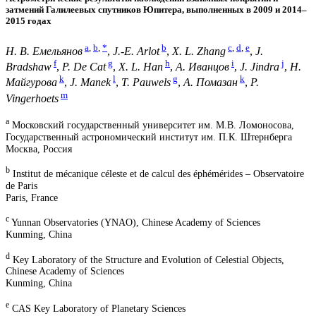
затмений Галилеевых спутников Юпитера, выполненных в 2009 и 2014–
2015 годах
a
,
b
,
*
b
c
,
d
,
e
Н. В. Емельянов
,
J.-E. Arlot
,
X. L. Zhang
,
J.
f
g
h
i
j
Bradshaw
,
P. De Cat
,
X. L. Han
,
А. Иванцов
,
J. Jindra
,
Н.
k
l
g
k
Майгурова
,
J. Manek
,
T. Pauwels
,
А. Помазан
,
P.
m
Vingerhoets
a
Московский государственный университет им. М.В. Ломоносова,
Государственный астрономический институт им. П.К. Штернберга
Москва, Россия
b
Institut de mécanique céleste et de calcul des éphémérides – Observatoire
de Paris
Paris, France
c
Yunnan Observatories (YNAO), Chinese Academy of Sciences
Kunming, China
d
Key Laboratory of the Structure and Evolution of Celestial Objects,
Chinese Academy of Sciences
Kunming, China
e
CAS Key Laboratory of Planetary Sciences