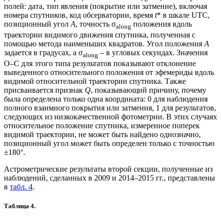
полей: дата, тип явления (покрытие или затмение), включая
номера спутников, код обсерватории, время
t
* в шкале UTC,
позиционный угол
A
, точность σ
положения вдоль
along
траектории видимого движения спутника, полученная с
помощью метода наименьших квадратов. Угол положения
А
задается в градусах, а σ
– в угловых секундах. Значения
along
O–С для этого типа результатов показывают отклонение
выведенного относительного положения от эфемериды вдоль
видимой относительной траектории спутника. Также
присваивается признак
Q
, показывающий причину, почему
была определена только одна координата: 0 для наблюдения
полного взаимного покрытия или затмения, 1 для результатов,
следующих из низкокачественной фотометрии. В этих случаях
относительное положение спутника, измеренное поперек
видимой траектории, не может быть найдено однозначно,
позиционный угол может быть определен только с точностью
±180°.
Астрометрические результаты второй секции, полученные из
наблюдений, сделанных в 2009 и 2014–2015 гг., представлены
в
табл. 4
.
Таблица 4.