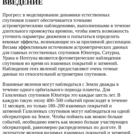
ВВЕДЕНИЕ
Прогресс в моделировании динамики естественных
спутников планет обеспечивается точными
астрометрическими наблюдениями, выполненными в течение
длительного промежутка времени, чтобы иметь возможность
уточнить параметры движения и попытаться определить
вековые эффекты, возникающие из-за приливной диссипации.
Весьма эффективным источником астрометрических данных
для главных естественных спутников Юпитера, Сатурна,
Урана и Нептуна являются фотометрические наблюдения
спутников во время их взаимных покрытий и затмений.
Наблюдения этих явлений предоставляют очень точные
данные по относительной астрометрии спутников.
Взаимные явления могут наблюдаться с Земли дважды в
течение одного орбитального периода планеты. Для
Галилеевых спутников Юпитера это каждые шесть лет. В
каждую такую эпоху 400–500 событий происходят в течение
11 месяцев, но только 180–200 взаимных покрытий и
затмений Галилеевых спутников могут наблюдаться на одной
обсерватории на Земле. Чтобы поймать как можно больше
событий, необходимо иметь как можно больше участвующих
обсерваторий, равномерно распределенных по долготе. В
литературе явления видимых взаимных покрытий и затмений