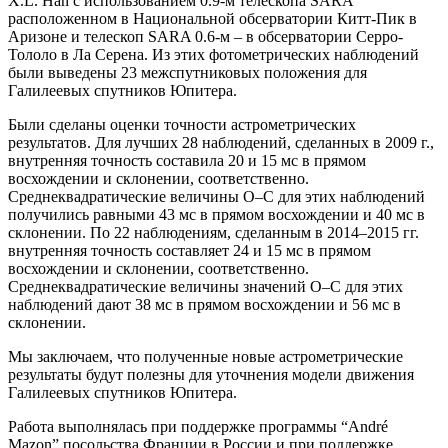
X.L. Han с использованием 0.9-м телескопа SARA
расположенном в Национальной обсерватории Китт-Пик в
Аризоне и телескоп SARA 0.6-м – в обсерватории Серро-
Тололо в Ла Серена. Из этих фотометрических наблюдений
были выведены 23 межспутниковых положения для
Галилеевых спутников Юпитера.
Были сделаны оценки точности астрометрических
результатов. Для лучших 28 наблюдений, сделанных в 2009 г.,
внутренняя точность составила 20 и 15 мс в прямом
восхождении и склонении, соответственно.
Среднеквадратические величины O–C для этих наблюдений
получились равными 43 мс в прямом восхождении и 40 мс в
склонении. По 22 наблюдениям, сделанным в 2014–2015 гг.
внутренняя точность составляет 24 и 15 мс в прямом
восхождении и склонении, соответственно.
Среднеквадратические величины значений О–С для этих
наблюдений дают 38 мс в прямом восхождении и 56 мс в
склонении.
Мы заключаем, что полученные новые астрометрические
результаты будут полезны для уточнения модели движения
Галилеевых спутников Юпитера.
Работа выполнялась при поддержке программы “André
Mazon” посольства Франции в России и при поддержке