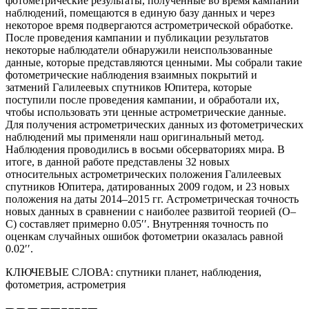
фотометрические результаты, полученные во время кампании
наблюдений, помещаются в единую базу данных и через
некоторое время подвергаются астрометрической обработке.
После проведения кампании и публикации результатов
некоторые наблюдатели обнаружили неиспользованные
данные, которые представляются ценными. Мы собрали такие
фотометрические наблюдения взаимных покрытий и
затмений Галилеевых спутников Юпитера, которые
поступили после проведения кампании, и обработали их,
чтобы использовать эти ценные астрометрические данные.
Для получения астрометрических данных из фотометрических
наблюдений мы применяли наш оригинальный метод.
Наблюдения проводились в восьми обсерваториях мира. В
итоге, в данной работе представлены 32 новых
относительных астрометрических положения Галилеевых
спутников Юпитера, датированных 2009 годом, и 23 новых
положения на даты 2014–2015 гг. Астрометрическая точность
новых данных в сравнении с наиболее развитой теорией (О–
С) составляет примерно 0.05′′. Внутренняя точность по
оценкам случайных ошибок фотометрии оказалась равной
0.02′′.
КЛЮЧЕВЫЕ СЛОВА:
спутники планет, наблюдения,
фотометрия, астрометрия