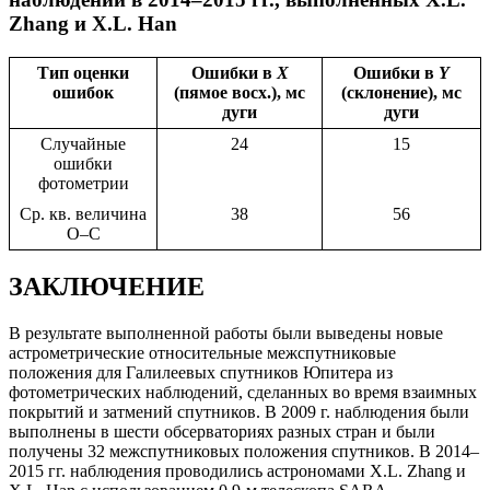
Zhang и X.L. Han
Тип оценки
Ошибки в
X
Ошибки в
Y
ошибок
(пямое восх.), мс
(склонение), мс
дуги
дуги
Случайные
24
15
ошибки
фотометрии
Ср. кв. величина
38
56
O–C
ЗАКЛЮЧЕНИЕ
В результате выполненной работы были выведены новые
астрометрические относительные межспутниковые
положения для Галилеевых спутников Юпитера из
фотометрических наблюдений, сделанных во время взаимных
покрытий и затмений спутников. В 2009 г. наблюдения были
выполнены в шести обсерваториях разных стран и были
получены 32 межспутниковых положения спутников. В 2014–
2015 гг. наблюдения проводились астрономами X.L. Zhang и