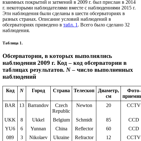
взаимных покрытий и затмений в 2009 г. был прислан в 2014
г. некоторыми наблюдателями вместе с наблюдениями 2015 г.
Эти наблюдения были сделаны в шести обсерваториях в
разных странах. Описание условий наблюдений в
обсерваториях приведено в
табл. 1
. Всего было сделано 32
наблюдения.
Таблица 1.
Обсерватории, в которых выполнялись
наблюдения 2009 г. Код – код обсерватории в
таблицах результатов.
N
– число выполненных
наблюдений
Код
N
Город
Страна
Телескоп
Диаметр,
Фото-
см
приемн
BAR
13
Barrandov
Czech
Newton
20
CCTV
Republic
UKK
8
Ukkel
Belgium
Schmidt
85
CCD
YU6
6
Yunnan
China
Reflector
60
CCD
089
3
Nikolaev
Ukraine
Refractor
12
CCTV