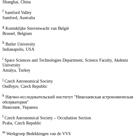
Shanghai, China
f
Samford Valley
Samford, Australia
g
Koninklijke Sterrenwacht van België
Brussel, Belgium
h
Butler University
Indianapolis, USA
i
Space Sciences and Technologies Department, Science Faculty, Akdeniz
University
Antalya, Turkey
j
Czech Astronomical Society
Ondřejov, Czech Republic
k
Научно-исследовательский институт “Николаевская астрономическая
обсерватория”
Николаев, Украина
l
Czech Astronomical Society – Occultation Section
Praha, Czech Republic
m
Werkgroep Bedekkingen van de VVS