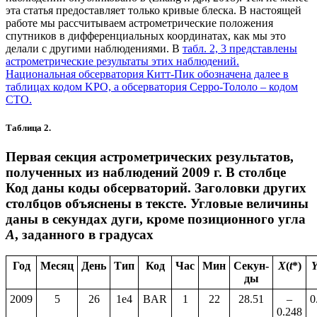
эта статья предоставляет только кривые блеска. В настоящей
работе мы рассчитываем астрометрические положения
спутников в дифференциальных координатах, как мы это
делали с другими наблюдениями. В
табл. 2, 3
представлены
астрометрические результаты этих наблюдений.
Национальная обсерватория Китт-Пик обозначена далее в
таблицах кодом KPO, а обсерватория Серро-Тололо – кодом
CTO.
Таблица 2.
Первая секция астрометрических результатов,
полученных из наблюдений 2009 г. В столбце
Код даны коды обсерваторий. Заголовки других
столбцов объяснены в тексте. Угловые величины
даны в секундах дуги, кроме позиционного угла
A
, заданного в градусах
Год
Месяц
День
Тип
Код
Час
Мин
Секун-
X
(
t
*)
ды
2009
5
26
1e4
BAR
1
22
28.51
–
0
0.248