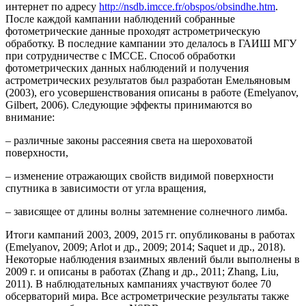
интернет по адресу
http://nsdb.imcce.fr/obspos/obsindhe.htm
.
После каждой кампании наблюдений собранные
фотометрические данные проходят астрометрическую
обработку. В последние кампании это делалось в ГАИШ МГУ
при сотрудничестве с IMCCE. Способ обработки
фотометрических данных наблюдений и получения
астрометрических результатов был разработан Емельяновым
(2003), его усовершенствования описаны в работе (Emelyanov,
Gilbert, 2006). Следующие эффекты принимаются во
внимание:
– различные законы рассеяния света на шероховатой
поверхности,
– изменение отражающих свойств видимой поверхности
спутника в зависимости от угла вращения,
– зависящее от длины волны затемнение солнечного лимба.
Итоги кампаний 2003, 2009, 2015 гг. опубликованы в работах
(Emelyanov, 2009; Arlot и др., 2009; 2014; Saquet и др., 2018).
Некоторые наблюдения взаимных явлений были выполнены в
2009 г. и описаны в работах (Zhang и др., 2011; Zhang, Liu,
2011). В наблюдательных кампаниях участвуют более 70
обсерваторий мира. Все астрометрические результаты также