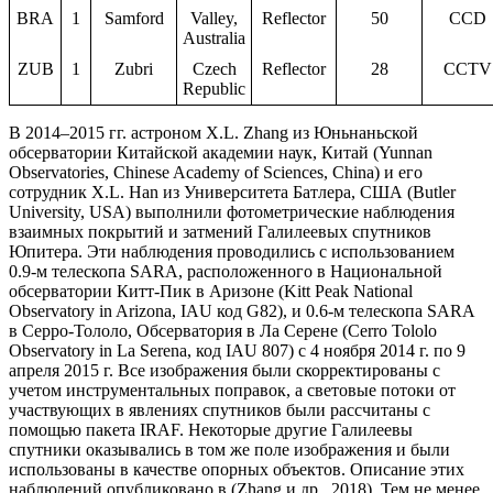
BRA
1
Samford
Valley,
Reflector
50
CCD
Australia
ZUB
1
Zubri
Czech
Reflector
28
CCTV
Republic
В 2014–2015 гг. астроном X.L. Zhang из Юньнаньской
обсерватории Китайской академии наук, Китай (Yunnan
Observatories, Chinese Academy of Sciences, China) и его
сотрудник X.L. Han из Университета Батлера, США (Butler
University, USA) выполнили фотометрические наблюдения
взаимных покрытий и затмений Галилеевых спутников
Юпитера. Эти наблюдения проводились с использованием
0.9-м телескопа SARA, расположенного в Национальной
обсерватории Китт-Пик в Аризоне (Kitt Peak National
Observatory in Arizona, IAU код G82), и 0.6-м телескопа SARA
в Серро-Тололо, Обсерватория в Ла Серене (Cerro Tololo
Observatory in La Serena, код IAU 807) с 4 ноября 2014 г. по 9
апреля 2015 г. Все изображения были скорректированы с
учетом инструментальных поправок, а световые потоки от
участвующих в явлениях спутников были рассчитаны с
помощью пакета IRAF. Некоторые другие Галилеевы
спутники оказывались в том же поле изображения и были
использованы в качестве опорных объектов. Описание этих
наблюдений опубликовано в (Zhang и др., 2018). Тем не менее