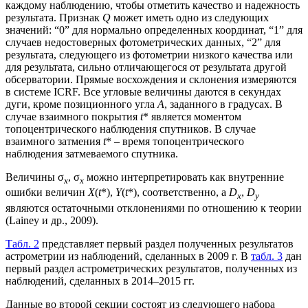
каждому наблюдению, чтобы отметить качество и надежность
результата. Признак
Q
может иметь одно из следующих
значений: “0” для нормально определенных координат, “1” для
случаев недостоверных фотометрических данных, “2” для
результата, следующего из фотометрии низкого качества или
для результата, сильно отличающегося от результата другой
обсерватории. Прямые восхождения и склонения измеряются
в системе ICRF. Все угловые величины даются в секундах
дуги, кроме позиционного угла
A
, заданного в градусах. В
случае взаимного покрытия
t
* является моментом
топоцентрического наблюдения спутников. В случае
взаимного затмения
t
* – время топоцентрического
наблюдения затмеваемого спутника.
Величины σ
, σ
можно интерпретировать как внутренние
x
x
ошибки величин
X
(
t
*),
Y
(
t
*), соответственно, а
D
,
D
x
y
являются остаточными отклонениями по отношению к теории
(Lainey и др., 2009).
Табл. 2
представляет первый раздел полученных результатов
астрометрии из наблюдений, сделанных в 2009 г. В
табл. 3
дан
первый раздел астрометрических результатов, полученных из
наблюдений, сделанных в 2014–2015 гг.
Данные во второй секции состоят из следующего набора