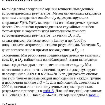
Были сделаны следующие оценки точности выведенных
астрометрических результатов. Метод наименьших квадратов
дает нам стандартные ошибки σ
, σ
результирующих
x
x
координат
X
(
t
*),
Y
(
t
*), выведенных из наблюдаемых кривых
блеска. Эти ошибки происходят из-за случайных ошибок
фотометрии и характеризуют внутреннюю точность
астрометрических результатов. Значения
D
и
D
x
y
характеризуют согласие теории Lainey и др. (2009) с
полученными астрометрическими результатами. Значения
D
x
дают согласование в прямом восхождении, а
D
– в
y
склонении. Мы рассчитали среднеквадратическую величину
всех
D
и
D
, найденных из наблюдений. Были вычислены
x
y
также среднеквадратические величины всех σ
, σ
. Мы
x
y
вычислили значения этих оценок отдельно для двух групп
наблюдений: в 2009 г. и в 2014–2015 гг. Для расчета оценок
мы учли только первые секции наблюдений в каждой группе
и исключили данные с
Q
= 1. Для наблюдений, сделанных в
2009 г., оценки точности полученных астрометрических
результатов приведены в
табл. 5
. Для наблюдений, сделанных
X.L. Zhang и X.L. Han в 2014–2015 гг. оценки даны в
табл. 6
.
Таблица 5.