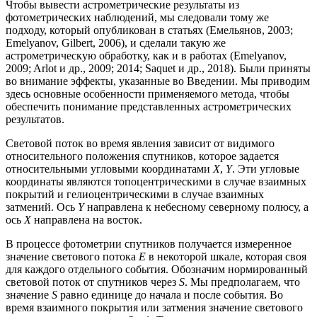
Чтобы вывести астрометрические результаты из
фотометрических наблюдений, мы следовали тому же
подходу, который опубликован в статьях (Емельянов, 2003;
Emelyanov, Gilbert, 2006), и сделали такую же
астрометрическую обработку, как и в работах (Emelyanov,
2009; Arlot и др., 2009; 2014; Saquet и др., 2018). Были приняты
во внимание эффекты, указанные во Введении. Мы приводим
здесь основные особенности применяемого метода, чтобы
обеспечить понимание представленных астрометрических
результатов.
Световой поток во время явления зависит от видимого
относительного положения спутников, которое задается
относительными угловыми координатами
X
,
Y
. Эти угловые
координаты являются топоцентрическими в случае взаимных
покрытий и гелиоцентрическими в случае взаимных
затмений. Ось
Y
направлена к небесному северному полюсу, а
ось
X
направлена на восток.
В процессе фотометрии спутников получается измеренное
значение светового потока
E
в некоторой шкале, которая своя
для каждого отдельного события. Обозначим нормированный
световой поток от спутников через
S
. Мы предполагаем, что
значение
S
равно единице до начала и после события. Во
время взаимного покрытия или затмения значение светового