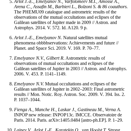
Arlot
J.-E.,
Emelyanov
N.,
Varfolomeev
M.I.,
Amosse
A.,
Arena
C.,
Assafin
M.,
Barbieri
L.,
Bolzoni
S.
&
86 coauthors.
The PHEMU09 catalogue and astrometric results of the
observations of the mutual occultations and eclipses of the
Galilean satellites of Jupiter made in 2009 // Astron. and
Astrophys. 2014. V. 572. Id. A120. 9 p.
Arlot J.-E., Emelyanov N.
Natural satellites mutual
phenomena obbbbservations: Achievements and future //
Planet. and Space Sci. 2019. V. 169. P. 70–77.
Emelyanov N.V., Gilbert R.
Astrometric results of
observations of mutual occultations and eclipses of the
Galilean satellites of Jupiter in 2003 // Astron. and Astrophys.
2006. V. 453. P. 1141–1149.
Emelyanov N.V.
Mutual occultations and eclipses of the
Galilean satellites of Jupiter in 2002–2003: Final astrometric
results // Mon. Notic. Roy. Astron. Soc. 2009. V. 394. Iss. 2.
P. 1037–1044.
Fienga
A.,
Manche
H.,
Laskar
J.,
Gastineau
M.,
Verna
A.
INPOP new release: INPOP13c. IMCCE. Observatoire de
Paris. 2014. Paris. arXiv:1405.0484 [astro-ph.EP]. P. 1–29.
Lainey V., Arlot J.-E., Karatekin O., van Hoolst T.
Strong