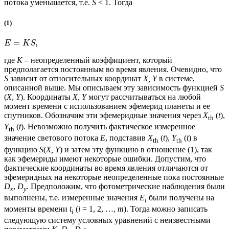
потока уменьшается, т.е.
S
< 1. Тогда
(1)
=
,
E
K
S
где
K
– неопределенный коэффициент, который
предполагается постоянным во время явления. Очевидно, что
S
зависит от относительных координат
X, Y
в системе,
описанной выше. Мы описываем эту зависимость функцией
S
(
X
,
Y
). Координаты
X, Y
могут рассчитываться на любой
момент времени с использованием эфемерид планеты и ее
спутников. Обозначим эти эфемеридные значения через
X
(
t
),
th
Y
(
t
). Невозможно получить фактическое измеренное
th
значение светового потока
E
, подставив
X
(
t
),
Y
(
t
) в
th
th
функцию
S
(
X, Y
) и затем эту функцию в отношение (1), так
как эфемериды имеют некоторые ошибки. Допустим, что
фактические координаты во время явления отличаются от
эфемеридных на некоторые неопределенные пока постоянные
D
,
D
. Предположим, что фотометрические наблюдения были
x
y
выполнены, т.е. измеренные значения
E
были получены на
i
моменты времени
t
(
i
= 1, 2, …,
m
). Тогда можно записать
i
следующую систему условных уравнений с неизвестными