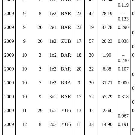
0.119
2009
9
8
1e2
BAR
23
42
28.19
–
0
0.133
2009
9
20
2e1
BAR
23
19
37.78
0.290
0
2009
9
26
1e2
ZUB
17
57
20.23
0.038
0
2009
10
3
1o2
BAR
18
30
1.90
–
0
0.230
2009
10
3
1e2
BAR
20
22
6.88
0.107
0
2009
10
7
1e2
BRA
9
30
31.71
0.900
0
2009
10
9
3o2
BAR
17
52
55.79
0.318
0
2009
11
29
1o2
YU6
13
0
2.64
–
0
0.067
2009
12
8
2o3
YU6
11
33
14.90
0.191
0