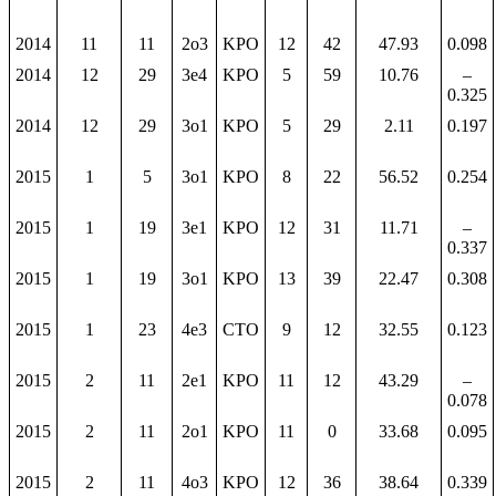
2014
11
11
2o3
KPO
12
42
47.93
0.098
2014
12
29
3e4
KPO
5
59
10.76
–
0.325
2014
12
29
3o1
KPO
5
29
2.11
0.197
2015
1
5
3o1
KPO
8
22
56.52
0.254
2015
1
19
3e1
KPO
12
31
11.71
–
0.337
2015
1
19
3o1
KPO
13
39
22.47
0.308
2015
1
23
4e3
CTO
9
12
32.55
0.123
2015
2
11
2e1
KPO
11
12
43.29
–
0.078
2015
2
11
2o1
KPO
11
0
33.68
0.095
2015
2
11
4o3
KPO
12
36
38.64
0.339