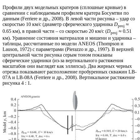
Профили двух модельных кратеров (сплошные кривые) в
сравнении с наблюдаемым профилем кратера Босумтви по
данным (Ferriere и др., 2008). В левой части рисунка – удар со
скоростью 10 км/с (диаметр сферического ударника
D
≈
proj
0.65 км), в правой части – со скоростью 20 км/с (
D
≈ 0.51
proj
км). Уравнение состояния материалов и мишени и ударника –
таблицы, рассчитанные по модели ANEOS (Thompson и
Lauson, 1972) с параметрами (Pierazzo и др., 1997). В верхней
центральной части рисунка серым тоном показаны
сферические ударники (из-за вертикального растяжения
масштабов они выглядят как эллипсы). Два жирных черных
отрезка показывают расположение пробуренных скважин LB-
07A и LB-08A (Ferriere и др., 2008). Вертикальное растяжение
рисунка 4 : 1.