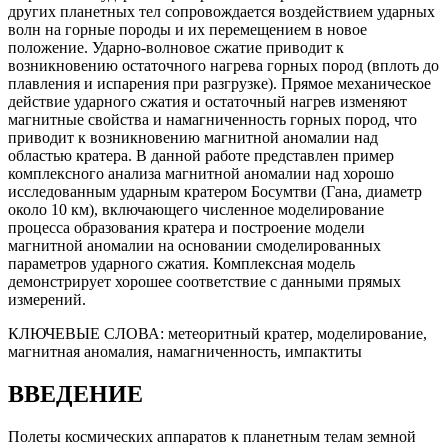
других планетных тел сопровождается воздействием ударных
волн на горные породы и их перемещением в новое
положение. Ударно-волновое сжатие приводит к
возникновению остаточного нагрева горных пород (вплоть до
плавления и испарения при разгрузке). Прямое механическое
действие ударного сжатия и остаточный нагрев изменяют
магнитные свойства и намагниченность горных пород, что
приводит к возникновению магнитной аномалии над
областью кратера. В данной работе представлен пример
комплексного анализа магнитной аномалии над хорошо
исследованным ударным кратером Босумтви (Гана, диаметр
около 10 км), включающего численное моделирование
процесса образования кратера и построение модели
магнитной аномалии на основании смоделированных
параметров ударного сжатия. Комплексная модель
демонстрирует хорошее соответствие с данными прямых
измерений.
КЛЮЧЕВЫЕ СЛОВА:
метеоритный кратер, моделирование,
магнитная аномалия, намагниченность, импактиты
ВВЕДЕНИЕ
Полеты космических аппаратов к планетным телам земной