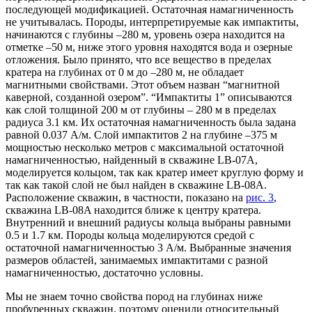
последующей модификацией. Остаточная намагниченность
не учитывалась. Породы, интерпретируемые как импактиты,
начинаются с глубины –280 м, уровень озера находится на
отметке –50 м, ниже этого уровня находятся вода и озерные
отложения. Было принято, что все вещество в пределах
кратера на глубинах от 0 м до –280 м, не обладает
магнитными свойствами. Этот объем назван “магнитной
каверной, созданной озером”. “Импактиты 1” описываются
как слой толщиной 200 м от глубины – 280 м в пределах
радиуса 3.1 км. Их остаточная намагниченность была задана
равной 0.037 А/м. Слой импактитов 2 на глубине –375 м
мощностью несколько метров с максимальной остаточной
намагниченностью, найденный в скважине LB-07A,
моделируется кольцом, так как кратер имеет круглую форму и
так как такой слой не был найден в скважине LB-08A.
Расположение скважин, в частности, показано на
рис. 3
,
скважина LB-08A находится ближе к центру кратера.
Внутренний и внешний радиусы кольца выбраны равными
0.5 и 1.7 км. Породы кольца моделируются средой с
остаточной намагниченностью 3 А/м. Выбранные значения
размеров областей, занимаемых импактитами с разной
намагниченностью, достаточно условны.
Мы не знаем точно свойства пород на глубинах ниже
пробуренных скважин, поэтому оценили относительный