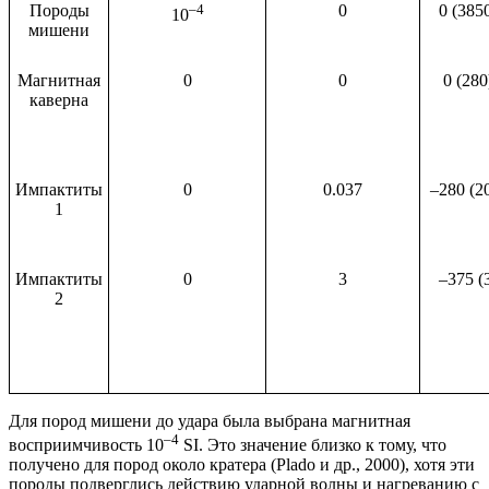
Породы
–4
0
0 (385
10
мишени
Магнитная
0
0
0 (280
каверна
Импактиты
0
0.037
–280 (2
1
Импактиты
0
3
–375 (
2
Для пород мишени до удара была выбрана магнитная
–4
восприимчивость 10
SI. Это значение близко к тому, что
получено для пород около кратера (Plado и др., 2000), хотя эти
породы подверглись действию ударной волны и нагреванию с