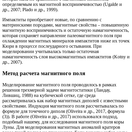
определяемым их магнитной восприимчивостью (Ugalde и
др., 2007; Plado и др., 1999).
Импактиты приобретают новые, по сравнению с
материнскими породами, магнитные свойства – повышенную
магнитную восприимчивость и остаточную намагниченность,
которая сохраняет направление палеомагнитного поля при
охлаждении магнитных минералов импактитов ниже их точек
Кюри в процессе послеударного остывания. При
моделировании учитывалась только остаточная
намагниченность слоя высокомагнитных импактитов (Kotny и
др., 2007).
Метод расчета магнитного поля
Моделирование магнитного поля проводилось в рамках
решения трехмерной задачи магнитостатики (Ландау,
Лившиц, 1988) на кубической сетке, где среда
рассматривалась как набор магнитных диполей с известными
свойствами. Индукция магнитного поля рассчитывалась по
формуле для точечного диполя (Oliveira и др., 2017, формула
(3)). В работе (Oliveira и др., 2017) использовался подход,
подобный нашему, для исследования магнитного поля коры
Луны. Для моделирования магнитных аномалий кратеров