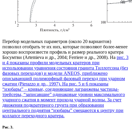
Перебор модельных параметров (около 20 вариантов)
позволил отобрать те их них, которые позволяют более-менее
хорошо воспроизвести профиль и размер реального кратера
Босумтви (Artemieva и др., 2004; Ferriere и др., 2008). На
рис. 3
и 4
показаны профили модельных кратеров при
использовании уравнения состояния гранита Тиллотсона (без
фазовых переходов) и модели ANEOS, приближено
описывающий полиморфный фазовый переход при ударном
сжатии (Pierazzo и др., 1997). На
рис. 5 и 6
показаны
“изобары” – кривые, соединяющие лагранжевы частицы-
трейсеры, “записавшие” одинаковые уровни максимального
ударного сжатия в момент прохода ударной волны. За счет
движения подкратерного грунта при образовании
центрального поднятия “изобары” смещаются к центру при
коллапсе переходного кратера.
Рис. 3.