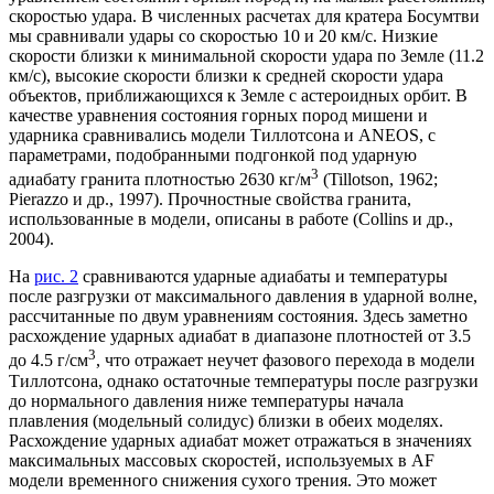
скоростью удара. В численных расчетах для кратера Босумтви
мы сравнивали удары со скоростью 10 и 20 км/с. Низкие
скорости близки к минимальной скорости удара по Земле (11.2
км/с), высокие скорости близки к средней скорости удара
объектов, приближающихся к Земле с астероидных орбит. В
качестве уравнения состояния горных пород мишени и
ударника сравнивались модели Тиллотсона и ANEOS, с
параметрами, подобранными подгонкой под ударную
3
адиабату гранита плотностью 2630 кг/м
(Tillotson, 1962;
Pierazzo и др., 1997). Прочностные свойства гранита,
использованные в модели, описаны в работе (Collins и др.,
2004).
На
рис. 2
сравниваются ударные адиабаты и температуры
после разгрузки от максимального давления в ударной волне,
рассчитанные по двум уравнениям состояния. Здесь заметно
расхождение ударных адиабат в диапазоне плотностей от 3.5
3
до 4.5 г/см
, что отражает неучет фазового перехода в модели
Тиллотсона, однако остаточные температуры после разгрузки
до нормального давления ниже температуры начала
плавления (модельный солидус) близки в обеих моделях.
Расхождение ударных адиабат может отражаться в значениях
максимальных массовых скоростей, используемых в AF
модели временного снижения сухого трения. Это может