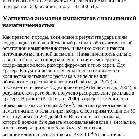
магнитного поля составляет –12.0, склонение магнитного
поля равно –6.0, величина поля – 32 500 нТ).
Магнитная аномалия импактитов с повышенной
намагниченностью
Как правило, породы, возникшие в результате удара и/или
содержащие застывший ударный расплав, обладают высокой
остаточной намагниченностью, и именно они считаются
источником магнитной аномалии. Намагниченность сильно
зависит от состава пород мишени, наличия минералов,
содержащих железо, размера ферромагнитных зерен. Для
кратера Босумтви были получены оценки ожидаемого
количества застывшего расплава в виде линз или
обогащенного расплавом зювита (Plado и др., 2000) и
проведено численное моделирование (Artemieva и др., 2004), в
результате которого было получено распределение расплава в
кратере. В работе (Plado и др., 2000) в предположении, что
3
объем расплава составлял 2.2 км
, была построена модель
намагниченного тела в виде набора слоев призм толщиной 50
м на глубинах от 200 до 600 м. Верхний слой расплава,
который должен был давать максимальный вклад в аномалию,
имел размеры примерно 5 на 3 км. Магнитная
–4
восприимчивость его составляла 33 × 10
SI, остаточная