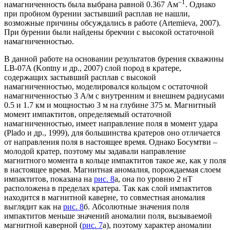
–1
намагниченность была выбрана равной 0.367 Ам
. Однако
при пробном бурении застывший расплав не нашли,
возможные причины обсуждались в работе (Artemieva, 2007).
При бурении были найдены брекчии с высокой остаточной
намагниченностью.
В данной работе на основании результатов бурения скважины
LB-07A (Kontny и др., 2007) слой пород в кратере,
содержащих застывший расплав с высокой
намагниченностью, моделировался кольцом с остаточной
намагниченностью 3 А/м с внутренним и внешнем радиусами
0.5 и 1.7 км и мощностью 3 м на глубине 375 м. Магнитный
момент импактитов, определяемый остаточной
намагниченностью, имеет направление поля в момент удара
(Plado и др., 1999), для большинства кратеров оно отличается
от направления поля в настоящее время. Однако Босумтви –
молодой кратер, поэтому мы задавали направление
магнитного момента в кольце импактитов такое же, как у поля
в настоящее время. Магнитная аномалия, порождаемая слоем
импактитов, показана на
рис. 8
а, она по уровню 2 нТ
расположена в пределах кратера. Так как слой импактитов
находится в магнитной каверне, то совместная аномалия
выглядит как на
рис. 8
б. Абсолютные значения поля
импактитов меньше значений аномалии поля, вызываемой
магнитной каверной (
рис. 7
а), поэтому характер аномалии