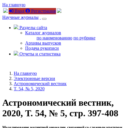
На главную
Вход
Регистрация
Научные журналы
Разделы сайта
Каталог журналов
по наименованию
по рубрике
Архивы выпусков
Подача рукописи
Отчеты и статистика
На главную
Электронные версии
Астрономический вестник
T. 54, № 5, 2020
Астрономический вестник,
2020, T. 54, № 5, стр. 397-408
Моделирование магнитной аномалии, связанной со сложным кратером,