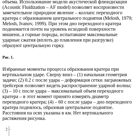
объема. Использование модели акустической флюидизации
(Acoustic Fluidization – AF model) позволяет воспроизвести
замечательное природное явление – коллапс переходного
кратера с образованием центрального поднятия (Melosh, 1979;
Melosh, Ivanov, 1999). При этом дно переходного кратера
поднимается почти на уровень исходной поверхности
мишени, а горные породы, испытавшие максимальные
ударные сжатия (вплоть до плавления при разгрузке)
образуют центральную горку.
Рис. 1.
Избранные моменты процесса образования кратера при
вертикальном ударе. Сверху вниз – (1) начальная геометрия
задачи; (2) 0.2 с после удара – деформация сетки лагранжевых
трейсеров позволяет видеть распространение ударной волны;
(3) – 10 с после удара – максимальный объем переходного
кратера – в этот момент принято измерять диаметр
переходного кратера; (4) – 60 с после удара – дно переходного
кратера поднялось, образовав центральное поднятие.
Расстояния на осях указаны в км. Нет вертикального
растяжения рисунка.