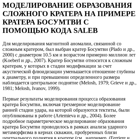
МОДЕЛИРОВАНИЕ ОБРАЗОВАНИЯ
СЛОЖНОГО КРАТЕРА НА ПРИМЕРЕ
КРАТЕРА БОСУМТВИ С
ПОМОЩЬЮ КОДА SALEB
Для моделирования магнитной аномалии, связанной со
сложным кратером, был выбран кратер Босумтви (Plado и др.,
2000) с диаметром 10.5 км и возрастом примерно миллион лет
(Koeberl и др., 2007). Кратер Босумтви относится к сложным
кратерам, у которых в стадии модификации за счет
акустической флюидизации уменьшается отношение глубины
к диаметру, и при превышении определенного размера
наблюдается центральное поднятие (Melosh, 1979; Grieve и др.,
1981; Melosh, Ivanov, 1999).
Первые результаты моделирования процесса образования
кратера Босумтви, включая трехмерное моделирование
ранней стадии удара, на которой образуются тектиты, были
опубликованы в работе (Artemieva и др., 2004). Более
подробное параметрическое моделирование образования
кратера Босумтви проводилось в рамках анализа ударного
метаморфизма в кернах скважин, пробуренных близи
центрального поднятия в кратере (см., например, (Ferriere и