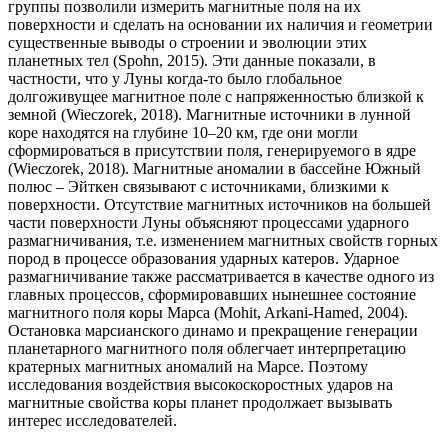
группы позволили измерить магнитные поля на их
поверхности и сделать на основании их наличия и геометрии
существенные выводы о строении и эволюции этих
планетных тел (Spohn, 2015). Эти данные показали, в
частности, что у Луны когда-то было глобальное
долгоживущее магнитное поле с напряженностью близкой к
земной (Wieczorek, 2018). Магнитные источники в лунной
коре находятся на глубине 10–20 км, где они могли
сформироваться в присутствии поля, генерируемого в ядре
(Wieczorek, 2018). Магнитные аномалии в бассейне Южный
полюс – Эйткен связывают с источниками, близкими к
поверхности. Отсутствие магнитных источников на большей
части поверхности Луны объясняют процессами ударного
размагничивания, т.е. изменением магнитных свойств горных
пород в процессе образования ударных катеров. Ударное
размагничивание также рассматривается в качестве одного из
главных процессов, сформировавших нынешнее состояние
магнитного поля коры Марса (Mohit, Arkani-Hamed, 2004).
Остановка марсианского динамо и прекращение генерации
планетарного магнитного поля облегчает интерпретацию
кратерных магнитных аномалий на Марсе. Поэтому
исследования воздействия высокоскоростных ударов на
магнитные свойства коры планет продолжает вызывать
интерес исследователей.