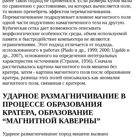
ранее такой подход не применялся. Если размеры кубов малы
по сравнению с расстояниями, на которых вычисляется поле,
то можно пренебречь эффектом перемагничивания.
Перемагничивание подразумевает влияние магнитного поля
одной части индуктивно намагниченного тела на другую.
Кубическая сетка дает возможность описывать
морфологические особенности среды, объем используемой
памяти и быстродействие компьютера не являются
ограничениями. Этот подход отличается от подхода,
использованного в работах (Plado и др., 1999; 2000; Ugalde и
др., 2007), основанного на определении интегральных
характеристик источников (Страхов, 1956). Сначала
рассчитывалась картина магнитного поля мишени без
кратера, затем - картина магнитного поля после образования
кратера, разница этих полей описывалась как аномалия
магнитного поля, связанная с кратером.
УДАРНОЕ РАЗМАГНИЧИВАНИЕ В
ПРОЦЕССЕ ОБРАЗОВАНИЯ
КРАТЕРА, ОБРАЗОВАНИЕ
“МАГНИТНОЙ КАВЕРНЫ”
Ударное размагничивание пород мишени вызвано