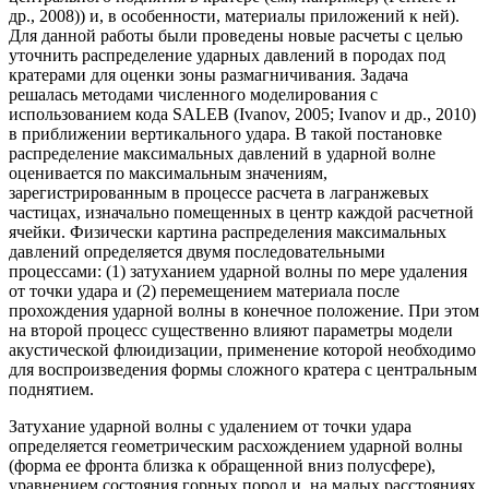
др., 2008)) и, в особенности, материалы приложений к ней).
Для данной работы были проведены новые расчеты с целью
уточнить распределение ударных давлений в породах под
кратерами для оценки зоны размагничивания. Задача
решалась методами численного моделирования с
использованием кода SALEB (Ivanov, 2005; Ivanov и др., 2010)
в приближении вертикального удара. В такой постановке
распределение максимальных давлений в ударной волне
оценивается по максимальным значениям,
зарегистрированным в процессе расчета в лагранжевых
частицах, изначально помещенных в центр каждой расчетной
ячейки. Физически картина распределения максимальных
давлений определяется двумя последовательными
процессами: (1) затуханием ударной волны по мере удаления
от точки удара и (2) перемещением материала после
прохождения ударной волны в конечное положение. При этом
на второй процесс существенно влияют параметры модели
акустической флюидизации, применение которой необходимо
для воспроизведения формы сложного кратера с центральным
поднятием.
Затухание ударной волны с удалением от точки удара
определяется геометрическим расхождением ударной волны
(форма ее фронта близка к обращенной вниз полусфере),
уравнением состояния горных пород и, на малых расстояниях,