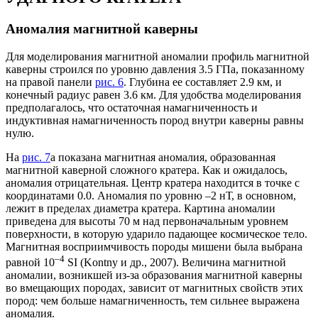
Аномалия магнитной каверны
Для моделирования магнитной аномалии профиль магнитной
каверны строился по уровню давления 3.5 ГПа, показанному
на правой панели
рис. 6
. Глубина ее составляет 2.9 км, и
конечный радиус равен 3.6 км. Для удобства моделирования
предполагалось, что остаточная намагниченность и
индуктивная намагниченность пород внутри каверны равны
нулю.
На
рис. 7
а показана магнитная аномалия, образованная
магнитной каверной сложного кратера. Как и ожидалось,
аномалия отрицательная. Центр кратера находится в точке с
координатами 0.0. Аномалия по уровню –2 нТ, в основном,
лежит в пределах диаметра кратера. Картина аномалии
приведена для высоты 70 м над первоначальным уровнем
поверхности, в которую ударило падающее космическое тело.
Магнитная восприимчивость породы мишени была выбрана
–4
равной 10
SI (Kontny и др., 2007). Величина магнитной
аномалии, возникшей из-за образования магнитной каверны
во вмещающих породах, зависит от магнитных свойств этих
пород: чем больше намагниченность, тем сильнее выражена
аномалия.