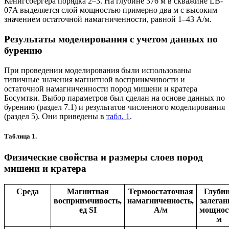
Кенигсбергера порядка 2–3. На глубине 376 м в скважине LB-
07A выделяется слой мощностью примерно два м с высоким
значением остаточной намагниченности, равной 1–43 А/м.
Результаты моделирования с учетом данных по
бурению
При проведении моделирования были использованы
типичные значения магнитной восприимчивости и
остаточной намагниченности пород мишени и кратера
Босумтви. Выбор параметров был сделан на основе данных по
бурению (раздел 7.1) и результатов численного моделирования
(раздел 5). Они приведены в
табл. 1
.
Таблица 1.
Физические свойства и размеры слоев пород
мишени и кратера
Среда
Магнитная
Термоостаточная
Глуби
восприимчивость,
намагниченность,
залеган
ед SI
А/м
мощнос
м