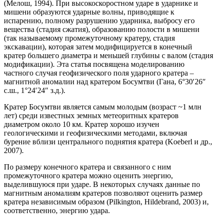
(Мелош, 1994). При высокоскоростном ударе в ударнике и
мишени образуются ударные волны, приводящие к
испарению, полному разрушению ударника, выбросу его
вещества (стадия сжатия), образованию полости в мишени
(так называемому промежуточному кратеру, стадия
экскавации), которая затем модифицируется в конечный
кратер большего диаметра и меньшей глубины с валом (стадия
модификации). Эта статья посвящена моделированию
частного случая геофизического поля ударного кратера –
магнитной аномалии над кратером Босумтви (Гана, 6°30′26″
с.ш., 1°24′24″ з.д.).
Кратер Босумтви является самым молодым (возраст ~1 млн
лет) среди известных земных метеоритных кратеров
диаметром около 10 км. Кратер хорошо изучен
геологическими и геофизическими методами, включая
бурение вблизи центрального поднятия кратера (Koeberl и др.,
2007).
По размеру конечного кратера и связанного с ним
промежуточного кратера можно оценить энергию,
выделившуюся при ударе. В некоторых случаях данные по
магнитным аномалиям кратеров позволяют оценить размер
кратера независимым образом (Pilkington, Hildebrand, 2003) и,
соответственно, энергию удара.