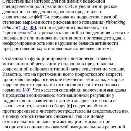
Существенный интерес для понимания возможной
специфической роли различных РС в увеличении рисков
девинатного поведения подростков представляют
сравнительные фМРТ-исследования подростков с разной
степенью выраженности рискованного поведения (
risk-taking
behavior
) [
47
,
48
]. Эти иследования показывают, что
“критическим” для риска отклонений в поведении является не
повышение или понижение активности прилежащего ядра, а
несформированность или нарушение баланса активности
префронтальной коры и подкорковых звеньев системы.
Особенности функционирования лимбического звена
мотивационной регуляции у подростков представлены в
современной нейрокогнитивной науке существенно меньше.
Известно, что на протяжении всего подросткового возраста
происходят морфологические изменения амигдалы, которые
коррелируют с периодами интенсивного синтеза половых
гормонов [
49
]. Что касается специфики вовлечения амигдалы
в процессы эмоционально-мотивационной регуляции у
подростков по сравнению с детьми младшего возраста и
взрослыми, то, согласно обзору [
6
] сведения об этом
противоречивы: в литературе представлены свидетельства как
в пользу относительного снижения, так и в пользу
относительного повышения активации амигдалы при
восприятии социально-значимой эмоционально-окрашенной