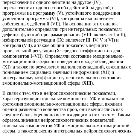
переключения с одного действия на другое (IV),
переключения с одного способа действий на другой, с
программы на программу (V), устойчивого поддержания
усвоенной программы (VI), контроля за выполнением
собственных действий (VII). На основании этих оценок
дополнительно определяли три интегральных показателя:
дефицит функций программирования (VIII: включает I и II),
избирательной регуляции (IX: включает III, IV, V и VI) и
контроля (VII), а также общий показатель дефицита
произвольной регуляции (X: среднее коэффициентов для
компонентов I–VII). Определяли состояние эмоционально-
мотивационной сферы по поведению в ходе обследования
(XI), а также по результатам выполнения заданий, связанных с
пониманием социально-значимой информации (XII) и
интегральному коэффициенту неоптимального состояния
эмоционально-мотивационной сферы (XIII).
В связи с тем, что в нейропсихологические показатели,
характеризующие отдельные компоненты УФ и показатели
состояния эмоционально-мотивационные сферы, входили
оценки различного количества проб, они вычислялись как
средние баллы оценок по всем входящим в них тестам. Таким
образом, значения нейропсихологических показателей
отдельных компонентов УФ и эмоционально-мотивационной
сферы, а также значения интегральных нейропсихологических