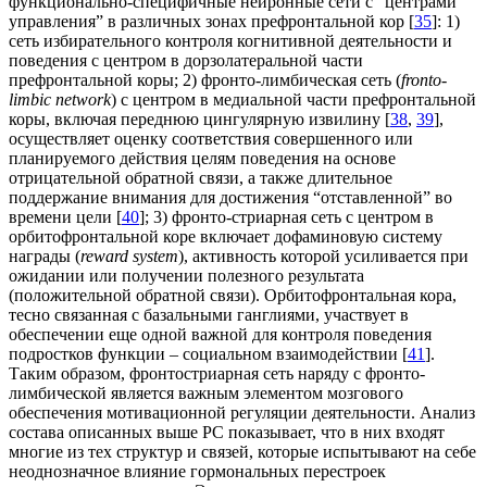
функционально-специфичные нейронные сети с “центрами
управления” в различных зонах префронтальной кор [
35
]: 1)
сеть избирательного контроля когнитивной деятельности и
поведения с центром в дорзолатеральной части
префронтальной коры; 2) фронто-лимбическая сеть (
fronto-
limbic network
) с центром в медиальной части префронтальной
коры, включая переднюю цингулярную извилину [
38
,
39
],
осуществляет оценку соответствия совершенного или
планируемого действия целям поведения на основе
отрицательной обратной связи, а также длительное
поддержание внимания для достижения “отставленной” во
времени цели [
40
]; 3) фронто-стриарная сеть с центром в
орбитофронтальной коре включает дофаминовую систему
награды (
reward system
), активность которой усиливается при
ожидании или получении полезного результата
(положительной обратной связи). Орбитофронтальная кора,
тесно связанная с базальными ганглиями, участвует в
обеспечении еще одной важной для контроля поведения
подростков функции – социальном взаимодействии [
41
].
Таким образом, фронтостриарная сеть наряду с фронто-
лимбической является важным элементом мозгового
обеспечения мотивационной регуляции деятельности. Анализ
состава описанных выше РС показывает, что в них входят
многие из тех структур и связей, которые испытывают на себе
неоднозначное влияние гормональных перестроек