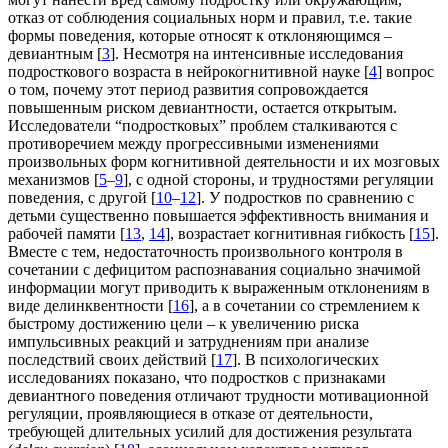
отказ от соблюдения социальных норм и правил, т.е. такие
формы поведения, которые относят к отклоняющимся –
девиантным [
3
]. Несмотря на интенсивные исследования
подросткового возраста в нейрокогнитивной науке [
4
] вопрос
о том, почему этот период развития сопровождается
повышенным риском девиантности, остается открытым.
Исследователи “подростковых” проблем сталкиваются с
противоречием между прогрессивными изменениями
произвольных форм когнитивной деятельности и их мозговых
механизмов [
5
–
9
], с одной стороны, и трудностями регуляции
поведения, с другой [
10
–
12
]. У подростков по сравнению с
детьми существенно повышается эффективность внимания и
рабочей памяти [
13
,
14
], возрастает когнитивная гибкость [
15
].
Вместе с тем, недостаточность произвольного контроля в
сочетании с дефицитом распознавания социально значимой
информации могут приводить к выраженным отклонениям в
виде делинквентности [
16
], а в сочетании со стремлением к
быстрому достижению цели – к увеличению риска
импульсивных реакций и затруднениям при анализе
последствий своих действий [
17
]. В психологических
исследованиях показано, что подростков с признаками
девиантного поведения отличают трудности мотивационной
регуляции, проявляющиеся в отказе от деятельности,
требующей длительных усилий для достижения результата