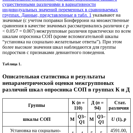
существенными различиями в вариативности
индивидуальных значений переменных в сравниваемых
группах. Данные, представленные в
табл. 1
указывают на
значимые (с учетом поправки Бонферрони на множественные
сравнения в качестве значимых рассматривались различия с
p
< 0.05/7 = 0.007) межгрупповые различия практически по всем
шкалам опросника СОП (кроме вспомогательной шкалы
“установка на социально желательные ответы”). При этом
более высокие значения шкал наблюдаются для группы
подростков с признаками девиантного поведения.
Таблица 1.
Описательная статистика и результаты
непараметрической оценки межгрупповых
различий шкал опросника СОП в группах К и Д
К (
n
=
Д (
n
=
Стат.
Группы
110)
94)
различия
Q
3
–
Q
3
–
шкалы СОП
М
М
U
(1),
p
Q
1
Q
1
Установка на социально-
4591.00,