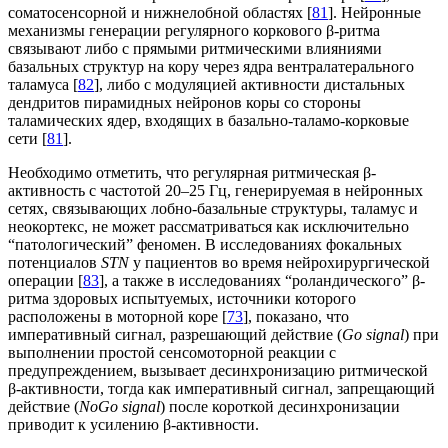
соматосенсорной и нижнелобной областях [
81
]. Нейронные
механизмы генерации регулярного коркового β-ритма
связывают либо с прямыми ритмическими влияниями
базальных структур на кору через ядра вентралатерального
таламуса [
82
], либо с модуляцией активности дистальных
дендритов пирамидных нейронов коры со стороны
таламических ядер, входящих в базально-таламо-корковые
сети [
81
].
Необходимо отметить, что регулярная ритмическая β-
активность с частотой 20–25 Гц, генерируемая в нейронных
сетях, связывающих лобно-базальные структуры, таламус и
неокортекс, не может рассматриваться как исключительно
“патологический” феномен. В исследованиях фокальных
потенциалов
STN
у пациентов во время нейрохирургической
операции [
83
], а также в исследованиях “роландического” β-
ритма здоровых испытуемых, источники которого
расположены в моторной коре [
73
], показано, что
императивный сигнал, разрешающий действие (
Go signal
) при
выполнении простой сенсомоторной реакции с
предупреждением, вызывает десинхронизацию ритмической
β-активности, тогда как императивный сигнал, запрещающий
действие (
NoGo signal
) после короткой десинхронизации
приводит к усилению β-активности.