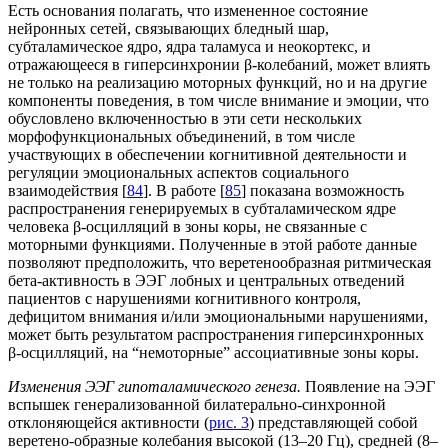
Есть основания полагать, что измененное состояние
нейронных сетей, связывающих бледный шар,
субталамическое ядро, ядра таламуса и неокортекс, и
отражающееся в гиперсинхронии β-колебаний, может влиять
не только на реализацию моторных функций, но и на другие
компоненты поведения, в том числе внимание и эмоции, что
обусловлено включенностью в эти сети нескольких
морфофункциональных объединений, в том числе
участвующих в обеспечении когнитивной деятельности и
регуляции эмоциональных аспектов социального
взаимодействия [
84
]. В работе [
85
] показана возможность
распространения генерируемых в субталамическом ядре
человека β-осцилляций в зоны коры, не связанные с
моторными функциями. Полученные в этой работе данные
позволяют предположить, что веретенообразная ритмическая
бета-активность в ЭЭГ лобных и центральных отведений
пациентов с нарушениями когнитивного контроля,
дефицитом внимания и/или эмоциональными нарушениями,
может быть результатом распространения гиперсинхронных
β-осцилляций, на “немоторные” ассоциативные зоны коры.
Изменения ЭЭГ гипоталамического генеза.
Появление на ЭЭГ
вспышек генерализованной билатерально-синхронной
отклоняющейся активности (
рис. 3
) представляющей собой
веретено-образные колебания высокой (13–20 Гц), средней (8–