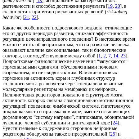
(
delay aversion
) [
18
], асоциальном характере мотивов
деятельности и способах достижения результата [
19
,
20
], в
склонности к принятию рискованных решений (
risk-taking
behavior
) [
21
,
22
].
Какие же особенности подросткового возраста, отличающие
его от других периодов развития, снижают эффективность
регуляции целенаправленного поведения? В настоящее время
можно считать общепризнанным, что на развитие человека
оказывают влияние как социальные, так и биологические
факторы, взаимодействующие между собой [
1
,
2
,
7
,
14
,
23
].
Подростковые физиологические изменения “запускаются”
гормональными сдвигами, обусловленными половым
созреванием, но не сводятся к ним. Влияние половых
гормонов на активность коры и глубинных структур
головного мозга реализуется через специализированные
молекулярные рецепторы на мембранах их нейронов.
Наличие таких рецепторов показано в структурах мозга,
активность которых связана с эмоционально-мотивационной
регуляцией поведения: лимбической системе, гипоталамусе,
покрышке моста и прилежащем ядре, вместе составляющих
дофаминовую “систему награды”, гиппокампе, обонятельной
луковице, черной субстанции и цингулярной коре [
24
].
Чувствительные к содержанию стероидов нейронные
рецепторы обнаружены также в префронтальной [
25
] и