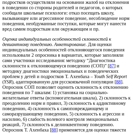
подростков осуществляли на основании жалоб на отклонения
в поведении со стороны родителей и педагогов, о которых
сообщали школьные психологи: отказ посещать школу,
вызывающее или агрессивное поведение, несоблюдение норм
поведения, необдуманные поступки, которые могут нанести
вред самим подросткам или окружающим и пр.
Оценка индивидуальных особенностей склонностей к
девиантному поведению. Анкетирование.
Для оценки
индивидуальных особенностей отклоняющегося поведения
использовали 2 опросника в вариантах, которые заполняли
сами участники исследования: методику “Диагностика
склонности к отклоняющемуся поведению (СОП)” [
87
] и
методику диагностики эмоциональных и поведенческих
проблем у детей и подростков Т. Ахенбаха –
Youth Self Report
(
YSR
), адаптированную для русскоязычной популяции [
88
].
Опросник СОП позволяет оценить склонность к отклонению
поведения по 7 шкалам: 1) установка на социально-
желательные ответы (вспомогательная шкала), 2) склонность к
преодолению норм и правил, 3) склонность к аддиктивному
поведению, 4) склонность к самоповреждающему и
саморазрушающему поведению, 5) склонность к агрессии и
насилию, 6) слабость волевого контроля эмоциональных
реакций, 7) склонность к делинквентному поведению.
Опросник Т. Ахенбаха [
88
] применяется для оценки тяжести