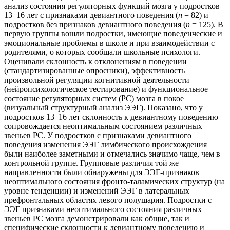
анализ состояния регуляторных функций мозга у подростков
13–16 лет с признаками девиантного поведения (
n
= 82) и
подростков без признаков девиантного поведения (
n
= 125). В
первую группы вошли подростки, имеющие поведенческие и
эмоциональные проблемы в школе и при взаимодействии с
родителями, о которых сообщали школьные психологи.
Оценивали склонность к отклонениям в поведении
(стандартизированные опросники), эффективность
произвольной регуляции когнитивной деятельности
(нейропсихологическое тестирование) и функциональное
состояние регуляторных систем (РС) мозга в покое
(визуальный структурный анализ ЭЭГ). Показано, что у
подростков 13–16 лет склонность к девиантному поведению
сопровождается неоптимальным состоянием различных
звеньев РС. У подростков с признаками девиантного
поведения изменения ЭЭГ лимбического происхождения
были наиболее заметными и отмечались значимо чаще, чем в
контрольной группе. Групповые различия той же
направленности были обнаружены для ЭЭГ-признаков
неоптимального состояния фронто-таламических структур (на
уровне тенденции) и изменений ЭЭГ в латеральных
префронтальных областях левого полушария. Подростки с
ЭЭГ признаками неоптимального состояния различных
звеньев РС мозга демонстрировали как общие, так и
специфические склонности к девиантному поведению и