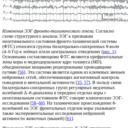
Изменения ЭЭГ фронто-таламического генеза.
Согласно
схеме структурного анализа ЭЭГ к признакам
неоптимального состояния фронто-таламической системы
(ФТС) относятся группы билатерально-синхронных θ-волн
(4–6 Гц) в лобных и/или центральных отведениях (
рис. 1
).
Основными составляющими ФТС являются префронтальные
зоны коры и медиодорзальное ядро таламуса (
MD
),
объединенные мощными реципрокными проводящими
путями [
56
]. Эта система является одним из ключевых звеньев
нейронных сетей, обеспечивающих когнитивный контроль
поведения и ментальной активности [
35
,
57
]. В пользу связи
билатерально-синхронных групп регулярных медленных
колебаний ∆–θ-диапазона в передних отделах коры с
неоптимальным состоянием ФТС говорят клинические ЭЭГ-
исследования [
58
–
60
]. На таламическое происхождение θ-
колебаний на ЭЭГ фронтальных отделов коры указывают
также экспериментальные исследования нейронной
активности животных (мышей) [
61
].