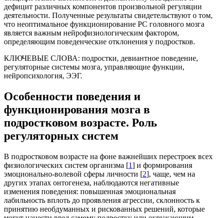
дефицит различных компонентов произвольной регуляции
деятельности. Полученные результаты свидетельствуют о том,
что неоптимальное функционирование РС головного мозга
является важным нейрофизиологическим фактором,
определяющим поведенческие отклонения у подростков.
КЛЮЧЕВЫЕ СЛОВА:
подростки, девиантное поведение,
регуляторные системы мозга, управляющие функции,
нейропсихология, ЭЭГ.
Особенности поведения и
функционирования мозга в
подростковом возрасте. Роль
регуляторных систем
В подростковом возрасте на фоне важнейших перестроек всех
физиологических систем организма [
1
] и формирования
эмоционально-волевой сферы личности [
2
], чаще, чем на
других этапах онтогенеза, наблюдаются негативные
изменения поведения: повышенная эмоциональная
лабильность вплоть до проявления агрессии, склонность к
принятию необдуманных и рискованных решений, которые
могут нанести вред самому подростку или окружающим,