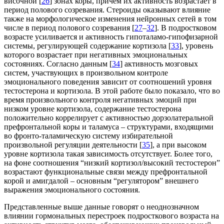
височной [
26
] зонах коры, причем их активность возрастает в
период полового созревания. Стероиды оказывают влияние
также на морфологическое изменения нейронных сетей в том
числе в период полового созревания [
27
–
32
]. В подростковом
возрасте усиливается и активность гипоталамо-гипофизарной
системы, регулирующей содержание кортизола [
33
], уровень
которого возрастает при негативных эмоциональных
состояниях. Согласно данным [
34
] активность мозговых
систем, участвующих в произвольном контроле
эмоционального поведения зависит от соотношений уровня
тестостерона и кортизола. В этой работе было показало, что во
время произвольного контроля негативных эмоций при
низком уровне кортизола, содержание тестостерона
положительно коррелирует с активностью дорзолатеральной
префронтальной коры и таламуса – структурами, входящими
во фронто-таламическую систему избирательной
произвольной регуляции деятельности [
35
], а при высоком
уровне кортизола такая зависимость отсутствует. Более того,
на фоне соотношения “низкий кортизол/высокий тестостерон”
возрастают функциональные связи между префронтальной
корой и амигдалой – основным “регулятором” внешнего
выражения эмоционального состояния.
Представленные выше данные говорят о неоднозначном
влиянии гормональных перестроек подросткового возраста на