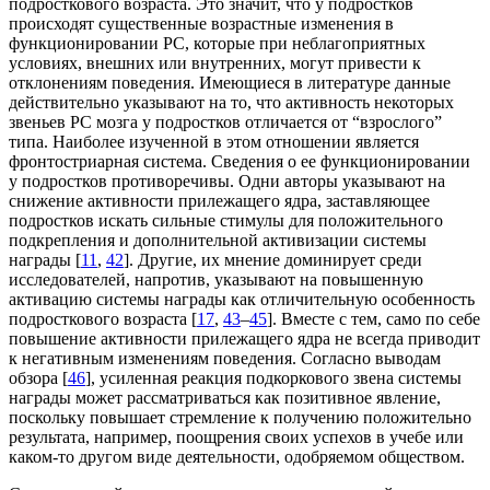
подросткового возраста. Это значит, что у подростков
происходят существенные возрастные изменения в
функционировании РС, которые при неблагоприятных
условиях, внешних или внутренних, могут привести к
отклонениям поведения. Имеющиеся в литературе данные
действительно указывают на то, что активность некоторых
звеньев РС мозга у подростков отличается от “взрослого”
типа. Наиболее изученной в этом отношении является
фронтостриарная система. Сведения о ее функционировании
у подростков противоречивы. Одни авторы указывают на
снижение активности прилежащего ядра, заставляющее
подростков искать сильные стимулы для положительного
подкрепления и дополнительной активизации системы
награды [
11
,
42
]. Другие, их мнение доминирует среди
исследователей, напротив, указывают на повышенную
активацию системы награды как отличительную особенность
подросткового возраста [
17
,
43
–
45
]. Вместе с тем, само по себе
повышение активности прилежащего ядра не всегда приводит
к негативным изменениям поведения. Согласно выводам
обзора [
46
], усиленная реакция подкоркового звена системы
награды может рассматриваться как позитивное явление,
поскольку повышает стремление к получению положительно
результата, например, поощрения своих успехов в учебе или
каком-то другом виде деятельности, одобряемом обществом.