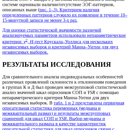
системе оценивали наличие/отсутствие ЭЭГ-паттернов,
описанных выше (
рис. 1–3
). Критерием наличия
определенных паттернов служило их появление в течение 10–
15-минутной записи не менее 3-х раз.
Для оценки статистической значимости различий
анализируемых параметров использовали непараметрические
2
критерии: χ
,
Н
-тест Крускала–Уоллиса для нескольких
независимых выборок и критерий Манна–Уитни для двух
независимых выборок.
РЕЗУЛЬТАТЫ ИССЛЕДОВАНИЯ
Для сравнительного анализа индивидуальных особенностей
различных проявлений склонности к отклонениям поведения
в группах К и Д был проведен межгрупповой статистический
анализ значений шкал опросников СОП и
YSR
c помощью
непараметрического критерия Манна-Уитни для двух
независимых выборок. В
табл. 1 и 2
представлена первичная
описательная статистика переменных (медиана и
межквартильный размах) и результаты межгрупповых
сравнений для шкал СОП и
YSR
. Выбор медианы и
межквартильного размаха в качестве характеристик
описательной статистики для шкал опросников связан с