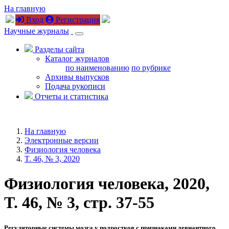
На главную
Вход
Регистрация
Научные журналы
Разделы сайта
Каталог журналов
по наименованию
по рубрике
Архивы выпусков
Подача рукописи
Отчеты и статистика
На главную
Электронные версии
Физиология человека
T. 46, № 3, 2020
Физиология человека, 2020,
T. 46, № 3, стр. 37-55
Регуляторные системы мозга у подростков с признаками девиантного