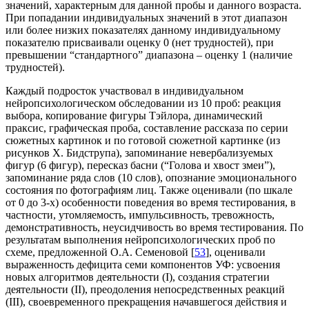
значений, характерным для данной пробы и данного возраста.
При попадании индивидуальных значений в этот диапазон
или более низких показателях данному индивидуальному
показателю присваивали оценку 0 (нет трудностей), при
превышении “стандартного” диапазона – оценку 1 (наличие
трудностей).
Каждый подросток участвовал в индивидуальном
нейропсихологическом обследовании из 10 проб: реакция
выбора, копирование фигуры Тэйлора, динамический
праксис, графическая проба, составление рассказа по серии
сюжетных картинок и по готовой сюжетной картинке (из
рисунков Х. Бидструпа), запоминание невербализуемых
фигур (6 фигур), пересказ басни (“Голова и хвост змеи”),
запоминание ряда слов (10 слов), опознание эмоционального
состояния по фотографиям лиц. Также оценивали (по шкале
от 0 до 3-х) особенности поведения во время тестирования, в
частности, утомляемость, импульсивность, тревожность,
демонстративность, неусидчивость во время тестирования. По
результатам выполнения нейропсихологических проб по
схеме, предложенной О.А. Семеновой [
53
], оценивали
выраженность дефицита семи компонентов УФ: усвоения
новых алгоритмов деятельности (I), создания стратегии
деятельности (II), преодоления непосредственных реакций
(III), своевременного прекращения начавшегося действия и