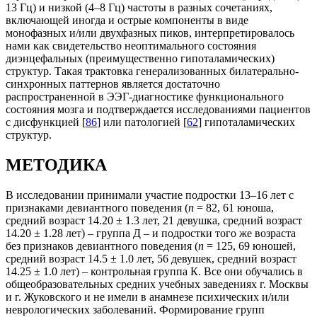
13 Гц) и низкой (4–8 Гц) частоты в разных сочетаниях,
включающей иногда и острые компоненты в виде
монофазных и/или двухфазных пиков, интерпретировалось
нами как свидетельство неоптимального состояния
диэнцефальных (преимущественно гипоталамических)
структур. Такая трактовка генерализованных билатерально-
синхронных паттернов является достаточно
распространенной в ЭЭГ-диагностике функционального
состояния мозга и подтверждается исследованиями пациентов
с дисфункцией [
86
] или патологией [
62
] гипоталамических
структур.
МЕТОДИКА
В исследовании принимали участие подростки 13–16 лет с
признаками девиантного поведения (
n
= 82, 61 юноша,
средний возраст 14.20 ± 1.3 лет, 21 девушка, средний возраст
14.20 ± 1.28 лет) – группа Д – и подростки того же возраста
без признаков девиантного поведения (
n
= 125, 69 юношей,
средний возраст 14.5 ± 1.0 лет, 56 девушек, средний возраст
14.25 ± 1.0 лет) – контрольная группа К. Все они обучались в
общеобразовательных средних учебных заведениях г. Москвы
и г. Жуковского и не имели в анамнезе психических и/или
неврологических заболеваний. Формирование групп