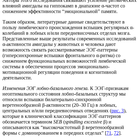
Авторы этого исследования связывают усиление ритмических
влияний амигдалы на гиппокамп в диапазоне α-частот со
снижением эффективности “эмоциональной” памяти.
Таким образом, литературные данные свидетельствуют в
пользу лимбического происхождения вспышек регулярных α-
колебаний в лобных и/или передневисочных отделах мозга.
Представленные выше результаты современных исследований
α-активности амигдалы у животных и человека дают
возможность связать рассматриваемые ЭЭГ-паттерны
(гиперсинхронные вспышки фронтального α-ритма) со
снижением функциональных возможностей лимбической
системы в обеспечении процессов эмоционально-
мотивационной регуляции поведения и когнитивной
деятельности.
Изменения ЭЭГ лобно-базального генеза.
К ЭЭГ-признакам
неоптимального состояния лобно-базальных структур мы
относили вспышки билатерально-синхронной
веретенообразной β-активности (20–30 Гц) в лобных,
центральных и/или передневисочных отведениях (
рис. 3
),
которые в клинической классификации ЭЭГ-паттернов
обозначается термином
SEB
(
spindling excessive
β) и
описываются как “высокочастотный β веретенообразной
формы с доминированием в передних отделах” [
71
,
72
].