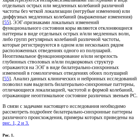
отдельных острых или медленных колебаний различной
частоты без четкой локализации (негрубые изменения) или
диффузных медленных колебаний (выраженные изменения)
[
55
]. ЭЭГ-признаками локальных изменений
функционального состояния коры являются отклоняющиеся
паттерны в виде отдельных острых и/или медленных волн,
либо групп регулярных колебаний различной частоты,
которые регистрируются в одном или нескольких рядом
расположенных отведениях одного из полушарий.
Неоптимальное функционирование и/или незрелость
глубинных стволовых и/или подкорковых структур
отражаются на ЭЭГ в виде билатерально-синхронных
изменений в гомологичных отведениях обоих полушарий
[
55
]. Анализ данных клинических и нейронных исследований
позволил нам выделить билатерально-синхронные паттерны,
отличающиеся локализацией, частотой и формой колебаний,
отражающие неоптимальное состояние различных звеньев РС.
В связи с задачами настоящего исследования необходимо
рассмотреть подробнее билатерально-синхронные паттерны
различного происхождения, примеры которых приведены на
рис. 1, 2 и 3
.
Рис. 1.