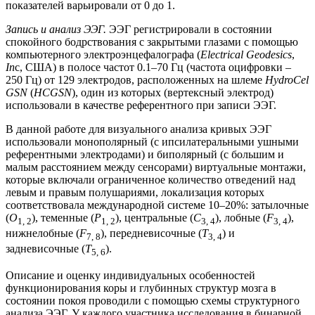
показателей варьировали от 0 до 1.
Запись и анализ ЭЭГ.
ЭЭГ регистрировали в состоянии
спокойного бодрствования с закрытыми глазами с помощью
компьютерного электроэнцефалографа (
Electrical Geodesics
,
In
c, США) в полосе частот 0.1–70 Гц (частота оцифровки –
250 Гц) от 129 электродов, расположенных на шлеме
HydroCel
GSN
(
HCGSN
), один из которых (вертексный электрод)
использовали в качестве референтного при записи ЭЭГ.
В данной работе для визуального анализа кривых ЭЭГ
использовали монополярный (с ипсилатеральными ушными
референтными электродами) и биполярный (с большим и
малым расстоянием между сенсорами) виртуальные монтажи,
которые включали ограниченное количество отведений над
левым и правым полушариями, локализация которых
соответствовала международной системе 10–20%: затылочные
(
О
), теменные (
P
), центральные (
С
), лобные (
F
),
1, 2
1, 2
3, 4
3, 4
нижнелобные (
F
), передневисочные (
T
) и
7, 8
3, 4
задневисочные (
T
).
5, 6
Описание и оценку индивидуальных особенностей
функционирования коры и глубинных структур мозга в
состоянии покоя проводили с помощью схемы структурного
анализа ЭЭГ. У каждого участника исследования в бинарной