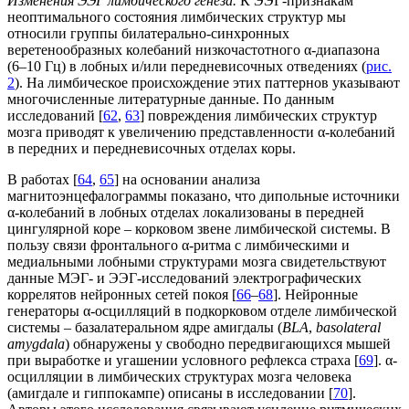
Изменения ЭЭГ лимбического генеза.
К ЭЭГ-признакам
неоптимального состояния лимбических структур мы
относили группы билатерально-синхронных
веретенообразных колебаний низкочастотного α-диапазона
(6–10 Гц) в лобных и/или передневисочных отведениях (
рис.
2
). На лимбическое происхождение этих паттернов указывают
многочисленные литературные данные. По данным
исследований [
62
,
63
] повреждения лимбических структур
мозга приводят к увеличению представленности α-колебаний
в передних и передневисочных отделах коры.
В работах [
64
,
65
] на основании анализа
магнитоэнцефалограммы показано, что дипольные источники
α-колебаний в лобных отделах локализованы в передней
цингулярной коре – корковом звене лимбической системы. В
пользу связи фронтального α-ритма с лимбическими и
медиальными лобными структурами мозга свидетельствуют
данные МЭГ- и ЭЭГ-исследований электрографических
коррелятов нейронных сетей покоя [
66
–
68
]. Нейронные
генераторы α-осцилляций в подкорковом отделе лимбической
системы – базалатеральном ядре амигдалы (
BLA
,
basolateral
amygdala
) обнаружены у свободно передвигающихся мышей
при выработке и угашении условного рефлекса страха [
69
]. α-
осцилляции в лимбических структурах мозга человека
(амигдале и гиппокампе) описаны в исследовании [
70
].