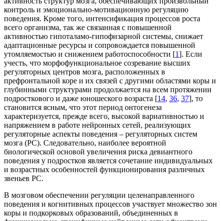
активность структур мозга, обеспечивающих произвольный
контроль и эмоционально-мотивационную регуляцию
поведения. Кроме того, интенсификация процессов роста
всего организма, так же связанная с повышенной
активностью гипоталамо-гипофизарной системы, снижает
адаптационные ресурсы и сопровождается повышенной
утомляемостью и снижением работоспособности [
1
]. Если
учесть, что морфофункциональное созревание высших
регуляторных центров мозга, расположенных в
префронтальной коре и их связей с другими областями коры и
глубинными структурами продолжается на всем протяжении
подросткового и даже юношеского возраста [
14
,
36
,
37
], то
становится ясным, что этот период онтогенеза
характеризуется, прежде всего, высокой вариативностью и
напряжением в работе нейронных сетей, реализующих
регуляторные аспекты поведения – регуляторных систем
мозга (РС). Следовательно, наиболее вероятной
биологической основой увеличения риска девиантного
поведения у подростков является сочетание индивидуальных
и возрастных особенностей функционирования различных
звеньев РС.
В мозговом обеспечении регуляции целенаправленного
поведения и когнитивных процессов участвует множество зон
коры и подкорковых образований, объединенных в