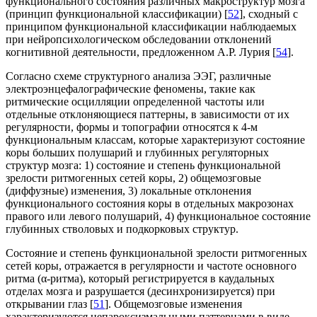
функционального состояния различных макроструктур мозга
(принцип функциональной классификации) [
52
], сходный с
принципом функциональной классификации наблюдаемых
при нейропсихологическом обследовании отклонений
когнитивной деятельности, предложенном А.Р. Лурия [
54
].
Согласно схеме структурного анализа ЭЭГ, различные
электроэнцефалографические феномены, такие как
ритмические осцилляции определенной частоты или
отдельные отклоняющиеся паттерны, в зависимости от их
регулярности, формы и топографии относятся к 4-м
функциональным классам, которые характеризуют состояние
коры больших полушарий и глубинных регуляторных
структур мозга: 1) состояние и степень функциональной
зрелости ритмогенных сетей коры, 2) общемозговые
(диффузные) изменения, 3) локальные отклонения
функционального состояния коры в отдельных макрозонах
правого или левого полушарий, 4) функциональное состояние
глубинных стволовых и подкорковых структур.
Состояние и степень функциональной зрелости ритмогенных
сетей коры, отражается в регулярности и частоте основного
ритма (α-ритма), который регистрируется в каудальных
отделах мозга и разрушается (десинхронизируется) при
открывании глаз [
51
]. Общемозговые изменения
характеризуются непароксизмальными паттернами в виде