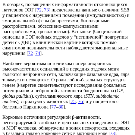
В обзорах, посвященных информативности отклоняющихся
паттернов ЭЭГ [
72
,
73
] представлены данные о наличии
SEB
у пациентов с нарушениями поведения (импульсивностью) и
эмоциональной сферы (депрессиями, биполярными
расстройствами, обсессивно-компульсивными
расстройствами, тревожностью). Вспышки β-осцилляций
описаны в ЭЭГ лобных отделов у “нетипичной” подгруппы
детей с СДВГ, в клинической картине которых помимо
симптомов невнимательности наблюдаются эмоциональные
нарушения [
72
–
74
].
Наиболее вероятным источником гиперсинхронных
высокочастотных осцилляций в передних отделах мозга
являются нейронные сети, включающие базальные ядра, ядра
таламуса и неокортекс. О роли лобно-базальных структур в
генезе β-веретен свидетельствуют исследования фокальных
потенциалов и нейронной активности бледного шара (
GP
,
globus pallidus
), субталамического ядра (
STN
,
subthalamic
nucleus
), стриатума у животных [
75
,
76
] и у пациентов с
болезнью Паркинсона [
77
–
80
].
Корковые источники регулярной β-активности,
регистрируемой в лобных и центральных отведениях на ЭЭГ
и МЭГ человека, обнаружены в зонах неокортекса, входящих
в базально-таламо-корковые сети: в моторной коре [
73
],