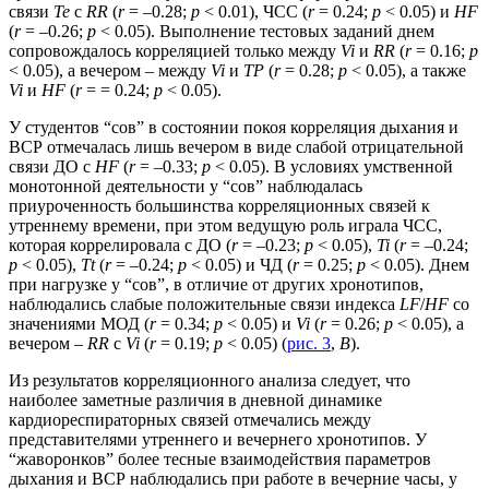
связи
Те
с
RR
(
r
= –0.28;
p
< 0.01), ЧСС (
r
= 0.24;
p
< 0.05) и
HF
(
r
= –0.26;
p
< 0.05). Выполнение тестовых заданий днем
сопровождалось корреляцией только между
Vi
и
RR
(
r
= 0.16;
p
< 0.05), а вечером – между
Vi
и
TP
(
r
= 0.28;
p
< 0.05), а также
Vi
и
HF
(
r
= = 0.24;
p
< 0.05).
У студентов “сов” в состоянии покоя корреляция дыхания и
ВСР отмечалась лишь вечером в виде слабой отрицательной
связи ДО с
HF
(
r
= –0.33;
p
< 0.05). В условиях умственной
монотонной деятельности у “сов” наблюдалась
приуроченность большинства корреляционных связей к
утреннему времени, при этом ведущую роль играла ЧСС,
которая коррелировала с ДО (
r
= –0.23;
p
< 0.05),
Ti
(
r
= –0.24;
p
< 0.05),
Tt
(
r
= –0.24;
p
< 0.05) и ЧД (
r
= 0.25;
p
< 0.05). Днем
при нагрузке у “сов”, в отличие от других хронотипов,
наблюдались слабые положительные связи индекса
LF
/
HF
со
значениями МОД (
r
= 0.34;
p
< 0.05) и
Vi
(
r
= 0.26;
p
< 0.05), а
вечером –
RR
с
Vi
(
r
= 0.19;
p
< 0.05) (
рис. 3
,
В
).
Из результатов корреляционного анализа следует, что
наиболее заметные различия в дневной динамике
кардиореспираторных связей отмечались между
представителями утреннего и вечернего хронотипов. У
“жаворонков” более тесные взаимодействия параметров
дыхания и ВСР наблюдались при работе в вечерние часы, у