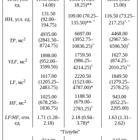
ед.
14.00)
18.25)**
15.00)
131.50
109.00 (70.25–
116.50 (73.25–
ИН, усл. ед.
(92.00–
, ^
×, ^
135.50)**
217.25)
194.75)
6697.00
4468.00
4935.00
2
(3952.75–
(2967.50–
(2841.50–
TР
, мс
^
^
8724.75)
10836.25)
6596.50)
1759.50
1627.50
1898.00
2
(986.25–
(874.25–
(952.00–
VLF
, мс
^
^^
3599.50)
4214.25)
2010.25)
1617.00
2220.50
1849.50
2
(1205.25–
(1523.00–
(1279.25–
LF
, мс
2483.75)
4787.00)*
2578.25)
1188.50
1025.00
943.00
2
(679.00–
(678.250–
(652.25–
HF
, мс
^
1836.75)
2205.00)
2783.25)
LF
/
HF
, отн.
1.71 (1.28–
2.18 (0.94–
1.63 (1.31–
ед.
2.18)
3.78)*
2.62)
“Голуби”