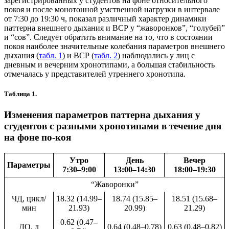
зарегистрированных у студентов на фоне относительного
покоя и после монотонной умственной нагрузки в интервале
от 7:30 до 19:30 ч, показал различный характер динамики
паттерна внешнего дыхания и ВСР у “жаворонков”, “голубей”
и “сов”. Следует обратить внимание на то, что в состоянии
покоя наиболее значительные колебания параметров внешнего
дыхания (
табл. 1
) и ВСР (
табл. 2
) наблюдались у лиц с
дневным и вечерним хронотипами, а большая стабильность
отмечалась у представителей утреннего хронотипа.
Таблица 1.
Изменения параметров паттерна дыхания у
студентов с разными хронотипами в течение дня
на фоне по-коя
Утро
День
Вечер
Параметры
7:30–9:00
13:00–14:30
18:00–19:30
“Жаворонки”
ЧД, цикл/
18.32 (14.99–
18.74 (15.85–
18.51 (15.68–
мин
21.93)
20.99)
21.29)
0.62 (0.47–
ДО, л
0.64 (0.48–0.78)
0.63 (0.48–0.82)