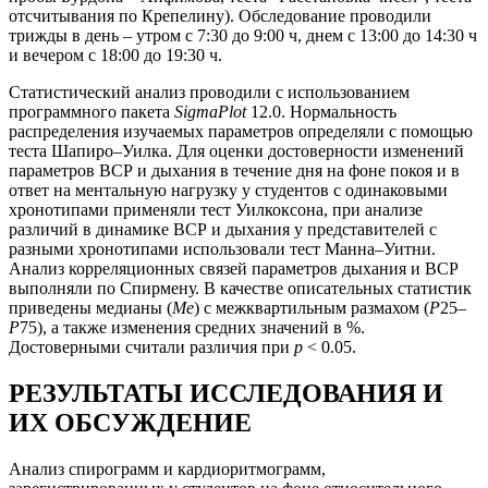
отсчитывания по Крепелину). Обследование проводили
трижды в день – утром с 7:30 до 9:00 ч, днем с 13:00 до 14:30 ч
и вечером с 18:00 до 19:30 ч.
Статистический анализ проводили с использованием
программного пакета
SigmaРlot
12.0. Нормальность
распределения изучаемых параметров определяли с помощью
теста Шапиро–Уилка. Для оценки достоверности изменений
параметров ВСР и дыхания в течение дня на фоне покоя и в
ответ на ментальную нагрузку у студентов с одинаковыми
хронотипами применяли тест Уилкоксона, при анализе
различий в динамике ВСР и дыхания у представителей с
разными хронотипами использовали тест Манна–Уитни.
Анализ корреляционных связей параметров дыхания и ВСР
выполняли по Спирмену. В качестве описательных статистик
приведены медианы (
Me
) c межквартильным размахом (
Р
25–
Р
75), а также изменения средних значений в %.
Достоверными считали различия при
p
< 0.05.
РЕЗУЛЬТАТЫ ИССЛЕДОВАНИЯ И
ИХ ОБСУЖДЕНИЕ
Анализ спирограмм и кардиоритмограмм,