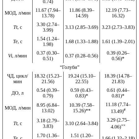
0.74)
11.67 (7.94–
11.86 (8.39–
12.19 (7.73–
МОД, л/мин
13.78)
14.59)
16.32)
3.30 (2.74–
Tt
, с
3.13 (2.85–3.69)
3.23 (2.73–3.83)
3.99)
1.54 (1.24–
Te
, с
1.68 (1.33–1.88)
1.61 (1.39–2.01)
1.98)
0.37 (0.30–
0.39 (0.26–
Vi
, л/мин
0.37 (0.28–0.56)
0.51)
0.56)*
“Голуби”
ЧД, цикл/
18.32 (15.23–
19.24 (15.10–
18.39 (14.78–
мин
21.56)
22.55)
21.83)
0.54 (0.39–
0.59 (0.43–
0.61 (0.44–
ДО, л
0.79)
0.83)*
0.81)*
11.18 (7.74–
8.95 (6.84–
10.39 (7.58–
МОД, л/мин
#
13.02)
15.26)**
13.49)
3.29 (2.75–
3.18 (2.79–
Tt
, с
3.10 (2.64–3.84)
××
3.83)
4.06)
1.70 (1.36–
1.51 (1.20–
Te
, с
1.66 (1.32–2.18)