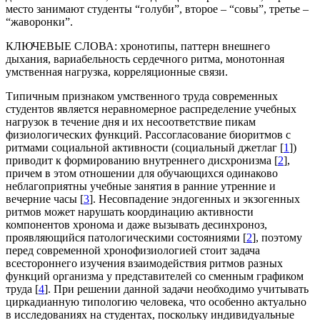
место занимают студенты “голуби”, второе – “совы”, третье –
“жаворонки”.
КЛЮЧЕВЫЕ СЛОВА:
хронотипы, паттерн внешнего
дыхания, вариабельность сердечного ритма, монотонная
умственная нагрузка, корреляционные связи.
Типичным признаком умственного труда современных
студентов является неравномерное распределение учебных
нагрузок в течение дня и их несоответствие пикам
физиологических функций. Рассогласование биоритмов с
ритмами социальной активности (социальный джетлаг [
1
])
приводит к формированию внутреннего дисхронизма [
2
],
причем в этом отношении для обучающихся одинаково
неблагоприятны учебные занятия в ранние утренние и
вечерние часы [
3
]. Несовпадение эндогенных и экзогенных
ритмов может нарушать координацию активности
компонентов хронома и даже вызывать десинхроноз,
проявляющийся патологическими состояниями [
2
], поэтому
перед современной хронофизиологией стоит задача
всестороннего изучения взаимодействия ритмов разных
функций организма у представителей со сменным графиком
труда [
4
]. При решении данной задачи необходимо учитывать
циркадианную типологию человека, что особенно актуально
в исследованиях на студентах, поскольку индивидуальные