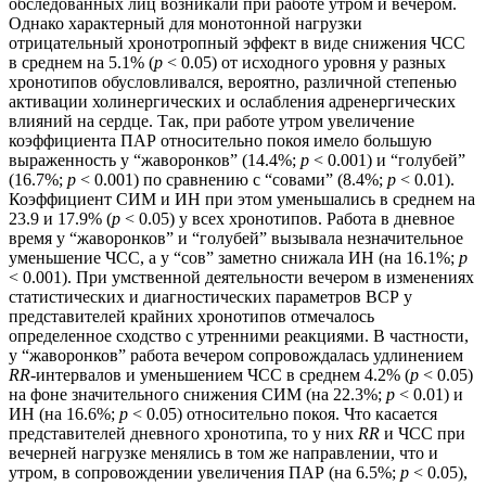
обследованных лиц возникали при работе утром и вечером.
Однако характерный для монотонной нагрузки
отрицательный хронотропный эффект в виде снижения ЧСС
в среднем на 5.1% (
p
< 0.05) от исходного уровня у разных
хронотипов обусловливался, вероятно, различной степенью
активации холинергических и ослабления адренергических
влияний на сердце. Так, при работе утром увеличение
коэффициента ПАР относительно покоя имело большую
выраженность у “жаворонков” (14.4%;
p
< 0.001) и “голубей”
(16.7%;
p
< 0.001) по сравнению с “совами” (8.4%;
p
< 0.01).
Коэффициент СИМ и ИН при этом уменьшались в среднем на
23.9 и 17.9% (
p
< 0.05) у всех хронотипов. Работа в дневное
время у “жаворонков” и “голубей” вызывала незначительное
уменьшение ЧСС, а у “сов” заметно снижала ИН (на 16.1%;
p
< 0.001). При умственной деятельности вечером в изменениях
статистических и диагностических параметров ВСР у
представителей крайних хронотипов отмечалось
определенное сходство с утренними реакциями. В частности,
у “жаворонков” работа вечером сопровождалась удлинением
RR
-интервалов и уменьшением ЧСС в среднем 4.2% (
p
< 0.05)
на фоне значительного снижения СИМ (на 22.3%;
p
< 0.01) и
ИН (на 16.6%;
p
< 0.05) относительно покоя. Что касается
представителей дневного хронотипа, то у них
RR
и ЧСС при
вечерней нагрузке менялись в том же направлении, что и
утром, в сопровождении увеличения ПАР (на 6.5%;
p
< 0.05),