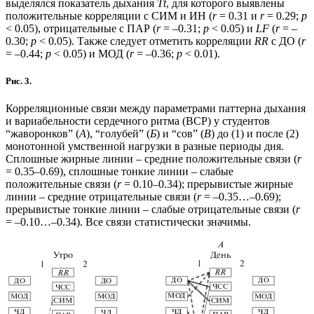
выделялся показатель дыхания
Тt
, для которого выявлены
положительные корреляции с СИМ и ИН (
r
= 0.31 и
r
= 0.29;
p
< 0.05), отрицательные с ПАР (
r
= –0.31;
p
< 0.05) и
LF
(
r
= –
0.30;
p
< 0.05). Также следует отметить корреляции
RR
с ДО (
r
= –0.44;
p
< 0.05) и МОД (
r
= –0.36;
p
< 0.01).
Рис. 3.
Корреляционные связи между параметрами паттерна дыхания
и вариабельности сердечного ритма (ВСР) у студентов
“жаворонков” (
А
), “голубей” (
Б
) и “сов” (
В
) до (1) и после (2)
монотонной умственной нагрузки в разные периоды дня.
Сплошные жирные линии – средние положительные связи (
r
= 0.35–0.69), сплошные тонкие линии – слабые
положительные связи (
r
= 0.10–0.34); прерывистые жирные
линии – средние отрицательные связи (
r
= –0.35…–0.69);
прерывистые тонкие линии – слабые отрицательные связи (
r
= –0.10…–0.34). Все связи статистически значимы.