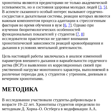
хронотипы являются предикторами не только академической
успеваемости, но и состояния здоровья молодых людей [
3
,
5
].
В аспекте сказанного особый интерес вызывают сердечно-
сосудистая и дыхательная системы, реакции которых являются
важным компонентом процесса адаптации к стрессогенным
факторам во время обучения в вузе [
6
,
7
]. Однако при
изучении биоритмологических особенностей
функциональных показателей у студентов [
7
,
8
]
исследователи практически не уделяют внимания
хронотипической зависимости реакций кровообращения и
дыхания в условиях ментальной деятельности.
Цель настоящей работы заключалась в анализе изменений
параметров внешнего дыхания и вариабельности сердечного
ритма (ВСР) и выявлении их корреляционных связей при
умственной нагрузке монотонного характера, выполняемой в
различные периоды дня, у студентов с утренним, дневным и
вечерним хронотипами.
МЕТОДИКА
В исследовании участвовали студенты-добровольцы в
возрасте 19–22 лет. Хронотипы студентов определяли по
методикам Д. Хорна–О. Остберга в модификации А.А.