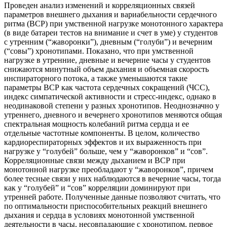
Проведен анализ изменений и корреляционных связей
параметров внешнего дыхания и вариабельности сердечного
ритма (ВСР) при умственной нагрузке монотонного характера
(в виде батареи тестов на внимание и счет в уме) у студентов
с утренним (“жаворонки”), дневным (“голуби”) и вечерним
(“совы”) хронотипами. Показано, что при умственной
нагрузке в утренние, дневные и вечерние часы у студентов
снижаются минутный объем дыхания и объемная скорость
инспираторного потока, а также уменьшаются такие
параметры ВСР как частота сердечных сокращений (ЧСС),
индекс симпатической активности и стресс-индекс, однако в
неодинаковой степени у разных хронотипов. Неоднозначно у
утреннего, дневного и вечернего хронотипов меняются общая
спектральная мощность колебаний ритма сердца и ее
отдельные частотные компоненты. В целом, количество
кардиореспираторных эффектов и их выраженность при
нагрузке у “голубей” больше, чем у “жаворонков” и “сов”.
Корреляционные связи между дыханием и ВСР при
монотонной нагрузке преобладают у “жаворонков”, причем
более тесные связи у них наблюдаются в вечерние часы, тогда
как у “голубей” и “сов” корреляции доминируют при
утренней работе. Полученные данные позволяют считать, что
по оптимальности приспособительных реакций внешнего
дыхания и сердца в условиях монотонной умственной
деятельности в часы, несовпадающие с хронотипом, первое