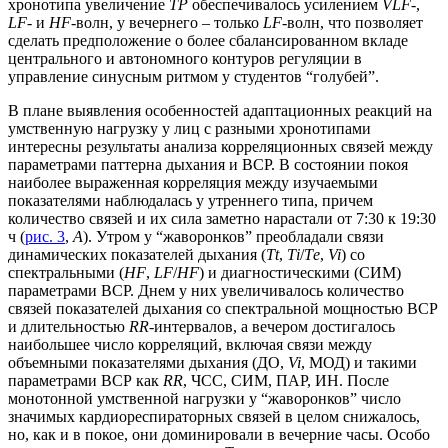
хронотипа увеличение
TP
обеспечивалось усилением
VLF-
,
LF-
и
HF
-волн, у вечернего – только
LF
-волн, что позволяет
сделать предположение о более сбалансированном вкладе
центрального и автономного контуров регуляции в
управление синусным ритмом у студентов “голубей”.
В плане выявления особенностей адаптационных реакций на
умственную нагрузку у лиц с разными хронотипами
интересны результаты анализа корреляционных связей между
параметрами паттерна дыхания и ВСР. В состоянии покоя
наиболее выраженная корреляция между изучаемыми
показателями наблюдалась у утреннего типа, причем
количество связей и их сила заметно нарастали от 7:30 к 19:30
ч (
рис. 3
,
А
). Утром у “жаворонков” преобладали связи
динамических показателей дыхания (
Тt
,
Тi
/
Тe
,
Vi
) со
спектральными (
HF
,
LF
/
HF
) и диагностическими (СИМ)
параметрами ВСР. Днем у них увеличивалось количество
связей показателей дыхания со спектральной мощностью ВСР
и длительностью
RR
-интервалов, а вечером достигалось
наибольшее число корреляций, включая связи между
объемными показателями дыхания (ДО,
Vi
, МОД) и такими
параметрами ВСР как
RR
, ЧСС, СИМ, ПАР, ИН. После
монотонной умственной нагрузки у “жаворонков” число
значимых кардиореспираторных связей в целом снижалось,
но, как и в покое, они доминировали в вечерние часы. Особо