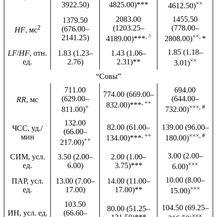
××
3922.50)
4825.00)***
4612.50)
2083.00
1455.50
1379.50
2
(1203.25–
(778.00–
(676.00–
HF
, мс
, ^
××,
2141.25)
4189.00)***
2808.00)
*
1.85 (1.18–
LF
/
HF
, отн.
1.83 (1.23–
1.43 (1.06–
××
ед.
2.76)
2.31)**
3.01)
“Совы”
711.00
694.00
774.00 (669.00–
(629.00–
(644.00–
RR
, мс
, ++
832.00)***
+
×××, #
811.00)
732.00)
132.00
82.00 (61.00–
139.00 (96.00–
ЧCC, уд./
(66.00–
, ++
×××, #
мин
134.00)***
180.00)
++
217.00)
3.00 (2.00–
СИМ, усл.
3.50 (2.00–
2.00 (1.00–
×××
ед.
6.00)
3.75)***
6.00)
10.00 (8.00–
ПАР, усл.
13.00 (7.00–
14.00 (11.00–
×××
ед.
17.00)
17.00)**
15.00)
103.50
104.50 (69.25–
80.00 (51.25–
ИН, усл. ед.
(66.60–
×××