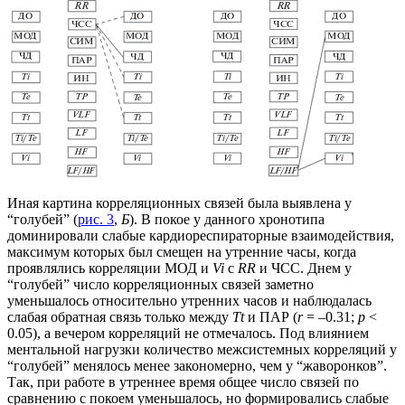
Иная картина корреляционных связей была выявлена у
“голубей” (
рис. 3
,
Б
). В покое у данного хронотипа
доминировали слабые кардиореспираторные взаимодействия,
максимум которых был смещен на утренние часы, когда
проявлялись корреляции МОД и
Vi
с
RR
и ЧСС. Днем у
“голубей” число корреляционных связей заметно
уменьшалось относительно утренних часов и наблюдалась
слабая обратная связь только между
Тt
и ПАР (
r
= –0.31;
p
<
0.05), а вечером корреляций не отмечалось. Под влиянием
ментальной нагрузки количество межсистемных корреляций у
“голубей” менялось менее закономерно, чем у “жаворонков”.
Так, при работе в утреннее время общее число связей по
сравнению с покоем уменьшалось, но формировались слабые