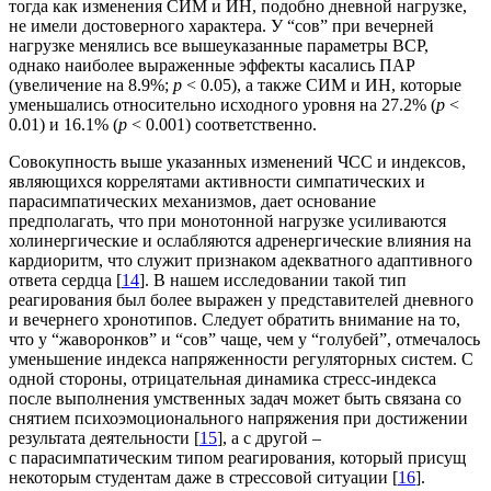
тогда как изменения СИМ и ИН, подобно дневной нагрузке,
не имели достоверного характера. У “сов” при вечерней
нагрузке менялись все вышеуказанные параметры ВСР,
однако наиболее выраженные эффекты касались ПАР
(увеличение на 8.9%;
p
< 0.05), а также СИМ и ИН, которые
уменьшались относительно исходного уровня на 27.2% (
p
<
0.01) и 16.1% (
p
< 0.001) соответственно.
Совокупность выше указанных изменений ЧСС и индексов,
являющихся коррелятами активности симпатических и
парасимпатических механизмов, дает основание
предполагать, что при монотонной нагрузке усиливаются
холинергические и ослабляются адренергические влияния на
кардиоритм, что служит признаком адекватного адаптивного
ответа сердца [
14
]. В нашем исследовании такой тип
реагирования был более выражен у представителей дневного
и вечернего хронотипов. Следует обратить внимание на то,
что у “жаворонков” и “сов” чаще, чем у “голубей”, отмечалось
уменьшение индекса напряженности регуляторных систем. С
одной стороны, отрицательная динамика стресс-индекса
после выполнения умственных задач может быть связана со
снятием психоэмоционального напряжения при достижении
результата деятельности [
15
], а с другой –
с парасимпатическим типом реагирования, который присущ
некоторым студентам даже в стрессовой ситуации [
16
].