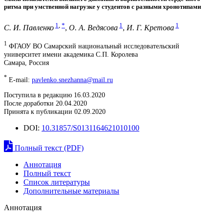
ритма при умственной нагрузке у студентов с разными хронотипами
1
,
*
1
1
С. И. Павленко
,
О. А. Ведясова
,
И. Г. Кретова
1
ФГАОУ ВО Самарский национальный исследовательский
университет имени академика С.П. Королева
Самара, Россия
*
E-mail:
pavlenko.snezhanna@mail.ru
Поступила в редакцию 16.03.2020
После доработки 20.04.2020
Принята к публикации 02.09.2020
DOI:
10.31857/S0131164621010100
Полный текст (PDF)
Аннотация
Полный текст
Список литературы
Дополнительные материалы
Аннотация