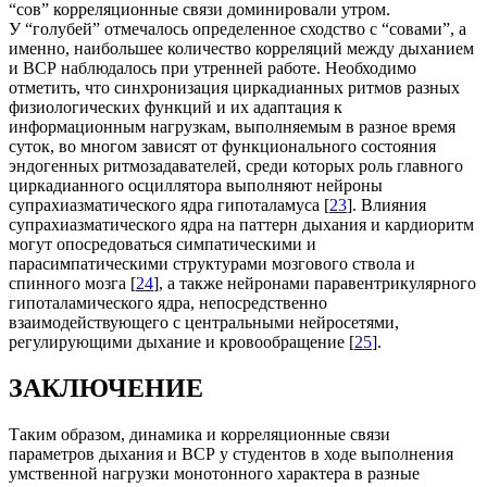
“сов” корреляционные связи доминировали утром.
У “голубей” отмечалось определенное сходство с “совами”, а
именно, наибольшее количество корреляций между дыханием
и ВСР наблюдалось при утренней работе. Необходимо
отметить, что синхронизация циркадианных ритмов разных
физиологических функций и их адаптация к
информационным нагрузкам, выполняемым в разное время
суток, во многом зависят от функционального состояния
эндогенных ритмозадавателей, среди которых роль главного
циркадианного осциллятора выполняют нейроны
супрахиазматического ядра гипоталамуса [
23
]. Влияния
супрахиазматического ядра на паттерн дыхания и кардиоритм
могут опосредоваться симпатическими и
парасимпатическими структурами мозгового ствола и
спинного мозга [
24
], а также нейронами паравентрикулярного
гипоталамического ядра, непосредственно
взаимодействующего с центральными нейросетями,
регулирующими дыхание и кровообращение [
25
].
ЗАКЛЮЧЕНИЕ
Таким образом, динамика и корреляционные связи
параметров дыхания и ВСР у студентов в ходе выполнения
умственной нагрузки монотонного характера в разные