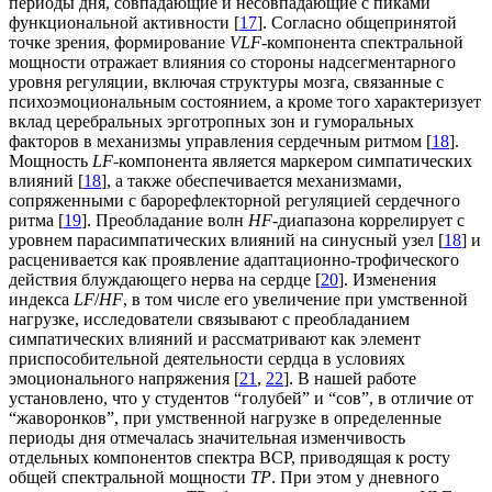
периоды дня, совпадающие и несовпадающие с пиками
функциональной активности [
17
]. Согласно общепринятой
точке зрения, формирование
VLF
-компонента спектральной
мощности отражает влияния со стороны надсегментарного
уровня регуляции, включая структуры мозга, связанные с
психоэмоциональным состоянием, а кроме того характеризует
вклад церебральных эрготропных зон и гуморальных
факторов в механизмы управления сердечным ритмом [
18
].
Мощность
LF
-компонента является маркером симпатических
влияний [
18
], а также обеспечивается механизмами,
сопряженными с барорефлекторной регуляцией сердечного
ритма [
19
]. Преобладание волн
HF
-диапазона коррелирует с
уровнем парасимпатических влияний на синусный узел [
18
] и
расценивается как проявление адаптационно-трофического
действия блуждающего нерва на сердце [
20
]. Изменения
индекса
LF
/
HF
, в том числе его увеличение при умственной
нагрузке, исследователи связывают с преобладанием
симпатических влияний и рассматривают как элемент
приспособительной деятельности сердца в условиях
эмоционального напряжения [
21
,
22
]. В нашей работе
установлено, что у студентов “голубей” и “сов”, в отличие от
“жаворонков”, при умственной нагрузке в определенные
периоды дня отмечалась значительная изменчивость
отдельных компонентов спектра ВСР, приводящая к росту
общей спектральной мощности
ТР
. При этом у дневного