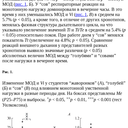
МОД (
рис. 1
,
Б
). У “сов” респираторные реакции на
монотонную нагрузку доминировали в вечерние часы. В это
время у них уменьшались МОД и
Vi
(
рис. 1
,
В
) в среднем на
5.7% (
p
< 0.05), a кроме того, в отличие от других хронотипов,
менялась фазовая структура дыхательного цикла, на что
указывало увеличение значений
Ti
и
Ti
/
Te
в среднем на 5.4% (
p
< 0.05) относительно покоя. При работе днем у “сов” менялся
показатель
Tt
(увеличение на 4.8%;
p
< 0.05). Сравнение
реакций внешнего дыхания у представителей разных
хронотипов выявило значимые различия (
p
< 0.05)
абсолютных величин МОД между “голубями” и “совами”
после нагрузки в вечернее время.
Рис. 1.
Изменение МОД и
Vi
у студентов “жаворонков” (
А
), “голубей”
(
Б
) и “сов” (
В
) под влиянием монотонной умственной
нагрузки в разные периоды дня. На боксах представлены
Me
×
××
×××
(
Р
25–
Р
75) и выбросы.
p
< 0.05,
p
< 0.01,
p
< 0.001 (тест
Уилкоксона).