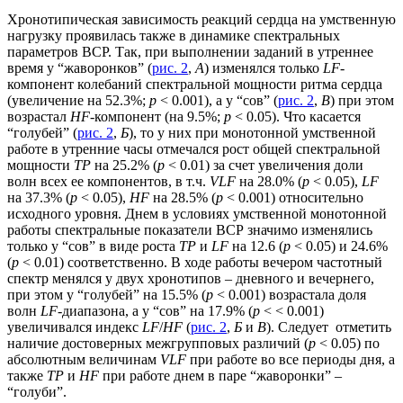
Хронотипическая зависимость реакций сердца на умственную
нагрузку проявилась также в динамике спектральных
параметров ВСР. Так, при выполнении заданий в утреннее
время у “жаворонков” (
рис. 2
,
А
) изменялся только
LF
-
компонент колебаний спектральной мощности ритма сердца
(увеличение на 52.3%;
p
< 0.001), а у “сов” (
рис. 2
,
В
) при этом
возрастал
HF
-компонент (на 9.5%;
p
< 0.05). Что касается
“голубей” (
рис. 2
,
Б
), то у них при монотонной умственной
работе в утренние часы отмечался рост общей спектральной
мощности
ТР
на 25.2% (
p
< 0.01) за счет увеличения доли
волн всех ее компонентов, в т.ч.
VLF
на 28.0% (
p
< 0.05),
LF
на 37.3% (
p
< 0.05),
HF
на 28.5% (
p
< 0.001) относительно
исходного уровня. Днем в условиях умственной монотонной
работы спектральные показатели ВСР значимо изменялись
только у “сов” в виде роста
TP
и
LF
на 12.6 (
p
< 0.05) и 24.6%
(
p
< 0.01) соответственно. В ходе работы вечером частотный
спектр менялся у двух хронотипов – дневного и вечернего,
при этом у “голубей” на 15.5% (
p
< 0.001) возрастала доля
волн
LF
-диапазона, а у “сов” на 17.9% (
p
< < 0.001)
увеличивался индекс
LF
/
HF
(
рис. 2
,
Б
и
В
). Следует отметить
наличие достоверных межгрупповых различий (
p
< 0.05) по
абсолютным величинам
VLF
при работе во все периоды дня, а
также
ТР
и
HF
при работе днем в паре “жаворонки” –
“голуби”.