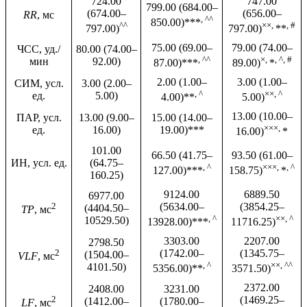
724.00
747.00
799.00 (684.00–
(674.00–
(656.00–
RR
, мс
, ^^
850.00)***
^^
××,
, #
797.00)
797.00)
**
75.00 (69.00–
79.00 (74.00–
ЧCC, уд./
80.00 (74.00–
, ^^
×,
, ^, #
мин
92.00)
87.00)***
89.00)
*
2.00 (1.00–
3.00 (1.00–
СИМ, усл.
3.00 (2.00–
, ^
××, ^
ед.
5.00)
4.00)**
5.00)
13.00 (10.00–
ПАР, усл.
13.00 (9.00–
15.00 (14.00–
×××,
ед.
16.00)
19.00)***
16.00)
*
101.00
66.50 (41.75–
93.50 (61.00–
ИН, усл. ед.
(64.75–
, ^
×××,
, ^
127.00)***
158.75)
*
160.25)
9124.00
6889.50
6977.00
2
(5634.00–
(3854.25–
(4404.50–
TР
, мс
, ^
××, ^
10529.50)
13928.00)***
11716.25)
3303.00
2207.00
2798.50
2
(1742.00–
(1345.75–
(1504.00–
VLF
, мс
, ^
××, ^^
4101.50)
5356.00)**
3571.50)
2372.00
2408.00
3231.00
2
(1469.25–
(1412.00–
(1780.00–
LF
, мс