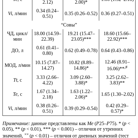
2.12)
2.00)*
0.34 (0.24–
Vi
, л/мин
0.35 (0.26–0.52)
0.36 (0.27–0.51)
0.51)
“Совы”
ЧД, цикл/
18.00 (14.59–
19.21 (15.47–
18.60 (15.66–
мин
22.39)
23.05)***
22.92)***
0.61 (0.41–
ДО, л
0.62 (0.49–0.78)
0.64 (0.43–0.86)
0.80)
12.46 (8.91–
10.15 (7.87–
10.82 (8.89–
МОД, л/мин
,
#
14.27)
14.86)*
16.06)**
3.33 (2.66–
3.09 (2.60–
3.25 (2.62–
Tt
, с
4.22)
3.88)*
3.83)**
1.67 (1.34–
1.63 (1.22–
Te
, с
1.65 (1.30–2.02)
2.18)
2.06)*
0.38 (0.26–
0.42 (0.29–
Vi
, л/мин
0.39 (0.29–0.54)
0.51)
0.57)*
Примечание:
данные представлены как
Me
(
Р
25–
Р
75). * (
p
<
0.05), ** (
p
< 0.01), *** (
p
< 0.001) – отличия от утренних
××
значений,
(
p
< 0.01) – отличия от дневных значений (тест