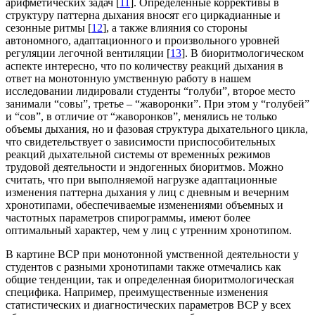
арифметических задач [
11
]. Определенные коррективы в
структуру паттерна дыхания вносят его циркадианные и
сезонные ритмы [
12
], а также влияния со стороны
автономного, адаптационного и произвольного уровней
регуляции легочной вентиляции [
13
]. В биоритмологическом
аспекте интересно, что по количеству реакций дыхания в
ответ на монотонную умственную работу в нашем
исследовании лидировали студенты “голуби”, второе место
занимали “совы”, третье – “жаворонки”. При этом у “голубей”
и “сов”, в отличие от “жаворонков”, менялись не только
объемы дыхания, но и фазовая структура дыхательного цикла,
что свидетельствует о зависимости приспособительных
реакций дыхательной системы от временны́х режимов
трудовой деятельности и эндогенных биоритмов. Можно
считать, что при выполняемой нагрузке адаптационные
изменения паттерна дыхания у лиц с дневным и вечерним
хронотипами, обеспечиваемые изменениями объемных и
частотных параметров спирограммы, имеют более
оптимальный характер, чем у лиц с утренним хронотипом.
В картине ВСР при монотонной умственной деятельности у
студентов с разными хронотипами также отмечались как
общие тенденции, так и определенная биоритмологическая
специфика. Например, преимущественные изменения
статистических и диагностических параметров ВСР у всех