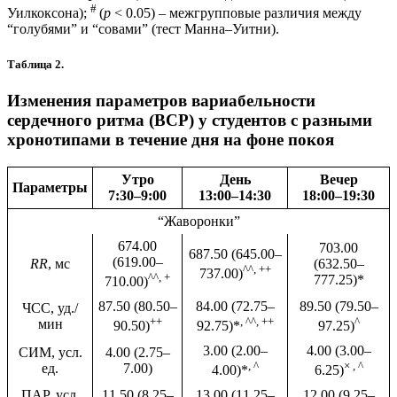
#
Уилкоксона);
(
p
< 0.05) – межгрупповые различия между
“голубями” и “совами” (тест Манна–Уитни).
Таблица 2.
Изменения параметров вариабельности
сердечного ритма (ВСР) у студентов с разными
хронотипами в течение дня на фоне покоя
Утро
День
Вечер
Параметры
7:30–9:00
13:00–14:30
18:00–19:30
“Жаворонки”
674.00
703.00
687.50 (645.00–
(619.00–
RR
, мс
(632.50–
^^, ++
737.00)
^^, +
777.25)*
710.00)
87.50 (80.50–
84.00 (72.75–
89.50 (79.50–
ЧCC, уд./
++
, ^^, ++
^
мин
90.50)
92.75)*
97.25)
3.00 (2.00–
4.00 (3.00–
СИМ, усл.
4.00 (2.75–
, ^
× , ^
ед.
7.00)
4.00)*
6.25)
ПАР, усл.
11.50 (8.25–
13.00 (11.25–
12.00 (9.25–