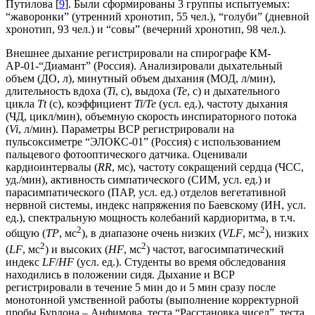
Путилова [
9
]. Были сформированы 3 группы испытуемых:
“жаворонки” (утренний хронотип, 55 чел.), “голуби” (дневной
хронотип, 93 чел.) и “совы” (вечерний хронотип, 98 чел.).
Внешнее дыхание регистрировали на спирографе КМ-
АР-01-“Диамант” (Россия). Анализировали дыхательный
объем (ДО, л), минутный объем дыхания (МОД, л/мин),
длительность вдоха (
Ti
, с), выдоха (
Te
, с) и дыхательного
цикла
Tt
(с), коэффициент
Ti
/
Te
(усл. ед.), частоту дыхания
(ЧД, цикл/мин), объемную скорость инспираторного потока
(
Vi
, л/мин). Параметры ВСР регистрировали на
пульсоксиметре “ЭЛОКС-01” (Россия) с использованием
пальцевого фотооптического датчика. Оценивали
кардиоинтервалы (
RR
, мс), частоту сокращений сердца (ЧСС,
уд./мин), активность симпатического (СИМ, усл. ед.) и
парасимпатического (ПАР, усл. ед.) отделов вегетативной
нервной системы, индекс напряжения по Баевскому (ИН, усл.
ед.), спектральную мощность колебаний кардиоритма, в т.ч.
2
2
общую (
TP
, мс
), в диапазоне очень низких (
VLF
, мс
), низких
2
2
(
LF
, мс
) и высоких (
HF
, мс
) частот, вагосимпатический
индекс
LF
/
HF
(усл. ед.). Студенты во время обследования
находились в положении сидя. Дыхание и ВСР
регистрировали в течение 5 мин до и 5 мин сразу после
монотонной умственной работы (выполнение корректурной
пробы Бурдона – Анфимова, теста “Расстановка чисел”, теста