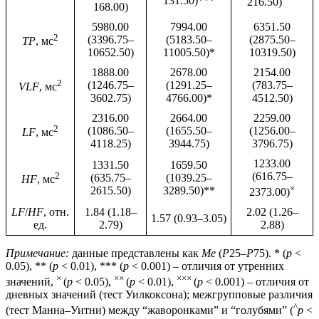
131.50)***
216.50)
168.00)
5980.00
7994.00
6351.50
2
(3396.75–
(5183.50–
(2875.50–
TР
, мс
10652.50)
11005.50)*
10319.50)
1888.00
2678.00
2154.00
2
(1246.75–
(1291.25–
(783.75–
VLF
, мс
3602.75)
4766.00)*
4512.50)
2316.00
2664.00
2259.00
2
(1086.50–
(1655.50–
(1256.00–
LF
, мс
4118.25)
3944.75)
3796.75)
1233.00
1331.50
1659.50
2
(616.75–
(635.75–
(1039.25–
HF
, мс
×
2615.50)
3289.50)**
2373.00)
LF
/
HF
, отн.
1.84 (1.18–
2.02 (1.26–
1.57 (0.93–3.05)
ед.
2.79)
2.88)
Примечание:
данные представлены как
Me
(
Р
25–
Р
75). * (
p
<
0.05), ** (
p
< 0.01), *** (
p
< 0.001) – отличия от утренних
×
××
×××
значений,
(
p
< 0.05),
(
p
< 0.01),
(
p
< 0.001) – отличия от
дневных значений (тест Уилкоксона); межгрупповые различия
^
(тест Манна–Уитни) между “жаворонками” и “голубями” (
p
<