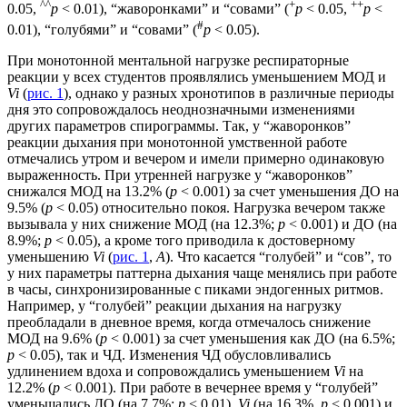
^^
+
++
0.05,
p
< 0.01), “жаворонками” и “совами” (
p
< 0.05,
p
<
#
0.01), “голубями” и “совами” (
p
< 0.05).
При монотонной ментальной нагрузке респираторные
реакции у всех студентов проявлялись уменьшением МОД и
Vi
(
рис. 1
), однако у разных хронотипов в различные периоды
дня это сопровождалось неоднозначными изменениями
других параметров спирограммы. Так, у “жаворонков”
реакции дыхания при монотонной умственной работе
отмечались утром и вечером и имели примерно одинаковую
выраженность. При утренней нагрузке у “жаворонков”
снижался МОД на 13.2% (
p
< 0.001) за счет уменьшения ДО на
9.5% (
p
< 0.05) относительно покоя. Нагрузка вечером также
вызывала у них снижение МОД (на 12.3%;
p
< 0.001) и ДО (на
8.9%;
p
< 0.05), а кроме того приводила к достоверному
уменьшению
Vi
(
рис. 1
,
А
). Что касается “голубей” и “сов”, то
у них параметры паттерна дыхания чаще менялись при работе
в часы, синхронизированные с пиками эндогенных ритмов.
Например, у “голубей” реакции дыхания на нагрузку
преобладали в дневное время, когда отмечалось снижение
МОД на 9.6% (
p
< 0.001) за счет уменьшения как ДО (на 6.5%;
p
< 0.05), так и ЧД. Изменения ЧД обусловливались
удлинением вдоха и сопровождались уменьшением
Vi
на
12.2% (
p
< 0.001). При работе в вечернее время у “голубей”
уменьшались ДО (на 7.7%;
p
< 0.01),
Vi
(на 16.3%,
p
< 0.001) и