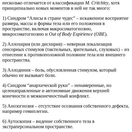
несколько отличается от классификации
M. Critchley
, хотя
принципиально новых моментов в ней не так много:
1) Синдром “Алисы в стране чудес” – искаженное восприятие
размера, массы и формы тела или его положения в
пространстве, включая макросоматогнозию,
микросоматогнозию и
Out of Body Expirience
(
OBE
).
2) Аллохирия (или дисхирия) – неверная локализация
сенсорных стимулов (тактильных, зрительных, слуховых) – их
отнесение к противоположной половине тела или внешнего
пространства.
3) Аллодиния – боль, обусловленная стимулом, который
обычно не вызывает боли.
4) Синдром “анархической руки” – ненамеренные, но
целенаправленные и автономные движения верхней
конечности и межконечностный конфликт.
5) Анозогнозия – отсутствие осознания собственного дефекта,
например гемиплегии.
6) Аутоскопия – видение собственного тела в
экстраперсональном пространстве.