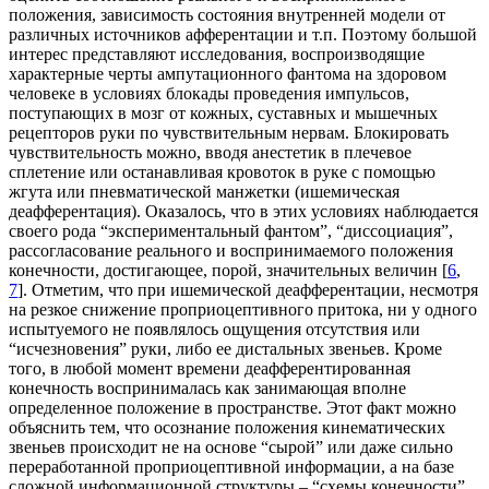
положения, зависимость состояния внутренней модели от
различных источников афферентации и т.п. Поэтому большой
интерес представляют исследования, воспроизводящие
характерные черты ампутационного фантома на здоровом
человеке в условиях блокады проведения импульсов,
поступающих в мозг от кожных, суставных и мышечных
рецепторов руки по чувствительным нервам. Блокировать
чувствительность можно, вводя анестетик в плечевое
сплетение или останавливая кровоток в руке с помощью
жгута или пневматической манжетки (ишемическая
деафферентация). Оказалось, что в этих условиях наблюдается
своего рода “экспериментальный фантом”, “диссоциация”,
рассогласование реального и воспринимаемого положения
конечности, достигающее, порой, значительных величин [
6
,
7
]. Отметим, что при ишемической деафферентации, несмотря
на резкое снижение проприоцептивного притока, ни у одного
испытуемого не появлялось ощущения отсутствия или
“исчезновения” руки, либо ее дистальных звеньев. Кроме
того, в любой момент времени деафферентированная
конечность воспринималась как занимающая вполне
определенное положение в пространстве. Этот факт можно
объяснить тем, что осознание положения кинематических
звеньев происходит не на основе “сырой” или даже сильно
переработанной проприоцептивной информации, а на базе
сложной информационной структуры – “схемы конечности”,