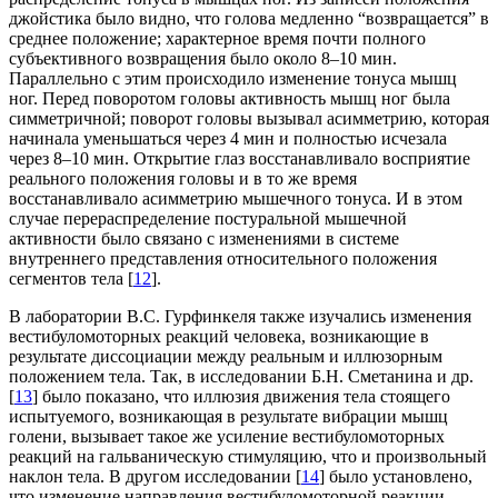
джойстика было видно, что голова медленно “возвращается” в
среднее положение; характерное время почти полного
субъективного возвращения было около 8–10 мин.
Параллельно с этим происходило изменение тонуса мышц
ног. Перед поворотом головы активность мышц ног была
симметричной; поворот головы вызывал асимметрию, которая
начинала уменьшаться через 4 мин и полностью исчезала
через 8–10 мин. Открытие глаз восстанавливало восприятие
реального положения головы и в то же время
восстанавливало асимметрию мышечного тонуса. И в этом
случае перераспределение постуральной мышечной
активности было связано с изменениями в системе
внутреннего представления относительного положения
сегментов тела [
12
].
В лаборатории В.С. Гурфинкеля также изучались изменения
вестибуломоторных реакций человека, возникающие в
результате диссоциации между реальным и иллюзорным
положением тела. Так, в исследовании Б.Н. Сметанина и др.
[
13
] было показано, что иллюзия движения тела стоящего
испытуемого, возникающая в результате вибрации мышц
голени, вызывает такое же усиление вестибуломоторных
реакций на гальваническую стимуляцию, что и произвольный
наклон тела. В другом исследовании [
14
] было установлено,
что изменение направления вестибуломоторной реакции