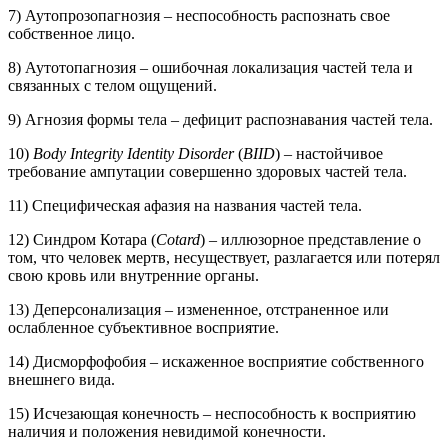
7) Аутопрозопагнозия – неспособность распознать свое
собственное лицо.
8) Аутотопагнозия – ошибочная локализация частей тела и
связанных с телом ощущений.
9) Агнозия формы тела – дефицит распознавания частей тела.
10)
Body Integrity Identity Disorder
(
BIID
) – настойчивое
требование ампутации совершенно здоровых частей тела.
11) Специфическая афазия на названия частей тела.
12) Синдром Котара (
Cotard
) – иллюзорное представление о
том, что человек мертв, несуществует, разлагается или потерял
свою кровь или внутренние органы.
13) Деперсонализация – измененное, отстраненное или
ослабленное субъективное восприятие.
14) Дисморфофобия – искаженное восприятие собственного
внешнего вида.
15) Исчезающая конечность – неспособность к восприятию
наличия и положения невидимой конечности.