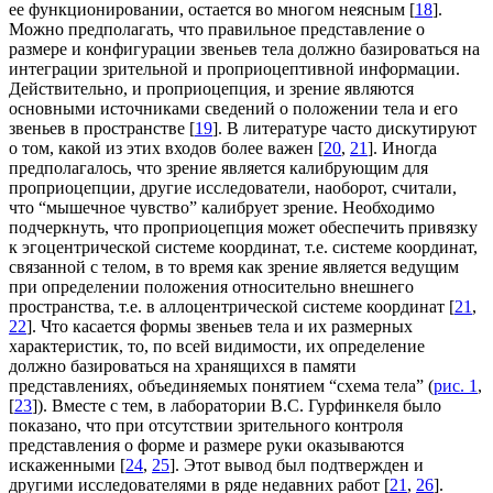
ее функционировании, остается во многом неясным [
18
].
Можно предполагать, что правильное представление о
размере и конфигурации звеньев тела должно базироваться на
интеграции зрительной и проприоцептивной информации.
Действительно, и проприоцепция, и зрение являются
основными источниками сведений о положении тела и его
звеньев в пространстве [
19
]. В литературе часто дискутируют
о том, какой из этих входов более важен [
20
,
21
]. Иногда
предполагалось, что зрение является калибрующим для
проприоцепции, другие исследователи, наоборот, считали,
что “мышечное чувство” калибрует зрение. Необходимо
подчеркнуть, что проприоцепция может обеспечить привязку
к эгоцентрической системе координат, т.е. системе координат,
связанной с телом, в то время как зрение является ведущим
при определении положения относительно внешнего
пространства, т.е. в аллоцентрической системе координат [
21
,
22
]. Что касается формы звеньев тела и их размерных
характеристик, то, по всей видимости, их определение
должно базироваться на хранящихся в памяти
представлениях, объединяемых понятием “схема тела” (
рис. 1
,
[
23
]). Вместе с тем, в лаборатории В.С. Гурфинкеля было
показано, что при отсутствии зрительного контроля
представления о форме и размере руки оказываются
искаженными [
24
,
25
]. Этот вывод был подтвержден и
другими исследователями в ряде недавних работ [
21
,
26
].