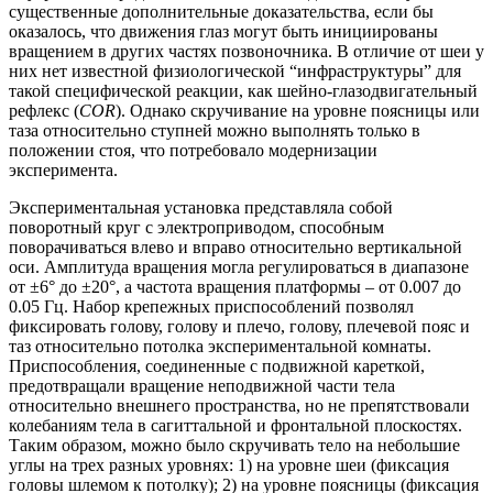
существенные дополнительные доказательства, если бы
оказалось, что движения глаз могут быть инициированы
вращением в других частях позвоночника. В отличие от шеи у
них нет известной физиологической “инфраструктуры” для
такой специфической реакции, как шейно-глазодвигательный
рефлекс (
COR
). Однако скручивание на уровне поясницы или
таза относительно ступней можно выполнять только в
положении стоя, что потребовало модернизации
эксперимента.
Экспериментальная установка представляла собой
поворотный круг с электроприводом, способным
поворачиваться влево и вправо относительно вертикальной
оси. Амплитуда вращения могла регулироваться в диапазоне
от ±6° до ±20°, а частота вращения платформы – от 0.007 до
0.05 Гц. Набор крепежных приспособлений позволял
фиксировать голову, голову и плечо, голову, плечевой пояс и
таз относительно потолка экспериментальной комнаты.
Приспособления, соединенные с подвижной кареткой,
предотвращали вращение неподвижной части тела
относительно внешнего пространства, но не препятствовали
колебаниям тела в сагиттальной и фронтальной плоскостях.
Таким образом, можно было скручивать тело на небольшие
углы на трех разных уровнях: 1) на уровне шеи (фиксация
головы шлемом к потолку); 2) на уровне поясницы (фиксация