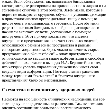
макак. Были обнаружены так называемые бимодальные
клетки, которые реагировали на прикосновение к ладони и на
зрительные стимулы в этой области. Затем макак, которые в
норме не пользуются орудиями, обучали в условиях фиксации
в приматологическом кресле доставать пищу с помощью
инструмента, напоминающего грабельки. После обучения
рецептивные поля бимодальных нейронов расширялись и
начинали включать области, достижимые с помощью
инструмента. Этот пример показывает, что система
внутреннего представления включает несколько моделей,
относящихся к разным зонам пространства и разным
сенсорным модальностям. Здесь можно вспомнить старые
представления о “
Raumschalen
” – зонах пространства,
отличающихся по ведущим видам афферентации и способам
действий в них, а также о выводах Н.А. Бернштейна о том,
что каждый уровень управления движениями имеет свои
ведущие виды афферентации. Поэтому ставить равенство
между терминами “схема тела” и “система внутреннего
представления” было бы неправильно.
Схема тела и восприятие у здоровых людей
Несмотря на всю ценность клинических наблюдений, им все-
таки присущи определенные ограничения. Так, невозможно
оценить соотношение реального и воспринимаемого