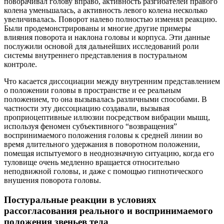
поворачивал голову вправо, активность разгибателей правого
колена уменьшалась, а активность левого колена несколько
увеличивалась. Поворот налево полностью изменял реакцию.
Были продемонстрированы и многие другие примеры
влияния поворота и наклона головы и корпуса. Эти данные
послужили основой для дальнейших исследований роли
системы внутреннего представления в постуральном
контроле.
Что касается диссоциации между внутренним представлением
о положении головы в пространстве и ее реальным
положением, то она вызывалась различными способами. В
частности эту диссоциацию создавали, вызывая
проприоцептивные иллюзии посредством вибрации мышц,
используя феномен субъективного “возвращения”
воспринимаемого положения головы к средней линии во
время длительного удержания в поворотном положении,
помещая испытуемого в неоднозначную ситуацию, когда его
туловище очень медленно вращается относительно
неподвижной головы, и даже с помощью гипнотического
внушения поворота головы.
Постуральные реакции в условиях
рассогласования реального и воспринимаемого
положения звеньев тела