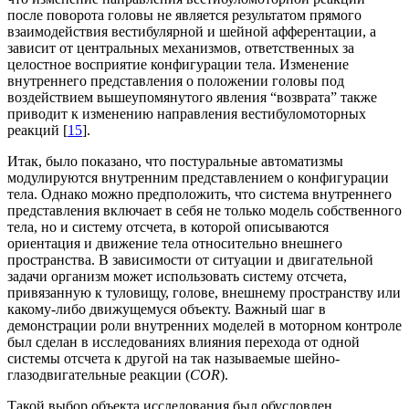
после поворота головы не является результатом прямого
взаимодействия вестибулярной и шейной афферентации, а
зависит от центральных механизмов, ответственных за
целостное восприятие конфигурации тела. Изменение
внутреннего представления о положении головы под
воздействием вышеупомянутого явления “возврата” также
приводит к изменению направления вестибуломоторных
реакций [
15
].
Итак, было показано, что постуральные автоматизмы
модулируются внутренним представлением о конфигурации
тела. Однако можно предположить, что система внутреннего
представления включает в себя не только модель собственного
тела, но и систему отсчета, в которой описываются
ориентация и движение тела относительно внешнего
пространства. В зависимости от ситуации и двигательной
задачи организм может использовать систему отсчета,
привязанную к туловищу, голове, внешнему пространству или
какому-либо движущемуся объекту. Важный шаг в
демонстрации роли внутренних моделей в моторном контроле
был сделан в исследованиях влияния перехода от одной
системы отсчета к другой на так называемые шейно-
глазодвигательные реакции (
COR
).
Такой выбор объекта исследования был обусловлен