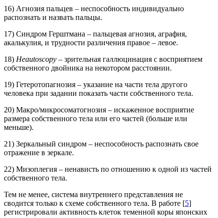
16) Агнозия пальцев – неспособность индивидуально
распознать и назвать пальцы.
17) Синдром Герштмана – пальцевая агнозия, аграфия,
акалькулия, и трудности различения правое – левое.
18)
Heautoscopy
– зрительная галлюцинация с восприятием
собственного двойника на некотором расстоянии.
19) Гетеротопагнозия – указание на части тела другого
человека при задании показать части собственного тела.
20) Макро/микросоматогнозия – искаженное восприятие
размера собственного тела или его частей (больше или
меньше).
21) Зеркальный синдром – неспособность распознать свое
отражение в зеркале.
22) Мизоплегия – ненависть по отношению к одной из частей
собственного тела.
Тем не менее, система внутреннего представления не
сводится только к схеме собственного тела. В работе [
5
]
регистрировали активность клеток теменной коры японских