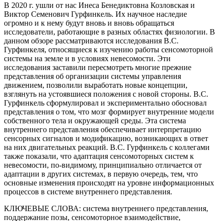
В 2020 г. ушли от нас Инеса Бенедиктовна Козловская и
Виктор Семенович Гурфинкель. Их научное наследие
огромно и к нему будут вновь и вновь обращаться
исследователи, работающие в разных областях физиологии. В
данном обзоре рассматриваются исследования В.С.
Гурфинкеля, относящиеся к изучению работы сенсомоторной
системы на земле и в условиях невесомости. Эти
исследования заставили пересмотреть многие прежние
представления об организации системы управления
движением, позволили выработать новые концепции,
взглянуть на устоявшиеся положения с новой стороны. В.С.
Гурфинкель сформулировал и экспериментально обосновал
представления о том, что мозг формирует внутренние модели
собственного тела и окружающей среды. Эта система
внутреннего представления обеспечивает интерпретацию
сенсорных сигналов и модификацию, возникающих в ответ
на них двигательных реакций. В.С. Гурфинкель с коллегами
также показали, что адаптация сенсомоторных систем к
невесомости, по-видимому, принципиально отличается от
адаптации в других системах, в первую очередь, тем, что
основные изменения происходят на уровне информационных
процессов в системе внутреннего представления.
КЛЮЧЕВЫЕ СЛОВА:
система внутреннего представления,
поддержание позы, сенсомоторное взаимодействие,