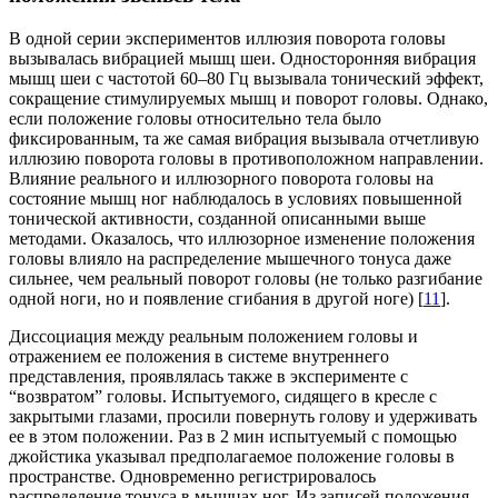
В одной серии экспериментов иллюзия поворота головы
вызывалась вибрацией мышц шеи. Односторонняя вибрация
мышц шеи с частотой 60–80 Гц вызывала тонический эффект,
сокращение стимулируемых мышц и поворот головы. Однако,
если положение головы относительно тела было
фиксированным, та же самая вибрация вызывала отчетливую
иллюзию поворота головы в противоположном направлении.
Влияние реального и иллюзорного поворота головы на
состояние мышц ног наблюдалось в условиях повышенной
тонической активности, созданной описанными выше
методами. Оказалось, что иллюзорное изменение положения
головы влияло на распределение мышечного тонуса даже
сильнее, чем реальный поворот головы (не только разгибание
одной ноги, но и появление сгибания в другой ноге) [
11
].
Диссоциация между реальным положением головы и
отражением ее положения в системе внутреннего
представления, проявлялась также в эксперименте с
“возвратом” головы. Испытуемого, сидящего в кресле с
закрытыми глазами, просили повернуть голову и удерживать
ее в этом положении. Раз в 2 мин испытуемый с помощью
джойстика указывал предполагаемое положение головы в
пространстве. Одновременно регистрировалось
распределение тонуса в мышцах ног. Из записей положения