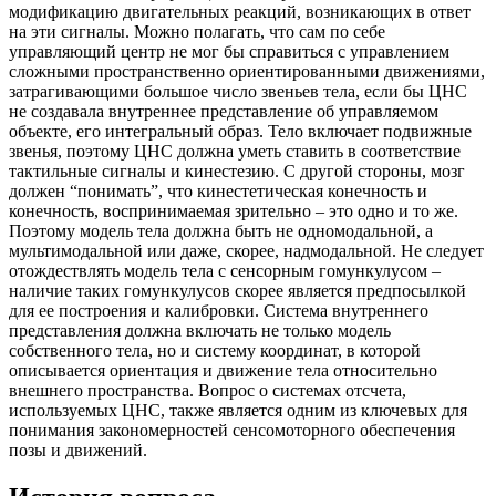
модификацию двигательных реакций, возникающих в ответ
на эти сигналы. Можно полагать, что сам по себе
управляющий центр не мог бы справиться с управлением
сложными пространственно ориентированными движениями,
затрагивающими большое число звеньев тела, если бы ЦНС
не создавала внутреннее представление об управляемом
объекте, его интегральный образ. Тело включает подвижные
звенья, поэтому ЦНС должна уметь ставить в соответствие
тактильные сигналы и кинестезию. С другой стороны, мозг
должен “понимать”, что кинестетическая конечность и
конечность, воспринимаемая зрительно – это одно и то же.
Поэтому модель тела должна быть не одномодальной, а
мультимодальной или даже, скорее, надмодальной. Не следует
отождествлять модель тела с сенсорным гомункулусом –
наличие таких гомункулусов скорее является предпосылкой
для ее построения и калибровки. Система внутреннего
представления должна включать не только модель
собственного тела, но и систему координат, в которой
описывается ориентация и движение тела относительно
внешнего пространства. Вопрос о системах отсчета,
используемых ЦНС, также является одним из ключевых для
понимания закономерностей сенсомоторного обеспечения
позы и движений.