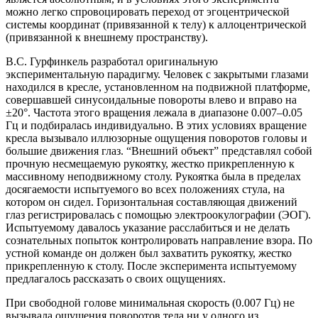
можно легко спровоцировать переход от эгоцентрической
системы координат (привязанной к телу) к аллоцентрической
(привязанной к внешнему пространству).
В.С. Гурфинкель разработал оригинальную
экспериментальную парадигму. Человек с закрытыми глазами
находился в кресле, установленном на подвижной платформе,
совершавшей синусоидальные повороты влево и вправо на
±20°. Частота этого вращения лежала в диапазоне 0.007–0.05
Гц и подбиралась индивидуально. В этих условиях вращение
кресла вызывало иллюзорные ощущения поворотов головы и
большие движения глаз. “Внешний объект” представлял собой
прочную несмещаемую рукоятку, жестко прикрепленную к
массивному неподвижному столу. Рукоятка была в пределах
досягаемости испытуемого во всех положениях стула, на
котором он сидел. Горизонтальная составляющая движений
глаз регистрировалась с помощью электроокулографии (ЭОГ).
Испытуемому давалось указание расслабиться и не делать
сознательных попыток контролировать направление взора. По
устной команде он должен был захватить рукоятку, жестко
прикрепленную к столу. После эксперимента испытуемому
предлагалось рассказать о своих ощущениях.
При свободной голове минимальная скорость (0.007 Гц) не
вызывала ощущения поворотов тела ни у одного из