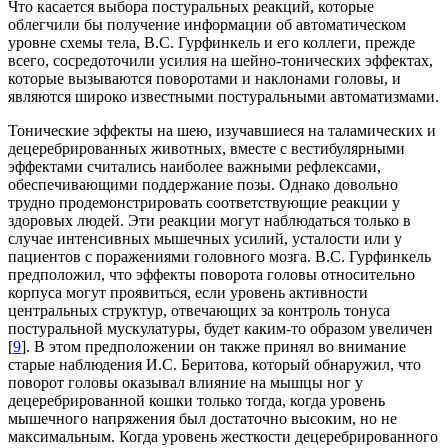
Что касается выбора постуральных реакций, которые
облегчили бы получение информации об автоматическом
уровне схемы тела, В.С. Гурфинкель и его коллеги, прежде
всего, сосредоточили усилия на шейно-тонических эффектах,
которые вызываются поворотами и наклонами головы, и
являются широко известными постуральными автоматизмами.
Тонические эффекты на шею, изучавшиеся на таламических и
децеребрированных животных, вместе с вестибулярными
эффектами считались наиболее важными рефлексами,
обеспечивающими поддержание позы. Однако довольно
трудно продемонстрировать соответствующие реакции у
здоровых людей. Эти реакции могут наблюдаться только в
случае интенсивных мышечных усилий, усталости или у
пациентов с поражениями головного мозга. В.С. Гурфинкель
предположил, что эффекты поворота головы относительно
корпуса могут проявиться, если уровень активности
центральных структур, отвечающих за контроль тонуса
постуральной мускулатуры, будет каким-то образом увеличен
[
9
]. В этом предположении он также принял во внимание
старые наблюдения И.С. Беритова, который обнаружил, что
поворот головы оказывал влияние на мышцы ног у
децеребрированной кошки только тогда, когда уровень
мышечного напряжения был достаточно высоким, но не
максимальным. Когда уровень жесткости децеребрированного