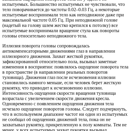
испытуемых. Большинство испытуемых не чувствовали, что
тело поворачивается до частоты 0.02–0.03 Гц, а некоторые
испытуемые воспринимали тело как неподвижное даже при
максимальной частоте 0.05 Гц. При неподвижной голове
(надетый на голову шлем жестко крепился к потолку) все
испытуемые воспринимали вращение стула как повороты
головы относительно неподвижного тела.
Иллюзия поворота головы сопровождалась
антикомпенсаторными движениями глаз в направлении
иллюзорного движения. Захват жесткой рукоятки,
зафиксированной относительно пола, вызывал заметные
изменения в восприятии: появлялось ощущение поворота тела
в пространстве (в направлении реальных поворотов
туловища). Движения глаз после исчезновения иллюзии
становились намного меньше, если человек берет жесткую
рукоятку, что приводит к исчезновению иллюзии.
Интенсивность ощущения скорости вращения туловища
возрастала с увеличением скорости движения кресла.
Одновременно с появлением ощущения движения тела
исчезало ощущение поворотов головы. Следует подчеркнуть,
что в используемом диапазоне частот ни один из испытуемых
не сообщал об ощущениях движений тела, пока он не
захватывал рукоятку, прикрепленную к полу комнаты. Тем не
менее, у всех испытуемых захват рукоятки вызывал