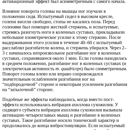
активационный эффект был асимметричным с самого начала.
Влияние поворота головы на мышцы ног изучали в
положении сидя. Испытуемый сидел в высоком кресле,
голени висели свободно, стопы не касались пола. Перед
голенями был помещен жесткий стержень, и испытуемые,
стремясь разогнуть ноги в коленных суставах, прикладывали
небольшое изометрическое усилие к этому стержню. После
выдерживания этого усилия в течение 40–60 с испытуемый
расслаблял разгибатели колена, и стержень убирался. Через 2–
3 с начиналось непроизвольное разгибание ног в коленных
суставах, сохранявшееся около 1 мин. Если голова находилась
в среднем положении, разгибание ног в коленных суставах (и
электрическая активность
m. quadriceps
) было симметричным.
Поворот головы влево или вправо сопровождался
значительным ослаблением разгибания ног на
“подбородочной” стороне и некоторым усилением разгибания
на “затылочной” стороне.
Подобные же эффекты наблюдались, когда вместо пост-
эффекта использовалась вибрация ахиллова сухожилия. У
сидящего субъекта вибрация ахиллова сухожилия вызывала
активацию четырехглавых мышц и разгибание в коленных
суставах. Такое разгибание носило тонический характер и
продолжалось до конца вибростимуляции. Если испытуемый