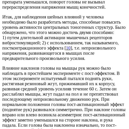
препарата уменьшался, поворот головы не вызывал
перераспределения напряжения мышц конечностей.
Итак, для наблюдения шейных влияний у человека
необходимо было разработать методы, способные повысить
уровень активности центральных тоногенных структур. Было
обнаружено, что этого можно достичь двумя способами:
1) путем длительной активации мышечных рецепторов
вибростимуляцией; 2) с использованием, так называемого,
постконтракционного эффекта [
10
], т.е. непроизвольного
напряжения, развивающегося в мышцах после
предварительного произвольного усилия.
Влияние наклонов головы на мышцы рук можно было
наблюдать в простейшем эксперименте с пост-эффектом. В
этом эксперименте испытуемый пытался поднять руки,
растягивая резиновый жгут, прижимавший их к корпусу,
развивая средний уровень усилияв течение 60 с. Затем он
расслаблял мышцы, жгут падал на пол и не препятствовал
последующему непроизвольному движению рук. При
нормальном положении головы пост-активационный эффект
(поднятие рук) развивался симметрично. При наклоне головы
вправо или влево возникла асимметрия: пост-активационный
эффект заметно уменьшался на стороне наклона, и рука
падала. Если голова была наклонена изначально, то пост-