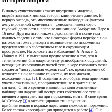
История вопроса
В пользу существования таких внутренних моделей,
вырабатываемых мозгом, говорят клинические данные. В
первую очередь, это многочисленные наблюдения фантома
ампутированной конечности – феномена, известного с
глубокой древности и впервые описанного Амбруазом Паре в
16 веке. Другим источником представлений о схеме тела
явились сведения о том, что некоторые формы церебральной
патологии тоже приводят к возникновению искаженных
представлений о собственном теле и окружающем
пространстве. На основе этих наблюдений
H. Head
и
G.
Holmes
в 1911 г. высказали предположение о том, что в
течение жизни благодаря синтезу разнообразных ощущений,
исходящих из различных частей тела, в коре головного мозга
создается “постуральная модель тела”, т.е. представление об
относительной величине ее частей, их взаимосвязи,
положении и т.д. [
2
]. В создании этого образа тела принимают
участие тактильные, проприоцептивные и зрительные
сигналы. С того времени накопились многочисленные
наблюдения нарушений восприятия собственного тела и
внешнего пространства при поражениях мозга. В свое время
M. Critchley
[
3
] классифицировал эти нарушения
приблизительно в порядке нарастания сложности поражения.
Более свежая классификация приводится в работе [
4
]. Она