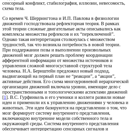
сенсорный конфликт, стабилография, иллюзии, невесомость,
схема тела.
Со времен Ч. Шеррингтона и И.П. Павлова в физиологии
движений господствовала рефлекторная теория. В рамках
этой теории сложные двигательные акты описывались как
комплексы множества рефлексов и их “переключений”.
Однако такая интерпретация столкнулась с множеством
трудностей, так что возникла потребность в новой теории.
При поддержании позы и выполнении произвольных
движений мозг должен решать проблему координации
афферентной информации от множества источников и
управления сложной многосуставной структурой тела
человека. Н.А. Бернштейн предложил новый подход,
выдвигающий на первый план не “реакции”, а “акции”,
активные действия. Его схема многоуровневой иерархической
организации движений включала уровни, имеющие дело с
пространственными и топологическими аспектами движений
[
1
]. В.С. Гурфинкель и его ученики и коллеги развили новые
идеи и применили их к управлению движениями у человека и
животных. Эти идеи базируются на представлении о том, что
мозг формирует систему внутреннего представления,
включающую внутренние модели собственного тела и
окружающей среды. Система внутреннего представления
обеспечивает интерпретацию сенсорных сигналов и