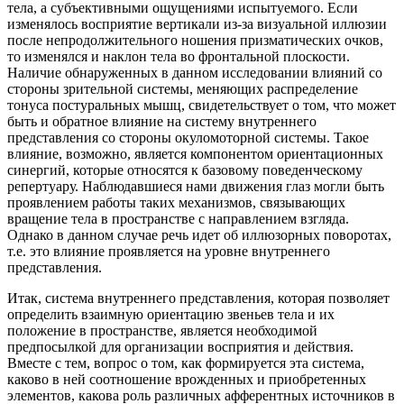
тела, а субъективными ощущениями испытуемого. Если
изменялось восприятие вертикали из-за визуальной иллюзии
после непродолжительного ношения призматических очков,
то изменялся и наклон тела во фронтальной плоскости.
Наличие обнаруженных в данном исследовании влияний со
стороны зрительной системы, меняющих распределение
тонуса постуральных мышц, свидетельствует о том, что может
быть и обратное влияние на систему внутреннего
представления со стороны окуломоторной системы. Такое
влияние, возможно, является компонентом ориентационных
синергий, которые относятся к базовому поведенческому
репертуару. Наблюдавшиеся нами движения глаз могли быть
проявлением работы таких механизмов, связывающих
вращение тела в пространстве с направлением взгляда.
Однако в данном случае речь идет об иллюзорных поворотах,
т.е. это влияние проявляется на уровне внутреннего
представления.
Итак, система внутреннего представления, которая позволяет
определить взаимную ориентацию звеньев тела и их
положение в пространстве, является необходимой
предпосылкой для организации восприятия и действия.
Вместе с тем, вопрос о том, как формируется эта система,
каково в ней соотношение врожденных и приобретенных
элементов, какова роль различных афферентных источников в