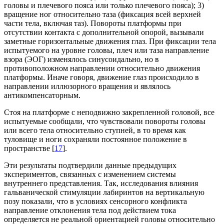
головы и плечевого пояса или только плечевого пояса); 3)
вращение ног относительно таза (фиксация всей верхней
части тела, включая таз). Повороты платформы при
отсутствии контакта с дополнительной опорой, вызывали
заметные горизонтальные движения глаз. При фиксации тела
испытуемого на уровне головы, плеч или таза направление
взора (ЭОГ) изменялось синусоидально, но в
противоположном направлении относительно движения
платформы. Иначе говоря, движение глаз происходило в
направлении иллюзорного вращения и являлось
антикомпенсаторным.
Стоя на платформе с неподвижно закрепленной головой, все
испытуемые сообщали, что чувствовали повороты головы
или всего тела относительно ступней, в то время как
туловище и ноги сохраняли постоянное положение в
пространстве [
17
].
Эти результаты подтвердили данные предыдущих
экспериментов, связанных с изменением системы
внутреннего представления. Так, исследования влияния
гальванической стимуляции лабиринтов на вертикальную
позу показали, что в условиях сенсорного конфликта
направление отклонения тела под действием тока
определяется не реальной ориентацией головы относительно