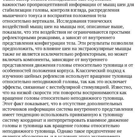
важностью проприоцептивной информации от мышц шеи для
стабилизации головы, контроля взгляда, распределения
мышечного тонуса и восприятия положения тела
относительно вертикали. Исследования тонических
воздействий мышц шеи на мышцы ног, описанные выше,
показали, что эти воздействия не ограничиваются простыми
рефлекторными реакциями, а зависят от внутреннего
представления конфигурации тела. Эти результаты позволили
предположить, что влияние шеи на экстраокулярные мышцы
также не является исключительно рефлекторным, но может
включать компоненты, зависящие от внутреннего
представления движения головы относительно туловища и от
особенностей положения корпуса. Классический подход к
изучению шейных рефлексов использует вращение туловища
относительно неподвижной головы, так как это исключает
эффекты, связанные с вестибулярной стимуляцией. Известно,
что на низкой скорости эти повороты воспринимаются как
вращение головы относительно неподвижного туловища.
Этот факт показывает, что в отсутствие дополнительных
источников информации система внутреннего представления
имеет тенденцию использовать привязанную к туловищу
систему координат и интерпретировать взаимное движение
головы и туловища как вращение головы относительно
неподвижного туловища. Однако такое предпочтение не
является абсолютным, и в условиях этого эксперимента