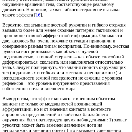
ощущение вращения тела, соответствующее реальному
движению. Напротив, захват гибкого стержня не вызывал
такого эффекта [
16
].
Вероятно, схватывание жесткой рукоятки и гибкого стержня
вызывало более или менее сходные паттерны тактильной и
проприоцептивной афферентной информации. Однако эти
две, казалось бы, очень похожие ситуации приводили к
совершенно разным типам восприятия. По-видимому, жесткая
рукоятка воспринималась как объект с нулевой
податливостью, а тонкий стержень – как объект, способный
деформироваться, скользить или наклоняться относительно
тела. Следует подчеркнуть, что знания свойств окружающих
тел (податливых и гибких или жестких и неподвижных) и
неподвижности земной поверхности не связаны с уровнем
рефлексов – это уровень внутреннего представления
собственного тела и внешнего мира.
Вывод о том, что эффект контакта с внешним объектом
зависит не только от модальностей возникающей
афферентации, но и от значения контакта в контексте
априорных представлений о свойствах ближайшего
окружения, был подтвержден двумя наблюдениями: 1) захват
рукоятки может быть заменен давлением ноги на
неподвижный внешний объект (что вызывает совершенно