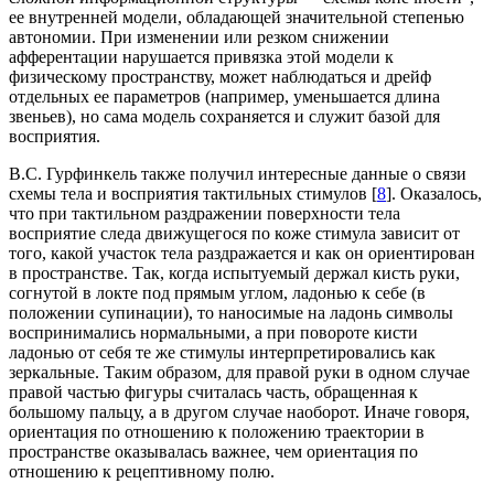
ее внутренней модели, обладающей значительной степенью
автономии. При изменении или резком снижении
афферентации нарушается привязка этой модели к
физическому пространству, может наблюдаться и дрейф
отдельных ее параметров (например, уменьшается длина
звеньев), но сама модель сохраняется и служит базой для
восприятия.
В.С. Гурфинкель также получил интересные данные о связи
схемы тела и восприятия тактильных стимулов [
8
]. Оказалось,
что при тактильном раздражении поверхности тела
восприятие следа движущегося по коже стимула зависит от
того, какой участок тела раздражается и как он ориентирован
в пространстве. Так, когда испытуемый держал кисть руки,
согнутой в локте под прямым углом, ладонью к себе (в
положении супинации), то наносимые на ладонь символы
воспринимались нормальными, а при повороте кисти
ладонью от себя те же стимулы интерпретировались как
зеркальные. Таким образом, для правой руки в одном случае
правой частью фигуры считалась часть, обращенная к
большому пальцу, а в другом случае наоборот. Иначе говоря,
ориентация по отношению к положению траектории в
пространстве оказывалась важнее, чем ориентация по
отношению к рецептивному полю.