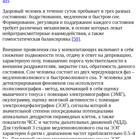
49
].
Здоровый человек в течение суток пребывает в трех разных
состояниях: бодрствовании, медленном и быстром сне.
Формирование, регуляция и поддержание каждого состояния
требует различных механизмов, в основе которых лежат
нейротрансмиттерные взаимодействия, а также
гомеостатическая балансировка [
50
].
Внешние проявления сна у млекопитающих включают в себя
снижение подвижности тела, отдачу в ответ на депривацию,
характерную позу, повышение порога чувствительности к
внешним раздражителям, закрытие глаз, обратимость данного
состояния. Сон человека состоит из двух чередующихся фаз –
медленноволнового и быстроволнового сна. У человека для
детектерирования феноменов сна используется
полисомнография - метод, включающий в себя оценку
мышечного тонуса с помощью электромиографии (ЭМГ),
окулограмму, оценку мозговой активности с помощью
электроэнцефалографии (ЭЭГ), сигналы которой в
значительной степени опосредованы потенциалами
апикальных дендритов пирамидных клеток, а также
показатели ЧСС и частоты дыхательных движений (ЧДД).
Для глубокой 3 стадии медленноволнового сна на ЭЭГ
характерен δ-ритм с диапазоном частот приблизительно 0.5–4
Гц. Для второй стадии медленноволнового сна на ЭЭГ