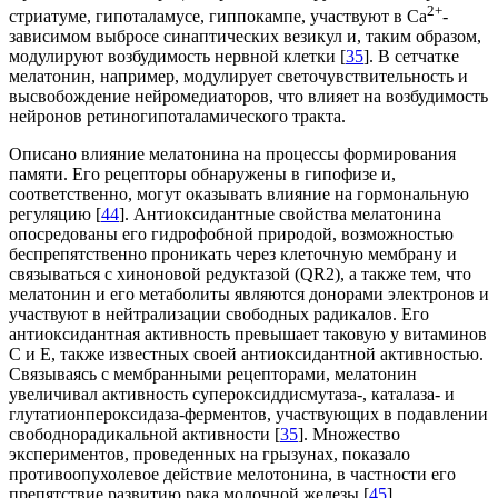
2+
стриатуме, гипоталамусе, гиппокампе, участвуют в Са
-
зависимом выбросе синаптических везикул и, таким образом,
модулируют возбудимость нервной клетки [
35
]. В сетчатке
мелатонин, например, модулирует светочувствительность и
высвобождение нейромедиаторов, что влияет на возбудимость
нейронов ретиногипоталамического тракта.
Описано влияние мелатонина на процессы формирования
памяти. Его рецепторы обнаружены в гипофизе и,
соответственно, могут оказывать влияние на гормональную
регуляцию [
44
]. Антиоксидантные свойства мелатонина
опосредованы его гидрофобной природой, возможностью
беспрепятственно проникать через клеточную мембрану и
связываться с хиноновой редуктазой (QR2), а также тем, что
мелатонин и его метаболиты являются донорами электронов и
участвуют в нейтрализации свободных радикалов. Его
антиоксидантная активность превышает таковую у витаминов
С и Е, также известных своей антиоксидантной активностью.
Связываясь с мембранными рецепторами, мелатонин
увеличивал активность супероксиддисмутаза-, каталаза- и
глутатионпероксидаза-ферментов, участвующих в подавлении
свободнорадикальной активности [
35
]. Множество
экспериментов, проведенных на грызунах, показало
противоопухолевое действие мелотонина, в частности его
препятствие развитию рака молочной железы [
45
].