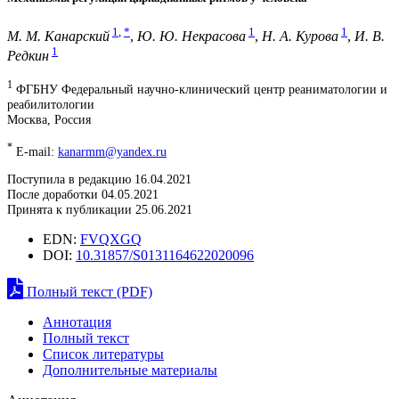
1
,
*
1
1
М. М. Канарский
,
Ю. Ю. Некрасова
,
Н. А. Курова
,
И. В.
1
Редкин
1
ФГБНУ Федеральный научно-клинический центр реаниматологии и
реабилитологии
Москва, Россия
*
E-mail:
kanarmm@yandex.ru
Поступила в редакцию 16.04.2021
После доработки 04.05.2021
Принята к публикации 25.06.2021
EDN:
FVQXGQ
DOI:
10.31857/S0131164622020096
Полный текст (PDF)
Аннотация
Полный текст
Список литературы
Дополнительные материалы