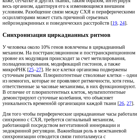
коже, сетчатке и других тканях, таким образом, интегрируя
весь организм, адаптируя его к изменяющимся внешним
условиям. Разобщение связи между СХЯ и периферическими
осцилляторами может стать причиной серьезных
нейроэндокринных и поведенческих расстройств [
19
,
24
].
Cинхронизация циркадианных ритмов
У человека около 10% генов вовлечены в циркадианный
механизм. На посттрансляционном и посттранскрипционном
уровне их модуляция происходит за счет метилирования,
полиаденилирования, модификаций гистонов, а также
микроРНК [
25
–
27
]. Не все клетки организма подвержены
суточным ритмам. Плюрипотентные стволовые клетки – одни
из немногих, которые не проявляют ритмичности, хотя гены,
ответственные за часовые механизмы, в них функционируют.
В отличие от плюрипотентных клеток, мультипотентные
демонстрируют суточные колебания, что объясняет
уникальность временнóй организации каждой ткани [
26
,
27
].
Для того чтобы периферические циркадианные часы работали
синхронно с СХЯ, требуется сигнальный механизм,
работающий посредством вегетативной иннервации и
эндокринной регуляции. Важнейшая роль в межтканевой
синхронизации отводится связи гипоталамуса с