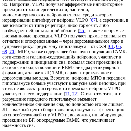
их. Напротив, VLPO получает афферентные ингибиторные
проекции от холинергических и, частично,
моноаминергических нейронов ствола, среди которых
норадреналин ингибирует нейроны VLPO [
67
], а серотонин, в
зависимости от типа рецептора, либо тормозит, либо
возбуждает нейроны данной области [
55
], а также непрямые
гистаминовые проекции. VLPO получает прямые сигналы от
сетчатки и опосредованные – через дорсомедиальное ядро и
суправентрикулярную зону гипоталамуса – от СХЯ [
61
,
66
,
68
–
70
]. МПО, также содержащее большую популяцию ГАМК-
ергических и галанин-содержащийх нейронов, участвует в
поддержании и инициации сна, посылая свои проекции на
активные в бодрствовании и REM-сне ядра ретикулярной
формации, а также к ЛГ, ТМЯ, паравентирикулярное и
дорсомедиальные ядра. Вероятно, нейроны МПО в переднем
гипоталамусе больше участвуют в запуске всей цепочки, при
этом, не являясь триггером, в то время как нейроны VLPO
участвуют в его поддержании [
71
,
72
]. Стоит отметить, что
разрушение переднего гипоталамуса вызывает
количественное снижение сна, но полностью его не лишает.
ЛГ – важный центр бодрствования, получает афферентацию
из способствующей сну VLPO и, возможно, ингибирующие
проекции из BF, опосредуемые ГАМК, что увеличивает
надежность сна.