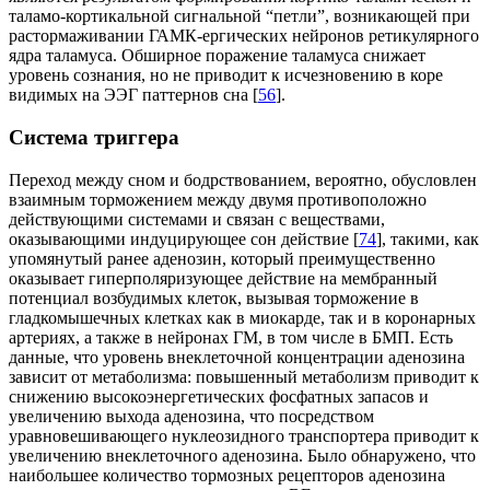
таламо-кортикальной сигнальной “петли”, возникающей при
растормаживании ГАМК-ергических нейронов ретикулярного
ядра таламуса. Обширное поражение таламуса снижает
уровень сознания, но не приводит к исчезновению в коре
видимых на ЭЭГ паттернов сна [
56
].
Система триггера
Переход между сном и бодрствованием, вероятно, обусловлен
взаимным торможением между двумя противоположно
действующими системами и связан с веществами,
оказывающими индуцирующее сон действие [
74
], такими, как
упомянутый ранее аденозин, который преимущественно
оказывает гиперполяризующее действие на мембранный
потенциал возбудимых клеток, вызывая торможение в
гладкомышечных клетках как в миокарде, так и в коронарных
артериях, а также в нейронах ГМ, в том числе в БМП. Есть
данные, что уровень внеклеточной концентрации аденозина
зависит от метаболизма: повышенный метаболизм приводит к
снижению высокоэнергетических фосфатных запасов и
увеличению выхода аденозина, что посредством
уравновешивающего нуклеозидного транспортера приводит к
увеличению внеклеточного аденозина. Было обнаружено, что
наибольшее количество тормозных рецепторов аденозина