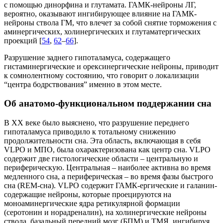
с помощью динорфина и глутамата. ГАМК-нейроны ЛГ,
вероятно, оказывают ингибирующее влияние на ГАМК-
нейроны ствола ГМ, что влечет за собой снятие торможения с
аминергических, холинергических и глутаматергических
проекций [
54
,
62
–
66
].
Разрушение заднего гипоталамуса, содержащего
гистаминергические и орексинергические нейроны, приводит
к сомнолентному состоянию, что говорит о локализации
“центра бодрствования” именно в этом месте.
Об анатомо-функциональном поддержании сна
В XX веке было выяснено, что разрушение переднего
гипоталамуса приводило к тотальному снижению
продолжительности сна. Эта область, включающая в себя
VLPO и МПО, была охарактеризована как центр сна. VLPO
содержит две гистологические области – центральную и
периферическую. Центральная – наиболее активна во время
медленного сна, а периферическая – во время фазы быстрого
сна (REM-сна). VLPO содержит ГАМК-ергические и галанин-
содержащие нейроны, которые проецируются на
моноаминергические ядра ретикулярной формации
(серотонин и норадреналин), на холинергические нейроны
ствола, базальный передний мозг (БПМ) и ТМЯ, ингибируя