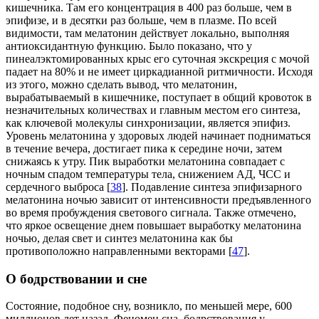
кишечника. Там его концентрация в 400 раз больше, чем в
эпифизе, и в десятки раз больше, чем в плазме. По всей
видимости, там мелатонин действует локально, выполняя
антиоксидантную функцию. Было показано, что у
пинеалэктомированных крыс его суточная экскреция с мочой
падает на 80% и не имеет циркадианной ритмичности. Исходя
из этого, можно сделать вывод, что мелатонин,
вырабатываемый в кишечнике, поступает в общий кровоток в
незначительных количествах и главным местом его синтеза,
как ключевой молекулы синхронизации, является эпифиз.
Уровень мелатонина у здоровых людей начинает подниматься
в течение вечера, достигает пика к середине ночи, затем
снижаясь к утру. Пик выработки мелатонина совпадает с
ночным спадом температуры тела, снижением АД, ЧСС и
сердечного выброса [
38
]. Подавление синтеза эпифизарного
мелатонина ночью зависит от интенсивности предъявленного
во время пробуждения светового сигнала. Также отмечено,
что яркое освещение днем повышает выработку мелатонина
ночью, делая свет и синтез мелатонина как бы
противоположно направленными векторами [
47
].
О бодрствовании и сне
Состояние, подобное сну, возникло, по меньшей мере, 600
миллионов лет назад. Феномен сна–бодрствования у