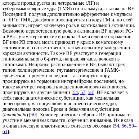
которые проецируется на латеральные (ЛГ) и
туберомамиллярные ядра (ТМЯ) гипоталамуса, а также на BF.
Последний, получая дополнительно афферентные импульсы
от ЛГ и ТМЯ, диффузно проецируется на кору ГМ и, по всей
видимости, играет ключевую роль в кортикальной активации.
Возможно первостепенную роль в активации BF играют РС-
и РВ-глутаматергические волокна. Значительное поражение
BF или РВ ствола мозга приводит у крыс к коматозному
состоянию и, соответственно, к значительному замедлению
корковой активности. Так же BF участвует в генерации
гиппокампального θ-ритма, направляя часть волокон в
гиппокамп. Нейроны, расположенные в BF, бывают трех
типов: холинергические, глутаматергические и ГАМК-
ергические, причем последние – активируют кору,
проецируясь на тормозные интернейроны последней, но
также могут регулировать медленноволновую активность,
проецируясь на другие мишени [
54
,
57
,
58
]. BF включает в
себя такие анатомические субстанции, как медиальная
перегородка, магноцеллюлярное преоптическое ядро,
диагональная полоска Брока и безымянная субстанция
(
innominata
) [
50
]. Холинергические нейроны BF принимают
участие в механизмах памяти, обучения, внимания. Их вклад
в синаптическую пластичность считается весомым [
54
,
56
,
59
–
61
].