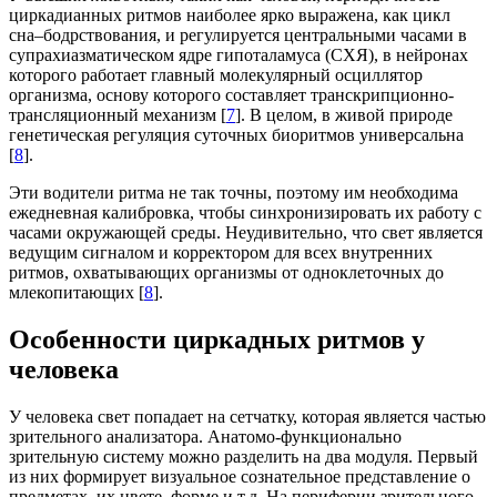
циркадианных ритмов наиболее ярко выражена, как цикл
сна–бодрствования, и регулируется центральными часами в
супрахиазматическом ядре гипоталамуса (СХЯ), в нейронах
которого работает главный молекулярный осциллятор
организма, основу которого составляет транскрипционно-
трансляционный механизм [
7
]. В целом, в живой природе
генетическая регуляция суточных биоритмов универсальна
[
8
].
Эти водители ритма не так точны, поэтому им необходима
ежедневная калибровка, чтобы синхронизировать их работу с
часами окружающей среды. Неудивительно, что свет является
ведущим сигналом и корректором для всех внутренних
ритмов, охватывающих организмы от одноклеточных до
млекопитающих [
8
].
Особенности циркадных ритмов у
человека
У человека свет попадает на сетчатку, которая является частью
зрительного анализатора. Анатомо-функционально
зрительную систему можно разделить на два модуля. Первый
из них формирует визуальное сознательное представление о
предметах, их цвете, форме и т.д. На периферии зрительного