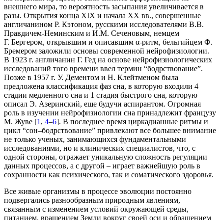
внешнего мира, то вероятность засыпания увеличивается в
разы. Открытия конца XIX и начала XX вв., совершенные
англичанином Р. Кэтоном, русскими исследователями В.В.
Правдичем-Неминским и И.М. Сеченовым, немцем
Г. Бергером, открывшим и описавшим α-ритм, бельгийцем Ф.
Бремером заложили основы современной нейрофизиологии.
В 1923 г. англичанин Г. Гед на основе нейрофизиологических
исследований того времени ввел термин “бодрствование”.
Позже в 1957 г. У. Дементом и Н. Клейтменом была
предложена классификация фаз сна, в которую входили 4
стадии медленного сна и 1 стадия быстрого сна, которую
описал Э. Азеринский, еще будучи аспирантом. Огромная
роль в изучении нейрофизиологии сна принадлежит французу
М. Жуве [
1
,
4
–
6
]. В последнее время циркадианные ритмы и
цикл “сон–бодрствование” привлекают все большее внимание
не только ученых, занимающихся фундаментальными
исследованиями, но и клинических специалистов, что, с
одной стороны, отражает уникальную сложность регуляции
данных процессов, а с другой – играет важнейшую роль в
сохранности как психического, так и соматического здоровья.
Все живые организмы в процессе эволюции постоянно
подвергались разнообразным природным явлениям,
связанным с изменением условий окружающей среды,
питанием, вращением Земли вокруг своей оси и обращением