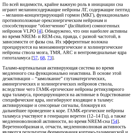
По всей видимости, крайне важную роль в инициации сна
играют меланинсодержащие нейроны ЛГ, содержащие пептид
– меланин-концентрирующий гормон (МКГ), функционально
противоположные орексинергическим нейронам и
способствующие “облегчению” (
facilitation
) сомногенных
нейронов VLPO [
4
]. Обнаружено, что они наиболее активны
во время NREM
-
и REM-сна, правда, с разной частотой, в
зависимости от фазы сна. Их эфферентные волокна
проецируются на моноаминергические и холинергические
нейроны ствола мозга, ТМЯ, ARC и вентромедиальные ядра
гипоталамуса [
57
,
68
,
73
].
Таламо-кортикальная активирующая система во время
медленного сна функционально неактивна. В основе этой
дезактивации – “замолкание” глутаматергических,
аминергических и холинергических нейронов ствола,
вследствие чего ГАМК-ергические нейроны ретикулярного
ядра таламуса, проецирующиеся на активные в бодрствование
специфические ядра, ингибируют входящие в таламус
активирующие и сенсорные сигналы, блокируя их
дальнейшее проведение к коре. ГАМК-ергические нейроны
таламуса участвуют в генерации веретен (12–14 Гц), а также
медленноволновой активности, во время NREM-сна [
54
].
Веретенообразная и, отчасти, медленноволновая активность
являются результатом формирования кортико-таламической и