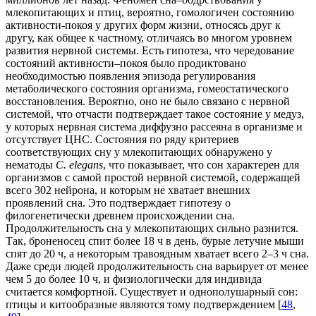
млекопитающих и птиц, вероятно, гомологичен состоянию
активности-покоя у других форм жизни, относясь друг к
другу, как общее к частному, отличаясь во многом уровнем
развития нервной системы. Есть гипотеза, что чередование
состояний активности–покоя было продиктовано
необходимостью появления эпизода регулирования
метаболического состояния организма, гомеостатического
восстановления. Вероятно, оно не было связано с нервной
системой, что отчасти подтверждает такое состояние у медуз,
у которых нервная система диффузно рассеяна в организме и
отсутствует ЦНС. Состояния по ряду критериев
соответствующих сну у млекопитающих обнаружено у
нематоды
C. elegans
, что показывает, что сон характерен для
организмов с самой простой нервной системой, содержащей
всего 302 нейрона, и которым не хватает внешних
проявлений сна. Это подтверждает гипотезу о
филогенетически древнем происхождении сна.
Продолжительность сна у млекопитающих сильно разнится.
Так, броненосец спит более 18 ч в день, бурые летучие мыши
спят до 20 ч, а некоторым травоядным хватает всего 2–3 ч сна.
Даже среди людей продолжительность сна варьирует от менее
чем 5 до более 10 ч, и физиологически для индивида
считается комфортной. Существует и однополушарный сон:
птицы и китообразные являются тому подтверждением [
48
,