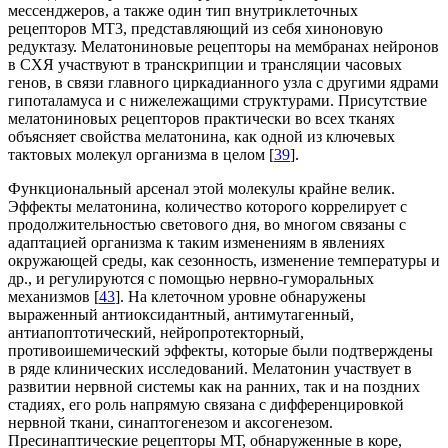
мессенджеров, а также один тип внутриклеточных
рецепторов МТ3, представляющий из себя хиноновую
редуктазу. Мелатониновые рецепторы на мембранах нейронов
в СХЯ участвуют в транскрипции и трансляции часовых
генов, в связи главного циркадианного узла с другими ядрами
гипоталамуса и с нижележащими структурами. Присутствие
мелатониновых рецепторов практически во всех тканях
объясняет свойства мелатонина, как одной из ключевых
тактовых молекул организма в целом [
39
].
Функциональный арсенал этой молекулы крайне велик.
Эффекты мелатонина, количество которого коррелирует с
продолжительностью светового дня, во многом связаны с
адаптацией организма к таким изменениям в явлениях
окружающей среды, как сезонность, изменение температуры и
др., и регулируются с помощью нервно-гуморальных
механизмов [
43
]. На клеточном уровне обнаружены
выраженный антиоксидантный, антимутагенный,
антиапоптотический, нейропротекторный,
противоишемический эффекты, которые были подтверждены
в ряде клинических исследований. Мелатонин участвует в
развитии нервной системы как на ранних, так и на поздних
стадиях, его роль напрямую связана с дифференцировкой
нервной ткани, синаптогенезом и аксогенезом.
Пресинаптические рецепторы МТ, обнаруженные в коре,