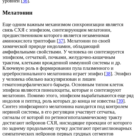
уровней [
36
].
Мелатонин
Еще одним важным механизмом синхронизации является
связь СХЯ с эпифизом, синтезирующим мелатонин,
предшественником которого является незаменимая
аминокислота триптофан [
37
]. Мелатонин по своей
химической природе индоламин, обладающий
амфифильными свойствами. У человека он синтезируется
эпифизом, сетчаткой, почками, желудочно-кишечным
трактом, клетками врожденной иммунной системы и др.
Ключевую роль в формировании пула плазменного и
цереброспинального мелатонина играет эпифиз [
38
]. Эпифиз
у человека обильно васкуляризован и лишен
гематоэнцефалического барьера. Основным типом клеток
эпифиза являются пинеалоциты, которые и синтезируют
мелатонин. Помимо этого, эпифизом вырабатываются еще ряд
индолов и пептид, роль которых до конца не известна [
39
].
Синтез эпифизарного мелатонина находится под контролем
нервной системы, в его регуляции участвует сетчатка,
сигналы от которой по ретиногипоталамическому тракту
достигают нейронов СХЯ, нисходящие проекции от которого
по заднему продольному пучку достигают преганглионарных
симпатических нейронов первых грудных сегментов