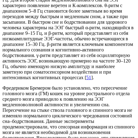
характерно появление веретен и К-комплексов. θ-ритм с
диапазоном 5–8 Гц становится более заметным во время
переходов между быстрым и медленным сном, а также при
засыпании. В быстром сне и бодрствовании для здорового
человека характерны на ЭЭГ быстрый α-ритм, находящийся в
диапазоне 9–15 Гц, и β-ритм, который представляет из себя
низкоамплитудные ЭЭГ-частоты, обычно встречающиеся в
диапазоне 15–30 Гц. β-ритм является ключевым компонентом
нормального сознания и когнитивно-активного
бодрствования. γ-ритм представляет из себя осцилляторную
активность ЭЭГ, возникающую примерно на частоте 30–120
Гц, обычно имеющую низкую амплитуду и наиболее
заметную при соматосенсорном воздействии и при
интенсивных когнитивных процессах [
51
].
Фредериком Бремером было установлено, что пересечение
головного мозга (ГМ) кошек на уровне рострального отдела
среднего мозга приводило к появлению на ЭЭГ
медленноволновой активности и увеличению сна.
Пересечение на стыке ствола головного и спинного мозга не
изменяло нормального циклического чередования состояний
сна–бодрствования. Данные эксперименты
продемонстрировали, что сенсорная информация из спинного
мозга не является необходимой для возникновения
бодрствования. Впоследствии было показано, что стимуляция