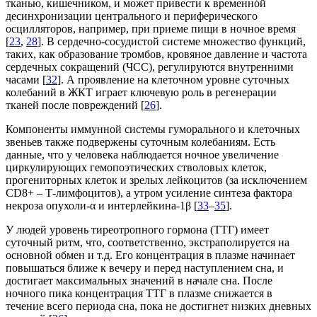
тканью, кишечником, и может привести к временнóй
десинхронизации центрального и периферического
осцилляторов, например, при приеме пищи в ночное время
[
23
,
28
]. В сердечно-сосудистой системе множество функций,
таких, как образование тромбов, кровяное давление и частота
сердечных сокращений (ЧСС), регулируются внутренними
часами [
32
]. А проявление на клеточном уровне суточных
колебаний в ЖКТ играет ключевую роль в регенерации
тканей после повреждений [
26
].
Компоненты иммунной системы гуморального и клеточных
звеньев также подвержены суточным колебаниям. Есть
данные, что у человека наблюдается ночное увеличение
циркулирующих гемопоэтических стволовых клеток,
прогениторных клеток и зрелых лейкоцитов (за исключением
CD8+ – Т-лимфоцитов), а утром усиление синтеза фактора
некроза опухоли-α и интерлейкина-1β [
33
–
35
].
У людей уровень тиреотропного гормона (ТТГ) имеет
суточный ритм, что, соответственно, экстраполируется на
основной обмен и т.д. Его концентрация в плазме начинает
повышаться ближе к вечеру и перед наступлением сна, и
достигает максимальных значений в начале сна. После
ночного пика концентрация ТТГ в плазме снижается в
течение всего периода сна, пока не достигнет низких дневных