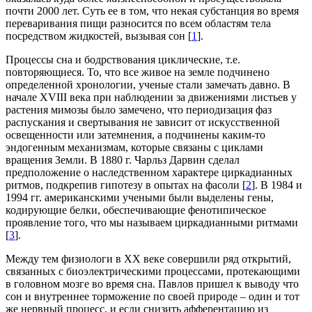
почти 2000 лет. Суть ее в том, что некая субстанция во время
переваривания пищи разносится по всем областям тела
посредством жидкостей, вызывая сон [
1
].
Процессы сна и бодрствования циклические, т.е.
повторяющиеся. То, что все живое на земле подчинено
определенной хронологии, ученые стали замечать давно. В
начале XVIII века при наблюдении за движениями листьев у
растения мимозы было замечено, что периодизация фаз
распускания и свертывания не зависит от искусственной
освещенности или затемнения, а подчинены каким-то
эндогенным механизмам, которые связаны с циклами
вращения Земли. В 1880 г. Чарльз Дарвин сделал
предположение о наследственном характере циркадианных
ритмов, подкрепив гипотезу в опытах на фасоли [
2
]. В 1984 и
1994 гг. американскими учеными были выделены гены,
кодирующие белки, обеспечивающие фенотипическое
проявление того, что мы называем циркадианными ритмами
[
3
].
Между тем физиологи в XX веке совершили ряд открытий,
связанных с биоэлектрическими процессами, протекающими
в головном мозге во время сна. Павлов пришел к выводу что
сон и внутреннее торможение по своей природе – один и тот
же нервный процесс, и если снизить афферентацию из