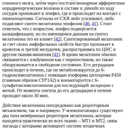
спинного мозга, затем через постганглионарные афферентные
норадренергические волокна в составе
n. pinealis
по ходу
сосудов проникают в эпифиз, где и происходит их контакт с
пинеалоцитами. Сигналы от СХЯ либо усиливают, либо
подавляют синтез мелатонина эпифизом [
40
,
41
]. Стоит
отметить, что с возрастом, эпифиз подвергается
кальцификации, но по имеющимся данным на синтез
мелатонина это не влияет [
42
]. Синтезированный мелатонин
за счет своих амфифильных свойств быстро проникает в
кровоток и третий желудочек, распространяясь по ЦНС и
другим тканям-мишеням [
41
]. В крови мелатонин обычно
связывается с альбумином как с переносчиком, но также
обнаруживается в свободном состоянии. Его деградация
происходит в печени, где он метаболизируется до 6-
гидроксимелатонина с помощью изоформы цитохрома Р450
(главным образом
CYP1A2
) и конъюгируется с 6-
сульфатоксимелатонином для последующей экскреции с
мочой. От момента синтеза до его деградации в печени
проходит около 30 мин.
Действие мелатонина опосредовано как рецепторным
механизмом, так и напрямую. У млекопитающих существуют
два типа мембранных рецепторов мелатонина, которые
находятся практически во всех тканях – MT1 и MT2, связь
лиганда с которыми активирует систему вторичных