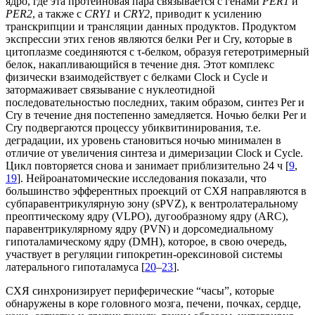
ядро, где эта протеиновая пара связывается с генами
PER1
и
PER2
, а также с
СRY1
и
СRY2
, приводит к усилению
транскрипции и трансляции данных продуктов. Продуктом
экспрессии этих генов являются белки Per и Cry, которые в
цитоплазме соединяются с τ-белком, образуя гетеротримерный
белок, накапливающийся в течение дня. Этот комплекс
физически взаимодействует с белками Clock и Сycle и
затормаживает связывание с нуклеотидной
последовательностью последних, таким образом, синтез Per и
Cry в течение дня постепенно замедляется. Ночью белки Per и
Сry подвергаются процессу убиквитинирования, т.е.
деградации, их уровень становиться ночью минимален в
отличие от увеличения синтеза и димеризации Clock и Сycle.
Цикл повторяется снова и занимает приблизительно 24 ч [
9
,
19
]. Нейроанатомические исследования показали, что
большинство эфферентных проекций от СХЯ направляются в
субпаравентрикулярную зону (sPVZ), к вентролатеральному
преоптическому ядру (VLPO), дугообразному ядру (ARC),
паравентрикулярному ядру (PVN) и дорсомедиальному
гипоталамическому ядру (DMH), которое, в свою очередь,
участвует в регуляции гипокретин-орексиновой системы
латерального гипоталамуса [
20
–
23
].
СХЯ синхронизирует периферические “часы”, которые
обнаружены в коре головного мозга, печени, почках, сердце,