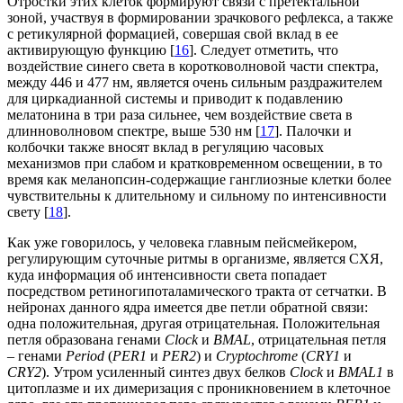
Отростки этих клеток формируют связи с претектальной
зоной, участвуя в формировании зрачкового рефлекса, а также
с ретикулярной формацией, совершая свой вклад в ее
активирующую функцию [
16
]. Следует отметить, что
воздействие синего света в коротковолновой части спектра,
между 446 и 477 нм, является очень сильным раздражителем
для циркадианной системы и приводит к подавлению
мелатонина в три раза сильнее, чем воздействие света в
длинноволновом спектре, выше 530 нм [
17
]. Палочки и
колбочки также вносят вклад в регуляцию часовых
механизмов при слабом и кратковременном освещении, в то
время как меланопсин-содержащие ганглиозные клетки более
чувствительны к длительному и сильному по интенсивности
свету [
18
].
Как уже говорилось, у человека главным пейсмейкером,
регулирующим суточные ритмы в организме, является СХЯ,
куда информация об интенсивности света попадает
посредством ретиногипоталамического тракта от сетчатки. В
нейронах данного ядра имеется две петли обратной связи:
одна положительная, другая отрицательная. Положительная
петля образована генами
Clock
и
BMAL
, отрицательная петля
– генами
Period
(
PER1
и
PER2
) и
Cryptochrome
(
СRY1
и
СRY2
). Утром усиленный синтез двух белков
Clock
и
BMAL1
в
цитоплазме и их димеризация с проникновением в клеточное