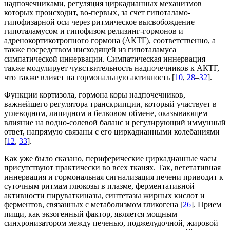
надпочечниками, регуляция циркадианных механизмов
которых происходит, во-первых, за счет гипоталамо-
гипофизарной оси через ритмическое высвобождение
гипоталамусом и гипофизом релизинг-гормонов и
адренокортикотропного гормона (АКТГ), соответственно, а
также посредством нисходящей из гипоталамуса
симпатической иннервации. Симпатическая иннервация
также модулирует чувствительность надпочечников к АКТГ,
что также влияет на гормональную активность [
10
,
28
–
32
].
Функции кортизола, гормона коры надпочечников,
важнейшего регулятора транскрипции, который участвует в
углеводном, липидном и белковом обмене, оказывающем
влияние на водно-солевой баланс и регулирующий иммунный
ответ, напрямую связаны с его циркадианными колебаниями
[
12
,
33
].
Как уже было сказано, периферические циркадианные часы
присутствуют практически во всех тканях. Так, вегетативная
иннервация и гормональная сигнализация печени приводит к
суточным ритмам глюкозы в плазме, ферментативной
активности пируваткиназы, синтетазы жирных кислот и
ферментов, связанных с метаболизмом гликогена [
26
]. Прием
пищи, как экзогенный фактор, является мощным
синхронизатором между печенью, поджелудочной, жировой