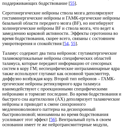
поддерживающих бодрствование [
55
].
Серотонергические нейроны ствола мозга деполяризуют
гистаминергические нейроны и ГАМК-ергические нейроны
базальной области переднего мозга (BF), но ингибируют
холинергические нейроны BF и ствола мозга, что ведет к
замедлению корковой активности. Эффекты серотонина во
время бодрствования, скорее всего, связаны с состоянием
умиротворения и спокойствия [
54
,
55
].
Таламус содержит два типа нейронов: глутаматергические
таламокортикальные нейроны специфических областей
таламуса, которые передают информацию от сенсорных
систем в кору ГМ; неспецифические интраламинарные ядра
также используют глутамат как основной трансмиттер,
диффузно возбуждая кору. Второй тип нейронов – ГАМК-
ергические нейроны ретикулярного ядра таламуса
взаимодействуют с проекционными специфическими
нейронами и тормозят последние. Во время бодрствования и
быстрого сна ацетилхолин (АХ) деполяризует таламические
нейроны и приводит к смене синхронного
медленноволнового паттерна на десинхронный
быстроволновой; моноамины во время бодрствования
усиливают этот эффект [
56
]. Вентральный путь в своем
основании имеет те же нейротрансмиттерные модули,