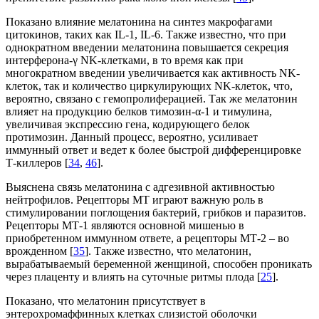
Показано влияние мелатонина на синтез макрофагами
цитокинов, таких как IL-1, IL-6. Также известно, что при
однократном введении мелатонина повышается секреция
интерферона-γ NK-клетками, в то время как при
многократном введении увеличивается как активность NK-
клеток, так и количество циркулирующих NK-клеток, что,
вероятно, связано с гемопролиферацией. Так же мелатонин
влияет на продукцию белков тимозин-α-1 и тимулина,
увеличивая экспрессию гена, кодирующего белок
протимозин. Данный процесс, вероятно, усиливает
иммунный ответ и ведет к более быстрой дифференцировке
Т-киллеров [
34
,
46
].
Выяснена связь мелатонина с адгезивной активностью
нейтрофилов. Рецепторы МТ играют важную роль в
стимулировании поглощения бактерий, грибков и паразитов.
Рецепторы МТ-1 являются основной мишенью в
приобретенном иммунном ответе, а рецепторы МТ-2 – во
врожденном [
35
]. Также известно, что мелатонин,
вырабатываемый беременной женщиной, способен проникать
через плаценту и влиять на суточные ритмы плода [
25
].
Показано, что мелатонин присутствует в
энтерохромаффинных клетках слизистой оболочки