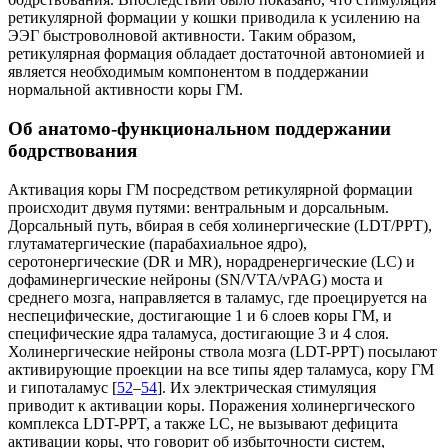
ретикулярной формации у кошки приводила к усилению на
ЭЭГ быстроволновой активности. Таким образом,
ретикулярная формация обладает достаточной автономией и
является необходимым компонентом в поддержании
нормальной активности коры ГМ.
Об анатомо-функциональном поддержании
бодрствования
Активация коры ГМ посредством ретикулярной формации
происходит двумя путями: вентральным и дорсальным.
Дорсальный путь, вбирая в себя холинергические (LDT/PPT),
глутаматергические (парабахиальное ядро),
серотонергические (DR и МR), норадренергические (LC) и
дофаминергические нейроны (SN/VTA/vPAG) моста и
среднего мозга, направляется в таламус, где проецируется на
неспецифические, достигающие 1 и 6 слоев коры ГМ, и
специфические ядра таламуса, достигающие 3 и 4 слоя.
Холинергические нейроны ствола мозга (LDT-PPT) посылают
активирующие проекции на все типы ядер таламуса, кору ГМ
и гипоталамус [
52
–
54
]. Их электрическая стимуляция
приводит к активации коры. Поражения холинергического
комплекса LDT-PPT, а также LC, не вызывают дефицита
активации коры, что говорит об избыточности систем,