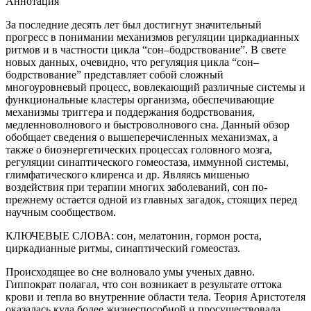
Аннотация
За последние десять лет был достигнут значительный
прогресс в понимании механизмов регуляции циркадианных
ритмов и в частности цикла “сон–бодрствование”. В свете
новых данных, очевидно, что регуляция цикла “сон–
бодрствование” представляет собой сложный
многоуровневый процесс, вовлекающий различные системы и
функциональные кластеры организма, обеспечивающие
механизмы триггера и поддержания бодрствования,
медленноволнового и быстроволнового сна. Данный обзор
обобщает сведения о вышеперечисленных механизмах, а
также о биоэнергетических процессах головного мозга,
регуляции синаптического гомеостаза, иммунной системы,
глимфатического клиренса и др. Являясь мишенью
воздействия при терапии многих заболеваний, сон по-
прежнему остается одной из главных загадок, стоящих перед
научным сообществом.
КЛЮЧЕВЫЕ СЛОВА:
сон, мелатонин, гормон роста,
циркадианные ритмы, синаптический гомеостаз.
Происходящее во сне волновало умы ученых давно.
Гиппократ полагал, что сон возникает в результате оттока
крови и тепла во внутренние области тела. Теория Аристотеля
оказалась куда более жизнеспособной и просуществовала