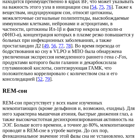
находится преимущественно в ядрах BF, что может указывать
на важность этого узла в инициации сна [
54
,
75
,
76
]. Также к
веществам, индуцирующим сон, относят цитокины,
межклеточные сигнальные полипептиды, высвобождаемые
иммунными клетками, нейронами и астроцитами, в
частности, цитокины Ил-1β и фактор некроза опухоли-α
(ФНО-α), концентрация которых в плазме резко повышается у
больных при инфекционных заболеваниях, а также
простагландин Д2 [
49
,
56
,
77
,
78
]. Во время перехода от
бодрствования ко сну в VLPO и МПО была обнаружена
увеличенная экспрессия немедленного раннего гена
с-Fos
,
продуктами которого были галанин и декарбоксилаза
глутаминовой кислоты, синтезирующая ГАМК, что
положительно коррелировало с количеством сна и его
консолидацией [
52
,
79
].
REM-сон
REM-сон присутствует у всех ныне изученных
млекопитающих (кроме дельфинов и, возможно, ехидны). Для
него характерна мышечная атония, быстрые движения глаз, а
также высокочастотная десинхронизированная активность на
ЭЭГ. Больше всего времени, а точнее до 80%, млекопитающие
проводят в REM-сне в утробе матери. До сих пор,
функциональное значение этой фазы сна не установлено, хотя