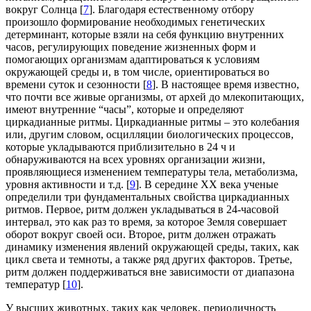
вокруг Солнца [
7
]. Благодаря естественному отбору
произошло формирование необходимых генетических
детерминант, которые взяли на себя функцию внутренних
часов, регулирующих поведение жизненных форм и
помогающих организмам адаптироваться к условиям
окружающей среды и, в том числе, ориентироваться во
времени суток и сезонности [
8
]. В настоящее время известно,
что почти все живые организмы, от архей до млекопитающих,
имеют внутренние “часы”, которые и определяют
циркадианные ритмы. Циркадианные ритмы – это колебания
или, другим словом, осцилляции биологических процессов,
которые укладываются приблизительно в 24 ч и
обнаруживаются на всех уровнях организации жизни,
проявляющиеся изменением температуры тела, метаболизма,
уровня активности и т.д. [
9
]. В середине XX века ученые
определили три фундаментальных свойства циркадианных
ритмов. Первое, ритм должен укладываться в 24-часовой
интервал, это как раз то время, за которое Земля совершает
оборот вокруг своей оси. Второе, ритм должен отражать
динамику изменения явлений окружающей среды, таких, как
цикл света и темноты, а также ряд других факторов. Третье,
ритм должен поддерживаться вне зависимости от диапазона
температур [
10
].
У высших животных, таких как человек, периодичность