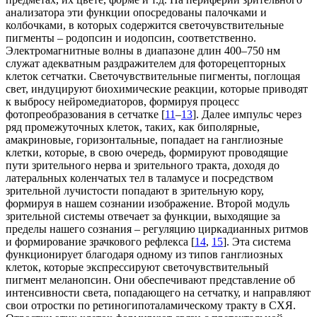
анализатора эти функции опосредованы палочками и
колбочками, в которых содержится светочувствительные
пигменты – родопсин и иодопсин, соответственно.
Электромагнитные волны в диапазоне длин 400–750 нм
служат адекватным раздражителем для фоторецепторных
клеток сетчатки. Светочувствительные пигменты, поглощая
свет, индуцируют биохимические реакции, которые приводят
к выбросу нейромедиаторов, формируя процесс
фотопреобразования в сетчатке [
11
–
13
]. Далее импульс через
ряд промежуточных клеток, таких, как биполярные,
амакриновые, горизонтальные, попадает на ганглиозные
клетки, которые, в свою очередь, формируют проводящие
пути зрительного нерва и зрительного тракта, доходя до
латеральных коленчатых тел в таламусе и посредством
зрительной лучистости попадают в зрительную кору,
формируя в нашем сознании изображение. Второй модуль
зрительной системы отвечает за функции, выходящие за
пределы нашего сознания – регуляцию циркадианных ритмов
и формирование зрачкового рефлекса [
14
,
15
]. Эта система
функционирует благодаря одному из типов ганглиозных
клеток, которые экспрессируют светочувствительный
пигмент меланопсин. Они обеспечивают представление об
интенсивности света, попадающего на сетчатку, и направляют
свои отростки по ретиногипоталамическому тракту в СХЯ.