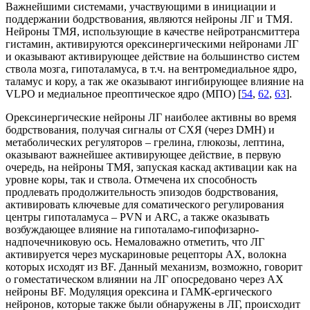
Важнейшими системами, участвующими в инициации и
поддержании бодрствования, являются нейроны ЛГ и ТМЯ.
Нейроны ТМЯ, использующие в качестве нейротрансмиттера
гистамин, активируются орексинергическими нейронами ЛГ
и оказывают активирующее действие на большинство систем
ствола мозга, гипоталамуса, в т.ч. на вентромедиальное ядро,
таламус и кору, а так же оказывают ингибирующее влияние на
VLPO и медиальное преоптическое ядро (МПО) [
54
,
62
,
63
].
Орексинергические нейроны ЛГ наиболее активны во время
бодрствования, получая сигналы от СХЯ (через DMH) и
метаболических регуляторов – грелина, глюкозы, лептина,
оказывают важнейшее активирующее действие, в первую
очередь, на нейроны ТМЯ, запуская каскад активации как на
уровне коры, так и ствола. Отмечена их способность
продлевать продолжительность эпизодов бодрствования,
активировать ключевые для соматического регулирования
центры гипоталамуса – PVN и ARC, а также оказывать
возбуждающее влияние на гипоталамо-гипофизарно-
надпочечниковую ось. Немаловажно отметить, что ЛГ
активируется через мускариновые рецепторы АХ, волокна
которых исходят из BF. Данный механизм, возможно, говорит
о гоместатическом влиянии на ЛГ опосредовано через АХ
нейроны BF. Модуляция орексина и ГАМК-ергического
нейронов, которые также были обнаружены в ЛГ, происходит