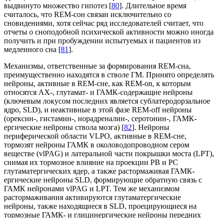
выдвинуто множество гипотез [
80
]. Длительное время
считалось, что REM-сон связан исключительно со
сновидениями, хотя сейчас ряд исследователей считает, что
отчеты о сноподобной психической активности можно иногда
получить и при пробуждении испытуемых и пациентов из
медленного сна [
81
].
Механизмы, ответственные за формирования REM-сна,
преимущественно находятся в стволе ГМ. Принято определять
нейроны, активные в REM-сне, как REM-on, к которым
относятся АХ-, глутамат- и ГАМК-содержащие нейроны
(ключевым локусом последних является cублатеродорзальное
ядро, SLD), и неактивные в этой фазе RЕМ-оff нейроны
(орексин-, гистамин-, норадреналин-, серотонин-, ГАМК-
ергические нейроны ствола мозга) [
82
]. Нейроны
периферической области VLPO, активные в REM-сне,
тормозят нейроны ГАМК в околоводопроводном сером
веществе (vlPAG) и латеральной части покрышки моста (LPT),
снимая их тормозное влияние на проекции РВ и РС
глутаматергических ядер, а также растормаживая ГАМК-
ергические нейроны SLD, формирующие обратную связь с
ГАМК нейронами vlPAG и LPT. Тем же механизмом
растормаживания активируются глутаматергические
нейроны, также находящиеся в SLD, проецирующиеся на
тормозные ГАМК- и глицинергические нейроны передних