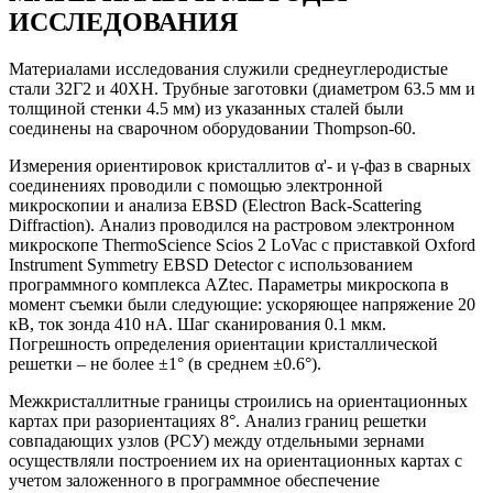
ИССЛЕДОВАНИЯ
Материалами исследования служили среднеуглеродистые
стали 32Г2 и 40ХН. Трубные заготовки (диаметром 63.5 мм и
толщиной стенки 4.5 мм) из указанных сталей были
соединены на сварочном оборудовании Thompson-60.
Измерения ориентировок кристаллитов α'- и γ-фаз в сварных
соединениях проводили с помощью электронной
микроскопии и анализа EBSD (Electron Back-Scattering
Diffraction). Анализ проводился на растровом электронном
микроскопе ThermoScience Scios 2 LoVac с приставкой Oxford
Instrument Symmetry EBSD Detector с использованием
программного комплекса AZtec. Параметры микроскопа в
момент съемки были следующие: ускоряющее напряжение 20
кВ, ток зонда 410 нА. Шаг сканирования 0.1 мкм.
Погрешность определения ориентации кристаллической
решетки – не более ±1° (в среднем ±0.6°).
Межкристаллитные границы строились на ориентационных
картах при разориентациях 8°. Анализ границ решетки
совпадающих узлов (РСУ) между отдельными зернами
осуществляли построением их на ориентационных картах с
учетом заложенного в программное обеспечение