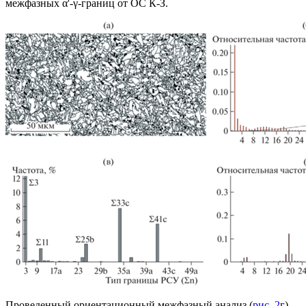
межфазных α'-γ-границ от ОС К-З.
Проведенный ориентационный межфазный анализ (
рис. 2
г)