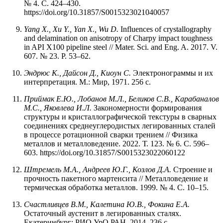
№ 4. С. 424–430.
https://doi.org/10.31857/S0015323021040057
Yang X., Xu Y., Yan X., Wu D.
Influences of crystallography
and delamination on anisotropy of Charpy impact toughness
in API X100 pipeline steel // Mater. Sci. and Eng. A. 2017. V.
607. № 23. P. 53–62.
Эндрюс К., Дайсон Д., Киоун С.
Электронограммы и их
интерпретация. М.: Мир, 1971. 256 с.
Приймак Е.Ю., Лобанов М.Л., Беликов С.В., Карабаналов
М.С., Яковлева И.Л.
Закономерности формирования
структуры и кристаллографической текстуры в сварных
соединениях среднеуглеродистых легированных сталей
в процессе ротационной сварки трением // Физика
металлов и металловедение. 2022. Т. 123. № 6. С. 596–
603. https://doi.org/10.31857/S0015323022060122
Штремель М.А., Андреев Ю.Г., Козлов Д.А.
Строение и
прочность пакетного мартенсита // Металловедение и
термическая обработка металлов. 1999. № 4. С. 10–15.
Счастливцев В.М., Калетина Ю.В., Фокина Е.А.
Остаточный аустенит в легированных сталях.
Екатеринбург: РИО УрО РАН, 2014. 236 с.