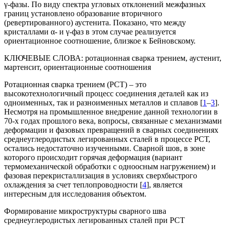
γ-фазы. По виду спектра угловых отклонений межфазных
границ установлено образование вторичного
(ревертированного) аустенита. Показано, что между
кристаллами α- и γ-фаз в этом случае реализуется
ориентационное соотношение, близкое к Бейновскому.
КЛЮЧЕВЫЕ СЛОВА:
ротационная сварка трением, аустенит,
мартенсит, ориентационные соотношения
Ротационная сварка трением (РСТ) – это
высокотехнологичный процесс соединения деталей как из
одноименных, так и разноименных металлов и сплавов [
1
–
3
].
Несмотря на промышленное внедрение данной технологии в
70-х годах прошлого века, вопросы, связанные с механизмами
деформации и фазовых превращений в сварных соединениях
среднеуглеродистых легированных сталей в процессе РСТ,
остались недостаточно изученными. Сварной шов, в зоне
которого происходит горячая деформация (вариант
термомеханической обработки с одноосным нагружением) и
фазовая перекристаллизация в условиях сверхбыстрого
охлаждения за счет теплопроводности [
4
], является
интересным для исследования объектом.
Формирование микроструктуры сварного шва
среднеуглеродистых легированных сталей при РСТ