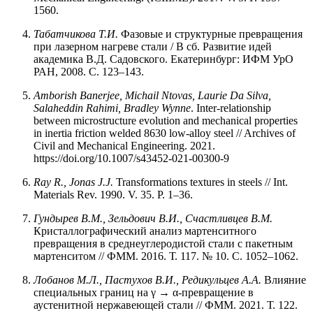
1560.
Табатчикова Т.И.
Фазовые и структурные превращения
при лазерном нагреве стали / В сб. Развитие идей
академика В.Д. Садовского. Екатеринбург: ИФМ УрО
РАН, 2008. С. 123–143.
Amborish Banerjee, Michail Ntovas, Laurie Da Silva,
Salaheddin Rahimi,
Bradley Wynne
. Inter‑relationship
between microstructure evolution and mechanical properties
in inertia friction welded 8630 low‑alloy steel // Archives of
Civil and Mechanical Engineering. 2021.
https://doi.org/10.1007/s43452-021-00300-9
Ray R., Jonas J.J.
Transformations textures in steels // Int.
Materials Rev. 1990. V. 35. P. 1–36.
Гундырев В.М., Зельдович В.И., Счастливцев В.М.
Кристаллографический анализ мартенситного
превращения в среднеуглеродистой стали с пакетным
мартенситом // ФММ. 2016. Т. 117. № 10. С. 1052–1062.
Лобанов М.Л., Пастухов В.И., Редикульцев А.А.
Влияние
специальных границ на γ → α-превращение в
аустенитной нержавеющей стали // ФММ. 2021. Т. 122.