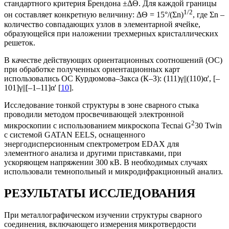
стандартного критерия Брендона ±ΔΘ. Для каждой границы
1/2
он составляет конкретную величину: ΔΘ = 15°/(Σn)
, где Σn –
количество совпадающих узлов в элементарной ячейке,
образующейся при наложении трехмерных кристаллических
решеток.
В качестве действующих ориентационных соотношений (ОС)
при обработке полученных ориентационных карт
использовались ОС Курдюмова–Закса (К–З): (111)γ||(110)α', [–
101]γ||[–1–11]α' [
10
].
Исследование тонкой структуры в зоне сварного стыка
проводили методом просвечивающей электронной
2
микроскопии с использованием микроскопа Tecnai G
30 Twin
с системой GATAN EELS, оснащенного
энергодисперсионным спектрометром EDAX для
элементного анализа и другими приставками, при
ускоряющем напряжении 300 кВ. В необходимых случаях
использовали темнопольный и микродифракционный анализ.
РЕЗУЛЬТАТЫ ИССЛЕДОВАНИЯ
При металлографическом изучении структуры сварного
соединения, включающего измерения микротвердости