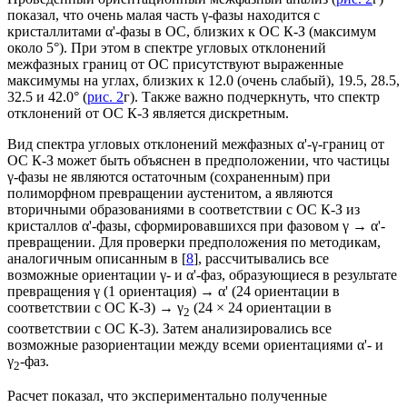
показал, что очень малая часть γ‑фазы находится с
кристаллитами α'-фазы в ОС, близких к ОС К-З (максимум
около 5°). При этом в спектре угловых отклонений
межфазных границ от ОС присутствуют выраженные
максимумы на углах, близких к 12.0 (очень слабый), 19.5, 28.5,
32.5 и 42.0° (
рис. 2
г). Также важно подчеркнуть, что спектр
отклонений от ОС К-З является дискретным.
Вид спектра угловых отклонений межфазных α'-γ-границ от
ОС К-З может быть объяснен в предположении, что частицы
γ-фазы не являются остаточным (сохраненным) при
полиморфном превращении аустенитом, а являются
вторичными образованиями в соответствии с ОС К-З из
кристаллов α'-фазы, сформировавшихся при фазовом γ → α'-
превращении. Для проверки предположения по методикам,
аналогичным описанным в [
8
], рассчитывались все
возможные ориентации γ- и α'-фаз, образующиеся в результате
превращения γ (1 ориентация) → α' (24 ориентации в
соответствии с ОС К-З) → γ
(24 × 24 ориентации в
2
соответствии с ОС К-З). Затем анализировались все
возможные разориентации между всеми ориентациями α'- и
γ
-фаз.
2
Расчет показал, что экспериментально полученные