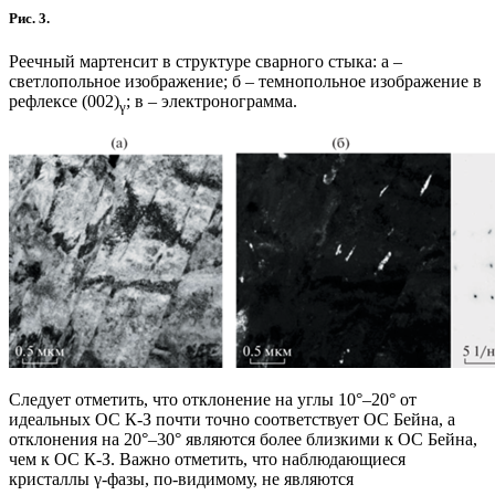
Рис. 3.
Реечный мартенсит в структуре сварного стыка: а –
светлопольное изображение; б – темнопольное изображение в
рефлексе (002)
; в – электронограмма.
γ
Следует отметить, что отклонение на углы 10°–20° от
идеальных ОС К-З почти точно соответствует ОС Бейна, а
отклонения на 20°–30° являются более близкими к ОС Бейна,
чем к ОС К-З. Важно отметить, что наблюдающиеся
кристаллы γ-фазы, по-видимому, не являются