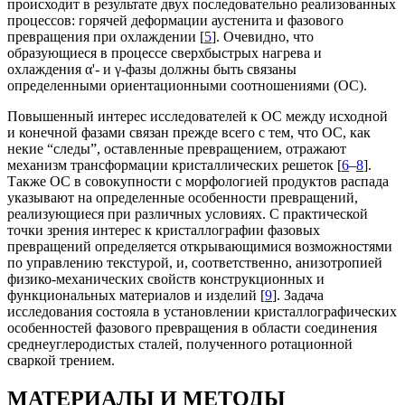
происходит в результате двух последовательно реализованных
процессов: горячей деформации аустенита и фазового
превращения при охлаждении [
5
]. Очевидно, что
образующиеся в процессе сверхбыстрых нагрева и
охлаждения α'- и γ‑фазы должны быть связаны
определенными ориентационными соотношениями (ОС).
Повышенный интерес исследователей к ОС между исходной
и конечной фазами связан прежде всего с тем, что ОС, как
некие “следы”, оставленные превращением, отражают
механизм трансформации кристаллических решеток [
6
–
8
].
Также ОС в совокупности с морфологией продуктов распада
указывают на определенные особенности превращений,
реализующиеся при различных условиях. С практической
точки зрения интерес к кристаллографии фазовых
превращений определяется открывающимися возможностями
по управлению текстурой, и, соответственно, анизотропией
физико-механических свойств конструкционных и
функциональных материалов и изделий [
9
]. Задача
исследования состояла в установлении кристаллографических
особенностей фазового превращения в области соединения
среднеуглеродистых сталей, полученного ротационной
сваркой трением.
МАТЕРИАЛЫ И МЕТОДЫ