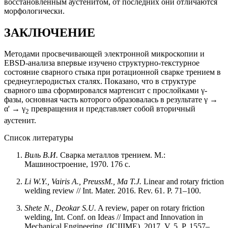
восстановленным аустенитом, от последних они отличаются
морфологически.
ЗАКЛЮЧЕНИЕ
Методами просвечивающей электронной микроскопии и
EBSD-анализа впервые изучено структурно-текстурное
состояние сварного стыка при ротационной сварке трением в
среднеуглеродистых сталях. Показано, что в структуре
сварного шва сформировался мартенсит с прослойками γ-
фазы, основная часть которого образовалась в результате γ →
α' → γ
превращения и представляет собой вторичный
2
аустенит.
Список литературы
Виль В.И.
Сварка металлов трением. М.:
Машиностроение, 1970. 176 с.
Li W.Y., Vairis A., PreussM., Ma T.J.
Linear and rotary friction
welding review // Int. Mater. 2016. Rev. 61. P. 71–100.
Shete
N.,
Deokar
S.U.
A review, paper on rotary friction
welding, Int. Conf. on Ideas // Impact and Innovation in
Mechanical Engineering. (ICIIIME). 2017. V. 5. P. 1557–