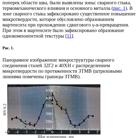
поперек области шва, были выявлены зоны: сварного стыка,
термомеханического влияния и основного металла (
рис. 1
). В
зоне сварного стыка зафиксировано существенное повышение
микротвердости, которое обусловлено образованием
мартенсита при прохождении сдвигового γ-α-превращения.
При этом в мартенсите было зафиксировано образование
однокомпонентной текстуры [
11
].
Рис. 1.
Панорамное изображение микроструктуры сварного
соединения сталей 32Г2 и 40ХН с распределением
микротвердости по протяженности ЗТМВ (штриховыми
линиями помечены границы ЗТМВ).