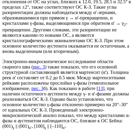
отклонения от ОС на углах, близких к 12.0, 19.5, 28.5 и 32.5° в
пределах ±2°, также соответствуют ОС К-З. Такие углы
разориентации должны наблюдаться между α′-зернами,
образовавшимися при прямом γ → α'-превращении, и
кристаллами γ-фазы, выделяющимися при обратном α' → γ
-
2
превращении. Другими словами, эти разориентации не
являются какими-то новыми ОС, а являются
кристаллографическими эквивалентами ОС К-З. При этом
основное количество аустенита оказывается не остаточным, а
вновь выделенным (или вторичным).
Электронно-микроскопическое исследование области
сварного шва (
рис. 3
) также показало, что его основной
структурной составляющей является мартенсит (α'). Толщина
реек α' составляет от 0.2 до 0.5 мкм. Между мартенситными
рейками расположены прослойки γ-фазы (темнопольное
изображение,
рис. 3
б). Как показано в работе [
13
], при
наличии остаточного аустенита между γ- и α'-фазами должны
реализоваться ОС К-З. Однако было установлено, что
основное количество γ-фазы отклонено примерно на 20°–30°
от идеальных ОС К-З. Проведенный электронно-
микроскопический анализ показал, что между кристаллами α-
фазы и аустенитом наблюдаются ОС, близкие к ОС Бейна:
(001)
|| (001)
, [100]
|| [–110]
.
γ
α′
γ
α'