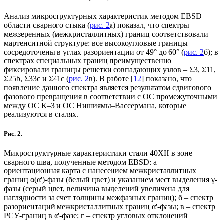
Анализ микроструктурных характеристик методом EBSD
области сварного стыка (
рис. 2
а) показал, что спектры
межзеренных (межкристаллитных) границ соответствовали
мартенситной структуре: все высокоугловые границы
сосредоточены в углах разориентации от 49° до 60° (
рис. 2
б); в
спектрах специальных границ преимущественно
фиксировали границы решетки совпадающих узлов – Σ3, Σ11,
Σ25b, Σ33с и Σ41с (
рис. 2
в). В работе [
12
] показано, что
появление данного спектра является результатом сдвигового
фазового превращения в соответствии с ОС промежуточными
между ОС К–З и ОС Нишиямы–Вассермана, которые
реализуются в сталях.
Рис. 2.
Микроструктурные характеристики стали 40ХН в зоне
сварного шва, полученные методом EBSD: а –
ориентационная карта с нанесением межкристаллитных
границ α(α')-фазы (белый цвет) и указанием мест выделения γ-
фазы (серый цвет, величина выделений увеличена для
наглядности за счет толщины межфазных границ); б – спектр
разориентаций межкристаллитных границ α'-фазы; в – спектр
РСУ-границ в α'-фазе; г – спектр угловых отклонений