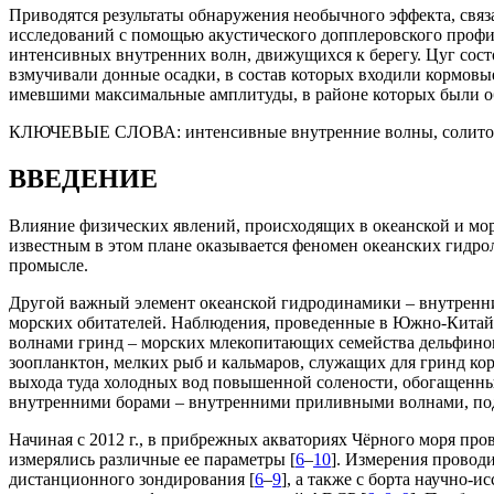
Приводятся результаты обнаружения необычного эффекта, свя
исследований с помощью акустического допплеровского профил
интенсивных внутренних волн, движущихся к берегу. Цуг сост
взмучивали донные осадки, в состав которых входили кормов
имевшими максимальные амплитуды, в районе которых были обн
КЛЮЧЕВЫЕ СЛОВА:
интенсивные внутренние волны, солито
ВВЕДЕНИЕ
Влияние физических явлений, происходящих в океанской и мор
известным в этом плане оказывается феномен океанских гидро
промысле.
Другой важный элемент океанской гидродинамики – внутренн
морских обитателей. Наблюдения, проведенные в Южно-Китай
волнами гринд – морских млекопитающих семейства дельфино
зоопланктон, мелких рыб и кальмаров, служащих для гринд ко
выхода туда холодных вод повышенной солености, обогащенн
внутренними борами – внутренними приливными волнами, по
Начиная с 2012 г., в прибрежных акваториях Чёрного моря пр
измерялись различные ее параметры [
6
–
10
]. Измерения провод
дистанционного зондирования [
6
–
9
], а также с борта научно-