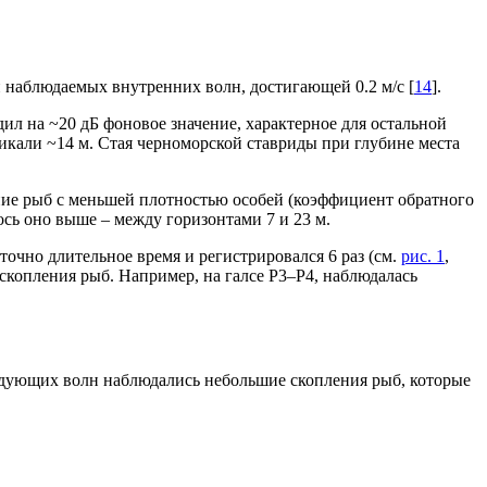
 наблюдаемых внутренних волн, достигающей 0.2 м/с [
14
].
ил на ~20 дБ фоновое значение, характерное для остальной
тикали ~14 м. Стая черноморской ставриды при глубине места
ние рыб с меньшей плотностью особей (коэффициент обратного
ось оно выше – между горизонтами 7 и 23 м.
очно длительное время и регистрировался 6 раз (см.
рис. 1
,
скопления рыб. Например, на галсе Р3–Р4, наблюдалась
ледующих волн наблюдались небольшие скопления рыб, которые