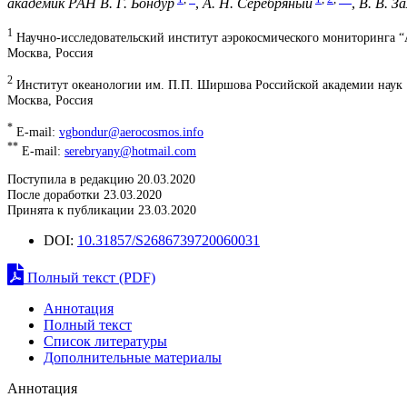
академик РАН В. Г. Бондур
,
А. Н. Серебряный
,
В. В. З
1
Научно-исследовательский институт аэрокосмического мониторинг
Москва, Россия
2
Институт океанологии им. П.П. Ширшова Российской академии наук
Москва, Россия
*
E-mail:
vgbondur@aerocosmos.info
**
E-mail:
serebryany@hotmail.com
Поступила в редакцию 20.03.2020
После доработки 23.03.2020
Принята к публикации 23.03.2020
DOI:
10.31857/S2686739720060031
Полный текст (PDF)
Аннотация
Полный текст
Список литературы
Дополнительные материалы
Аннотация