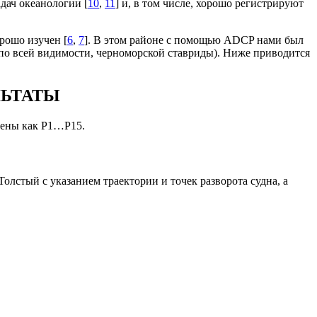
дач океанологии [
10
,
11
] и, в том числе, хорошо регистрируют
рошо изучен [
6
,
7
]. В этом районе с помощью ADCP нами был
по всей видимости, черноморской ставриды). Ниже приводится
ЛЬТАТЫ
ачены как Р1…Р15.
стый с указанием траектории и точек разворота судна, а