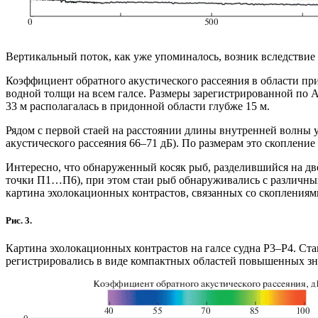
Вертикальный поток, как уже упоминалось, возник вследствие
Коэффициент обратного акустического рассеяния в области при
водной толщи на всем галсе. Размеры зарегистрированной по A
33 м располагалась в придонной области глубже 15 м.
Рядом с первой стаей на расстоянии длины внутренней волны 
акустического рассеяния 66–71 дБ). По размерам это скоплени
Интересно, что обнаруженный косяк рыб, разделившийся на две
точки П1…П6), при этом стаи рыб обнаруживались с различных 
картина эхолокационных контрастов, связанных со скоплениям
Рис. 3.
Картина эхолокационных контрастов на галсе судна Р3–Р4. С
регистрировались в виде компактных областей повышенных зн