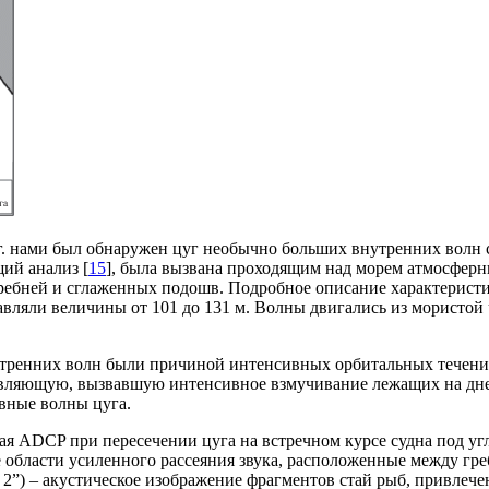
г. нами был обнаружен цуг необычно больших внутренних волн 
щий анализ [
15
], была вызвана проходящим над морем атмосферн
ебней и сглаженных подошв. Подробное описание характеристик 
вляли величины от 101 до 131 м. Волны двигались из мористой 
ренних волн были причиной интенсивных орбитальных течений, 
вляющую, вызвавшую интенсивное взмучивание лежащих на дне о
вные волны цуга.
ая ADCP при пересечении цуга на встречном курсе судна под уг
е области усиленного рассеяния звука, расположенные между гр
 2”) – акустическое изображение фрагментов стай рыб, привле