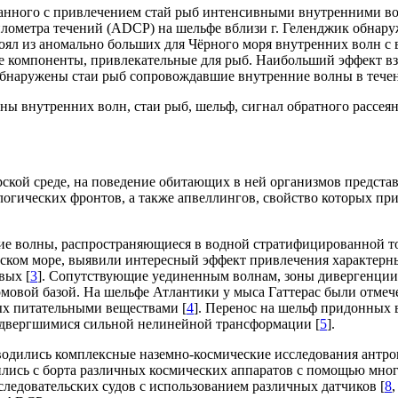
занного с привлечением стай рыб интенсивными внутренними в
ометра течений (ADCP) на шельфе вблизи г. Геленджик обнаруж
оял из аномально больших для Чёрного моря внутренних волн с 
ые компоненты, привлекательные для рыб. Наибольший эффект в
аружены стаи рыб сопровождавшие внутренние волны в течение 2
ны внутренних волн, стаи рыб, шельф, сигнал обратного рассе
ской среде, на поведение обитающих в ней организмов представ
логических фронтов, а также апвеллингов, свойство которых п
ие волны, распространяющиеся в водной стратифицированной т
ском море, выявили интересный эффект привлечения характер
вых [
3
]. Сопутствующие уединенным волнам, зоны дивергенции 
рмовой базой. На шельфе Атлантики у мыса Гаттерас были отме
ых питательными веществами [
4
]. Перенос на шельф придонных 
двергшимися сильной нелинейной трансформации [
5
].
оводились комплексные наземно-космические исследования антро
ились с борта различных космических аппаратов с помощью мно
исследовательских судов с использованием различных датчиков [
8