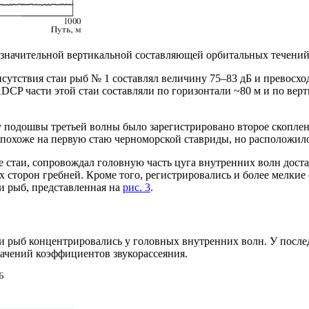
 значительной вертикальной составляющей орбитальных течений
сутствия стаи рыб № 1 составлял величину 75–83 дБ и превосход
DCP части этой стаи составляли по горизонтали ~80 м и по вер
у подошвы третьей волны было зарегистрировано второе скопле
е похоже на первую стаю черноморской ставриды, но расположил
 стаи, сопровождал головную часть цуга внутренних волн достат
сторон гребней. Кроме того, регистрировались и более мелкие 
и рыб, представленная на
рис. 3
.
таи рыб концентрировались у головных внутренних волн. У пос
ачений коэффициентов звукорассеяния.