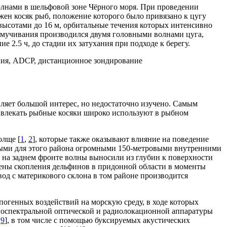
олнами в шельфовой зоне Чёрного моря. При проведении
ен косяк рыб, положение которого было привязано к цугу
высотами до 16 м, орбитальные течения которых интенсивно
змучивания производился двумя головными волнами цуга,
.5 ч, до стадии их затухания при подходе к берегу.
яния, ADCP, дистанционное зондирование
ляет большой интерес, но недостаточно изучено. Самым
ривлекать рыбные косяки широко используют в рыбном
олще [
1
,
2
], которые также оказывают влияние на поведение
ными для этого района огромными 150-метровыми внутренними
на заднем фронте волны выносили из глубин к поверхности
чены скопления дельфинов в придонной области в моменты
вод с материкового склона в том районе производится
погенных воздействий на морскую среду, в ходе которых
госпектральной оптической и радиолокационной аппаратуры
,
9
], в том числе с помощью буксируемых акустических