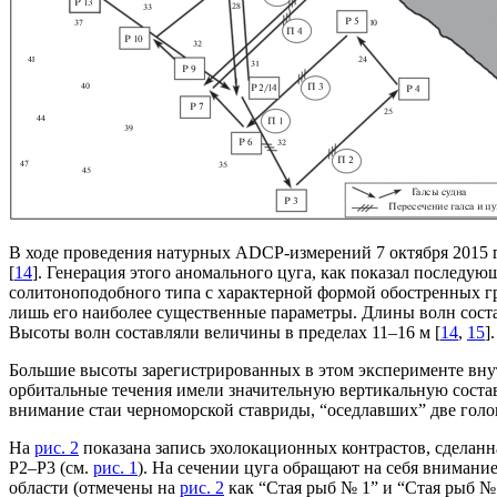
В ходе проведения натурных ADCP-измерений 7 октября 2015 
[
14
]. Генерация этого аномального цуга, как показал последую
солитоноподобного типа с характерной формой обостренных гр
лишь его наиболее существенные параметры. Длины волн соста
Высоты волн составляли величины в пределах 11–16 м [
14
,
15
].
Большие высоты зарегистрированных в этом эксперименте внут
орбитальные течения имели значительную вертикальную соста
внимание стаи черноморской ставриды, “оседлавших” две голо
На
рис. 2
показана запись эхолокационных контрастов, сделанн
Р2–Р3 (см.
рис. 1
). На сечении цуга обращают на себя внимани
области (отмечены на
рис. 2
как “Стая рыб № 1” и “Стая рыб №