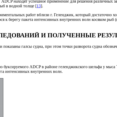
ы ADCP находят успешное применение для решения различных за
рыб в водной толще [
13
].
иментальных работ вблизи г. Геленджик, который достаточно хо
я к берегу пакета интенсивных внутренних волн косяком рыб (
ЛЕДОВАНИЙ И ПОЛУЧЕННЫЕ РЕЗУ
ми показаны галсы судна, при этом точки разворота судна обозн
буксируемого ADCP в районе геленджикского шельфа у мыса Тол
уга интенсивных внутренних волн.