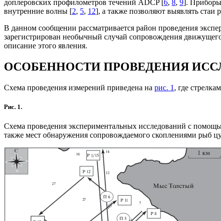
доплеровских профилометров течений ADCP [
6
,
8
,
9
]. Прибор
внутренние волны [
2
,
5
,
12
], а также позволяют выявлять стаи 
В данном сообщении рассматривается район проведения экспер
зарегистрирован необычный случай сопровождения движущегос
описание этого явления.
ОСОБЕННОСТИ ПРОВЕДЕНИЯ ИСС
Схема проведения измерений приведена на
рис. 1
, где стрелка
Рис. 1.
Схема проведения экспериментальных исследований с помощью 
также мест обнаружения сопровождаемого скоплениями рыб ц