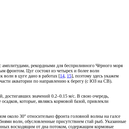
с амплитудами, рекордными для бесприливного Чёрного моря
ым фронтом. Цуг состоял из четырех и более волн
волн в цуге дано в работах [
14
,
15
], поэтому здесь укажем
части акватории по направлению к берегу (с ЮЗ на СВ).
достигавших значений 0.2–0.15 м/с. В свою очередь,
садков, которые, являясь кормовой базой, привлекли
лом около 30° относительно фронта головной волны на галсе
ебнями волн, обусловленные присутствием стай рыб. Указанные
ченных восходящим от дна потоком, содержащим кормовые