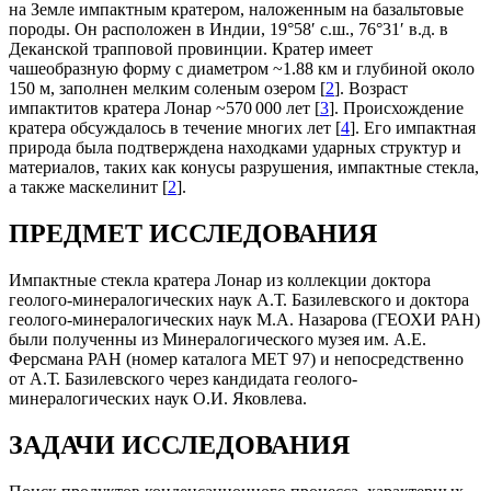
на Земле импактным кратером, наложенным на базальтовые
породы. Он расположен в Индии, 19°58′ с.ш., 76°31′ в.д. в
Деканской трапповой провинции. Кратер имеет
чашеобразную форму с диаметром ~1.88 км и глубиной около
150 м, заполнен мелким соленым озером [
2
]. Возраст
импактитов кратера Лонар ~570 000 лет [
3
]. Происхождение
кратера обсуждалось в течение многих лет [
4
]. Его импактная
природа была подтверждена находками ударных структур и
материалов, таких как конусы разрушения, импактные стекла,
а также маскелинит [
2
].
ПРЕДМЕТ ИССЛЕДОВАНИЯ
Импактные стекла кратера Лонар из коллекции доктора
геолого-минералогических наук А.Т. Базилевского и доктора
геолого-минералогических наук М.А. Назарова (ГЕОХИ РАН)
были полученны из Минералогического музея им. А.Е.
Ферсмана РАН (номер каталога MET 97) и непосредственно
от А.Т. Базилевского через кандидата геолого-
минералогических наук О.И. Яковлева.
ЗАДАЧИ ИССЛЕДОВАНИЯ