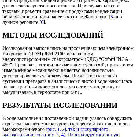
Поиск продуктов конденсационного процесса, характерных
для высокоэнергетичного импакта. И, в случае находки
таковых, провести сравнение с продуктами конденсации,
обнаруженными нами ранее в кратере Жаманшин [
5
] и в
лунном реголите [
6
].
МЕТОДЫ ИССЛЕДОВАНИЙ
Исследования выполнялись на просвечивающем электронном
микроскопе (ПЭМ) JEM-2100, оснащенном
энергодисперсионным спектрометром (ЭДС) “Oxford INCA-
450”. Препараты готовились методом суспензий, при котором
измельченное механически вещество дополнительно
диспергировалось ультразвуком. После этого капелька
суспензии препарата в аналитически чистой воде наносилась
на электронно-микроскопическую сеточку-подложку и
высушивалась в термостате при 50°С.
РЕЗУЛЬТАТЫ ИССЛЕДОВАНИЙ
В ходе выполнения поставленной задачи удалось обнаружить
агрегаты высокотемпературного конденсата как пленочного
высококремниевого (
рис. 1, 2
), так и глобулярного
высококальциевого (
рис. 3, 4
). На их конденсационную