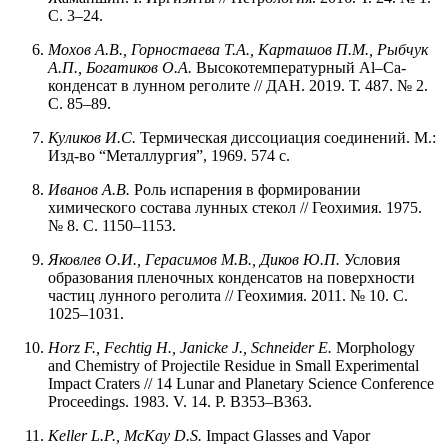
С. 3–24.
Мохов А.В., Горностаева Т.А., Карташов П.М., Рыбчук
А.П., Богатиков О.А.
Высокотемпературный Al–Ca-
конденсат в лунном реголите // ДАН. 2019. Т. 487. № 2.
С. 85–89.
Куликов И.С.
Термическая диссоциация соединений. М.:
Изд-во “Металлургия”, 1969. 574 с.
Иванов А.В.
Роль испарения в формировании
химического состава лунных стекол // Геохимия. 1975.
№ 8. С. 1150–1153.
Яковлев О.И., Герасимов М.В., Диков Ю.П.
Условия
образования пленочных конденсатов на поверхности
частиц лунного реголита // Геохимия. 2011. № 10. С.
1025–1031.
Horz
F.,
Fechtig
H.,
Janicke
J.,
Schneider
E.
Morphology
and Chemistry of Projectile Residue in Small Experimental
Impact Craters // 14 Lunar and Planetary Science Conference
Proceedings. 1983. V. 14. P. B353–B363.
Keller
L.P.,
McKay
D.S.
Impact Glasses and Vapor