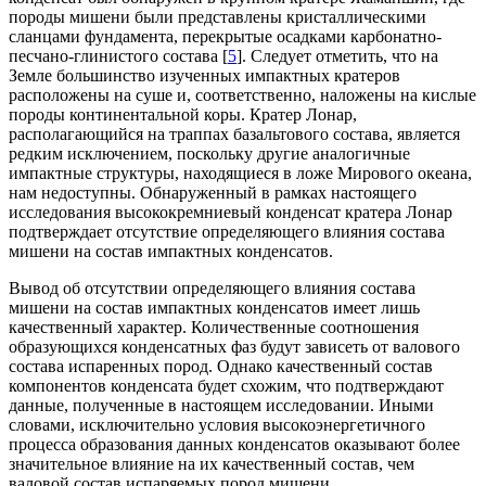
породы мишени были представлены кристаллическими
сланцами фундамента, перекрытые осадками карбонатно-
песчано-глинистого состава [
5
]. Следует отметить, что на
Земле большинство изученных импактных кратеров
расположены на суше и, соответственно, наложены на кислые
породы континентальной коры. Кратер Лонар,
располагающийся на траппах базальтового состава, является
редким исключением, поскольку другие аналогичные
импактные структуры, находящиеся в ложе Мирового океана,
нам недоступны. Обнаруженный в рамках настоящего
исследования высококремниевый конденсат кратера Лонар
подтверждает отсутствие определяющего влияния состава
мишени на состав импактных конденсатов.
Вывод об отсутствии определяющего влияния состава
мишени на состав импактных конденсатов имеет лишь
качественный характер. Количественные соотношения
образующихся конденсатных фаз будут зависеть от валового
состава испаренных пород. Однако качественный состав
компонентов конденсата будет схожим, что подтверждают
данные, полученные в настоящем исследовании. Иными
словами, исключительно условия высокоэнергетичного
процесса образования данных конденсатов оказывают более
значительное влияние на их качественный состав, чем
валовой состав испаряемых пород мишени.