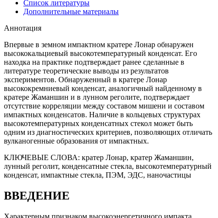
Список литературы
Дополнительные материалы
Аннотация
Впервые в земном импактном кратере Лонар обнаружен
высококальциевый высокотемпературный конденсат. Его
находка на практике подтверждает ранее сделанные в
литературе теоретические выводы из результатов
экспериментов. Обнаруженный в кратере Лонар
высококремниевый конденсат, аналогичный найденному в
кратере Жаманшин и в лунном реголите, подтверждает
отсутствие корреляции между составом мишени и составом
импактных конденсатов. Наличие в кольцевых структурах
высокотемпературных конденсатных стекол может быть
одним из диагностических критериев, позволяющих отличать
вулканогенные образования от импактных.
КЛЮЧЕВЫЕ СЛОВА:
кратер Лонар, кратер Жаманшин,
лунный реголит, конденсатные стекла, высокотемпературный
конденсат, импактные стекла, ПЭМ, ЭДС, наночастицы
ВВЕДЕНИЕ
Характерным признаком высокоэнергетичного импакта