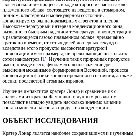
является наличие процесса, в ходе которого из части газово-
плазменного облака, состоящего из вещества в атомарном,
ионном, кластерном и молекулярном состоянии,
конденсируется ряд наноразмерных агрегатов и пленок.
Высокотемпературный интервал конденсационного окна,
вызванного быстрым падением температуры и концентрации
в разлетающемся газово-плазменном облаке, чрезвычайно
краток по времени, от сотых долей до первых секунд и
вследствие этого продукты высокотемпературной
конденсации имеют размеры, не превышающие нескольких
сотен нанометров [
1
]. Изучение таких природных продуктов
имеет, прежде всего, фундаментальное значение для
выяснения механизмов формирования Вселенной, процесса
конденсации в физике конденсированного состояния, а также
оценки последствий атомных взрывов.
Изучение импактитов кратера Лонар и сравнение их с
аналогами из кратера Жаманшин и лунным реголитом
позволяют наглядно увидеть насколько значимо влияние
состава мишени на состав продуктов конденсации.
ОБЪЕКТ ИССЛЕДОВАНИЯ
Кратер Лонар является наиболее сохранившимся и изученным