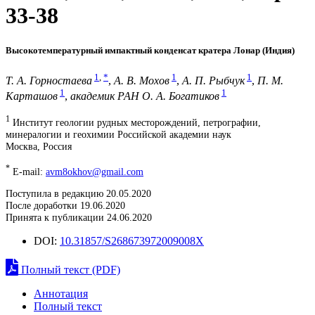
33-38
Высокотемпературный импактный конденсат кратера Лонар (Индия)
1
,
*
1
1
Т. А. Горностаева
,
А. В. Мохов
,
А. П. Рыбчук
,
П. М.
1
1
Карташов
,
академик РАН О. А. Богатиков
1
Институт геологии рудных месторождений, петрографии,
минералогии и геохимии Российской академии наук
Москва, Россия
*
E-mail:
avm8okhov@gmail.com
Поступила в редакцию 20.05.2020
После доработки 19.06.2020
Принята к публикации 24.06.2020
DOI:
10.31857/S268673972009008X
Полный текст (PDF)
Аннотация
Полный текст