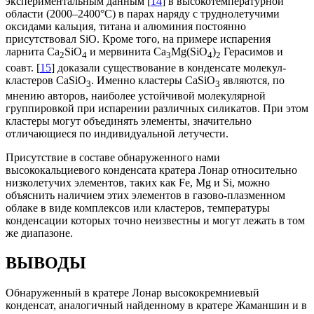
экспериментальным данным [
14
] в высокотемпературной
области (2000–2400°С) в парах наряду с труднолетучими
оксидами кальция, титана и алюминия постоянно
присутствовал SiO. Кроме того, на примере испарения
ларнита Ca
SiO
и мервинита Ca
Mg(SiO
)
Герасимов и
2
4
3
4
2
соавт. [
15
] доказали существование в конденсате молекул-
кластеров CaSiO
. Именно кластеры CaSiO
являются, по
3
3
мнению авторов, наиболее устойчивой молекулярной
группировкой при испарении различных силикатов. При этом
кластеры могут объединять элементы, значительно
отличающиеся по индивидуальной летучести.
Присутствие в составе обнаруженного нами
высококальциевого конденсата кратера Лонар относительно
низколетучих элементов, таких как Fe, Mg и Si, можно
объяснить наличием этих элементов в газово-плазменном
облаке в виде комплексов или кластеров, температуры
конденсации которых точно неизвестны и могут лежать в том
же диапазоне.
ВЫВОДЫ
Обнаруженный в кратере Лонар высококремниевый
конденсат, аналогичный найденному в кратере Жаманшин и в