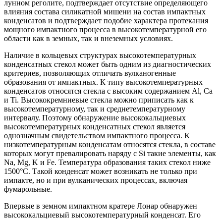
лунном реголите, подтверждает отсутствие определяющего
влияния состава силикатной мишени на состав импактных
конденсатов и подтверждает подобие характера протекания
мощного импактного процесса в высокотемпературной его
области как в земных, так и внеземных условиях.
Наличие в кольцевых структурах высокотемпературных
конденсатных стекол может быть одним из диагностических
критериев, позволяющих отличать вулканогенные
образования от импактных. К типу высокотемпературных
конденсатов относятся стекла с высоким содержанием Al, Ca
и Ti. Высококремниевые стекла можно приписать как к
высокотемпературному, так и среднетемпературному
интервалу. Поэтому обнаружение высококальциевых
высокотемпературных конденсатных стекол является
однозначным свидетельством импактного процесса. К
низкотемпературным конденсатам относятся стекла, в составе
которых могут превалировать наряду с Si такие элементы, как
Na, Mg, K и Fe. Температура образования таких стекол ниже
1500°С. Такой конденсат может возникать не только при
импакте, но и при вулканических процессах, включая
фумарольные.
Впервые в земном импактном кратере Лонар обнаружен
высококальциевый высокотемпературный конденсат. Его