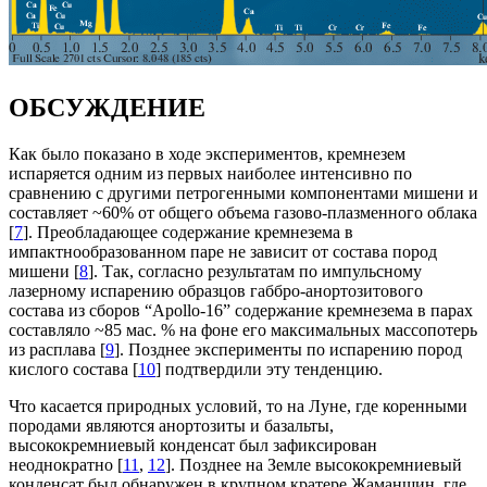
ОБСУЖДЕНИЕ
Как было показано в ходе экспериментов, кремнезем
испаряется одним из первых наиболее интенсивно по
сравнению с другими петрогенными компонентами мишени и
составляет ~60% от общего объема газово-плазменного облака
[
7
]. Преобладающее содержание кремнезема в
импактнообразованном паре не зависит от состава пород
мишени [
8
]. Так, согласно результатам по импульсному
лазерному испарению образцов габбро-анортозитового
состава из сборов “Apollo-16” содержание кремнезема в парах
составляло ~85 мас. % на фоне его максимальных массопотерь
из расплава [
9
]. Позднее эксперименты по испарению пород
кислого состава [
10
] подтвердили эту тенденцию.
Что касается природных условий, то на Луне, где коренными
породами являются анортозиты и базальты,
высококремниевый конденсат был зафиксирован
неоднократно [
11
,
12
]. Позднее на Земле высококремниевый
конденсат был обнаружен в крупном кратере Жаманшин, где