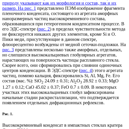
природу указывают как их морфология и состав, так и их
размер. На
рис. 1
представлено ПЭМ-изображение фрагмента
пленочного конденсата, состоящего из агрегата аморфных
наноразмерных частиц высококремниевого состава,
образовавшихся при гетерогенном конденсатном процессе. В
его ЭДС-спектре (
рис. 2
) в пределах чувствительности метода
не фиксируется никаких других элементов, кроме Si и O.
Пики меди, присутствующие в данном спектре,
флюоресцентно возбуждены от медной сеточки-подложки. На
рис. 3
представлены несколько также аморфных, отдельных,
но слипшихся высококальциевых глобулярных агрегатов,
нарастающих на поверхность частицы расплавного стекла.
Скорее всего, они сформировались при слиянии одиночных
центров конденсации. В ЭДС-спектре (
рис. 4
) этого агрегата
частиц, помимо кальция, фиксировались Si, Al, Mg, Fe. Его
состав (мас. %): SiO
24.09 ± 0.31; Al
O
28.92 ± 0.33; MgO
2
2
3
1.27 ± 0.12; CaO 45.02 ± 0.37; FeO 0.7 ± 0.09. В некоторых
участках этих высококальциевых глобул зафиксированы
начальные стадии раскристаллизации, что подтверждается
появлением отдельных дифракционных рефлексов.
Рис. 1.
Высококремниевый конденсат в импактных стеклах кратера