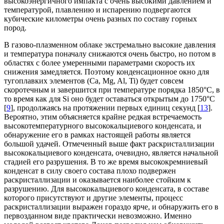
высокоэнергичного импакта с очень высокими давлением и
температурой, плавлению и испарению подвергаются
кубические километры очень разных по составу горных
пород.
В газово-плазменном облаке экстремально высокие давления
и температура поначалу снижаются очень быстро, но потом в
областях с более умеренными параметрами скорость их
снижения замедляется. Поэтому конденсационное окно для
тугоплавких элементов (Са, Mg, Al, Ti) будет совсем
скоротечным и завершится при температуре порядка 1850°С, в
то время как для Si оно будет оставаться открытым до 1750°С
[
9
], продолжаясь на протяжении первых единиц секунд [
13
].
Вероятно, этим объясняется крайне редкая встречаемость
высокотемпературного высококальциевого конденсата, и
обнаружение его в рамках настоящей работы является
большой удачей. Отмеченный выше факт раскристаллизации
высококальциевого конденсата, очевидно, является начальной
стадией его разрушения. В то же время высококремниевый
конденсат в силу своего состава плохо подвержен
раскристаллизации и оказывается наиболее стойким к
разрушению. Для высококальциевого конденсата, в составе
которого присутствуют и другие элементы, процесс
раскристаллизации выражен гораздо ярче, и обнаружить его в
первозданном виде практически невозможно. Именно