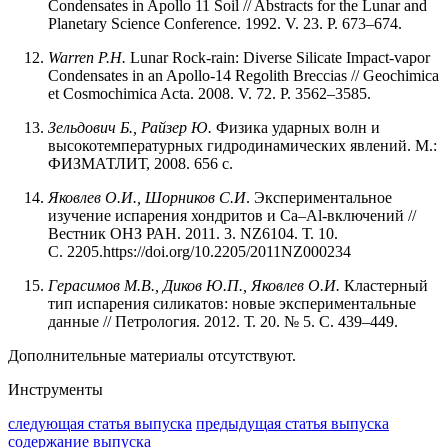
Condensates in Apollo 11 Soil // Abstracts for the Lunar and
Planetary Science Conference. 1992. V. 23. P. 673–674.
Warren P.H.
Lunar Rock-rain: Diverse Silicate Impact-vapor
Condensates in an Apollo-14 Regolith Breccias // Geochimica
et Cosmochimica Acta. 2008. V. 72. P. 3562–3585.
Зельдович Б., Райзер Ю.
Физика ударных волн и
высокотемпературных гидродинамических явлений. М.:
ФИЗМАТЛИТ, 2008. 656 с.
Яковлев
О.И.,
Шорников
С.И
. Экспериментальное
изучение испарения хондритов и Ca–Al-включений //
Вестник ОНЗ РАН. 2011. 3. NZ6104. Т. 10.
С. 2205.https://doi.org/10.2205/2011NZ000234
Герасимов М.В., Диков Ю.П., Яковлев О.И.
Кластерный
тип испарения силикатов: новые экспериментальные
данные // Петрология. 2012. Т. 20. № 5. С. 439–449.
Дополнительные материалы отсутствуют.
Инструменты
следующая статья выпуска
предыдущая статья выпуска
содержание выпуска