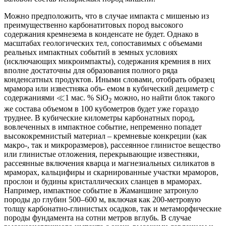
Можно предположить, что в случае импакта с мишенью из
преимущественно карбонатитовых пород высокого
содержания кремнезема в конденсате не будет. Однако в
масштабах геологических тел, сопоставимых с объемами
реальных импактных событий в земных условиях
(исключающих микроимпакты), содержания кремния в них
вполне достаточны для образования полного ряда
конденсатных продуктов. Иными словами, отобрать образец
мрамора или известняка объ- емом в кубический дециметр с
≪
содержаниями
1 мас. % SiO
можно, но найти блок такого
2
же состава объемом в 100 кубометров будет уже гораздо
труднее. В кубические километры карбонатных пород,
вовлеченных в импактное событие, непременно попадет
высококремнистый материал – кремневые конкреции (как
макро-, так и микроразмеров), рассеянное глинистое вещество
или глинистые отложения, перекрывающие известняки,
рассеянные включения кварца и магнезиальных силикатов в
мраморах, кальцифиры и скарнированные участки мраморов,
прослои и будины кристаллических сланцев в мраморах.
Например, импактное событие в Жаманшине затронуло
породы до глубин 500–600 м, включая как 200-метровую
толщу карбонатно-глинистых осадков, так и метаморфические
породы фундамента на сотни метров вглубь. В случае