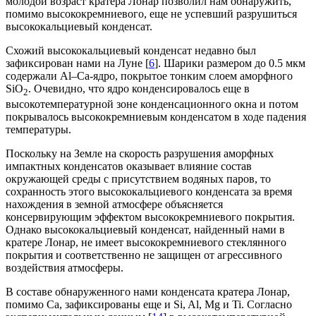
молодой возраст кратера Лонар позволил нам обнаружить,
помимо высококремниевого, еще не успевший разрушиться
высококальциевый конденсат.
Схожий высококальциевый конденсат недавно был
зафиксирован нами на Луне [
6
]. Шарики размером до 0.5 мкм
содержали Al–Ca-ядро, покрытое тонким слоем аморфного
SiO
. Очевидно, что ядро конденсировалось еще в
2
высокотемпературной зоне конденсационного окна и потом
покрывалось высококремниевым конденсатом в ходе падения
температуры.
Поскольку на Земле на скорость разрушения аморфных
импактных конденсатов оказывает влияние состав
окружающей среды с присутствием водяных паров, то
сохранность этого высококальциевого конденсата за время
нахождения в земной атмосфере объясняется
консервирующим эффектом высококремниевого покрытия.
Однако высококальциевый конденсат, найденный нами в
кратере Лонар, не имеет высококремниевого стеклянного
покрытия и соответственно не защищен от агрессивного
воздействия атмосферы.
В составе обнаруженного нами конденсата кратера Лонар,
помимо Ca, зафиксированы еще и Si, Al, Mg и Ti. Согласно