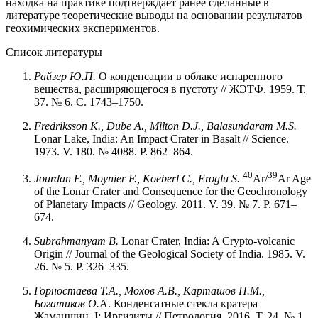
находка на практике подтверждает ранее сделанные в
литературе теоретические выводы на основании результатов
геохимических экспериментов.
Список литературы
Райзер Ю.П.
О конденсации в облаке испаренного
вещества, расширяющегося в пустоту // ЖЭТФ. 1959. Т.
37. № 6. С. 1743–1750.
Fredriksson K., Dube A., Milton D.J., Balasundaram M.S.
Lonar Lake, India: An Impact Crater in Basalt // Science.
1973. V. 180. № 4088. P. 862–864.
40
39
Jourdan F., Moynier F., Koeberl C., Eroglu S.
Ar/
Ar Age
of the Lonar Crater and Consequence for the Geochronology
of Planetary Impacts // Geology. 2011. V. 39. № 7. P. 671–
674.
Subrahmanyam B.
Lonar Crater, India: A Crypto-volcanic
Origin // Journal of the Geological Society of India. 1985. V.
26. № 5. P. 326–335.
Горностаева Т.А., Мохов А.В., Карташов П.М.,
Богатиков О.
А. Конденсатные стекла кратера
Жаманшин. I: Иргизиты // Петрология. 2016. Т. 24. № 1.