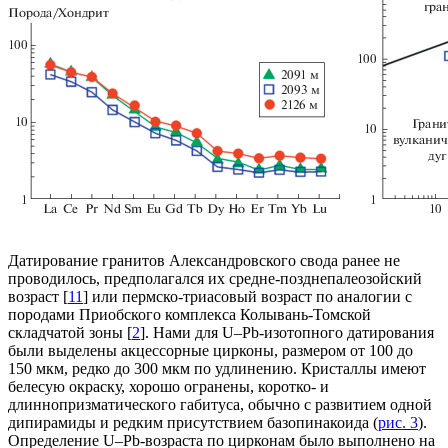
Датирование гранитов Александровского свода ранее не
проводилось, предполагался их средне-позднепалеозойский
возраст [
11
] или пермско-триасовый возраст по аналогии с
породами Приобского комплекса Колывань-Томской
складчатой зоны [
2
]. Нами для U–Pb-изотопного датирования
были выделены акцессорные цирконы, размером от 100 до
150 мкм, редко до 300 мкм по удлинению. Кристаллы имеют
белесую окраску, хорошо огранены, коротко- и
длиннопризматического габитуса, обычно с развитием одной
дипирамиды и редким присутствием базопинакоида (
рис. 3
).
Определение U–Pb-возраста по цирконам было выполнено на