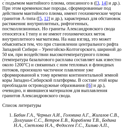
с подъемом мантийного плюма, описанного в ([
3
,
14
] и др.).
При этом кремнекислые породы, сформированные под
действием мантийного плюма, имеют геохимические черты
гранитов А-типа ([
5
,
12
] и др.), характерных для обстановок
растяжения: внутриплитных, рифтогенных,
постколлизионных. Но граниты Александровского свода
относятся к I типу и не имеют геохимических меток
внутриплитного магматизма. На наш взгляд, это может
объясняться тем, что при становлении центрального рифта
Западной Сибири – Уренгойско-Колтогорского, шириной до
50 км, при воздействии высокотемпературного плюма
(температура базальтового расплава составляет как известно
около 1200°C) и связанных с ним тепловых и флюидных
потоков, произошло частичное плавление уже
сформированной к тому времени континентальной земной
коры Западно-Сибирской платформы. В составе этой коры
преобладали островодужные образования ([
6
] и др.),
очевидно, и явившиеся материалом для выплавления
гранитов Александровского свода.
Список литературы
Бабин
Г.А.,
Черных
А.И.,
Головина
А.Г.,
Жигалов
С.В.,
Долгушин
С.С.,
Ветров
Е.В.,
Кораблева
Т.В.,
Бодина
Н.А.,
Светлова
Н.А.,
Федосеев
Г.С.,
Хилько
А.П.,