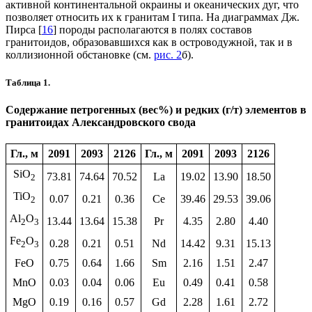
активной континентальной окраины и океанических дуг, что
позволяет относить их к гранитам I типа. На диаграммах Дж.
Пирса [
16
] породы располагаются в полях составов
гранитоидов, образовавшихся как в островодужной, так и в
коллизионной обстановке (см.
рис. 2
б).
Таблица 1.
Содержание петрогенных (вес%) и редких (г/т) элементов в
гранитоидах Александровского свода
Гл., м
2091
2093
2126
Гл., м
2091
2093
2126
SiO
73.81
74.64
70.52
La
19.02
13.90
18.50
2
TiO
0.07
0.21
0.36
Ce
39.46
29.53
39.06
2
Al
O
13.44
13.64
15.38
Pr
4.35
2.80
4.40
2
3
Fe
O
0.28
0.21
0.51
Nd
14.42
9.31
15.13
2
3
FeO
0.75
0.64
1.66
Sm
2.16
1.51
2.47
MnO
0.03
0.04
0.06
Eu
0.49
0.41
0.58
MgO
0.19
0.16
0.57
Gd
2.28
1.61
2.72