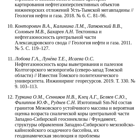
картирования нефтегазоперспективных объектов
нижнеюрских отложений Усть-Тымской мегавпадины //
Геология нефти и газа. 2018. № 6. С. 81–96.
Конторович В.А., Калинина Л.М., Лапковский В.В.,
Соловьев М.В., Бахарев А.Н.
Тектоника и
нефтегазоносность центральной части
Александровского свода // Геология нефти и газа. 2011.
№ 5. С. 119–127.
Лобова Г.А., Лунёва Т.Е., Исаева О.С.
Нефтегазоносность коры выветривания и палеозоя
Колтогорского мезопрогиба (северо-запад Томской
области) // Известия Томского политехнического
университета. Инжиниринг георесурсов. 2019. Т. 330. №
9. 103–113.
Туркина
О.М.,
Сенников
Н.В.,
Клец
А.Г.,
Беляев
С.Ю.,
Филиппов
Ю.Ф.,
Руднев
С.Н.
Изотопный Sm-Nd состав
гранитов Межовского устойчивого массива и вероятная
оценка возраста сиалической коры центральной части
Западно-Сибирской геосинеклизы / Фундамент,
структуры обрамления Западно-Сибирского мезозойско-
кайнозойского осадочного бассейна, их
геодинамическая эволюция и проблемы