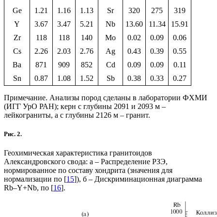
Ge
1.21
1.16
1.13
Sr
320
275
319
Y
3.67
3.47
5.21
Nb
13.60
11.34
15.91
Zr
118
118
140
Mo
0.02
0.09
0.06
Cs
2.26
2.03
2.76
Ag
0.43
0.39
0.55
Ba
871
909
852
Cd
0.09
0.09
0.11
Sn
0.87
1.08
1.52
Sb
0.38
0.33
0.27
Примечание. Анализы пород сделаны в лаборатории ФХМИ
(ИГГ УрО РАН); керн с глубины 2091 и 2093 м –
лейкограниты, а с глубины 2126 м – гранит.
Рис. 2.
Геохимическая характеристика гранитоидов
Александровского свода: а – Распределение РЗЭ,
нормированное по составу хондрита (значения для
нормализации по [
15
]), б – Дискриминационная диаграмма
Rb–Y+Nb, по [
16
].