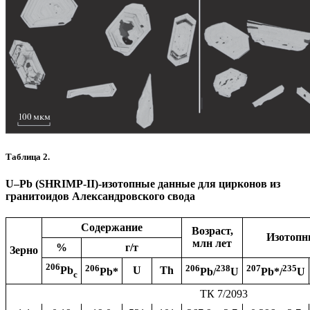
Таблица 2.
U–Pb (SHRIMP-II)-изотопные данные для цирконов из
гранитоидов Александровского свода
Содержание
Возраст,
Изотопн
млн лет
%
г/т
Зерно
206
206
206
238
207
235
U
Th
Pb
Pb*
Pb/
U
Pb*/
U
c
ТК 7/2093