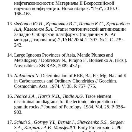
нефтегазоносности: Материалы II Всероссийской
научной конференции. Новосибирск: “Гео”, 2010. С.
166–168.
Федоров Ю.Н., Криночкин В.Г., Иванов К.С., Краснобаев
А.А, Калеганов Б.А.
Этапы тектонической активизации
Западно-Сибирской платформы (по данным K–Ar
метода датирования) // ДАН/ 2004. Т. 397. № 2. С. 239–
242.
Large Igneous Provinces of Asia, Mantle Plumes and
Metallogeny / Dobretsov N., Pirajno F., Borisenko A. (Eds.).
Novosibirsk: SB RAS, 2009. 432 p.
Nakamura N.
Determination of REE, Ba, Fe, Mg, Na and K
in Carbonaceous and Ordinary Chondrities // Geochim.
Cosmochim. Acta. 1974. V. 38. P. 757–775.
Pearce J.A., Harris N.B., Tindle A.G.
Trace element
discrimination diagrams for the tectonic interpretation of
granitic rocks // Journal of Petrology. 1984. Vol. 25. P. 956–
983.
Schuth S., Gornyy V.I., Berndt J., Shevchenko S.S., Sergeev
S.A., Karpuzov A.F., Mansfeldt T.
Early Proterozoic U-Pb