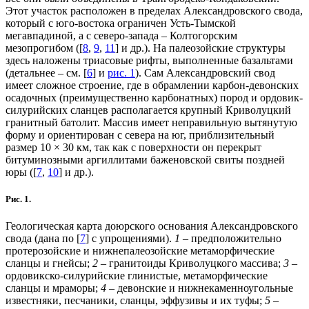
Этот участок расположен в пределах Александровского свода,
который с юго-востока ограничен Усть-Тымской
мегавпадиной, а с северо-запада – Колтогорским
мезопрогибом ([
8
,
9
,
11
] и др.). На палеозойские структуры
здесь наложены триасовые рифты, выполненные базальтами
(детальнее – см. [
6
] и
рис. 1
). Сам Александровский свод
имеет сложное строение, где в обрамлении карбон-девонских
осадочных (преимущественно карбонатных) пород и ордовик-
силурийских сланцев располагается крупный Криволуцкий
гранитный батолит. Массив имеет неправильную вытянутую
форму и ориентирован с севера на юг, приблизительный
размер 10 × 30 км, так как с поверхности он перекрыт
битуминозными аргиллитами баженовской свиты поздней
юры ([
7
,
10
] и др.).
Рис. 1.
Геологическая карта доюрского основания Александровского
свода (дана по [
7
] с упрощениями).
1
– предположительно
протерозойские и нижнепалеозойские метаморфические
сланцы и гнейсы;
2
– гранитоиды Криволуцкого массива;
3
–
ордовикско-силурийские глинистые, метаморфические
сланцы и мраморы;
4
– девонские и нижнекаменноугольные
известняки, песчаники, сланцы, эффузивы и их туфы;
5
–