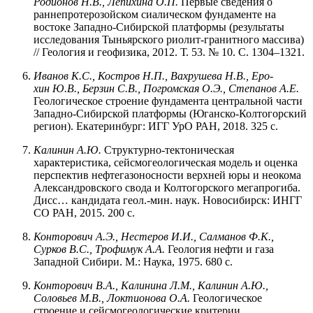
Родионов Н.В., Лепихина О.П.
Первые сведения о
раннепротерозойском сиалическом фундаменте на
востоке Западно-Сибирской платформы (результаты
исследования Тыньярского риолит-гранитного массива)
// Геология и геофизика, 2012. Т. 53. № 10. С. 1304–1321.
Иванов К.С., Костров Н.П., Вахрушева Н.В., Еро-
хин Ю.В., Берзин С.В., Погромская О.Э., Степанов А.Е.
Геологическое строение фундамента центральной части
Западно-Сибирской платформы (Юганско-Колтогорский
регион). Екатеринбург: ИГГ УрО РАН, 2018. 325 с.
Калинин А.Ю.
Структурно-тектоническая
характеристика, сейсмогеологическая модель и оценка
перспектив нефтегазоносности верхней юры и неокома
Александровского свода и Колтогорского мегапрогиба.
Дисс… кандидата геол.-мин. наук. Новосибирск: ИНГГ
СО РАН, 2015. 200 с.
Конторович А.Э., Нестеров И.И., Салманов Ф.К.,
Сурков В.С., Трофимук А.А.
Геология нефти и газа
Западной Сибири. М.: Наука, 1975. 680 с.
Конторович В.А., Калинина Л.М., Калинин А.Ю.,
Соловьев М.В., Локтионова О.А.
Геологическое
строение и сейсмогеологические критерии