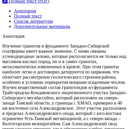
Полный текст (PDF)
Аннотация
Полный текст
Список литературы
Дополнительные материалы
Аннотация
Изучение гранитов в фундаменте Западно-Сибирской
платформы имеет важное значение. С ними связаны
углеводородные залежи, которые располагаются не только над
массивом кислых пород, но и в самих гранитах,
метасоматически измененных в кровле. При этом граниты
наиболее легко и достоверно датируются по цирконам, что
облегчает рассмотрение геологического строения района,
особенно в условиях перекрытия мощным осадочным чехлом.
Изучен вещественный состав гранитоидов из фундамента
Трайгородско-Кондаковского лицензионного участка Западно-
Сибирского мегабассейна, который расположен на северо-
западе Томской области, у границы с ХМАО, примерно в 40
км восточнее села Александровское. Этот участок расположен
в пределах Александровского свода, который с юго-востока
ограничен Усть-Тымской мегавпадиной, а с северо-запада –
Колтогорским мезопрогибом. Сам Александровский свод
имеет сложное строение, где в обрамлении карбон-девонских