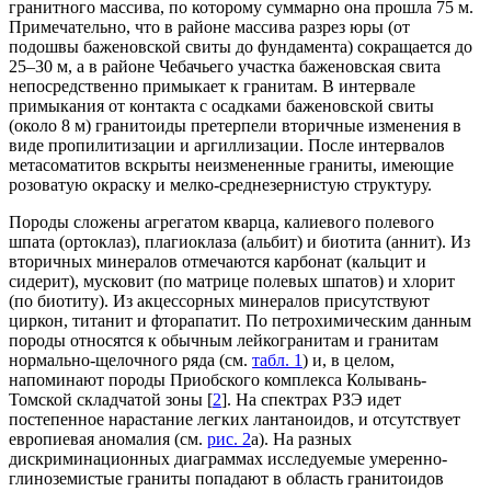
гранитного массива, по которому суммарно она прошла 75 м.
Примечательно, что в районе массива разрез юры (от
подошвы баженовской свиты до фундамента) сокращается до
25–30 м, а в районе Чебачьего участка баженовская свита
непосредственно примыкает к гранитам. В интервале
примыкания от контакта с осадками баженовской свиты
(около 8 м) гранитоиды претерпели вторичные изменения в
виде пропилитизации и аргиллизации. После интервалов
метасоматитов вскрыты неизмененные граниты, имеющие
розоватую окраску и мелко-среднезернистую структуру.
Породы сложены агрегатом кварца, калиевого полевого
шпата (ортоклаз), плагиоклаза (альбит) и биотита (аннит). Из
вторичных минералов отмечаются карбонат (кальцит и
сидерит), мусковит (по матрице полевых шпатов) и хлорит
(по биотиту). Из акцессорных минералов присутствуют
циркон, титанит и фторапатит. По петрохимическим данным
породы относятся к обычным лейкогранитам и гранитам
нормально-щелочного ряда (см.
табл. 1
) и, в целом,
напоминают породы Приобского комплекса Колывань-
Томской складчатой зоны [
2
]. На спектрах РЗЭ идет
постепенное нарастание легких лантаноидов, и отсутствует
европиевая аномалия (см.
рис. 2
а). На разных
дискриминационных диаграммах исследуемые умеренно-
глиноземистые граниты попадают в область гранитоидов