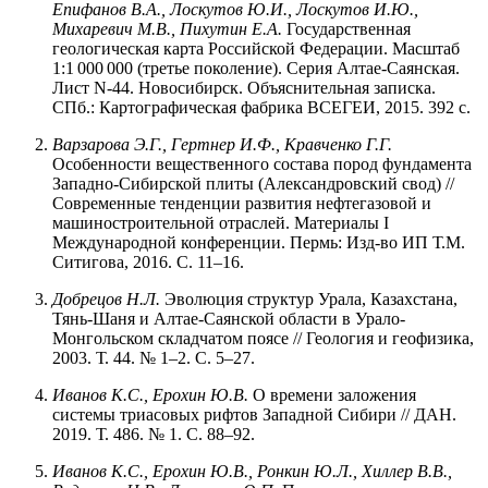
Епифанов
В.А.,
Лоскутов
Ю.И.,
Лоскутов
И.Ю.,
Михаревич
М.В.,
Пихутин
Е.А.
Государственная
геологическая карта Российской Федерации. Масштаб
1:1 000 000 (третье поколение). Серия Алтае-Саянская.
Лист N-44. Новосибирск. Объяснительная записка.
СПб.: Картографическая фабрика ВСЕГЕИ, 2015. 392 с.
Варзарова
Э.Г.,
Гертнер
И.Ф.,
Кравченко
Г.Г.
Особенности вещественного состава пород фундамента
Западно-Сибирской плиты (Александровский свод) //
Современные тенденции развития нефтегазовой и
машиностроительной отраслей. Материалы I
Международной конференции. Пермь: Изд-во ИП Т.М.
Ситигова, 2016. С. 11–16.
Добрецов Н.Л.
Эволюция структур Урала, Казахстана,
Тянь-Шаня и Алтае-Саянской области в Урало-
Монгольском складчатом поясе // Геология и геофизика,
2003. Т. 44. № 1–2. С. 5–27.
Иванов К.С., Ерохин Ю.В.
О времени заложения
системы триасовых рифтов Западной Сибири // ДАН.
2019. Т. 486. № 1. С. 88–92.
Иванов К.С., Ерохин Ю.В., Ронкин Ю.Л., Хиллер В.В.,