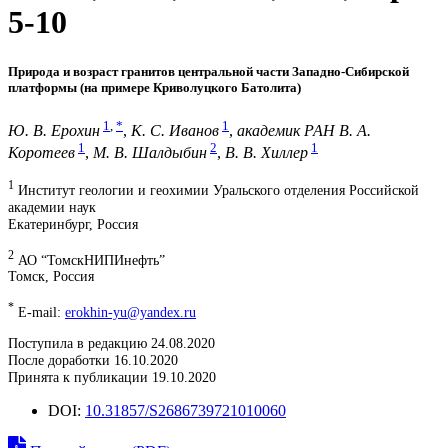
5-10
Природа и возраст гранитов центральной части Западно-Сибирской
платформы (на примере Криволуцкого Батолита)
1
,
*
1
Ю. В. Ерохин
,
К. С. Иванов
,
академик РАН В. А.
1
2
1
Коротеев
,
М. В. Шалдыбин
,
В. В. Хиллер
1
Институт геологии и геохимии Уральского отделения Российской
академии наук
Екатеринбург, Россия
2
АО “ТомскНИПИнефть”
Томск, Россия
*
E-mail:
erokhin-yu@yandex.ru
Поступила в редакцию 24.08.2020
После доработки 16.10.2020
Принята к публикации 19.10.2020
DOI:
10.31857/S2686739721010060