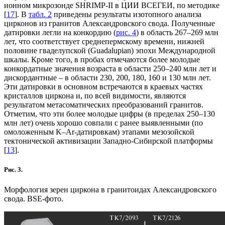
ионном микрозонде SHRIMP-II в ЦИИ ВСЕГЕИ, по методике
[
17
]. В
табл. 2
приведены результаты изотопного анализа
цирконов из гранитов Александровского свода. Полученные
датировки легли на конкордию (
рис. 4
) в область 267–269 млн
лет, что соответствует среднепермскому времени, нижней
половине гваделупской (Guadalupian) эпохи Международной
шкалы. Кроме того, в пробах отмечаются более молодые
конкордатные значения возраста в области 250–240 млн лет и
дискордантные – в области 230, 200, 180, 160 и 130 млн лет.
Эти датировки в основном встречаются в краевых частях
кристаллов циркона и, по всей видимости, являются
результатом метасоматических преобразований гранитов.
Отметим, что эти более молодые цифры (в пределах 250–130
млн лет) очень хорошо совпали с ранее выявленными (по
омоложенным K–Ar-датировкам) этапами мезозойской
тектонической активизации Западно-Сибирской платформы
[
13
].
Рис. 3.
Морфология зерен циркона в гранитоидах Александровского
свода. BSE-фото.