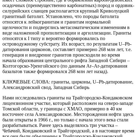
осадочных (преимущественно карбонатных) пород и ордовик-
силурийских сланцев располагается крупный Криволуцкий
гранитный батолит. Установлено, что породы батолита
относятся к лейкогранитам и гранитам нормальной
щелочности и подверглись метасоматическим изменениям в
виде наложенной пропилитизации и аргиллизации. Граниты
относятся к I типу и вероятно формировались по
островодужному субстрату. Их возраст, по результатам U–Pb-
датирования цирконов, составляет примерно 268 млн лет, т.е.
генерация и внедрение гранитов происходили во время
начала образования центрального рифта Западной Сибири –
Колтогорско-Уренгойского (по данным Ar–Ar-датирования
базальтов также формировался 268 млн лет назад).
КЛЮЧЕВЫЕ СЛОВА:
граниты, цирконы, U–Pb-датирование,
Александровский свод, Западная Сибирь
Нами исследовались граниты на Трайгородско-Кондаковском
лицензионном участке, который расположен на северо-западе
Томской области, у границы с ХМАО, примерно в 40 км
восточнее села Александровское. Месторождения нефти здесь
были открыты в 1966 г., но только с начала этого века стали
разрабатываться. Ранее здесь выделялось три участка –
Чебачий, Кондаковский и Трайгородский, а в настоящее время
все они были объединены в Трайгородско-Кондаковский.