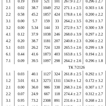
1.1
0.19
19.0
521
101
267.9 ± 2.7
0.296 ± 2.7
2.1
0.02
38.7
1049
252
271.1 ± 2.5
0.303 ± 1.6
2.2
0.58
45.2
1857
424
178.8 ± 1.6
0.200 ± 2.2
3.1
0.00
5.7
159
33
264.2 ± 3.5
0.291 ± 3.7
3.2
0.00
5.34
144
33
272.9 ± 3.7
0.300 ± 3.9
4.1
0.12
37.9
1038
246
268.0 ± 3.9
0.297 ± 2.2
4.2
0.20
38.7
1181
207
240.8 ± 2.3
0.266 ± 2.2
5.1
0.03
26.2
724
120
265.5 ± 2.6
0.299 ± 1.9
6.1
0.44
41.6
1873
403
163.8 ± 1.5
0.194 ± 2.1
7.1
0.09
39.5
1097
298
264.2 ± 2.6
0.296 ± 1.8
ТК 7/2126
1.1
0.03
40.1
1127
324
261.8 ± 2.5
0.292 ± 1.7
1.2
3.01
61.3
3273
1311
134.9 ± 1.2
0.172 ± 3.2
2.1
0.00
36.0
986
338
268.3 ± 2.6
0.307 ± 1.7
2.2
0.07
24.9
667
118
274.4 ± 2.7
0.312 ± 2.7
3.1
0.95
73.2
2308
891
231.6 ± 2.1
0.268 ± 2.1