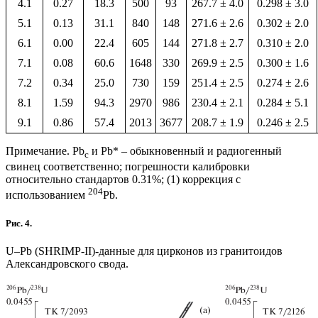
4.1
0.27
18.3
500
93
267.7 ± 4.0
0.298 ± 3.0
5.1
0.13
31.1
840
148
271.6 ± 2.6
0.302 ± 2.0
6.1
0.00
22.4
605
144
271.8 ± 2.7
0.310 ± 2.0
7.1
0.08
60.6
1648
330
269.9 ± 2.5
0.300 ± 1.6
7.2
0.34
25.0
730
159
251.4 ± 2.5
0.274 ± 2.6
8.1
1.59
94.3
2970
986
230.4 ± 2.1
0.284 ± 5.1
9.1
0.86
57.4
2013
3677
208.7 ± 1.9
0.246 ± 2.5
Примечание. Pb
и Pb* – обыкновенный и радиогенный
c
свинец соответственно; погрешности калибровки
относительно стандартов 0.31%; (1) коррекция с
204
использованием
Pb.
Рис. 4.
U–Pb (SHRIMP-II)-данные для цирконов из гранитоидов
Александровского свода.