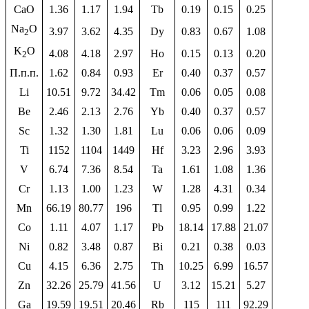
CaO
1.36
1.17
1.94
Tb
0.19
0.15
0.25
Na
O
3.97
3.62
4.35
Dy
0.83
0.67
1.08
2
K
O
4.08
4.18
2.97
Ho
0.15
0.13
0.20
2
П.п.п.
1.62
0.84
0.93
Er
0.40
0.37
0.57
Li
10.51
9.72
34.42
Tm
0.06
0.05
0.08
Be
2.46
2.13
2.76
Yb
0.40
0.37
0.57
Sc
1.32
1.30
1.81
Lu
0.06
0.06
0.09
Ti
1152
1104
1449
Hf
3.23
2.96
3.93
V
6.74
7.36
8.54
Ta
1.61
1.08
1.36
Cr
1.13
1.00
1.23
W
1.28
4.31
0.34
Mn
66.19
80.77
196
Tl
0.95
0.99
1.22
Co
1.11
4.07
1.17
Pb
18.14
17.88
21.07
Ni
0.82
3.48
0.87
Bi
0.21
0.38
0.03
Cu
4.15
6.36
2.75
Th
10.25
6.99
16.57
Zn
32.26
25.79
41.56
U
3.12
15.21
5.27
Ga
19.59
19.51
20.46
Rb
115
111
92.29