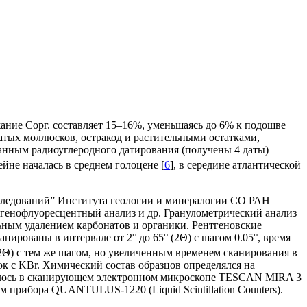
ание Сорг. составляет 15–16%, уменьшаясь до 6% к подошве
чатых моллюсков, остракод и растительными остатками,
 данным радиоуглеродного датирования (получены 4 даты)
сейне началась в среднем голоцене [
6
], в середине атлантической
следований” Института геологии и минералогии СО РАН
енофлуоресцентный анализ и др. Гранулометрический анализ
ным удалением карбонатов и органики. Рентгеновские
нированы в интервале от 2° до 65° (2Θ) с шагом 0.05°, время
(2Θ) с тем же шагом, но увеличенным временем сканирования в
к с KBr. Химический состав образцов определялся на
илось в сканирующем электронном микроскопе TESCAN MIRA 3
прибора QUANTULUS-1220 (Liquid Scintillation Counters).