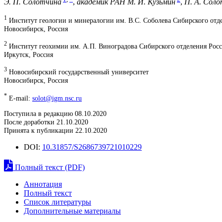
Э. П. Солотчина
,
академик РАН М. И. Кузьмин
,
П. А. Сол
1
Институт геологии и минералогии им. В.С. Соболева Сибирского отд
Новосибирск, Россия
2
Институт геохимии им. А.П. Виноградова Сибирского отделения Росс
Иркутск, Россия
3
Новосибирский государственный университет
Новосибирск, Россия
*
E-mail:
solot@igm.nsc.ru
Поступила в редакцию 08.10.2020
После доработки 21.10.2020
Принята к публикации 22.10.2020
DOI:
10.31857/S2686739721010229
Полный текст (PDF)
Аннотация
Полный текст
Список литературы
Дополнительные материалы