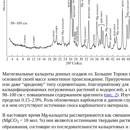
Магнезиальные кальциты донных осадков оз. Большие Тороки 
основной своей массе хемогенное происхождение. Приуроченнос
или даже “аридному” типу седиментации, благоприятному для 
кальцифицированных погруженных растений и водорослей, а т
98–100 см с повышенным содержанием арагонита (
рис. 2
). Изу
пределах 0.15–2.9%. Роль обломочных карбонатов в данном слу
и в нем отсутствуют источники сноса карбонатного материала.
В настоящее время Mg-кальциты рассматриваются как смешанны
(MgCO
< 18 мол. %) они являются истинными твердыми раст
3
образования, состоящие из последовательности кальцитовых и 