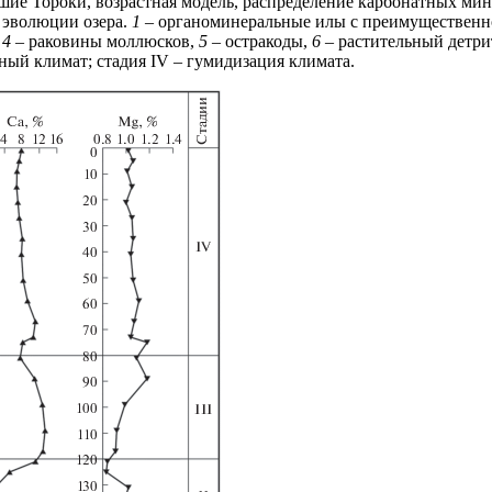
ьшие Тороки, возрастная модель, распределение карбонатных ми
 эволюции озера.
1
– органоминеральные илы с преимуществен
,
4
– раковины моллюсков,
5
– остракоды,
6
– растительный детрит
дный климат; стадия IV – гумидизация климата.