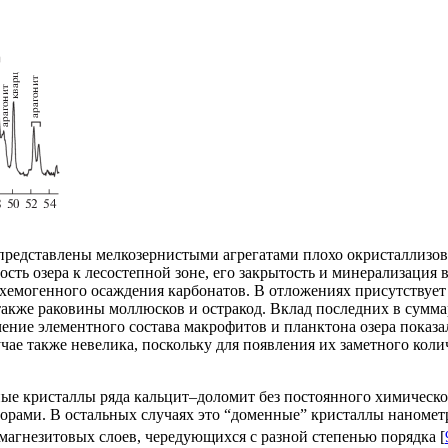
представлены мелкозернистыми агрегатами плохо окристаллизов
ть озера к лесостепной зоне, его закрытость и минерализация в
хемогенного осаждения карбонатов. В отложениях присутствует
акже раковины моллюсков и остракод. Вклад последних в сумма
чение элементного состава макрофитов и планктона озера показа
чае также невелика, поскольку для появления их заметного коли
е кристаллы ряда кальцит–доломит без постоянного химическог
ворами. В остальных случаях это “доменные” кристаллы наноме
магнезитовых слоев, чередующихся с разной степенью порядка [