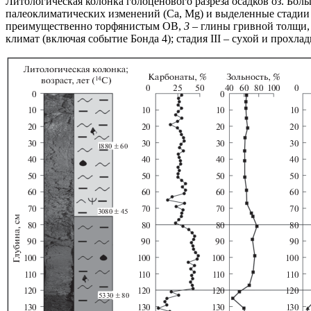
Литологическая колонка голоценового разреза осадков оз. Бол
палеоклиматических изменений (Ca, Mg) и выделенные стадии
преимущественно торфянистым ОВ,
3
– глины гривной толщи
климат (включая событие Бонда 4); стадия III – сухой и прохла