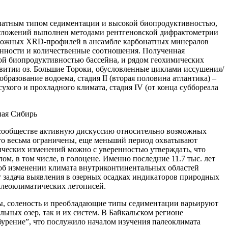
бонатным типом седиментации и высокой биопродуктивностью,
тложений выполнен методами рентгеновской дифрактометрии
 сложных XRD-профилей в ансамбле карбонатных минералов
енности и количественные соотношения. Полученная
мой биопродуктивностью бассейна, и рядом геохимических
витии оз. Большие Тороки, обусловленные циклами иссушения/
бразование водоема, стадия II (вторая половина атлантика) –
сухого и прохладного климата, стадия IV (от конца суббореала
ная Сибирь
м сообществе активную дискуссию относительно возможных
го весьма ограничены, еще меньший период охватывают
ческих изменений можно с уверенностью утверждать, что
м, в том числе, в голоцене. Именно последние 11.7 тыс. лет
б изменении климата внутриконтинентальных областей
ит задача выявления в озерных осадках индикаторов природных
алеоклиматических летописей.
ры, соленость и преобладающие типы седиментации варьируют
льных озер, так и их систем. В Байкальском регионе
бурение”, что послужило началом изучения палеоклимата