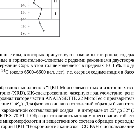
ивные илы, в которых присутствуют раковины гастропод; содерж
ивные и горизонтально-слоистые с редкими раковинами двуствор
держание Сорг. в этой толще колеблется в пределах 10–15%. По
14
т
С (около 6500–6600 кал. лет), т.е. озерная седиментация в бас
 образцов выполнено в “ЦКП Многоэлементных и изотопных ис
рию (XRD), ИК-спектроскопию, лазерную гранулометрию, рентг
кроанализаторе частиц ANALYSETTE 22 MicroTec с предваритель
ение Cu
K
). Для фазового анализа отложений образцы были отска
α
карбонатной составляющей осадка – в интервале от 25° до 32° 
RTEX 70 FT I. Образцы готовились методом прессования таблето
ие микроморфологии и вещественного состава образцов провод
тории ЦКП “Геохронология кайнозоя” СО РАН с использованием 