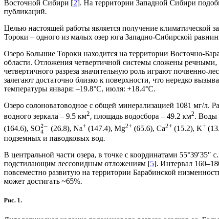
Восточной Сибири [
2
]. На территории Западной Сибири подоб
публикаций.
Целью настоящей работы является получение климатической з
Тороки – одного из малых озер юга Западно-Сибирской равнин
Озеро Большие Тороки находится на территории Восточно-Бар
области. Отложения четвертичной системы сложены речными, 
четвертичного разреза значительную роль играют почвенно-лес
залегают достаточно близко к поверхности, что нередко вызыв
температуры января: –19.8°С, июля: +18.4°С.
Озеро солоноватоводное с общей минерализацией 1081 мг/л. Рас
2
2
водного зеркала – 9.5 км
, площадь водосбора – 49.2 км
. Воды
+
2+
2+
+
2
−
(164.6), SO
(26.8), Na
(147.4), Mg
(65.6), Са
(15.2), K
(13.
4
подземных и паводковых вод.
В центральной части озера, в точке с координатами 55°39′35″ с
подстилающим лессовидным отложениям [
5
]. Интервал 160–1
повсеместно развитую на территории Барабинской низменности
может достигать ~65%.
Рис. 1.