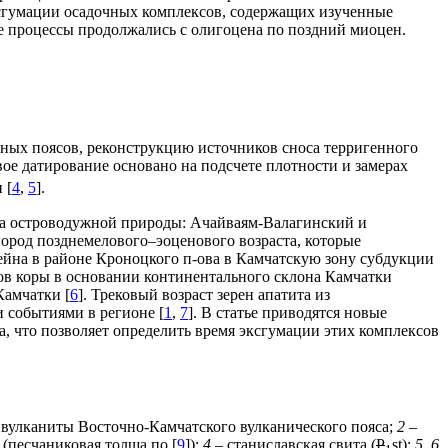
эксгумации осадочных комплексов, содержащих изученные
е процессы продолжались с олигоцена по поздний миоцен.
нных поясов, реконструкцию источников сноса терригенного
овое датирование основано на подсчете плотности и замерах
 [
4
,
5
].
на островодужной природы: Ачайваям-Валагинский и
ород позднемелового–эоценового возраста, которые
йна в районе Кроноцкого п-ова в Камчатскую зону субдукции
тов коры в основании континентального склона Камчатки
Камчатки [
6
]. Трековый возраст зерен апатита из
 событиями в регионе [
1
,
7
]. В статье приводятся новые
, что позволяет определить время эксгумации этих комплексов
вулканиты Восточно-Камчатского вулканического пояса;
2
–
, (песчаниковая толща по [
9
]);
4
– станиславская свита (
P
st);
5, 6