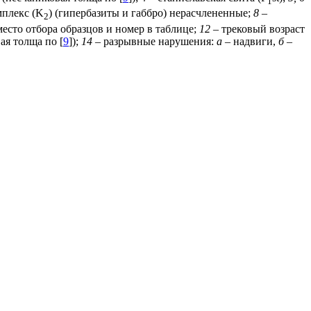
1
плекс (K
) (гипербазиты и габбро) нерасчлененные;
8
–
2
место отбора образцов и номер в таблице;
12
– трековый возраст
вая толща по [
9
]);
14
– разрывные нарушения:
а
– надвиги,
б
–