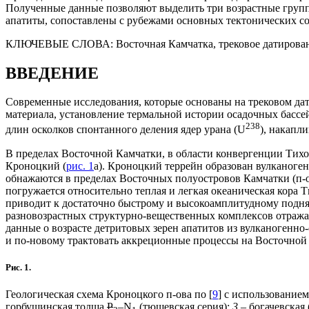
Полученные данные позволяют выделить три возрастные группы 
апатиты, сопоставлены с рубежами основных тектонических с
КЛЮЧЕВЫЕ СЛОВА:
Восточная Камчатка, трековое датирован
ВВЕДЕНИЕ
Современные исследования, которые основаны на трековом да
материала, установление термальной истории осадочных бассе
238
длин осколков спонтанного деления ядер урана (U
), накапл
В пределах Восточной Камчатки, в области конвергенции Тих
Кроноцкий (
рис. 1
а). Кроноцкий террейн образован вулканог
обнажаются в пределах Восточных полуостровов Камчатки (п-
погружается относительно теплая и легкая океаническая кора
приводит к достаточно быстрому и высокоамплитудному подн
разновозрастных структурно-вещественных комплексов отражае
данные о возрасте детритовых зерен апатитов из вулканогенно
и по-новому трактовать аккреционные процессы на Восточной
Рис. 1.
Геологическая схема Кроноцкого п-ова по [
9
] с использованием
горбушинская толща
P
–N
(тюшевская серия);
3
– богачевская 