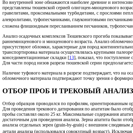
Во внутренней зоне обнажаются наиболее древние и интенси
представлены тюшевской серией олигоцен-миоценового возра
гравелитами, проксимальными турбидитами, с прослоями пепло
алевролитами, туфопесчаниками, глауконитовыми песчаниками,
сложена флишоидным переслаиванием песчаников, туфопесчаник
Анализ осадочных комплексов Тюшевского прогиба показывает
раннемиоценового и миоценового возраста. Анализ обломочног
присутствуют обломки, характерные для пород континентально
транспортировка материала осуществлялась крупными палеоре
конседиментационные складки [
13
], показал, что поступление
Для части пород низов разреза тюшевской серии предполагаетс
Наличие туфового материала в разрезе подтверждает, что на о
обломочного материала подтверждают точку зрения о формир
ОТБОР ПРОБ И ТРЕКОВЫЙ АНАЛИ
Отбор образцов проводился по профилям, ориентированным ор
Для проведения трекового датирования по апатитам было отобр
пробы составлял около 25 кг. Максимальные содержания апатита
достаточным для проведения анализа. Зерна апатита были ото
анализа отдельных зерен (grain-by-grain) с внешним слюдяным 
детали анализа (использовался совокупный возраст). Исключая 