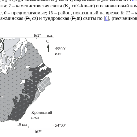
3
1
3
2
ита;
7
– каменистовская свита (K
cn?–km–m) и офиолитовый ком
2
е,
б
– предполагаемые;
10
– район, показанный на врезке Б;
11
– 
чажминская (
P
cz) и тундровская (
P
tn) свиты по [
8
], (песчанико
3
2