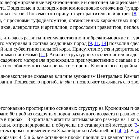
вно деформированные верхнеэоценовые и олигоцен-миоценовые 
ста. Эоценовые и олигоцен-нижнемиоценовые отложения (тундро
вых туфов. Повсеместно присутствует растительный детрит [
8
,
 с прослоями туфодиатомитов, органогенных карбонатных пород
ов, алевролитов и аргиллиов, с прослоями гравелитов, пеплов
, что здесь развиты преимущественно прибрежно-морские и тур
о материала и состава осадочных пород [
9
,
11
,
14
] позволил сд
й или субконтинентальной коры. Присутствие угля и детритовых
чными системами [
11
]. Анализ структурных особенностей осадоч
 осадочного материала происходило преимущественно с запада и 
я снос обломочного материала со стороны Кроноцкого террейна 
садконакопление оказывал влияние вулканизм Центрально-Камчат
овании Тюшевского прогиба
in situ
и позволяют связывать его эв
З
тогонально простиранию основных структур на Кроноцком п-ов
ано 60 проб из осадочных пород различного возраста и разных 
 в пробах – 3 кристалла апатита оптимального размера на 1 кг 
браны, отпрепарированы и облучены по стандартной методике [
3
детектором с применением Z-калибровки (Zeta-method) [
4
,
5
]. В
т
образцы 4, 5 и 6, все остальные пробы прошли хи-квадрат тест (χ