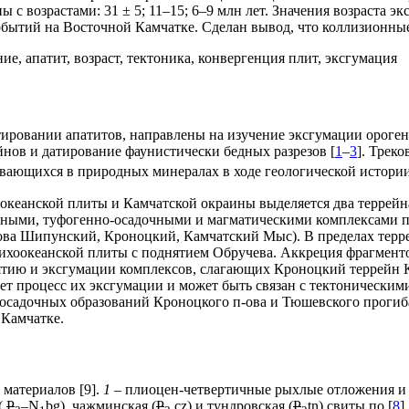
с возрастами: 31 ± 5; 11–15; 6–9 млн лет. Значения возраста 
обытий на Восточной Камчатке. Сделан вывод, что коллизионны
ие, апатит, возраст, тектоника, конвергенция плит, эксгумация
тировании апатитов, направлены на изучение эксгумации ороге
йнов и датирование фаунистически бедных разрезов [
1
–
3
]. Трек
ивающихся в природных минералах в ходе геологической истории
оокеанской плиты и Камчатской окраины выделяется два террей
енными, туфогенно-осадочными и магматическими комплексами п
ова Шипунский, Кроноцкий, Камчатский Мыс). В пределах терре
 Тихоокеанской плиты с поднятием Обручева. Аккреция фрагмен
ятию и эксгумации комплексов, слагающих Кроноцкий террейн 
т процесс их эксгумации и может быть связан с тектоническими
-осадочных образований Кроноцкого п-ова и Тюшевского прогиба
 Камчатке.
 материалов [9].
1
– плиоцен-четвертичные рыхлые отложения и 
(
P
–N
bg), чажминская (
P
cz) и тундровская (
P
tn) свиты по [
8
]