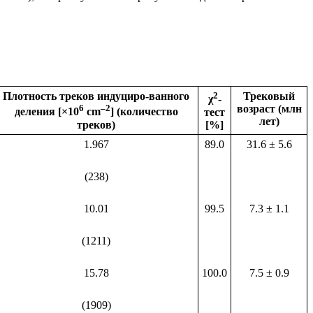
Плотность треков индуциро-ванного
2
Трековый
χ
-
6
–2
возраст (млн
деления [×10
cm
] (количество
тест
лет)
треков)
[%]
1.967
89.0
31.6 ± 5.6
(238)
10.01
99.5
7.3 ± 1.1
(1211)
15.78
100.0
7.5 ± 0.9
(1909)