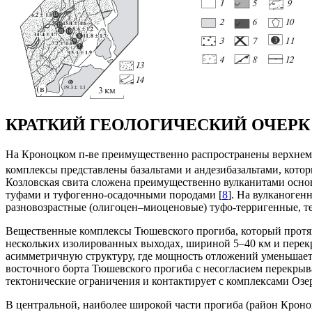
КРАТКИЙ ГЕОЛОГИЧЕСКИЙ ОЧЕРК
На Кроноцком п-ве преимущественно распространены верхнеме
комплексы представлены базальтами и андезибазальтами, кото
Козловская свита сложена преимущественно вулканитами основ
туфами и туфогенно-осадочными породами [
8
]. На вулканоген
разновозрастные (олигоцен–миоценовые) туфо-терригенные, т
Вещественные комплексы Тюшевского прогиба, который протяги
нескольких изолированных выходах, шириной 5–40 км и перек
асимметричную структуру, где мощность отложений уменьшает
восточного борта Тюшевского прогиба с несогласием перекры
тектонические ограничения и контактирует с комплексами Озе
В центральной, наиболее широкой части прогиба (район Кроноц