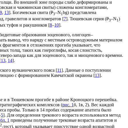
толщи. Во внешней зоне породы слабо деформированы и
вская и чажминская свиты) сложены конгломератами,
9
,
13
]. Богачевская свита (
P
–N
bg) представлена
3
1
, гравелитов и конгломератов [
7
]. Тюшевская серия (
P
–N
)
3
1
ых туфов и ракушников [
8
–
10
].
бидитовые образования эоценового, олигоцен–
елать вывод, что наряду с местным островодужным материалом
 фрагментов в отложениях прогиба указывает, что
ных толщ, таких как гиероглифы, косая слоистость,
северо-запада как для эоценового, так и миоценового времени.
[
13
,
14
].
ского вулканического пояса [
11
]. Данные о поступлении
олюцию с формированием Камчатской окраины [
13
].
е и в Тюшевском прогибе в районе Кроноцкого перешейка.
стратиграфических комплексов (
рис. 1
б, 1в, 2). Вес каждой
веса пробы. Только в 14 пробах содержание апатита было
–
5
]. Для определения трекового возраста использовался метод
абл. 1
приведены полученные трековые возраста апатитов и
2
-тест), который указывает присутствие одной возрастной