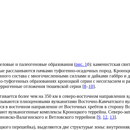
ловые и палеогеновые образования (
рис. 1
б): каменистская сви
рые расслаиваются пачками туфогенно-осадочных пород. Кроноцк
ного состава с многочисленными силлами и дайками габбро и д
но-туфогенных образованиях кроноцкой серии с несогласием и р
ерригенные отложения тюшевской серии [
8
–
10
].
вается более чем на 350 км в северо-восточном направлении в
рываются плиоценовыми вулканитами Восточно-Камчатского вул
ся в восточном направлении от Восточных хребтов в сторону В
вают вулканогенные комплексы Кроноцкого террейна. Северо-за
рновско-Валагинского и Ветловского террейнов [
9
,
12
,
13
].
кого перешейка), выделяются две структурые зоны: внутренняя, 