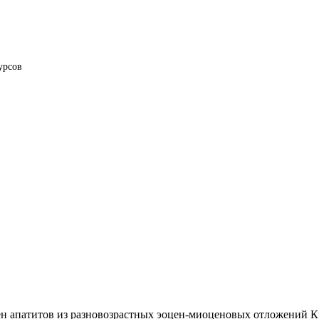
урсов
рен апатитов из разновозрастных эоцен-миоценовых отложений 