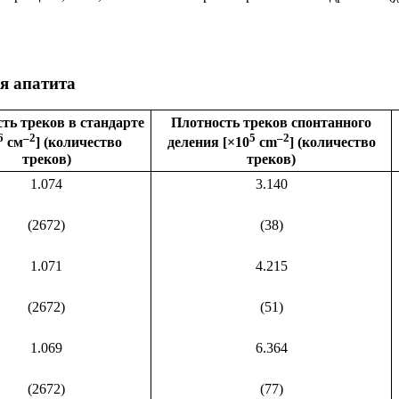
я апатита
ть треков в стандарте
Плотность треков спонтанного
6
–2
5
–2
см
] (количество
деления [×10
cm
] (количество
треков)
треков)
1.074
3.140
(2672)
(38)
1.071
4.215
(2672)
(51)
1.069
6.364
(2672)
(77)