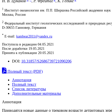
Н. В. Цуканов
,
Р. Фрейтаг
,
К. Гедике
1
Институт океанологии им. П.П. Ширшова Российской академии наук
Москва, Россия
2
Федеральный институт геологических исследований и природных рес
D-30655 Ганновер, Германия
*
E-mail:
kambear2011@yandex.ru
Поступила в редакцию 04.05.2021
После доработки 19.05.2021
Принята к публикации 20.05.2021
DOI:
10.31857/S2686739721090206
Полный текст (PDF)
Аннотация
Полный текст
Список литературы
Дополнительные материалы
Аннотация
Приводятся новые данные о трековом возрасте детритовых зе