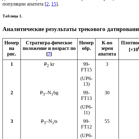
популяции апатита [
2
,
15
].
Таблица 1.
Аналитические результаты трекового датировани
Номер
Стратигра-фическое
Номер
К-во
Плотнос
на
положение и возраст по
обр.
зерен
[×10
рис.
[
7
]
апатита
1
P
kr
99-
3
2
FT15
(UP6-
13)
2
P
–N
bg
99-
30
3
1
FT13
(UP6-
11)
3
P
–N
ts
99-
55
3
1
FT12
(UP6-