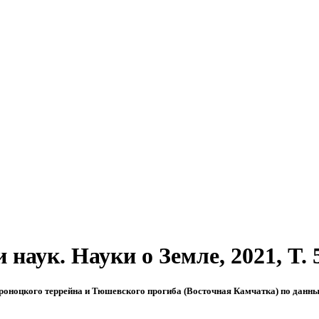
аук. Науки о Земле, 2021, T. 50
роноцкого террейна и Тюшевского прогиба (Восточная Камчатка) по данны