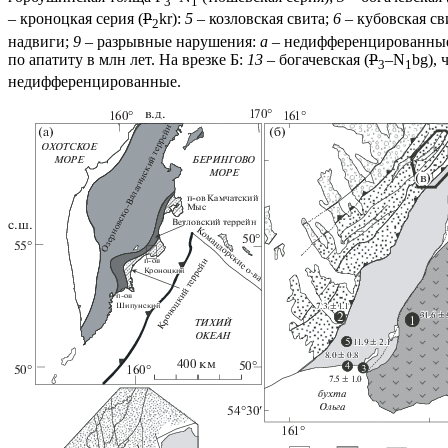
3
1
– кроноцкая серия (
P
kr):
5
– козловская свита;
6
– кубовская св
2
надвиги;
9
– разрывные нарушения:
а
– недифференцированны
по апатиту в млн лет. На врезке Б:
13
– богачевская (
P
–N
bg), 
3
1
недифференцированные.