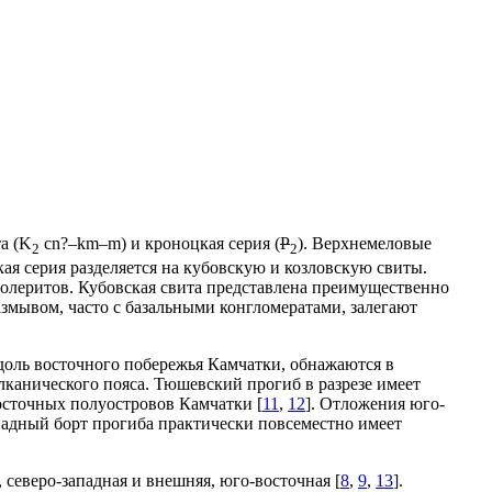
та (K
cn?–km–m) и кроноцкая серия (
P
). Верхнемеловые
2
2
ая серия разделяется на кубовскую и козловскую свиты.
олеритов. Кубовская свита представлена преимущественно
азмывом, часто с базальными конгломератами, залегают
доль восточного побережья Камчатки, обнажаются в
канического пояса. Тюшевский прогиб в разрезе имеет
осточных полуостровов Камчатки [
11
,
12
]. Отложения юго-
падный борт прогиба практически повсеместно имеет
северо-западная и внешняя, юго-восточная [
8
,
9
,
13
].