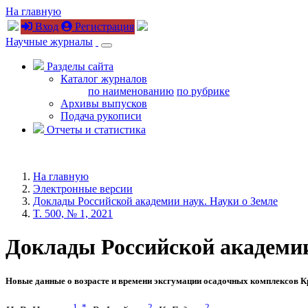
На главную
Вход
Регистрация
Научные журналы
Разделы сайта
Каталог журналов
по наименованию
по рубрике
Архивы выпусков
Подача рукописи
Отчеты и статистика
На главную
Электронные версии
Доклады Российской академии наук. Науки о Земле
T. 500, № 1, 2021
Доклады Российской академии н
Новые данные о возрасте и времени эксгумации осадочных комплексов К
1
,
*
2
2