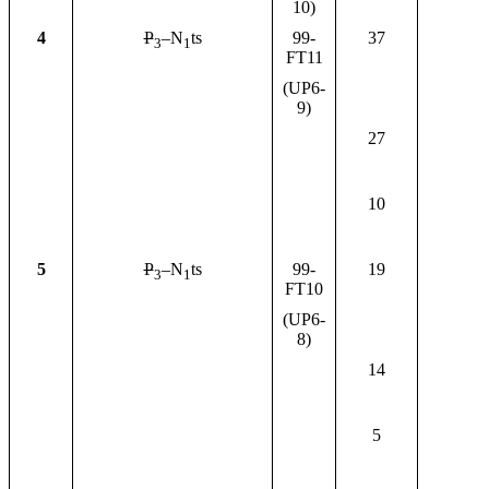
10)
4
P
–N
ts
99-
37
3
1
FT11
(UP6-
9)
27
10
5
P
–N
ts
99-
19
3
1
FT10
(UP6-
8)
14
5