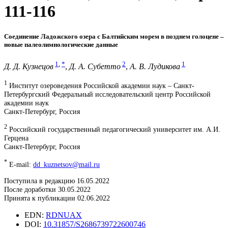
111-116
Соединение Ладожского озера с Балтийским морем в позднем голоцене –
новые палеолимнологические данные
1
,
*
2
1
Д. Д. Кузнецов
,
Д. А. Субетто
,
А. В. Лудикова
1
Институт озероведения Российской академии наук – Санкт-
Петербургский Федеральный исследовательский центр Российской
академии наук
Санкт-Петербург, Россия
2
Российский государственный педагогический университет им. А.И.
Герцена
Санкт-Петербург, Россия
*
E-mail:
dd_kuznetsov@mail.ru
Поступила в редакцию 16.05.2022
После доработки 30.05.2022
Принята к публикации 02.06.2022
EDN:
RDNUAX
DOI:
10.31857/S2686739722600746