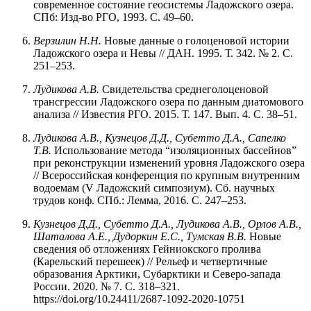
современное состояние геосистемы Ладожского озера.
СПб: Изд-во РГО, 1993. С. 49–60.
Верзилин Н.Н.
Новые данные о голоценовой истории
Ладожского озера и Невы // ДАН. 1995. Т. 342. № 2. С.
251–253.
Лудикова А.В.
Свидетельства среднеголоценовой
трансгрессии Ладожского озера по данным диатомового
анализа // Известия РГО. 2015. Т. 147. Вып. 4. С. 38–51.
Лудикова
А.В.,
Кузнецов
Д.Д.,
Субетто
Д.А.,
Сапелко
Т.В.
Использование метода “изоляционных бассейнов”
при реконструкции изменений уровня Ладожского озера
// Всероссийская конференция по крупным внутренним
водоемам (V Ладожский симпозиум). Сб. научных
трудов конф. СПб.: Лемма, 2016. С. 247–253.
Кузнецов Д.Д., Субетто Д.А., Лудикова А.В., Орлов А.В.,
Шаталова А.Е., Дудоркин Е.С., Тумская В.В.
Новые
сведения об отложениях Гейниокского пролива
(Карельский перешеек) // Рельеф и четвертичные
образования Арктики, Субарктики и Северо-запада
России. 2020. № 7. С. 318–321.
https://doi.org/10.24411/2687-1092-2020-10751