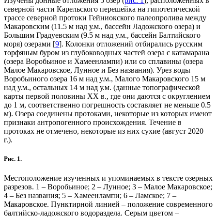
Изучены донные отложения 5 озер (
рис. 1
), расположенных в
северной части Карельского перешейка на гипотетической
трассе северной протоки Гейниокского палеопролива между
Макаровским (11.5 м над у.м., бассейн Ладожского озера) и
Большим Градуевским (9.5 м над у.м., бассейн Балтийского
моря) озерами [
9
]. Колонки отложений отбирались русским
торфяным буром из глубоководных частей озера с катамарана
(озера Воробьиное и Хамеенлампи) или со сплавины (озера
Малое Макаровское, Лунное и Без названия). Урез воды
Воробьиного озера 16 м над у.м., Малого Макаровского 15 м
над у.м., остальных 14 м над у.м. (данные топографической
карты первой половины ХХ в., где они даются с округлением
до 1 м, соответственно погрешность составляет не меньше 0.5
м). Озера соединены протоками, некоторые из которых имеют
признаки антропогенного происхождения. Течение в
протоках не отмечено, некоторые из них сухие (август 2020
г.).
Рис. 1.
Местоположение изученных и упоминаемых в тексте озерных
разрезов. 1 – Воробьиное; 2 – Лунное; 3 – Малое Макаровское;
4 – Без названия; 5 – Хамеенлампи; 6 – Ламское; 7 –
Макаровское. Пунктирной линией – положение современного
балтийско-ладожского водораздела. Серым цветом –