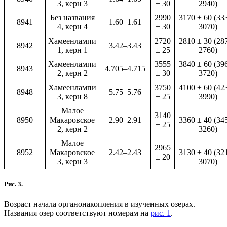
3, керн 3
± 30
2940)
Без названия
2990
3170 ± 60 (33
8941
1.60–1.61
4, керн 4
± 30
3070)
Хамеенлампи
2720
2810 ± 30 (28
8942
3.42–3.43
1, керн 1
± 25
2760)
Хамеенлампи
3555
3840 ± 60 (39
8943
4.705–4.715
2, керн 2
± 30
3720)
Хамеенлампи
3750
4100 ± 60 (42
8948
5.75–5.76
3, керн 8
± 25
3990)
Малое
3140
8950
Макаровское
2.90–2.91
3360 ± 40 (34
± 25
2, керн 2
3260)
Малое
2965
8952
Макаровское
2.42–2.43
3130 ± 40 (32
± 20
3, керн 3
3070)
Рис. 3.
Возраст начала органонакопления в изученных озерах.
Названия озер соответствуют номерам на
рис. 1
.