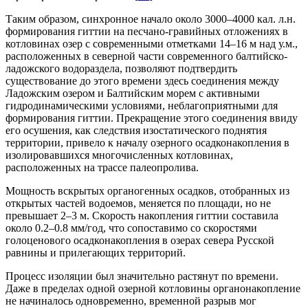
Таким образом, синхронное начало около 3000–4000 кал. л.н.
формирования гиттии на песчано-гравийных отложениях в
котловинах озер с современными отметками 14–16 м над у.м.,
расположенных в северной части современного балтийско-
ладожского водораздела, позволяют подтвердить
существование до этого времени здесь соединения между
Ладожским озером и Балтийским морем с активными
гидродинамическими условиями, неблагоприятными для
формирования гиттии. Прекращение этого соединения ввиду
его осушения, как следствия изостатического поднятия
территории, привело к началу озерного осадконакопления в
изолировавшихся многочисленных котловинах,
расположенных на трассе палеопролива.
Мощность вскрытых органогенных осадков, отобранных из
открытых частей водоемов, меняется по площади, но не
превышает 2–3 м. Скорость накопления гиттии составила
около 0.2–0.8 мм/год, что сопоставимо со скоростями
голоценового осадконакопления в озерах севера Русской
равнины и прилегающих территорий.
Процесс изоляции был значительно растянут по времени.
Даже в пределах одной озерной котловины органонакопление
не начиналось одновременно, временной разрыв мог