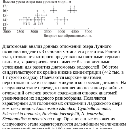
Диатомовый анализ донных отложений озера Лунного
позволил выделить 3 основных этапа его развития. Ранний
этап, отложения которого представлены плотными серыми
глинами, характеризовался наименее благоприятными
условиями для развития диатомовых водорослей. Об этом
свидетельствуют их крайне низкие концентрации (<42 тыс. в
1 г сухого осадка). Отмечаются морские диатомеи,
переотложенные из осадков микулинского межледниковья. На
следующем этапе переход к накоплению песчано-гравийных
отложений отмечен ростом содержания створок диатомей,
увеличением их видового разнообразия. Появляется
характерный для голоценовых отложений Ладожского озера
комплекс видов:
Aulacoseira islandica
,
Cymbella sinuata
,
Ellerbeckia arenaria
,
Navicula jaernefeltii
,
N.
jentzschii
,
Stephanodiscus neoastraea
и др. Органогенные отложения
следующего этапа характеризуются дальнейшим увеличением