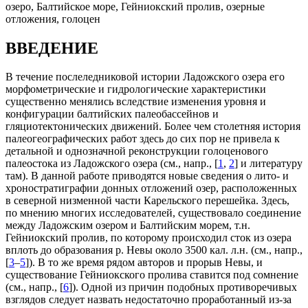
озеро, Балтийское море, Гейниокский пролив, озерные
отложения, голоцен
ВВЕДЕНИЕ
В течение послеледниковой истории Ладожского озера его
морфометрические и гидрологические характеристики
существенно менялись вследствие изменения уровня и
конфигурации балтийских палеобассейнов и
гляциотектонических движений. Более чем столетняя история
палеогеографических работ здесь до сих пор не привела к
детальной и однозначной реконструкции голоценового
палеостока из Ладожского озера (см., напр., [
1
,
2
] и литературу
там). В данной работе приводятся новые сведения о лито- и
хроностратиграфии донных отложений озер, расположенных
в северной низменной части Карельского перешейка. Здесь,
по мнению многих исследователей, существовало соединение
между Ладожским озером и Балтийским морем, т.н.
Гейниокский пролив, по которому происходил сток из озера
вплоть до образования р. Невы около 3500 кал. л.н. (см., напр.,
[
3
–
5
]). В то же время рядом авторов и прорыв Невы, и
существование Гейниокского пролива ставится под сомнение
(см., напр., [
6
]). Одной из причин подобных противоречивых
взглядов следует назвать недостаточно проработанный из-за