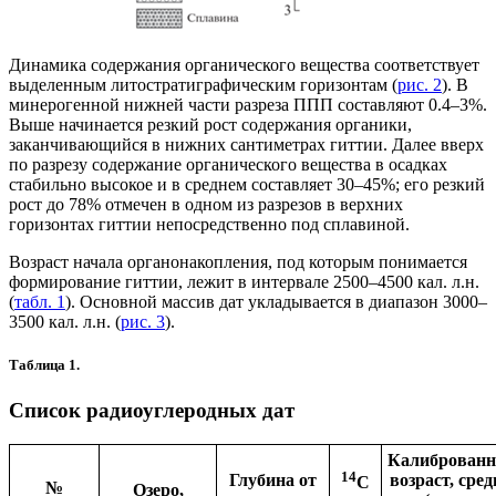
Динамика содержания органического вещества соответствует
выделенным литостратиграфическим горизонтам (
рис. 2
). В
минерогенной нижней части разреза ППП составляют 0.4–3%.
Выше начинается резкий рост содержания органики,
заканчивающийся в нижних сантиметрах гиттии. Далее вверх
по разрезу содержание органического вещества в осадках
стабильно высокое и в среднем составляет 30–45%; его резкий
рост до 78% отмечен в одном из разрезов в верхних
горизонтах гиттии непосредственно под сплавиной.
Возраст начала органонакопления, под которым понимается
формирование гиттии, лежит в интервале 2500–4500 кал. л.н.
(
табл. 1
). Основной массив дат укладывается в диапазон 3000–
3500 кал. л.н. (
рис. 3
).
Таблица 1.
Список радиоуглеродных дат
Калиброван
14
Глубина от
возраст, сред
C
№
Озеро,