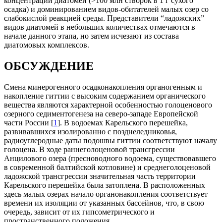
концентраций диатомей (>100 млн створок в 1 г сухого
осадка) и доминированием видов-обитателей малых озер со
слабокислой реакцией среды. Представители “ладожских”
видов диатомей в небольших количествах отмечаются в
начале данного этапа, но затем исчезают из состава
диатомовых комплексов.
ОБСУЖДЕНИЕ
Смена минерогенного осадконакопления органогенным и
накопление гиттии с высоким содержанием органического
вещества являются характерной особенностью голоценового
озерного седиментогенеза на северо-западе Европейской
части России [
1
]. В водоемах Карельского перешейка,
развивавшихся изолированно с позднеледниковья,
радиоуглеродные даты подошвы гиттии соответствуют началу
голоцена. В ходе раннеголоценовой трансгрессии
Анцилового озера (пресноводного водоема, существовавшего
в современной балтийской котловине) и среднеголоценовой
ладожской трансгрессии значительная часть территории
Карельского перешейка была затоплена. В расположенных
здесь малых озерах начало органонакопления соответствует
времени их изоляции от указанных бассейнов, что, в свою
очередь, зависит от их гипсометрического и
пространственного положения.