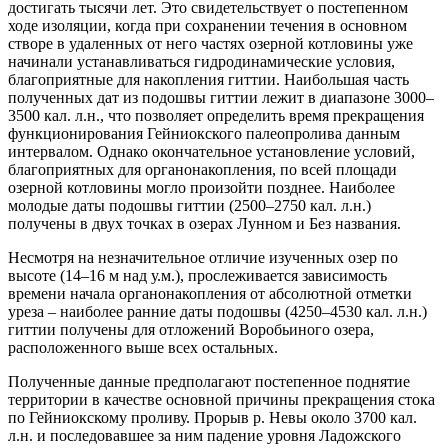
достигать тысячи лет. Это свидетельствует о постепенном
ходе изоляции, когда при сохранении течения в основном
створе в удаленных от него частях озерной котловины уже
начинали устанавливаться гидродинамические условия,
благоприятные для накопления гиттии. Наибольшая часть
полученных дат из подошвы гиттии лежит в диапазоне 3000–
3500 кал. л.н., что позволяет определить время прекращения
функционирования Гейниокского палеопролива данным
интервалом. Однако окончательное установление условий,
благоприятных для органонакопления, по всей площади
озерной котловины могло произойти позднее. Наиболее
молодые даты подошвы гиттии (2500–2750 кал. л.н.)
получены в двух точках в озерах Лунном и Без названия.
Несмотря на незначительное отличие изученных озер по
высоте (14–16 м над у.м.), прослеживается зависимость
времени начала органонакопления от абсолютной отметки
уреза – наиболее ранние даты подошвы (4250–4530 кал. л.н.)
гиттии получены для отложений Воробьиного озера,
расположенного выше всех остальных.
Полученные данные предполагают постепенное поднятие
территории в качестве основной причины прекращения стока
по Гейниокскому проливу. Прорыв р. Невы около 3700 кал.
л.н. и последовавшее за ним падение уровня Ладожского