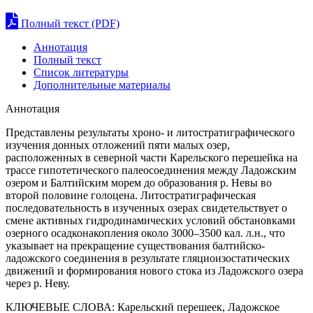
Полный текст (PDF)
Аннотация
Полный текст
Список литературы
Дополнительные материалы
Аннотация
Представлены результаты хроно- и литостратиграфического
изучения донных отложений пяти малых озер,
расположенных в северной части Карельского перешейка на
трассе гипотетического палеосоединения между Ладожским
озером и Балтийским морем до образования р. Невы во
второй половине голоцена. Литостратиграфическая
последовательность в изученных озерах свидетельствует о
смене активных гидродинамических условий обстановками
озерного осадконакопления около 3000–3500 кал. л.н., что
указывает на прекращение существования балтийско-
ладожского соединения в результате гляциоизостатических
движений и формирования нового стока из Ладожского озера
через р. Неву.
КЛЮЧЕВЫЕ СЛОВА:
Карельский перешеек, Ладожское