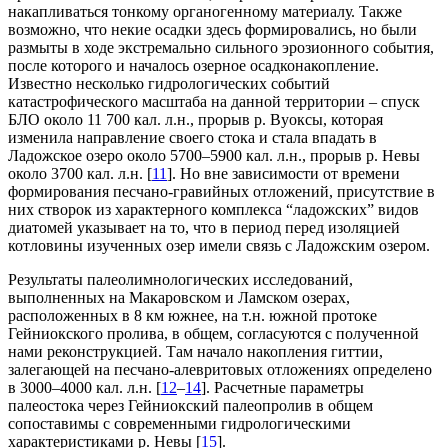
накапливаться тонкому органогенному материалу. Также
возможно, что некие осадки здесь формировались, но были
размыты в ходе экстремально сильного эрозионного события,
после которого и началось озерное осадконакопление.
Известно несколько гидрологических событий
катастрофического масштаба на данной территории – спуск
БЛО около 11 700 кал. л.н., прорыв р. Вуоксы, которая
изменила направление своего стока и стала впадать в
Ладожское озеро около 5700–5900 кал. л.н., прорыв р. Невы
около 3700 кал. л.н. [
11
]. Но вне зависимости от времени
формирования песчано-гравийных отложений, присутствие в
них створок из характерного комплекса “ладожских” видов
диатомей указывает на то, что в период перед изоляцией
котловины изученных озер имели связь с Ладожским озером.
Результаты палеолимнологических исследований,
выполненных на Макаровском и Ламском озерах,
расположенных в 8 км южнее, на т.н. южной протоке
Гейниокского пролива, в общем, согласуются c полученной
нами реконструкцией. Там начало накопления гиттии,
залегающей на песчано-алевритовых отложениях определено
в 3000–4000 кал. л.н. [
12
–
14
]. Расчетные параметры
палеостока через Гейниокский палеопролив в общем
сопоставимы с современными гидрологическими
характеристиками р. Невы [
15
].