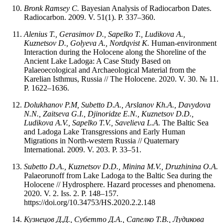
Bronk Ramsey C.
Bayesian Analysis of Radiocarbon Dates.
Radiocarbon. 2009. V. 51(1). P. 337–360.
Alenius T., Gerasimov D., Sapelko T., Ludikova A.,
Kuznetsov D., Golyeva A., Nordqvist K.
Human-environment
Interaction during the Holocene along the Shoreline of the
Ancient Lake Ladoga: A Case Study Based on
Palaeoecological and Archaeological Material from the
Karelian Isthmus, Russia // The Holocene. 2020. V. 30. № 11.
P. 1622–1636.
Dolukhanov P.M, Subetto D.A., Arslanov Kh.A., Davydova
N.N., Zaitseva G.I., Djinoridze E.N., Kuznetsov D.D.,
Ludikova A.V., Sapelko T.V., Savelieva L.A.
The Baltic Sea
and Ladoga Lake Transgressions and Early Human
Migrations in North-western Russia // Quaternary
International. 2009. V. 203. P. 33–51.
Subetto D.A., Kuznetsov D.D., Minina M.V., Druzhinina O.A.
Palaeorunoff from Lake Ladoga to the Baltic Sea during the
Holocene // Hydrosphere. Hazard processes and phenomena.
2020. V. 2. Iss. 2. P. 148–157.
https://doi.org/10.34753/HS.2020.2.2.148
Кузнецов Д.Д., Субетто Д.А., Сапелко Т.В., Лудикова