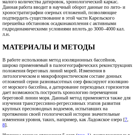
малого количества датировок, хронологический каркас.
Данная работа вводит в научный оборот данные по лито- и
хроностратиграфии озерных отложений, позволяющие
подтвердить существование в этой части Карельского
перешейка обстановок осадконакопления с активными
гидродинамическими условиями вплоть до 3000–4000 кал.
л.н.
МАТЕРИАЛЫ И МЕТОДЫ
В работе использован метод изоляционных бассейнов,
широко применяемый в палеогеографических реконструкциях
положения береговых линий морей. Изменения в
литологическом и микрофлористическом составе донных
отложений серии разновысотных озер фиксируют изоляцию
от морского бассейна, а датирование переходных горизонтов
дает возможность построить хронологию перемещения
береговой линии моря. Данный метод применяется также для
изучения трансгрессивно-регрессивных этапов развития
крупных пресноводных водоемов, испытавших на
протяжении своей геологической истории значительные
изменения уровня, таких, например, как Ладожское озеро [
7
,
8
].