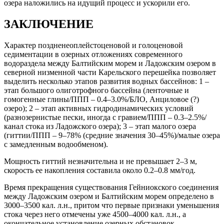
озера наложились на идущий процесс и ускорили его.
ЗАКЛЮЧЕНИЕ
Характер поздненеоплейстоценовой и голоценовой
седиментации в озерных отложениях современного
водораздела между Балтийским морем и Ладожским озером в
северной низменной части Карельского перешейка позволяет
выделить несколько этапов развития водных бассейнов: 1 –
этап большого олиготрофного бассейна (ленточные и
гомогенные глины/ППП – 0.4–3.0%/БЛО, Анциловое (?)
озеро); 2 – этап активных гидродинамических условий
(разнозернистые пески, иногда с гравием/ППП – 0.3–2.5%/
канал стока из Ладожского озера); 3 – этап малого озера
(гиттии/ППП – 9–78% (средние значения 30–45%)/малые озера
с замедленным водообменом).
Мощность гиттий незначительна и не превышает 2–3 м,
скорость ее накопления составила около 0.2–0.8 мм/год.
Время прекращения существования Гейниокского соединения
между Ладожским озером и Балтийским морем определено в
3000–3500 кал. л.н., притом что первые признаки уменьшения
стока через него отмечены уже 4500–4000 кал. л.н., а
окончательное установление озерных обстановок