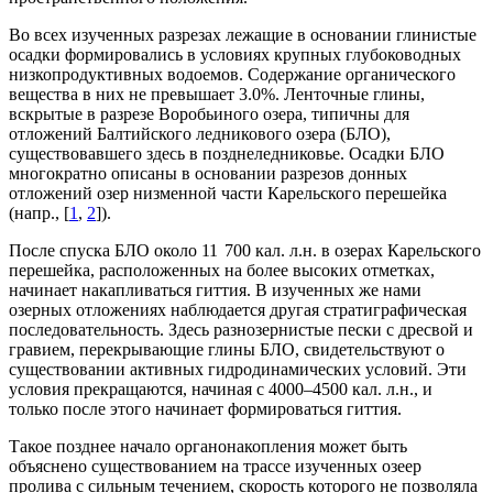
Во всех изученных разрезах лежащие в основании глинистые
осадки формировались в условиях крупных глубоководных
низкопродуктивных водоемов. Содержание органического
вещества в них не превышает 3.0%. Ленточные глины,
вскрытые в разрезе Воробьиного озера, типичны для
отложений Балтийского ледникового озера (БЛО),
существовавшего здесь в позднеледниковье. Осадки БЛО
многократно описаны в основании разрезов донных
отложений озер низменной части Карельского перешейка
(напр., [
1
,
2
]).
После спуска БЛО около 11 700 кал. л.н. в озерах Карельского
перешейка, расположенных на более высоких отметках,
начинает накапливаться гиттия. В изученных же нами
озерных отложениях наблюдается другая стратиграфическая
последовательность. Здесь разнозернистые пески с дресвой и
гравием, перекрывающие глины БЛО, свидетельствуют о
существовании активных гидродинамических условий. Эти
условия прекращаются, начиная с 4000–4500 кал. л.н., и
только после этого начинает формироваться гиттия.
Такое позднее начало органонакопления может быть
объяснено существованием на трассе изученных озеер
пролива с сильным течением, скорость которого не позволяла