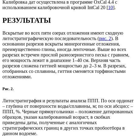
Калибровка дат осуществлена в программе OxCal 4.4 с
использованием калибровочной кривой IntCal 20 [
10
].
РЕЗУЛЬТАТЫ
Вскрытые во всех пяти озерах отложения имеют сходную
литостратиграфическую последовательность (
рис. 2
). В
основании разрезов вскрыты минерогенные отложения,
преимущественно глины, иногда ленточные. Выше во всех
разрезах встречен прослой разнозернистого песка с гравием,
его мощность лежит в диапазоне 1–40 см. Верхняя часть
разрезов сложена гиттией мощностью до 2–3 м. В разрезах,
отобранных со сплавины, гиттия сменяется торфянистыми
отложениями.
Рис. 2.
Литостратиграфия и результаты анализа ППП. По оси ординат
– глубина от поверхности воды/сплавины, м; по оси абсцисс –
ППП, %. Черные прямоугольники – положение датированных
образцов, указан калиброванный возраст, в скобках
приведены даты, полученные с аналогичных
стратиграфических границ в других точках пробоотбора в
данном водоеме.