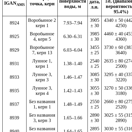
поверхности
±σ, (диапазо
дата,
IGAN
точка, керн
AMS
воды, м
вероятност
л.н.
95.4%)
Воробьиное 2
3905
4340 ± 50 (44
8924
7.93–7.94
керн 1
± 30
4250)
Воробьиное
3985
4460 ± 40 (45
8925
6.30–6.31
4, керн 5
± 30
4360)
Воробьиное
3455
3730 ± 60 (38
8929
6.03–6.04
7, керн 13
± 25
3640)
Лунное 1,
2540
2635 ± 80 (27
8931
1.38–1.40
керн 1
± 25
2500)
Лунное 3,
3085
3295 ± 40 (33
8933
1.46–1.47
керн 3
± 30
3220)
Лунное 3,
3055
3270 ± 50 (33
8935
1.42–1.43
керн 4
± 30
3180)
Без названия
2550
2660 ± 80 (27
8937
1.48–1.49
1, керн 1
± 25
2520)
Без названия
2890
3025 ± 55 (31
8939
1.65–1.66
3, керн 3
± 30
2890)
Без названия
2895
3030 ± 55 (31
8940
1.64–1.65