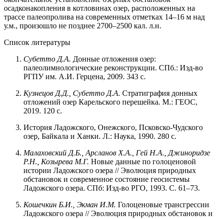
осадконакопления в котловинах озер, расположенных на
трассе палеопролива на современных отметках 14–16 м над
у.м., произошло не позднее 2700–2500 кал. л.н.
Список литературы
Субетто Д.А.
Донные отложения озер:
палеолимнологические реконструкции. СПб.: Изд-во
РГПУ им. А.И. Герцена, 2009. 343 с.
Кузнецов Д.Д., Субетто Д.А.
Стратиграфия донных
отложений озер Карельского перешейка. М.: ГЕОС,
2019. 120 с.
История Ладожского, Онежского, Псковско-Чудского
озер, Байкала и Ханки. Л.: Наука, 1990. 280 с.
Малаховский Д.Б., Арсланов Х.А., Гей Н.А., Джиноридзе
Р.Н., Козырева М.Г.
Новые данные по голоценовой
истории Ладожского озера // Эволюция природных
обстановок и современное состояние геосистемы
Ладожского озера. СПб: Изд-во РГО, 1993. С. 61–73.
Кошечкин Б.И., Экман И.М.
Голоценовые трансгрессии
Ладожского озера // Эволюция природных обстановок и