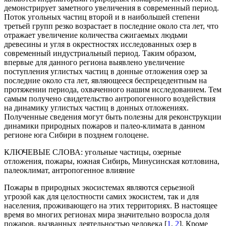
демонстрирует заметного увеличения в современный период.
Поток угольных частиц второй и в наибольшей степени
третьей групп резко возрастает в последние около ста лет, что
отражает увеличение количества сжигаемых людьми
древесины и угля в окрестностях исследованных озер в
современный индустриальный период. Таким образом,
впервые для данного региона выявлено увеличение
поступления углистых частиц в донные отложения озер за
последние около ста лет, являющееся беспрецедентным на
протяжении периода, охваченного нашим исследованием. Тем
самым получено свидетельство антропогенного воздействия
на динамику углистых частиц в донных отложениях.
Полученные сведения могут быть полезны для реконструкции
динамики природных пожаров и палео-климата в данном
регионе юга Сибири в позднем голоцене.
КЛЮЧЕВЫЕ СЛОВА:
угольные частицы, озерные
отложения, пожары, южная Сибирь, Минусинская котловина,
палеоклимат, антропогенное влияние
Пожары в природных экосистемах являются серьезной
угрозой как для целостности самих экосистем, так и для
населения, проживающего на этих территориях. В настоящее
время во многих регионах мира значительно возросла доля
пожаров, вызванных деятельностью человека [
1
,
2
]. Кроме