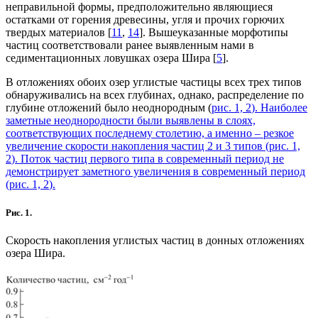
неправильной формы, предположительно являющиеся
остатками от горения древесины, угля и прочих горючих
твердых материалов [
11
,
14
]. Вышеуказанные морфотипы
частиц соответствовали ранее выявленным нами в
седиментационных ловушках озера Шира [
5
].
В отложениях обоих озер углистые частицы всех трех типов
обнаруживались на всех глубинах, однако, распределение по
глубине отложений было неоднородным (
рис. 1, 2
). Наиболее
заметные неоднородности были выявлены в слоях,
соответствующих последнему столетию, а именно – резкое
увеличение скорости накопления частиц 2 и 3 типов (
рис. 1,
2
). Поток частиц первого типа в современный период не
демонстрирует заметного увеличения в современный период
(
рис. 1, 2
).
Рис. 1.
Скорость накопления углистых частиц в донных отложениях
озера Шира.