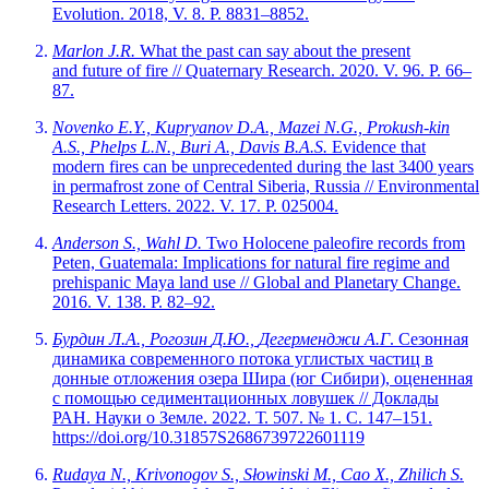
Evolution. 2018, V. 8. P. 8831–8852.
Marlon J.R.
What the past can say about the present
and future of fire // Quaternary Research. 2020. V. 96. P. 66–
87.
Novenko E.Y., Kupryanov D.A., Mazei N.G., Prokush-kin
A.S., Phelps L.N., Buri A., Davis B.A.S.
Evidence that
modern fires can be unprecedented during the last 3400 years
in permafrost zone of Central Siberia, Russia // Environmental
Research Letters. 2022. V. 17. P. 025004.
Anderson S., Wahl D.
Two Holocene paleofire records from
Peten, Guatemala: Implications for natural fire regime and
prehispanic Maya land use // Global and Planetary Change.
2016. V. 138. P. 82–92.
Бурдин
Л.А.,
Рогозин
Д.Ю.,
Дегерменджи
А.Г
. Сезонная
динамика современного потока углистых частиц в
донные отложения озера Шира (юг Сибири), оцененная
с помощью седиментационных ловушек // Доклады
РАН. Науки о Земле. 2022. Т. 507. № 1. С. 147–151.
https://doi.org/10.31857S2686739722601119
Rudaya N., Krivonogov S., Słowinski M., Cao X., Zhilich S.