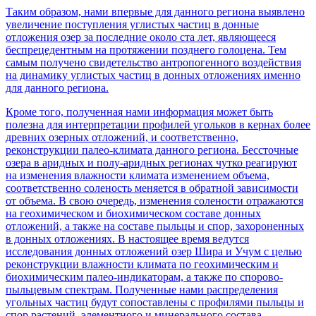
Таким образом, нами впервые для данного региона выявлено
увеличение поступления углистых частиц в донные
отложения озер за последние около ста лет, являющееся
беспрецедентным на протяжении позднего голоцена. Тем
самым получено свидетельство антропогенного воздействия
на динамику углистых частиц в донных отложениях именно
для данного региона.
Кроме того, полученная нами информация может быть
полезна для интерпретации профилей угольков в кернах более
древних озерных отложений, и соответственно,
реконструкции палео-климата данного региона. Бессточные
озера в аридных и полу-аридных регионах чутко реагируют
на изменения влажности климата изменением объема,
соответственно соленость меняется в обратной зависимости
от объема. В свою очередь, изменения солености отражаются
на геохимическом и биохимическом составе донных
отложений, а также на составе пыльцы и спор, захороненных
в донных отложениях. В настоящее время ведутся
исследования донных отложений озер Шира и Учум с целью
реконструкции влажности климата по геохимическим и
биохимическим палео-индикаторам, а также по спорово-
пыльцевым спектрам. Полученные нами распределения
угольных частиц будут сопоставлены с профилями пыльцы и
спор растений, элементного и минерального состава,