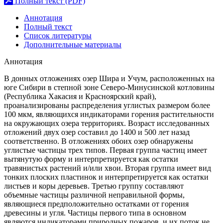
Полный текст (PDF)
Аннотация
Полный текст
Список литературы
Дополнительные материалы
Аннотация
В донных отложениях озер Шира и Учум, расположенных на
юге Сибири в степной зоне Северо-Минусинской котловины
(Республика Хакасия и Красноярский край),
проанализированы распределения углистых размером более
100 мкм, являющихся индикаторами горения растительности
на окружающих озера территориях. Возраст исследованных
отложений двух озер составил до 1400 и 500 лет назад
соответственно. В отложениях обоих озер обнаружены
углистые частицы трех типов. Первая группа частиц имеет
вытянутую форму и интерпретируется как остатки
травянистых растений и/или хвои. Вторая группа имеет вид
тонких плоских пластинок и интерпретируется как остатки
листьев и коры деревьев. Третью группу составляют
объемные частицы различной неправильной формы,
являющиеся предположительно остатками от горения
древесины и угля. Частицы первого типа в основном
являются индикаторами природных пожаров, и их поток не