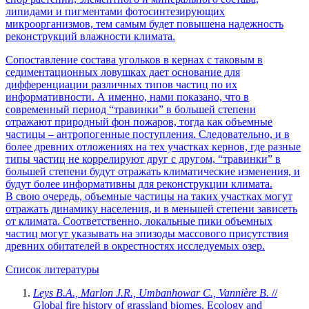
липидами и пигментами фотосинтезирующих
микроорганизмов, тем самым будет повышена надежность
реконструкций влажности климата.
Сопоставление состава угольков в кернах с таковым в
седиментационных ловушках дает основание для
дифференциации различных типов частиц по их
информативности. А именно, нами показано, что в
современный период “травинки” в большей степени
отражают природный фон пожаров, тогда как объемные
частицы – антропогенные поступления. Следовательно, и в
более древних отложениях на тех участках кернов, где разные
типы частиц не коррелируют друг с другом, “травинки” в
большей степени будут отражать климатические изменения, и
будут более информативны для реконструкции климата.
В свою очередь, объемные частицы на таких участках могут
отражать динамику населения, и в меньшей степени зависеть
от климата. Соответственно, локальные пики объемных
частиц могут указывать на эпизоды массового присутствия
древних обитателей в окрестностях исследуемых озер.
Список литературы
Leys B.A., Marlon J.R., Umbanhowar C., Vannière B.
//
Global fire history of grassland biomes. Ecology and