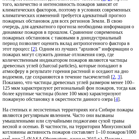
того, количество и интенсивность пожаров зависят от
климатических факторов, поэтому в условиях современных
климатических изменений требуется адекватный прогноз
пожарных обстановок для всех регионов Земли. В свою
очередь, для адекватного прогноза необходима информация о
динамике пожаров в прошлом. Сравнение современных
пожарных обстановок с таковыми в доиндустриальный
период позволяет оценить вклад антропогенного фактора в
этот процесс [
2
]. Одним из лучших “архивов” информации о
пожарах могут служить донные отложения озер, где
количественным индикатором пожаров являются частицы
древесных углей (charcoal particles), которые попадают в
атмосферу в результате горения растений и оседают на дно
водоемов, где сохраняются в течение тысячелетий [
2
,
3
].
Показано, что частицы древесных углей размером менее 100–
125 мкм характеризуют региональный фон пожаров, тогда как
более крупные частицы (более 100 мкм) характеризуют
пожарную обстановку в окрестности данного озера [
4
].
На степных и лесостепных территориях юга Сибири пожары
являются регулярным явлением. Часто они вызваны
умышленными или случайными поджогами сухой травы
весной и осенью. В частности, на территории Минусинской
котловины активность пожаров составляет 1–10 пожаров/1000
2
–1
км
день
(NASA Observatory, данные 2015 г.). Пожары