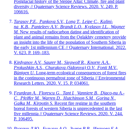
Postglacial history of the Steppe Altai: Climate, fire and plant
diversity // Quaternary Science Reviews. 2020. V. 249. P.
106616.
Tarasov P.E., Pankova S.V., Long T., Leipe C., Kalini-
na K.B., Panteleev A.V., Brandt L.O., Kyzlasov I.L., Wagner
M.
New results of radiocarbon dating and identification of
plant and animal remains from the Oglakhty cemetery provide
an insight into the life of the population of Southern Siberia in
the early 1st millennium CE // Quaternary International. 2022.
V. 623. P. 169–183.
Kirdyanov A.V., Saurer M., Siegwolf R., Knorre A.A.,
Prokushkin A.S.,
Churakova (Sidorova) O.V., Fonti M.V.,
Büntgen U.
Long-term ecological consequences of forest fires
in the continuous permafrost zone of Siberia // Environmental
Research Letters. 2020. V. 15. P. 034061.
Feurdean A., Florescu G., Tant I.¸
Vanniere B., Diaco-nu A.-
C., Pfeiffer M., Warren D., Hutchinson S.M., Gorina N.,
Gałka M., Kirpotin S.
Recent fire regime in the southern
boreal forests of western Siberia is unprecedented in the last
five millennia // Quaternary Science Reviews. 2020. V. 244.
P. 106495.
Рогозин Д.Ю., Бульхин А.О., Зыков В.В., Иванова Е.А.,