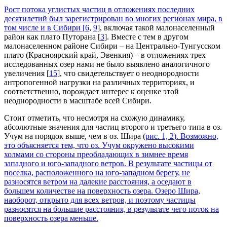
Рост потока углистых частиц в отложениях последних
десятилетий был зарегистрирован во многих регионах мира, в
том числе и в Сибири [
6
,
9
], включая такой малонаселенный
район как плато Путорана [
3
]. Вместе с тем в другом
малонаселенном районе Сибири – на Центрально-Тунгусском
плато (Красноярский край, Эвенкия) – в отложениях трех
исследованных озер нами не было выявлено аналогичного
увеличения [
15
], что свидетельствует о неоднородности
антропогенной нагрузки на различных территориях, и
соответственно, порождает интерес к оценке этой
неоднородности в масштабе всей Сибири.
Стоит отметить, что несмотря на схожую динамику,
абсолютные значения для частиц второго и третьего типа в оз.
Учум на порядок выше, чем в оз. Шира (
рис. 1, 2
). Возможно,
это объясняется тем, что оз. Учум окружено высокими
холмами со стороны преобладающих в зимнее время
западного и юго-западного ветров. В результате частицы от
поселка, расположенного на юго-западном берегу, не
разносятся ветром на далекие расстояния, а оседают в
большем количестве на поверхность озера. Озеро Шира,
наоборот, открыто для всех ветров, и поэтому частицы
разносятся на большие расстояния, в результате чего поток на
поверхность озера меньше.