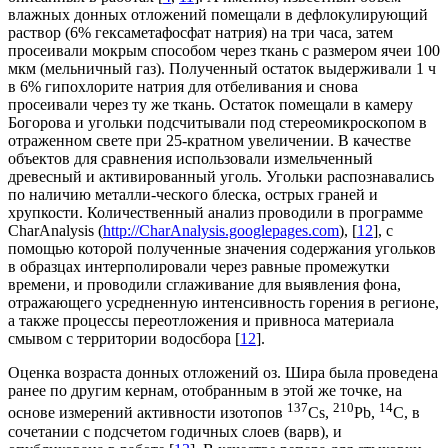
влажных донных отложений помещали в дефлокулирующий
раствор (6% гексаметафосфат натрия) на три часа, затем
просеивали мокрым способом через ткань с размером ячеи 100
мкм (мельничный газ). Полученный остаток выдерживали 1 ч
в 6% гипохлорите натрия для отбеливания и снова
просеивали через ту же ткань. Остаток помещали в камеру
Богорова и угольки подсчитывали под стереомикроскопом в
отраженном свете при 25-кратном увеличении. В качестве
объектов для сравнения использовали измельченный
древесный и активированный уголь. Угольки распознавались
по наличию металли-ческого блеска, острых граней и
хрупкости. Количественный анализ проводили в программе
CharAnalysis (
http://CharAnalysis.googlepages.com
), [
12
], с
помощью которой полученные значения содержания угольков
в образцах интерполировали через равные промежутки
времени, и проводили сглаживание для выявления фона,
отражающего усредненную интенсивность горения в регионе,
а также процессы переотложения и привноса материала
смывом с территории водосбора [
12
].
Оценка возраста донных отложений оз. Шира была проведена
ранее по другим кернам, отобранным в этой же точке, на
137
210
14
основе измерений активности изотопов
Cs,
Pb,
С, в
сочетании с подсчетом годичных слоев (варв), и