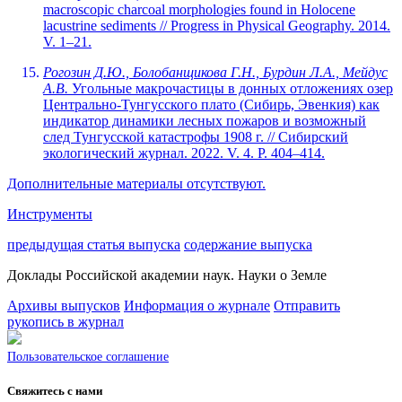
macroscopic charcoal morphologies found in Holocene
lacustrine sediments // Progress in Physical Geography. 2014.
V. 1–21.
Рогозин Д.Ю., Болобанщикова Г.Н., Бурдин Л.А., Мейдус
А.В.
Угольные макрочастицы в донных отложениях озер
Центрально-Тунгусского плато (Сибирь, Эвенкия) как
индикатор динамики лесных пожаров и возможный
след Тунгусской катастрофы 1908 г. // Сибирский
экологический журнал. 2022. V. 4. P. 404–414.
Дополнительные материалы отсутствуют.
Инструменты
предыдущая статья выпуска
содержание выпуска
Доклады Российской академии наук. Науки о Земле
Архивы выпусков
Информация о журнале
Отправить
рукопись в журнал
Пользовательское соглашение
Свяжитесь с нами