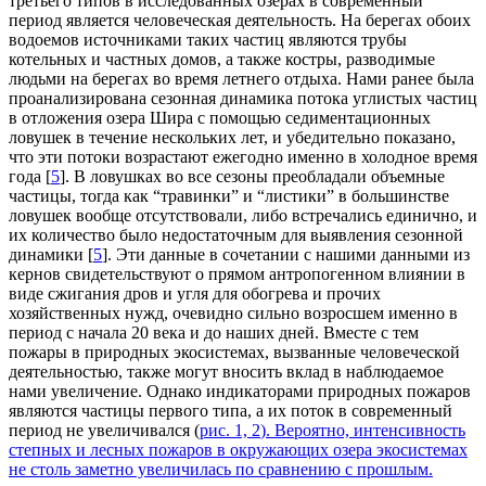
третьего типов в исследованных озерах в современный
период является человеческая деятельность. На берегах обоих
водоемов источниками таких частиц являются трубы
котельных и частных домов, а также костры, разводимые
людьми на берегах во время летнего отдыха. Нами ранее была
проанализирована сезонная динамика потока углистых частиц
в отложения озера Шира с помощью седиментационных
ловушек в течение нескольких лет, и убедительно показано,
что эти потоки возрастают ежегодно именно в холодное время
года [
5
]. В ловушках во все сезоны преобладали объемные
частицы, тогда как “травинки” и “листики” в большинстве
ловушек вообще отсутствовали, либо встречались единично, и
их количество было недостаточным для выявления сезонной
динамики [
5
]. Эти данные в сочетании с нашими данными из
кернов свидетельствуют о прямом антропогенном влиянии в
виде сжигания дров и угля для обогрева и прочих
хозяйственных нужд, очевидно сильно возросшем именно в
период с начала 20 века и до наших дней. Вместе с тем
пожары в природных экосистемах, вызванные человеческой
деятельностью, также могут вносить вклад в наблюдаемое
нами увеличение. Однако индикаторами природных пожаров
являются частицы первого типа, а их поток в современный
период не увеличивался (
рис. 1, 2
). Вероятно, интенсивность
степных и лесных пожаров в окружающих озера экосистемах
не столь заметно увеличилась по сравнению с прошлым.