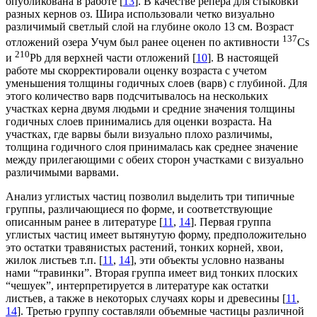
опубликована в работе [
13
]. В качестве репера для стыковки
разных кернов оз. Шира использовали четко визуально
различимый светлый слой на глубине около 13 см. Возраст
137
отложений озера Учум был ранее оценен по активности
Cs
210
и
Pb для верхней части отложений [
10
]. В настоящей
работе мы скорректировали оценку возраста с учетом
уменьшения толщины годичных слоев (варв) с глубиной. Для
этого количество варв подсчитывалось на нескольких
участках керна двумя людьми и средние значения толщины
годичных слоев принимались для оценки возраста. На
участках, где варвы были визуально плохо различимы,
толщина годичного слоя принималась как среднее значение
между прилегающими с обеих сторон участками с визуально
различимыми варвами.
Анализ углистых частиц позволил выделить три типичные
группы, различающиеся по форме, и соответствующие
описанным ранее в литературе [
11
,
14
]. Первая группа
углистых частиц имеет вытянутую форму, предположительно
это остатки травянистых растений, тонких корней, хвои,
жилок листьев т.п. [
11
,
14
], эти объекты условно названы
нами “травинки”. Вторая группа имеет вид тонких плоских
“чешуек”, интерпретируется в литературе как остатки
листьев, а также в некоторых случаях коры и древесины [
11
,
14
]. Третью группу составляли объемные частицы различной