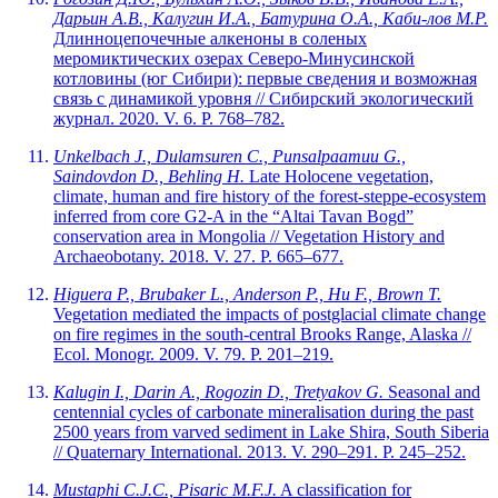
Дарьин А.В., Калугин И.А., Батурина О.А., Каби-лов М.Р.
Длинноцепочечные алкеноны в соленых
меромиктических озерах Северо-Минусинской
котловины (юг Сибири): первые сведения и возможная
связь с динамикой уровня // Сибирский экологический
журнал. 2020. V. 6. P. 768–782.
Unkelbach J., Dulamsuren C., Punsalpaamuu G.,
Saindovdon D., Behling H.
Late Holocene vegetation,
climate, human and fire history of the forest-steppe-ecosystem
inferred from core G2-A in the “Altai Tavan Bogd”
conservation area in Mongolia // Vegetation History and
Archaeobotany. 2018. V. 27. P. 665–677.
Higuera P., Brubaker L., Anderson P., Hu F., Brown T.
Vegetation mediated the impacts of postglacial climate change
on fire regimes in the south-central Brooks Range, Alaska //
Ecol. Monogr. 2009. V. 79. P. 201–219.
Kalugin I., Darin A., Rogozin D., Tretyakov G.
Seasonal and
centennial cycles of carbonate mineralisation during the past
2500 years from varved sediment in Lake Shira, South Siberia
// Quaternary International. 2013. V. 290–291. P. 245–252.
Mustaphi
C.J.C.,
Pisaric
M.F.J.
A classification for