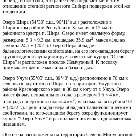
период, и показали, что ранее неисследованный в этом
отношении степной регион юга Сибири подвержен этой же
тенденции.
Озеро Шира (54°30′ с.ш., 90°11′ в.д.) расположено в
Ширинском районе Республики Хакасия, в 15 км от
районного центра п. Шира. Озеро имеет овальную форму,
2
размерами 5.3 × 9.3 км, площадью 35.9 км
, максимальная
глубина 24.5 м (2021). Озеро Шира обладает
бальнеологическими свойствами, на его юго-западном берегу
круглогодично функционирует известный курорт “Озеро
Шира” и расположен поселок Жемчужный. К поселку
примыкают дачные массивы и базы отдыха.
Озеро Учум (55°05′ с.ш., 89°43′ в.д.) расположено в 70 км к
северо-западу от озера Шира, на территории Ужурского
района Красноярского края, в 30 км к югу от г. Ужур. Озеро
имеет форму неправильного овала размером 1.5 × 4 км,
2
площадь поверхности около 4 км
, максимальная глубина 9.2
м (2022 г.). Грязь и вода озера обладают бальнеологическими
свойствами, на юго-западном берегу озера функционирует
курорт “Озеро Учум” и расположен поселок с одноименным
названием.
Оба озера расположены на территории Северо-Минусинской