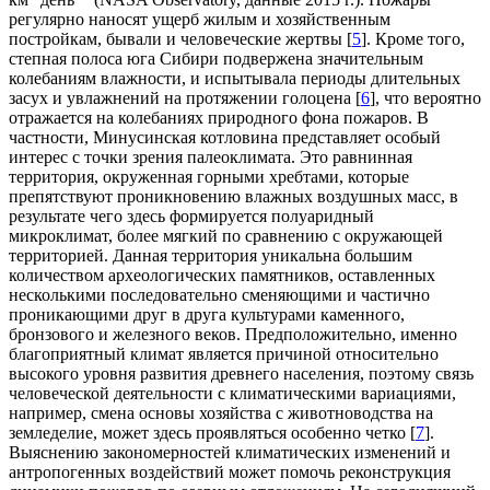
регулярно наносят ущерб жилым и хозяйственным
постройкам, бывали и человеческие жертвы [
5
]. Кроме того,
степная полоса юга Сибири подвержена значительным
колебаниям влажности, и испытывала периоды длительных
засух и увлажнений на протяжении голоцена [
6
], что вероятно
отражается на колебаниях природного фона пожаров. В
частности, Минусинская котловина представляет особый
интерес с точки зрения палеоклимата. Это равнинная
территория, окруженная горными хребтами, которые
препятствуют проникновению влажных воздушных масс, в
результате чего здесь формируется полуаридный
микроклимат, более мягкий по сравнению с окружающей
территорией. Данная территория уникальна большим
количеством археологических памятников, оставленных
несколькими последовательно сменяющими и частично
проникающими друг в друга культурами каменного,
бронзового и железного веков. Предположительно, именно
благоприятный климат является причиной относительно
высокого уровня развития древнего населения, поэтому связь
человеческой деятельности с климатическими вариациями,
например, смена основы хозяйства с животноводства на
земледелие, может здесь проявляться особенно четко [
7
].
Выяснению закономерностей климатических изменений и
антропогенных воздействий может помочь реконструкция