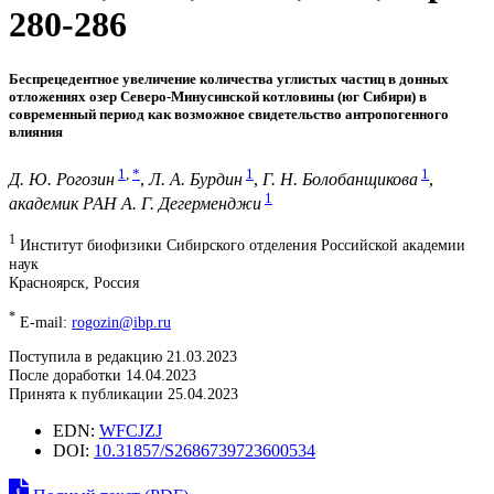
280-286
Беспрецедентное увеличение количества углистых частиц в донных
отложениях озер Северо-Минусинской котловины (юг Сибири) в
современный период как возможное свидетельство антропогенного
влияния
1
,
*
1
1
Д. Ю. Рогозин
,
Л. А. Бурдин
,
Г. Н. Болобанщикова
,
1
академик РАН А. Г. Дегерменджи
1
Институт биофизики Сибирского отделения Российской академии
наук
Красноярск, Россия
*
E-mail:
rogozin@ibp.ru
Поступила в редакцию 21.03.2023
После доработки 14.04.2023
Принята к публикации 25.04.2023
EDN:
WFCJZJ
DOI:
10.31857/S2686739723600534