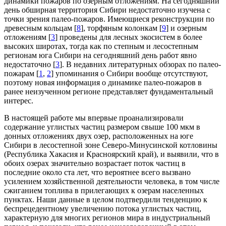
динамики пожаров по озерным отложениям. На сегодняшний
день обширная территория Сибири недостаточно изучена с
точки зрения палео-пожаров. Имеющиеся реконструкции по
древесным кольцам [
8
], торфяным колонкам [
9
] и озерным
отложениям [
3
] проведены для лесных экосистем в более
высоких широтах, тогда как по степным и лесостепным
регионам юга Сибири на сегодняшний день работ явно
недостаточно [
3
]. В недавних литературных обзорах по палео-
пожарам [
1
,
2
] упоминания о Сибири вообще отсутствуют,
поэтому новая информация о динамике палео-пожаров в
ранее неизученном регионе представляет фундаментальный
интерес.
В настоящей работе мы впервые проанализировали
содержание углистых частиц размером свыше 100 мкм в
донных отложениях двух озер, расположенных на юге
Сибири в лесостепной зоне Северо-Минусинской котловины
(Республика Хакасия и Красноярский край), и выявили, что в
обоих озерах значительно возрастает поток частиц в
последние около ста лет, что вероятнее всего вызвано
усилением хозяйственной деятельности человека, в том числе
сжиганием топлива в прилегающих к озерам населенных
пунктах. Наши данные в целом подтвердили тенденцию к
беспрецедентному увеличению потока углистых частиц,
характерную для многих регионов мира в индустриальный