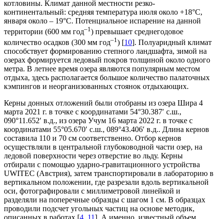
котловины. Климат данной местности резко-
континентальный: средняя температура июля около +18°С,
января около – 19°С. Потенциальное испарение на данной
–1
территории (600 мм год
) превышает среднегодовое
–1
количество осадков (300 мм год
) [
10
]. Полуаридный климат
способствует формированию степного ландшафта, зимой на
озерах формируется ледовый покров толщиной около одного
метра. В летнее время озера являются популярным местом
отдыха, здесь располагается большое количество палаточных
кэмпингов и неорганизованных стоянок отдыхающих.
Керны донных отложений были отобраны из озера Шира 4
марта 2021 г. в точке с координатами 54°30.387′ с.ш.,
090°11.652′ в.д., из озера Учум 16 марта 2022 г. в точке с
координатами 55°05.670′ с.ш., 089°43.406′ в.д.. Длина кернов
составила 110 и 70 см соответственно. Отбор кернов
осуществляли в центральной глубоководной части озер, на
ледовой поверхности через отверстие во льду. Керны
отбирали с помощью ударно-гравитационного устройства
UWITEC (Австрия), затем транспортировали в лабораторию в
вертикальном положении, где разрезали вдоль вертикальной
оси, фотографировали с миллиметровой линейкой и
разделяли на поперечные образцы с шагом 1 см. В образцах
проводили подсчет угольных частиц на основе методик,
описанных в работах [
4
,
11
]. А именно, известный объем