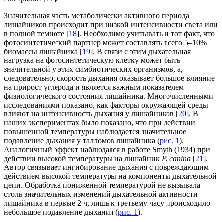
Значительная часть метаболически активного периода
лишайников происходит при низкой интенсивности света или
в полной темноте [
18
]. Необходимо учитывать и тот факт, что
фотосинтетический партнер может составлять всего 5–10%
биомассы лишайника [
19
]. В связи с этим дыхательная
нагрузка на фотосинтетическую клетку может быть
значительной у этих симбиотических организмов, а,
следовательно, скорость дыхания оказывает большое влияние
на прирост углерода и является важным показателем
физиологического состояния лишайника. Многочисленными
исследованиями показано, как факторы окружающей среды
влияют на интенсивность дыхания у лишайников [
20
]. В
наших экспериментах было показано, что при действии
повышенной температуры наблюдается значительное
подавление дыхания у талломов лишайника (
рис. 1
).
Аналогичный эффект наблюдался в работе Smyth (1934) при
действии высокой температуры на лишайник
P. canina
[
21
].
Автор связывает ингибирование дыхания с повреждающим
действием высокой температуры на компоненты дыхательной
цепи. Обработка пониженной температурой не вызывала
столь значительных изменений дыхательной активности
лишайника в первые 2 ч, лишь к третьему часу происходило
небольшое подавление дыхания (
рис. 1
).