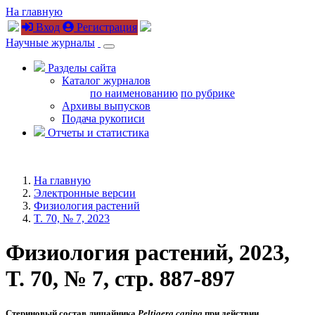
На главную
Вход
Регистрация
Научные журналы
Разделы сайта
Каталог журналов
по наименованию
по рубрике
Архивы выпусков
Подача рукописи
Отчеты и статистика
На главную
Электронные версии
Физиология растений
T. 70, № 7, 2023
Физиология растений, 2023,
T. 70, № 7, стр. 887-897
Стериновый состав лишайника
Peltigera canina
при действии