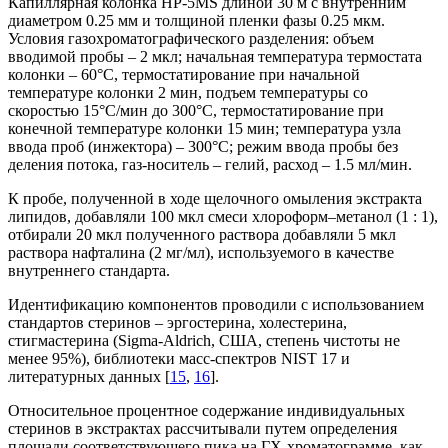
Капиллярная колонка HP-5MS длиной 30 м с внутренним
диаметром 0.25 мм и толщиной пленки фазы 0.25 мкм.
Условия газохроматографического разделения: объем
вводимой пробы – 2 мкл; начальная температура термостата
колонки – 60°С, термостатирование при начальной
температуре колонки 2 мин, подъем температуры со
скоростью 15°С/мин до 300°С, термостатирование при
конечной температуре колонки 15 мин; температура узла
ввода проб (инжектора) – 300°С; режим ввода пробы без
деления потока, газ-носитель – гелий, расход – 1.5 мл/мин.
К пробе, полученной в ходе щелочного омыления экстракта
липидов, добавляли 100 мкл смеси хлороформ–метанол (1 : 1),
отбирали 20 мкл полученного раствора добавляли 5 мкл
раствора нафталина (2 мг/мл), используемого в качестве
внутреннего стандарта.
Идентификацию компонентов проводили с использованием
стандартов стеринов – эргостерина, холестерина,
стигмастерина (Sigma-Aldrich, США, степень чистоты не
менее 95%), библиотеки масс-спектров NIST 17 и
литературных данных [
15
,
16
].
Относительное процентное содержание индивидуальных
стеринов в экстрактах рассчитывали путем определения
площади соответствующего пика на ГХ-хроматограмме, как