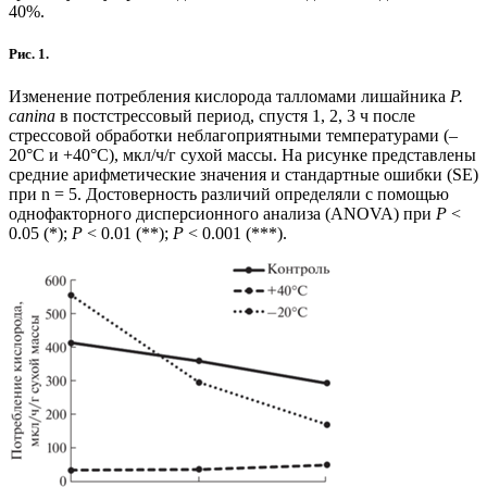
40%.
Рис. 1.
Изменение потребления кислорода талломами лишайника
P.
canina
в постстрессовый период, спустя 1, 2, 3 ч после
стрессовой обработки неблагоприятными температурами (–
20°С и +40°С), мкл/ч/г сухой массы. На рисунке представлены
средние арифметические значения и стандартные ошибки (SE)
при n = 5. Достоверность различий определяли с помощью
однофакторного дисперсионного анализа (ANOVA) при
P
<
0.05 (*);
P
< 0.01 (**);
P
< 0.001 (***).