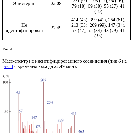
271 (99), 105 (17), 94 (16),
Эпистерин
22.08
79 (18), 69 (38), 55 (27), 41
(19)
414 (43), 399 (41), 254 (61),
Не
213 (33), 209 (99), 147 (34),
22.49
идентифицирован
57 (47), 55 (34), 43 (79), 41
(33)
Рис. 4.
Масс-спектр не идентифицированного соединения (пик
6
на
рис.3
с временем выхода 22.49 мин).