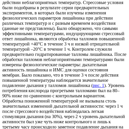
действии неблагоприятных температур. Стрессовые условия
были подобраны в результате серии предварительных
экспериментов, в которых были изучены изменения
физиологических параметров лишайника при действии
различных температур и с разным временем воздействия
(данные не представлены). Было обнаружено, что самыми
эффективными температурами, индуцирующими стрессовый
ответ лишайника, являются обработка талломов повышенной
температурой +40°С в течение 3 ч и низкой отрицательной
температурой –20°С в течение 1 ч. Контролем служили
предварительно гидратированные талломы лишайника. После
обработки талломов неблагоприятными температурами были
измерены физиологические параметры: дыхательная
активность лишайника и ИМС для оценки состояния
мембран. Было показано, что в течение 3 ч после действия
повышенной температуры наблюдается значительное
подавление дыхания у талломов лишайника (
рис. 1
). Уровень
потребления кислорода прогретыми талломами был на 80–
90% ниже по сравнению с контрольным вариантом.
Обработка пониженной температурой не вызывала столь
значительных изменений дыхательной активности: через 1 ч
после стрессового воздействия наблюдалась легкая
стимуляция дыхания (на 30%), через 2 ч уровень дыхательной
активности был уже чуть ниже контрольного и лишь к
третьему часу происходило заметное подавление дыхания на