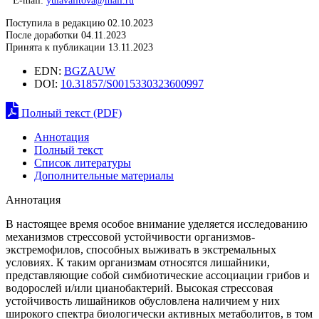
E-mail:
yulavalitova@mail.ru
Поступила в редакцию 02.10.2023
После доработки 04.11.2023
Принята к публикации 13.11.2023
EDN:
BGZAUW
DOI:
10.31857/S0015330323600997
Полный текст (PDF)
Аннотация
Полный текст
Список литературы
Дополнительные материалы
Аннотация
В настоящее время особое внимание уделяется исследованию
механизмов стрессовой устойчивости организмов-
экстремофилов, способных выживать в экстремальных
условиях. К таким организмам относятся лишайники,
представляющие собой симбиотические ассоциации грибов и
водорослей и/или цианобактерий. Высокая стрессовая
устойчивость лишайников обусловлена наличием у них
широкого спектра биологически активных метаболитов, в том