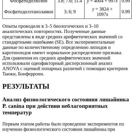
Фосфатидилхолин
3.8; 7.6; 11.4
у
= 4004 + 997
х
0.99
у
= 3824 +
Фосфатидилэтаноламин
3; 6; 9
0.99
1097
х
Опыты проводили в 3–5 биологических и 3–10
аналитических повторностях. Полученные данные
представлены в виде средних арифметических значений со
стандартными ошибками (SE). Все экспериментальные
данные по количественному определению липидов и
каротиноидов имеют нормальное распределение признака.
Для сравнения их средних арифметических значений
использовали однофакторный дисперсионный анализ
ANOVA с оценкой попарных различий с помощью критериев
Тьюки, Бонферрони.
РЕЗУЛЬТАТЫ
Анализ физиологического состояния лишайника
P. canina при действии неблагоприятных
температур
Первым этапом работы было проведение экспериментов по
изучению физиологического состояния лишайника при