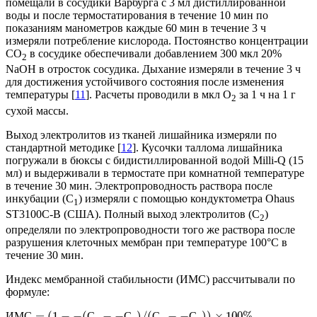
помещали в сосудики Варбурга с 3 мл дистиллированной
воды и после термостатирования в течение 10 мин по
показаниям манометров каждые 60 мин в течение 3 ч
измеряли потребление кислорода. Постоянство концентрации
СО
в сосудике обеспечивали добавлением 300 мкл 20%
2
NaОН в отросток сосудика. Дыхание измеряли в течение 3 ч
для достижения устойчивого состояния после изменения
температуры [
11
]. Расчеты проводили в мкл О
за 1 ч на 1 г
2
сухой массы.
Выход электролитов из тканей лишайника измеряли по
стандартной методике [
12
]. Кусочки таллома лишайника
погружали в бюксы с бидистиллированной водой Milli-Q (15
мл) и выдерживали в термостате при комнатной температуре
в течение 30 мин. Электропроводность раствора после
инкубации (С
) измеряли с помощью кондуктометра Ohaus
1
ST3100C-B (США). Полный выход электролитов (С
)
2
определяли по электропроводности того же раствора после
разрушения клеточных мембран при температуре 100°С в
течение 30 мин.
Индекс мембранной стабильности (ИМС) рассчитывали по
формуле:
=
(
1
−
−
(
−
−
)
/
(
−
−
)
)
×
100
%
,
И
М
С
С
С
С
С