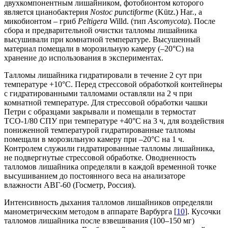
двухкомпонентным лишайником, фотобионтом которого
является цианобактерия
Nostoc punctiforme
(Kütz.) Har
.
, а
микобионтом – гриб
Peltigera
Willd. (тип
Ascomycota
). После
сбора и предварительной очистки талломы лишайника
высушивали при комнатной температуре. Высушенный
материал помещали в морозильную камеру (–20°C) на
хранение до использования в экспериментах.
Талломы лишайника гидратировали в течение 2 сут при
температуре +10°С. Перед стрессовой обработкой контейнеры
с гидратированными талломами оставляли на 2 ч при
комнатной температуре. Для стрессовой обработки чашки
Петри с образцами закрывали и помещали в термостат
ТСО-1/80 СПУ при температуре +40°C на 3 ч, для воздействия
пониженной температурой гидратированные талломы
помещали в морозильную камеру при –20°C на 1 ч.
Контролем служили гидратированные талломы лишайника,
не подвергнутые стрессовой обработке. Оводненность
талломов лишайника определяли в каждой временной точке
высушиванием до постоянного веса на анализаторе
влажности АВГ-60 (Госметр, Россия).
Интенсивность дыхания талломов лишайников определяли
манометрическим методом в аппарате Варбурга [
10
]. Кусочки
талломов лишайника после взвешивания (100–150 мг)