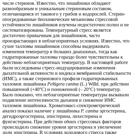
числе стеринов. Известно, что лишайники обладают
разнообразным и уникальным стериновым составом,
отличающимся от такового у грибов и водорослей. Стерин-
опосредованные биохимические механизмы стрессовой
устойчивости лишайников изучены недостаточно полно и не
систематизированы. Температурный стресс является
достаточно привычным для лишайников, часто
произрастающих в неблагоприятных условиях. Известно, что
сухие талломы лишайников способны выдерживать
изменения температур в больших диапазонах, тогда как
гидратированные талломы гораздо более чувствительны к
действию неблагоприятных температур. В настоящей работе
были исследованы стресс-индуцированные изменения
дыхательной активности и индекса мембранной стабильности
(ИМС), а также стеринового профиля гидратированных
талломов лишайника
Peltigera canina
(L.) Willd. при действии
повышенной (+40°С) и пониженной (– 20°С) температур.
Было показано, что неблагоприятные температуры вызывали
подавление интенсивности дыхания и снижение ИМС
талломов лишайника. Хроматомасс-спектрометрический
анализ показал наличие у лишайника
P. canina
эргостерина,
дегидроэргостерина, эпистерина, лихестерина и
фунгистерина. При действии обоих стрессовых факторов
происходило снижение уровня эргостерина и увеличение
доли эпистерина. В условиях холодового стресса также