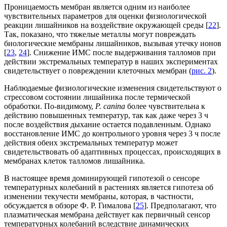
Проницаемость мембран является одним из наиболее
чувствительных параметров для оценки физиологической
реакции лишайников на воздействие окружающей среды [
22
].
Так, показано, что тяжелые металлы могут повреждать
биологические мембраны лишайников, вызывая утечку ионов
[
23
,
24
]. Снижение ИМС после выдерживания талломов при
действии экстремальных температур в наших экспериментах
свидетельствует о повреждении клеточных мембран (
рис. 2
).
Наблюдаемые физиологические изменения свидетельствуют о
стрессовом состоянии лишайника после термической
обработки. По-видимому,
P. canina
более чувствительна к
действию повышенных температур, так как даже через 3 ч
после воздействия дыхание остается подавленным. Однако
восстановление ИМС до контрольного уровня через 3 ч после
действия обеих экстремальных температур может
свидетельствовать об адаптивных процессах, происходящих в
мембранах клеток талломов лишайника.
В настоящее время доминирующей гипотезой о сенсоре
температурных колебаний в растениях является гипотеза об
изменении текучести мембраны, которая, в частности,
обсуждается в обзоре Ф. Р. Гималова [
25
]. Предполагают, что
плазматическая мембрана действует как первичный сенсор
температурных колебаний вследствие динамических