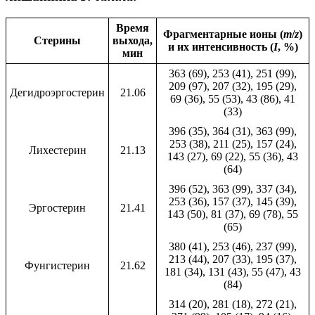
Время
Фрагментарные ионы (
m
/
z
)
Стерины
выхода,
и их интенсивность (
I
, %)
мин
363 (69), 253 (41), 251 (99),
209 (97), 207 (32), 195 (29),
Дегидроэргостерин
21.06
69 (36), 55 (53), 43 (86), 41
(33)
396 (35), 364 (31), 363 (99),
253 (38), 211 (25), 157 (24),
Лихестерин
21.13
143 (27), 69 (22), 55 (36), 43
(64)
396 (52), 363 (99), 337 (34),
253 (36), 157 (37), 145 (39),
Эргостерин
21.41
143 (50), 81 (37), 69 (78), 55
(65)
380 (41), 253 (46), 237 (99),
213 (44), 207 (33), 195 (37),
Фунгистерин
21.62
181 (34), 131 (43), 55 (47), 43
(84)
314 (20), 281 (18), 272 (21),