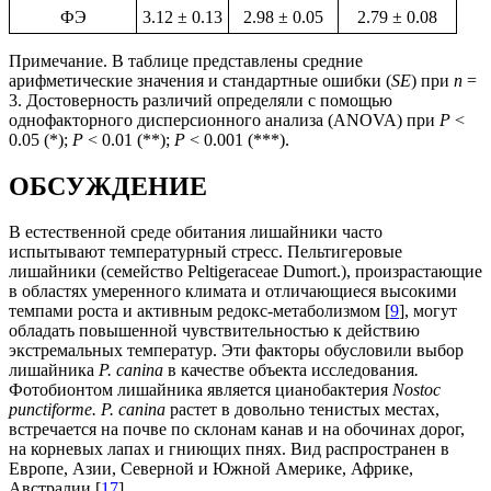
ФЭ
3.12 ± 0.13
2.98 ± 0.05
2.79 ± 0.08
Примечание. В таблице представлены средние
арифметические значения и стандартные ошибки (
SE
) при
n
=
3. Достоверность различий определяли с помощью
однофакторного дисперсионного анализа (ANOVA) при
P
<
0.05 (*);
P
< 0.01 (**);
P
< 0.001 (***).
ОБСУЖДЕНИЕ
В естественной среде обитания лишайники часто
испытывают температурный стресс. Пельтигеровые
лишайники (семейство Peltigeraceae Dumort.), произрастающие
в областях умеренного климата и отличающиеся высокими
темпами роста и активным редокс-метаболизмом [
9
], могут
обладать повышенной чувствительностью к действию
экстремальных температур. Эти факторы обусловили выбор
лишайника
P. canina
в качестве объекта исследования
.
Фотобионтом лишайника является цианобактерия
Nostoc
punctiforme. P. canina
растет в довольно тенистых местах,
встречается на почве по склонам канав и на обочинах дорог,
на корневых лапах и гниющих пнях. Вид распространен в
Европе, Азии, Северной и Южной Америке, Африке,
Австралии [
17
].