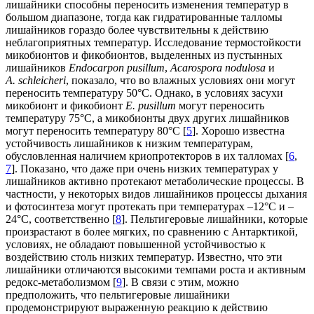
лишайники способны переносить изменения температур в
большом диапазоне, тогда как гидратированные талломы
лишайников гораздо более чувствительны к действию
неблагоприятных температур. Исследование термостойкости
микобионтов и фикобионтов, выделенных из пустынных
лишайников
Endocarpon pusillum
,
Acarospora nodulosa
и
A.
schleicheri
, показало, что во влажных условиях они могут
переносить температуру 50°C. Однако, в условиях засухи
микобионт и фикобионт
E. pusillum
могут переносить
температуру 75°C, а микобионты двух других лишайников
могут переносить температуру 80°C [
5
]. Хорошо известна
устойчивость лишайников к низким температурам,
обусловленная наличием криопротекторов в их талломах [
6
,
7
]. Показано, что даже при очень низких температурах у
лишайников активно протекают метаболические процессы. В
частности, у некоторых видов лишайников процессы дыхания
и фотосинтеза могут протекать при температурах –12°С и –
24°С, соответственно [
8
]. Пельтигеровые лишайники, которые
произрастают в более мягких, по сравнению с Антарктикой,
условиях, не обладают повышенной устойчивостью к
воздействию столь низких температур. Известно, что эти
лишайники отличаются высокими темпами роста и активным
редокс-метаболизмом [
9
]. В связи с этим, можно
предположить, что пельтигеровые лишайники
продемонстрируют выраженную реакцию к действию