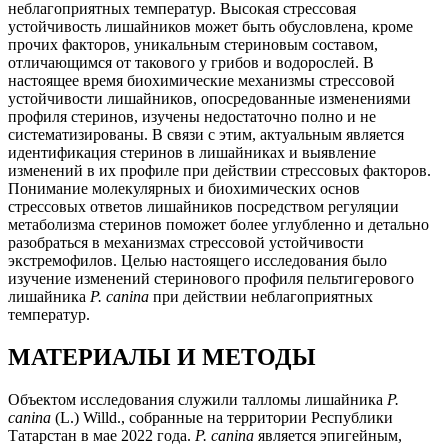
неблагоприятных температур. Высокая стрессовая
устойчивость лишайников может быть обусловлена, кроме
прочих факторов, уникальным стериновым составом,
отличающимся от такового у грибов и водорослей. В
настоящее время биохимические механизмы стрессовой
устойчивости лишайников, опосредованные изменениями
профиля стеринов, изучены недостаточно полно и не
систематизированы. В связи с этим, актуальным является
идентификация стеринов в лишайниках и выявление
изменений в их профиле при действии стрессовых факторов.
Понимание молекулярных и биохимических основ
стрессовых ответов лишайников посредством регуляции
метаболизма стеринов поможет более углубленно и детально
разобраться в механизмах стрессовой устойчивости
экстремофилов. Целью настоящего исследования было
изучение изменений стеринового профиля пельтигерового
лишайника
P. canina
при действии неблагоприятных
температур.
МАТЕРИАЛЫ И МЕТОДЫ
Объектом исследования служили талломы лишайника
P.
canina
(L.) Willd., собранные на территории Республики
Татарстан в мае 2022 года.
P.
canina
является эпигейным,