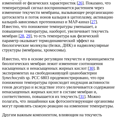
изменений ее физических характеристик [
26
]. Показано, что
температурный сигнал воспринимается растением через
изменение текучести мембраны, вызывающее реорганизацию
цитоскелета и поток ионов кальция в цитоплазму, активацию
кальций-зависимых протеинкиназ и МАР-киназ [
27
].
Известно, что понижение температуры уменьшает, а
повышение температуры, наоборот, увеличивает текучесть
мембран [
28
,
29
], то есть температура как физический
параметр оказывает термодинамический эффект на
биологические молекулы (белки, ДНК) и надмолекулярные
структуры (мембраны, хромосомы).
Известно, что в основе регуляции текучести и проницаемости
биологических мембран лежит изменение соотношения
насыщенных и ненасыщенных жирных кислот [
30
]. В
экспериментах на свободноживущей цианобактерии
Synechocystis
sp. PCC 6803 продемонстрировано, что при
понижении температуры происходит индукция активности
генов десатураз и вследствие этого увеличивается содержание
ненасыщенных жирных кислот в составе мембран и,
соответственно, повышается их текучесть [
31
]. Можно
полагать, что лишайники как фотосинтезирующие организмы
могут проявлять схожую реакцию на изменение температуры.
Другим важным компонентом, влияющим на текучесть