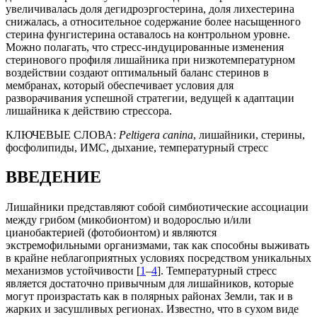
увеличивалась доля дегидроэргостерина, доля лихестерина
снижалась, а относительное содержание более насыщенного
стерина фунгистерина оставалось на контрольном уровне.
Можно полагать, что стресс-индуцированные изменения
стеринового профиля лишайника при низкотемпературном
воздействии создают оптимальный баланс стеринов в
мембранах, который обеспечивает условия для
разворачивания успешной стратегии, ведущей к адаптации
лишайника к действию стрессора.
КЛЮЧЕВЫЕ СЛОВА:
Peltigera canina
, лишайники, стерины,
фосфолипиды, ИМС, дыхание, температурный стресс
ВВЕДЕНИЕ
Лишайники представляют собой симбиотические ассоциации
между грибом (микобионтом) и водорослью и/или
цианобактерией (фотобионтом) и являются
экстремофильными организмами, так как способны выживать
в крайне неблагоприятных условиях посредством уникальных
механизмов устойчивости [
1
–
4
]. Температурный стресс
является достаточно привычным для лишайников, которые
могут произрастать как в полярных районах Земли, так и в
жарких и засушливых регионах. Известно, что в сухом виде