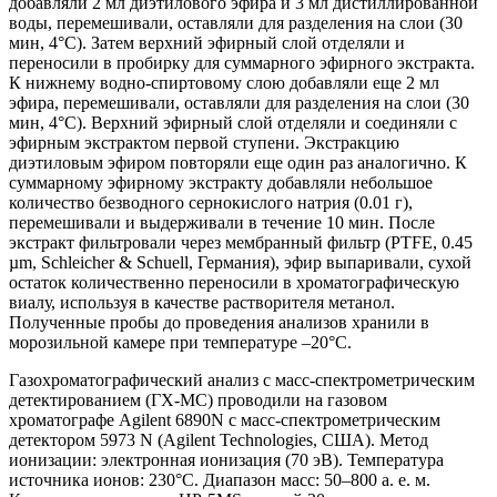
добавляли 2 мл диэтилового эфира и 3 мл дистиллированной
воды, перемешивали, оставляли для разделения на слои (30
мин, 4°С). Затем верхний эфирный слой отделяли и
переносили в пробирку для суммарного эфирного экстракта.
К нижнему водно-спиртовому слою добавляли еще 2 мл
эфира, перемешивали, оставляли для разделения на слои (30
мин, 4°С). Верхний эфирный слой отделяли и соединяли с
эфирным экстрактом первой ступени. Экстракцию
диэтиловым эфиром повторяли еще один раз аналогично. К
суммарному эфирному экстракту добавляли небольшое
количество безводного сернокислого натрия (0.01 г),
перемешивали и выдерживали в течение 10 мин. После
экстракт фильтровали через мембранный фильтр (PTFE, 0.45
µm, Schleicher & Schuell, Германия), эфир выпаривали, сухой
остаток количественно переносили в хроматографическую
виалу, используя в качестве растворителя метанол.
Полученные пробы до проведения анализов хранили в
морозильной камере при температуре –20°С.
Газохроматографический анализ с масс-спектрометрическим
детектированием (ГХ-МС) проводили на газовом
хроматографе Agilent 6890N с масс-спектрометрическим
детектором 5973 N (Agilent Technologies, США). Метод
ионизации: электроннaя ионизация (70 эВ). Температура
источника ионов: 230°С. Диапазон масс: 50–800 а. е. м.