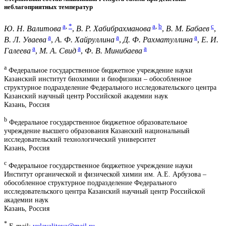
неблагоприятных температур
a
,
*
a
,
b
c
Ю. Н. Валитова
,
В. Р. Хабибрахманова
,
В. М. Бабаев
,
a
a
a
В. Л. Уваева
,
А. Ф. Хайруллина
,
Д. Ф. Рахматуллина
,
Е. И.
a
a
a
Галеева
,
М. А. Свид
,
Ф. В. Минибаева
a
Федеральное государственное бюджетное учреждение науки
Казанский институт биохимии и биофизики – обособленное
структурное подразделение Федерального исследовательского центра
Казанский научный центр Российской академии наук
Казань, Россия
b
Федеральное государственное бюджетное образовательное
учреждение высшего образования Казанский национальный
исследовательский технологический университет
Казань, Россия
c
Федеральное государственное бюджетное учреждение науки
Институт органической и физической химии им. А.Е. Арбузова –
обособленное структурное подразделение Федерального
исследовательского центра Казанский научный центр Российской
академии наук
Казань, Россия
*