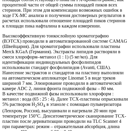
процентной части от общей суммы площадей пиков всех
стеринов. При этом для компенсации возможных ошибок в
ходе ГХ-МС анализа и получения достоверных результатов в
расчетах использовали отношение площадей пиков стеринов
к площади пика нафталина в каждом измерении.
Высокоэффективную тонкослойную хроматографию
(ВЭТСХ) проводили в автоматизированной системе CAMAG
(Швейцария). Для хроматографии использовали пластины
Merck KGaA (Германия). Экстракты липидов растворяли в
смеси хлороформ–метанол (1 : 1) (5 мг/мл). Для
идентификации индивидуальных фосфолипидов
использовали стандарт фосфолипидов (Avanti, США).
Нанесение экстрактов и стандартов на пластину выполняли
на автоматическом аппликаторе Linomat 5 в виде треков
шириной 7 мм. Элюирование проводили в автоматической
камере ADC 2, линия фронта подвижной фазы – 80 мм.
В качестве подвижной фазы использовали хлороформ :
метанол : вода (65 : 25 : 4). Далее ТСХ-пластины опрыскивали
5% раствором H
SO
в этаноле с помощью пульверизатора
2
4
(Ленхром, Россия), высушивали и нагревали 20 мин при
температуре 150°C. Денситометрическое сканирование ТСХ-
пластин после дериватизации проводили на TLС Scanner 4
при параметрах: режим – отражательная абсорбция, длина