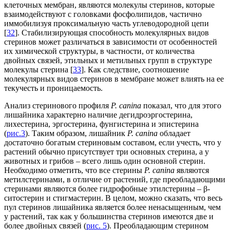
клеточных мембран, являются молекулы стеринов, которые
взаимодействуют с головками фосфолипидов, частично
иммобилизуя проксимальную часть углеводородной цепи
[
32
]. Стабилизирующая способность молекулярных видов
стеринов может различаться в зависимости от особенностей
их химической структуры, в частности, от количества
двойных связей, этильных и метильных групп в структуре
молекулы стерина [
33
]. Как следствие, соотношение
молекулярных видов стеринов в мембране может влиять на ее
текучесть и проницаемость.
Анализ стеринового профиля
P. canina
показал, что для этого
лишайника характерно наличие дегидроэргостерина,
лихестерина, эргостерина, фунгистерина и эпистерина
(
рис.3
). Таким образом, лишайник
P. canina
обладает
достаточно богатым стериновым составом, если учесть, что у
растений обычно присутствует три основных стерина, а у
животных и грибов – всего лишь один основной стерин.
Необходимо отметить, что все стерины
P. canina
являются
метилстеринами, в отличие от растений, где преобладающими
стеринами являются более гидрофобные этилстерины – β-
ситостерин и стигмастерин. В целом, можно сказать, что весь
пул стеринов лишайника является более ненасыщенным, чем
у растений, так как у большинства стеринов имеются две и
более двойных связей (
рис. 5
). Преобладающим стерином