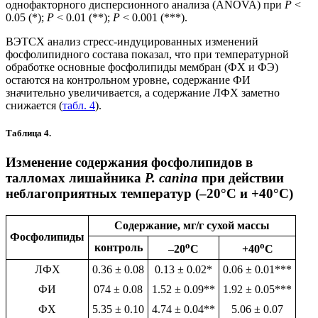
однофакторного дисперсионного анализа (ANOVA) при
P
<
0.05 (*);
P
< 0.01 (**);
P
< 0.001 (***).
ВЭТСХ анализ стресс-индуцированных изменений
фосфолипидного состава показал, что при температурной
обработке основные фосфолипиды мембран (ФХ и ФЭ)
остаются на контрольном уровне, содержание ФИ
значительно увеличивается, а содержание ЛФХ заметно
снижается (
табл. 4
).
Таблица 4.
Изменение содержания фосфолипидов в
талломах лишайника
P. canina
при действии
неблагоприятных температур (–20°С и +40°С)
Содержание, мг/г сухой массы
Фосфолипиды
o
o
контроль
–20
C
+40
C
ЛФХ
0.36 ± 0.08
0.13 ± 0.02*
0.06 ± 0.01***
ФИ
074 ± 0.08
1.52 ± 0.09**
1.92 ± 0.05***
ФХ
5.35 ± 0.10
4.74 ± 0.04**
5.06 ± 0.07