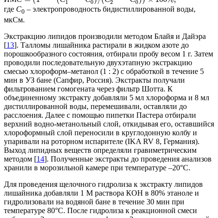
1
0
2
0
где
С
– электропроводность бидистиллированной воды,
0
мкСм.
Экстракцию липидов производили методом Блайя и Дайэра
[
13
]. Талломы лишайника растирали в жидком азоте до
порошкообразного состояния, отбирали пробу весом 1 г. Затем
проводили последовательную двухэтапную экстракцию
смесью хлороформ–метанол (1 : 2) с обработкой в течение 5
мин в УЗ бане (Сапфир, Россия). Экстракты получали
фильтрованием гомогената через фильтр Шотта. К
объединенному экстракту добавляли 5 мл хлороформа и 8 мл
дистиллированной воды, перемешивали, оставляли до
расслоения. Далее с помощью пипетки Пастера отбирали
верхний водно-метанольный слой, откидывая его, оставшийся
хлороформный слой переносили в круглодонную колбу и
упаривали на роторном испарителе (IKA RV 8, Германия).
Выход липидных веществ определяли гравиметрическим
методом [
14
]. Полученные экстракты до проведения анализов
хранили в морозильной камере при температуре –20°С.
Для проведения щелочного гидролиза к экстракту липидов
лишайника добавляли 1 М раствора КОН в 80% этаноле и
гидролизовали на водяной бане в течение 30 мин при
температуре 80°С. После гидролиза к реакционной смеси