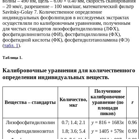
волны – 490 нм, щель – 6.00 × 0.40 мм, скорость сканирования
– 20 мм/с, разрешение – 100 мкм/шаг, математический фильтр
Savitsky-Golay 7. Количественное определение
индивидуальных фосфолипидов в исследуемых экстрактах
осуществляли по калибровочным уравнениям, полученным
для чистых стандартов лизофосфатидилхолина (ЛФХ),
фосфатидилинозитола (ФИ), фостфатидилхолина (ФХ),
фосфатидной кислоты (ФК), фосфатидилэтаноламина (ФЭ)
(
табл. 1
).
Таблица 1.
Калибровочные уравнения для количественного
определения индивидуальных веществ.
Полученное
калибровочное
Количество,
Вещества – стандарты
уравнение (по
r
мкг
площади
пиков)
Лизофосфатидилхолин
0.7; 1.4; 2.1
у
= 816 + 1683
х
0.96
Фосфатидилинозитол
1.8; 3.6; 5.4
у
= 1405 + 579
х
0.99