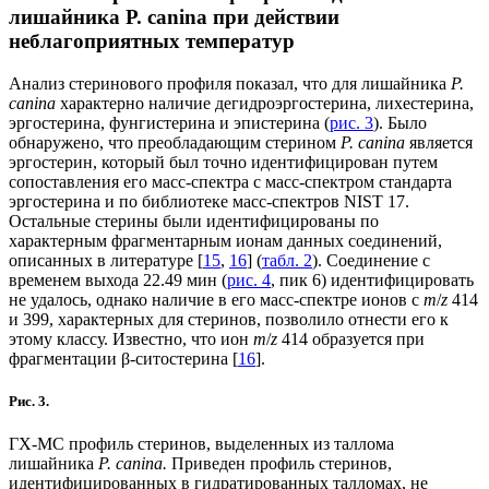
лишайника P. canina при действии
неблагоприятных температур
Анализ стеринового профиля показал, что для лишайника
P.
canina
характерно наличие дегидроэргостерина, лихестерина,
эргостерина, фунгистерина и эпистерина (
рис. 3
). Было
обнаружено, что преобладающим стерином
P. canina
является
эргостерин, который был точно идентифицирован путем
сопоставления его масс-спектра с масс-спектром стандарта
эргостерина и по библиотеке масс-спектров NIST 17.
Остальные стерины были идентифицированы по
характерным фрагментарным ионам данных соединений,
описанных в литературе [
15
,
16
] (
табл. 2
). Соединение с
временем выхода 22.49 мин (
рис. 4
, пик 6) идентифицировать
не удалось, однако наличие в его масс-спектре ионов с
m
/
z
414
и 399, характерных для стеринов, позволило отнести его к
этому классу. Известно, что ион
m
/
z
414 образуется при
фрагментации β-ситостерина [
16
].
Рис. 3.
ГХ-МС профиль стеринов, выделенных из таллома
лишайника
P. canina.
Приведен профиль стеринов,
идентифицированных в гидратированных талломах, не