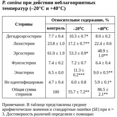
P. canina
при действии неблагоприятных
температур (–20°С и +40°С)
Относительное содержание, %
Стерины
o
o
контроль
–20
C
+40
C
Дегидроэргостерин
7.7 ± 0.4
10.3 ± 0.7*
8.0 ± 0.2
Лихестерин
23.8 ± 1.0
17.2 ± 0.7**
22.4 ± 0.6
48.9 ±
Эргостерин
61.0 ± 1.9
53.3 ± 0.9*
1.0**
Фунгистерин
7.4 ± 0.2
7.2 ± 0.7
6.4 ± 0.4
11.3 ±
Эпистерин
6.5 ± 0.0
9.0 ± 0.5**
0.2***
Не идентифицирован
4.7 ± 0.4
6.0 ± 0.8
5.9 ± 0.1*
Общая сумма
86.5 ±
100
55.7 ± 7.2**
стеринов
2.1**
Примечание. В таблице представлены средние
арифметические значения и стандартные ошибки (
SE
) при
n
=
3. Достоверность различий определяли с помощью