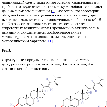
лишайника
P. canina
является эргостерин, характерный для
грибов, что неудивительно, поскольку микобионт составляет
до 95% биомассы лишайника [
1
]. Известно, что эргостерин
обладает большой реакционной способностью благодаря
наличию в кольце системы сопряженных двойных связей. В
грибах эргостерин является главным компонентом
секреторных везикул и играет чрезвычайно важную роль в
дыхании и окислительном фосфорилировании в
митохондриях, что позволяет называть этот стерин
метаболическим маркером [
11
].
Рис. 5.
Структурные формулы стеринов лишайника
P. canina.
1 –
дегидроэргостерин, 2 – лихестерин, 3 – эргостерин, 4 –
фунгистерин, 5 – эпистерин.