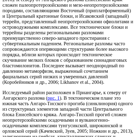
сложен палеопротерозойскими и мезо-неопротерозойскими
породами, составляющими Восточный (приплатформенный)
и Центральный кратонные блоки, и Исаковский (западный)
террейн, представленный неопротерозойскими офиолитами и
островодужными комплексами. Все тектонические блоки и
террейны разделены региональными разломами
преимущественно северо-западного простирания с
субвертикальным падением. Региональные разломы часто
сопровождаются оперяющими структурами более высокого
порядка, вблизи которых происходит тектоническое
скучивание мелких блоков с образованием синнадвиговых
бластомилонитов. Последнее вызывает неоднородный по
давлению метаморфизм, выраженный сочетанием
фациальных серий низких и умеренных давлений
(Коробейников и др., 2006; Likhanov et al., 2004).
Исследуемый район расположен в Приангарье, к северу от
Ангарского разлома (
рис. 1
). В тектоническом плане это
южная часть Ангаро-Тисского прогиба (синклинория) одного
из структурных элементов западной части Центрального
блока Енисейского кряжа. Ангаро-Тисский прогиб сложен
неопротерозойскими осадочными и вулканогенно-
осадочными комплексами тунгусикской, широкинской и
орловской серий (Качевский, Зуев, 2005; Ножкин и др., 2013),
залегающими на гнейсах, кристаллических сланцах и