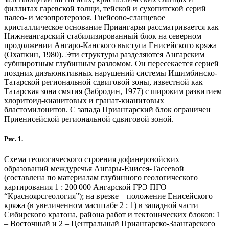
филлитах гаревской толщи, тейской и сухопитской серий
палео- и мезопротерозоя. Гнейсово-сланцевое
кристаллическое основание Приангарья рассматривается как
Нижнеангарский стабилизированный блок на северном
продолжении Ангаро-Канского выступа Енисейского кряжа
(Охапкин, 1980). Эти структуры разделяются Ангарским
субширотным глубинным разломом. Он пересекается серией
поздних дизъюнктивных нарушений системы Ишимбинско-
Татарской региональной сдвиговой зоны, известной как
Татарская зона смятия (Забродин, 1977) с широким развитием
хлоритоид-кианитовых и гранат-кианитовых
бластомилонитов. С запада Приангарский блок ограничен
Приенисейской региональной сдвиговой зоной.
Рис. 1.
Схема геологического строения дофанерозойских
образований междуречья Ангары-Енисея-Тасеевой
(составлена по материалам глубинного геологического
картирования 1 : 200 000 Ангарской ГРЭ ПГО
“Красноярсгеология”); на врезке – положение Енисейского
кряжа (в увеличенном масштабе 2 : 1) в западной части
Сибирского кратона, района работ и тектонических блоков: 1
– Восточный и 2 – Центральный Приангарско-Заангарского