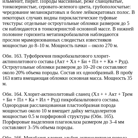
ильменит, пирит. Породы массивные, реже сланцеватые,
тонкозернистые, серовато-зеленого цвета, грубополосчатые:
чередование меланократовых и более лейкократовых полос. В
некоторых случаях видны пирокластические туфовые
текстуры: отдельные остроугольные обломки размером до 5
см наблюдаются в тонкозернистой основной массе. В нижней
половине горизонта метапикробазальтов наблюдаются
прослои мраморизованных слюдистых известняков
мощностью до 8–10 м. Мощность пачки – около 270 м.
Обн. 163. Туфобрекчия пикробазальтового хлорит-
актинолитового состава (Акт + Хл + Би + Пл + + Кв + Руд).
Остроугольные обломки размером до 10–20 см составляют
около 20% объема породы. Состав их однообразный. В пробу
163 взята вмещающая обломки основная масса. Мощность 35
м.
Обн. 164. Хлорит-актинолитовый сланец (Хл + + Акт + Трем
+ Би + Пл + Ка + Ил + Руд) пикробазальтового состава.
Однородная рассланцованная пластообразная порода
мощностью около 10 м вмещает дайку метадолеритов
мощностью 0.5 м порфировой структуры (Обн. 165).
Порфировые выделения плагиоклаза размером до 3–4 мм
составляют 3–5% объема породы.
Обн. 166. Метабазит-хлорит-альбит-актинолитовая порода