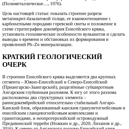
(Полиметаллическое…, 1976).
Цель настоящей статьи: показать строение разреза
метапикрит-базальтовой толщи, ее взаимоотношение с
карбонатными породами горевской свиты и положение в
схеме стратиграфии докембрия Енисейского кряжа,
установить геохимические особенности вулканитов и сделать
выводы о времени и обстановках их формирования и
проявлений Pb–Zn минерализации.
КРАТКИЙ ГЕОЛОГИЧЕСКИЙ
ОЧЕРК
В строении Енисейского кряжа выделяются два крупных
сегмента – Южно-Енисейский и Северо-Енисейский
(Приангарско-Заангарский), разделённые субширотным
Ангарским глубинным разломом. К югу от этого разлома
расположены два структурных элемента –
раннедокембрийский относительно стабильный Ангаро-
Канский блок, образованный канским гранулитогнейсовым и
енисейским сланцевогнейсовым комплексами и
гранитоидами, и неопротерозойский островодужный
Предивинский террейн (Ножкин и др., 2020; Лиханов и др.,
2016). К северу от Ангарского разлома Енисейский кряж