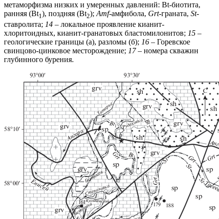
метаморфизма низких и умеренных давлений: Bt-биотита,
ранняя (Bt
), поздняя (Bt
);
Amf
-амфибола,
Grt
-граната,
St
-
1
2
ставролита;
14
– локальное проявление кианит-
хлоритоидных, кианит-гранатовых бластомилонитов;
15
–
геологические границы (а), разломы (б);
16
– Горевское
свинцово-цинковое месторождение;
17
– номера скважин
глубинного бурения.