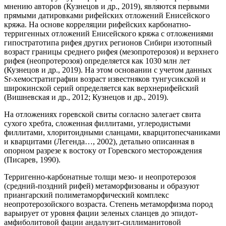
мнению авторов (Кузнецов и др., 2019), являются первыми
прямыми датировками рифейских отложений Енисейского
кряжа. На основе корреляции рифейских карбонатно-
терригенных отложений Енисейского кряжа с отложениями
гипостратотипа рифея других регионов Сибири изотопный
возраст границы среднего рифея (мезопротерозоя) и верхнего
рифея (неопротерозоя) определяется как 1030 млн лет
(Кузнецов и др., 2019). На этом основании с учетом данных
Sr-хемостратиграфии возраст известняков тунгусикской и
широкинской серий определяется как верхнерифейский
(Вишневская и др., 2012; Кузнецов и др., 2019).
На отложениях горевской свиты согласно залегает свита
сухого хребта, сложенная филлитами, углеродистыми
филлитами, хлоритоидными сланцами, кварцитопесчаниками
и кварцитами (Легенда…, 2002), детально описанная в
опорном разрезе к востоку от Горевского месторождения
(Писарев, 1990).
Терригенно-карбонатные толщи мезо- и неопротерозоя
(средний-поздний рифей) метаморфизованы и образуют
приангарский полиметаморфический комплекс
неопротерозойского возраста. Степень метаморфизма пород
варьирует от уровня фации зеленых сланцев до эпидот-
амфиболитовой фации андалузит-силлиманитовой