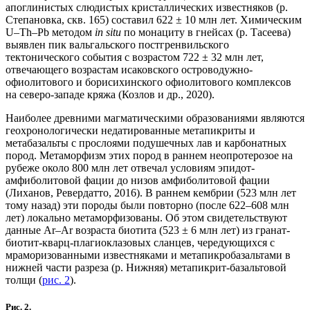
апоглинистых слюдистых кристаллических известняков (р.
Степановка, скв. 165) составил 622 ± 10 млн лет. Химическим
U–Th–Pb методом
in situ
по монациту в гнейсах (р. Тасеева)
выявлен пик вальгальского постгренвильского
тектонического события с возрастом 722 ± 32 млн лет,
отвечающего возрастам исаковского островодужно-
офиолитового и борисихинского офиолитового комплексов
на северо-западе кряжа (Козлов и др., 2020).
Наиболее древними магматическими образованиями являются
геохронологически недатированные метапикриты и
метабазальты с прослоями подушечных лав и карбонатных
пород. Метаморфизм этих пород в раннем неопротерозое на
рубеже около 800 млн лет отвечал условиям эпидот-
амфиболитовой фации до низов амфиболитовой фации
(Лиханов, Ревердатто, 2016). В раннем кембрии (523 млн лет
тому назад) эти породы были повторно (после 622–608 млн
лет) локально метаморфизованы. Об этом свидетельствуют
данные Ar–Ar возраста биотита (523 ± 6 млн лет) из гранат-
биотит-кварц-плагиоклазовых сланцев, чередующихся с
мраморизованными известняками и метапикробазальтами в
нижней части разреза (р. Нижняя) метапикрит-базальтовой
толщи (
рис. 2
).
Рис. 2.