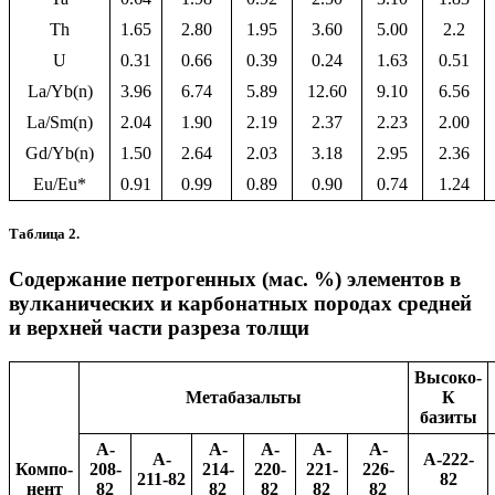
Th
1.65
2.80
1.95
3.60
5.00
2.2
U
0.31
0.66
0.39
0.24
1.63
0.51
La/Yb(n)
3.96
6.74
5.89
12.60
9.10
6.56
La/Sm(n)
2.04
1.90
2.19
2.37
2.23
2.00
Gd/Yb(n)
1.50
2.64
2.03
3.18
2.95
2.36
Eu/Eu*
0.91
0.99
0.89
0.90
0.74
1.24
Таблица 2.
Содержание петрогенных (мас. %) элементов в
вулканических и карбонатных породах средней
и верхней части разреза толщи
Высоко-
Метабазальты
К
базиты
A-
A-
A-
A-
A-
A-
A-222-
Компо-
208-
214-
220-
221-
226-
211-82
82
нент
82
82
82
82
82