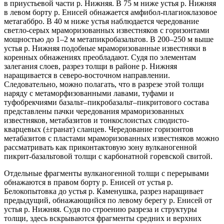
в приустьевой части р. Нижняя. В 75 м ниже устья р. Нижняя
в левом борту р. Енисей обнажается амфибол-плагиоклазовое
метагаббро. В 40 м ниже устья наблюдается чередование
светло-серых мраморизованных известняков с горизонтами
мощностью до 1–2 м метапикробазальтов. В 200–250 м выше
устья р. Нижняя подобные мраморизованные известняки в
коренных обнажениях преобладают. Судя по элементам
залегания слоев, разрез толщи в районе р. Нижняя
наращивается в северо-восточном направлении.
Следовательно, можно полагать, что в разрезе этой толщи
наряду с метаморфизованными лавами, туфами и
туфобрекчиями базальт–пикробазальт–пикритового состава
представлены пачки чередования мраморизованных
известняков, метабазитов и тонкослоистых слюдисто-
кварцевых (±гранат) сланцев. Чередование горизонтов
метабазитов с пластами мраморизованных известняков можно
рассматривать как приконтактовую зону вулканогенной
пикрит-базальтовой толщи с карбонатной горевской свитой.
Отдельные фрагменты вулканогенной толщи с перерывами
обнажаются в правом борту р. Енисей от устья р.
Белокопытовка до устья р. Каменушка, разрез наращивает
предыдущий, обнажающийся по левому берегу р. Енисей от
устья р. Нижняя. Судя по строению разреза и структуры
толщи, здесь вскрываются фрагменты средних и верхних