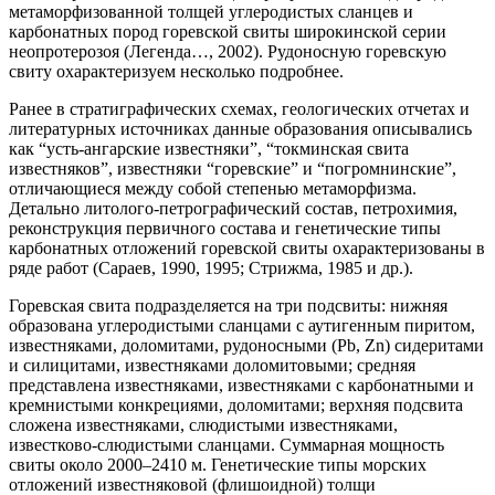
метаморфизованной толщей углеродистых сланцев и
карбонатных пород горевской свиты широкинской серии
неопротерозоя (Легенда…, 2002). Рудоносную горевскую
свиту охарактеризуем несколько подробнее.
Ранее в стратиграфических схемах, геологических отчетах и
литературных источниках данные образования описывались
как “усть-ангарские известняки”, “токминская свита
известняков”, известняки “горевские” и “погромнинские”,
отличающиеся между собой степенью метаморфизма.
Детально литолого-петрографический состав, петрохимия,
реконструкция первичного состава и генетические типы
карбонатных отложений горевской свиты охарактеризованы в
ряде работ (Сараев, 1990, 1995; Стрижма, 1985 и др.).
Горевская свита подразделяется на три подсвиты: нижняя
образована углеродистыми сланцами с аутигенным пиритом,
известняками, доломитами, рудоносными (Pb, Zn) сидеритами
и силицитами, известняками доломитовыми; средняя
представлена известняками, известняками с карбонатными и
кремнистыми конкрециями, доломитами; верхняя подсвита
сложена известняками, слюдистыми известняками,
известково-слюдистыми сланцами. Суммарная мощность
свиты около 2000–2410 м. Генетические типы морских
отложений известняковой (флишоидной) толщи