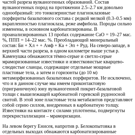
частей разреза вулканогенных образований. Состав
вулканогенных пород на протяжении 2.5–2.7 км довольно
однообразный: это тонкозернистые плагиоклазовые
порфириты базальтового состава с редкой мелкой (0.3–0.5 мм)
вкрапленностью плагиоклаза, реже амфибола. Породы сильно
изменены, в основном карбонатизированы. В
проанализированных 13 пробах содержание CaO = 19–27 мас.
%, ППП = 14–22 мас. %. Преобладающий минеральный
состав: Би + Хл + + Амф + Ка + Эп + Руд. На северо-западе, в
верхней части разреза, в одном километре выше устья р.
Каменушка обнажаются тёмно-серые и светло-серые
мраморизованные известняки и известковистые кварцево-
слюдистые сланцы, содержащие отдельные мощные
пластовые тела, а затем и горизонты (до 10 м)
метаморфизованных базальтовых порфиритов. Не исключено,
что и в данном случае мы имеем приконтактовую
(приграничную) зону вулканогенной пикрит-базальтовой
толщи с вышележащей карбонатной горевской рудоносной
свитой. В этой зоне пластовые тела метабазитов представляют
собой серию силлов, внедренных в карбонатную толщу.
Известняки на контакте с силами уплотнены, подвергнуты
перекристаллизации – мраморизации.
На левом берегу Енисея, напротив р. Белокопытовка в
отдельных выходах обнажаются карбонатизированные