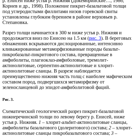
р. Енисей ниже устья р. Нижняя (Докембрийские…, 1986;
Корнев и др., 1998). Положение пикрит-базальтовой толщи
под углеродистыми филлитами низов горевской свиты
установлены глубоким бурением в районе верховьев р.
Степановка.
Разрез толщи начинается в 300 м ниже устья р. Нижняя и
продолжается вниз по Енисею на 1.5 км (
рис. 3
). В береговых
обнажениях вскрываются дислоцированные, интенсивно
кливажированные метаморфизованные породы базальт-
пикробазальт-пикритового состава, превращенные в
амфиболиты, плагиоклаз-амфиболовые, тремолит-
актинолитовые, серпентин-актинолитовые и хлорит-
актинолитовые сланцы. В разрезе наблюдается
преимущественно нижняя часть толщ с наиболее мафическим
составом пород, подвергшихся метаморфизму от
зеленосланцевой до эпидот-амфиболитовой фаций.
Рис. 3.
Схематический геологический разрез пикрит-базальтовой
нижнеречинской толщи по левому берегу р. Енисей, ниже
устья р. Нижняя.
1
– хлорит-альбит-актинолитовые сланцы,
амфиболиты базальтового (долеритового) состава;
2
– хлорит-
актинолитовые сланцы пикробазальтового состава;
3
–