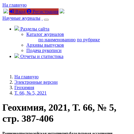
На главную
Вход
Регистрация
Научные журналы
Разделы сайта
Каталог журналов
по наименованию
по рубрике
Архивы выпусков
Подача рукописи
Отчеты и статистика
На главную
Электронные версии
Геохимия
T. 66, № 5, 2021
Геохимия, 2021, T. 66, № 5,
стр. 387-406
Ранненеопротерозойская метапикрит-базальтовая ассоциация