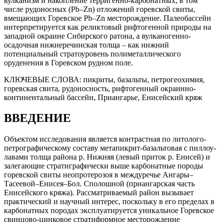
вулканизм и накопление терригенно-карбонатных, в том
числе рудоносных (Pb–Zn) отложений горевской свиты,
вмещающих Горевское Pb–Zn месторождение. Палеобассейн
интерпретируется как реликтовый рифтогенной природы на
западной окраине Сибирского ратона, а вулканогенно-
осадочная нижнеречинская толща – как нижний
потенциальный стратоуровень полиметаллического
оруденения в Горевском рудном поле.
КЛЮЧЕВЫЕ СЛОВА:
пикриты, базальты, петрогеохимия,
горевская свита, рудоносность, рифтогенный окраинно-
континентальный бассейн, Приангарье, Енисейский кряж
ВВЕДЕНИЕ
Объектом исследования является контрастная по литолого-
петрографическому составу метапикрит-базальтовая с пиллоу-
лавами толща района р. Нижняя (левый приток р. Енисей) и
залегающие стратиграфически выше карбонатные породы
горевской свиты неопротерозоя в междуречье Ангары–
Тасеевой–Енисея–Бол. Сполошной (приангарская часть
Енисейского кряжа). Рассматриваемый район вызывает
практический и научный интерес, поскольку в его пределах в
карбонатных породах эксплуатируется уникальное Горевское
свинцово-цинковое стратиформное месторождение