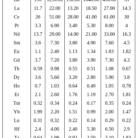
La
11.7
22.00
13.20
18.50
27.00
14.3
Ce
26
51.00
28.00
41.00
61.00
30
Pr
3.3
6.90
3.40
5.30
8.00
4
Nd
13.7
29.00
14.90
21.00
33.00
16.3
Sm
3.6
7.30
3.80
4.90
7.60
4.5
Eu
1.1
2.40
1.13
1.34
1.83
1.82
Gd
3.7
7.20
3.80
3.90
7.30
4.3
Tb
0.59
0.98
0.55
0.51
1.08
0.67
Dy
3.6
5.60
3.20
2.80
5.90
3.8
Ho
0.7
1.03
0.64
0.49
1.05
0.78
Er
2.1
2.60
1.76
1.19
2.70
1.81
Tm
0.32
0.34
0.24
0.17
0.35
0.24
Yb
1.99
2.20
1.51
0.99
2.00
1.47
Lu
0.31
0.32
0.22
0.14
0.29
0.22
Hf
2.4
4.00
2.40
5.30
6.50
2.9
Ta
0.64
1.98
0.92
2.50
3.10
1.83