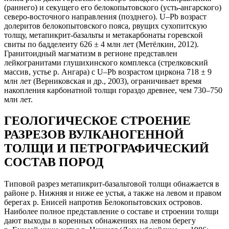
(раннего) и секущего его белокопытовского (усть-ангарского)
северо-восточного направления (позднего). U–Pb возраст
долеритов белокопытовского пояса, рвущих сухопитскую
толщу, метапикрит-базальты и метакарбонаты горевской
свиты по бадделеиту 626 ± 4 млн лет (Метёлкин, 2012).
Гранитоидный магматизм в регионе представлен
лейкогранитами глушихинского комплекса (стрелковский
массив, устье р. Ангара) с U–Pb возрастом циркона 718 ± 9
млн лет (Верниковская и др., 2003), ограничивает время
накопления карбонатной толщи гораздо древнее, чем 730–750
млн лет.
ГЕОЛОГИЧЕСКОЕ СТРОЕНИЕ
РАЗРЕЗОВ ВУЛКАНОГЕННОЙ
ТОЛЩИ И ПЕТРОГРАФИЧЕСКИЙ
СОСТАВ ПОРОД
Типовой разрез метапикрит-базальтовой толщи обнажается в
районе р. Нижняя и ниже ее устья, а также на левом и правом
берегах р. Енисей напротив Белокопытовских островов.
Наиболее полное представление о составе и строении толщи
дают выходы в коренных обнажениях на левом берегу