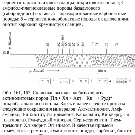
серпентин-актинолитовые сланцы пикритового состава;
4
–
амфибол-плагиоклазовые породы базальтового
(габброидного) состава;
5
– мраморизованные карбонатные
породы;
6
– терригенно-карбонатные породы с включениями
биотит-карбонат-кремнистых сланцев.
Обн. 161, 162. Скальные выходы альбит-хлорит-
актинолитовых пород (Пл + Хл + Акт + Кв + + Руд)*
пикробазальтового состава. Здесь и далее в тексте приняты
следующие сокращения минералов: Акт-актинолит, Амф-
амфибол, Би-биотит, Ил-ильменит, Ка-кальцит, Кв-кварц, Пл-
плагиоклаз, Руд-рудный минерал, Серп-серпентин, Трем-
тремолит, Хл-хлорит, Эп-эпидот. В качестве примеси
отмечаются: тремолит, кумингтонит, эпидот, карбонат, биотит,