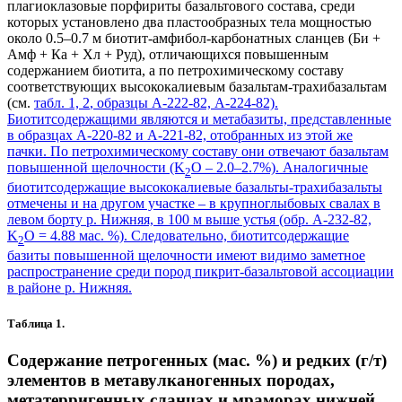
плагиоклазовые порфириты базальтового состава, среди
которых установлено два пластообразных тела мощностью
около 0.5–0.7 м биотит-амфибол-карбонатных сланцев (Би +
Амф + Ка + Хл + Руд), отличающихся повышенным
содержанием биотита, а по петрохимическому составу
соответствующих высококалиевым базальтам-трахибазальтам
(см.
табл. 1, 2
, образцы А-222-82, А-224-82).
Биотитсодержащими являются и метабазиты, представленные
в образцах А-220-82 и А-221-82, отобранных из этой же
пачки. По петрохимическому составу они отвечают базальтам
повышенной щелочности (K
O – 2.0–2.7%). Аналогичные
2
биотитсодержащие высококалиевые базальты-трахибазальты
отмечены и на другом участке – в крупноглыбовых свалах в
левом борту р. Нижняя, в 100 м выше устья (обр. А-232-82,
K
O = 4.88 мас. %). Следовательно, биотитсодержащие
2
базиты повышенной щелочности имеют видимо заметное
распространение среди пород пикрит-базальтовой ассоциации
в районе р. Нижняя.
Таблица 1.
Содержание петрогенных (мас. %) и редких (г/т)
элементов в метавулканогенных породах,
метатерригенных сланцах и мраморах нижней