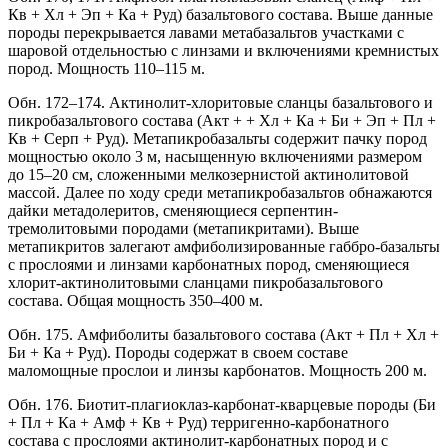
Кв + Хл + Эп + Ка + Руд) базальтового состава. Выше данные
породы перекрывается лавами метабазальтов участками с
шаровой отдельностью с линзами и включениями кремнистых
пород. Мощность 110–115 м.
Обн. 172–174. Актинолит-хлоритовые сланцы базальтового и
пикробазальтового состава (Акт + + Хл + Ка + Би + Эп + Пл +
Кв + Серп + Руд). Метапикробазальты содержит пачку пород
мощностью около 3 м, насыщенную включениями размером
до 15–20 см, сложенными мелкозернистой актинолитовой
массой. Далее по ходу среди метапикробазальтов обнажаются
дайки метадолеритов, сменяющиеся серпентин-
тремолитовыми породами (метапикритами). Выше
метапикритов залегают амфиболизированные габбро-базальты
с прослоями и линзами карбонатных пород, сменяющиеся
хлорит-актинолитовыми сланцами пикробазальтового
состава. Общая мощность 350–400 м.
Обн. 175. Амфиболиты базальтового состава (Акт + Пл + Хл +
Би + Ка + Руд). Породы содержат в своем составе
маломощные прослои и линзы карбонатов. Мощность 200 м.
Обн. 176. Биотит-плагиоклаз-карбонат-кварцевые породы (Би
+ Пл + Ка + Амф + Кв + Руд) терригенно-карбонатного
состава с прослоями актинолит-карбонатных пород и с