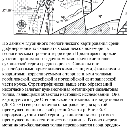
По данным глубинного геологического картирования среди
дофанерозойских складчатых комплексов докембрия в
геологическом строении территории Приангарья широкое
участие принимают осадочно-метаморфические толщи
сухопитской серии среднего рифея. Сложены они
разнообразными кристаллическими сланцами, филлитами и
кварцитами, коррелируемыми с терригенными толщами
горбилокской, удерейской и погорюйской свит зангарской
части кряжа. Стратиграфически выше этих образований
несогласно залегает вулканогенная метапикрит-базальтовая
толща, являющаяся объектом настоящих исследований. Она
картируется в ядре Степановской антиклинали в виде полосы
(26 × 5 км) северо-восточного направления, вскрытой
преимущественно в левобережной части р. Енисей. С
породами сухопитской серии вулканогенная толща имеет
преимущественно тектонические границы. В свою очередь
метапикрит-базальтовая толща перекрывается неоднородно-