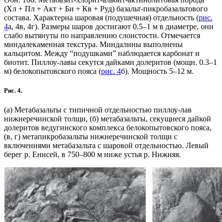
(Хл + Пл + Акт + Би + Кв + Руд) базальт-пикробазальтового
состава. Характерна шаровая (подушечная) отдельность (
рис.
4
а, 4в, 4г). Размеры шаров достигают 0.5–1 м в диаметре, они
слабо вытянуты по направлению слоистости. Отмечается
миндалекаменная текстура. Миндалины выполнены
кальцитом. Между “подушками” наблюдается карбонат и
биотит. Пиллоу-лавы секутся дайками долеритов (мощн. 0.3–1
м) белокопытовского пояса (
рис. 4
б). Мощность 5–12 м.
Рис. 4.
(а) Метабазальты с типичной отдельностью пиллоу-лав
нижнеречинской толщи, (б) метабазальты, секущиеся дайкой
долеритов ведугинского комплекса белокопытовского пояса,
(в, г) метапикробазальты нижнеречинской толщи с
включениями метабазальта с шаровой отдельностью. Левый
берег р. Енисей, в 750–800 м ниже устья р. Нижняя.