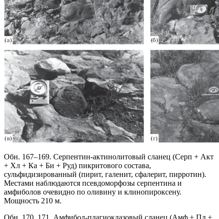
Обн. 167–169. Серпентин-актинолитовый сланец (Серп + Акт
+ Хл + Ка + Би + Руд) пикритового состава,
сульфидизированный (пирит, галенит, сфалерит, пирротин).
Местами наблюдаются псевдоморфозы серпентина и
амфиболов очевидно по оливину и клинопироксену.
Мощность 210 м.
Обн. 170, 171. Амфибол-плагиоклазовый сланец (Амф + Пл +