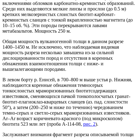
включениями обломков карбонатно-кремнистых образований.
Среди них выделяются мелкие линзы и прослои (до 0.5 м)
крепких мелкозернистых слоистых биотит-карбонат-
кремнистых сланцев с тонкой вкрапленностью магнетита (до
10–15 об. %). Эти породы перекрываются лавами
метабазальтов. Мощность 250 м.
Общая мощность вулканогенной толщи в данном разрезе
1400–1450 м. Не исключено, что наблюдаемая видимая
мощность разреза несколько завышена из-за сильной
дислоцированности пород и отсутствия в коренных
обнажениях взаимоотношения толщи с ниже- и
вышезалегающими породами.
В левом борту р. Енисей, в 700–800 м выше устья р. Нижняя,
наблюдаются коренные обнажения темносерых
тонкослоистых мраморизованных биотитсодержащих
известняков, сменяющихся пачкой тонкополосчатых гранат-
биотит-плагиоклаз-кварцевых сланцев (аз. пад. слоистости
50°), а затем (200–250 м ниже по течению) чередованием
темно-серых и светло-серых мраморизованных известняков.
Ar–Ar возраст коричневато-красного (под микроскопом)
биотита 523 млн лет (проба А-114-08,
рис. 2
).
Заслуживает внимания фрагмент разреза описываемой толщи