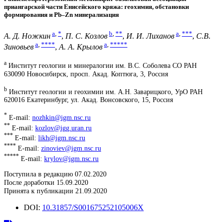
приангарской части Енисейского кряжа: геохимия, обстановки
формирования и Pb–Zn минерализация
a
,
*
b
,
**
a
,
***
А. Д. Ножкин
,
П. С. Козлов
,
И. И. Лиханов
,
С.В.
a
,
****
a
,
*****
Зиновьев
,
А. А. Крылов
a
Институт геологии и минералогии им. В.С. Соболева СО РАН
630090 Новосибирск, просп. Акад. Коптюга, 3, Россия
b
Институт геологии и геохимии им. А.Н. Заварицкого, УрО РАН
620016 Екатеринбург, ул. Акад. Вонсовского, 15, Россия
*
E-mail:
nozhkin@igm.nsc.ru
**
E-mail:
kozlov@igg.uran.ru
***
E-mail:
likh@igm.nsc.ru
****
E-mail:
zinoviev@igm.nsc.ru
*****
E-mail:
krylov@igm.nsc.ru
Поступила в редакцию 07.02.2020
После доработки 15.09.2020
Принята к публикации 21.09.2020
DOI:
10.31857/S001675252105006X