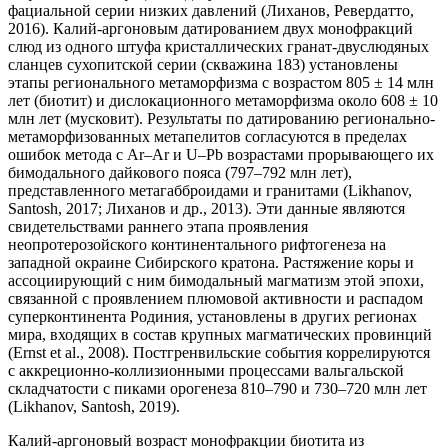
фациальной серии низких давлений (Лиханов, Ревердатто,
2016). Калий-аргоновым датированием двух монофракций
слюд из одного штуфа кристаллических гранат-двуслюдяных
сланцев сухопитской серии (скважина 183) установлены
этапы регионального метаморфизма с возрастом 805 ± 14 млн
лет (биотит) и дислокационного метаморфизма около 608 ± 10
млн лет (мусковит). Результаты по датированию регионально-
метаморфизованных метапелитов согласуются в пределах
ошибок метода с Аr–Ar и U–Pb возрастами прорывающего их
бимодального дайкового пояса (797–792 млн лет),
представленного метагабброидами и гранитами (Likhanov,
Santosh, 2017; Лиханов и др., 2013). Эти данные являются
свидетельствами раннего этапа проявления
неопротерозойского континентального рифтогенеза на
западной окраине Сибирского кратона. Растяжение коры и
ассоциирующий с ним бимодальный магматизм этой эпохи,
связанной с проявлением плюмовой активности и распадом
суперконтинента Родиния, установлены в других регионах
мира, входящих в состав крупных магматических провинций
(Ernst et al., 2008). Постгренвильские события коррелируются
с аккреционно-коллизионными процессами вальгальской
складчатости с пиками орогенеза 810–790 и 730–720 млн лет
(Likhanov, Santosh, 2019).
Калий-аргоновый возраст монофракции биотита из