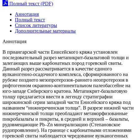
Полный текст (PDF)
Аннотация
Полный текст
Список литературы
Дополнительные материалы
Аннотация
В приангарской части Енисейского кряжа установлен
последовательный разрез метапикрит-базальтовой толщи и
залегающих выше карбонатных пород горевской свиты.
Данный разрез рассматривается в качестве единого
вулканогенно-осадочного комплекса, сформированного на
рубеже позднего мезопротерозоя–раннего неопротерозоя в
рифтогенном окраинно-континентальном палеобассейне на
юго-западе Сибирского кратона. Метапикрит-базальтовую
толщу предлагается ввести в легенду стратиграфии
широкинской серии западной части Енисейского кряжа под
названием “нижнеречинская толща”. В разрезе нижней части
нижнеречинской толщи преобладают метаморфизованные
пикробазальты и пикриты, в средней и верхней – базальты,
рудовмещающие Pb–Zn минерализацию (Степановское
рудопроявление). На границе с карбонатными отложениями
горевской свиты наблюдается чередование вулканогенных