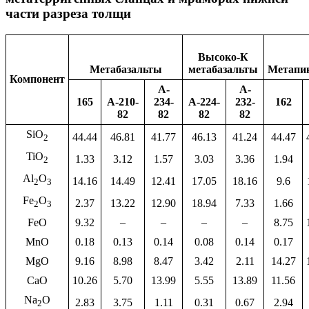
части разреза толщи
Высоко-К
Метабазальты
метабазальты
Метапи
Компонент
A-
A-
165
A-210-
234-
A-224-
232-
162
82
82
82
82
SiO
44.44
46.81
41.77
46.13
41.24
44.47
2
TiO
1.33
3.12
1.57
3.03
3.36
1.94
2
Al
O
14.16
14.49
12.41
17.05
18.16
9.6
2
3
Fe
O
2.37
13.22
12.90
18.94
7.33
1.66
2
3
FeO
9.32
–
–
–
–
8.75
MnO
0.18
0.13
0.14
0.08
0.14
0.17
MgO
9.16
8.98
8.47
3.42
2.11
14.27
CaO
10.26
5.70
13.99
5.55
13.89
11.56
Na
O
2.83
3.75
1.11
0.31
0.67
2.94
2