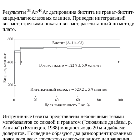
39
40
Результаты
Ar/
Ar датирования биотита из гранат-биотит-
кварц-плагиоклазовых сланцев. Приведен интегральный
возраст; стрелками показан возраст, рассчитанный по методу
плато.
Интрузивные базиты представлены небольшими телами
метабазальтов со слюдой и гранатом (“слюдяные диабазы, р.
Ангара”) (Кузнецов, 1988) мощностью до 20 м и дайками
долеритов. Последние образуют два разноориентированных
пояса роев даек: горевского северо-западного направления