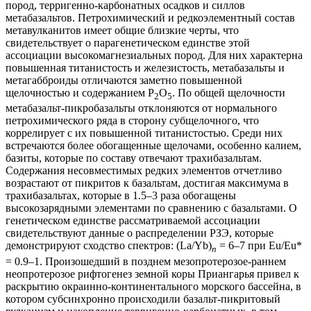
пород, терригенно-карбонатных осадков и силлов
метабазальтов. Петрохимический и редкоэлементный состав
метавулканитов имеет общие близкие черты, что
свидетельствует о парагенетическом единстве этой
ассоциации высокомагнезиальных пород. Для них характерна
повышенная титанистость и железистость, метабазальты и
метагабброиды отличаются заметно повышенной
щелочностью и содержанием P
O
. По общей щелочности
2
5
метабазальт-пикробазальты отклоняются от нормального
петрохимического ряда в сторону субщелочного, что
коррелирует с их повышенной титанистостью. Среди них
встречаются более обогащенные щелочами, особенно калием,
базиты, которые по составу отвечают трахибазальтам.
Содержания несовместимых редких элементов отчетливо
возрастают от пикритов к базальтам, достигая максимума в
трахибазальтах, которые в 1.5–3 раза обогащены
высокозарядными элементами по сравнению с базальтами. О
генетическом единстве рассматриваемой ассоциации
свидетельствуют данные о распределении РЗЭ, которые
демонстрируют сходство спектров: (La/Yb)
= 6–7 при Eu/Eu*
n
= 0.9–1. Произошедший в позднем мезопротерозое-раннем
неопротерозое рифтогенез земной коры Приангарья привел к
раскрытию окраинно-континентального морского бассейна, в
котором субсинхронно происходили базальт-пикритовый