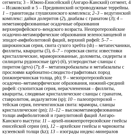
сегмента; 3 – Южно-Енисейский (Ангаро-Канский) сегмент, 4
– Исаковский и 5 – Предивинский островодужные террейны.
1
– гранитоиды глушихинского комплекса;
2–3
– ведугинский
комплекс: дайки долеритов (
2
), диабазы с гранатом (
3
);
4
–
неметаморфизованные осадочные образования
верхнерифейского–вендского возраста. Неопротерозойские
осадочно-метаморфические образования зеленосланцевой и
эпидот-амфиболитовой фаций, верхний рифей:
5–7
–
широкинская серия, свита сухого хребта (sh) – метапесчаники,
филлиты, кварциты (
5
),
6–7
– горевская свита: известняки
кристаллические, мраморизованные, доломиты, сидериты и
силициты рудоносные (grv) (
6
), углеродистые сланцы с
пиритом (grvs) (
7
);
8
– метапикробазальты и метабазальты с
прослоями карбонатно-слюдисто-графитовых пород
(нижнеречинская толща, pb);
9
– мезопротерозойские
осадочно–метаморфические образования, нижний-средний
рифей: сухопитская серия, нерасчлененная – филлиты,
кварциты, слюдяные кристаллические сланцы с гранатом,
ставролитом, андалузитом (sp);
10
– палеопротерозой –
тейская серия, пенченгинская свита: мраморы, сланцы
кристаллические (pn);
11
–
12
– высокометаморфизованные
толщи амфиболитовой и гранулитовой фаций Ангаро-
Канского выступа:
11
– архей-нижнепротерозойские гнейсы
енисейской серии (en),
12
– архейские гнейсы и чарнокиты
кузеевской толщи (kz);
13
– изограды индекс-минералов