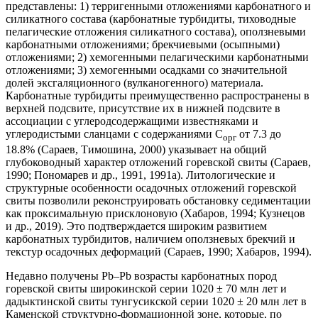
представлены: 1) терригенными отложениями карбонатного и
силикатного состава (карбонатные турбидиты, тиховодные
пелагические отложения силикатного состава), оползневыми
карбонатными отложениями; брекчиевыми (осыпными)
отложениями; 2) хемогенными пелагическими карбонатными
отложениями; 3) хемогенными осадками со значительной
долей эксгаляционного (вулканогенного) материала.
Карбонатные турбидиты преимущественно распространены в
верхней подсвите, присутствие их в нижней подсвите в
ассоциации с углеродсодержащими известняками и
углеродистыми сланцами с содержаниями С
от 7.3 до
орг
18.8% (Сараев, Тимошина, 2000) указывает на общий
глубоководный характер отложений горевской свиты (Сараев,
1990; Пономарев и др., 1991, 1991a). Литологические и
структурные особенности осадочных отложений горевской
свиты позволили реконструировать обстановку седиментации
как проксимальную присклоновую (Хабаров, 1994; Кузнецов
и др., 2019). Это подтверждается широким развитием
карбонатных турбидитов, наличием оползневых брекчий и
текстур осадочных деформаций (Сараев, 1990; Хабаров, 1994).
Недавно получены Pb–Pb возрасты карбонатных пород
горевской свиты широкинской серии 1020 ± 70 млн лет и
дадыктинской свиты тунгусикской серии 1020 ± 20 млн лет в
Каменской структурно-формационной зоне, которые, по