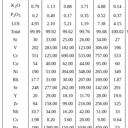
K
O
0.79
1.13
0.88
3.71
4.88
0.14
2
P
O
0.2
0.49
0.17
0.35
0.52
0.37
2
5
LOI
4.95
2.10
5.21
1.19
7.38
4.15
Total
99.99
99.92
99.62
99.76
99.68
100.02
Sc
30
33.00
25.00
26.00
34.00
27
V
202
283.00
182.00
123.00
306.00
196
Cr
551
125.00
690.00
533.00
757.00
553
Co
54
40.00
62.00
44.00
95.00
60
Ni
190
51.00
394.00
348.00
265.00
349
Rb
17.7
31.00
30.00
207.00
169.00
1.87
Sr
248
277.00
262.00
109.00
142.00
291
Y
20
29.00
18.10
11.70
28.00
19.6
Zr
94
158.00
99.00
216.00
256.00
125
Nb
10.7
34.00
16.20
42.00
51.00
33
Cs
1.98
8.20
3.60
20.00
9.00
0.64
Ba
190
1290.00
150.00
1040.00
450.00
53