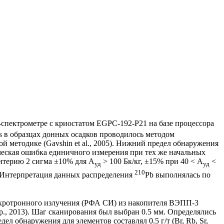
спектрометре с криостатом EGPC-192-P21 на базе процессора
s в образцах донных осадков проводилось методом
 методике (Gavshin et al., 2005). Нижний предел обнаружения
ическая ошибка единичного измерения при тех же начальных
ритерию 2 сигма ±10% для А
> 100 Бк/кг, ±15% при 40 < А
<
уд
уд
210
ч. Интерпретация данных распределения
Pb выполнялась по
нхротронного излучения (РФА СИ) из накопителя ВЭПП-3
., 2013). Шаг сканирования был выбран 0.5 мм. Определялись
едел обнаружения для элементов составлял 0.5 г/т (Br, Rb, Sr,