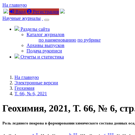
На главную
Вход
Регистрация
Научные журналы
Разделы сайта
Каталог журналов
по наименованию
по рубрике
Архивы выпусков
Подача рукописи
Отчеты и статистика
На главную
Электронные версии
Геохимия
T. 66, № 6, 2021
Геохимия, 2021, T. 66, № 6, стр
Роль ледяного покрова в формировании химического состава донных ос
a
,
*
b
,
**
c
,
***