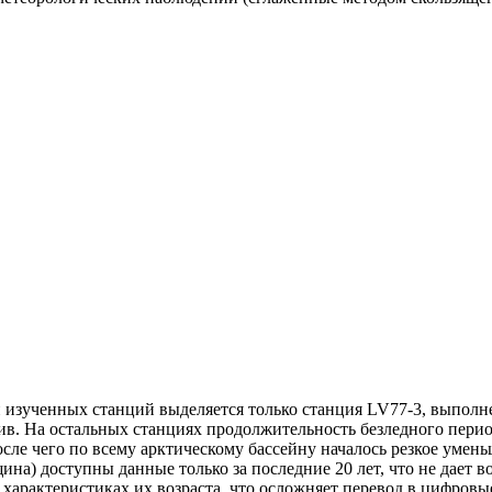
и изученных станций выделяется только станция LV77-3, выполн
в. На остальных станциях продолжительность безледного период
осле чего по всему арктическому бассейну началось резкое уменьш
щина) доступны данные только за последние 20 лет, что не дае
 характеристиках их возраста, что осложняет перевод в цифровы