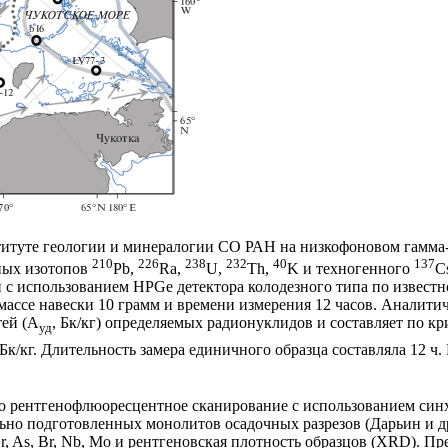
итуте геологии и минералогии СО РАН на низкофоновом гамма-
210
226
238
232
40
137
ных изотопов
Pb,
Ra,
U,
Th,
K и техногенного
C
использованием HPGe детектора колодезного типа по известной
 массе навески 10 грамм и времени измерения 12 часов. Аналит
тей (А
, Бк/кг) определяемых радионуклидов и составляет по к
уд
Бк/кг. Длительность замера единичного образца составляла 12 
ло рентгенофлюоресцентное сканирование с использованием си
ьно подготовленных монолитов осадочных разрезов (Дарьин и др
, Cr, As, Br, Nb, Mo и рентгеновская плотность образцов (XRD). Пр