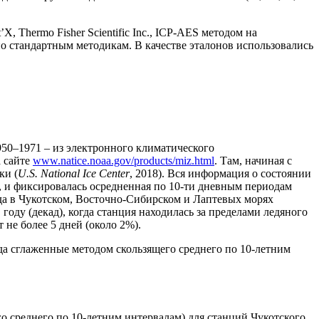
hermo Fisher Scientific Inc., ICP-AES методом на
 по стандартным методикам. В качестве эталонов использовались
950–1971 – из электронного климатического
а сайте
www.natice.noaa.gov/products/miz.html
. Там, начиная с
ки (
U.S. National Ice Center
, 2018). Вся информация о состоянии
ь, и фиксировалась осредненная по 10-ти дневным периодам
да в Чукотском, Восточно-Сибирском и Лаптевых морях
 году (декад), когда станция находилась за пределами ледяного
не более 5 дней (около 2%).
а сглаженные методом скользящего среднего по 10-летним
 среднего по 10-летним интервалам) для станций Чукотского,