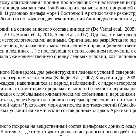
оэтому для понимания причин происходящих сейчас изменений п
 природным записям. Наиболее длительные записи природной ср
 В условиях шельфа морей Восточной Арктики такие реконструк
бычно используются для реконструкции биопродуктивности и дру
основе видового состава диноцист (De Vernal et al., 2005; Stroeve
, 2016; Horner et al., 2016; Stein et al., 2017). Однако, эти мет
рометеорологическими данными. Оригинальная разработка по о
 за период наблюдений с многочисленными прокси (количествен
 записи в ледниках …) с последующим использованием полученны
ка дала уже количественную оценку ледовых условий, хотя исполь
ого Киннардом, для реконструкции ледовых условий северной 
озерным отложениям (Kalugin et al., 2007; Калугин и др., 2009; 
садков, накопившихся за период наблюдений, с гидрометеороло
и по этой методике продолжительности безледного периода для 
язаны с глобальными климатическими событиями и вариациями сре
х вод через Берингов пролив и перераспределения их потоков в
й части Чукотского моря для последних тысячелетий (Astakhov e
овых условий на химический состав донных осадков Арктики п
ного покрова на вещественный состав шельфовых донных осадко
Лаптевых, где отсутствуют признаки антропогенного воздействи