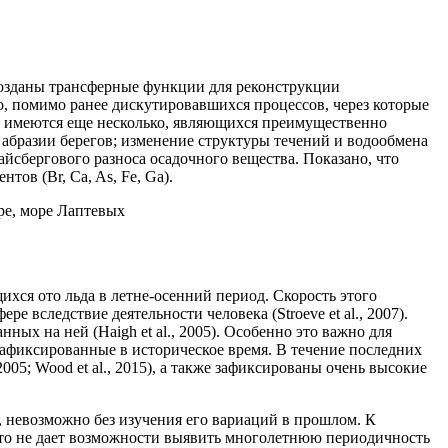
созданы трансферные функции для реконструкции
о, помимо ранее дискутировавшихся процессов, через которые
) имеются еще несколько, являющихся преимущественно
абразии берегов; изменение структуры течений и водообмена
сбергового разноса осадочного вещества. Показано, что
ов (Br, Ca, As, Fe, Ga).
ре, море Лаптевых
хся ото льда в летне-осенний период. Скорость этого
 вследствие деятельности человека (Stroeve et al., 2007).
х на ней (Haigh et al., 2005). Особенно это важно для
афиксированные в историческое время. В течение последних
05; Wood et al., 2015), а также зафиксированы очень высокие
 невозможно без изучения его вариаций в прошлом. К
то не дает возможности выявить многолетнюю периодичность