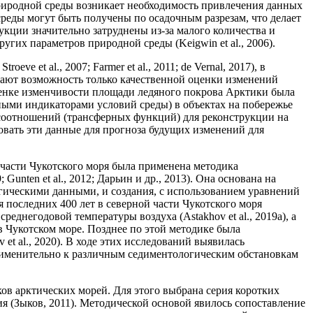
риродной среды возникает необходимость привлечения данных
еды могут быть получены по осадочным разрезам, что делает
ции значительно затруднены из-за малого количества и
гих параметров природной среды (Keigwin et al., 2006).
 et al., 2007; Farmer et al., 2011; de Vernal, 2017), в
оды дают возможность только качественной оценки изменений
ценке изменчивости площади ледяного покрова Арктики была
ными индикаторами условий среды) в объектах на побережье
х соотношений (трансферных функций) для реконструкции на
зовать эти данные для прогноза будущих изменений для
части Чукотского моря была применена методика
Gunten et al., 2012; Дарьин и др., 2013). Она основана на
гическими данными, и создания, с использованием уравнений
последних 400 лет в северной части Чукотского моря
днегодовой температуры воздуха (Astakhov et al., 2019a), а
 Чукотском море. Позднее по этой методике была
t al., 2020). В ходе этих исследований выявилась
рименительно к различным седиментологическим обстановкам
в арктических морей. Для этого выбрана серия коротких
я (Зыков, 2011). Методической основой явилось сопоставление