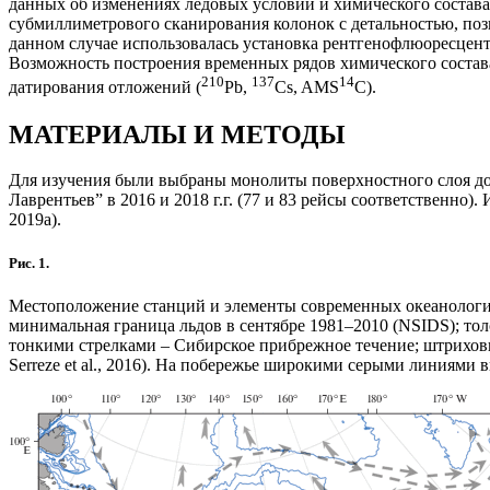
данных об изменениях ледовых условий и химического состав
субмиллиметрового сканирования колонок с детальностью, поз
данном случае использовалась установка рентгенофлюоресцен
Возможность построения временных рядов химического состава
210
137
14
датирования отложений (
Pb,
Cs, AMS
C).
МАТЕРИАЛЫ И МЕТОДЫ
Для изучения были выбраны монолиты поверхностного слоя до
Лаврентьев” в 2016 и 2018 г.г. (77 и 83 рейсы соответственно)
2019a).
Рис. 1.
Местоположение станций и элементы современных океанологиче
минимальная граница льдов в сентябре 1981–2010 (NSIDS); толс
тонкими стрелками – Сибирское прибрежное течение; штрихов
Serreze et al., 2016). На побережье широкими серыми линиями