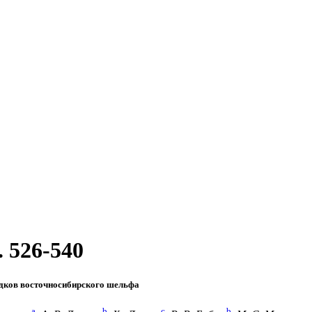
. 526-540
адков восточносибирского шельфа
a
b
c
b