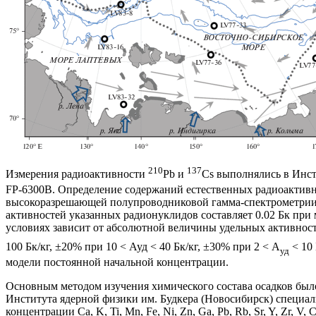
210
137
Измерения радиоактивности
Pb и
Cs выполнялись в Инст
FP-6300B. Определение содержаний естественных радиоактив
высокоразрешающей полупроводниковой гамма-спектрометрии с 
активностей указанных радионуклидов составляет 0.02 Бк при
условиях зависит от абсолютной величины удельных активнос
100 Бк/кг, ±20% при 10 < Ауд < 40 Бк/кг, ±30% при 2 < А
< 10 
уд
модели постоянной начальной концентрации.
Основным методом изучения химического состава осадков бы
Института ядерной физики им. Будкера (Новосибирск) специал
концентрации Ca, K, Ti, Mn, Fe, Ni, Zn, Ga, Pb, Rb, Sr, Y, Zr, V