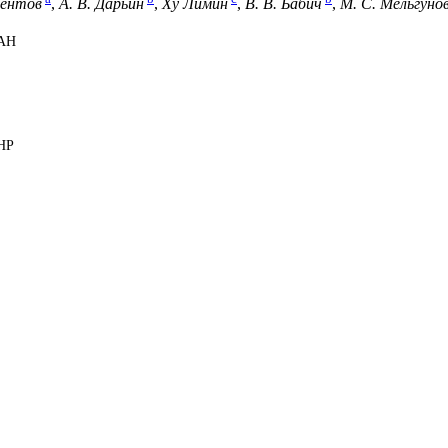
сентов
,
А. В. Дарьин
,
Ху Лимин
,
В. В. Бабич
,
М. С. Мельгуно
РАН
НР