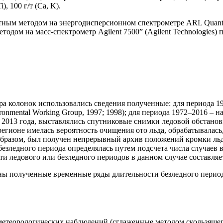
Ti), 100 г/т (Ca, K).
м методом на энергодисперсионном спектрометре ARL Quant’X, T
етодом на масс-спектрометр Agilent 7500” (Agilent Technologies)
ра колонок использовались сведения полученные: для периода 1
onmental Working Group, 1997; 1998); для периода 1972–2016 – н
с 2013 года, выставлялись спутниковые снимки ледовой обстанов
 регионе имелась вероятность очищения ото льда, обрабатывалас
 образом, был получен непрерывный архив положений кромки ль
 безледного периода определялась путем подсчета числа случаев в
и ледового или безледного периодов в данном случае составляет 
ы полученные временные ряды длительности безледного период
етеорологических наблюдений (сглаженные методом скользящего