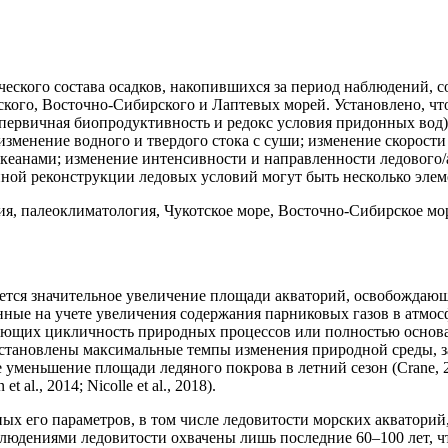
еского состава осадков, накопившихся за период наблюдений, 
ского, Восточно-Сибирского и Лаптевых морей. Установлено, чт
 (первичная биопродуктивность и редокс условия придонных вод
менение водного и твердого стока с суши; изменение скорости 
анами; изменение интенсивности и направленности ледового/ай
й реконструкции ледовых условий могут быть несколько элемент
ия, палеоклиматология, Чукотское море, Восточно-Сибирское мо
ется значительное увеличение площади акваторий, освобождающи
ые на учете увеличения содержания парниковых газов в атмосфере
ющих цикличность природных процессов или полностью основанны
установлены максимальные темпы изменения природной среды, з
уменьшение площади ледяного покрова в летний сезон (Crane, 20
l., 2014; Nicolle et al., 2018).
х его параметров, в том числе ледовитости морских акваторий,
юдениями ледовитости охвачены лишь последние 60–100 лет, ч