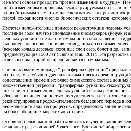
и на этой основе проводить прогноз изменений в будущем. П
по их изменениям в прошлом, реконструируемым по различным
их необходимым элементом палеоклиматических реконструкций.
плохой сохранности многих биологических остатков, которые о
Имеются положительные примеры реконструкции ледовых условий на 
последние годы начато использование биомаркеров (Polyak et al.
ледовых условий и не дают возможности сопоставления с гид
выполнена на основе сопоставления данных о его изменениях
(вековые кольца деревьев, сезонные слои озер, болот и др.,
предшествующие 1500 лет (Kinnard et al., 2011). Эта разработ
отдельных акваторий не представляется возможным.
С использованием подхода “трансферных функций” предложенн
используемая, обычно, для палеоклиматических реконструкций по 
сопоставлении временных рядов химического состава донных о
множественной регрессии, трансферных функций. Реконструкци
показали, что изменения ледовых условий в этом регионе не св
обусловлены интенсивностью поступления теплых тихоокеански
реконструирована продолжительность безледного периода в южно
необходимость анализа процессов, определяющих влияние лед
на более обширных морских акваториях.
Основной целью данной работы явилось изучение влияния ледя
осадочных разрезов морей Чукотского, Восточно-Сибирского и 