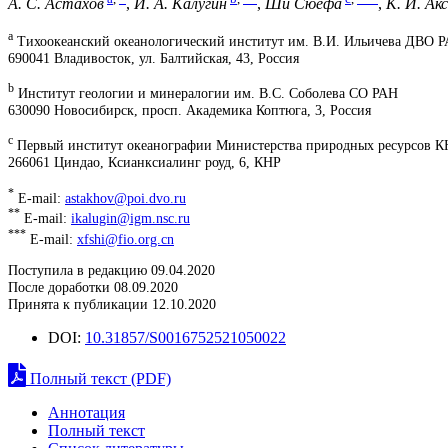
А. С. Астахов
,
И. А. Калугин
,
Ши Сюефа
,
К. И. Ак
a
Тихоокеанский океанологический институт им. В.И. Ильичева ДВО 
690041 Владивосток, ул. Балтийская, 43, Россия
b
Институт геологии и минералогии им. В.С. Соболева СО РАН
630090 Новосибирск, просп. Академика Коптюга, 3, Россия
c
Первый институт океанографии Министерства природных ресурсов К
266061 Циндао, Ксианксиалинг роуд, 6, КНР
*
E-mail:
astakhov@poi.dvo.ru
**
E-mail:
ikalugin@igm.nsc.ru
***
E-mail:
xfshi@fio.org.cn
Поступила в редакцию 09.04.2020
После доработки 08.09.2020
Принята к публикации 12.10.2020
DOI:
10.31857/S0016752521050022
Полный текст (PDF)
Аннотация
Полный текст