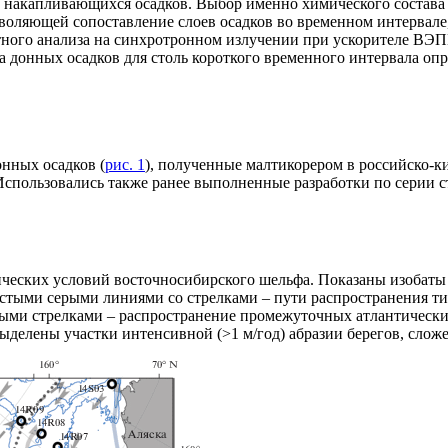
а накапливающихся осадков. Выбор именно химического состава
воляющей сопоставление слоев осадков во временном интервале
тного анализа на синхротронном излучении при ускорителе ВЭП
 донных осадков для столь короткого временного интервала оп
нных осадков (
рис. 1
), полученные малтикорером в российско-к
. Использовались также ранее выполненные разработки по серии ст
ских условий восточносибирского шельфа. Показаны изобаты 50
тыми серыми линиями со стрелками – пути распространения тихоо
ыми стрелками – распространение промежуточных атлантических
 выделены участки интенсивной (>1 м/год) абразии берегов, сло