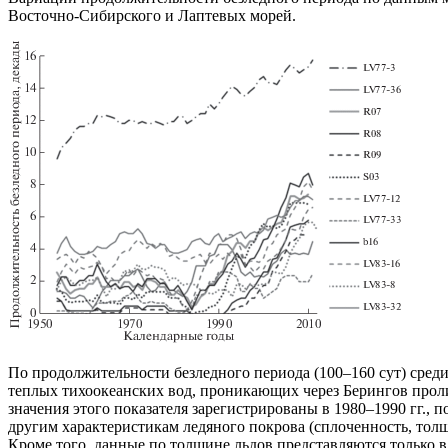
Восточно-Сибирского и Лаптевых морей.
По продолжительности безледного периода (100–160 сут) сред
теплых тихоокеанских вод, проникающих через Берингов проли
значения этого показателя зарегистрированы в 1980–1990 гг., п
другим характеристикам ледяного покрова (сплоченность, тол
Кроме того, данные по толщине льдов представляются только в