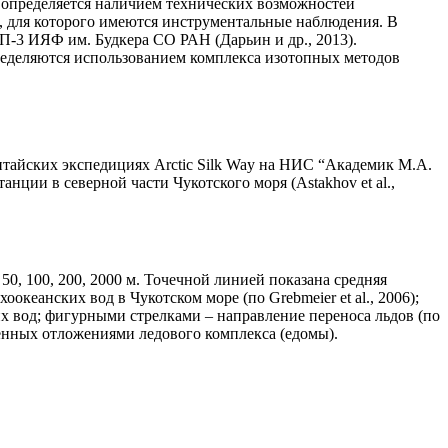
 определяется наличием технических возможностей
, для которого имеются инструментальные наблюдения. В
П-3 ИЯФ им. Будкера СО РАН (Дарьин и др., 2013).
ределяются использованием комплекса изотопных методов
итайских экспедициях Arctic Silk Way на НИС “Академик М.А.
анции в северной части Чукотского моря (Astakhov et al.,
, 100, 200, 2000 м. Точечной линией показана средняя
кеанских вод в Чукотском море (по Grebmeier et al., 2006);
 вод; фигурными стрелками – направление переноса льдов (по
женных отложениями ледового комплекса (едомы).