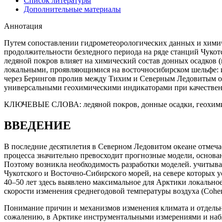
Список литературы
Дополнительные материалы
Аннотация
Путем сопоставлении гидрометеорологических данных и химич
продолжительности безледного периода на ряде станций Чукот
ледяной покров влияет на химический состав донных осадков
локальными, проявляющимися на восточносибирском шельфе: из
через Берингов пролив между Тихим и Северным Ледовитым оке
универсальными геохимическими индикаторами при качественно
КЛЮЧЕВЫЕ СЛОВА:
ледяной покров, донные осадки, геохим
ВВЕДЕНИЕ
В последние десятилетия в Северном Ледовитом океане отмеча
процесса значительно превосходит прогнозные модели, основанн
Поэтому возникла необходимость разработки моделей. учитыва
Чукотского и Восточно-Сибирского морей, на севере которых 
40–50 лет здесь выявлено максимальное для Арктики локальное 
скорости изменения среднегодовой температуры воздуха (Cohen et a
Понимание причин и механизмов изменения климата и отдельны
сожалению, в Арктике инструментальными измерениями и набл