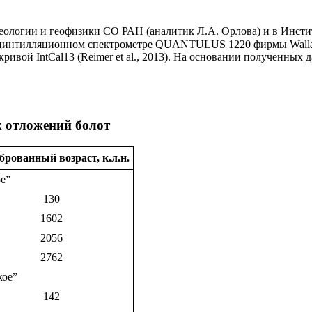
геологии и геофизики СО РАН (аналитик Л.А. Орлова) и в Инст
сцинтилляционном спектрометре QUANTULUS 1220 фирмы Wallac
ой IntCal13 (Reimer et al., 2013). На основании полученных да
 отложений болот
рованный возраст, к.л.н.
ое”
130
1602
2056
2762
кое”
142