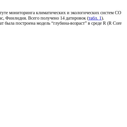
итуте мониторинга климатических и экологических систем СО
, Финлндия. Всего получено 14 датировок (
табл. 1
).
т была построена модель “глубина-возраст” в среде R (R Core