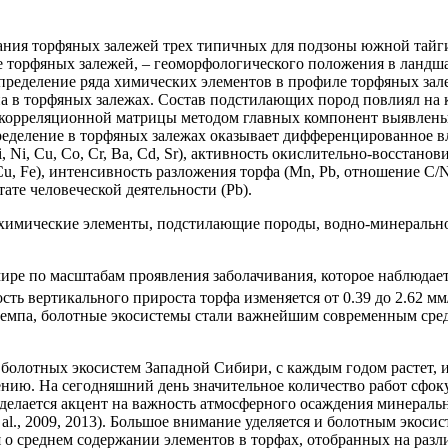
ания торфяных залежей трех типичных для подзоны южной тайги
ие торфяных залежей, – геоморфологического положения в ланд
спределение ряда химических элементов в профиле торфяных зал
па в торфяных залежах. Состав подстилающих пород повлиял на
е корреляционной матрицы методом главных компонент выявлен
пределение в торфяных залежах оказывает дифференцированное в
 Ni, Сu, Co, Cr, Ba, Cd, Sr), активность окислительно-восстано
u, Fe), интенсивность разложения торфа (Mn, Pb, отношение С/
ате человеческой деятельности (Pb).
 химические элементы, подстилающие породы, водно-минеральное
ре по масштабам проявления заболачивания, которое наблюдаетс
сть вертикального прироста торфа изменяется от 0.39 до 2.62 мм
о темпа, болотные экосистемы стали важнейшим современным с
болотных экосистем Западной Сибири, с каждым годом растет, 
ению. На сегодняшний день значительное количество работ сфок
х делается акцент на важность атмосферного осаждения минерал
l., 2009, 2013). Большое внимание уделяется и болотным экосис
ия о среднем содержании элементов в торфах, отобранных на ра