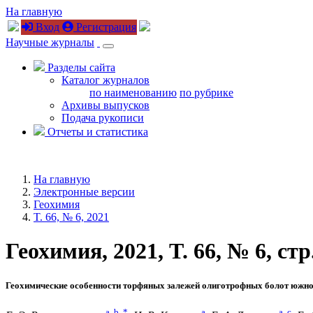
На главную
Вход
Регистрация
Научные журналы
Разделы сайта
Каталог журналов
по наименованию
по рубрике
Архивы выпусков
Подача рукописи
Отчеты и статистика
На главную
Электронные версии
Геохимия
T. 66, № 6, 2021
Геохимия, 2021, T. 66, № 6, стр
Геохимические особенности торфяных залежей олиготрофных болот южно
a
,
b
,
*
a
a
,
c