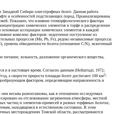
 Западной Сибири олиготрофных болот. Данная работа
шафте и особенностей подстилающих пород. Проанализированы
ежей. Показано, что влияние геоморфологического фактора
 концентрацию химических элементов в торфе и распределение
ы основные ассоциации химических элементов в каждой
лияние комплекс факторов: эндогенное поступление из
вительных процессов (Mn, Pb, Fe), редокс-независимые процессы
N), уровень обводненности болота (отношение C/N), экзогенный
 питание, зольность, разложение органического вещества,
я и в настоящее время. Согласно данным (Нейштадт, 1972;
2
/год, а скорости прироста площади болот достигают 100 км
/
редообразующим фактором, определяющим направленность и
и они весьма разноплановы, как в отношении исследуемых
усировано на отслеживании загрязнения атмосферы, местной
ьных частиц и элементов-примесей в разных торфяных болотах,
темам, находящимся в естественном состоянии. В этом
зличных месторождениях Томской области, рассматриваются