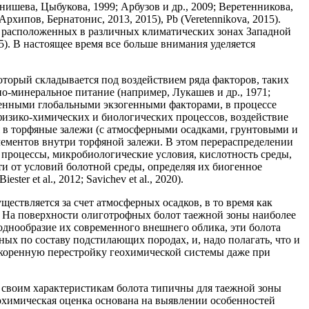
ишева, Цыбукова, 1999; Арбузов и др., 2009; Веретенникова,
хипов, Бернатонис, 2013, 2015), Pb (Veretennikova, 2015).
, расположенных в различных климатических зонах Западной
5). В настоящее время все больше внимания уделяется
который складывается под воздействием ряда факторов, таких
о-минеральное питание (например, Лукашев и др., 1971;
ечисленными глобальными экзогенными факторами, в процессе
изико-химических и биологических процессов, воздействие
я в торфяные залежи (с атмосферными осадками, грунтовыми и
ементов внутри торфяной залежи. В этом перераспределении
 процессы, микробиологические условия, кислотность среды,
ти от условий болотной среды, определяя их биогенное
er et al., 2012; Savichev et al., 2020).
ествляется за счет атмосферных осадков, в то время как
. На поверхности олиготрофных болот таежной зоны наиболее
 однообразие их современного внешнего облика, эти болота
ых по составу подстилающих породах, и, надо полагать, что и
 коренную перестройку геохимической системы даже при
 своим характеристикам болота типичны для таежной зоны
еохимическая оценка основана на выявлении особенностей