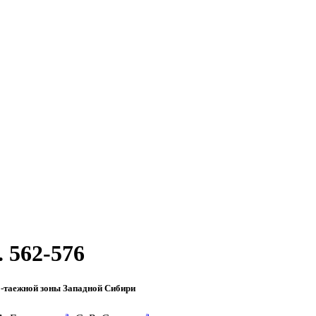
. 562-576
-таежной зоны Западной Сибири
a
a