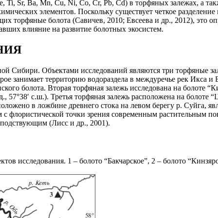
 Ti, Sr, Ba, Mn, Cu, Ni, Co, Cr, Pb, Cd) в торфяных залежах, а
ических элементов. Поскольку существует четкое разделение п
 торфяные болота (Савичев, 2010; Евсеева и др., 2012), это о
авших влияние на развитие болотных экосистем.
НИЯ
ной Сибири. Объектами исследований являются три торфяные за
орое занимает территорию водораздела в междуречье рек Икса и 
анского болота. Вторая торфяная залежь исследована на болоте 
в.д., 57°38′ с.ш.). Третья торфяная залежь расположена на болот
асположено в ложбине древнего стока на левом берегу р. Суйга, 
 с флористической точки зрения современным растительным по
подствующим (Лисс и др., 2001).
ов исследования. 1 – болото “Бакчарское”, 2 – болото “Кинзяро