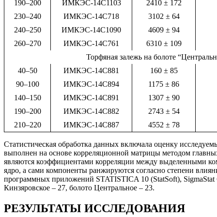
190–200
ИМКЭС-14С1103
2410 ± 172
230–240
ИМКЭС-14С718
3102 ± 64
240–250
ИМКЭС-14С1090
4609 ± 94
260–270
ИМКЭС-14С761
6310 ± 109
Торфяная залежь на болоте “Центральн
40–50
ИМКЭС-14С881
160 ± 85
90–100
ИМКЭС-14С894
1175 ± 86
140–150
ИМКЭС-14С891
1307 ± 90
190–200
ИМКЭС-14С882
2743 ± 54
210–220
ИМКЭС-14С887
4552 ± 78
Статистическая обработка данных включала оценку исследуем
выполнен на основе корреляционной матрицы методом главных 
являются коэффициентами корреляции между выделенными ком
ядро, а сами компоненты ранжируются согласно степени влиян
программных приложений STATISTICA 10 (StatSoft), SigmaStat 6
Кинзяровское – 27, болото Центральное – 23.
РЕЗУЛЬТАТЫ ИССЛЕДОВАНИЯ