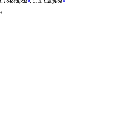
А. Головацкая
,
С. В. Смирнов
АН