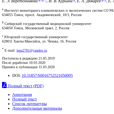
Е. Э. Веретенникова
,
И. В. Курьина
,
Е. А. Дюкарев
,
Е. 
a
Институт мониторинга климатических и экологических систем СО Р
634055 Томск, просп. Академический, 10/3, Россия
b
Сибирский государственный медицинский университет
634050 Томск, Московский тракт, 2, Россия
c
Югорский государственный университет
628011 Ханты-Мансийск, ул. Чехова, 16, Россия
*
E-mail:
lena2701@yandex.ru
Поступила в редакцию 21.05.2019
После доработки 10.03.2020
Принята к публикации 11.03.2020
DOI:
10.31857/S0016752521050095
Полный текст (PDF)
Аннотация
Полный текст
Список литературы
Дополнительные материалы