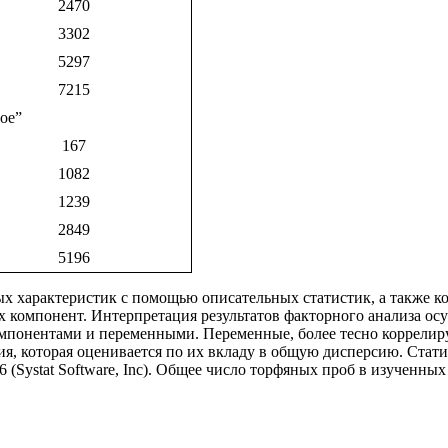
2470
3302
5297
7215
ое”
167
1082
1239
2849
5196
ых характеристик с помощью описательных статистик, а также 
компонент. Интерпретация результатов факторного анализа осущ
понентами и переменными. Переменные, более тесно коррелиру
ия, которая оценивается по их вкладу в общую дисперсию. Стати
 (Systat Software, Inc). Общее число торфяных проб в изученных