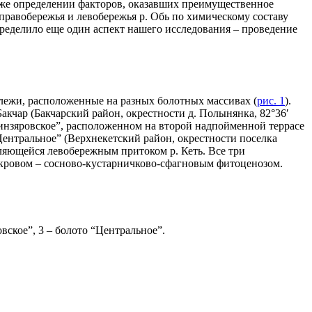
 также определении факторов, оказавших преимущественное
равобережья и левобережья р. Обь по химическому составу
пределило еще один аспект нашего исследования – проведение
лежи, расположенные на разных болотных массивах (
рис. 1
).
Бакчар (Бакчарский район, окрестности д. Полынянка, 82°36′
“Кинзяровское”, расположенном на второй надпойменной террасе
е “Центральное” (Верхнекетский район, окрестности поселка
являющейся левобережным притоком р. Кеть. Все три
кровом – сосново-кустарничково-сфагновым фитоценозом.
вское”, 3 – болото “Центральное”.