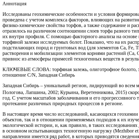
Аннотация
Исследованы геохимические особенности и условия формиров
проведена с учетом комплекса факторов, влияющих на развит
физико-химические свойства торфов, а также содержание и ра
отразилось на различном соотношении слоев торфа разного ти
их внутри профиля. С помощью факторного анализа на основ
торфяной залежи исследуемых болот. Показано, что на их рас
подстилающих пород и грунтовых вод (для элементов Ca, Fe, Ti,
растворения и мобилизации элементов корнями растений (Ca, C
привнос из атмосферы примесей техногенных веществ в результ
КЛЮЧЕВЫЕ СЛОВА:
торфяная залежь, олиготрофное болото,
отношение C/N, Западная Сибирь
Западная Сибирь – уникальный регион, лидирующий во всем ми
Пологова, Лапшина, 2002; Курьина, Веретенникова, 2015) скоро
год. С учетом масштабов заболачивания и его прогрессивног
протекание различных природных процессов в регионе.
В настоящее время число исследований, касающихся геохимии 
объектов, так и в отношении применяемых подходов к их изуч
экологической истории, и, как правило, в таких исследования
в основном испытывающих техногенную нагрузку (Mezhibor et a
направлении имеется ряд работ, в которых приводятся сведен