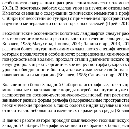
особенности содержания и распределения химических элементов
2013). В некоторых работах сделан упор на изучение отдельных 
Имеются сведения о содержании химических элементов в проф
Сибири (от лесостепи до тундры) с применением пространственн
изучению минерального состава торфяных залежей (Прейс 2010; Rudm
Геохимические особенности болотных ландшафтов следует рассм
как изменение климата и растительности в течение голоцена, 
Ковалев, 1985; Матухина, Попова, 2001; Ларина и др., 2013, 20
развития болот внутри них самих складываются специфически
которых проявляется в особенностях распределения химически
поверхностными водами), проходят стадии диагенетического 
ведущую роль играют: органическое вещество торфа (скорость 
уровень обводненности болота, а также химические свойства с
накопление или миграцию (Ковалев, 1985; Савичев и др., 2019; Berg
Большинство болот Западной Сибири олиготрофные, то есть про
минеральные подстилающие породы погребены внутри и уже не 
распространен сосново-кустарничково-сфагновый тип раститель
занимают разные формы рельефа (водораздельные пространства,
геохимические процессы в таких болотах индивидуальны в ка
относительно небольших изменениях параметров среды (Ковале
В данной работе авторы проводят комплексную геохимическую
Западной Сибири. Географически два из выбранных болот распо