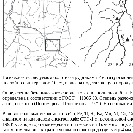
На каждом исследуемом болоте сотрудниками Института мони
послойно с интервалом 10 см, включая подстилающую породу 
Определение ботанического состава торфа выполнено д. б. н. Е.
определена в соответствии с ГОСТ – 11306-83. Степень разло
азота, согласно (Пономарева, Плотникова, 1975). На основани
Валовое содержание элементов (Ca, Fe, Ti, Sr, Ba, Mn, Ni, C
анализом на кварцевом спектрографе СТЭ-1 с трехлинзовой си
1993) в лаборатории минералогии и геохимии Томского государ
затем помещались в кратер угольного электрода (диаметр 4 мм,