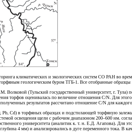
торинга климатических и экологических систем СО РАН во вре
торфяным геологическим буром ТГБ-1. Все отобранные образцы 
М. Волковой (Тульский государственный университет, г. Тула) по
жения торфов оценивалась по величине отношения C/N. Для этог
и полученных результатов рассчитано отношение С/N для каждого
o, Cr, Pb, Cd) в торфяных образцах и подстилающей торфяную за
стемой освещения щели с рабочим диапазоном 200–600 нм. соглас
ственного университета (аналитик к. т. н. Е.Д. Агапова). Для 
 глубина 4 мм) и анализировались в дуге переменного тока. В к