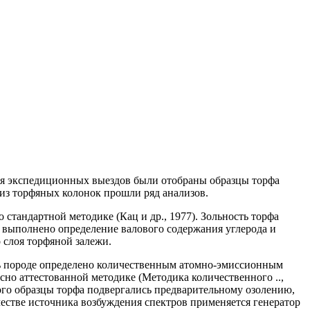
мя экспедиционных выездов были отобраны образцы торфа
из торфяных колонок прошли ряд анализов.
 стандартной методике (Кац и др., 1977). Зольность торфа
о выполнено определение валового содержания углерода и
 слоя торфяной залежи.
лежь породе определено количественным атомно-эмиссионным
но аттестованной методике (Методика количественного ..,
этого образцы торфа подвергались предварительному озолению,
ачестве источника возбуждения спектров применяется генератор