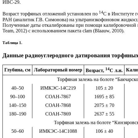
ИВС-29.
14
Возраст торфяных отложений установлен по
С в Институте 
РАН (аналитик Г.В. Симонова) на ультранизкофоновом жидко
Полученные даты откалиброваны при помощи калибровочной крив
Team, 2012) с использованием пакета clam (Blaauw, 2010).
Таблица 1.
Данные радиоуглеродного датирования торфяных
14
Глубина, см
Лабораторный номер
Калиб
Возраст,
С л.н.
Торфяная залежь на болоте “Бакчарск
40–50
ИМКЭС-14С219
105 ± 20
90–100
СОАН-7867
1695 ± 85
140–150
СОАН-7868
2075 ± 70
180–190
СОАН-7869
2637 ± 55
Торфяная залежь на болоте “Кинзяровс
50–60
ИМКЭС-14С1088
106 ± 40