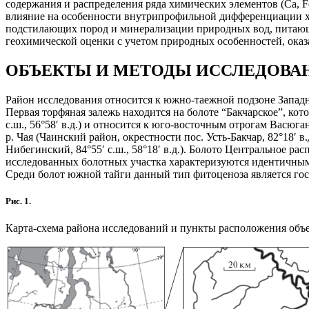
содержания и распределения ряда химических элементов (Ca, Fe,
влияние на особенности внутрипрофильной дифференциации хим
подстилающих пород и минерализации природных вод, питающих
геохимической оценки с учетом природных особенностей, оказ
ОБЪЕКТЫ И МЕТОДЫ ИССЛЕДОВА
Район исследования относится к южно-таежной подзоне Запад
Первая торфяная залежь находится на болоте “Бакчарское”, кот
с.ш., 56°58′ в.д.) и относится к юго-восточным отрогам Васюг
р. Чая (Чаинский район, окрестности пос. Усть-Бакчар, 82°18′ 
Нибегинский, 84°55′ с.ш., 58°18′ в.д.). Болото Центральное р
исследованных болотных участка характеризуются идентичным
Среди болот южной тайги данный тип фитоценоза является гос
Рис. 1.
Карта-схема района исследований и пункты расположения объект