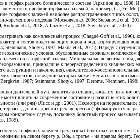
 в торфах разного ботанического состава (Архипов др., 1988; Ин
элементов в профиле торфяных залежей, например, Ca, Fe, Mn (Ар
иле торфяных залежей наиболее распространенных типов болот
о-временного подхода (Московченко, 2006; Stepanova et al., 201
in et al., 2018; Arbuzov et al., 2018; Savichev et al., 2020).
атривать как комплексный процесс (Chagué-Goff et al., 1996), 
характер и состав подстилающих пород и вод, формирующих водн
14; Steinmann, Shotyk, 1997; Mäkilä et al., 2015). Наряду с пер
е геохимические условия, обусловленные сложным комплексом ф
х элементов в торфяной залежи. Минеральные вещества, попада
преобразования, приводящие к перераспределению химических эл
его деструкции и накопления), окислительно-восстановительные
амих элементов, поведение которых может меняться в зависимос
kvist, 1987; Steinmann, Shotyk, 1997; Derome, Nieminen, 1998; Biest
шли длительный путь развития до стадии, когда их питание осущ
могут влиять на современное состояние и развитие этих болот
ности (или рям) (Лисс и др., 2001). Несмотря на поразительное
 террасы, долины древних рек, депрессии), формируются на разн
ждом конкретном случае, поскольку болотный процесс вызывает
в, 1985).
 оценку торфяных залежей трех разных болотных экосистем. По
ложены на левом берегу р. Обь, а третье – на правом берегу. Г