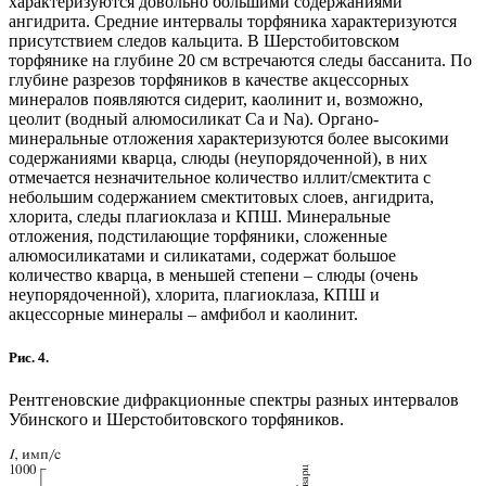
характеризуются довольно большими содержаниями
ангидрита. Средние интервалы торфяника характеризуются
присутствием следов кальцита. В Шерстобитовском
торфянике на глубине 20 см встречаются следы бассанита. По
глубине разрезов торфяников в качестве акцессорных
минералов появляются сидерит, каолинит и, возможно,
цеолит (водный алюмосиликат Ca и Na). Органо-
минеральные отложения характеризуются более высокими
содержаниями кварца, слюды (неупорядоченной), в них
отмечается незначительное количество иллит/смектита с
небольшим содержанием смектитовых слоев, ангидрита,
хлорита, следы плагиоклаза и КПШ. Минеральные
отложения, подстилающие торфяники, сложенные
алюмосиликатами и силикатами, содержат большое
количество кварца, в меньшей степени – слюды (очень
неупорядоченной), хлорита, плагиоклаза, КПШ и
акцессорные минералы – амфибол и каолинит.
Рис. 4.
Рентгеновские дифракционные спектры разных интервалов
Убинского и Шерстобитовского торфяников.