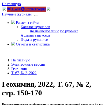
На главную
Вход
Регистрация
Научные журналы
Разделы сайта
Каталог журналов
по наименованию
по рубрике
Архивы выпусков
Подача рукописи
Отчеты и статистика
На главную
Электронные версии
Геохимия
T. 67, № 2, 2022
Геохимия, 2022, T. 67, № 2,
стр. 150-170
Биогеохимические особенности голоценовых отложений верховых болот