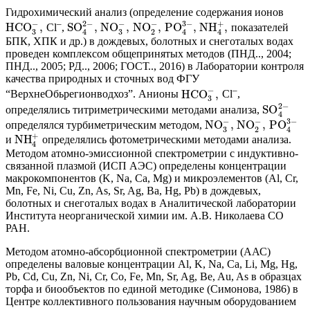
Гидрохимический анализ (определение содержания ионов
−
–
2
−
−
−
3
−
+
HCO
,
SO
,
NO
,
NO
,
PO
,
NH
,
Cl
,
показателей
3
3
2
4
4
4
БПК, ХПК и др.) в дождевых, болотных и снеготалых водах
проведен комплексом общепринятых методов (ПНД.., 2004;
ПНД.., 2005; РД.., 2006; ГОСТ.., 2016) в Лаборатории контроля
качества природных и сточных вод ФГУ
−
–
HCO
,
“ВерхнеОбьрегионводхоз”. Анионы
Cl
,
3
2
−
SO
определялись титриметрическими методами анализа,
4
−
−
3
−
NO
,
NO
,
PO
определялся турбиметрическим методом,
3
2
4
+
NH
и
определялись фотометрическими методами анализа.
4
Методом атомно-эмиссионной спектрометрии с индуктивно-
связанной плазмой (ИСП АЭС) определены концентрации
макрокомпонентов (K, Na, Ca, Mg) и микроэлементов (Al, Cr,
Mn, Fe, Ni, Cu, Zn, As, Sr, Ag, Ba, Hg, Pb) в дождевых,
болотных и снеготалых водах в Аналитической лаборатории
Института неорганической химии им. А.В. Николаева СО
РАН.
Методом атомно-абсорбционной спектрометрии (ААС)
определены валовые концентрации Al, K, Na, Ca, Li, Mg, Hg,
Pb, Cd, Cu, Zn, Ni, Cr, Co, Fe, Mn, Sr, Ag, Be, Au, As в образцах
торфа и биообъектов по единой методике (Симонова, 1986) в
Центре коллективного пользования научным оборудованием