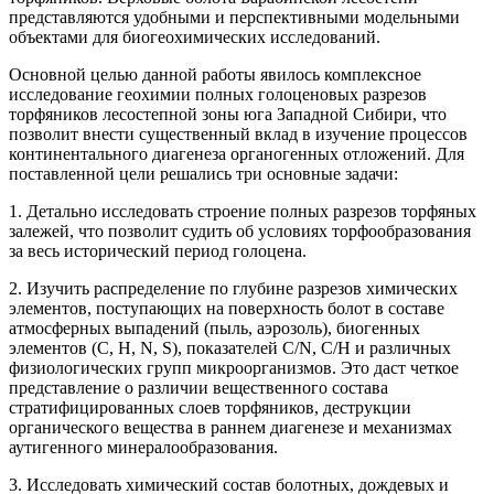
представляются удобными и перспективными модельными
объектами для биогеохимических исследований.
Основной целью данной работы явилось комплексное
исследование геохимии полных голоценовых разрезов
торфяников лесостепной зоны юга Западной Сибири, что
позволит внести существенный вклад в изучение процессов
континентального диагенеза органогенных отложений. Для
поставленной цели решались три основные задачи:
1. Детально исследовать строение полных разрезов торфяных
залежей, что позволит судить об условиях торфообразования
за весь исторический период голоцена.
2. Изучить распределение по глубине разрезов химических
элементов, поступающих на поверхность болот в составе
атмосферных выпадений (пыль, аэрозоль), биогенных
элементов (C, H, N, S), показателей C/N, С/Н и различных
физиологических групп микроорганизмов. Это даст четкое
представление о различии вещественного состава
стратифицированных слоев торфяников, деструкции
органического вещества в раннем диагенезе и механизмах
аутигенного минералообразования.
3. Исследовать химический состав болотных, дождевых и