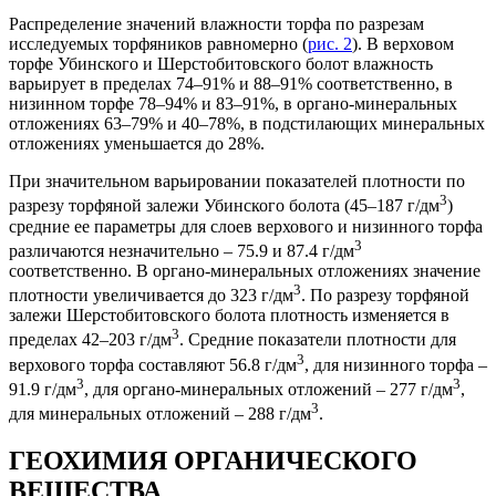
Распределение значений влажности торфа по разрезам
исследуемых торфяников равномерно (
рис. 2
). В верховом
торфе Убинского и Шерстобитовского болот влажность
варьирует в пределах 74–91% и 88–91% соответственно, в
низинном торфе 78–94% и 83–91%, в органо-минеральных
отложениях 63–79% и 40–78%, в подстилающих минеральных
отложениях уменьшается до 28%.
При значительном варьировании показателей плотности по
3
разрезу торфяной залежи Убинского болота (45–187 г/дм
)
средние ее параметры для слоев верхового и низинного торфа
3
различаются незначительно – 75.9 и 87.4 г/дм
соответственно. В органо-минеральных отложениях значение
3
плотности увеличивается до 323 г/дм
. По разрезу торфяной
залежи Шерстобитовского болота плотность изменяется в
3
пределах 42–203 г/дм
. Средние показатели плотности для
3
верхового торфа составляют 56.8 г/дм
, для низинного торфа –
3
3
91.9 г/дм
, для органо-минеральных отложений – 277 г/дм
,
3
для минеральных отложений – 288 г/дм
.
ГЕОХИМИЯ ОРГАНИЧЕСКОГО
ВЕЩЕСТВА