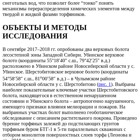
снеготалых вод, что позволит более “тонко” понять
механизмы перераспределения химических элементов между
твердой и жидкой фазами торфяников.
ОБЪЕКТЫ И МЕТОДЫ
ИССЛЕДОВАНИЯ
В сентябре 2017–2018 гг. опробованы два верховых болота
лесостепной зоны Западной Сибири. Убинское верховое
болото (координаты 55°18′40″ с.ш., 79°42′25″ в.д.)
расположено в Убинском районе Новосибирской области у с.
Убинское. Шерстобитовское верховое болото (координаты
о
54°58′58″ с.ш., 81
00′58″ в.д.) – в Чулымском районе
Новосибирской области у с. Шерстобитово (
рис. 1
). Выбраны
наиболее показательные ключевые участки Шерстобитовского
болота, находящегося в естественном ненарушенном
состоянии и Убинского болота – антропогенно нарушенного,
имеющего признаки влияния мелиорации и пожаров. На
выбранных участках болот выполнено геоботаническое
обследование с описанием растительного покрова. Проведено
бурение торфяных залежей до подстилающих грунтов
торфяным буром БТГ-1 в 5-ти параллельных скважинах с
отбором монолитов поверхностных слоев торфа (Леонова и