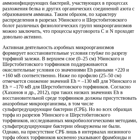
аммонифицирующих бактерий, участвующих в процессах
разложения белка и других органических соединений азота с
образованием аммиака. Таким образом, по характеру
распределения в разрезах Убинского и Шерстобитовского
болот различных физиологических групп микроорганизмов
можно заключить, что процессы круговорота C и N проходят
довольно активно.
Активная деятельность аэробных микроорганизмов
формирует восстановительные условия глубже по разрезу
торфяной залежи. В верхнем слое (0–25 см) Убинского и
Шерстобитовского торфяников поддерживаются
окислительные условия со значениями Eh равными +220 и
+160 мВ соответственно. Ниже по профилю (25–50 см)
отмечается снижение значений Eh = –130 мВ для Убинского и
Eh = –170 мВ для Шерстобитовского торфяников. Согласно
(Хахинов и др., 2012), при таких низких значениях Eh в
восстановительной среде торфяников должны присутствовать
анаэробные микроорганизмы, в том числе
сульфатредуцирующие бактерии (СРБ). Но во всех образцах
торфа из разрезов Убинского и Шерстобитовского
торфяников, исследованных микробиологическими методами,
сульфатредуцирующие бактерии обнаружены не были.
Однако, на присутствие СРБ лишь в интервалах низинного
торфа обоих торфяников косвенно указывают фрамбоиды и