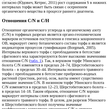
согласно (Юдович, Кетрис, 2011) рост содержания S в нижних
интервалах торфа может быть связан с осернением
органического вещества в процессе раннего диагенеза.
Отношения C/N и С/Н
Отношение органического углерода к органическому азоту
(C/N) в торфяных разрезах является органо-геохимическим
маркером источников поступления и генезиса захороненного
ОВ, маркирует смену ботанического состава торфа и является
индикатором процессов гумификации (Borgmark, 2005).
Интервалы верхового торфа с преобладанием в ботсоставе
сфагнового мха характеризуются более высокими значениями
отношения C/N (
табл. 1
). Так, в верховом торфе Убинского
болота C/N изменяется в пределах 24–74, Шерстобитовского
болота – в пределах 30–44. Интервалы низинного травяного
торфа с преобладанием в ботсоставе прибрежно-водных
растений (тростник, рогоз), осок, вахты имеют существенно
меньшие значения C/N. В низинном торфе Убинского болота
C/N изменяется в пределах 12–23, Шерстобитовского болота –
в пределах 14–18. Таким образом, отношение C/N хорошо
маркирует интервалы слоев верхового сфагнового и
низинного травяного торфа. В целом, для разрезов Убинского
и Шерстобитовского болот получены значимые
коэффициенты корреляции отношения С/N и степени