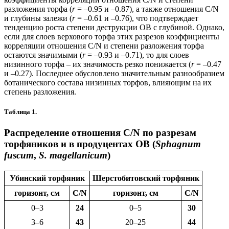
разложения торфа (
r
= –0.95 и –0.87), а также отношения С/N
и глубины залежи (
r
= –0.61 и –0.76), что подтверждает
тенденцию роста степени деструкции ОВ с глубиной. Однако,
если для слоев верхового торфа этих разрезов коэффициенты
корреляции отношения С/N и степени разложения торфа
остаются значимыми (
r
= –0.93 и –0.71), то для слоев
низинного торфа – их значимость резко понижается (
r
= –0.47
и –0.27). Последнее обусловлено значительным разнообразием
ботанического состава низинных торфов, влияющим на их
степень разложения.
Таблица 1.
Распределение отношения C/N по разрезам
торфяников и в продуцентах ОВ (
Sphagnum
fuscum
,
S. magellanicum
)
Убинский торфяник
Шерстобитовский торфяник
горизонт, см
C/N
горизонт, см
C/N
0–3
24
0–5
30
3–6
43
20–25
44