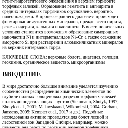
гетит-гидрогетитового ожелезнения в верхнем горизонте
торфяных залежей. Образование гематита и ангидрита в
средних интервалах торфяников обусловлено, вероятно,
палеопожарами. В процессе раннего диагенеза происходит
формирование аутигенных минералов, прежде всего пирита,
реже – сидерита, кальцита и каолинита. В восстановительных
условиях становится возможным образование самородных
наночастиц Ni и интерметаллидов Ni–Cr, а также осаждение
аморфного Si при растворении алюмосиликатных минералов
из верхних интервалов торфа.
КЛЮЧЕВЫЕ СЛОВА:
верховые болота, диагенез, голоцен,
геохимия, органическое вещество, микроорганизмы
ВВЕДЕНИЕ
В мире достаточно большое внимание уделяется изучению
особенностей распределения химических элементов по
глубине полных голоценовых разрезов торфяных залежей
вплоть до подстилающих грунтов (Steinmann, Shotyk, 1997;
Shotyk et al., 2001; Malawskaand, Wilkomirski, 2004; Gorham,
Janssens, 2005; Kempter et al., 2017 и др.). Подобные
исследования активно проводятся для болот лесной и
лесостепной зон Западной Сибири, например, можно
привести ряд работ по геохимии разрезов торфяников