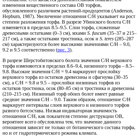
изменения вещественного состава ОВ торфов,
обусловленного различием растений-продуцентов (Anderson,
Hepburn, 1987). Увеличение отношения C/H указывает на рост
степени разложения торфа. В разрезе Убинского болота C/H
изменяется в пределах 8.5–9.5. Слои торфа, сложенные
древесными остатками (0–3 см), мхами
S. fuscum
(35–37 и 215–
217 см), а также остатками тростника, осок и
S. teres
(285–287
см) характеризуются более высокими значениями C/H – 9.0,
9.2 и 9.5 соответственно (
рис. 3
).
В разрезе Шерстобитовского болота значения C/H верхового
торфа изменяются в пределах 8.6–9.4, низинного торфа – 8.5–
9.8. Высокие значения C/H = 9.4 маркируют прослойку
верхового торфа из остатков древесины и сфагнума (30–35
см), а C/H = 9.8 и 9.5 – прослойки низинных торфов из
остатков тростника, осок (80–85 см) и тростника и древесины
(210–215 см). Низинный торф обоих болот имеет равные
средние значения C/H – 9.0. Таким образом, отношение C/H
маркирует интервалы слоев верхового и низинного торфов
разного ботсостава. Низкая индикаторная значимость
отношения C/H, как показателя степени деструкции ОВ,
вероятнее всего обусловлена тем, что значение данного
отношения зависит не только от ботанического состава торфа,
но и от гидротермического режима климата.