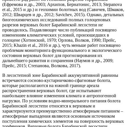
(Ефремова и др., 2003; Архипов, Бернатонис, 2013; Stepanova
et al., 2015 и др.) и геохимии болотных вод (Савичев, Шмаков,
2012; Шварцев и др., 2012; Savichev, 2015). Однако, детальных
биогеохимических исследований полных голоценовых
разрезов верховых болот Барабинской лесостепи не
проводилось. Подавляющее число публикаций посвящено
изменениям климатических условий, произошедших в
голоцене (Хотинский, 1970; Орлова, Волков, 1990; Прейс,
2015; Khazin et al., 2016 и др.), чуть меньше работ посвящено
проблемам мониторинга функционального и экологического
состояния верховых болот для прогнозирования их
дальнейшего развития и сохранения (Наумов и др., 2009;
Прейс, 2015; Степанова, Волкова, 2017).
В лесостепной зоне Барабинской аккумулятивной равнины
встречаются сосново-кустарничково-сфагновые болота,
которые располагаются на южной границе ареала
распространения верховых болот, где испытывают
наибольшее влияние изменения климата и антропогенной
нагрузки. По условиям водно-минерального питания болота
Барабинской лесостепи относятся к верховым и
характеризуются преимущественно атмосферным питанием –
атмосферные выпадения являются основным источником
поступления химических элементов на поверхность верховых
торфяников. Верховые болота Барабинской лесостепи