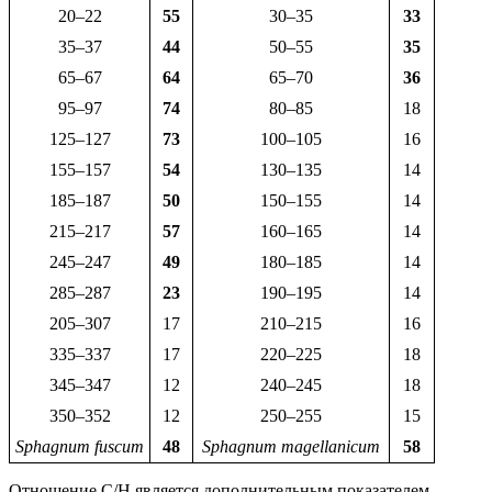
20–22
55
30–35
33
35–37
44
50–55
35
65–67
64
65–70
36
95–97
74
80–85
18
125–127
73
100–105
16
155–157
54
130–135
14
185–187
50
150–155
14
215–217
57
160–165
14
245–247
49
180–185
14
285–287
23
190–195
14
205–307
17
210–215
16
335–337
17
220–225
18
345–347
12
240–245
18
350–352
12
250–255
15
Sphagnum fuscum
48
Sphagnum magellanicum
58
Отношение C/H является дополнительным показателем