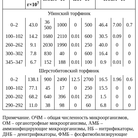
7
г×10
Убинский торфяник
36
0–2
43.0
1000
0
500
46.4
7.00
0.7
500
100–102
14.2
1680
2110
0.01
600
30.5
0.09
0
260–262
9.1
2030
1990
0.01
250
40.0
0
0
300–302
7.8
830
40
0
600
16.4
0
0
345–347
6.7
152
188
0.01
100
0.9
0.01
0
Шерстобитовский торфяник
0–2
138.1
900
2490
12.5
2700
16.5
1.96
0.6
100–102
77.1
45
17
0
250
15.5
0
0
200–202
68.2
640
396
0.01
250
1.5
0
0
290–292
11.0
38
98
0
60
6.8
0
0
Примечание. ОЧМ – общая численность микроорганизмов,
ОМ – органотрофные микроорганизмы, АМБ –
аммонифицирующие микроорганизмы, НБ – нитрификаторы,
ДНБ – денитрификаторы, ФМБ – фосфатмобилизирующие