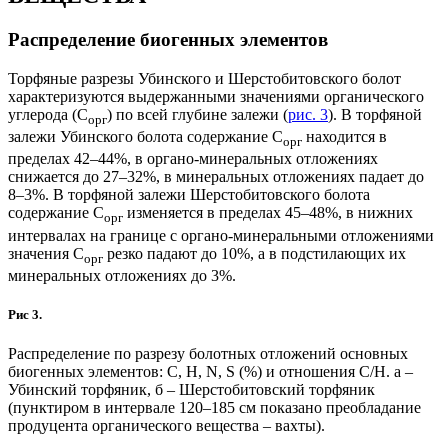
Распределение биогенных элементов
Торфяные разрезы Убинского и Шерстобитовского болот
характеризуются выдержанными значениями органического
углерода (С
) по всей глубине залежи (
рис. 3
). В торфяной
орг
залежи Убинского болота содержание С
находится в
орг
пределах 42–44%, в органо-минеральных отложениях
снижается до 27–32%, в минеральных отложениях падает до
8–3%. В торфяной залежи Шерстобитовского болота
содержание С
изменяется в пределах 45–48%, в нижних
орг
интервалах на границе с органо-минеральными отложениями
значения С
резко падают до 10%, а в подстилающих их
орг
минеральных отложениях до 3%.
Рис 3.
Распределение по разрезу болотных отложений основных
биогенных элементов: С, H, N, S (%) и отношения C/H. а –
Убинский торфяник, б – Шерстобитовский торфяник
(пунктиром в интервале 120–185 см показано преобладание
продуцента органического вещества – вахты).