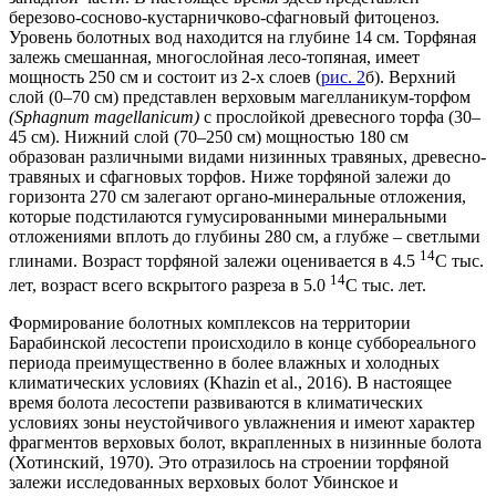
березово-сосново-кустарничково-сфагновый фитоценоз.
Уровень болотных вод находится на глубине 14 см. Торфяная
залежь смешанная, многослойная лесо-топяная, имеет
мощность 250 cм и состоит из 2-х слоев (
рис. 2
б). Верхний
слой (0–70 cм) представлен верховым магелланикум-торфом
(Sphagnum magellanicum)
с прослойкой древесного торфа (30–
45 cм). Нижний слой (70–250 cм) мощностью 180 cм
образован различными видами низинных травяных, древесно-
травяных и сфагновых торфов. Ниже торфяной залежи до
горизонта 270 cм залегают органо-минеральные отложения,
которые подстилаются гумусированными минеральными
отложениями вплоть до глубины 280 cм, а глубже – светлыми
14
глинами. Возраст торфяной залежи оценивается в 4.5
С тыс.
14
лет, возраст всего вскрытого разреза в 5.0
С тыс. лет.
Формирование болотных комплексов на территории
Барабинской лесостепи происходило в конце суббореального
периода преимущественно в более влажных и холодных
климатических условиях (Khazin et al., 2016). В настоящее
время болота лесостепи развиваются в климатических
условиях зоны неустойчивого увлажнения и имеют характер
фрагментов верховых болот, вкрапленных в низинные болота
(Хотинский, 1970). Это отразилось на строении торфяной
залежи исследованных верховых болот Убинское и