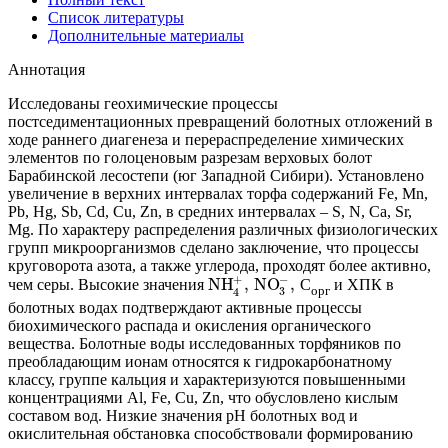
Список литературы
Дополнительные материалы
Аннотация
Исследованы геохимические процессы
постседиментационных превращений болотных отложений в
ходе раннего диагенеза и перераспределение химических
элементов по голоценовым разрезам верховых болот
Барабинской лесостепи (юг Западной Сибири). Установлено
увеличение в верхних интервалах торфа содержаний Fe, Mn,
Pb, Hg, Sb, Cd, Cu, Zn, в средних интервалах – S, N, Ca, Sr,
Mg. По характеру распределения различных физиологических
групп микроорганизмов сделано заключение, что процессы
круговорота азота, а также углерода, проходят более активно,
−
+
NH
,
NO
,
чем серы. Высокие значения
С
и ХПК в
орг
3
4
болотных водах подтверждают активные процессы
биохимического распада и окисления органического
вещества. Болотные воды исследованных торфяников по
преобладающим ионам относятся к гидрокарбонатному
классу, группе кальция и характеризуются повышенными
концентрациями Al, Fe, Cu, Zn, что обусловлено кислым
составом вод. Низкие значения pH болотных вод и
окислительная обстановка способствовали формированию