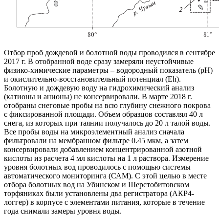
Отбор проб дождевой и болотной воды проводился в сентябре
2017 г. В отобранной воде сразу замеряли неустойчивые
физико-химические параметры – водородный показатель (pH)
и окислительно-восстановительный потенциал (Eh).
Болотную и дождевую воду на гидрохимический анализ
(катионы и анионы) не консервировали. В марте 2018 г.
отобраны снеговые пробы на всю глубину снежного покрова
с фиксированной площади. Объем образцов составлял 40 л
снега, из которых при таянии получалось до 20 л талой воды.
Все пробы воды на микроэлементный анализ сначала
фильтровали на мембранном фильтре 0.45 мкм, а затем
консервировали добавлением концентрированной азотной
кислоты из расчета 4 мл кислоты на 1 л раствора. Измерение
уровня болотных вод проводилось с помощью системы
автоматического мониторинга (САМ). С этой целью в месте
отбора болотных вод на Убинском и Шерстобитовском
торфяниках были установлены два регистратора (АКР4-
логгер) в корпусе с элементами питания, которые в течение
года снимали замеры уровня воды.