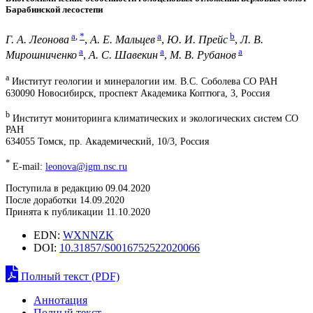
Барабинской лесостепи
a
,
*
a
b
Г. А. Леонова
,
А. Е. Мальцев
,
Ю. И. Прейс
,
Л. В.
a
a
a
Мирошниченко
,
А. С. Шавекин
,
М. В. Рубанов
a
Институт геологии и минералогии им. В.С. Соболева СО РАН
630090 Новосибирск, проспект Академика Коптюга, 3, Россия
b
Институт мониторинга климатических и экологических систем СО
РАН
634055 Томск, пр. Академический, 10/3, Россия
*
E-mail:
leonova@igm.nsc.ru
Поступила в редакцию 09.04.2020
После доработки 14.09.2020
Принята к публикации 11.10.2020
EDN:
WXNNZK
DOI:
10.31857/S0016752522020066
Полный текст (PDF)
Аннотация
Полный текст