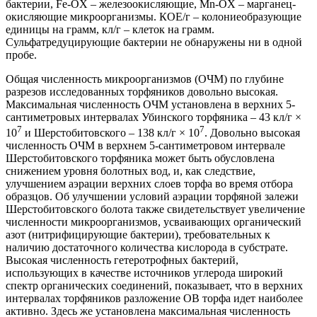
бактерии, Fe-OX – железоокисляющие, Mn-OX – марганец-
окисляющие микроорганизмы. КОЕ/г – колониеобразующие
единицы на грамм, кл/г – клеток на грамм.
Сульфатредуцирующие бактерии не обнаружены ни в одной
пробе.
Общая численность микроорганизмов (ОЧМ) по глубине
разрезов исследованных торфяников довольно высокая.
Максимальная численность ОЧМ установлена в верхних 5-
сантиметровых интервалах Убинского торфяника – 43 кл/г ×
7
7
10
и Шерстобитовского – 138 кл/г × 10
. Довольно высокая
численность ОЧМ в верхнем 5-сантиметровом интервале
Шерстобитовского торфяника может быть обусловлена
снижением уровня болотных вод, и, как следствие,
улучшением аэрации верхних слоев торфа во время отбора
образцов. Об улучшении условий аэрации торфяной залежи
Шерстобитовского болота также свидетельствует увеличение
численности микроорганизмов, усваивающих органический
азот (нитрифицирующие бактерии), требовательных к
наличию достаточного количества кислорода в субстрате.
Высокая численность гетеротрофных бактерий,
использующих в качестве источников углерода широкий
спектр органических соединений, показывает, что в верхних
интервалах торфяников разложение ОВ торфа идет наиболее
активно. Здесь же установлена максимальная численность