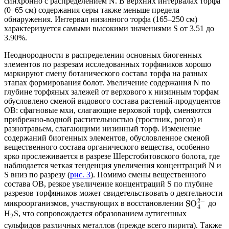
синхронно с распределением N. В верхних интервалах торфа
(0–65 см) содержания серы также меньше предела
обнаружения. Интервал низинного торфа (165–250 см)
характеризуется самыми высокими значениями S от 3.51 до
3.90%.
Неоднородности в распределении основных биогенных
элементов по разрезам исследованных торфяников хорошо
маркируют смену ботанического состава торфа на разных
этапах формирования болот. Увеличение содержания N по
глубине торфяных залежей от верхового к низинным торфам
обусловлено сменой видового состава растений-продуцентов
ОВ: сфагновые мхи, слагающие верховой торф, сменяются
прибрежно-водной растительностью (тростник, рогоз) и
разнотравьем, слагающими низинный торф. Изменение
содержаний биогенных элементов, обусловленное сменой
вещественного состава органического вещества, особенно
ярко прослеживается в разрезе Шерстобитовского болота, где
наблюдается четкая тенденция увеличения концентраций N и
S вниз по разрезу (
рис. 3
). Помимо смены вещественного
состава ОВ, резкое увеличение концентраций S по глубине
разрезов торфяников может свидетельствовать о деятельности
2
−
SO
микроорганизмов, участвующих в восстановлении
до
4
H
S, что сопровождается образованием аутигенных
2
сульфидов различных металлов (прежде всего пирита). Также