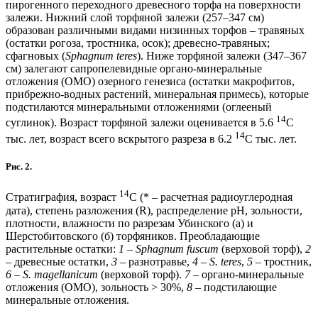
пирогенного переходного древесного торфа на поверхности
залежи. Нижний слой торфяной залежи (257–347 cм)
образован различными видами низинных торфов – травяных
(остатки рогоза, тростника, осок); древесно-травяных;
сфагновых (
Sphagnum teres
). Ниже торфяной залежи (347–367
cм) залегают сапропелевидные органо-минеральные
отложения (ОМО) озерного генезиса (остатки макрофитов,
прибрежно-водных растений, минеральная примесь), которые
подстилаются минеральными отложениями (оглееный
14
суглинок). Возраст торфяной залежи оценивается в 5.6
С
14
тыс. лет, возраст всего вскрытого разреза в 6.2
С тыс. лет.
Рис. 2.
14
Стратиграфия, возраст
С (* – расчетная радиоуглеродная
дата), степень разложения (R), распределение pH, зольности,
плотности, влажности по разрезам Убинского (а) и
Шерстобитовского (б) торфяников. Преобладающие
растительные остатки:
1
–
Sphagnum fuscum
(верховой торф),
2
– древесные остатки,
3
– разнотравье,
4
–
S. teres
,
5
– тростник,
6
–
S. magellanicum
(верховой торф).
7
– органо-минеральные
отложения (ОМО), зольность > 30%,
8
– подстилающие
минеральные отложения.