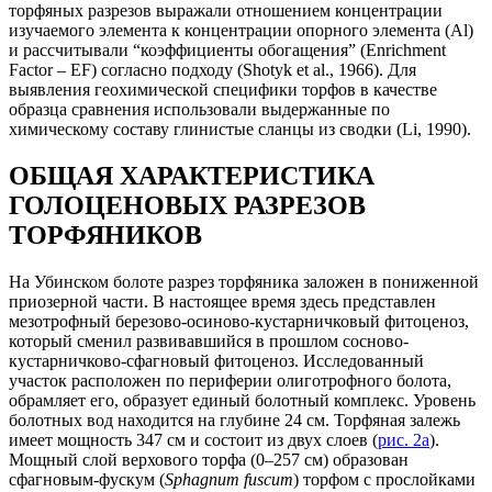
торфяных разрезов выражали отношением концентрации
изучаемого элемента к концентрации опорного элемента (Al)
и рассчитывали “коэффициенты обогащения” (Enrichment
Factor – EF) согласно подходу (Shotyk et al., 1966). Для
выявления геохимической специфики торфов в качестве
образца сравнения использовали выдержанные по
химическому составу глинистые сланцы из сводки (Li, 1990).
ОБЩАЯ ХАРАКТЕРИСТИКА
ГОЛОЦЕНОВЫХ РАЗРЕЗОВ
ТОРФЯНИКОВ
На Убинском болоте разрез торфяника заложен в пониженной
приозерной части. В настоящее время здесь представлен
мезотрофный березово-осиново-кустарничковый фитоценоз,
который сменил развивавшийся в прошлом сосново-
кустарничково-сфагновый фитоценоз. Исследованный
участок расположен по периферии олиготрофного болота,
обрамляет его, образует единый болотный комплекс. Уровень
болотных вод находится на глубине 24 см. Торфяная залежь
имеет мощность 347 cм и состоит из двух слоев (
рис. 2a
).
Мощный слой верхового торфа (0–257 cм) образован
сфагновым-фускум (
Sphagnum fuscum
) торфом с прослойками