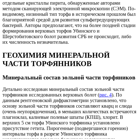
отдельные кристаллы пирита, обнаруженные авторами
методом сканирующей электронной микроскопии (СЭМ). По-
видимому, низинный тип торфа в историческом прошлом был
благоприятной средой для развития сульфатредуцирующих
бактерий. Авторы предполагают, что на более поздней стадии
формирования верховых торфов Убинского и
Шерстобитовского болот развития СРБ не происходит, либо
их численность незначительна.
ГЕОХИМИЯ МИНЕРАЛЬНОЙ
ЧАСТИ ТОРФЯННИКОВ
Минеральный состав зольной части торфяников
Детально исследован минеральный состав зольной части
торфяников исследованных верховых болот (
рис. 4
). По
данным рентгеновской дифрактометрии установлено, что
основу зольной части торфяников составляют кварц и слюда
(очень неупорядоченная), в меньших количествах встречаются
плагиоклаз, калиевые полевые шпаты (КПШ), хлорит. В
верхних 5 см торфа Убинского торфяника установлено
присутствие гетита. Пирогенные (подвергшиеся горению)
интервалы торфа в разрезе Убинского торфяника