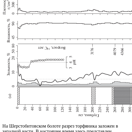
На Шерстобитовском болоте разрез торфяника заложен в
западной части. В настоящее время здесь представлен