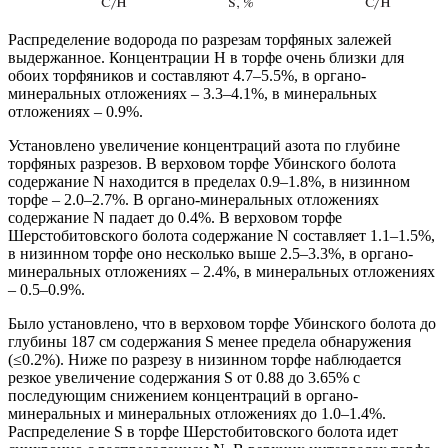
Распределение водорода по разрезам торфяных залежей
выдержанное. Концентрации Н в торфе очень близки для
обоих торфяников и составляют 4.7–5.5%, в органо-
минеральных отложениях – 3.3–4.1%, в минеральных
отложениях – 0.9%.
Установлено увеличение концентраций азота по глубине
торфяных разрезов. В верховом торфе Убинского болота
содержание N находится в пределах 0.9–1.8%, в низинном
торфе – 2.0–2.7%. В органо-минеральных отложениях
содержание N падает до 0.4%. В верховом торфе
Шерстобитовского болота содержание N составляет 1.1–1.5%,
в низинном торфе оно несколько выше 2.5–3.3%, в органо-
минеральных отложениях – 2.4%, в минеральных отложениях
– 0.5–0.9%.
Было установлено, что в верховом торфе Убинского болота до
глубины 187 см содержания S менее предела обнаружения
(≤0.2%). Ниже по разрезу в низинном торфе наблюдается
резкое увеличение содержания S от 0.88 до 3.65% с
последующим снижением концентраций в органо-
минеральных и минеральных отложениях до 1.0–1.4%.
Распределение S в торфе Шерстобитовского болота идет