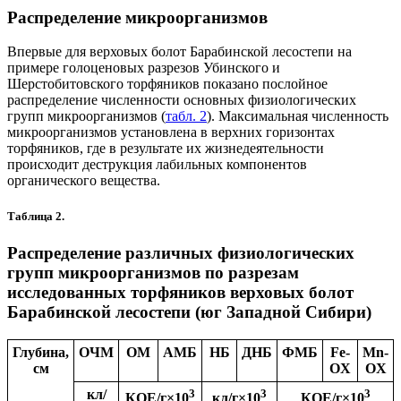
Распределение микроорганизмов
Впервые для верховых болот Барабинской лесостепи на
примере голоценовых разрезов Убинского и
Шерстобитовского торфяников показано послойное
распределение численности основных физиологических
групп микроорганизмов (
табл. 2
). Максимальная численность
микроорганизмов установлена в верхних горизонтах
торфяников, где в результате их жизнедеятельности
происходит деструкция лабильных компонентов
органического вещества.
Таблица 2.
Распределение различных физиологических
групп микроорганизмов по разрезам
исследованных торфяников верховых болот
Барабинской лесостепи (юг Западной Сибири)
Глубина,
ОЧМ
ОМ
АМБ
НБ
ДНБ
ФМБ
Fe-
Mn-
см
OX
OX
кл/
3
3
3
КОЕ/г×10
кл/г×10
КОЕ/г×10