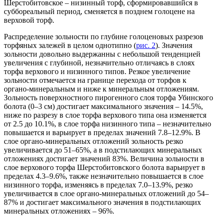
Шерстобитовское – низинный торф, сформировавшийся в
суббореальный период, сменяется в позднем голоцене на
верховой торф.
Распределение зольности по глубине голоценовых разрезов
торфяных залежей в целом однотипно (
рис. 2
). Значения
зольности довольно выдержанны с небольшой тенденцией
увеличения с глубиной, незначительно отличаясь в слоях
торфа верхового и низинного типов. Резкое увеличение
зольности отмечается на границе перехода от торфов к
органо-минеральным и ниже к минеральным отложениям.
Зольность поверхностного пирогенного слоя торфа Убинского
болота (0–3 см) достигает максимального значения – 14.5%,
ниже по разрезу в слое торфа верхового типа она изменяется
от 2.5 до 10.1%, в слое торфа низинного типа – незначительно
повышается и варьирует в пределах значений 7.8–12.9%. В
слое органо-минеральных отложений зольность резко
увеличивается до 51–65%, а в подстилающих минеральных
отложениях достигает значений 83%. Величина зольности в
слое верхового торфа Шерстобитовского болота варьирует в
пределах 4.3–9.6%, также незначительно повышается в слое
низинного торфа, изменяясь в пределах 7.0–13.9%, резко
увеличивается в слое органо-минеральных отложений до 54–
87% и достигает максимального значения в подстилающих
минеральных отложениях – 96%.