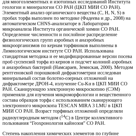
для многоэлементных и изотопных исследований Института
геологии и минералогии СО РАН (ЦКП МИИ СО РАН).
Элементный анализ органического вещества (C, H, N, S) в
пробах торфа выполнен по методике (Фадеева и др., 2008) на
автоматическом CHNS-анализаторе в Лаборатории
микроанализа Института органической химии СО РАН.
Определение численности и послойное распределение
физиологических групп аэробных и анаэробных
микроорганизмов по кернам торфяников выполнены в
Лимнологическом институте СО РАН. Использована
стандартная методика и ее модифицированные версии посева
проб суспензий торфа из кернов и подсчет колоний аэробных
и анаэробных бактерий (Намсараев, Земнская, 2000). Методом
рентгеновской порошковой дифрактометрии исследован
минеральный состав болотно-озерных отложений на
дифрактометре ДРОН-4, излучение Cu-Kα в ЦКП МИИ СО
РАН. Сканирующую электронную микроскопию (СЭМ)
применяли для изучения микроморфологии и вещественного
состава образцов торфа с использованием сканирующего
электронного микроскопа TESCAN MIRA 3 LMU в ЦКП
МИИ СО РАН. Возраст торфяных отложений определяли
14
радиоуглеродным методом (
С) в Центре коллективного
пользования “Геохронология кайнозоя” СО РАН.
Степень накопления химических элементов по глубине