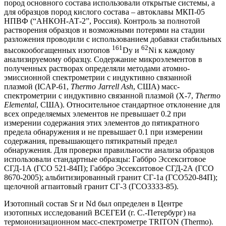
пород основного состава использовали открытые системы, а
для образцов пород кислого состава – автоклавы МКП-05
НПВФ (“АНКОН-АТ-2”, Россия). Контроль за полнотой
растворения образцов и возможными потерями на стадии
разложения проводили с использованием добавки стабильных
161
62
высокообогащенных изотопов
Dy и
Ni к каждому
анализируемому образцу. Содержание микроэлементов в
полученных растворах определяли методами атомно-
эмиссионной спектрометрии с индуктивно связанной
плазмой (ICAP-61,
Thermo Jarrеll Ash
, США) масс-
спектрометрии с индуктивно связанной плазмой (Х-7,
Thermo
Elemental
, США). Относительное стандартное отклонение для
всех определяемых элементов не превышает 0.2 при
измерении содержания этих элементов до пятикратного
предела обнаружения и не превышает 0.1 при измерении
содержания, превышающего пятикратный предел
обнаружения. Для проверки правильности анализа образцов
использовали стандартные образцы: Габбро Эссекситовое
СГД-1А (ГСО 521-84П); Габбро Эссекситовое СГД-2А (ГСО
8670-2005); альбитизированный гранит СГ-1а (ГСО520-84П);
щелочной агпаитовый гранит СГ-3 (ГСО3333-85).
Изотопный состав Sr и Nd был определен в Центре
изотопных исследований ВСЕГЕИ (г. С.-Петербург) на
термоионизационном масс-спектрометре TRITON (Thermo).