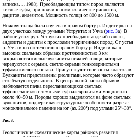
записка…, 1988). Преобладающим типом пород являются
кислые туфы, при подчиненном количестве риолитов,
дацитов, андезитов. Мощность толщи от 800 до 1500 м.
Нижняя толща была изучена в правом борту р. Индигирка на
двух участках между ручьями Уструктах и Учча (
рис. 3
а). В
районе устья руч. Уструктах преобладают андезибазальты,
андезиты и дациты с прослоями терригенных пород. От устья
р. Учча вниз по течению в правом борту р. Индигирка в
высоких скальных обрывах протяженностью 3 км
вскрываются кислые вулканиты нижней толщи, которые
чередуются с серыми, светло-серыми тонкозернистыми
туфами кислого состава. Присутствуют горизонты кластолав.
Вулканиты представлены риолитами, которые часто образуют
столбчатую отдельность. В центральной части обрывов
наблюдается пачка переслаивающихся светлых
туфопесчаников с темными туфоалевролитами мощностью
около 40–50 м. Породы хорошо выделяются на фоне светлых
вулканитов, подчеркивая структурные особенности разреза:
моноклинальное падение на юг (аз. 200°) под углами 25°–30°.
Рис. 3.
Геологические схематические карты районов развития