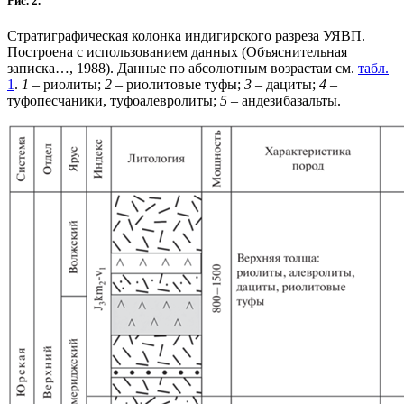
Рис. 2.
Стратиграфическая колонка индигирского разреза УЯВП.
Построена с использованием данных (Объяснительная
записка…, 1988). Данные по абсолютным возрастам см.
табл.
1
.
1 –
риолиты;
2 –
риолитовые туфы;
3 –
дациты;
4 –
туфопесчаники, туфоалевролиты;
5 –
андезибазальты.