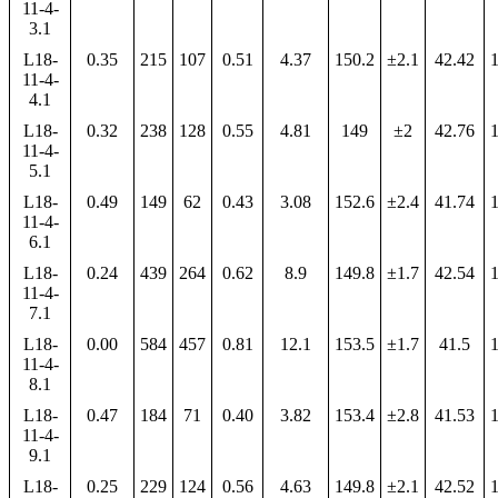
11-4-
3.1
L18-
0.35
215
107
0.51
4.37
150.2
±2.1
42.42
1
11-4-
4.1
L18-
0.32
238
128
0.55
4.81
149
±2
42.76
1
11-4-
5.1
L18-
0.49
149
62
0.43
3.08
152.6
±2.4
41.74
1
11-4-
6.1
L18-
0.24
439
264
0.62
8.9
149.8
±1.7
42.54
1
11-4-
7.1
L18-
0.00
584
457
0.81
12.1
153.5
±1.7
41.5
1
11-4-
8.1
L18-
0.47
184
71
0.40
3.82
153.4
±2.8
41.53
1
11-4-
9.1
L18-
0.25
229
124
0.56
4.63
149.8
±2.1
42.52
1