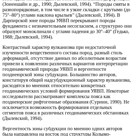
(Зоненшайн и др., 1990; Дылевский, 1994). “Породы смяты в
разнопорядковые, в том числе в узкие складки с крутыми (до
75°–80°) углами наклона крыльев” (Дылевский, 1994). В
Дарпирской зоне породы УЯВП перекрывают породы
фундамента с незначительным несогласием, а структурно они
образуют моноклинали с углами падения до 30°–40° (Гедько,
1988; Дылевский, 1994).
Контрастный характер вулканизма при недостаточной
изученности вещественного состава пород, разный стиль
деформаций, отсутствие данных по абсолютным возрастам
привели к появлению различных вариантов интерпретации
геодинамической природы УЯВП и вергентности
позднеюрской зоны субдукции. Большинство авторов,
констатируя общий надсубдукционный характер вулканизма,
расходятся во мнениях относительно конкретных
геодинамических условий формирования УЯВП. Некоторые
исследователи рассматривают комплексы пояса как
позднеюрские рифтогенные образования (Сурнин, 1990). Не
исключается возможность формирования отдельных
сегментов пояса в различных геодинамических обстановках
(Дылевский, 1994).
Вергентность зоны субдукции по мнению одних авторов
была направлена на восток под структуры Колымо-