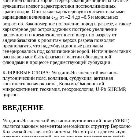
континентальной корой. Перекрывающие андезиты кислые
вулканиты имеют характеристики постколлизионных
гранитоидов. Они также характеризуются значительными
вариациями величины ε
от –2.4 до –6.5 и модельных
Nd
возрастов. Закономерное положение пород в разрезе, а также
характерное для островодужных построек увеличение
щелочности и кремнекислотности вверх по разрезу от
андезибазальтов к риолитам верхов разреза позволяет
предполагать, что надсубдукционные расплавы
генерировались под коллизионной корой. Источником таких
расплавов мог быть фрагмент мантии обогащенной
флюидами в процессе предшествующей субдукции.
КЛЮЧЕВЫЕ СЛОВА:
Уяндино-Ясачненский вулкано-
плутонический пояс, коллизия, субдукция, активная
континентальная окраина, Колымо-Омолонский
микроконтинент, геохимия, геохронология, U-Pb SHRIMP,
циркон
ВВЕДЕНИЕ
Уяндино-Ясачненский вулкано-плутонический пояс (УЯВП)
является важным элементом мезозойских структур Верхояно-
Колымской складчатой системы. Несмотря на длительную