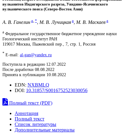
вулканитов Индигирского разреза, Уяндино-Ясачненского
вулканического пояса (Северо-Восток Азии)
a
,
*
a
a
А. В. Ганелин
,
М. В. Лучицкая
,
М. В. Маскаев
a
Федеральное государственное бюджетное учреждение науки
Геологический институт РАН
119017 Москва, Пыжевский пер., 7, стр. 1, Россия
*
E-mail:
al-gan@yandex.ru
Поступила в редакцию 12.07.2022
После доработки 08.08.2022
Принята к публикации 10.08.2022
EDN:
NXBMLQ
DOI:
10.31857/S0016752523030056
Полный текст (PDF)
Аннотация
Полный текст
Список литературы
Дополнительные материалы