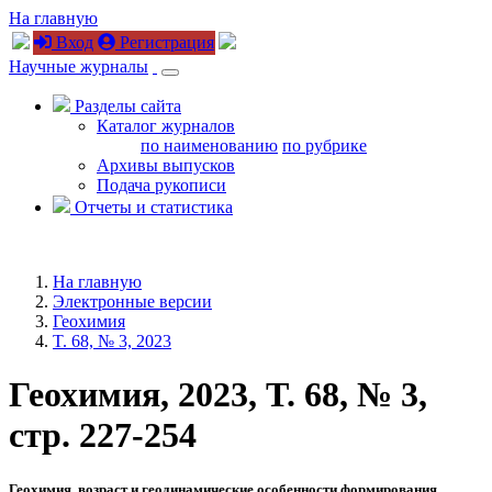
На главную
Вход
Регистрация
Научные журналы
Разделы сайта
Каталог журналов
по наименованию
по рубрике
Архивы выпусков
Подача рукописи
Отчеты и статистика
На главную
Электронные версии
Геохимия
T. 68, № 3, 2023
Геохимия, 2023, T. 68, № 3,
стр. 227-254
Геохимия, возраст и геодинамические особенности формирования