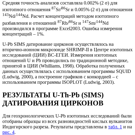
Средняя точность анализов составляла 0.002% (2 σ) для
87
86
изотопного отношения
Sr/
Sr и 0.005% (2 σ) для отношения
143
144
Nd/
Nd. Расчет концентраций методом изотопного
87
86
147
144
разбавления и отношений
Rb/
Sr и
Sm/
Nd
производился в программе Excel2003. Ошибка измерения
концентраций – 1%.
U-Pb SIMS датирование цирконов осуществлялось на
вторично-ионном микрозонде SHRIMP-II в Центре изотопных
исследований (ЦИИ) ВС-ЕГЕИ. Измерения изотопных
отношений U и Pb проводились по традиционной методике,
принятой в ЦИИ (Whilliams, 1998). Обработка полученных
данных осуществлялась с использованием программы SQUID
(Ludwig, 2000), а построение графиков с конкордией – с
использованием программы ISOPLOT (Ludwig, 2003).
РЕЗУЛЬТАТЫ U-Th-Pb (SIMS)
ДАТИРОВАНИЯ ЦИРКОНОВ
Для геохронологических U-Pb изотопных исследований были
отобраны образцы из всех разновидностей кислых вулканитов
Индигирского разреза. Результаты представлены в
табл. 1
и на
рис. 4
.