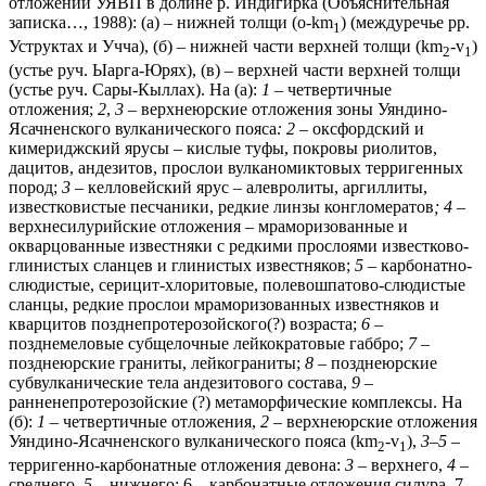
отложений УЯВП в долине р. Индигирка (Объяснительная
записка…, 1988): (а) – нижней толщи (o-km
) (междуречье рр.
1
Уструктах и Учча), (б) – нижней части верхней толщи (km
-v
)
2
1
(устье руч. Ыарга-Юрях), (в) – верхней части верхней толщи
(устье руч. Сары-Кыллах). На (а):
1
– четвертичные
отложения;
2
,
3 –
верхнеюрские отложения зоны Уяндино-
Ясачненского вулканического пояса
:
2
– оксфордский и
кимериджский ярусы – кислые туфы, покровы риолитов,
дацитов, андезитов, прослои вулканомиктовых терригенных
пород;
3 –
келловейский ярус – алевролиты, аргиллиты,
известковистые песчаники, редкие линзы конгломератов
; 4
–
верхнесилурийские отложения – мраморизованные и
окварцованные известняки с редкими прослоями известково-
глинистых сланцев и глинистых известняков;
5
– карбонатно-
слюдистые, серицит-хлоритовые, полевошпатово-слюдистые
сланцы, редкие прослои мраморизованных известняков и
кварцитов позднепротерозойского(?) возраста;
6
–
позднемеловые субщелочные лейкократовые габбро;
7
–
позднеюрские граниты, лейкограниты;
8
– позднеюрские
субвулканические тела андезитового состава,
9 –
ранненепротерозойские (?) метаморфические комплексы. На
(б):
1
– четвертичные отложения,
2 –
верхнеюрские отложения
Уяндино-Ясачненского вулканического пояса (km
-v
),
3–5
–
2
1
терригенно-карбонатные отложения девона:
3 –
верхнего,
4 –
среднего,
5 –
нижнего; 6 – карбонатные отложения силура, 7 –