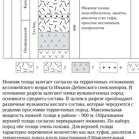
Нижняя толща залегает согласно на терригенных отложениях
келловейского возраста Иньяли-Дебинского синклинория. В
основании разреза залегают пачки вулканогенных пород
основного–среднего состава. В целом в разрезе преобладают
различные вулканиты кислого состава, которые чередуются с
редкими прослоями терригенных пород. Максимальная
мощность нижней толщи в районе – 900 м. Образования
верхней толщи согласно перекрывают нижнюю. По набору
пород обе толщи очень похожи. Для верхней толщи
характерно переменное количество кислых туфов, риолитов и
терригенных пород вдоль простирания (Объяснительная