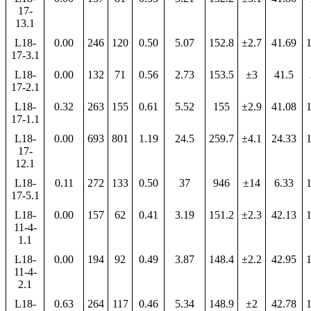
17-
13.1
L18-
0.00
246
120
0.50
5.07
152.8
±2.7
41.69
1
17-3.1
L18-
0.00
132
71
0.56
2.73
153.5
±3
41.5
17-2.1
L18-
0.32
263
155
0.61
5.52
155
±2.9
41.08
1
17-1.1
L18-
0.00
693
801
1.19
24.5
259.7
±4.1
24.33
1
17-
12.1
L18-
0.11
272
133
0.50
37
946
±14
6.33
1
17-5.1
L18-
0.00
157
62
0.41
3.19
151.2
±2.3
42.13
1
11-4-
1.1
L18-
0.00
194
92
0.49
3.87
148.4
±2.2
42.95
1
11-4-
2.1
L18-
0.63
264
117
0.46
5.34
148.9
±2
42.78
1