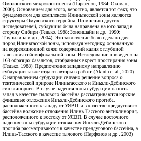
Омолонского микроконтинента (Парфенов, 1984; Оксман,
2000). Основанием для этого, вероятно, является тот факт, что
фундаментом для комплексов Илиньтасской зоны являются
структуры Омулевского террейна. По мнению других
исследователей, субдукция была направлена на юго-запад в
сторону Сибири (Гедько, 1988; Зоненшайн и др., 1990;
Трунилина и др., 2004). Это заключение было сделано для
пород Илиньтасской зоны, используя методику, основанную
на корреляционной связи содержаний калия с глубиной
залегания сейсмофокальной зоны. Исследование проведено на
163 образцах базальтов, отобранных вкрест простирания зоны
(Гедько, 1988). Предпочтение западному направлению
субдукции также отдают авторы в работе (Akinin et al., 2020).
С направлением субдукции связано решение вопроса о
тектонической природе Илиньтасского и Иньяли-Дебинского
синклинориев. В случае падения зоны субдукции на юго-
запад в качестве тылового бассейна рассматриваются юрские
флишевые отложения Инъяли-Дебинского прогиба,
расположенного к западу от УЯВП, а в качестве преддугового
бассейна волжские отложения Илинь-Тасского антиклинория,
расположенного к востоку от УЯВП. В случае восточного
падения зоны субдукции отложения Иньяли-Дебинского
прогиба рассматриваются в качестве преддугового бассейна, а
Илинь-Тасского в качестве тылового (Парфенов и др., 2003)