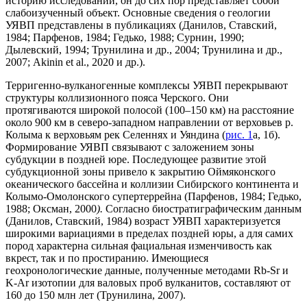
историю исследований, он до сих пор представляет собой
слабоизученный объект. Основные сведения о геологии
УЯВП представлены в публикациях (Данилов, Ставский,
1984; Парфенов, 1984; Гедько, 1988; Сурнин, 1990;
Дылевский, 1994; Трунилина и др., 2004; Трунилина и др.,
2007; Akinin et al., 2020 и др.).
Терригенно-вулканогенные комплексы УЯВП перекрывают
структуры коллизионного пояса Черского. Они
протягиваются широкой полосой (100–150 км) на расстояние
около 900 км в северо-западном направлении от верховьев р.
Колыма к верховьям рек Селеннях и Уяндина (
рис. 1
а, 1б).
Формирование УЯВП связывают с заложением зоны
субдукции в поздней юре. Последующее развитие этой
субдукционной зоны привело к закрытию Оймяконского
океанического бассейна и коллизии Сибирского континента и
Колымо-Омолонского супертеррейна (Парфенов, 1984; Гедько,
1988; Оксман, 2000
).
Согласно биостратиграфическим данным
(Данилов, Ставский, 1984) возраст УЯВП характеризуется
широкими вариациями в пределах поздней юры, а для самих
пород характерна сильная фациальная изменчивость как
вкрест, так и по простиранию. Имеющиеся
геохронологические данные, полученные методами Rb-Sr и
K-Ar изотопии для валовых проб вулканитов, составляют от
160 до 150 млн лет (Трунилина, 2007).