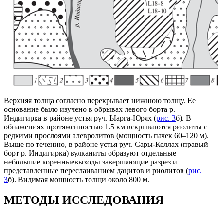
Верхняя толща согласно перекрывает нижнюю толщу. Ее
основание было изучено в обрывах левого борта р.
Индигирка в районе устья руч. Ыарга-Юрях (
рис. 3
б). В
обнажениях протяженностью 1.5 км вскрываются риолиты с
редкими прослоями алевролитов (мощность пачек 60–120 м).
Выше по течению, в районе устья руч. Сары-Келлах (правый
борт р. Индигирка) вулканиты образуют отдельные
небольшие коренныевыходы завершающие разрез и
представленные переслаиванием дацитов и риолитов (
рис.
3
б). Видимая мощность толщи около 800 м.
МЕТОДЫ ИССЛЕДОВАНИЯ