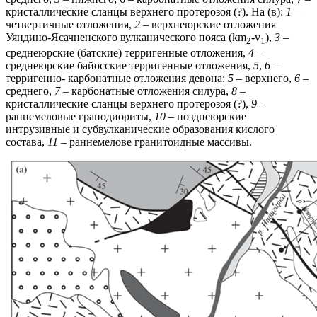
кристаллические сланцы верхнего протерозоя (?). На (в):
1
–
четвертичные отложения,
2
– верхнеюрские отложения
Уяндино-Ясачненского вулканического пояса (km
-v
),
3
–
2
1
среднеюрские (батские) терригенные отложения,
4
–
среднеюрские байосские терригенные отложения,
5
,
6
–
терригенно- карбонатные отложения девона:
5
– верхнего,
6
–
среднего,
7
– карбонатные отложения силура,
8
–
кристаллические сланцы верхнего протерозоя (?),
9
–
раннемеловые гранодиориты,
10
– позднеюрские
интрузивные и субвулканические образования кислого
состава,
11 –
раннемелове гранитоидные массивы.