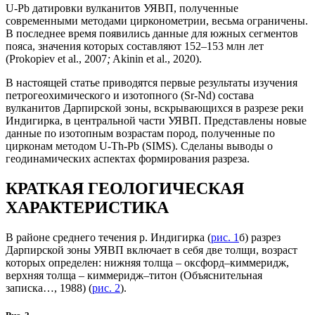
U-Pb датировки вулканитов УЯВП, полученные
современными методами цирконометрии, весьма ограничены.
В последнее время появились данные для южных сегментов
пояса, значения которых составляют 152–153 млн лет
(Prokopiev et al., 2007
;
Akinin et al., 2020).
В настоящей статье приводятся первые результаты изучения
петрогеохимического и изотопного (Sr-Nd) состава
вулканитов Дарпирской зоны, вскрывающихся в разрезе реки
Индигирка, в центральной части УЯВП. Представлены новые
данные по изотопным возрастам пород, полученные по
цирконам методом U-Th-Pb (SIMS). Сделаны выводы о
геодинамических аспектах формирования разреза.
КРАТКАЯ ГЕОЛОГИЧЕСКАЯ
ХАРАКТЕРИСТИКА
В районе среднего течения р. Индигирка (
рис. 1
б) разрез
Дарпирской зоны УЯВП включает в себя две толщи, возраст
которых определен: нижняя толща – оксфорд–киммеридж,
верхняя толща – киммеридж–титон (Объяснительная
записка…, 1988) (
рис. 2
).