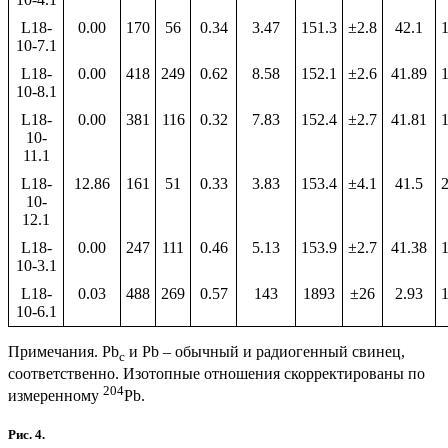
L18-
0.00
170
56
0.34
3.47
151.3
±2.8
42.1
1
10-7.1
L18-
0.00
418
249
0.62
8.58
152.1
±2.6
41.89
1
10-8.1
L18-
0.00
381
116
0.32
7.83
152.4
±2.7
41.81
1
10-
11.1
L18-
12.86
161
51
0.33
3.83
153.4
±4.1
41.5
2
10-
12.1
L18-
0.00
247
111
0.46
5.13
153.9
±2.7
41.38
1
10-3.1
L18-
0.03
488
269
0.57
143
1893
±26
2.93
1
10-6.1
Примечания. Pb
и Pb – обычный и радиогенный свинец,
c
соответственно. Изотопные отношения скорректированы по
204
измеренному
Pb.
Рис. 4.