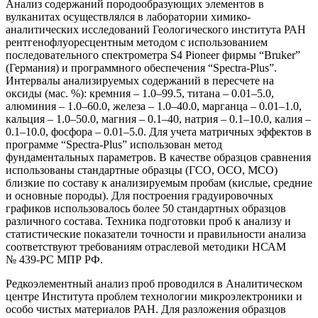
Анализ содержаний породообразующих элементов в
вулканитах осуществлялся в лаборатории химико-
аналитических исследований Геологического института РАН
рентгенофлуоресцентным методом с использованием
последовательного спектрометра S4 Pioneer фирмы “Bruker”
(Германия) и программного обеспечения “Spectra-Plus”.
Интервалы анализируемых содержаний в пересчете на
оксиды (мас. %): кремния – 1.0–99.5, титана – 0.01–5.0,
алюминия – 1.0–60.0, железа – 1.0–40.0, марганца – 0.01–1.0,
кальция – 1.0–50.0, магния – 0.1–40, натрия – 0.1–10.0, калия –
0.1–10.0, фосфора – 0.01–5.0. Для учета матричных эффектов в
программе “Spectra-Plus” использован метод
фундаментальных параметров. В качестве образцов сравнения
использованы стандартные образцы (ГСО, ОСО, МСО)
близкие по составу к анализируемым пробам (кислые, средние
и основные породы). Для построения градуировочных
графиков использовалось более 50 стандартных образцов
различного состава. Техника подготовки проб к анализу и
статистические показатели точности и правильности анализа
соответствуют требованиям отраслевой методики НСАМ
№ 439-РС МПР РФ.
Редкоэлементный анализ проб проводился в Аналитическом
центре Института проблем технологии микроэлектроники и
особо чистых материалов РАН. Для разложения образцов