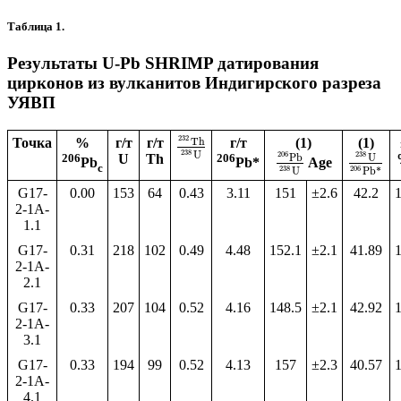
Таблица 1.
Результаты U-Pb SHRIMP датирования
цирконов из вулканитов Индигирского разреза
УЯВП
232
Точка
%
г/т
г/т
Th
г/т
(1)
(1)
238
U
206
238
Pb
U
206
U
Th
206
Age
Pb
Pb*
c
238
206
U
Pb*
G17-
0.00
153
64
0.43
3.11
151
±2.6
42.2
1
2-1A-
1.1
G17-
0.31
218
102
0.49
4.48
152.1
±2.1
41.89
1
2-1A-
2.1
G17-
0.33
207
104
0.52
4.16
148.5
±2.1
42.92
1
2-1A-
3.1
G17-
0.33
194
99
0.52
4.13
157
±2.3
40.57
1
2-1A-
4.1