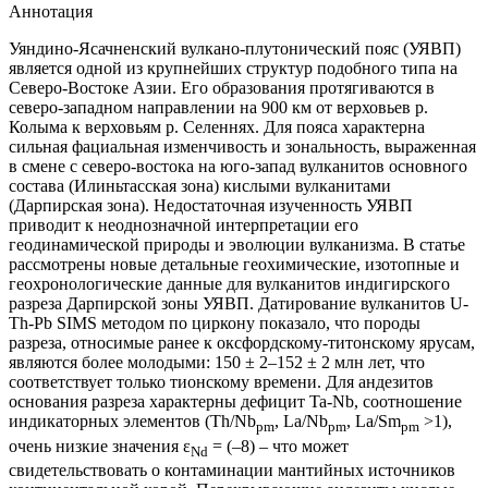
Аннотация
Уяндино-Ясачненский вулкано-плутонический пояс (УЯВП)
является одной из крупнейших структур подобного типа на
Северо-Востоке Азии. Его образования протягиваются в
северо-западном направлении на 900 км от верховьев р.
Колыма к верховьям р. Селеннях. Для пояса характерна
сильная фациальная изменчивость и зональность, выраженная
в смене с северо-востока на юго-запад вулканитов основного
состава (Илиньтасская зона) кислыми вулканитами
(Дарпирская зона). Недостаточная изученность УЯВП
приводит к неоднозначной интерпретации его
геодинамической природы и эволюции вулканизма. В статье
рассмотрены новые детальные геохимические, изотопные и
геохронологические данные для вулканитов индигирского
разреза Дарпирской зоны УЯВП. Датирование вулканитов U-
Th-Pb SIMS методом по циркону показало, что породы
разреза, относимые ранее к оксфордскому-титонскому ярусам,
являются более молодыми: 150 ± 2–152 ± 2 млн лет, что
соответствует только тионскому времени. Для андезитов
основания разреза характерны дефицит Ta-Nb, соотношение
индикаторных элементов (Th/Nb
, La/Nb
, La/Sm
>1),
pm
pm
pm
очень низкие значения ε
= (–8) – что может
Nd
свидетельствовать о контаминации мантийных источников