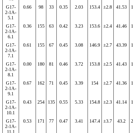
G17-
0.66
98
33
0.35
2.03
153.4
±2.8
41.53
1
2-1A-
5.1
G17-
0.36
155
63
0.42
3.23
153.6
±2.4
41.46
1
2-1A-
6.1
G17-
0.61
155
67
0.45
3.08
146.9
±2.7
43.39
1
2-1A-
7.1
G17-
0.00
180
81
0.46
3.72
153.8
±2.5
41.43
1
2-1A-
8.1
G17-
0.67
162
71
0.45
3.39
154
±2.7
41.36
1
2-1A-
9.1
G17-
0.43
254
135
0.55
5.33
154.8
±2.3
41.14
1
2-1A-
10.1
G17-
0.53
171
77
0.47
3.41
147.4
±3.7
43.2
2
2-1A-
11.1