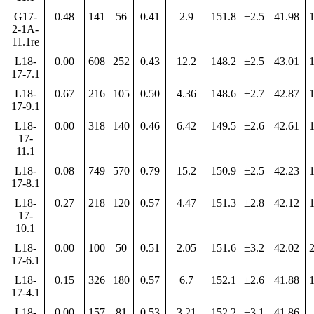
G17-
0.48
141
56
0.41
2.9
151.8
±2.5
41.98
1
2-1A-
11.1re
L18-
0.00
608
252
0.43
12.2
148.2
±2.5
43.01
1
17-7.1
L18-
0.67
216
105
0.50
4.36
148.6
±2.7
42.87
1
17-9.1
L18-
0.00
318
140
0.46
6.42
149.5
±2.6
42.61
1
17-
11.1
L18-
0.08
749
570
0.79
15.2
150.9
±2.5
42.23
1
17-8.1
L18-
0.27
218
120
0.57
4.47
151.3
±2.8
42.12
1
17-
10.1
L18-
0.00
100
50
0.51
2.05
151.6
±3.2
42.02
2
17-6.1
L18-
0.15
326
180
0.57
6.7
152.1
±2.6
41.88
1
17-4.1
L18-
0.00
157
81
0.53
3.21
152.2
±3.1
41.86