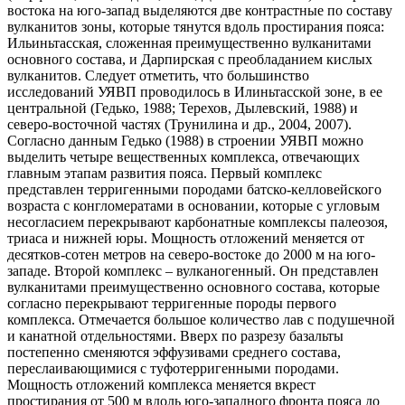
востока на юго-запад выделяются две контрастные по составу
вулканитов зоны, которые тянутся вдоль простирания пояса:
Ильиньтасская, сложенная преимущественно вулканитами
основного состава, и Дарпирская с преобладанием кислых
вулканитов. Следует отметить, что большинство
исследований УЯВП проводилось в Илиньтасской зоне, в ее
центральной (Гедько, 1988; Терехов, Дылевский, 1988) и
северо-восточной частях (Трунилина и др., 2004, 2007).
Согласно данным Гедько (1988) в строении УЯВП можно
выделить четыре вещественных комплекса, отвечающих
главным этапам развития пояса. Первый комплекс
представлен терригенными породами батско-келловейского
возраста с конгломератами в основании, которые с угловым
несогласием перекрывают карбонатные комплексы палеозоя,
триаса и нижней юры. Мощность отложений меняется от
десятков-сотен метров на северо-востоке до 2000 м на юго-
западе. Второй комплекс – вулканогенный. Он представлен
вулканитами преимущественно основного состава, которые
согласно перекрывают терригенные породы первого
комплекса. Отмечается большое количество лав с подушечной
и канатной отдельностями. Вверх по разрезу базальты
постепенно сменяются эффузивами среднего состава,
переслаивающимися с туфотерригенными породами.
Мощность отложений комплекса меняется вкрест
простирания от 500 м вдоль юго-западного фронта пояса до