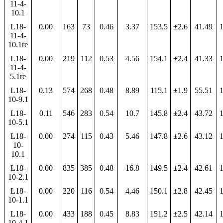
11-4-
10.1
L18-
0.00
163
73
0.46
3.37
153.5
±2.6
41.49
1
11-4-
10.1re
L18-
0.00
219
112
0.53
4.56
154.1
±2.4
41.33
1
11-4-
5.1re
L18-
0.13
574
268
0.48
8.89
115.1
±1.9
55.51
1
10-9.1
L18-
0.11
546
283
0.54
10.7
145.8
±2.4
43.72
1
10-5.1
L18-
0.00
274
115
0.43
5.46
147.8
±2.6
43.12
1
10-
10.1
L18-
0.00
835
385
0.48
16.8
149.5
±2.4
42.61
1
10-2.1
L18-
0.00
220
116
0.54
4.46
150.1
±2.8
42.45
1
10-1.1
L18-
0.00
433
188
0.45
8.83
151.2
±2.5
42.14
1
10-4.1