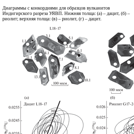
Диаграммы с конкордиями для образцов вулканитов
Индигирского разреза УЯВП. Нижняя толща: (а) – дацит, (б) –
риолит; верхняя толща: (в) – риолит, (г) – дацит.