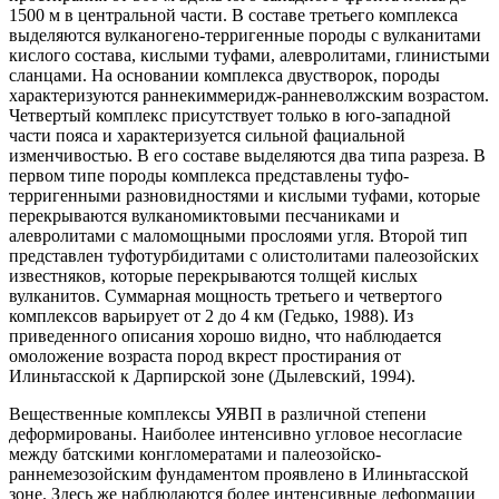
1500 м в центральной части. В составе третьего комплекса
выделяются вулканогено-терригенные породы с вулканитами
кислого состава, кислыми туфами, алевролитами, глинистыми
сланцами. На основании комплекса двустворок, породы
характеризуются раннекиммеридж-ранневолжским возрастом.
Четвертый комплекс присутствует только в юго-западной
части пояса и характеризуется сильной фациальной
изменчивостью. В его составе выделяются два типа разреза. В
первом типе породы комплекса представлены туфо-
терригенными разновидностями и кислыми туфами, которые
перекрываются вулканомиктовыми песчаниками и
алевролитами с маломощными прослоями угля. Второй тип
представлен туфотурбидитами с олистолитами палеозойских
известняков, которые перекрываются толщей кислых
вулканитов. Суммарная мощность третьего и четвертого
комплексов варьирует от 2 до 4 км (Гедько, 1988). Из
приведенного описания хорошо видно, что наблюдается
омоложение возраста пород вкрест простирания от
Илиньтасской к Дарпирской зоне (Дылевский, 1994).
Вещественные комплексы УЯВП в различной степени
деформированы. Наиболее интенсивно угловое несогласие
между батскими конгломератами и палеозойско-
раннемезозойским фундаментом проявлено в Илиньтасской
зоне. Здесь же наблюдаются более интенсивные деформации