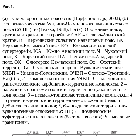
Рис. 1.
(а) – Схема орогенных поясов по (Парфенов и др., 2003); (б) –
геологическая схема Уяндино-Ясачненского вулканического
пояса (УЯВП) по (Гедько, 1988). На (а): Орогенные пояса,
кратоны и кратонные террейны: САК – Северо-Азиатский
кратон, В – Верхоянский складчато-надвиговый пояс, ВК –
Верхояно-Колымский пояс, КО – Колымо-омолонский
супертеррейн, ЮА – Южно-Анюйский пояс, Ч – Чукотский
пояс, К – Корякский пояс, ПА – Пенжинско-Анадырский
пояс, ОК – Олюторско-Камчатский пояс, Ох – Охотский
террейн, Ом – Омолонский террейн. Вулканические пояса:
УЯВП – Уяндино-Ясачненский, ОЧВП – Охотско-Чукотский.
На (б):
1, 2
– комплексы основания УЯВП:
1 –
палеозойско-
раннемезозойские карбонатно-терригенные комплексы,
2 –
палеозойско-раннемезозойские терригенно-вулканогенные
комплексы;
3 –
пермско-триасовые терригенные комплексы;
4
–
средне-позднеюрские терригенные отложения Иньяли-
Дебинского синклинория;
5
,
6 –
позднеюрские терригенно-
вулканогенные отложения УЯВП;
7 –
позднеюрские
туфотерригенные отложения (бастахская серия);
8 –
меловые
гранитоиды.