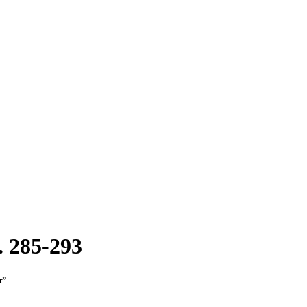
. 285-293
т”