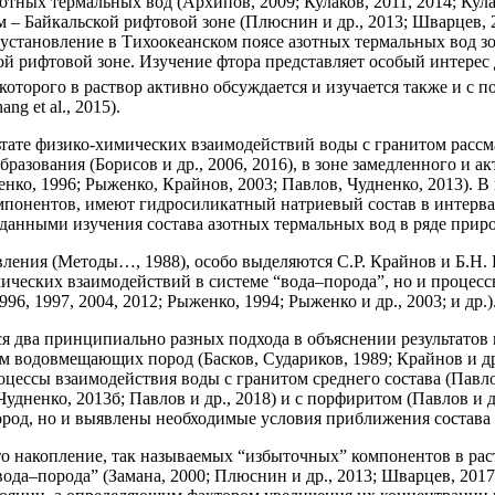
ных термальных вод (Архипов, 2009; Кулаков, 2011, 2014; Кулако
– Байкальской рифтовой зоне (Плюснин и др., 2013; Шварцев, 20
становление в Тихоокеанском поясе азотных термальных вод зо
ой рифтовой зоне. Изучение фтора представляет особый интерес 
орого в раствор активно обсуждается и изучается также и с помо
hang et al., 2015).
тате физико-химических взаимодействий воды с гранитом рассма
азования (Борисов и др., 2006, 2016), в зоне замедленного и ак
ко, 1996; Рыженко, Крайнов, 2003; Павлов, Чудненко, 2013). В 
понентов, имеют гидросиликатный натриевый состав в интерва
данными изучения состава азотных термальных вод в ряде приро
вления (Методы…, 1988), особо выделяются С.Р. Крайнов и Б.Н.
ических взаимодействий в системе “вода–порода”, но и процес
6, 1997, 2004, 2012; Рыженко, 1994; Рыженко и др., 2003; и др.)
 два принципиально разных подхода в объяснении результатов 
одовмещающих пород (Басков, Судариков, 1989; Крайнов и др., 1983
ессы взаимодействия воды с гранитом среднего состава (Павлов
дненко, 2013б; Павлов и др., 2018) и с порфиритом (Павлов и др
род, но и выявлены необходимые условия приближения состава 
что накопление, так называемых “избыточных” компонентов в ра
ода–порода” (Замана, 2000; Плюснин и др., 2013; Шварцев, 2017;