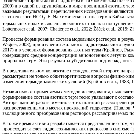
различные стороны жизни гидротерм в Тихоокеанском поясе азот
2009) и в одной из крупнейших в мире провинций азотных терм 
важными результатами перечисленных исследований являются у
экзотического HCO
–F–Na химического типа терм в Байкальск
3
термальных водах выявлены во многих странах и поступление кот
Lottermoser et al., 2007; Chatterjee et al., 2022; Žáček et al., 2015; Z
Процессы формирования состава модельных растворов в резуль
Wagner, 2008), при изучении жильного гидротермального рудообр
2017) и в условиях формирования азотных терм (Крайнов, Рыжен
содержащего средние концентрации анионогенных летучих ком
природных терм. Эти результаты убедительно подтверждаются 
В представительном коллективе исследователей второго напра
рассмотрели не только общетеоретические вопросы физико-хим
изменения термодинамических условий (Крайнов и др., 1983, 199
Независимо от применяемых методов исследования, выделяются
формирование состава азотных терм тесно увязывают с составом в
Авторы данной работы именно с этих позиций рассмотрели проц
распространенными в местах проявлений гидротерм, (Павлов, Чу
эволюционного преобразования растворов рассматриваемых по
В то же время активно разрабатывается представление о том, 
происходит за счет гидрогеохимических процессов в системе “в