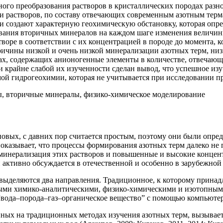
о преобразования растворов в кристаллических породах разног
 растворов, по составу отвечающих современным азотным терм
 создают характерную геохимическую обстановку, которая опре
вания вторичных минералов на каждом шаге изменения величины 
творе в соответствии с их концентрацией в породе до момента,
ичины низкой и очень низкой минерализации азотных терм, низ
ах, содержащих анионогенные элементы в количестве, отвечающ
и крайне слабой их изученности сделан вывод, что успешное из
й гидрогеохимии, которая не учитывается при исследовании пр
, вторичные минералы, физико-химическое моделирование
овых, с давних пор считается простым, поэтому они были опреде
казывает, что процессы формирования азотных терм далеко не п
минерализация этих растворов и повышенные и высокие концентрац
 активно обсуждается в отечественной и особенно в зарубежной
 выделяются два направления. Традиционное, к которому принад
ыми химико-аналитическими, физико-химическими и изотопными 
 “вода–порода–газ–органическое вещество” с помощью компьюте
ных на традиционных методах изучения азотных терм, вызывает