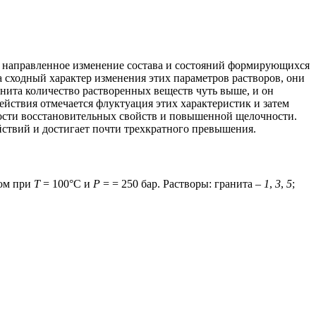
ит направленное изменение состава и состояний формирующихся
а сходный характер изменения этих параметров растворов, они
нита количество растворенных веществ чуть выше, и он
йствия отмечается флуктуация этих характеристик и затем
ости восстановительных свойств и повышенной щелочности.
йствий и достигает почти трехкратного превышения.
том при
T
= 100°C и
Р
= = 250 бар. Растворы: гранита –
1
,
3
,
5
;