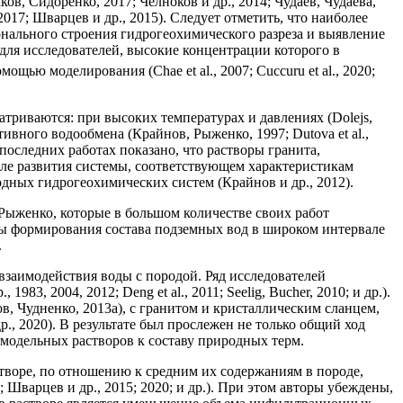
в, Сидоренко, 2017; Челноков и др., 2014; Чудаев, Чудаева,
17; Шварцев и др., 2015). Следует отметить, что наиболее
нального строения гидрогеохимического разреза и выявление
для исследователей, высокие концентрации которого в
щью моделирования (Chae et al., 2007; Cuccuru et al., 2020;
триваются: при высоких температурах и давлениях (Dolejs,
тивного водообмена (Крайнов, Рыженко, 1997; Dutova et al.,
последних работах показано, что растворы гранита,
ле развития системы, соответствующем характеристикам
дных гидрогеохимических систем (Крайнов и др., 2012).
 Рыженко, которые в большом количестве своих работ
сы формирования состава подземных вод в широком интервале
.
взаимодействия воды с породой. Ряд исследователей
, 2004, 2012; Deng et al., 2011; Seelig, Bucher, 2010; и др.).
, Чудненко, 2013а), с гранитом и кристаллическим сланцем,
., 2020). В результате был прослежен не только общий ход
модельных растворов к составу природных терм.
створе, по отношению к средним их содержаниям в породе,
 Шварцев и др., 2015; 2020; и др.). При этом авторы убеждены,