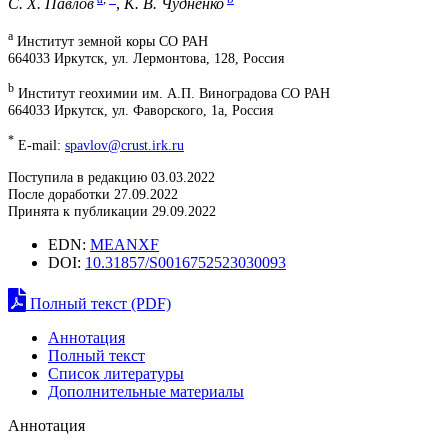
С. Х. Павлов
,
К. В. Чудненко
a
Институт земной коры СО РАН
664033 Иркутск, ул. Лермонтова, 128, Россия
b
Институт геохимии им. А.П. Виноградова СО РАН
664033 Иркутск, ул. Фаворского, 1а, Россия
*
E-mail:
spavlov@crust.irk.ru
Поступила в редакцию 03.03.2022
После доработки 27.09.2022
Принята к публикации 29.09.2022
EDN:
MEANXF
DOI:
10.31857/S0016752523030093
Полный текст (PDF)
Аннотация
Полный текст
Список литературы
Дополнительные материалы
Аннотация