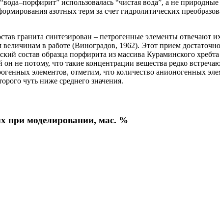
ода–порфирит” использовалась “чистая вода”, а не природные р
формирования азотных терм за счет гидролитических преобразо
остав гранита синтезирован – петрогенные элементы отвечают их 
 величинам в работе (Виноградов, 1962). Этот прием достаточн
ий состав образца порфирита из массива Кураминского хребта в
й он не потому, что такие концентрации вещества редко встречаю
рогенных элементов, отметим, что количество анионогенных эл
торого чуть ниже среднего значения.
х при моделировании, мас. %