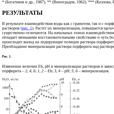
* (Богатиков и др., 1987), ** (Виноградов, 1962), *** (Козлова, 
РЕЗУЛЬТАТЫ
В результате взаимодействия воды как с гранитом, так и с п
растворов (
рис. 1
). Растет их минерализация, повышается щело
существенно отличаются. На начальных этапах взаимодействия
обладает меньшими восстановительными свойствами и чуть бо
происходит выход на лидирующие позиции раствора порфирита
Преобладание минерализации раствора порфирита над растворо
Рис. 1.
Изменение величин Eh, pH и минерализации растворов в зави
порфирита –
2
,
4
,
6
;
1
,
2
– Eh;
3
,
4
– pH;
5
,
6
– минерализация.