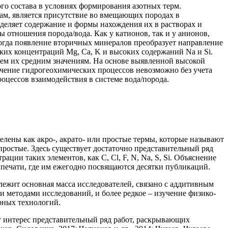
о состава в условиях формирования азотных терм.
ам, является присутствие во вмещающих породах в
деляет содержание и формы нахождения их в растворах и
отношения порода/вода. Как у катионов, так и у анионов,
 когда появление вторичных минералов преобразует направление
ких концентраций Mg, Ca, K и высоких содержаний Na и Si.
ем их средним значениям. На основе выявленной высокой
учение гидрогеохимических процессов невозможно без учета
оцессов взаимодействия в системе вода/порода.
лены как акро-, акрато- или простые термы, которые называют
ростые. Здесь существует достаточно представительный ряд
ии таких элементов, как C, Cl, F, N, Na, S, Si. Объяснение
 печати, где им ежегодно посвящаются десятки публикаций.
лежит основная масса исследователей, связано с аддитивным
методами исследований, и более редкое – изучение физико-
рных технологий.
 интерес представительный ряд работ, раскрывающих