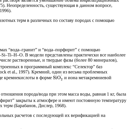
 в растворе является уменьшение объема инфильтрационных
75). Неопределенность, существующая в данном вопросе,
1996).
азотных терм в различных по составу породах с помощью
емах “вода–гранит” и “вода–порфирит” с помощью
Si–Ti–H–O. В модели представлены практически все наиболее
м числе растворенные, и твердые фазы (более 80 минералов),
троенных в программный комплекс “Селектор” баз
Shock et al., 1997). Кремний, один из весьма проблемных
∘
SiO
иде кремнекислоты в форме
и иона метакремниевой
2
отношения порода/вода при этом масса воды, равная 1 кг, была
рфирит” закрыты к атмосфере и имеют постоянную температуру
 терм (Барабанов, Дислер, 1968).
ольных расчетов с последующей их верификацией на