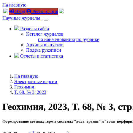
На главную
Вход
Регистрация
Научные журналы
Разделы сайта
Каталог журналов
по наименованию
по рубрике
Архивы выпусков
Подача рукописи
Отчеты и статистика
На главную
Электронные версии
Геохимия
T. 68, № 3, 2023
Геохимия, 2023, T. 68, № 3, стр
Формирование азотных терм в системах “вода–гранит” и “вода–порфири
a
,
*
b