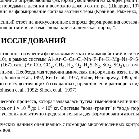
стоянии, а определяющим фактором увеличения их концентрации
с породами в десятки и возможно даже в сотни раз (Шварцев, 19
ения на формирование состава азотных терм (Крайнов, Рыженко, 
ленный ответ на дискуссионные вопросы формирования состава 
одействий в системе “вода–кристаллическая порода”.
 ИССЛЕДОВАНИЙ
ественного изучения физико-химических взаимодействий в сист
2010), в рамках системы Al–Ar–C–Ca–Cl–Mn–F–Fe–K–Mg–Na–P–S–
167), газы (Аr, СО, СО
, СH
, Н
, О
, H
S, S
, SO
, SO
), в то
2
4
2
2
2
2
2
3
ными. Необходимая термодинамическая информация взята из вс
Johnson et al., 1992; Reid et al., 1977; Robie, Hemingway, 1995; 
но и в существующих базах данных, представлен в растворе в в
on et al., 1992; Shock et al., 1997).
ского процесса, которая задавалась путем изменения величины 
–6
0
сь от 1 × 10
до 1 × 10
кг. Системы “вода–гранит” и “вода–по
 условия достаточно представительны для формирования азотных
мических данных оценивались с помощью многочисленных контр
 вод.