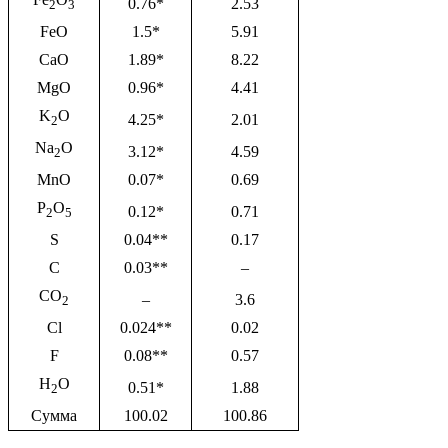
0.76*
2.53
2
3
FeO
1.5*
5.91
CaO
1.89*
8.22
MgO
0.96*
4.41
K
O
4.25*
2.01
2
Na
O
3.12*
4.59
2
MnO
0.07*
0.69
P
O
0.12*
0.71
2
5
S
0.04**
0.17
C
0.03**
–
CO
–
3.6
2
Cl
0.024**
0.02
F
0.08**
0.57
H
O
0.51*
1.88
2
Сумма
100.02
100.86