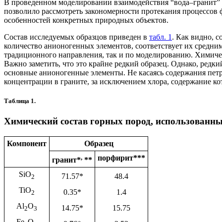
В проведенном моделировании взаимодействия “вода–гранит” “в
позволило рассмотреть закономерности протекания процессов 
особенностей конкретных природных объектов.
Состав исследуемых образцов приведен в
табл. 1
. Как видно, с
количество анионогенных элементов, соответствует их средним
традиционного направления, так и по моделированию. Химическ
Важно заметить, что это крайне редкий образец. Однако, редки
основные анионогенные элементы. Не касаясь содержания пет
концентрации в граните, за исключением хлора, содержание ко
Таблица 1.
Химический состав горных пород, использованны
Компонент
Образец
,
порфирит***
гранит*
**
SiO
71.57*
48.4
2
TiO
0.35*
1.4
2
Al
O
14.75*
15.75
2
3
Fe
O