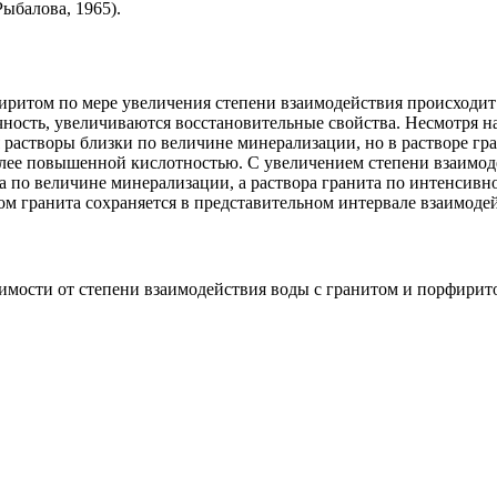
Рыбалова, 1965).
орфиритом по мере увеличения степени взаимодействия происход
чность, увеличиваются восстановительные свойства. Несмотря н
 растворы близки по величине минерализации, но в растворе гра
лее повышенной кислотностью. С увеличением степени взаимоде
 по величине минерализации, а раствора гранита по интенсивн
м гранита сохраняется в представительном интервале взаимоде
симости от степени взаимодействия воды с гранитом и порфири