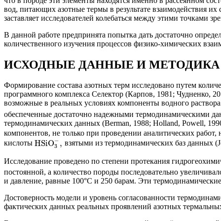
что в породе эти элементы находятся именно в рассеянном со
вод, питающих азотные термы в результате взаимодействия их 
заставляет исследователей колебаться между этими точками зр
В данной работе предпринята попытка дать достаточно опреде
количественного изучения процессов физико-химических взаим
ИСХОДНЫЕ ДАННЫЕ И МЕТОДИКА
Формирование состава азотных терм исследовано путем колич
программного комплекса Cелектор (Карпов, 1981; Чудненко, 
возможные в реальных условиях компоненты водного раствора (
обеспеченные достаточно надежными термодинамическими дан
термодинамических данных (Berman, 1988; Holland, Powell, 1990; 
компонентов, не только при проведении аналитических работ, 
−
HSiO
,
кислоты
взятыми из термодинамических баз данных (Johns
3
Исследование проведено по степени протекания гидрогеохимиче
постоянной, а количество породы последовательно увеличивало
и давление, равные 100°С и 250 барам. Эти термодинамические
Достоверность модели и уровень согласованности термодина
фактических данных реальных проявлений азотных термальных