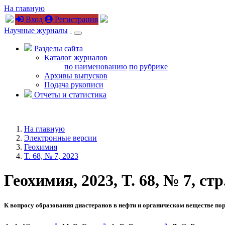
На главную
Вход
Регистрация
Научные журналы
Разделы сайта
Каталог журналов
по наименованию
по рубрике
Архивы выпусков
Подача рукописи
Отчеты и статистика
На главную
Электронные версии
Геохимия
T. 68, № 7, 2023
Геохимия, 2023, T. 68, № 7, стр
К вопросу образования диастеранов в нефти и органическом веществе по
a
a
a