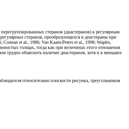
перегруппированных стеранов (диастеранов) к регулярным
я регулярных стеранов, преобразующихся в диастераны при
75; Connan et al., 1986; Van Kaam-Peters et al., 1998; Waples,
глинистых толщах, тогда как при величинах этого отношения
зом трудно объяснить наличие диастеранов, хотя и в меньших
аблюдателя относительно плоскости рисунка, треугольником