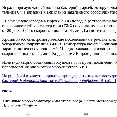
Нерастворимую часть биомассы бактерий и архей, которую можн
течение 6 ч в запаянных ампулах из закаленного боросиликатно
Анализ углеводородов в нефтях, в ОВ пород, в растворимой ч
газо-жидкостной хроматографии (ГЖХ) и хроматомасс-спектр
от 80 до 320°C cо скоростью подъема 4°/мин. Газ-носитель – в
Хроматомасс-спектрометрические исследования в режиме элект
ускоряющем напряжении 3500 В. Температура камеры ионизации
характеристических ионов:
m
/
z
71 – для
н
-алканов и изопренан
скоростью подъема 4°/мин. Разделение УВ проводили на капилл
Идентификацию соединений осуществляли путем добавления к
использования библиотеки масс-спектров NIST.
На
рис. 3 и 4
в качестве примера приведены типичные масс-хро
бактерий
Halomonas titanicae
и
Shewanella putrefaciens.
В
табл. 1
Рис. 3.
Типичные масс-хроматограммы стеранов: (а) нефти месторожден
Halomonas titanicae
.