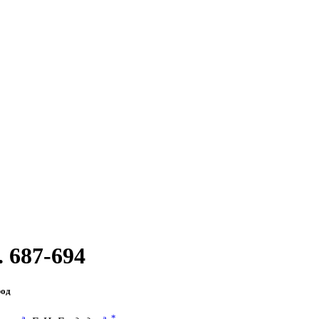
. 687-694
род
a
a
,
*