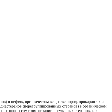
анов) в нефтях, органическом веществе пород, прокариотах и
 диастеранов (перегруппированных стеранов) в органическом
 не с процессом изомеризации регулярных стеранов, как