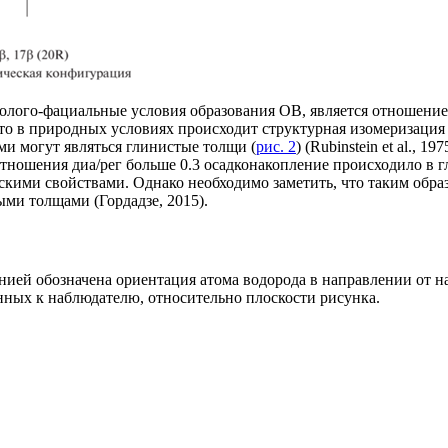
ого-фациальные условия образования ОВ, является отношение 
 что в природных условиях происходит структурная изомеризаци
ми могут являться глинистые толщи (
рис. 2
) (Rubinstein et al., 19
 отношения диа/рег больше 0.3 осадконакопление происходило в 
скими свойствами. Однако необходимо заметить, что таким обра
ми толщами (Гордадзе, 2015).
нией обозначена ориентация атома водорода в направлении от н
нных к наблюдателю, относительно плоскости рисунка.