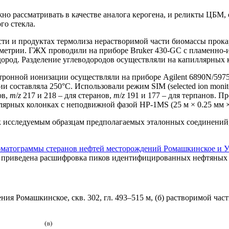
о рассматривать в качестве аналога керогена, и реликты ЦБМ, 
го стекла.
асти и продуктах термолиза нерастворимой части биомассы про
ометрии. ГЖХ проводили на приборе Bruker 430-GC с пламенно
одород. Разделение углеводородов осуществляли на капиллярных к
ронной ионизации осуществляли на приборе Agilent 6890N/5975
 составляла 250°С. Использовали режим SIM (selected ion moni
ов,
m
/
z
217 и 218 – для стеранов,
m
/
z
191 и 177 – для терпанов. П
ярных колонках с неподвижной фазой HP-1MS (25 м × 0.25 мм × 0
 исследуемым образцам предполагаемых эталонных соединений,
матограммы стеранов нефтей месторождений Ромашкинское и Ун
приведена расшифровка пиков идентифицированных нефтяных с
ия Ромашкинское, скв. 302, гл. 493–515 м, (б) растворимой час