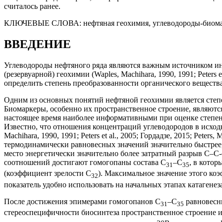
считалось ранее.
КЛЮЧЕВЫЕ СЛОВА:
нефтяная геохимия, углеводороды-биома
ВВЕДЕНИЕ
Углеводороды нефтяного ряда являются важным источником и
(резервуарной) геохимии (Waples, Machihara, 1990, 1991; Peters
определить степень преобразованности органического вещества
Одним из основных понятий нефтяной геохимии является степе
Биомаркеры, особенно их пространственное строение, являютс
настоящее время наиболее информативными при оценке степен
Известно, что отношения концентраций углеводородов в исход
Machihara, 1990, 1991; Peters et al., 2005; Гордадзе, 2015; P
термодинамически равновесных значений значительно быстрее, ч
место энергетически значительно более затратный разрыв С–С-с
соотношений достигают гомогопаны состава С
–С
, в кото
31
35
(коэффициент зрелости C
). Максимальное значение этого ко
32
показатель удобно использовать на начальных этапах катагенеза
После достижения эпимерами гомогопанов С
–С
равновесны
31
35
стереоспецифичности биосинтеза пространственное строение ис