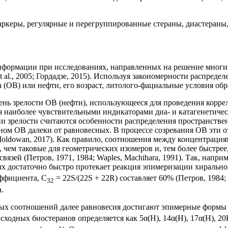
ркеры, регулярные и перегруппированные стераны, диастераны,
нформации при исследованиях, направленных на решение многи
 et al., 2005; Гордадзе, 2015). Используя закономерности распре
 (ОВ) или нефти, его возраст, литолого-фациальные условия обр
нь зрелости ОВ (нефти), использующееся для проведения коррел
я наиболее чувствительными индикаторами диа- и катагенетичес
и зрелости считаются особенности распределения пространств
ном ОВ далеки от равновесных. В процессе созревания ОВ эти 
eters, Moldowan, 2017). Как правило, соотношения между концентр
ем таковые для геометрических изомеров и, тем более быстрее, 
вязей (Петров, 1971, 1984; Waples, Machihara, 1991). Так, нап
рых достаточно быстро протекает реакция эпимеризации хирально
эффициента, C
= 22S/(22S + 22R) составляет 60% (Петров, 1984; Pe
32
.
х соотношений далее равновесия достигают эпимерные формы (
ходных биостеранов определяется как 5α(Н), 14α(Н), 17α(Н), 20