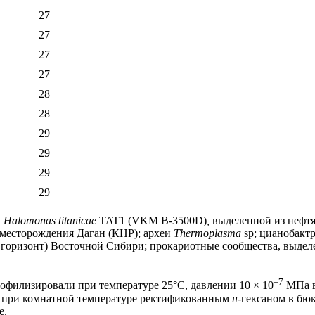
27
27
27
27
28
28
29
29
29
29
и
Halomonas titanicae
TAT1 (VKM B-3500D)
,
выделенной из нефтя
месторождения Даган (КНР); археи
Thermoplasma
sp; цианобакт
 горизонт) Восточной Сибири; прокариотные сообщества, выде
–7
офилизировали при температуре 25°С, давлении 10 × 10
МПа в
 при комнатной температуре ректификованным
н
-гексаном в бю
е.