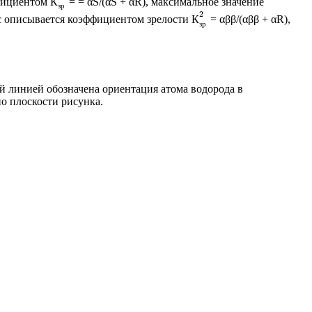
ффициентом
К
= = αЅ/(αS + αR), максимальное значение
з
р
2
сс описывается коэффициентом зрелости
К
= αββ/(αββ + αR),
з
р
ой линией обозначена ориентация атома водорода в
о плоскости рисунка.