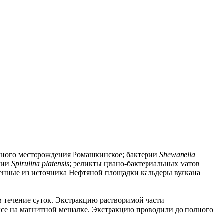
ного месторождения Ромашкинское; бактерии
Shewanella
рии
Spirulina platensis
; реликты циано-бактериальных матов
ленные из источника Нефтяной площадки кальдеры вулкана
 течение суток. Экстракцию растворимой части
ксе на магнитной мешалке. Экстракцию проводили до полного