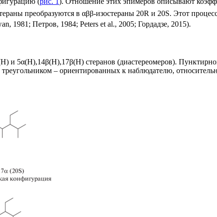
фигурацию (
рис. 1
). Отношение этих эпимеров описывают коэ
стераны преобразуются в αββ-изостераны 20R и 20S. Этот проце
, 1981; Петров, 1984; Peters et al., 2005; Гордадзе, 2015).
(Н) и 5α(Н),14β(H),17β(Н) стеранов (диастереомеров). Пунктирн
, треугольником – ориентированных к наблюдателю, относительн