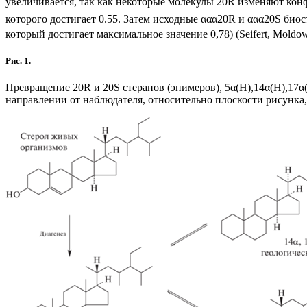
увеличивается, так как некоторые молекулы 20R изменяют кон
которого достигает 0.55. Затем исходные ααα20R и ααα20S био
который достигает максимальное значение 0,78) (Seifert, Moldowan
Рис. 1.
Превращение 20R и 20S стеранов (эпимеров), 5α(Н),14α(H),17α
направлении от наблюдателя, относительно плоскости рисунка