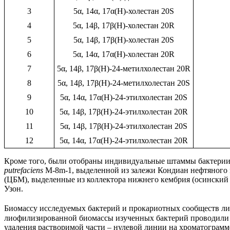
3
5α, 14α, 17α(H)-холестан 20S
4
5α, 14β, 17β(H)-холестан 20R
5
5α, 14β, 17β(H)-холестан 20S
6
5α, 14α, 17α(H)-холестан 20R
7
5α, 14β, 17β(H)-24-метилхолестан 20R
8
5α, 14β, 17β(H)-24-метилхолестан 20S
9
5α, 14α, 17α(H)-24-этилхолестан 20S
10
5α, 14β, 17β(H)-24-этилхолестан 20R
11
5α, 14β, 17β(H)-24-этилхолестан 20S
12
5α, 14α, 17α(H)-24-этилхолестан 20R
Кроме того, были отобраны индивидуальные штаммы бактери
putrefaciens
M-8m-1, выделенной из залежи Кондиан нефтяного 
(ЦБМ), выделенные из коллектора нижнего кембрия (осинский
Узон.
Биомассу исследуемых бактерий и прокариотных сообществ ли
лиофилизированной биомассы изученных бактерий проводили
удаления растворимой части – нулевой линии на хроматограмм