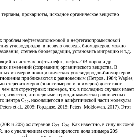
 терпаны, прокариоты, исходное органическое вещество
х проблем нефтегазопоисковой и нефтегазопромысловой
деления углеводородов, в первую очередь, биомаркеров, можно
азования, степень биодеградации, установить миграцию и т.д.
яций в системах нефть–нефть, нефть–ОВ пород и др.
ких изменений (созревания) органического вещества. В
енных изомеров полициклических углеводородов-биомаркеров.
отношения приближаются к равновесным (Петров, 1984; Waples,
ациями стереоизомеров (энантиомеров и эпимеров) достигают
чем для структурных изомеров, т.к. в последних случаях имеет
ример, известно, что первыми термодинамически равновесных
го центра С
, находящегося в алифатической части молекулы
22
ters et al., 2005; Гордадзе, 2015; Peters, Moldowan, 2017). Этот
20R и 20S) αα стеранов С
–С
. Как известно, в силу высокой
27
29
R, но с увеличением степени зрелости доля эпимера 20S
1