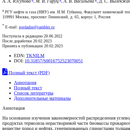
А. А. Юсупова
,
М. В. Гируц
,
А. В. Васильева
,
Д. С. Вылекжа
a
РГУ нефти и газа (НИУ) им. И.М. Губкина, Факультет химической те
119991 Москва, проспект Ленинский, д. 65, корпус 1, Россия
*
E-mail:
gordadze@rambler.ru
Поступила в редакцию 20.06.2022
После доработки 20.02.2023
Принята к публикации 20.02.2023
EDN:
TKNILM
DOI:
10.31857/S0016752523070051
Полный текст (PDF)
Аннотация
Полный текст
Список литературы
Дополнительные материалы
Аннотация
На основании изучения закономерностей распределения углево
продуктах термолиза нерастворимой части биомассы прокариот
веществе пород и нефтях, генерированных глинистыми толщами,