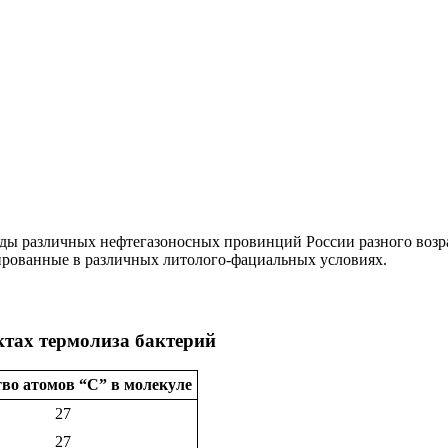
ды различных нефтегазоносных провинций России разного возра
ерированные в различных литолого-фациальных условиях.
тах термолиза бактерий
во атомов “С” в молекуле
27
27