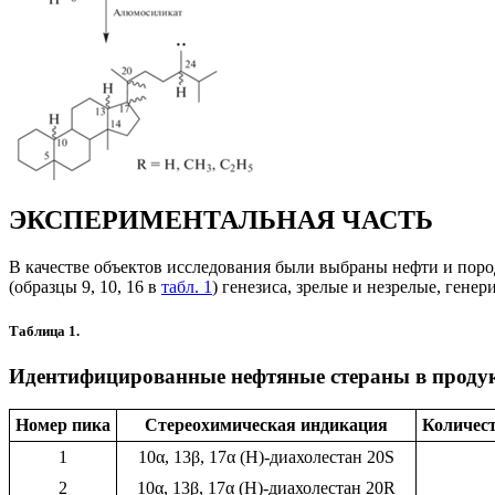
ЭКСПЕРИМЕНТАЛЬНАЯ ЧАСТЬ
В качестве объектов исследования были выбраны нефти и поро
(образцы 9, 10, 16 в
табл. 1
) генезиса, зрелые и незрелые, ген
Таблица 1.
Идентифицированные нефтяные стераны в продук
Номер пика
Стереохимическая индикация
Количест
1
10α, 13β, 17α (Н)-диахолестан 20S
2
10α, 13β, 17α (Н)-диахолестан 20R