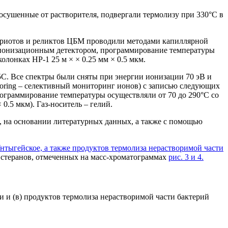
осушенные от растворителя, подвергали термолизу при 330°C в
кариотов и реликтов ЦБМ проводили методами капиллярной
-ионизационным детектором, программирование температуры
олонках HP-1 25 м × × 0.25 мм × 0.5 мкм.
С. Все спектры были сняты при энергии ионизации 70 эВ и
toring – селективный мониторинг ионов) с записью следующих
рограммирование температуры осуществляли от 70 до 290°C cо
.5 мкм). Газ-носитель – гелий.
 на основании литературных данных, а также с помощью
тыгейское, а также продуктов термолиза нерастворимой части
теранов, отмеченных на масс-хроматограммах
рис. 3 и 4
.
ти и (в) продуктов термолиза нерастворимой части бактерий