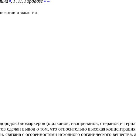
нина
,
Г. Н. Гордадзе
хнологии и экологии
дородов-биомаркеров (
н
-алканов, изопренанов, стеранов и терп
ов сделан вывод о том, что относительно высокая концентрация
 связана с особенностями исходного органического вещества, а