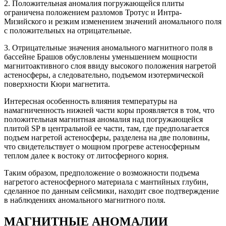
2. Положительная аномалия погружающейся плиты
ограничена положением разломов Тротус и Интра-
Мизийского и резким изменением значений аномального поля
с положительных на отрицательные.
3. Отрицательные значения аномального магнитного поля в
бассейне Брашов обусловлены уменьшением мощности
магнитоактивного слоя ввиду высокого положения нагретой
астеносферы, а следовательно, подъемом изотермической
поверхности Кюри магнетита.
Интересная особенность влияния температуры на
намагниченность нижней части коры проявляется в том, что
положительная магнитная аномалия над погружающейся
плитой SP в центральной ее части, там, где предполагается
подъем нагретой астеносферы, разделена на две половины,
что свидетельствует о мощном прогреве астеносферным
теплом далее к востоку от литосферного корня.
Таким образом, предположение о возможности подъема
нагретого астеносферного материала с мантийных глубин,
сделанное по данным сейсмики, находит свое подтверждение
в наблюдениях аномального магнитного поля.
МАГНИТНЫЕ АНОМАЛИИ