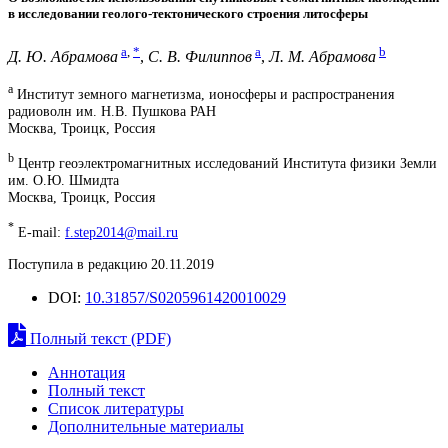
в исследовании геолого-тектонического строения литосферы
a
,
*
a
b
Д. Ю. Абрамова
,
С. В. Филиппов
,
Л. М. Абрамова
a
Институт земного магнетизма, ионосферы и распространения
радиоволн им. Н.В. Пушкова РАН
Москва, Троицк, Россия
b
Центр геоэлектромагнитных исследований Института физики Земли
им. О.Ю. Шмидта
Москва, Троицк, Россия
*
E-mail:
f.step2014@mail.ru
Поступила в редакцию 20.11.2019
DOI:
10.31857/S0205961420010029
Полный текст (PDF)
Аннотация
Полный текст
Список литературы
Дополнительные материалы