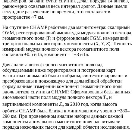
параметров. За одни сутки спутник делал порядка 14 витков,
равномерно охватывая весь интервал долгот. Данные имели
секундное разрешение по времени, что составляет в
пространстве ~7 км.
На спутнике CHAMP работали два магнитометра: скалярный
OVM, регистрировавший амплитуды модуля полного вектора
геомагнитного поля (
Т
) и феррозондовый FGM, измерявший
три ортогональных векторных компоненты (
X
,
Y
,
Z
). Точность
измерений модуля полного вектора геомагнитного поля
составила ±0.5 нТл, компонент ― ±3 нТл.
Для анализа литосферного магнитного поля над
обсуждаемыми ниже территориями и построения карт
магнитных аномалий были отобраны, систематизированы и
преобразованы в подходящую для дальнейшей обработки
форму данные измерений компонент геомагнитного поля
вдоль витков спутника CHAMP. Сформированы базы данных
аномальной части поля модуля полного вектора
T
и
a
вертикальной компоненты
Z
за 2010 год, когда высота
a
орбиты CHAMP была близка к минимальному уровню ~280–
290 км. При проведенном анализе наборы данных каждой
компоненты аномального магнитного поля насчитывали
порядка нескольких тысяч для каждой области исследования.