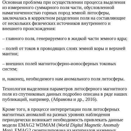
Основная проблема при осуществлении процесса выделения
из измеренного суммарного поля части, обусловленной
намагниченностью горных пород земной литосферы,
заключалась в корректном разделении поля на составляющие
от нескольких физических источников внутреннего и
внешнего происхождения:
– главного поля, генерируемого в жидкой части земного ядра;
– полей от токов в проводящих слоях земной коры и верхней
мантии;
– внешних полей магнитосферно-ионосферных токовых
систем;
и, наконец, необходимого нам аномального поля литосферы.
Технология выделения параметров литосферного магнитного
поля из спутниковых данных подробно описана в ряде наших
публикаций, например, (Абрамова и др., 2016).
Кроме того, в процессе интерпретации поля литосферных
магнитных аномалий на разных уровнях наблюдения
периодически возникает необходимость привлекать данные
модели EMAG2 WDMAM (
World Digital Magnetic Anomaly
Map).
EMAG2 скомпилирована из материалов наземных,