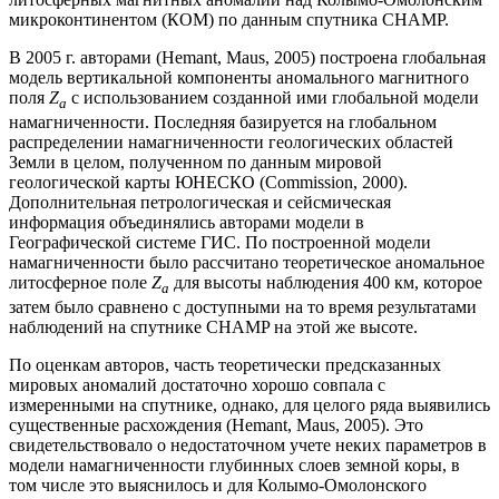
микроконтинентом (КОМ) по данным спутника CHAMP.
В 2005 г. авторами (Hemant, Maus, 2005) построена глобальная
модель вертикальной компоненты аномального магнитного
поля
Z
с использованием созданной ими глобальной модели
a
намагниченности. Последняя базируется на глобальном
распределении намагниченности геологических областей
Земли в целом, полученном по данным мировой
геологической карты ЮНЕСКО (Commission, 2000).
Дополнительная петрологическая и сейсмическая
информация объединялись авторами модели в
Географической системе ГИС. По построенной модели
намагниченности было рассчитано теоретическое аномальное
литосферное поле
Z
для высоты наблюдения 400 км, которое
a
затем было сравнено с доступными на то время результатами
наблюдений на спутнике CHAMP на этой же высоте.
По оценкам авторов, часть теоретически предсказанных
мировых аномалий достаточно хорошо совпала с
измеренными на спутнике, однако, для целого ряда выявились
существенные расхождения (Hemant, Maus, 2005). Это
свидетельствовало о недостаточном учете неких параметров в
модели намагниченности глубинных слоев земной коры, в
том числе это выяснилось и для Колымо-Омолонского