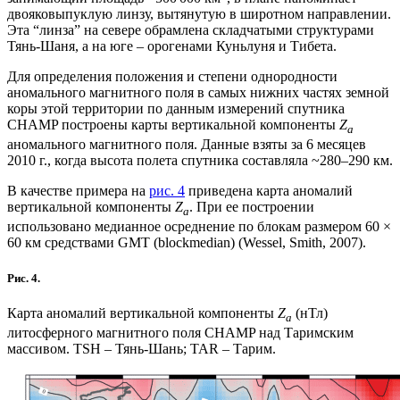
двояковыпуклую линзу, вытянутую в широтном направлении.
Эта “линза” на севере обрамлена складчатыми структурами
Тянь-Шаня, а на юге – орогенами Куньлуня и Тибета.
Для определения положения и степени однородности
аномального магнитного поля в самых нижних частях земной
коры этой территории по данным измерений спутника
CHAMP построены карты вертикальной компоненты
Z
a
аномального магнитного поля. Данные взяты за 6 месяцев
2010 г., когда высота полета спутника составляла ~280–290 км.
В качестве примера на
рис. 4
приведена карта аномалий
вертикальной компоненты
Z
. При ее построении
a
использовано медианное осреднение по блокам размером 60 ×
60 км средствами GMT (blockmedian) (Wessel, Smith, 2007).
Рис. 4.
Карта аномалий вертикальной компоненты
Z
(нТл)
a
литосферного магнитного поля CHAMP над Таримским
массивом. TSH – Тянь-Шань; TAR – Тарим.