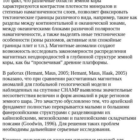
Тот факт, что различные области земной коры
характеризуются контрастом плотности минералов и
степенью намагниченности слоев, позволяет фиксировать
тектонические границы различного вида, например, такие как
разделы между континентальной и океанической зонами,
между океаническими блоками различной полярности
намагниченности, а также выделять иные тектонические
особенности (зоны разломов, активные или спокойные
границы плит и т.п.). Магнитные аномалии создают
возможность исследовать закономерности распределения
магнитных неоднородностей в глубинной структуре земной
коры, как бы “просвечивая” древние платформы.
В работах (Hemant, Maus, 2005; Hemant, Maus, Haak, 2005)
показано, что при сравнении рассчитанных магнитных
аномалий для глобальной геологической модели и
наблюденных на спутнике CHAMP выявлены значительные
несоответствия величин и форм аномалий в ряде регионов
земного шара. Это зачастую обусловлено тем, что архейский
фундамент полностью перекрывается малыми и большими
фанерозойскими структурами с разделяющими их
кайнозойскими, мезозойскими и палеозойскими складчатыми
поясами (Goodwin, 1996). Для решения таких проблем
необходимы дальнейшие серьезные исследования.
Конечно, пользоваться данными известных моделей для