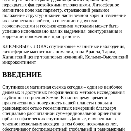
перекрытых фанерозойскими отложениями. Литосферное
магнитное поле как параметр, отражающий реальное
положение структур нижней части земной коры и изменение
их физических свойств, в сочетании с другими
геологическими и геофизическими методами может быть
успешно использовано для их выделения, оконтуривания и
коррекции положения в пространстве.
КЛЮЧЕВЫЕ СЛОВА:
спутниковые магнитные наблюдения,
литосферные магнитные аномалии, зона Вранча, Тарим,
Хатангский центр тpапповыx излияний, Колымо-Омолонский
микроконтинент
ВВЕДЕНИЕ
Спутниковая магнитная съемка сегодня – один из наиболее
дешевых и доступных геофизических методов исследования
глубинного строения Земли. К настоящему времени
практически вся поверхность нашей планеты покрыта
равномерной сетью геомагнитных измерений благодаря
специально рассчитанной субмеридиональной ориентации
орбит геофизических спутников. Данные, измеренные в
течение нескольких месяцев, а тем более, нескольких лет,
обеспечивают беспрецедентный глобальный и равномерный