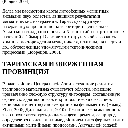
(Pirajno, 2004).
Далее мы рассмотрим карты литосферных магнитных
аномалий двух областей, явившихся результатами
магматических извержений: Таримскую крупную
изверженную провинцию на территории Центрально-
Азиатского складчатого пояса и Хатангский центр трапповых
излияний (Таймыр). В ареале этих структур образовались
крупные месторождения меди, никеля, платины, палладия и
др., обусловленные упомянутыми тектоническими
процессами (Добрецов, 2008).
ТАРИМСКАЯ ИЗВЕРЖЕННАЯ
ПРОВИНЦИЯ
В ряде районов Центральной Азии вследствие развития
траппового магматизма существуют области, имеющие
чрезвычайно сложную структуру литосферы, составленную
серией складчатых поясов и кристаллических массивов
(микроконтинентов) с докембрийским фундаментом (Huang J.,
Zhao, 2006; Диденко и др., 2010). Тектоническая активность
ярко проявляется здесь до настоящего времени, ее природа
определяется сложным взаимодействием литосферных плит и
активными мантийными процессами. Актуальной задачей