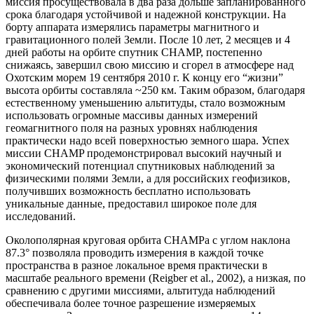
миссия просуществовала в два раза дольше запланированного
срока благодаря устойчивой и надежной конструкции. На
борту аппарата измерялись параметры магнитного и
гравитационного полей Земли. После 10 лет, 2 месяцев и 4
дней работы на орбите спутник CHAMP, постепенно
снижаясь, завершил свою миссию и сгорел в атмосфере над
Охотским морем 19 сентября 2010 г. К концу его “жизни”
высота орбиты составляла ~250 км. Таким образом, благодаря
естественному уменьшению альтитуды, стало возможным
использовать огромные массивы данных измерений
геомагнитного поля на разных уровнях наблюдения
практически надо всей поверхностью земного шара. Успех
миссии CHAMP продемонстрировал высокий научный и
экономический потенциал спутниковых наблюдений за
физическими полями Земли, а для российских геофизиков,
получивших возможность бесплатно использовать
уникальные данные, предоставил широкое поле для
исследований.
Околополярная круговая орбита CHAMPа с углом наклона
87.3° позволяла проводить измерения в каждой точке
пространства в разное локальное время практически в
масштабе реального времени (Reigber et al., 2002), а низкая, по
сравнению с другими миссиями, альтитуда наблюдений
обеспечивала более точное разрешение измеряемых