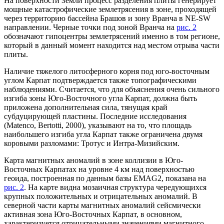
На поверхности Земли процесс разделения плиты генерирует
мощные катастрофические землетрясения в зоне, проходящей
через территорию бассейна Брашов и зону Вранча в NE-SW
направлении. Черные точки под зоной Вранча на
рис. 2
обозначают гипоцентры землетрясений именно в том регионе,
который в данный момент находится над местом отрыва части
плиты.
Наличие тяжелого литосферного корня под юго-восточным
углом Карпат подтверждается также топографическими
наблюдениями. Считается, что для объяснения очень сильного
изгиба зоны Юго-Восточного угла Карпат, должна быть
приложена дополнительная сила, тянущая край
субдуцирующей пластины. Последние исследования
(Matenco, Bertotti, 2000), указывают на то, что площадь
наибольшего изгиба угла Карпат также ограничена двумя
коровыми разломами: Тротус и Интра-Мизийским.
Карта магнитных аномалий в зоне коллизии в Юго-
Восточных Карпатах на уровне 4 км над поверхностью
геоида, построенная по данным базы EMAG2, показана на
рис. 2
. На карте видна мозаичная структура чередующихся
крупных положительных и отрицательных аномалий. В
северной части карты магнитных аномалий сейсмически
активная зона Юго-Восточных Карпат, в основном,
характеризуется отрицательными значениями магнитного