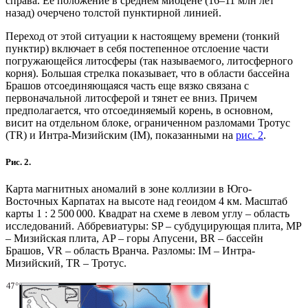
справа. Ее положение в среднем миоцене (16–11 млн лет
назад) очерчено толстой пунктирной линией.
Переход от этой ситуации к настоящему времени (тонкий
пунктир) включает в себя постепенное отслоение части
погружающейся литосферы (так называемого, литосферного
корня). Большая стрелка показывает, что в области бассейна
Брашов отсоединяющаяся часть еще вязко связана с
первоначальной литосферой и тянет ее вниз. Причем
предполагается, что отсоединяемый корень, в основном,
висит на отдельном блоке, ограниченном разломами Тротус
(TR) и Интра-Мизийским (IM), показанными на
рис. 2
.
Рис. 2.
Карта магнитных аномалий в зоне коллизии в Юго-
Восточных Карпатах на высоте над геоидом 4 км. Масштаб
карты 1 : 2 500 000. Квадрат на схеме в левом углу – область
исследований. Аббревиатуры: SP – субдуцирующая плита, MP
– Мизийская плита, AP – горы Апусени, BR – бассейн
Брашов, VR – область Вранча. Разломы: IM – Интра-
Мизийский, TR – Тротус.