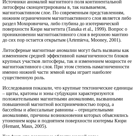
Источники аномалий магнитного поля континентальной
литосферы сконцентрированы в, так называемом,
магнитоактивном слое. По современным представлениям,
нижним ограничением магнитоактивного слоя является либо
раздел Мохоровичича, либо глубина до изотермической
поверхности Кюри магнетита (Tanaka et al., 1999). Вопрос о
проникновении магнитоактивного слоя в верхнюю мантию
до сих пор остается открытым (Artemieva, Mooney, 2001).
Литосферные магнитные аномалии могут быть вызваны как
изменением средней эффективной намагниченности блоков
крупных участков литосферы, так и изменением мощности ее
магнитоактивного слоя. При этом степень намагниченности
именно нижней части земной коры играет наиболее
существенную роль.
Исследования показали, что крупные тектонические единицы
– щиты, кратоны и зоны субдукции характеризуются
положительными магнитными аномалиями, вызванными
повышенной магнитной восприимчивостью пород, а
бассейны и абиссальные равнины – отрицательными
аномалиями, причины возникновения которых объяснялись
утонением коры и поднятием поверхности изотермы Кюри
(Hemant, Maus, 2005).