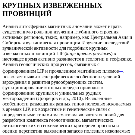
КРУПНЫХ ИЗВЕРЖЕННЫХ
ПРОВИНЦИЙ
Анализ литосферных магнитных аномалий может играть
существенную роль при изучении глубинного строения
активных регионов, таких, например, как Центральная Азия и
Сибирская вулканическая провинция. Изучение последствий
вулканической активности для подобных крупных
изверженных провинций LIP (
large igneous provinces
) в
настоящее время активно развивается в геологии и геофизике.
Анализ геологических процессов, связанных с
1
1
формированием LIP и проявлением мантийных плюмов
,
позволяет выявить специфические особенности условий
зарождения и развития рудообразующих систем,
функционирование которых нередко приводит к
формированию крупных и уникальных рудных
месторождений (Добрецов и др., 2010). Выявленные
особенности размещения разных типов полезных ископаемых
в ареалах LIP, их возрастные и генетические связи с
определенными типами магматизма являются основой для
разработки комплекса геологических, магматических,
литологических и геохимических критериев прогноза и
оценки перспектив выявления запасов полезных ископаемых