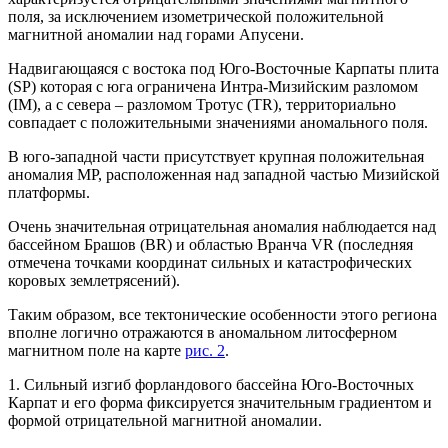
поля, за исключением изометрической положительной
магнитной аномалии над горами Апусени.
Надвигающаяся с востока под Юго-Восточные Карпаты плита
(SP) которая с юга ограничена Интра-Мизийским разломом
(IM), а с севера – разломом Тротус (TR), территориально
совпадает с положительными значениями аномального поля.
В юго-западной части присутствует крупная положительная
аномалия MP, расположенная над западной частью Мизийской
платформы.
Очень значительная отрицательная аномалия наблюдается над
бассейном Брашов (BR) и областью Вранча VR (последняя
отмечена точками координат сильных и катастрофических
коровых землетрясений).
Таким образом, все тектонические особенности этого региона
вполне логично отражаются в аномальном литосферном
магнитном поле на карте
рис. 2
.
1. Сильный изгиб форландового бассейна Юго-Восточных
Карпат и его форма фиксируется значительным градиентом и
формой отрицательной магнитной аномалии.