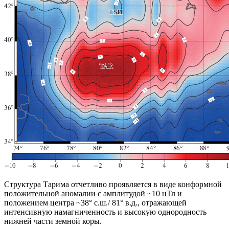
Структура Тарима отчетливо проявляется в виде конформной
положительной аномалии с амплитудой ~10 нТл и
положением центра ~38° с.ш./ 81° в.д., отражающей
интенсивную намагниченность и высокую однородность
нижней части земной коры.