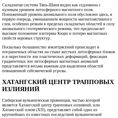
Складчатая система Тянь-Шаня видна как седловина с
нулевым уровнем литосферного магнитного поля.
Пониженный уровень аномального поля обусловлен здесь, в
первую очередь, уменьшением мощности магнитоактивного
слоя, особенно резким в пределах складчатых областей в силу
аномального геотермического режима, что предполагает
высокое положение изотермы Кюри и потерю магнитных
свойств коровых структур.
Поскольку большинство землетрясений происходит в
пограничных областях на стыке жестких литосферных блоков
и в окрестности зон пластических деформаций, фиксация
градиентных зон литосферных магнитных аномалий
представляется весьма важным для выделения областей
повышенной сейсмической угрозы.
ХАТАНГСКИЙ ЦЕНТР ТРАППОВЫХ
ИЗЛИЯНИЙ
Сибирская вулканическая провинция, частью которой
является Хатангский центр трапповых излияний, или
Хатангский плюм (ХП), представляет собой одно из
крупнейших из известных последствий вулканической