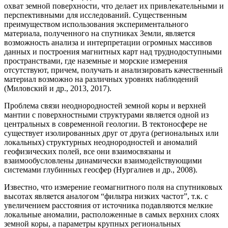
охват земной поверхности, что делает их привлекательными и
перспективными для исследований. Существенным
преимуществом использования экспериментального
материала, полученного на спутниках Земли, является
возможность анализа и интерпретации огромных массивов
данных и построения магнитных карт над труднодоступными
пространствами, где наземные и морские измерения
отсутствуют, причем, получать и анализировать качественный
материал возможно на различных уровнях наблюдений
(Миловский и др., 2013, 2017).
Проблема связи неоднородностей земной коры и верхней
мантии с поверхностными структурами является одной из
центральных в современной геологии. В тектоносфере не
существует изолированных друг от друга (региональных или
локальных) структурных неоднородностей и аномалий
геофизических полей, все они взаимосвязаны и
взаимообусловлены динамически взаимодействующими
системами глубинных геосфер (Нургалиев и др., 2008).
Известно, что измерение геомагнитного поля на спутниковых
высотах является аналогом “фильтра низких частот”, т.к. с
увеличением расстояния от источника подавляются мелкие
локальные аномалии, расположенные в самых верхних слоях
земной коры, а параметры крупных региональных