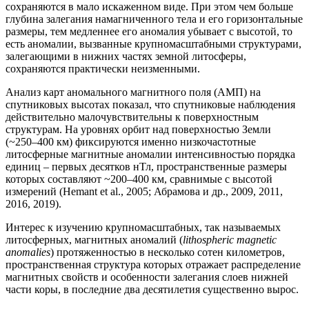
сохраняются в мало искаженном виде. При этом чем больше
глубина залегания намагниченного тела и его горизонтальные
размеры, тем медленнее его аномалия убывает с высотой, то
есть аномалии, вызванные крупномасштабными структурами,
залегающими в нижних частях земной литосферы,
сохраняются практически неизменными.
Анализ карт аномального магнитного поля (АМП) на
спутниковых высотах показал, что спутниковые наблюдения
действительно малочувствительны к поверхностным
структурам. На уровнях орбит над поверхностью Земли
(~250–400 км) фиксируются именно низкочастотные
литосферные магнитные аномалии интенсивностью порядка
единиц – первых десятков нТл, пространственные размеры
которых составляют ~200–400 км, сравнимые с высотой
измерений (Hemant et al., 2005; Абрамова и др., 2009, 2011,
2016, 2019).
Интерес к изучению крупномасштабных, так называемых
литосферных, магнитных аномалий (
lithospheric magnetic
anomalies
) протяженностью в несколько сотен километров,
пространственная структура которых отражает распределение
магнитных свойств и особенности залегания слоев нижней
части коры, в последние два десятилетия существенно вырос.