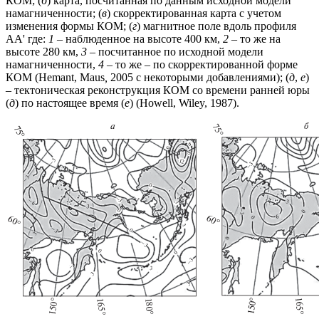
КОМ; (
б
) карта, посчитанная по данным исходной модели
намагниченности; (
в
) скорректированная карта с учетом
изменения формы КОМ; (
г
) магнитное поле вдоль профиля
AA' где:
1
– наблюденное на высоте 400 км,
2
– то же на
высоте 280 км,
3
– посчитанное по исходной модели
намагниченности,
4
– то же – по скорректированной форме
КОМ (Hemant, Maus
,
2005 с некоторыми добавлениями); (
д
,
е
)
– тектоническая реконструкция КОМ со времени ранней юры
(
д
) по настоящее время (
е
) (Howell, Wiley, 1987).