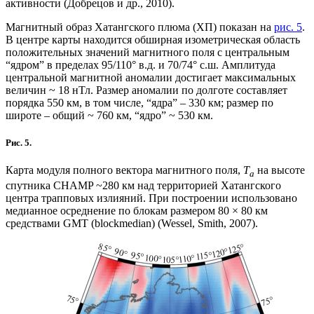
активности (Добрецов и др., 2010).
Магнитный образ Хатангского плюма (ХП) показан на
рис. 5
.
В центре карты находится обширная изометрическая область
положительных значений магнитного поля с центральным
“ядром” в пределах 95/110° в.д. и 70/74° с.ш. Амплитуда
центральной магнитной аномалии достигает максимальных
величин ~ 18 нТл. Размер аномалии по долготе составляет
порядка 550 км, в том числе, “ядра” – 330 км; размер по
широте – общий ~ 760 км, “ядро” ~ 530 км.
Рис. 5.
Карта модуля полного вектора магнитного поля,
Т
на высоте
а
спутника CHAMP ~280 км над территорией Хатангского
центра трапповых излияний. При построении использовано
медианное осреднение по блокам размером 80 × 80 км
средствами GMT (blockmedian) (Wessel, Smith, 2007).