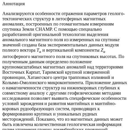
Аннотация
Анализируются особенности отражения параметров геолого-
тектонических структур в литосферных магнитных
аномалиях, построенных по геомагнитным измерениям
спутника Земли CHAMP. С помощью специально
разработанной оригинальной технологии выделения
аномального магнитного поля из измеренных на спутнике
значений создана база экспериментальных данных модуля
полного вектора
T
и вертикальной компоненты
Z
a
a
литосферного магнитного поля на спутниковых высотах. По
полученным данным определено положение
крупномасштабных магнитных аномалий над территориями
Восточных Карпат, Таримской крупной изверженной
провинции, Хатангского центра тpапповыx излияний и
Колымо-Омолонского микроконтинента. Приложение данных
о намагниченности структур на нижнекоровых глубинах к
совместному анализу с другими геофизическими методами
исследования позволяет выявить специфические особенности
условий зарождения и развития мантийных и мантийно-
коровых рудообразующих систем, приводящих к
формированию крупных и уникальных рудных
месторождений. Показано, что из магнитных данных может
быть извлечена количественная геологическая информация
путем уточнения границ докембрийских провинций,