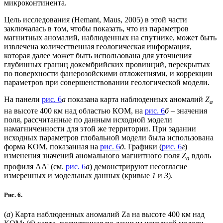
микроконтинента.
Цель исследования (Hemant, Maus, 2005) в этой части
заключалась в том, чтобы показать, что из параметров
магнитных аномалий, наблюденных на спутнике, может быть
извлечена количественная геологическая информация,
которая далее может быть использована для уточнения
глубинных границ докембрийских провинций, перекрытых
по поверхности фанерозойскими отложениями, и коррекции
параметров при совершенствовании геологической модели.
На панели
рис. 6
а
показана карта наблюденных аномалий
Z
a
на высоте 400 км над областью КОМ, на
рис. 6
б
– значения
поля, рассчитанные по данным исходной модели
намагниченности для этой же территории. При задании
исходных параметров глобальной модели была использована
форма КОМ, показанная на
рис. 6
д
. Графики (
рис. 6
г
)
изменения значений аномального магнитного поля
Z
вдоль
a
профиля АА' (см.
рис. 6
а
) демонстрируют несогласие
измеренных и модельных данных (кривые
1
и
3
).
Рис. 6.
(
a
) Карта наблюденных аномалий Za на высоте 400 км над