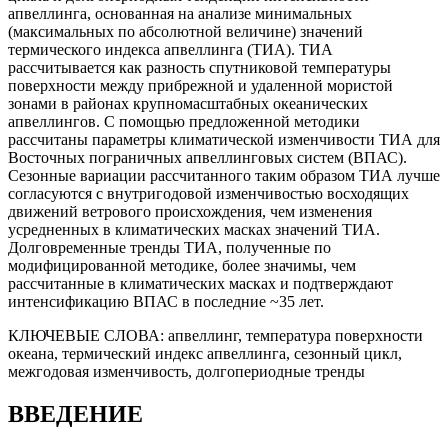
апвеллинга, основанная на анализе минимальных
(максимальных по абсолютной величине) значений
термического индекса апвеллинга (ТИА). ТИА
рассчитывается как разность спутниковой температуры
поверхности между прибрежной и удаленной мористой
зонами в районах крупномасштабных океанических
апвеллингов. С помощью предложенной методики
рассчитаны параметры климатической изменчивости ТИА для
Восточных пограничных апвеллинговых систем (ВПАС).
Сезонные вариации рассчитанного таким образом ТИА лучше
согласуются с внутригодовой изменчивостью восходящих
движений ветрового происхождения, чем изменения
усредненных в климатических масках значений ТИА.
Долговременные тренды ТИА, полученные по
модифицированной методике, более значимы, чем
рассчитанные в климатических масках и подтверждают
интенсификацию ВПАС в последние ~35 лет.
КЛЮЧЕВЫЕ СЛОВА:
апвеллинг, температура поверхности
океана, термический индекс апвеллинга, сезонный цикл,
межгодовая изменчивость, долгопериодные тренды
ВВЕДЕНИЕ