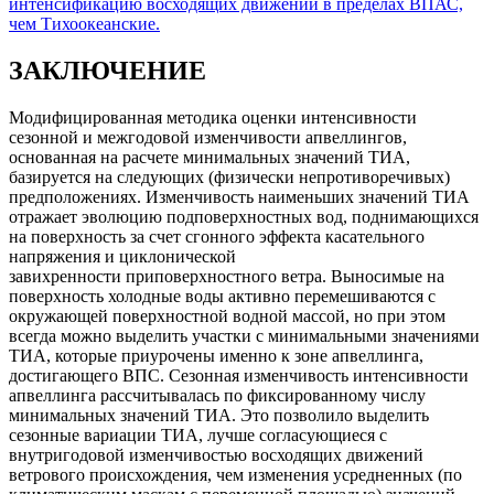
интенсификацию восходящих движений в пределах ВПАС,
чем Тихоокеанские.
ЗАКЛЮЧЕНИЕ
Модифицированная методика оценки интенсивности
сезонной и межгодовой изменчивости апвеллингов,
основанная на расчете минимальных значений ТИА,
базируется на следующих (физически непротиворечивых)
предположениях. Изменчивость наименьших значений ТИА
отражает эволюцию подповерхностных вод, поднимающихся
на поверхность за счет сгонного эффекта касательного
напряжения и циклонической
завихренности приповерхностного ветра. Выносимые на
поверхность холодные воды активно перемешиваются с
окружающей поверхностной водной массой, но при этом
всегда можно выделить участки с минимальными значениями
ТИА, которые приурочены именно к зоне апвеллинга,
достигающего ВПС. Сезонная изменчивость интенсивности
апвеллинга рассчитывалась по фиксированному числу
минимальных значений ТИА. Это позволило выделить
сезонные вариации ТИА, лучше согласующиеся с
внутригодовой изменчивостью восходящих движений
ветрового происхождения, чем изменения усредненных (по