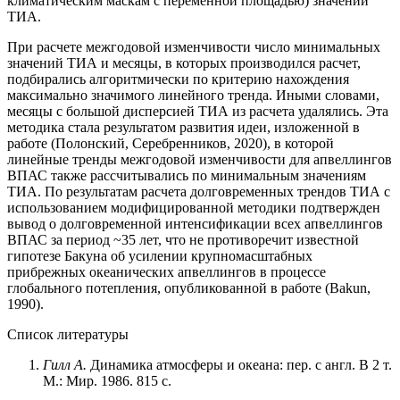
климатическим маскам с переменной площадью) значений
ТИА.
При расчете межгодовой изменчивости число минимальных
значений ТИА и месяцы, в которых производился расчет,
подбирались алгоритмически по критерию нахождения
максимально значимого линейного тренда. Иными словами,
месяцы с большой дисперсией ТИА из расчета удалялись. Эта
методика стала результатом развития идеи, изложенной в
работе (Полонский, Серебренников, 2020), в которой
линейные тренды межгодовой изменчивости для апвеллингов
ВПАС также рассчитывались по минимальным значениям
ТИА. По результатам расчета долговременных трендов ТИА с
использованием модифицированной методики подтвержден
вывод о долговременной интенсификации всех апвеллингов
ВПАС за период ~35 лет, что не противоречит известной
гипотезе Бакуна об усилении крупномасштабных
прибрежных океанических апвеллингов в процессе
глобального потепления, опубликованной в работе (Bakun,
1990).
Список литературы
Гилл А.
Динамика атмосферы и океана: пер. с англ. В 2 т.
М.: Мир. 1986. 815 с.