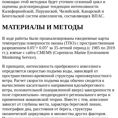
помощью этой методики будет уточнен сезонный цикл и
оценены долгопериодные тенденции интенсивности
Калифорнийской, Перуанской, Чилийской, Канарской и
Бенгельской систем апвеллингов, составляющих ВПАС.
МАТЕРИАЛЫ И МЕТОДЫ
В ходе работы были проанализированы ежедневные карты
температуры поверхности океана (ТПО) с пространственным
разрешением 0.05°× 0.05° за 35-летний период (с 1985 по 2019
гг.), взятые с сайта CMEMS (Copernicus Marine Environment
Monitoring Service).
В принципе, интенсивность прибрежного апвеллинга
определяется скоростью подъема воды, зависящей от
пространственно-временной структуры приповерхностного
ветра. Расчет скорости подъема воды обычно сводится к
вычислению касательного напряжения вдольберегового
ветра, положительной (направленной вверх) завихренности в
поле горизонтально- неоднородного регионального ветра и
применения экмановской теории. Вместе с тем, апвеллинг
зависит от глубины места, характера береговой линии,
топографии дна, расстояния от берега, структуры
океанической циркуляции и множества других факторов.