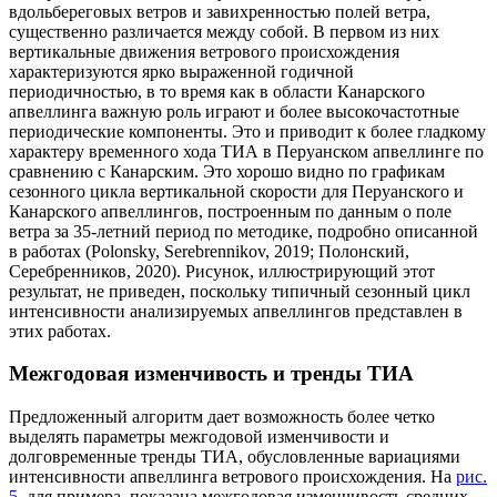
вдольбереговых ветров и завихренностью полей ветра,
существенно различается между собой. В первом из них
вертикальные движения ветрового происхождения
характеризуются ярко выраженной годичной
периодичностью, в то время как в области Канарского
апвеллинга важную роль играют и более высокочастотные
периодические компоненты. Это и приводит к более гладкому
характеру временного хода ТИА в Перуанском апвеллинге по
сравнению с Канарским. Это хорошо видно по графикам
сезонного цикла вертикальной скорости для Перуанского и
Канарского апвеллингов, построенным по данным о поле
ветра за 35-летний период по методике, подробно описанной
в работах (Polonsky, Serebrennikov, 2019; Полонский,
Серебренников, 2020). Рисунок, иллюстрирующий этот
результат, не приведен, поскольку типичный сезонный цикл
интенсивности анализируемых апвеллингов представлен в
этих работах.
Межгодовая изменчивость и тренды ТИА
Предложенный алгоритм дает возможность более четко
выделять параметры межгодовой изменчивости и
долговременные тренды ТИА, обусловленные вариациями
интенсивности апвеллинга ветрового происхождения. На
рис.
5
, для примера, показана межгодовая изменчивость средних