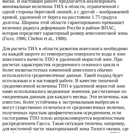
маски. В настоящей работе предлагается анализировать
минимальные величины ТИА в области, ограниченной с
одной стороны береговой линией, а с другой – воображаемой
кривой, удаленной от берега на расстояние 1.75 градуса
долготы. Ширина этой области гарантированно превышает
величину радиуса деформации Россби в районе ВПАС,
которая определяет характерный размер апвеллинговой зоны
(Гилл, 1986; Chelton et al., 1988).
Для расчета ТИА в области развития апвеллинга необходимо
на каждой широте из температуры поверхности воды в зоне
апвеллинга вычесть ТПО в удаленной мористой зоне. При
расчетах характеристик осредненного сезонного цикла и
более низкочастотных изменений апвеллинга обычно
используются среднемесячные данные. Такой подход будет
использован и в настоящей работе. В качестве типичной
среднемесячной величины ТПО в удаленной мористой зоне
нами использовались медианные значения, рассчитанные по
ежедневным данным для каждого месяца. Эти величины, как
известно, более устойчивы к экстремальным выбросам и
могут существенно отличаться от среднемесячных величин,
полученных простым арифметическим осреднением, если
гистограмма ТПО плохо аппроксимируется вероятностным
распределением Гаусса. Такая ситуация типична, например,
для восточной части экваториальной зоны Тихого океана, где