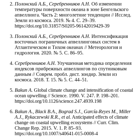
Полонский А.Б., Серебренников А.Н.
Об изменении
температуры поверхности океана в зоне Бенгельского
апвеллинга. Часть 2: многолетние тенденции // Исслед.
Земли из космоса. 2019. № 4. С. 29–39.
https://doi.org/10.31857/S0205-96142019429-39
Полонский А.Б., Серебренников А.Н.
Интенсификация
восточных пограничных апвеллинговых систем в
Атлантическом и Тихом океанах // Метеорология и
гидрология. 2020. № 5. С. 86–95.
Серебренников А.Н.
Улучшенная методика определения
индексов прибрежных апвеллингов по спутниковым
данным // Соврем. пробл. дист. зондир. Земли из
космоса. 2018. Т. 15. № 5. С. 44–51.
Bakun A.
Global climate change and intensification of coastal
ocean upwelling // Science. 1990. V. 247. P. 198–201.
https://doi.org/10.1126/science.247.4939.198
Bakun A., Black B.A., Bograd S.J., García-Reyes M., Miller
A.J., Rykaczewski R.R., et al.
Anticipated effects of climate
change on coastal upwelling ecosystems // Curr. Clim.
Change Rep. 2015. V. 1. P. 85–93.
https://doi.org/10.1007/s40641-015-0008-4