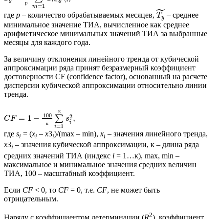
y
m
y
р
=
1
m
˜
где
р
– количество обрабатываемых месяцев,
– среднее
T
y
минимальное значение ТИА, вычисленное как среднее
арифметическое минимальных значений ТИА за выбранные
месяцы для каждого года.
За величину отклонения линейного тренда от кубической
аппроксимации ряда принят безразмерный коэффициент
достоверности CF (confidence factor), основанный на расчете
дисперсии кубической аппроксимации относительно линии
тренда.
к
100
2
=
1
−
,
∑
C
F
s
i
к
=
1
i
где
s
= (
x
–
x
3
)/(max – min),
x
– значения линейного тренда,
i
i
i
i
x
3
– значения кубической аппроксимации, к – длина ряда
i
средних значений ТИА (индекс
i
= 1…к), max, min –
максимальное и минимальное значения средних величин
ТИА, 100 – масштабный коэффициент.
Если
CF
< 0, то
CF
= 0, т.е.
CF
, не может быть
отрицательным.
2
Наряду с коэффициентом детерминации (
R
), коэффициент