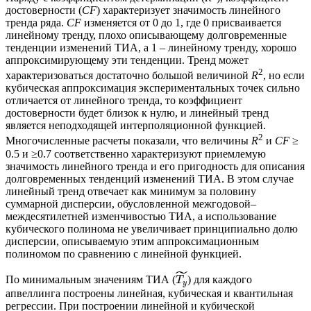
достоверности (
CF
) характеризует значимость линейного
тренда ряда.
CF
изменяется от 0 до 1, где 0 присваивается
линейному тренду, плохо описывающему долговременные
тенденции изменений ТИА, а 1 – линейному тренду, хорошо
аппроксимирующему эти тенденции. Тренд может
2
характеризоваться достаточно большой величиной
R
, но если
кубическая аппроксимация экспериментальных точек сильно
отличается от линейного тренда, то коэффициент
достоверности будет близок к нулю, и линейный тренд
является неподходящей интерполяционной функцией.
2
Многочисленные расчеты показали, что величины
R
и
CF
≥
0.5 и ≥0.7 соответственно характеризуют приемлемую
значимость линейного тренда и его пригодность для описания
долговременных тенденций изменений ТИА. В этом случае
линейный тренд отвечает как минимум за половину
суммарной дисперсии, обусловленной межгодовой–
междесятилетней изменчивостью ТИА, а использование
кубического полинома не увеличивает принципиально долю
дисперсии, описываемую этим аппроксимационным
полиномом по сравнению с линейной функцией.
˜
По минимальным значениям ТИА (
) для каждого
T
y
апвеллинга построены линейная, кубическая и квантильная
регрессии. При построении линейной и кубической