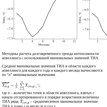
Методика расчета долговременного тренда интенсивности
апвеллинга с использований минимальных значений ТИА
Средние минимальные значения ТИА в области каждого
апвеллинга для каждого года и каждого месяца вычисляются
по “
n
” минимальным значениям:
˜
n
1
=
\;
∑
T
T
,
,
,
\;
,
m
y
i
m
y
n
=
1
i
где
n
– количество точек в области апвеллинга, взятых с
начала отсортированного в порядке возрастания величины
ТИА ряда;
– среднемесячное минимальное значение
T
,
,
i
m
y
ТИА в точке
i
за месяц
m
и год
y
.