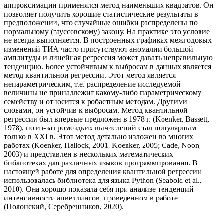
аппроксимации применялся метод наименьших квадратов. Он
позволяет получить хорошие статистические результаты в
предположении, что случайные ошибки распределены по
нормальному (гауссовскому) закону. На практике это условие
не всегда выполняется. В построенных графиках межгодовых
изменений ТИА часто присутствуют аномалии большой
амплитуды и линейная регрессия может давать неправильную
тенденцию. Более устойчивым к выбросам в данных является
метод квантильной регрессии. Этот метод является
непараметрическим, т.е. распределение исследуемой
величины не принадлежит какому-либо параметрическому
семейству и относится к робастным методам. Другими
словами, он устойчив к выбросам. Метод квантильной
регрессии был впервые предложен в 1978 г. (Koenker, Bassett,
1978), но из-за громоздких вычислений стал популярным
только в XXI в. Этот метод детально изложен во многих
работах (Koenker, Hallock, 2001; Koenker, 2005; Cade, Noon,
2003) и представлен в нескольких математических
библиотеках для различных языков программирования. В
настоящей работе для определения квантильной регрессии
использовалась библиотека для языка Python (Seabold et al.,
2010). Она хорошо показала себя при анализе тенденций
интенсивности апвеллингов, проведенном в работе
(Полонский, Серебренников, 2020).