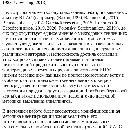
1983; Upwelling, 2013).
Несмотря на множество опубликованных работ, посвященных
анализу ВПАС (например, (Bakun, 1990; Bakun et al., 2015;
Belmadani et al., 2014; García-Reyes et al., 2015; Полонский,
Серебренников, 2019, 2020; Polonsky, Serebrennikov, 2019)), до
сих пор отсутствует единое мнение о межгодовых тенденциях
в интенсивности различных апвеллингов этой системы.
Существуют даже значительные различия в характеристиках
сезонного цикла интенсивности апвеллингов, выделенных
различными авторами. Неспособность достичь согласия в
этих вопросах связана с объективными причинами:
недостаточной продолжительностью ветровых и
температурных временных рядов в окрестности ВПАС,
низким разрешением данных по приповерхностному ветру и,
особенно, отсутствием качественных данных о ветре в
непосредственной близости к берегу (фактически, на
расстоянии порядка радиуса деформации Россби от береговой
черты), а также использованием недостаточно надежной
методики выделения апвеллингов.
В настоящей работе будет рассмотрена модифицированная
методика идентификации зон апвеллинга и его
интенсивности, основанная на анализе минимальных
(максимальных по абсолютной величине) значений ТИА. С