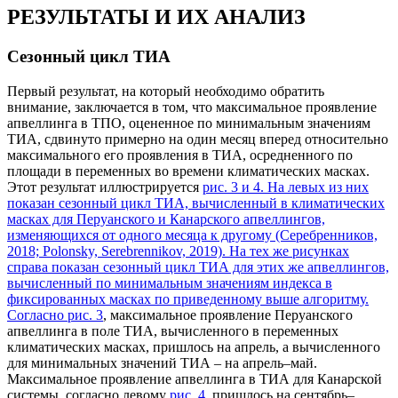
РЕЗУЛЬТАТЫ И ИХ АНАЛИЗ
Сезонный цикл ТИА
Первый результат, на который необходимо обратить
внимание, заключается в том, что максимальное проявление
апвеллинга в ТПО, оцененное по минимальным значениям
ТИА, сдвинуто примерно на один месяц вперед относительно
максимального его проявления в ТИА, осредненного по
площади в переменных во времени климатических масках.
Этот результат иллюстрируется
рис. 3 и 4
. На левых из них
показан сезонный цикл ТИА, вычисленный в климатических
масках для Перуанского и Канарского апвеллингов,
изменяющихся от одного месяца к другому (Серебренников,
2018; Polonsky, Serebrennikov, 2019). На тех же рисунках
справа показан сезонный цикл ТИА для этих же апвеллингов,
вычисленный по минимальным значениям индекса в
фиксированных масках по приведенному выше алгоритму.
Согласно
рис. 3
, максимальное проявление Перуанского
апвеллинга в поле ТИА, вычисленного в переменных
климатических масках, пришлось на апрель, а вычисленного
для минимальных значений ТИА – на апрель–май.
Максимальное проявление апвеллинга в ТИА для Канарской
системы, согласно левому
рис. 4
, пришлось на сентябрь–