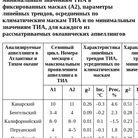
фиксированных масках (А2), параметры
линейных трендов, осредненных по
климатическим маскам ТИА и по минимальным
значениям ТИА, для каждого из
рассматриваемых океанических апвеллингов
Анализируемые
Сезонный
Характеристика
Харак
апвеллинги в
цикл. Номера
линейных
ли
Атлантике и
месяцев с
трендов ТИА,
т
Тихом океане
максимальным
усредненных по
мини
проявлением
климатическим
знач
апвеллинга в
маскам
ТИА
А1
А2
2
Inc,
Proc,
2
R
R
°C
%
Канарский
10
11
0.26
–0.3
4.6
0.51
Бенгельский
3–4
4
0.09
–0.2
2.3
0.28
Калифорнийский
8–9
8–9
0.01
0.1
–1.5
0.23
Перуанский
4
4–5
0.01
–0.1
1.8
0.20