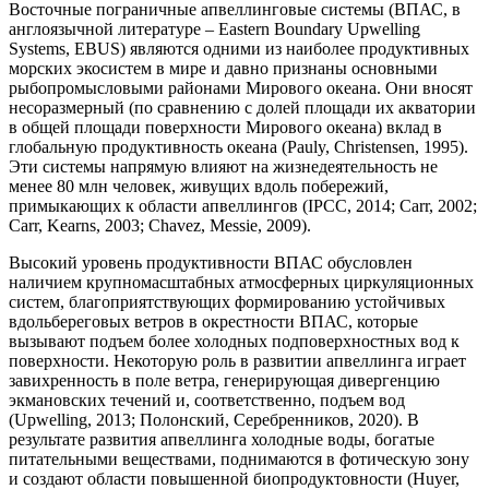
Восточные пограничные апвеллинговые системы (ВПАС, в
англоязычной литературе – Eastern Boundary Upwelling
Systems, EBUS) являются одними из наиболее продуктивных
морских экосистем в мире и давно признаны основными
рыбопромысловыми районами Мирового океана. Они вносят
несоразмерный (по сравнению с долей площади их акватории
в общей площади поверхности Мирового океана) вклад в
глобальную продуктивность океана (Pauly, Christensen, 1995).
Эти системы напрямую влияют на жизнедеятельность не
менее 80 млн человек, живущих вдоль побережий,
примыкающих к области апвеллингов (IPCC, 2014; Carr, 2002;
Carr, Kearns, 2003; Chavez, Messie, 2009).
Высокий уровень продуктивности ВПАС обусловлен
наличием крупномасштабных атмосферных циркуляционных
систем, благоприятствующих формированию устойчивых
вдольбереговых ветров в окрестности ВПАС, которые
вызывают подъем более холодных подповерхностных вод к
поверхности. Некоторую роль в развитии апвеллинга играет
завихренность в поле ветра, генерирующая дивергенцию
экмановских течений и, соответственно, подъем вод
(Upwelling, 2013; Полонский, Серебренников, 2020). В
результате развития апвеллинга холодные воды, богатые
питательными веществами, поднимаются в фотическую зону
и создают области повышенной биопродуктовности (Huyer,