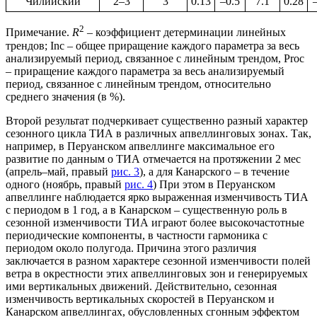
Чилийский
2–3
3
0.13
–0.5
7.1
0.28
2
Примечание.
R
– коэффициент детерминации линейных
трендов; Inc – общее приращение каждого параметра за весь
анализируемый период, связанное с линейным трендом, Proc
– приращение каждого параметра за весь анализируемый
период, связанное с линейным трендом, относительно
среднего значения (в %).
Второй результат подчеркивает существенно разный характер
сезонного цикла ТИА в различных апвеллинговых зонах. Так,
например, в Перуанском апвеллинге максимальное его
развитие по данным о ТИА отмечается на протяжении 2 мес
(апрель–май, правый
рис. 3
), а для Канарского – в течение
одного (ноябрь, правый
рис. 4
) При этом в Перуанском
апвеллинге наблюдается ярко выраженная изменчивость ТИА
с периодом в 1 год, а в Канарском – существенную роль в
сезонной изменчивости ТИА играют более высокочастотные
периодические компоненты, в частности гармоника с
периодом около полугода. Причина этого различия
заключается в разном характере сезонной изменчивости полей
ветра в окрестности этих апвеллинговых зон и генерируемых
ими вертикальных движений. Действительно, сезонная
изменчивость вертикальных скоростей в Перуанском и
Канарском апвеллингах, обусловленных сгонным эффектом