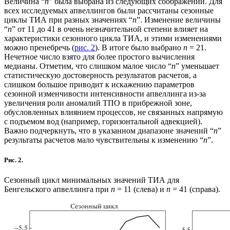
Величина “
n
” была выбрана из следующих соображений. Для
всех исследуемых апвеллингов были рассчитаны сезонные
циклы ТИА при разных значениях “
n
”. Изменение величины
“
n
” от 11 до 41 в очень незначительной степени влияет на
характеристики сезонного цикла ТИА, и этими изменениями
можно пренебречь (
рис. 2
). В итоге было выбрано
n
= 21.
Нечетное число взято для более простого вычисления
медианы. Отметим, что слишком малое число “
n
” уменьшает
статистическую достоверность результатов расчетов, а
слишком большое приводит к искажению параметров
сезонной изменчивости интенсивности апвеллинга из-за
увеличения роли аномалий ТПО в прибрежной зоне,
обусловленных влиянием процессов, не связанных напрямую
с подъемом вод (например, горизонтальной адвекцией).
Важно подчеркнуть, что в указанном диапазоне значений “
n
”
результаты расчетов мало чувствительны к изменению “
n
”.
Рис. 2.
Сезонный цикл минимальных значений ТИА для
Бенгельского апвеллинга при
n
= 11 (слева) и
n
= 41 (справа).