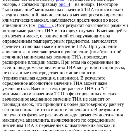
ноябрь, а согласно правому
рис. 4
– на ноябрь. Некоторое
“запаздывание” минимальных значений ТИА относительно
средних значений, вычисленных в меняющихся во времени
климатических масках, наблюдается практически во всех
апвеллингах (см.
табл. 1
). Этот результат объясняется разными
методиками расчета ТИА в этих двух случаях. В меняющейся
во времени маске, ограниченной от окружающих вод
определенным температурным градиентом, вычисляется
среднее по площади маски значение ТИА. При усилении
апвеллинга, проявляющемся в увеличении (по абсолютной
величине) минимальных величин ТИА, происходит
расширение площади маски. При этом на осредненные по
всей площади маски величины ТИА могут влиять процессы,
не связанные непосредственно с апвеллингом
(горизонтальная адвекция, например). В результате
осредненное абсолютное значение ТИА может даже
уменьшиться. Вместе с тем, при расчете ТИА по “
n
”
минимальным значениям ТПО в фиксированных масках
вычисленное медианное значение ТИА не зависит от
площади масок, что приводит к более достоверному расчету
сезонного цикла интенсивности апвеллинга. В результате
получаются фазовые различия между временем достижения
максимума апвеллинга, вычисленного по осредненным
значениям ТИА в переменных климатических масках, и
полученными из ограниченного набора минимальных