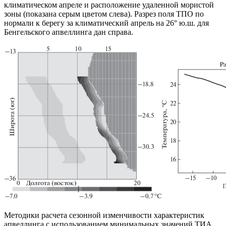
климатическом апреле и расположение удаленной мористой
зоны (показана серым цветом слева). Разрез поля ТПО по
нормали к берегу за климатический апрель на 26° ю.ш. для
Бенгельского апвеллинга дан справа.
Методики расчета сезонной изменчивости характеристик
апвеллинга с использованием минимальных значений ТИА