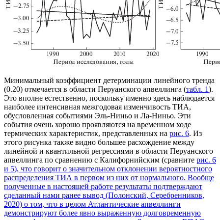
Минимальный коэффициент детерминации линейного тренда
(0.20) отмечается в области Перуанского апвеллинга (
табл. 1
).
Это вполне естественно, поскольку именно здесь наблюдается
наиболее интенсивная межгодовая изменчивость ТИА,
обусловленная событиями Эль-Ниньо и Ла-Ниньо. Эти
события очень хорошо проявляются на временном ходе
термических характеристик, представленных на
рис. 6
. Из
этого рисунка также видно большее расхождение между
линейной и квантильной регрессиями в области Перуанского
апвеллинга по сравнению с Калифорнийским (сравните
рис. 6
и 5
), что говорит о значительном отклонении вероятностного
распределения ТИА в первом из них от нормального. Вообще
полученные в настоящей работе результаты подтверждают
сделанный нами ранее вывод (Полонский, Серебренников,
2020) о том, что в целом Атлантические апвеллинги
демонстрируют более явно выраженную долговременную