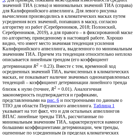
значений ТИА (слева) и минимальных значений ТИА (справа)
для Калифорнийского апвеллинга. Для левого рисунка
вычисления производились в климатических масках путем
усреднения всех значений, попавших в маску, согласно
алгоритму из работ (Серебренников, 2018; Полонский,
Серебренников, 2019), а для правого – в фиксированной маске
по алгоритму, приведенному в настоящей работе. Хорошо
видно, что имеет место значимая тенденция усиления
Калифорнийского апвеллинга, выделенного по минимальным
значениям ТИА. Причем эта тенденция относительно неплохо
описывается линейным трендом (его коэффициент
2
детерминации
R
= 0.23). Вместе с тем, временной ход
осредненных значений ТИА, вычисленных в климатических
масках, не показывает наличие значимых однонаправленных
тенденций – коэффициент детерминации линейного тренда
2
близок к нулю (точнее,
R
= 0.01). Аналогичная
закономерность подтверждается и графиками,
представленными на
рис. 6
и построенными по данным о
ТПО для области Перуанского апвеллинга.
Таблица 1
указывает на тот факт, что и для остальных апвеллингов
ВПАС линейные тренды ТИА, рассчитанные по
минимальным значениям ТИА, характеризуются намного
большими коэффициентами детерминации, чем тренды,
оцененные по усредненным (в пределах климатических