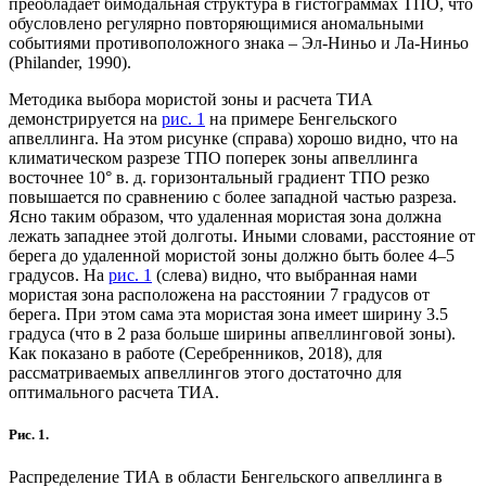
преобладает бимодальная структура в гистограммах ТПО, что
обусловлено регулярно повторяющимися аномальными
событиями противоположного знака – Эл-Ниньо и Ла-Ниньо
(Philander, 1990).
Методика выбора мористой зоны и расчета ТИА
демонстрируется на
рис. 1
на примере Бенгельского
апвеллинга. На этом рисунке (справа) хорошо видно, что на
климатическом разрезе ТПО поперек зоны апвеллинга
восточнее 10° в. д. горизонтальный градиент ТПО резко
повышается по сравнению с более западной частью разреза.
Ясно таким образом, что удаленная мористая зона должна
лежать западнее этой долготы. Иными словами, расстояние от
берега до удаленной мористой зоны должно быть более 4–5
градусов. На
рис. 1
(слева) видно, что выбранная нами
мористая зона расположена на расстоянии 7 градусов от
берега. При этом сама эта мористая зона имеет ширину 3.5
градуса (что в 2 раза больше ширины апвеллинговой зоны).
Как показано в работе (Серебренников, 2018), для
рассматриваемых апвеллингов этого достаточно для
оптимального расчета ТИА.
Рис. 1.
Распределение ТИА в области Бенгельского апвеллинга в