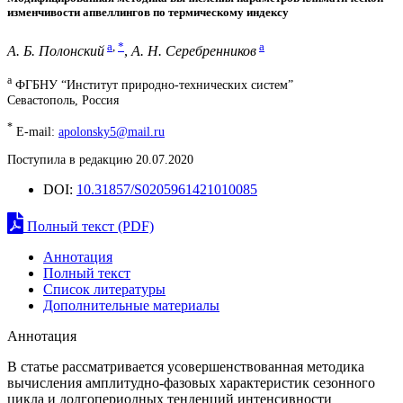
изменчивости апвеллингов по термическому индексу
a
,
*
a
А. Б. Полонский
,
А. Н. Серебренников
a
ФГБНУ “Институт природно-технических систем”
Севастополь, Россия
*
E-mail:
apolonsky5@mail.ru
Поступила в редакцию 20.07.2020
DOI:
10.31857/S0205961421010085
Полный текст (PDF)
Аннотация
Полный текст
Список литературы
Дополнительные материалы
Аннотация
В статье рассматривается усовершенствованная методика
вычисления амплитудно-фазовых характеристик сезонного
цикла и долгопериодных тенденций интенсивности