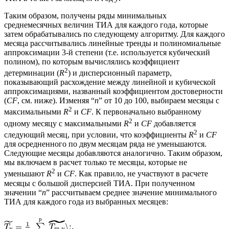
Таким образом, получены ряды минимальных
среднемесячных величин ТИА для каждого года, которые
затем обрабатывались по следующему алгоритму. Для каждого
месяца рассчитывались линейные тренды и полиномиальные
аппроксимации 3-й степени (т.е. используется кубический
полином), по которым вычислялись коэффициент
2
детерминации (
R
) и дисперсионный параметр,
показывающий расхождение между линейной и кубической
аппроксимациями, названный коэффициентом достоверности
(
CF
, см. ниже). Изменяя “
n
” от 10 до 100, выбираем месяцы с
2
максимальными
R
и
CF
. К первоначально выбранному
2
одному месяцу с максимальными
R
и
CF
добавляется
2
следующий месяц, при условии, что коэффициенты
R
и
CF
для осредненного по двум месяцам ряда не уменьшаются.
Следующие месяцы добавляются аналогично. Таким образом,
мы включаем в расчет только те месяцы, которые не
2
уменьшают
R
и
CF
. Как правило, не участвуют в расчете
месяцы с большой дисперсией ТИА. При полученном
значении “
n
” рассчитываем среднее значение минимального
ТИА для каждого года из выбранных месяцев:
˜
р
˜
1
=
\;,
∑
T
T
,