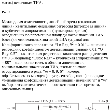
масок) величинам ТИА.
Рис. 5.
Межгодовая изменчивость, линейный тренд (сплошная
линия), квантильная медианная регрессия (штриховая линия)
и кубическая аппроксимация (пунктирная кривая)
осредненных по переменной площади масок значений ТИА
(слева) и минимальных значений ТИА (справа) для
2
Калифорнийского апвеллинга. “Ln Reg
R
= 0.01” – линейная
регрессия с коэффициентом детерминации равным 0.01; “Q
Reg: 0.5” – квантильная регрессия с квантилем распределения
τ = 0.5 (медиана); “Cubic Reg” – кубическая аппроксимация; “
n
= 99” – количество точек в области апвеллинга с
минимальными значениями ТИА, взятые с начала
отсортированного ряда; “
m
= 8, 9, 6” – номера
обрабатываемых месяцев (август, сентябрь, июнь) в порядке
уменьшения коэффициента детерминации (значения “
n
” и “
m
”
выбираются автоматически в соответствии с алгоритмом,
описанным выше)