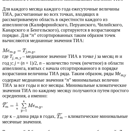
Для каждого месяца каждого года ежесуточные величины
ТИА, рассчитанные во всех точках, входящих в
рассматриваемую область в окрестности каждого из
апвеллингов (Калифорнийского, Перуанского, Чилийского,
Канарского и Бенгельского), сортируются в возрастающем
порядке. Для “
n
” отсортированных таким образом точек
вычисляются медианные значения ТИА:
=
,
M
e
T
,
,
,
m
y
j
m
y
где
T
– медианное значение ТИА в точке
j
за месяц
m
и
j, m, y
год
y
;
j
= (
n
+ 1)/2,
n
– количество точек (нечетное) в области
апвеллинга, взятых с начала отсортированного в порядке
возрастания величины ТИА ряда. Таким образом, ряды
Me
m,y
содержат медианные значения “
n
” минимальных величин
ТИА за все годы и все месяцы. Минимальные климатические
значения ТИА по каждому месяцу получаются путем простого
осреднения, а именно:
к
˜
1
=
,
∑
T
M
e
,
m
m
y
к
=
1
y
˜
где к – длина ряда в годах,
– климатические минимальные
T
m
месячные значения.