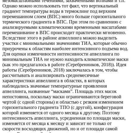
мезомасштабными течениями, захваченными волнами и т.п.
Однако можно использовать тот факт, что вертикальный
градиент температуры воды в термоклине под верхним
перемешанном слоем (ВПС) много больше горизонтального
термического градиента в ВПС. При этом по сравнению с
анализируемыми климатическими временными масштабами
перемешивание в ВПС происходит практически мгновенно.
Вследствие этого в районе апвеллинга можно выделить
участки с минимальными значениями ТИА, которые обычно
приурочены к областям наиболее интенсивного подъема вод.
Для оценки изменчивости интенсивности апвеллинга по
минимальным ТИА не нужно находить климатические маски
(как это предлагалось в работе (Серебренников, 2018)). Идея
работы (Серебренников, 2018) заключалась в том, чтобы
рассчитывать и анализировать среднемесячные
характеристики апвеллинга в областях, в которых
наблюдались значимые температурные проявления
апвеллинга, названные “масками”. Площадь этих масок
непостоянна, поскольку маски ограничиваются береговой
чертой (с одной стороны) и областью с резким изменением
горизонтального градиента ТПО (с другой), конфигурация
которой изменяется от одного месяца к другому. Поэтому
интенсивность апвеллинга, усредненная по площади маски,
изменяется от месяца к месяцу и зависит не только от
скорости восходящих движений, но и от площади самой