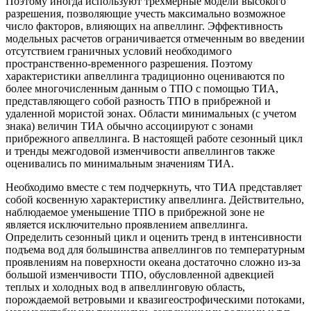
Поэтому иногда используют трехмерные модели высокого
разрешения, позволяющие учесть максимально возможное
число факторов, влияющих на апвеллинг. Эффективность
модельных расчетов ограничивается отмеченным во введении
отсутствием граничных условий необходимого
пространственно-временного разрешения. Поэтому
характеристики апвеллинга традиционно оцениваются по
более многочисленным данным о ТПО с помощью ТИА,
представляющего собой разность ТПО в прибрежной и
удаленной мористой зонах. Области минимальных (с учетом
знака) величин ТИА обычно ассоциируют с зонами
прибрежного апвеллинга. В настоящей работе сезонный цикл
и тренды межгодовой изменчивости апвеллингов также
оценивались по минимальным значениям ТИА.
Необходимо вместе с тем подчеркнуть, что ТИА представляет
собой косвенную характеристику апвеллинга. Действительно,
наблюдаемое уменьшение ТПО в прибрежной зоне не
является исключительно проявлением апвеллинга.
Определить сезонный цикл и оценить тренд в интенсивности
подъема вод для большинства апвеллингов по температурным
проявлениям на поверхности океана достаточно сложно из-за
большой изменчивости ТПО, обусловленной адвекцией
теплых и холодных вод в апвеллинговую область,
порождаемой ветровыми и квазигеострофическими потоками,