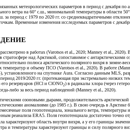
язанных метеорологических параметров в период с декабря по ап
ого ветра на 60° с.ш., минимальной температуры в области 50°–9
.ш. за период с 1979 по 2020 гг. со среднеквадратичными откло
 15 точкам. Временные изменения исследуемых параметров с декабр
ЖДЕНИЕ
мотрено в работах (Varotsos et al., 2020; Manney et al., 2020). В
 в стратосфере над Арктикой, сопоставимое с антарктическими 
тносительно полюса арктического полярного вихря в зимне-весен
емператур и объему ПСО (Varotsos et al., 2020). В работе (Manney
, установленного на спутнике Aura. Согласно данным MLS, разр
период 2019/2020 гг. (протекающая при экстремально низких т
з его резервуаров (HCl и ClONO
) в радикалы хлора (через гет
2
да-либо за весь период наблюдений (Manney et al., 2020).
тическими озоновыми дырами, продолжительность арктической о
ктическими аномалиями (до 1985 г.). В свою очередь в Арктике
месячные поля геопотенциала, зонального ветра, температуры и 
данным реанализа ERA5. Поля геопотенциала достаточно точно о
а характеризуют область внутри вихря, а у его границы значени
 ветра и температуры характеризуют границы и силу полярного в