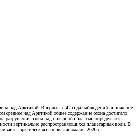
озона над Арктикой. Впервые за 42 года наблюдений понижение
том среднее над Арктикой общее содержание озона достигало
ина разрушения озона над полярной областью определяются
ивности вертикально распространяющихся планетарных волн. В
ивается арктическая озоновая аномалия 2020 г.,