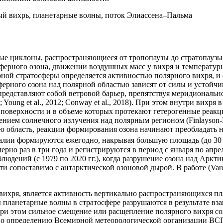
ный вихрь, планетарные волны, поток Элиассена–Пальма
е циклоны, распространяющиеся от тропопаузы до стратопаузы 
ферного озона, движении воздушных масс у вихря и температурн
рной стратосферы определяется активностью полярного вихря, и
рного озона над полярной областью зависят от силы и устойчиво
я представляют собой ветровой барьер, препятствуя меридиональ
10; Young et al., 2012; Conway et al., 2018). При этом внутри вих
поверхности и в объеме которых протекают гетерогенные реакц
ием солнечного излучения над полярным регионом (Finlayson-Pit
 область, реакции формирования озона начинают преобладать на
омалии формируются ежегодно, накрывая большую площадь (до 30
но раз в три года и регистрируются в период с января по апрел
людений (с 1979 по 2020 гг.), когда разрушение озона над Аркт
и сопоставимо с антарктической озоновой дырой. В работе (Varots
, является активность вертикально распространяющихся планетарн
ры планетарные волны в стратосфере разрушаются в результате вз
ее при этом сильное смещение или расщепление полярного вихря
асно определению Всемирной метеорологической организации ВСП