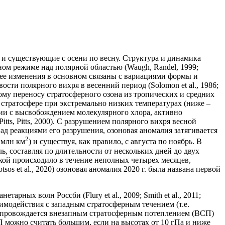
и существующие с осени по весну. Структура и динамика
ом режиме над полярной областью (Waugh, Randel, 1999;
 ее изменения в основном связаны с вариациями формы и
сти полярного вихря в весенний период (Solomon et al., 1986;
ному переносу стратосферного озона из тропических и средних
ря в стратосфере при экстремально низких температурах (ниже ‒
ии с высвобождением молекулярного хлора, активно
ts, Pitts, 2000). С разрушением полярного вихря весной
д реакциями его разрушения, озоновая аномалия затягивается
2
 млн км
) и существуя, как правило, с августа по ноябрь. В
ь, составляя по длительности от нескольких дней до двух
икой происходило в течение неполных четырех месяцев,
os et al., 2020) озоновая аномалия 2020 г. была названа первой
ых волн Россби (Flury et al., 2009; Smith et al., 2011;
аимодействия с западным стратосферным течением (т.е.
 сопровождается внезапным стратосферным потеплением (ВСП)
 можно считать большим, если на высотах от 10 гПа и ниже