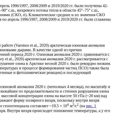
рель 1996/1997, 2008/2009 и 2019/2020 гг. были получены 42-
0° с.ш., вихревого потока тепла в области 45°‒75° с.ш.,
нениями (СКО, σ). Климатические средние и их значения СКО
я по апрель 1996/1997, 2008/2009 и 2019/2020 гг. были сглажены
 работе (Varotsos et al., 2020) арктическая озоновая аномалия
озоновыми дырами. В качестве одной из причин
ний период 2020 г. Озоновая аномалия 2020 г. сравнивается с
 et al., 2020) арктическая аномалия 2020 г. рассматривается с
ушение озона в Арктике весной 2020 г. было рекордно низким.
емпературах в процессе формирования частиц ПСО) также была
ерогенные и фотохимические реакции) и последующий
зоновой аномалии 2020 г. (неполных 4 месяца), по масштабу и
 ближайшее по продолжительности и степени разрушения озона
массовой концентрации озона на высоте 50 гПа (~20 км) над
тражают форму полярного вихря, поскольку внутри вихря
4
2
2
е геопотенциала составляет ~19.5 × 10
м
/с
(на
рис. 1
ихря. Внутри вихря происходит понижение температуры, а у его