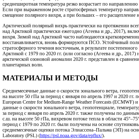
среднеширотная температура резко возрастает по направлению
Если при выраженном росте стратосферных температур направл
смещение полярного вихря, а при больших – его расщепление на д
Арктический полярный вихрь практически на протяжении всего 
над Арктикой практически ежегодно (Агеева и др., 2017), вкл
вихря. Зимой над Арктикой часто наблюдаются кратковременны
восстанавливается, вновь формируются ПСО. Устойчивый поляр
стратосферного течения восточным, в результате постепенного
Арктикой с 1979 по 2020 гг. (или согласно (Агеева и др., 2017
арктической озоновой аномалии 2020 г. представлен в сравнени
планетарных волн.
МАТЕРИАЛЫ И МЕТОДЫ
Среднемесячные данные о скорости зонального ветра, геопотенц
на высоте 50 гПа за период c января по апрель 1997 и 2020 гг
European Centre for Medium-Range Weather Forecasts (ECMWF)
данные о скорости зонального ветра, геопотенциале, температу
за период c января по апрель 2020 г. также получены по данны
с.ш. на высоте 50 гПа, вихревом потоке тепла в области 45°‒75
период с 1979 по 2020 гг. были получены на основе спутников
среднемесячные оценки потока Элиассена–Пальма (ЭП) на осно
Laboratory (PSL) (
https://psl.noaa.gov/data/epflux/
).