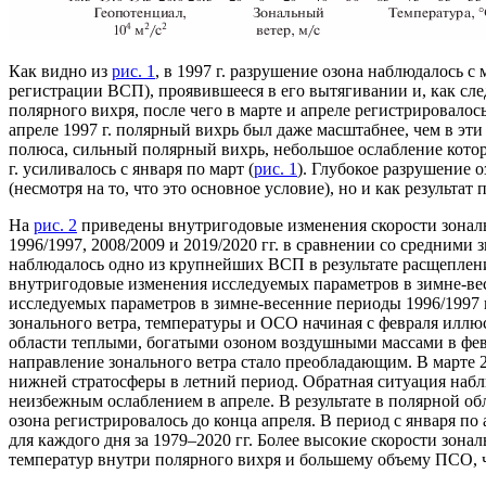
Как видно из
рис. 1
, в 1997 г. разрушение озона наблюдалось с 
регистрации ВСП), проявившееся в его вытягивании и, как след
полярного вихря, после чего в марте и апреле регистрировало
апреле 1997 г. полярный вихрь был даже масштабнее, чем в эт
полюса, сильный полярный вихрь, небольшое ослабление которо
г. усиливалось с января по март (
рис. 1
). Глубокое разрушение о
(несмотря на то, что это основное условие), но и как результ
На
рис. 2
приведены внутригодовые изменения скорости зональн
1996/1997, 2008/2009 и 2019/2020 гг. в сравнении со средними
наблюдалось одно из крупнейших ВСП в результате расщепления п
внутригодовые изменения исследуемых параметров в зимне-ве
исследуемых параметров в зимне-весенние периоды 1996/1997 и 
зонального ветра, температуры и ОСО начиная с февраля иллю
области теплыми, богатыми озоном воздушными массами в февр
направление зонального ветра стало преобладающим. В марте 20
нижней стратосферы в летний период. Обратная ситуация наблю
неизбежным ослаблением в апреле. В результате в полярной о
озона регистрировалось до конца апреля. В период с января 
для каждого дня за 1979–2020 гг. Более высокие скорости зона
температур внутри полярного вихря и большему объему ПСО, чт