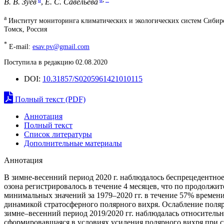
В. В. Зуев
,
Е. С. Савельева
a
Институт мониторинга климатических и экологических систем Сибир
Томск, Россия
*
E-mail:
esav.pv@gmail.com
Поступила в редакцию 02.08.2020
DOI:
10.31857/S0205961421010115
Полный текст (PDF)
Аннотация
Полный текст
Список литературы
Дополнительные материалы
Аннотация
В зимне-весенний период 2020 г. наблюдалось беспрецедентно
озона регистрировалось в течение 4 месяцев, что по продолжи
минимальных значений за 1979‒2020 гг. в течение 57% времени
динамикой стратосферного полярного вихря. Ослабление поляр
зимне–весенний период 2019/2020 гг. наблюдалась относительно
сформировавшаяся в условиях усиления полярного вихря при 