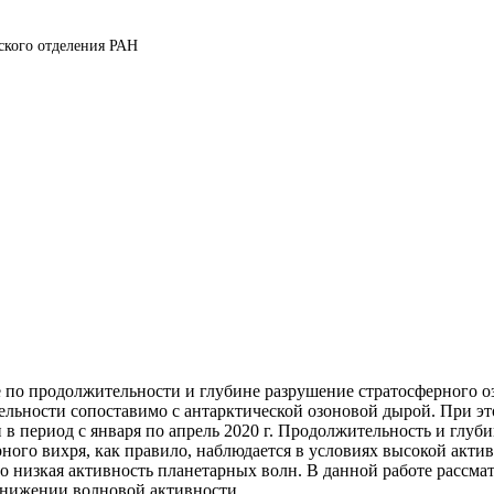
ского отделения РАН
е по продолжительности и глубине разрушение стратосферного 
тельности сопоставимо с антарктической озоновой дырой. При э
 в период с января по апрель 2020 г. Продолжительность и глуб
ного вихря, как правило, наблюдается в условиях высокой акт
 низкая активность планетарных волн. В данной работе рассматр
снижении волновой активности.