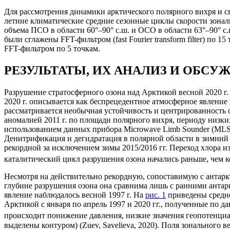
Для рассмотрения динамики арктического полярного вихря и св
летние климатические средние сезонные циклы скорости зональн
объема ПСО в области 60°‒90° с.ш. и ОСО в области 63°‒90° с
были сглажены FFT-фильтром (fast Fourier transform filter) по
FFT-фильтром по 5 точкам.
РЕЗУЛЬТАТЫ, ИХ АНАЛИЗ И ОБСУ
Разрушение стратосферного озона над Арктикой весной 2020 г. расс
2020 г. описывается как беспрецедентное атмосферное явление
рассматривается необычная устойчивость и центрированность о
аномалией 2011 г. по площади полярного вихря, периоду низких т
использованием данных прибора Microwave Limb Sounder (MLS)
Денитрификация и дегидратация в полярной области в зимний 
рекордной за исключением зимы 2015/2016 гг. Переход хлора и
каталитический цикл разрушения озона начались раньше, чем ког
Несмотря на действительно рекордную, сопоставимую с антарк
глубине разрушения озона она сравнима лишь с ранними антар
явление наблюдалось весной 1997 г. На
рис. 1
приведены средне
Арктикой с января по апрель 1997 и 2020 гг., полученные по 
происходит понижение давления, низкие значения геопотенциал
выделены контуром) (Zuev, Savelieva, 2020). Поля зонального