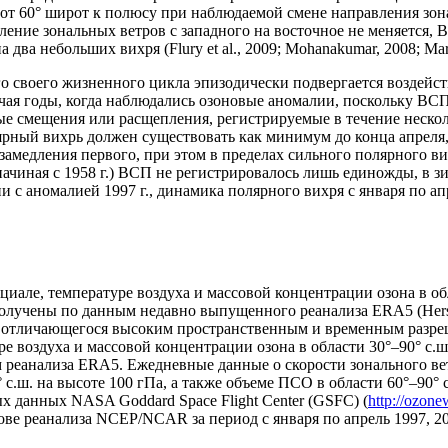
 от 60° широт к полюсу при наблюдаемой смене направления зон
ение зональных ветров с западного на восточное не меняется,
ва небольших вихря (Flury et al., 2009; Mohanakumar, 2008; Marti
своего жизненного цикла эпизодически подвергается воздействи
ючая годы, когда наблюдались озоновые аномалии, поскольку ВС
е смещения или расщепления, регистрируемые в течение нескол
ный вихрь должен существовать как минимум до конца апреля, з
 замедления первого, при этом в пределах сильного полярного в
) начиная с 1958 г.) ВСП не регистрировалось лишь единожды, в 
и с аномалией 1997 г., динамика полярного вихря с января по ап
иале, температуре воздуха и массовой концентрации озона в обл
. получены по данным недавно выпущенного реанализа ERA5 (Hers
 и отличающегося высоким пространственным и временным разре
ре воздуха и массовой концентрации озона в области 30°–90° с.ш
м реанализа ERA5. Ежедневные данные о скорости зонального вет
° с.ш. на высоте 100 гПа, а также объеме ПСО в области 60°‒90° 
ых данных NASA Goddard Space Flight Center (GSFC) (
http://ozon
ве реанализа NCEP/NCAR за период c января по апрель 1997, 20