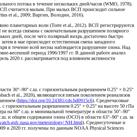
ального потока в течение нескольких дней/часов (WMO, 1978).
 ВСП считается малым. При малых ВСП происходит сильное
us et al., 2009; Варгин, Володин, 2016).
ю планетарных волн (Torre et al., 2012). ВСП регистрируются
П не всегда связаны с окончательным разрушением полярного
ьких дней, после чего полярный вихрь достаточно быстро
атем в мае происходит естественная смена западного
ихря в течение всей весны наблюдается разрушение озона. Над
зимне-весенний период 1996/1997 гг. В данной работе анализ
рель 2020 г. рассматривается под влиянием активности
асти 30°–90° с.ш. с горизонтальным разрешением 0.25° × 0.25°
bach et al., 2020), являющегося пятым поколением реанализов
шением (
https://doi.org/10.24381/cds.bd0915c6
). Среднечасовые
. с горизонтальным разрешением 0.25° × 0.25° на высоте 50 гПа
ра на 60° с.ш. и минимальной температуре в области 50°–90°
с.ш. и общем содержании озона (ОСО) в области 63°‒90° с.ш. за
ewatch.gsfc.nasa.gov/meteorology/ NH.html
). Среднесуточные и
09 и 2020 гг. получены по данным NOAA Physical Sciences