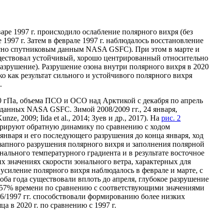
январе 1997 г. происходило ослабление полярного вихря (без
1997 г. Затем в феврале 1997 г. наблюдалось восстановление
огласно спутниковым данным NASA GSFC). При этом в марте и
 существовал устойчивый, хорошо центрированный относительно
азрушение). Разрушение озона внутри полярного вихря в 2020
ько как результат сильного и устойчивого полярного вихря
.
0 гПа, объема ПСО и ОСО над Арктикой с декабря по апрель
х данных NASA GSFC. Зимой 2008/2009 гг., 24 января,
 2009; Iida et al., 2014; Зуев и др., 2017). На
рис. 2
стрируют обратную динамику по сравнению с ходом
 января и его последующего разрушения до конца января, ход
езапного разрушения полярного вихря и заполнения полярной
ального температурного градиента и в результате восточное
х значениях скорости зонального ветра, характерных для
усиление полярного вихря наблюдалось в феврале и марте, с
ба года существовали вплоть до апреля, глубокое разрушение
ие 57% времени по сравнению с соответствующими значениями
996/1997 гг. способствовали формированию более низких
 в 2020 г. по сравнению с 1997 г.