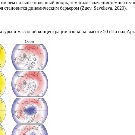
м чем сильнее полярный вихрь, тем ниже значения температуры
я становится динамическим барьером (Zuev, Savelieva, 2020).
туры и массовой концентрации озона на высоте 50 гПа над Аркти