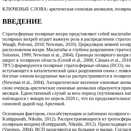
КЛЮЧЕВЫЕ СЛОВА:
арктическая озоновая аномалия, поляр
ВВЕДЕНИЕ
Стратосферные полярные вихри представляют собой масштабны
полярных вихрей играет важную роль в распределении стратос
Waugh, Polvani, 2010; Newman, 2010). Циркуляция зимней поля
расположения вихря. Масштабы и глубина разрушения стратосфе
Solomon, 1999; Newman et al., 2004). Границы полярного вихр
широт в полярную область (Grooß et al., 2008; Cámara et al., 20
78°С) формируются полярные стратосферные облака (ПСО), на 
вступающего в каталитический цикл разрушения озона с появлен
богатые озоном воздушные массы распространяются в полярную
(Newman et al., 2004). Антарктические весенние озоновые ан
свою очередь арктические озоновые аномалии образуются пример
месяцев. Единственный случай за весь период спутниковых наб
наблюдался с января по апрель 2020 г., что по продолжительност
озоновой дырой над Арктикой.
Основным фактором, способствующим ослаблению полярного вихря
Kuttippurath, Nikulin, 2012). Распространяющиеся из тропосфе
полярным вихрем) (Kuttippurath, Nikulin, 2012). Происходящ
(Varotsos, 2004). ВСП разделяются на большие и малые. Согл