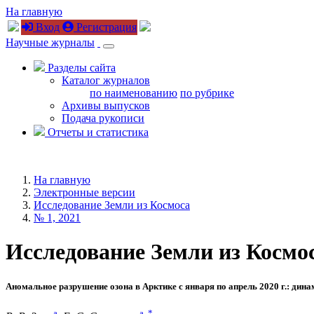
На главную
Вход
Регистрация
Научные журналы
Разделы сайта
Каталог журналов
по наименованию
по рубрике
Архивы выпусков
Подача рукописи
Отчеты и статистика
На главную
Электронные версии
Исследование Земли из Космоса
№ 1, 2021
Исследование Земли из Космоса
Аномальное разрушение озона в Арктике с января по апрель 2020 г.: дин
a
a
,
*