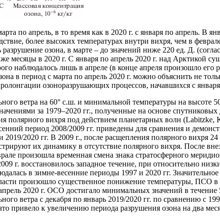
марта по апрель, в то время как в 2020 г. с января по апрель. В 
ствие, более высоких температурах внутри вихря, чем в феврале 
сь разрушение озона, в марте – до значений ниже 220 ед. Д. (с
и же месяцы в 2020 г. С января по апрель 2020 г. над Арктикой
го наблюдалось лишь в апреле (в конце апреля произошло его р
зона в период с марта по апрель 2020 г. можно объяснить не тол
ат пролонгации озоноразрушающих процессов, начавшихся с января
ого ветра на 60° с.ш. и минимальной температуры на высоте 5
 значениями за 1979‒2020 гг., полученные на основе спутниковы
олярного вихря под действием планетарных волн (Labitzke, Kunze,
сенний период 2008/2009 гг. приведены для сравнения и демон
2019/2020 гг. В 2009 г., после расщепления полярного вихря 24
стрируют их динамику в отсутствие полярного вихря. После вн
але произошла временная смена знака стратосферного меридион
09 г. восстановилось западное течение, при относительно низки
далась в зимне-весенние периоды 1997 и 2020 гг. Значительное 
бласти произошло существенное понижение температуры, ПСО в о
по апрель 2020 г. ОСО достигало минимальных значений в течен
льного ветра с декабря по январь 2019/2020 гг. по сравнению с 1
о привело к увеличению периода разрушения озона на два месяца