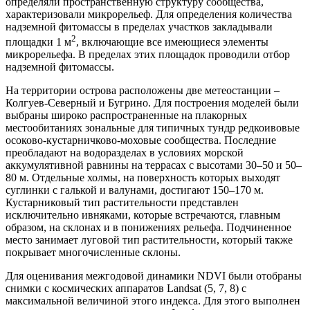
определяли пространственную структуру сообщества,
характеризовали микрорельеф. Для определения количества
надземной фитомассы в пределах участков закладывали
2
площадки 1 м
, включающие все имеющиеся элементы
микрорельефа. В пределах этих площадок проводили отбор
надземной фитомассы.
На территории острова расположены две метеостанции –
Колгуев-Северный и Бугрино. Для построения моделей были
выбраны широко распространенные на плакорных
местообитаниях зональные для типичных тундр редкоивовые
осоково-кустарничково-моховые сообщества. Последние
преобладают на водоразделах в условиях морской
аккумулятивной равнины на террасах с высотами 30–50 и 50–
80 м. Отдельные холмы, на поверхность которых выходят
суглинки с галькой и валунами, достигают 150–170 м.
Кустарниковый тип растительности представлен
исключительно ивняками, которые встречаются, главным
образом, на склонах и в понижениях рельефа. Подчиненное
место занимает луговой тип растительности, который также
покрывает многочисленные склоны.
Для оценивания межгодовой динамики NDVI были отобраны
снимки с космических аппаратов Landsat (5, 7, 8) с
максимальной величиной этого индекса. Для этого выполнен