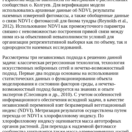
сообществах о. Колгуев. Для верификации модели
использовались архивные данные об NDVI, результаты
наземных измерений фитомассы, а также обобщенные данные
о связи NDVI с фитомассой для биома тундры (Reynolds et al.,
2012). Использование NDVI как промежуточного параметра
связано с невозможностью построения прямой связи между
ними из-за объективной невыполнимости условий для
организации репрезентативной выборки как по объему, так и
однородности наземных исследований.
Рассмотрены три независимых подхода к решению данной
задачи: классическая регрессионная технология, технология
искусственных нейронных сетей и нечетко-возможностный
подход. Первые два подхода основаны на использовании
статистических данных о функционировании объекта
моделирования и состоянии факторов среды, а нечетко-
возможностный подход базируется на знаниях и опыте
экспертов (Спесивцев и др., 2010). С учетом особенностей
информационного обеспечения исходной задачи, в качестве
независимой переменной взят безразмерный вегетационный
индекс (NDVI). Метризация результатов осуществлена путем
перехода от NDVI к хлорофилловому индексу. По
хлорофилловому индексу оценивается масса автотрофных
органов растений. Для перехода к надземной фитомассе
сообщества учитывается также масса одревесневевших частей