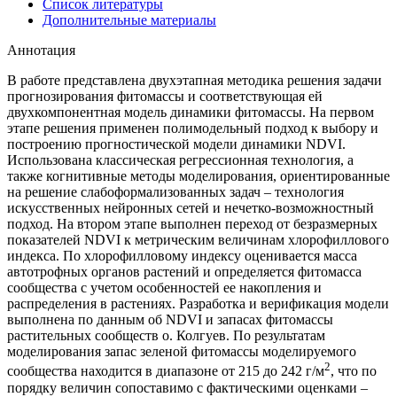
Список литературы
Дополнительные материалы
Аннотация
В работе представлена двухэтапная методика решения задачи
прогнозирования фитомассы и соответствующая ей
двухкомпонентная модель динамики фитомассы. На первом
этапе решения применен полимодельный подход к выбору и
построению прогностической модели динамики NDVI.
Использована классическая регрессионная технология, а
также когнитивные методы моделирования, ориентированные
на решение слабоформализованных задач – технология
искусственных нейронных сетей и нечетко-возможностный
подход. На втором этапе выполнен переход от безразмерных
показателей NDVI к метрическим величинам хлорофиллового
индекса. По хлорофилловому индексу оценивается масса
автотрофных органов растений и определяется фитомасса
сообщества с учетом особенностей ее накопления и
распределения в растениях. Разработка и верификация модели
выполнена по данным об NDVI и запасах фитомассы
растительных сообществ о. Колгуев. По результатам
моделирования запас зеленой фитомассы моделируемого
2
сообщества находится в диапазоне от 215 до 242 г/м
, что по
порядку величин сопоставимо с фактическими оценками –