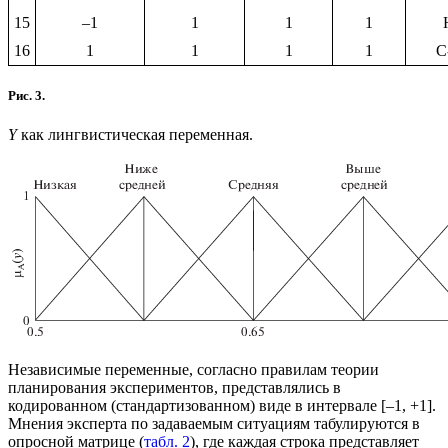
15
–1
1
1
1
16
1
1
1
1
С
Рис. 3.
Y
как лингвистическая переменная.
Независимые переменные, согласно правилам теории
планирования экспериментов, представлялись в
кодированном (стандартизованном) виде в интервале [–1, +1].
Мнения эксперта по задаваемым ситуациям табулируются в
опросной матрице (
табл. 2
), где каждая строка представляет