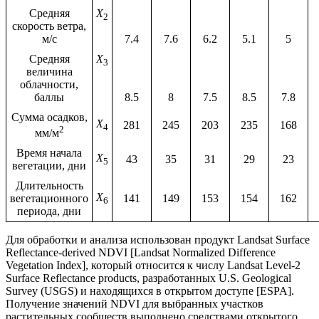
Средняя
X
2
скорость ветра,
м/с
7.4
7.6
6.2
5.1
5
Средняя
X
3
величина
облачности,
баллы
8.5
8
7.5
8.5
7.8
Сумма осадков,
X
281
245
203
235
168
4
2
мм/м
Время начала
X
43
35
31
29
23
5
вегетации, дни
Длительность
X
вегетационного
141
149
153
154
162
6
периода, дни
Для обработки и анализа использован продукт Landsat Surface
Reflectance-derived NDVI [Landsat Normalized Difference
Vegetation Index], который относится к числу Landsat Level-2
Surface Reflectance products, разработанных U.S. Geological
Survey (USGS) и находящихся в открытом доступе [ESPA].
Получение значений NDVI для выбранных участков
растительных сообществ выполнено средствами открытого