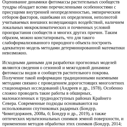
Оценивание динамики фитомассы растительных сообществ
тундры обладает всеми перечисленными особенностями с
присущими внутренней неопределенностью, эмпирическим
отбором факторов, ошибками их определения, неполнотой
учитываемых внешних возмущающих воздействий, наличием
локальных микроклиматических и почвенных условий
произрастания сообществ и многих других причин. Таким
образом, можно констатировать, что для такого
слабоформализованного природного объекта построить
адекватную модель методами детерминированной математики
невозможно.
Исходными данными для разработки прогнозных моделей
являются сведения о сезонной и межгодовой динамике
фитомассы видов и сообществ растительного покрова.
Получение такой информации традиционными наземными
методами связано с проведением дорогостоящих многолетних
стационарных исследований (Андреев и др., 1978). Особенно
сложно проводить такие работы в обширных,
малонаселенных и труднодоступных районах Крайнего
Севера. Современные подходы основываются на
использовании спутниковых радарных (Бондур,
Чимитдоржиев, 2008а, б; Бондур и др., 2019), а также
оптических мультизональных снимков земной поверхности, и
применении методов обработки этих снимков (Бондур, 2014;