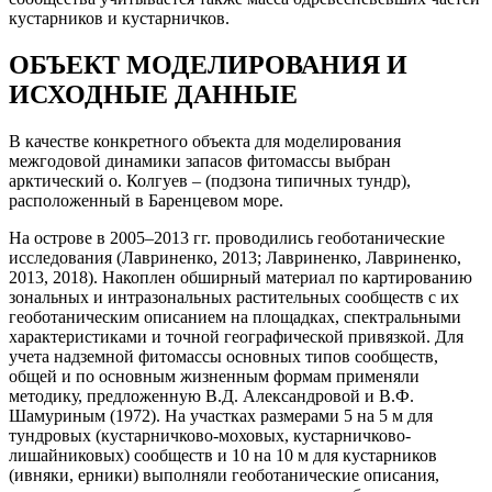
кустарников и кустарничков.
ОБЪЕКТ МОДЕЛИРОВАНИЯ И
ИСХОДНЫЕ ДАННЫЕ
В качестве конкретного объекта для моделирования
межгодовой динамики запасов фитомассы выбран
арктический о. Колгуев – (подзона типичных тундр),
расположенный в Баренцевом море.
На острове в 2005–2013 гг. проводились геоботанические
исследования (Лавриненко, 2013; Лавриненко, Лавриненко,
2013, 2018). Накоплен обширный материал по картированию
зональных и интразональных растительных сообществ с их
геоботаническим описанием на площадках, спектральными
характеристиками и точной географической привязкой. Для
учета надземной фитомассы основных типов сообществ,
общей и по основным жизненным формам применяли
методику, предложенную В.Д. Александровой и В.Ф.
Шамуриным (1972). На участках размерами 5 на 5 м для
тундровых (кустарничково-моховых, кустарничково-
лишайниковых) сообществ и 10 на 10 м для кустарников
(ивняки, ерники) выполняли геоботанические описания,