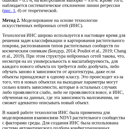
ошибки – 6.1%, на контрольной выборке – 9.8%. Кроме того,
наблюдается систематическое отклонение линии регрессии
(
рис. 1
,
б
) от теоретической.
Метод 2.
Моделирование на основе технологии
искусственных нейронных сетей (ИНС).
Технология ИНС широко используется в настоящее время для
решения задач классификации и картирования растительного
покрова, распознавания типов растительных сообществ по
космическим снимкам (Бондур, 2014; Pouliot et al., 2019; Chang
et al., 2019). При этом структура нейронных сетей такова, что,
несмотря на их универсальность и масштабируемость, для
каждого нового объекта их требуется либо дообучать, либо
обучать заново в зависимости от архитектуры, даже если
объекты принадлежат к одному классу. Это происходит из-за
того, что в новых объектах на выходные параметры могут
сильно влиять зависимости, которые в остальных случаях
либо проявляются слабо, либо не проявляются вовсе, и ИНС,
обученная на данных, где эта зависимость малозначима, не
сможет адекватно описывать новый объект.
В нашей работе технология ИНС была применена для
моделирования взаимосвязи NDVI растительного сообщества
с факторами среды. Для создания ИНС была использована
система автоматического подбора конфигурационных