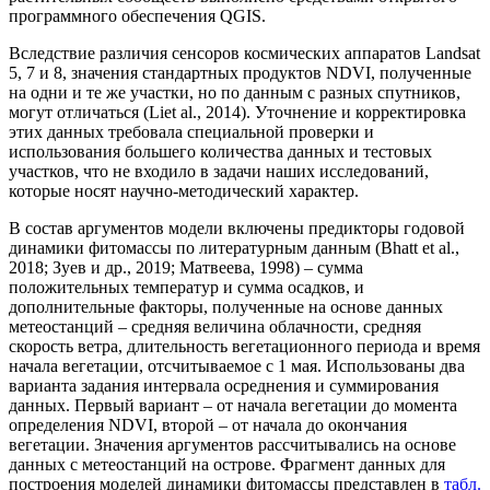
программного обеспечения QGIS.
Вследствие различия сенсоров космических аппаратов Landsat
5, 7 и 8, значения стандартных продуктов NDVI, полученные
на одни и те же участки, но по данным с разных спутников,
могут отличаться (Liet al., 2014). Уточнение и корректировка
этих данных требовала специальной проверки и
использования большего количества данных и тестовых
участков, что не входило в задачи наших исследований,
которые носят научно-методический характер.
В состав аргументов модели включены предикторы годовой
динамики фитомассы по литературным данным (Bhatt et al.,
2018; Зуев и др., 2019; Матвеева, 1998) – сумма
положительных температур и сумма осадков, и
дополнительные факторы, полученные на основе данных
метеостанций – средняя величина облачности, средняя
скорость ветра, длительность вегетационного периода и время
начала вегетации, отсчитываемое с 1 мая. Использованы два
варианта задания интервала осреднения и суммирования
данных. Первый вариант – от начала вегетации до момента
определения NDVI, второй – от начала до окончания
вегетации. Значения аргументов рассчитывались на основе
данных с метеостанций на острове. Фрагмент данных для
построения моделей динамики фитомассы представлен в
табл.