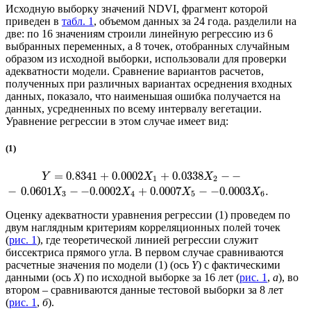
Исходную выборку значений NDVI, фрагмент которой
приведен в
табл. 1
, объемом данных за 24 года. разделили на
две: по 16 значениям строили линейную регрессию из 6
выбранных переменных, а 8 точек, отобранных случайным
образом из исходной выборки, использовали для проверки
адекватности модели. Сравнение вариантов расчетов,
полученных при различных вариантах осреднения входных
данных, показало, что наименьшая ошибка получается на
данных, усредненных по всему интервалу вегетации.
Уравнение регрессии в этом случае имеет вид:
(1)
=
0.8341
+
0.0002
+
0.0338
−
−
Y
X
X
1
2
−
0.0601
−
−
0.0002
+
0.0007
−
−
0.0003
.
X
X
X
X
3
4
5
6
Оценку адекватности уравнения регрессии (1) проведем по
двум наглядным критериям корреляционных полей точек
(
рис. 1
), где теоретической линией регрессии служит
биссектриса прямого угла. В первом случае сравниваются
расчетные значения по модели (1) (ось
Y
) с фактическими
данными (ось
Х
) по исходной выборке за 16 лет (
рис. 1
,
а
), во
втором – сравниваются данные тестовой выборки за 8 лет
(
рис. 1
,
б
).