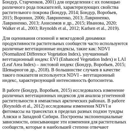
Бондур, Старченков, 2001) для определения с их помощью
различного рода показателей, характеризующих свойства
растительного покрова (Бондур, 2014; Бондур, Воробьев,
2015; Воронин, 2006; Лавриненко, 2013; Лавриненко,
Лавриненко, 2013; Анисимов и др., 2015; Иванова, 2020;
Walker et al., 2003; Reynolds et al., 2012; Karlsen et al., 2019).
Для оценивания сезонной и межгодовой динамики
продуктивности растительных сообществ часто используются
различные вегетационные индексы, такие как: NDVI
(Normalized Difference Vegetation Index), улучшенный
вегетационный индекс EVI (Enhanced Vegetation Index) и LAI
(Leaf Area Index) – листовой индекс (Бондур, Воробьев, 2015;
Шевырногов др., 2018). В большинстве случаев в качестве
такого показателя используется NDVI – вегетационный
индекс, характеризующий интенсивность фотосинтеза.
В работе (Бондур, Воробьев, 2015) исследовалось изменение
различных вегетационных индексов для анализа угнетенной
растительности в импактных арктических районах. В работе
(Reynolds et al., 2012) исследованы изменения NDVI и
фитомассы на трансектах в пределах разных подзон тундры
Аляски и Западной Сибири. Построены экспоненциальные
зависимости, описывающие эти изменения для растительных
сообществ, которые в наибольшей степени отвечают