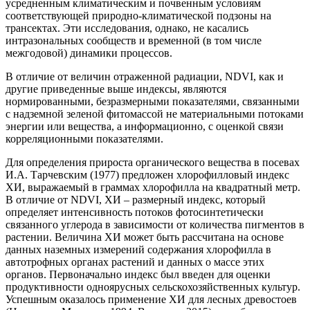
усредненным климатическим и почвенным условиям
соответствующей природно-климатической подзоны на
трансектах. Эти исследования, однако, не касались
интразональных сообществ и временной (в том числе
межгодовой) динамики процессов.
В отличие от величин отраженной радиации, NDVI, как и
другие приведенные выше индексы, являются
нормированными, безразмерными показателями, связанными
с надземной зеленой фитомассой не материальными потоками
энергии или вещества, а информационно, с оценкой связи
корреляционными показателями.
Для определения прироста органического вещества в посевах
И.А. Тарчевским (1977) предложен хлорофилловый индекс
ХИ, выражаемый в граммах хлорофилла на квадратный метр.
В отличие от NDVI, ХИ – размерный индекс, который
определяет интенсивность потоков фотосинтетически
связанного углерода в зависимости от количества пигментов в
растении. Величина ХИ может быть рассчитана на основе
данных наземных измерений содержания хлорофилла в
автотрофных органах растений и данных о массе этих
органов. Первоначально индекс был введен для оценки
продуктивности одноярусных сельскохозяйственных культур.
Успешным оказалось применение ХИ для лесных древостоев