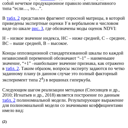
собой нечеткое продукционное правило импликативного
типа “если…, то…”.
В
табл. 2
представлен фрагмент опросной матрицы, в которой
приведены экспертные оценки
Y
в вербальном и числовом
виде по шкале
рис. 3
, где обозначены моды оценок NDVI:
Н – низкое значение индекса, НС – ниже средней, С – среднее,
ВС – выше средней, В – высокое.
Концы оппозиционной стандартизованной шкалы по каждой
независимой переменной обозначают “–1” – наименьшее
значение, “+1” –наибольшее значение признака, как отражено
в
табл. 2
. Таким образом, вопросы эксперту задаются по четко
заданному плану (в данном случае это полный факторный
4
эксперимент типа 2
) в вершинах гиперкуба.
Следующим шагом реализации методики (Спесивцев и др.,
2010; Игнатьев и др., 2018) является построение по данным
табл. 2
полиномиальной модели. Результирующее выражение
для полиномиальной модели со значимыми коэффициентами
имело вид:
(2)