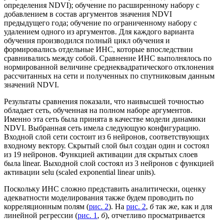
определения NDVI); обучение по расширенному набору с
добавлением в состав аргументов значения NDVI
предыдущего года; обучение по ограниченному набору с
удалением одного из аргументов. Для каждого варианта
обучения производился полный цикл обучения и
формировались отдельные ИНС, которые впоследствии
сравнивались между собой. Сравнение ИНС выполнялось по
нормированной величине среднеквадратического отклонения
рассчитанных на сети и полученных по спутниковым данным
значений NDVI.
Результаты сравнения показали, что наивысшей точностью
обладает сеть, обученная на полном наборе аргументов.
Именно эта сеть была принята в качестве модели динамики
NDVI. Выбранная сеть имела следующую конфигурацию.
Входной слой сети состоит из 6 нейронов, соответствующих
входному вектору. Скрытый слой был создан один и состоял
из 19 нейронов. Функцией активации для скрытых слоев
была linear. Выходной слой состоял из 3 нейронов с функцией
активации selu (scaled exponential linear units).
Поскольку ИНС сложно представить аналитически, оценку
адекватности моделирования также будем проводить по
корреляционным полям (
рис. 2
). На
рис. 2
,
б
так же, как и для
линейной регрессии (
рис. 1
,
б
), отчетливо просматривается