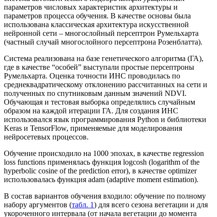
параметров числовых характеристик архитектуры и
параметров процесса обучения. В качестве основы была
использована классическая архитектура искусственной
нейронной сети – многослойный персептрон Румельхарта
(частный случай многослойного персептрона Розенблатта).
Система реализована на базе генетического алгоритма (ГА),
где в качестве “особей” выступали простые персептроны
Румельхарта. Оценка точности ИНС проводилась по
среднеквадратическому отклонению рассчитанных на сети и
полученных по спутниковым данным значений NDVI.
Обучающая и тестовая выборка определялись случайным
образом на каждой итерации ГА. Для создания ИНС
использовался язык программирования Python и библиотеки
Keras и TensorFlow, применяемые для моделирования
нейросетевых процессов.
Обучение происходило на 1000 эпохах, в качестве regression
loss functions применялась функция logcosh (logarithm of the
hyperbolic cosine of the prediction error), в качестве optimizer
использовалась функция adam (adaptive moment estimation).
В состав вариантов обучения входило: обучение по полному
набору аргументов (
табл. 1
) для всего сезона вегетации и для
укороченного интервала (от начала вегетации до момента