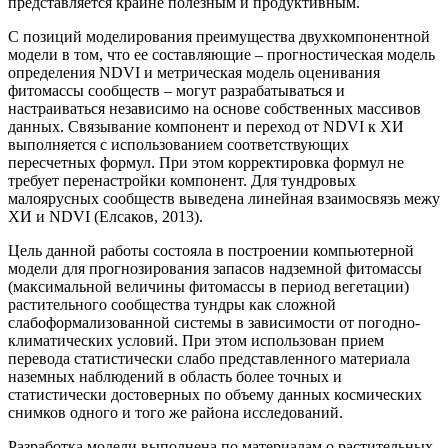
представляется крайне полезным и продуктивным.
С позиций моделирования преимущества двухкомпонентной
модели в том, что ее составляющие – прогностическая модель
определения NDVI и метрическая модель оценивания
фитомассы сообществ – могут разрабатываться и
настраиваться независимо на основе собственных массивов
данных. Связывание компонент и переход от NDVI к ХИ
выполняется с использованием соответствующих
пересчетных формул. При этом корректировка формул не
требует перенастройки компонент. Для тундровых
малоярусных сообществ выведена линейная взаимосвязь межу
ХИ и NDVI (Елсаков, 2013).
Цель данной работы состояла в построении компьютерной
модели для прогнозирования запасов надземной фитомассы
(максимальной величины фитомассы в период вегетации)
растительного сообщества тундры как сложной
слабоформализованной системы в зависимости от погодно-
климатических условий. При этом использован прием
перевода статистически слабо представленного материала
наземных наблюдений в область более точных и
статистически достоверных по объему данных космических
снимков одного и того же района исследований.
Разработка модели выполнена по материалам о растительных