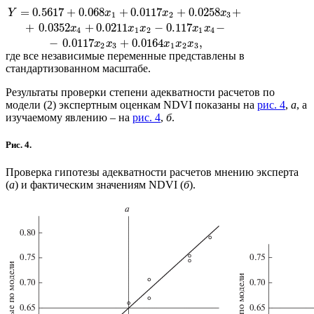
=
0.5617
+
0.068
+
0.0117
+
0.0258
+
Y
x
x
x
1
2
3
+
0.0352
+
0.0211
−
0.117
−
x
x
x
x
x
4
1
2
1
4
−
0.0117
+
0.0164
,
x
x
x
x
x
2
3
1
2
3
где все независимые переменные представлены в
стандартизованном масштабе.
Результаты проверки степени адекватности расчетов по
модели (2) экспертным оценкам NDVI показаны на
рис. 4
,
а
, а
изучаемому явлению – на
рис. 4
,
б
.
Рис. 4.
Проверка гипотезы адекватности расчетов мнению эксперта
(
а
) и фактическим значениям NDVI (
б
).