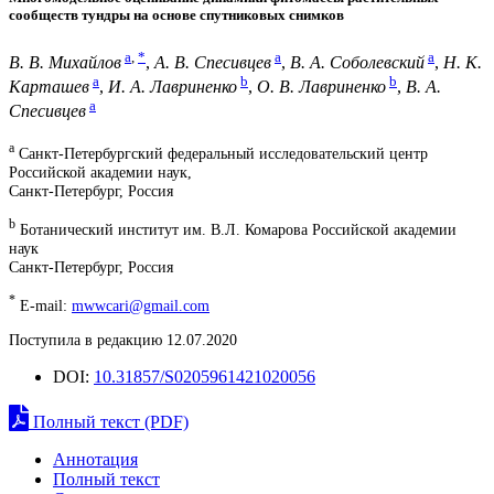
сообществ тундры на основе спутниковых снимков
a
,
*
a
a
В. В. Михайлов
,
А. В. Спесивцев
,
В. А. Соболевский
,
Н. К.
a
b
b
Карташев
,
И. А. Лавриненко
,
О. В. Лавриненко
,
В. А.
a
Спесивцев
a
Санкт-Петербургский федеральный исследовательский центр
Российской академии наук,
Санкт-Петербург, Россия
b
Ботанический институт им. В.Л. Комарова Российской академии
наук
Санкт-Петербург, Россия
*
E-mail:
mwwcari@gmail.com
Поступила в редакцию 12.07.2020
DOI:
10.31857/S0205961421020056
Полный текст (PDF)
Аннотация
Полный текст