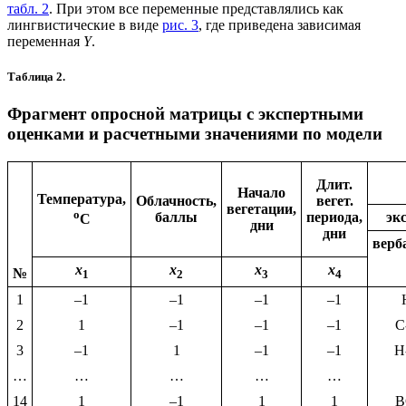
табл. 2
. При этом все переменные представлялись как
лингвистические в виде
рис. 3
, где приведена зависимая
переменная
Y
.
Таблица 2.
Фрагмент опросной матрицы с экспертными
оценками и расчетными значениями по модели
Длит.
Начало
Температура,
Облачность,
вегет.
вегетации,
о
баллы
периода,
эк
С
дни
дни
верб
х
х
х
х
№
1
2
3
4
1
–1
–1
–1
–1
2
1
–1
–1
–1
С
3
–1
1
–1
–1
Н
…
…
…
…
…
14
1
–1
1
1
В