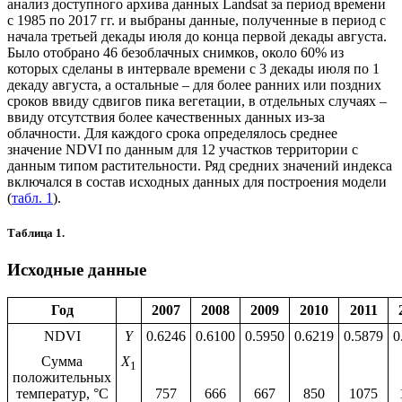
анализ доступного архива данных Landsat за период времени
с 1985 по 2017 гг. и выбраны данные, полученные в период с
начала третьей декады июля до конца первой декады августа.
Было отобрано 46 безоблачных снимков, около 60% из
которых сделаны в интервале времени с 3 декады июля по 1
декаду августа, а остальные – для более ранних или поздних
сроков ввиду сдвигов пика вегетации, в отдельных случаях –
ввиду отсутствия более качественных данных из-за
облачности. Для каждого срока определялось среднее
значение NDVI по данным для 12 участков территории с
данным типом растительности. Ряд средних значений индекса
включался в состав исходных данных для построения модели
(
табл. 1
).
Таблица 1.
Исходные данные
Год
2007
2008
2009
2010
2011
NDVI
Y
0.6246
0.6100
0.5950
0.6219
0.5879
0
Сумма
X
1
положительных
температур, °C
757
666
667
850
1075