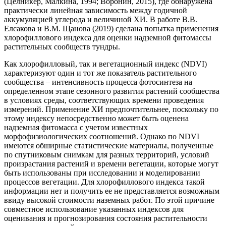
(Целникер, Малкина, 1994; Воронин, 2015), где обнаружена
практически линейная зависимость между годичной
аккумуляцией углерода и величиной ХИ. В работе В.В.
Елсакова и В.М. Щанова (2019) сделана попытка применения
хлорофиллового индекса для оценки надземной фитомассы
растительных сообществ тундры.
Как хлорофилловый, так и вегетационный индекс (NDVI)
характеризуют один и тот же показатель растительного
сообщества – интенсивность процесса фотосинтеза на
определенном этапе сезонного развития растений сообщества
в условиях среды, соответствующих времени проведения
измерений. Применение ХИ предпочтительнее, поскольку по
этому индексу непосредственно может быть оценена
надземная фитомасса с учетом известных
морфофизиологических соотношений. Однако по NDVI
имеются обширные статистические материалы, полученные
по спутниковым снимкам для разных территорий, условий
произрастания растений и времени вегетации, которые могут
быть использованы при исследовании и моделировании
процессов вегетации. Для хлорофиллового индекса такой
информации нет и получить ее не представляется возможным
ввиду высокой стоимости наземных работ. По этой причине
совместное использование указанных индексов для
оценивания и прогнозирования состояния растительности