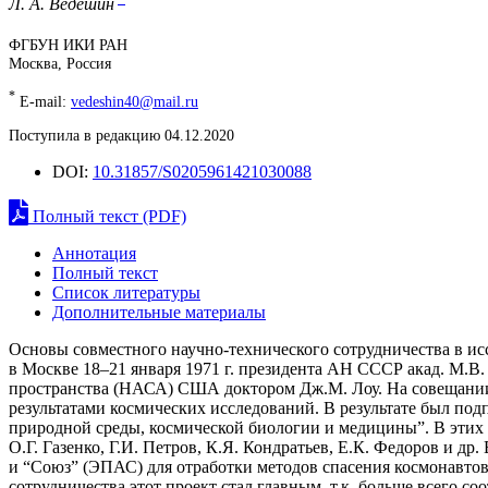
Л. А. Ведешин
ФГБУН ИКИ РАН
Москва, Россия
*
E-mail:
vedeshin40@mail.ru
Поступила в редакцию 04.12.2020
DOI:
10.31857/S0205961421030088
Полный текст (PDF)
Аннотация
Полный текст
Список литературы
Дополнительные материалы
Основы совместного научно-технического сотрудничества в ис
в Москве 18–21 января 1971 г. президента АН СССР акад. М.
пространства (НАСА) США доктором Дж.М. Лоу. На совещании
результатами космических исследований. В результате был под
природной среды, космической биологии и медицины”. В этих 
О.Г. Газенко, Г.И. Петров, К.Я. Кондратьев, Е.К. Федоров и 
и “Союз” (ЭПАС) для отработки методов спасения космонавто
сотрудничества этот проект стал главным, т.к. больше всего с