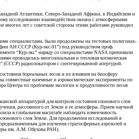
-Западной Атлантики, Северо-Западной Африки, в Индийском и
ному исследованию взаимодействия океана с атмосферными
ие многих лет с советской стороны этими работами руководил
кими специалистами, были продолжены на тестовых полигонах-
афии АН СССР (Кур-экс-91”) под руководством проф.
ерименте “Кур-экс” наряду со специалистами NASA принимали
иями проводилась многозональная и тепловая космическая
з” (СССР) радиолокатором с синтезированной апертурой.
состояния бореальных лесов и их влияния на биосферу
аны совместные наземные и аэрокосмические эксперименты по
тора Центра по проблемам экологии и продуктивности лесов
анской аппаратурой для контроля состояния озонового слоя
чения, рассеянного от Земли и ее атмосферы. Прием научной
олила в глобальном масштабе наблюдать изменчивость
 озонового слоя Земли. Для продолжения исследований в
 предназначенным для изучения стратосферных аэрозолей и
еры им. А.М. Обухова РАН).