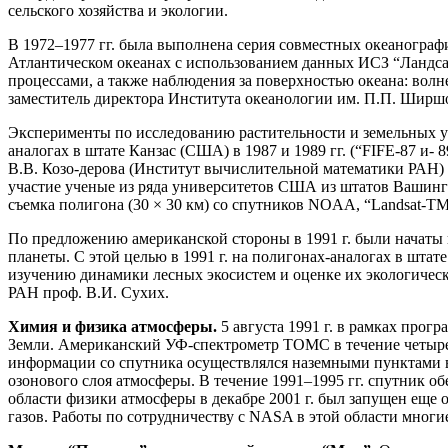
сельского хозяйства и экологии.
В 1972–1977 гг. была выполнена серия совместных океаногра
Атлантическом океанах с использованием данных ИСЗ “Ландса
процессами, а также наблюдения за поверхностью океана: волн
заместитель директора Института океанологии им. П.П. Ширшо
Эксперименты по исследованию растительности и земельных у
аналогах в штате Канзас (США) в 1987 и 1989 гг. (“FIFE-87 и- 8
В.В. Козо-дерова (Институт вычислительной математики РАН)
участие ученые из ряда университетов США из штатов Вашингт
съемка полигона (30 × 30 км) со спутников NOAA, “Landsat-T
По предложению американской стороны в 1991 г. были начаты 
планеты. С этой целью в 1991 г. на полигонах-аналогах в шт
изучению динамики лесных экосистем и оценке их экологическ
РАН проф. В.И. Сухих.
Химия и физика атмосферы.
5 августа 1991 г. в рамках про
Земли. Американский УФ-спектрометр ТОМС в течение четырех 
информации со спутника осуществлялся наземными пунктами в
озонового слоя атмосферы. В течение 1991–1995 гг. спутник 
области физики атмосферы в декабре 2001 г. был запущен еще
газов. Работы по сотрудничеству с NASA в этой области многи