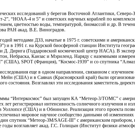
фических исследований у берегов Восточной Атлантики, Северо
т-2”, “НОАА-4 и 5” и советских научных кораблей по комплекс
ением, цветностью воды, температурой, биомассой и др. В течен
ва РАН акад. В.Е. Виноградов.
годий методами ДЗЗ, начатые в 1975 г. советскими и американс
9”)
и в 1991 г. на Курской биосферной станции Института геогр
 и Д. Дирига (Годдаровский космический центр НАСА). В эксп
он, Небраска, Канзас и Мэриленд. Наряду с наземными измерен
M” (США), SPOT (Франция), “Космос-1939” и со спутника “Алма
исследования еще в одном направлении, связанном с изучением 
ате Мейн (США) и в Саянах (Красноярский край) были организов
ого состояния. Возглавлял эти исследования заместитель дирек
граммы “Интеркосмос” был запущен КА “Метеор-3/ТОМС” с америк
лет регистрировал интенсивность солнечного излучения и излу
 Уоллопсе (США) и в Обнинске. Реализация этого проекта позв
обеспечивал мировое научное сообщество данными об изменениях
 один спутник “Метеор-3М/SAGE-III” с американским прибором,
е годы возглавляет акад. Г.С. Голицын (Институт физики атмосф