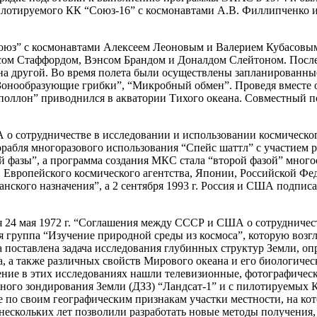
пилотируемого КК “Союз-16” с космонавтами А.В. Филлипченко
Союз” с космонавтами Алексеем Леоновым и Валерием Кубасовым.
сом Стаффордом, Вэнсом Брандом и Доналдом Слейтоном. После ма
 на другой. Во время полета были осуществлены запланированн
“Зонообразующие грибки”, “Микробный обмен”. Проведя вместе о
“Аполлон” приводнился в акватории Тихого океана. Совместный
о сотрудничестве в исследовании и использовании космическог
рабля многоразового использования “Спейс шаттл” с участием 
фазы”, а программа создания МКС стала “второй фазой” многост
, Европейского космического агентства, Японии, Российской 
нского назначения”, а 2 сентября 1993 г. Россия и США подпи
 24 мая 1972 г. “Соглашения между СССР и США о сотрудничест
ая группа “Изучение природной среды из космоса”, которую воз
ставлена задача исследования глубинных структур Земли, опре
а, а также различных свойств Мирового океана и его биологиче
ние в этих исследованиях нашли телевизионные, фотографическ
ного зондирования Земли (ДЗЗ) “Ландсат-1” и с пилотируемых 
по своим географическим признакам участки местности, на ко
ескольких лет позволили разработать новые методы получения,