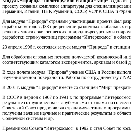
Модуль “Природа” пилотируемой станции “Мир”.
Одно из ц
проекту создания комплекса аппаратуры для специализированн
Германии, Италии, ПНР, Румынии, СССР, ЧСФР, США и Фран
Для модуля “Природа” странами-участницами проекта был разр
отработке методов ДЗЗ при решении различных глобальных и 
решения многих экологических, природно-ресурсных и гидром
разработки стран-участниц программы “Интеркосмос” в област
23 апреля 1996 г. состоялся запуск модуля “Природа” к стан
Для обработки огромных потоков получаемой космической ин
соответствующим каталогом экспериментов, архивом и базой 
В ходе полета модуля “Природа” ученые США и России выполни
изучения земной поверхности. Работы по сотрудничеству с NA
В 2001 г. модуль “Природа” вместе со станцией “Мир” прекра
В СССР в период с 1967 по 1991 г. по программе “Интеркосмо
результате сотрудничества с зарубежными странами на совмест
Советский Союз предоставлял странам-участницам программы
получены важные научные и практические результаты в област
Солнечной системы и др.
Прeемником Совета “Интеркосмос” в 1992 г. стал Совет по кос