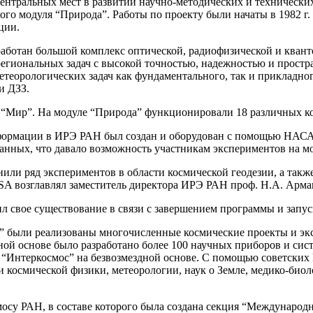
ентральных мест в развитии научно-методических и технически
ого модуля “Природа”. Работы по проекту были начаты в 1982 г
ции.
аботан большой комплекс оптической, радиофизической и квант
региональных задач с высокой точностью, надежностью и прост
етеорологических задач как фундаментального, так и прикладн
и ДЗЗ.
ции “Мир”. На модуле “Природа” функционировали 18 различных 
формации в ИРЭ РАН был создан и оборудован с помощью НАСА
данных, что давало возможность участникам экспериментов на м
ли ряд экспериментов в области космической геодезии, а такж
SA возглавлял заместитель директора ИРЭ РАН проф. Н.А. Арма
тил свое существование в связи с завершением программы и зап
с” были реализованы многочисленные космические проекты и экс
ной основе было разработано более 100 научных приборов и сис
 “Интеркосмос” на безвозмездной основе. С помощью советски
и космической физики, метеорологии, наук о Земле, медико-био
мосу РАН, в составе которого была создана секция “Международн