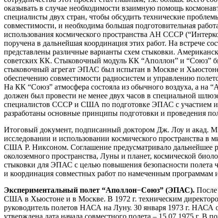
оказывать в случае необходимости взаимную помощь космонавт
специалисты двух стран, чтобы обсудить технические пробле
совместимости, и необходима большая подготовительная работ
использования космического пространства АН СССР (“Интерко
поручена в дальнейшая координация этих работ. На встрече с
представлены различные варианты схем стыковки. Американски
советских КК. Стыковочный модуль КК “Аполлон” и “Союз” бы
стыковочный агрегат ЭПАС был испытан в Москве и Хьюстоне в
обеспечению совместимости радиосистем и управлению полето
На КК “Союз” атмосфера состояла из обычного воздуха, а на “А
должен был провести не менее двух часов в специальной шлюзов
специалистов СССР и США по подготовке ЭПАС с участием и.о
разработаны основные принципы подготовки и проведения пол
Итоговый документ, подписанный доктором Дж. Лоу и акад. М. 
исследовании и использовании космического пространства в 
США Р. Никсоном. Соглашение предусматривало дальнейшее ра
околоземного пространства, Луны и планет, космической биол
стыковки для ЭПАС с целью повышения безопасности полета ч
и координация совместных работ по намеченным программам 
Экспериментальный полет “Аполлон−Союз” (ЭПАС).
После 
США в Хьюстоне и в Москве. В 1972 г. техническим директоро
руководитель полетов НАСА на Луну. 30 января 1973 г. НАСА 
утверждена дата начала совместного полета – 15.07.1975 г. 