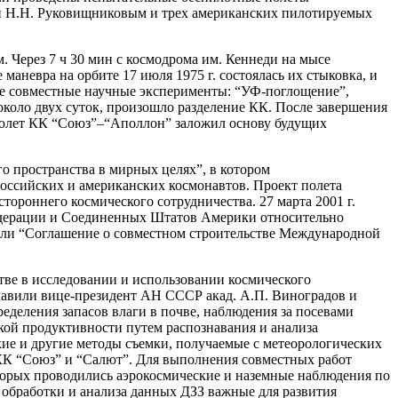
 и Н.Н. Руковищниковым и трех американских пилотируемых
 Через 7 ч 30 мин с космодрома им. Кеннеди на мысе
невра на орбите 17 июля 1975 г. состоялась их стыковка, и
ые совместные научные эксперименты: “УФ-поглощение”,
коло двух суток, произошло разделение КК. После завершения
 полет КК “Союз”–“Аполлон” заложил основу будущих
о пространства в мирных целях”, в котором
российских и американских космонавтов. Проект полета
ороннего космического сотрудничества. 27 марта 2001 г.
Федерации и Соединенных Штатов Америки относительно
сали “Соглашение о совместном строительстве Международной
ве в исследовании и использовании космического
главили вице-президент АН СССР акад. А.П. Виноградов и
деления запасов влаги в почве, наблюдения за посевами
ской продуктивности путем распознавания и анализа
ие и другие методы съемки, получаемые с метеорологических
КК “Союз” и “Салют”. Для выполнения совместных работ
торых проводились аэрокосмические и наземные наблюдения по
 обработки и анализа данных ДЗЗ важные для развития