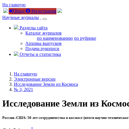
На главную
Вход
Регистрация
Научные журналы
Разделы сайта
Каталог журналов
по наименованию
по рубрике
Архивы выпусков
Подача рукописи
Отчеты и статистика
На главную
Электронные версии
Исследование Земли из Космоса
№ 3, 2021
Исследование Земли из Космоса
Россия–США: 50 лет сотрудничества в космосе (итоги научно-техническо
*