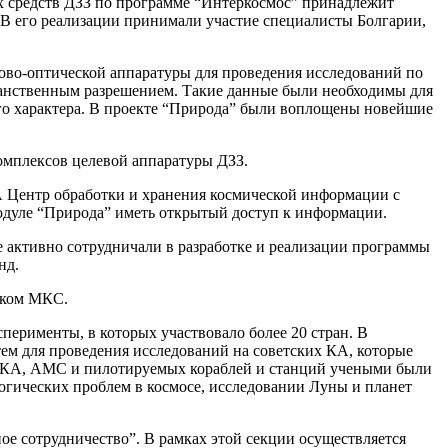
х средств ДЗЗ по программе “Интеркосмос” принадлежит
. В его реализации принимали участие специалисты Болгарии,
ово-оптической аппаратуры для проведения исследований по
ранственным разрешением. Такие данные были необходимы для
ого характера. В проекте “Природа” были воплощены новейшие
комплексов целевой аппаратуры ДЗЗ.
 Центр обработки и хранения космической информации с
одуле “Природа” иметь открытый доступ к информации.
е активно сотрудничали в разработке и реализации программы
нд.
уском МКС.
перименты, в которых участвовало более 20 стран. В
тем для проведения исследований на советских КА, которые
х КА, АМС и пилотируемых кораблей и станций учеными были
логических проблем в космосе, исследовании Луны и планет
ое сотрудничество”. В рамках этой секции осуществляется