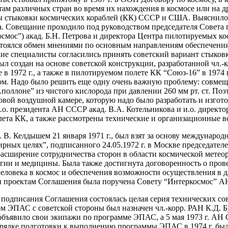
ам различных стран во время их нахождения в космосе или на 
мы стыковки космических кораблей (КК) СССР и США. Выяснилос
а. Совещание проходило под руководством председателя Совета 
смос”) акад. Б.Н. Петрова и директора Центра пилотируемых к
остоялся обмен мнениями по основным направлениям обеспечени
е специалисты согласились принять советский вариант стыковк
л создан на основе советской конструкции, разработанной чл
 1972 г., а также в пилотируемом полете КК “Союз-16” в 1974 
м. Надо было решить еще одну очень важную проблему: совмещ
поллоне” из чистого кислорода при давлении 260 мм рт. ст. Поэ
ой воздушной камере, которую надо было разработать и изготови
. президента АН СССР акад. В.А. Котельникова и и.о. директо
ета КК, а также рассмотрены технические и организационные в
В. Келдышем 21 января 1971 г., был взят за основу международ
мирных целях”, подписанного 24.05.1972 г. в Москве председа
сширение сотрудничества сторон в области космической метеор
огии и медицины. Была также достигнута договоренность о про
еловека в космос и обеспечения возможности осуществления в
и проектам Соглашения была поручена Совету “Интеркосмос” А
подписания Соглашения состоялась целая серия технических с
м ЭПАС с советской стороны был назначен чл.-корр. РАН К.Д. Б
объявило свои экипажи по программе ЭПАС, а 5 мая 1973 г. АН 
В порядке подготовки к выполнению программы ЭПАС в 1974 г. 