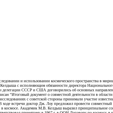
следовании и использовании космического пространства в мирны
В. Келдыша с исполняющим обязанности директора Национальног
 делегации СССР и США договорились об основных направления
писан “Итоговый документ о совместной деятельности в области
исследованиях с советской стороны принимали участие известны
др. В ходе встречи доктор Дж. Лоу предложил провести совмест
в в космосе. Академик М.В. Келдыш выразил принципиальное со
оответствовал принятому в 1967 г. в ООН Договору по космосу, в