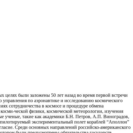
х целях были заложены 50 лет назад во время первой встречи
о управления по аэронавтике и исследованию космического
х сотрудничества в космосе и процедуре обмена
 косми-ческой физики, космической метеорологии, изучения
е ученые, такие как академики Б.Н. Петров, А.П. Виноградов,
ный пилотируемый экспериментальный полет кораблей “Аполлон”
гласие. Среди основных направлений российско-американского
 котором были предусмотрены обязательства государств