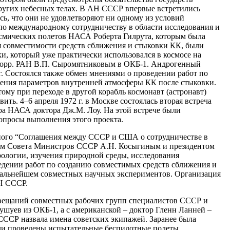
других небесных телах. В АН СССР впервые встретились
ь, что они не удовлетворяют ни одному из условий
по международному сотрудничеству в области исследования и
осмических полетов НАСА Роберта Гилрута, которым была
я совместимости средств сближения и стыковки КК, были
и, который уже практически использовался в космосе на
.-корр. РАН В.П. Сыромятниковым в ОКБ-1. Андрогенный
г. Состоялся также обмен мнениями о проведении работ по
ения параметров внутренней атмосферы КК после стыковки.
тому при переходе в другой корабль космонавт (астронавт)
ть. 4–6 апреля 1972 г. в Москве состоялась вторая встреча
ра НАСА доктора Дж.М. Лоу. На этой встрече были
опросы выполнения этого проекта.
ного
“Соглашения между СССР и США о сотрудничестве в
телем Совета Министров СССР А.Н. Косыгиным и президентом
ологии, изучения природной среды, исследования
ведении работ по созданию совместимых средств сближения и
 дальнейшем совместных научных экспериментов. Организация
Н СССР.
овещаний совместных рабочих групп специалистов СССР и
ушуев из ОКБ-1, а с американской – доктор Гленн Ланней –
СССР назвала имена советских экипажей. Заранее была
были проведены испытательные беспилотные полеты