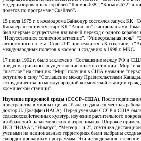
модернизированных кораблей “Космос-638”, “Космос-672” и 
полетов по программе “Скайлэб”.
15 июля 1975 г. с космодрома Байконур состоялся запуск КК “
Канаверал состоялся старт КК “Аполлон” с астронавтами Тома
был впервые осуществлен взаимный переход с одного корабля
“Искусственное солнечное затмение”, “Универсальная печь”, 
автономного полета “Союз-19” приземлился в Казахстане, а 
международных полетов в космос и созданию в 1998 г. МКС.
17 июня 1992 г. было заключено “Соглашение между РФ и США 
предусматривалось осуществление полетов станции “Мир” и ко
“шаттлов” на станцию “Мир” получил в США название “первой 
вступило в силу “Соглашение между Правительствами Канады
сотрудничества по международной космической станции гражда
космической станции”.
Изучение природной среды (СССР–США).
После подписания
пространства в мирных целях” была создана совместная рабоч
доктор Л. Джаффи (НАСА). Перед учеными СССР и США была по
сельскохозяйственных культур, изучение растительного покров
изображений на космических и аэроснимках. Широкое примене
ИСЗ “НОАА”, “Нимбус”, “Метеор-1 и 2”, спутника дистанцион
учеными на национальных территориях были выбраны сходные 
скоординированным программам. Эти исследования в течение н