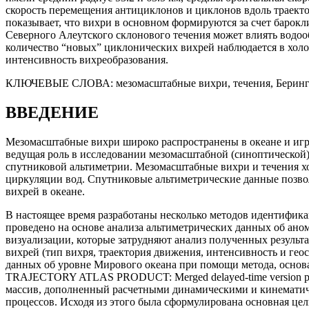
скорость перемещения антициклонов и циклонов вдоль траектор
показывает, что вихри в основном формируются за счет барок
Северного Алеутского склонового течения может влиять водо
количество “новых” циклонических вихрей наблюдается в холо
интенсивность вихреобразования.
КЛЮЧЕВЫЕ СЛОВА:
мезомасштабные вихри, течения, Беринг
ВВЕДЕНИЕ
Мезомасштабные вихри широко распространены в океане и игр
ведущая роль в исследовании мезомасштабной (синоптической
спутниковой альтиметрии. Мезомасштабные вихри и течения х
циркуляции вод. Спутниковые альтиметрические данные позво
вихрей в океане.
В настоящее время разработаны несколько методов идентифик
проведено на основе анализа альтиметрических данных об аном
визуализации, которые затрудняют анализ полученных результ
вихрей (тип вихря, траектория движения, интенсивность и гео
данных об уровне Мирового океана при помощи метода, основа
TRAJECTORY ATLAS PRODUCT: Merged delayed-time version pro
массив, дополненный расчетными динамическими и кинематич
процессов. Исходя из этого была сформулирована основная цел