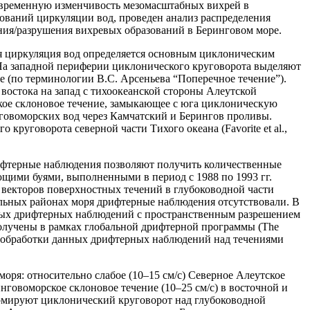
о-временную изменчивость мезомасштабных вихрей в
едований циркуляции вод, проведен анализ распределения
ния/разрушения вихревых образований в Беринговом море.
я циркуляция вод определяется основным циклоническим
). На западной периферии циклонического круговорота выделяют
е (по терминологии В.С. Арсеньева “Поперечное течение”).
востока на запад с тихоокеанской стороны Алеутской
ое склоновое течение, замыкающее с юга циклоническую
говоморских вод через Камчатский и Берингов проливы.
руговорота северной части Тихого океана (Favorite et al.,
ифтерные наблюдения позволяют получить количественные
щими буями, выполненными в период с 1988 по 1993 гг.
ния векторов поверхностных течений в глубоководной части
ельных районах моря дрифтерные наблюдения отсутствовали. В
анных дрифтерных наблюдений с пространственным разрешением
получены в рамках глобальной дрифтерной программы (The
ды обработки данных дрифтерных наблюдений над течениями
моря: относительно слабое (10–15 см/с) Северное Алеутское
нговоморское склоновое течение (10–25 см/с) в восточной и
формируют циклонический круговорот над глубоководной