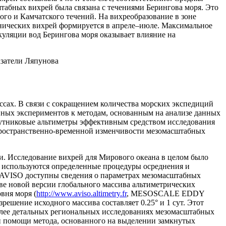
штабных вихрей была связана с течениями Берингова моря. Это
го и Камчатского течений. На вихреобразование в зоне
онических вихрей формируется в апреле–июле. Максимальное
куляции вод Берингова моря оказывает влияние на
азатели Ляпунова
сах. В связи с сокращением количества морских экспедиций
нных экспериментов к методам, основанным на анализе данных
путниковые альтиметры эффективным средством исследования
 пространственно-временной изменчивости мезомасштабных
и. Исследование вихрей для Мирового океана в целом было
оде используются определенные процедуры осреднения и
е AVISO доступны сведения о параметрах мезомасштабных
ове новой версии глобального массива альтиметрических
вня моря (
http://www.aviso.altimetry.fr
, MESOSCALE EDDY
ение исходного массива составляет 0.25° и 1 сут. Этот
олее детальных региональных исследованиях мезомасштабных
ри помощи метода, основанного на выделении замкнутых