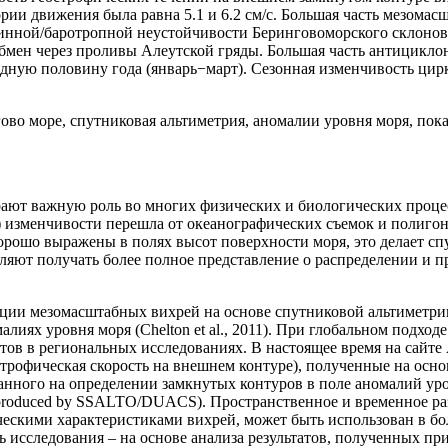
ии движения была равна 5.1 и 6.2 см/с. Большая часть мезомас
линной/баротропной неустойчивости Беринговоморского склоново
обмен через проливы Алеутской гряды. Большая часть антицикл
дную половину года (январь−март). Сезонная изменчивость цир
ово море, спутниковая альтиметрия, аномалии уровня моря, пок
ают важную роль во многих физических и биологических процес
) изменчивости перешла от океанографических съемок и полиго
орошо выражены в полях высот поверхности моря, это делает с
ляют получать более полное представление о распределении и
ации мезомасштабных вихрей на основе спутниковой альтиметри
алиях уровня моря (Chelton et al., 2011). При глобальном подх
атов в региональных исследованиях. В настоящее время на сайт
строфическая скорость на внешнем контуре), полученные на осн
нного на определении замкнутых контуров в поле аномалий уро
duced by SSALTO/DUACS). Пространственное и временное разреш
ескими характеристиками вихрей, может быть использован в б
ь исследования – на основе анализа результатов, полученных п