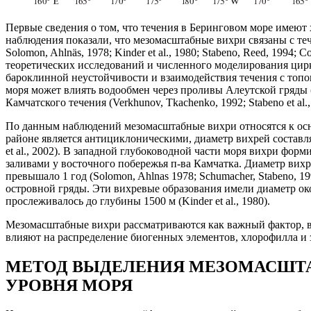
Первые сведения о том, что течения в Беринговом море имею
наблюдения показали, что мезомасштабные вихри связаны с те
Solomon, Ahlnäs, 1978; Kinder et al., 1980; Stabeno, Reed, 1994; Co
теоретических исследований и численного моделирования цирку
бароклинной неустойчивости и взаимодействия течения с топогра
моря может влиять водообмен через проливы Алеутской гряды 
Камчатского течения (Verkhunov, Tkachenko, 1992; Stabeno et al.
По данным наблюдений мезомасштабные вихри относятся к ос
районе является антициклоническими, диаметр вихрей составляет
et al., 2002). В западной глубоководной части моря вихри фо
заливами у восточного побережья п-ва Камчатка. Диаметр вихр
превышало 1 год (Solomon, Ahlnas 1978; Schumacher, Stabeno,
островной гряды. Эти вихревые образования имели диаметр окол
прослеживалось до глубины 1500 м (Kinder et al., 1980).
Мезомасштабные вихри рассматриваются как важный фактор, во 
влияют на распределение биогенных элементов, хлорофилла и зо
МЕТОД ВЫДЕЛЕНИЯ МЕЗОМАСШТ
УРОВНЯ МОРЯ