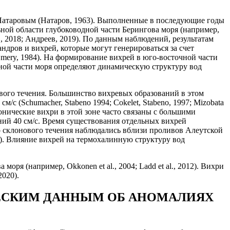
 Натаровым (Натаров, 1963). Выполненные в последующие годы
ной области глубоководной части Берингова моря (например,
 et al., 2018; Андреев, 2019). По данным наблюдений, результатам
дров и вихрей, которые могут генерироваться за счет
, Emery, 1984). На формирование вихрей в юго-восточной части
дной части моря определяют динамическую структуру вод
ого течения. Большинство вихревых образований в этом
с (Schumacher, Stabeno 1994; Cokelet, Stabeno, 1997; Mizobata
онические вихри в этой зоне часто связаны с большими
ений 40 см/с. Время существования отдельных вихрей
ого склонового течения наблюдались вблизи проливов Алеутской
99). Влияние вихрей на термохалинную структуру вод
 (например, Okkonen et al., 2004; Ladd et al., 2012). Вихри
2020).
ЕСКИМ ДАННЫМ ОБ АНОМАЛИЯХ