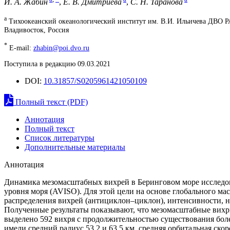
И. А. Жабин
,
Е. В. Дмитриева
,
С. Н. Таранова
a
Тихоокеанский океанологический институт им. В.И. Ильичева ДВО 
Владивосток, Россия
*
E-mail:
zhabin@poi.dvo.ru
Поступила в редакцию 09.03.2021
DOI:
10.31857/S0205961421050109
Полный текст (PDF)
Аннотация
Полный текст
Список литературы
Дополнительные материалы
Аннотация
Динамика мезомасштабных вихрей в Беринговом море исследов
уровня моря (AVISO). Для этой цели на основе глобального масс
распределения вихрей (антициклон–циклон), интенсивности, 
Полученные результаты показывают, что мезомасштабные вихри
выделено 592 вихря с продолжительностью существования боле
имели средний радиус 53.2 и 63.5 км, средняя орбитальная ско