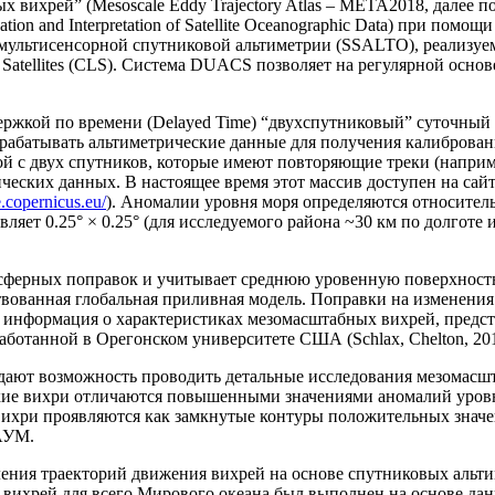
 вихрей” (Mesoscale Eddy Trajectory Atlas – META2018, далее 
on and Interpretation of Satellite Oceanographic Data) при помощ
ых мультисенсорной спутниковой альтиметрии (SSALTO), реализ
Satellites (CLS). Система DUACS позволяет на регулярной основ
ержкой по времени (Delayed Time) “двухспутниковый” суточный
абатывать альтиметрические данные для получения калиброва
с двух спутников, которые имеют повторяющие треки (например,
ических данных. В настоящее время этот массив доступен на с
e.copernicus.eu/
). Аномалии уровня моря определяются относитель
яет 0.25° × 0.25° (для исследуемого района ~30 км по долготе и
сферных поправок и учитывает среднюю уровенную поверхность о
вованная глобальная приливная модель. Поправки на изменения
информация о характеристиках мезомасштабных вихрей, предста
танной в Орегонском университете США (Schlax, Chelton, 201
дают возможность проводить детальные исследования мезомасш
ие вихри отличаются повышенными значениями аномалий уровн
ихри проявляются как замкнутые контуры положительных значен
АУМ.
ения траекторий движения вихрей на основе спутниковых альтим
ых вихрей для всего Мирового океана был выполнен на основе 