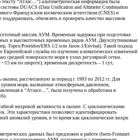
по тексту “Атлас…”) альтиметрическая информация была
и системы DUACS (Data Unification and Altimeter Combination
уеммого Французским космическим агентством (CNES) и
е поддерживать, обновлять и проверять качество массивов
 сеточный массив АУМ. Временная задержка при подготовке
нных и высокоточных временных рядов АУМ. Двухспутниковые
 Topex/Poseidon/ERS 1/2 или Jason-1/Envisat). Такой подход
айте Европейской службы по изучению климатических изменений
но средней поверхности моря в узлах регулярной сетки.
 ~15 км по широте), временная дискретность – 1 сут,
кеана, рассчитанную за период с 1993 по 2012 гг. Для
 уровня моря, вызванные атмосферным давлением,
вленная в “Атласе…”, была получена и обработана в
6).
табной вихревой активности в океане. С циклоническими
я. Эти характеристики позволяют идентифицировать
ий аномалий уровня, в то время как циклонические вихри
етрических данных был предложен в работе (Isern-Fontanet
данных о распределении АУМ, полученных с временным