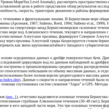
Уровня Моря/Sea Level Anomaly), рассмотреть пространственн
поставленной цели в работе представлен обзор результатов иссл
инейность, скорость, траектории движения и районы формирова
 с течениями и фронтальными зонами. В Беринговым море обща
ны (Арсеньев, 1967; Stabeno, Reed, 1994; Stabeno et al., 1999
енно на север/северо-запад Беринговоморское склоновое течени
ово море вод Аляскинского течения, текущего в направлении с 
огочисленные Алеутские проливы, формируют Северное Алеутск
од через проливы Алеутской гряды балансируется стоком берин
вать как звено крупномасштабного Западного субарктического к
 основе осредненных данных о дрейфе поверхностных буев. Др
сследований циркуляции вод по данным наблюдений за дрейфую
11) были построены и проанализированы средние карты распределе
 по относительно небольшим по объему массивам данных, в отд
а использована более полная версия среднегодового массива д
ac/index.php
). Данные о скорости и направлении течений были 
 при помощи спутниковых систем слежения “Argos” и GPS. Мето
ов (
рис. 1
), отчетливо выделяются основные течения Берингова 
интенсивным струйным Аляскинским течением (30–40 см/с); Бери
 течение в юго-западной части моря. Эти три основных течения 