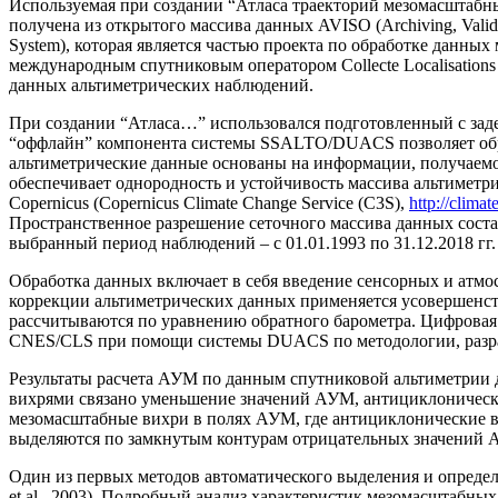
Используемая при создании “Атласа траекторий мезомасштабных
получена из открытого массива данных AVISO (Archiving, Validati
System), которая является частью проекта по обработке данн
международным спутниковым оператором Collecte Localisations 
данных альтиметрических наблюдений.
При создании “Атласа…” использовался подготовленный с зад
“оффлайн” компонента системы SSALTO/DUACS позволяет обр
альтиметрические данные основаны на информации, получаемой 
обеспечивает однородность и устойчивость массива альтиметр
Copernicus (Copernicus Climate Change Service (C3S),
http://climat
Пространственное разрешение сеточного массива данных составл
выбранный период наблюдений – с 01.01.1993 по 31.12.2018 гг.
Обработка данных включает в себя введение сенсорных и атмо
коррекции альтиметрических данных применяется усовершенст
рассчитываются по уравнению обратного барометра. Цифровая 
CNES/CLS при помощи системы DUACS по методологии, разрабо
Результаты расчета АУМ по данным спутниковой альтиметрии 
вихрями связано уменьшение значений АУМ, антициклоническ
мезомасштабные вихри в полях АУМ, где антициклонические в
выделяются по замкнутым контурам отрицательных значений 
Один из первых методов автоматического выделения и определ
et al., 2003). Подробный анализ характеристик мезомасштабн