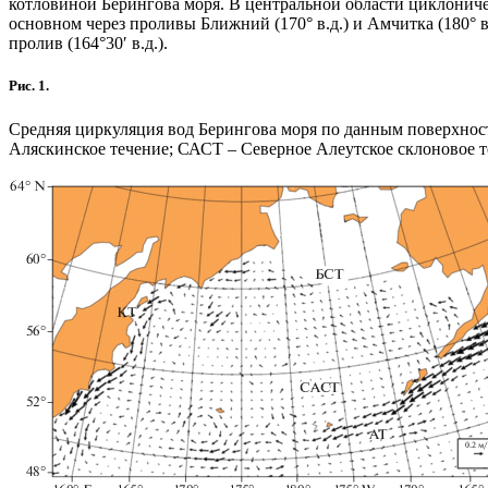
котловиной Берингова моря. В центральной области циклониче
основном через проливы Ближний (170° в.д.) и Амчитка (180° 
пролив (164°30′ в.д.).
Рис. 1.
Средняя циркуляция вод Берингова моря по данным поверхност
Аляскинское течение; САСТ – Северное Алеутское склоновое т