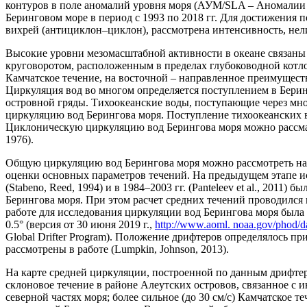
контуров в поле аномалий уровня моря (АУМ/SLA – Аномалии 
Беринговом море в период с 1993 по 2018 гг. Для достижения 
вихрей (антициклон–циклон), рассмотрена интенсивность, нел
Высокие уровни мезомасштабной активности в океане связаны
круговоротом, расположенным в пределах глубоководной котлови
Камчатское течение, на восточной – направленное преимуществ
Циркуляция вод во многом определяется поступлением в Беринг
островной гряды. Тихоокеанские воды, поступающие через мн
циркуляцию вод Берингова моря. Поступление тихоокеанских в
Циклоническую циркуляцию вод Берингова моря можно рассматри
1976).
Общую циркуляцию вод Берингова моря можно рассмотреть на
оценки основных параметров течений. На предыдущем этапе и
(Stabeno, Reed, 1994) и в 1984–2003 гг. (Panteleev et al., 20
Берингова моря. При этом расчет средних течений проводился
работе для исследования циркуляции вод Берингова моря был
0.5° (версия от 30 июня 2019 г.,
http://www.aoml. noaa.gov/phod/d
Global Drifter Program). Положение дрифтеров определялось
рассмотрены в работе (Lumpkin, Johnson, 2013).
На карте средней циркуляции, построенной по данным дрифтер
склоновое течение в районе Алеутских островов, связанное с 
северной частях моря; более сильное (до 30 см/с) Камчатское