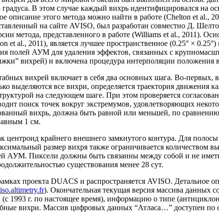
3 градуса. В этом случае каждый вихрь идентифицировался на о
 описание этого метода можно найти в работе (Chelton et al., 
авленный на сайте AVISO, был разработан совместно Д. Шелтон
ии метода, представленного в работе (Williams et al., 2011). 
 et al., 2011), является лучшее пространственное (0.25° × 0.25
ция полей АУМ для удаления эффектов, связанных с крупномасш
жки” вихрей) и включена процедура интерполяции положения ви
табных вихрей включает в себя два основных шага. Во-первых,
ко выделяются все вихри, определяется траектория движения к
руктурой на следующем шаге. При этом проверяется согласован
одит поиск точек вокруг экстремумов, удовлетворяющих некото
ованный вихрь, должна быть равной или меньшей, по сравнению 
авным 1 см.
к центроид крайнего внешнего замкнутого контура. Для полосы 
ксимальный размер вихря также ограничивается количеством вы
ей АУМ. Пиксели должны быть связанны между собой и не иметь
родолжительностью существования менее 28 сут.
 рамках проекта DUACS и распространяется AVISO. Детальное 
so.altimetry.fr
). Окончательная текущая версия массива данных 
(с 1993 г. по настоящее время), информацию о типе (антициклон
абные вихри. Массив цифровых данных “Атласа…” доступен по 