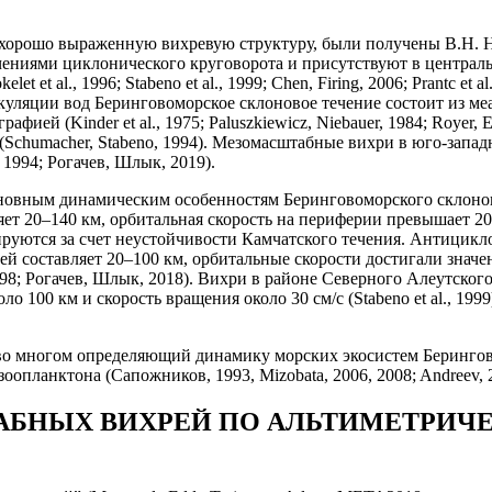
т хорошо выраженную вихревую структуру, были получены В.Н.
чениями циклонического круговорота и присутствуют в централь
kelet et al., 1996; Stabeno et al., 1999; Chen, Firing, 2006; Prantc
ляции вод Беринговоморское склоновое течение состоит из меан
фией (Kinder et al., 1975; Paluszkiewicz, Niebauer, 1984; Royer
(Schumacher, Stabeno, 1994). Мезомасштабные вихри в юго-запа
, 1994; Рогачев, Шлык, 2019).
новным динамическим особенностям Беринговоморского склонов
 20–140 км, орбитальная скорость на периферии превышает 20 см/
рмируются за счет неустойчивости Камчатского течения. Антицикл
ей составляет 20–100 км, орбитальные скорости достигали знач
 1998; Рогачев, Шлык, 2018). Вихри в районе Северного Алеутск
о 100 км и скорость вращения около 30 см/с (Stabeno et al., 19
многом определяющий динамику морских экосистем Берингова моря
опланктона (Сапожников, 1993, Mizobata, 2006, 2008; Andreev, 
АБНЫХ ВИХРЕЙ ПО АЛЬТИМЕТРИЧ