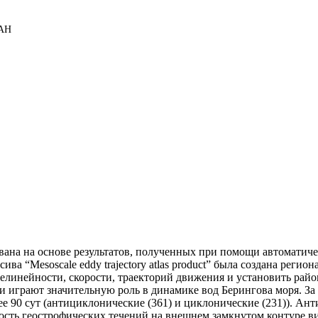
РАН
ана на основе результатов, полученных при помощи автоматиче
ива “Mesoscale eddy trajectory atlas product” была создана реги
нелинейности, скорости, траекторий движения и установить ра
 играют значительную роль в динамике вод Берингова моря. За 
е 90 сут (антициклонические (361) и циклонические (231)). А
рость геострофических течений на внешнем замкнутом контуре вих