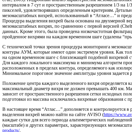
интервалом в 7 сут и пространственным разрешением 1/3 на 1/
пикселей, удовлетворявших определенным критериям. Детальное
мезомасштабных вихрей, использованный в “Атласе…” и предст
Процедура выделения вихрей была основана на двухмерной верс
мезомасштабных вихрях, по сравнению с первой версией (Chelton
данных. Кроме этого, была проведена низкочастотная фильтра
пройденное вихрями на каждом временном шаге (удалены “пры
С технической точки зрения процедура мониторинга мезомасш
контуры АУМ, которые имеют один экстремум уровня. Как толь
на одном временном шаге с близлежащей подобной вихревой ст
Для каждого локального максимума и минимума алгоритм пров
расположенных в пределах контура, определяемого как изолир
Минимальное пороговое значение амплитуды уровня задается р
Положение центра каждого выделенного вихря определяется ка
максимальный диаметр вихря не должен превышать 400 км. Ма
зависит от пространственного разрешения сетки исходных пол
подготовки из массива исключались вихревые образования с п
В настоящее время “Атлас…” дополняется и контролируется в
выделения вихрей можно найти на сайте AVISO (
https://www.avi
каждые сутки для всего периода альтиметрических наблюдений 
(масштабе) и других параметрах, характеризующих мезомасшт
products/
.