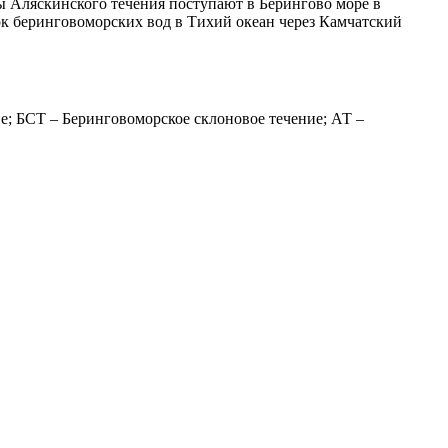
ы Аляскинского течения поступают в Берингово море в
ток беринговоморских вод в Тихий океан через Камчатский
е; БСТ – Беринговоморское склоновое течение; АТ –