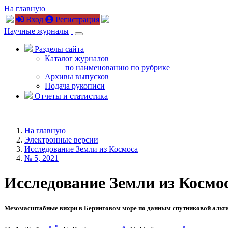
На главную
Вход
Регистрация
Научные журналы
Разделы сайта
Каталог журналов
по наименованию
по рубрике
Архивы выпусков
Подача рукописи
Отчеты и статистика
На главную
Электронные версии
Исследование Земли из Космоса
№ 5, 2021
Исследование Земли из Космоса
Мезомасштабные вихри в Беринговом море по данным спутниковой альт
a
,
*
a
a