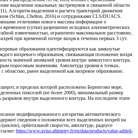
снове выделения локальных экстремумов и связанной области
2011). Алгоритм выделения и расчета траекторий движения
ом (Schlax, Chelton, 2016) и сотрудниками CLS/DUACS.
Основными отличиями нового массива информации о
°) и временное (сутки) разрешение исходных альтиметрических
табной изменчивостью, ограничено максимальное расстояние,
хрей при временной потере вихря в течении первых 3 сут.
 вихревые образования идентифицируются как замкнутые
аждого вихревого образования, связывающая положение вихря
ность значений аномалий уровня внутри замкнутого контура.
рым пороговым значениям. Амплитуда уровня в точках,
с областью, ранее выделенной как вихревое образование.
широт, в пределах которой расположено Берингово море,
деленных пикселей (не более 2000), минимальный размер
 разрывов внутри выделенного контура. На последнем этапе
описание модифицированного алгоритма автоматического
содержит сведения о положении всех выделенных вихрей на
/циклон), орбитальной скорости, амплитуде, радиусе
ссылке:
https://www.aviso.altimetry.fr/en/data/products/value-added-