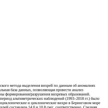
ского метода выделения вихрей по данным об аномалиях
ональная база данных, позволяющая провести анализ
йоны формирования/разрушения вихревых образований.
период альтиметрических наблюдений (1993–2018 гг.) было
нтициклонические и циклонические вихри в Беринговом море
рей составляла 14.0 и 10.8 см/с, соответственно. Средняя