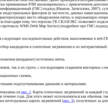
ически привязанные РЛИ анализировались с привлечением дополн
нформационный (ГИС) подход (Иванов, Затягалова, 2007), суть
 индустриальных факторов (в частности, данных навигационных 
арактеризующих место обнаружения пятна, и окружающую опера
иза благодаря тому, что порталы ГК СКАНЭКС позволяют подкл
протоколу WMS (Web Map Service) (подробнее про ГИС-подход и
я следующие последовательные действия, выполняемые в веб-Г
отбор кандидатов в пленочные загрязнения и их интерактивный
оложения (координат) источника пятна,
ликов, так и их групп, с последующим созданием векторных сло
окационных съемок,
оступными подспутниковыми данными и материалами.
 показаны на
рис. 2
. Карты пленочных загрязнений за каждый го
 течение года. Для этого может использоваться как обычная, т
 на интегральных картах загрязнений (
рис. 3
), полученных за дл