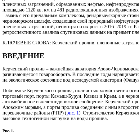
пленочных загрязнений, образованных нефтью, нефтепродукта
площадью 1120 кв. км на 481 радиолокационных изображениях.
Тамань с его причальным комплексом, рейдовые/якорные стоя
черноморском шельфе, создающие свой природный нефтеуглеро
пленочных загрязнений, несмотря на их рост в 2016–2019 гг.
ретроспективного анализа спутниковых данных на предмет пл
КЛЮЧЕВЫЕ СЛОВА:
Керченский пролив, пленочные загрязне
ВВЕДЕНИЕ
Керченский пролив – важнейшая акватория Азово-Черноморског
развивающегося товарооборота. В последние годы наращивается 
на экологическое состояние вод исследуемой акватории (Фащук
Побережье Керченского пролива, полностью хозяйственно осв
торговый порт, порты Камыш-Бурун, Кавказ и Крым, а в черно
автомобильное и железнодорожное сообщение. Керченский про
Азовским морями, а порты пролива соединены с ним второстеп
перевалочные районы (РПР) (
рис. 1
). Строительство Керченско
высокой техногенной нагрузки на воды пролива.
Рис. 1.