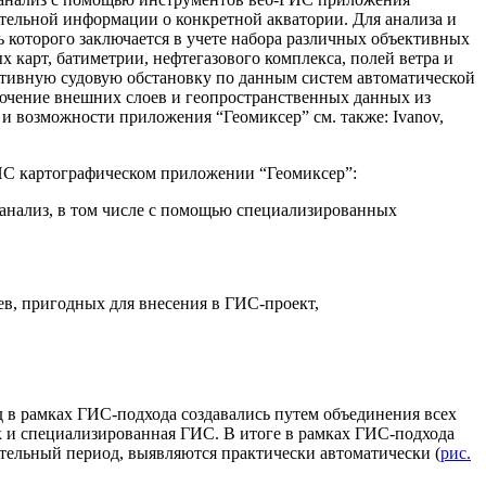
ительной информации о конкретной акватории. Для анализа и
 которого заключается в учете набора различных объективных
карт, батиметрии, нефтегазового комплекса, полей ветра и
тивную судовую обстановку по данным систем автоматической
ючение внешних слоев и геопространственных данных из
 возможности приложения “Геомиксер” см. также: Ivanov,
ИС картографическом приложении “Геомиксер”:
 анализ, в том числе с помощью специализированных
ев, пригодных для внесения в ГИС-проект,
д в рамках ГИС-подхода создавались путем объединения всех
ак и специализированная ГИС. В итоге в рамках ГИС-подхода
ительный период, выявляются практически автоматически (
рис.