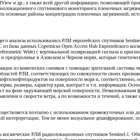
WorldView и др., а также всей другой информации, позволяющей 
адиолокационного спутникового мониторинга пленочных загрязн
ыявить основные районы концентрации пленочных загрязнений, ис
го анализа использовались РЛИ европейских спутников Sentinel
 из базы данных Copernicus Open Access Hub Европейского кос
rferometric Wide) с вертикальной поляризацией сигнала и ориг
 и предпроливье в Азовском и Черном морях, которые генетическ
ации из комических снимков с помощью зрительной системы чел
областей РЛИ, соответствующих по совокупности своих признак
фти/нефтепродуктов на поверхности моря и, соответственно, ос
сятся форма, размеры, характер края, контраст и т.п. информация.
траст на фоне окружающей морской поверхности. Немаловажным ф
авления и скорости ветра, а по возможности и течений, а также
уществляется поэтапно с использованием промежуточных или до
ой интерпретации. Тем не менее визуальное дешифрирование, 
ь космические РЛИ радиолокационных спутников Sentinel-1. Об
етом контекстной обстановки. Далее проводился интерактивны