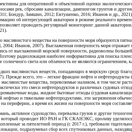
ективны для оперативной и объективной оценки экологического
носами рек, сбросами канализации, дампингом грунтов и друг
2011; Бондур, Замшин, 2012; Евтушенко, 2016; Иванов и др., 20
мацию об интересующей акватории в режиме реального времени (
 позволяет проводить регулярный мониторинг данной акватории
21).
ого маслянистого вещества на поверхности моря образуются пят
l, 2004; Иванов, 2007). Выглаженная поверхность моря отражае
ись от выглаженной морской поверхности, радиоволны большей ч
 Поэтому радиолокация наиболее информативна для поиска плен
ие солнечного света или облачность не являются ограничением, 
дких маслянистых веществ, попадающих в морскую среду благод
7). Прежде всего, это – легкие фракции нефти и нефтепродукты 
е маслянистые вещества, перевозимые наливом, в том числе рас
актически это смеси нефтепродуктов и различных судовых отходо
ромывочные воды, жидкие бытовые отходы (судовая канализация
ой нефтью и тяжелыми нефтепродуктами, эти загрязнения обычн
на периферии, а время их жизни на поверхности моря составляет
ань, активное судоходство, перевалка грузов и другие техноге
ря, который проводит ИО РАН и ГК СКАНЭКС, проливу уделялос
 накопленные за пятилетний период (с 2017 г.), требовали тщате
локации, подразумевал сбор всех спутниковых данных, находящ