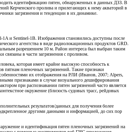
проводить идентификацию пятен, обнаруженных в данных ДЗЗ. В
ений Керченского пролива и прилегающих к нему акваторий в
точники загрязнения и тенденции в их динамике.
-1A и Sentinel-1B. Изображения становились доступны после
мического агентства в виде радиолокационных продуктов GRD.
инальным разрешением 10 м. Район интереса был выбран таким
и связаны в части загрязнения с проливом.
овека, которая имеет крайне высокую способность к
ов пятнам пленочных загрязнений. Такие признаки
обенностями их отображения на РЛИ (Иванов, 2007; Alpers,
 Основными признаками в случае визуального дешифрирования
актором при распознавании пятен загрязнений часто является
 контекстное окружение (близость судовых трасс, рейдовых
полнительных результатов/данных для получения более
подкрепленное другими данными и информацией, до сих пор
наружение и идентификация пятен пленочных загрязнений на
й анализ с помощью инструментов веб-ГИС приложения