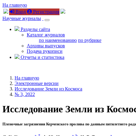
На главную
Вход
Регистрация
Научные журналы
Разделы сайта
Каталог журналов
по наименованию
по рубрике
Архивы выпусков
Подача рукописи
Отчеты и статистика
На главную
Электронные версии
Исследование Земли из Космоса
№ 3, 2022
Исследование Земли из Космоса
Пленочные загрязнения Керченского пролива по данным пятилетнего рад
a
,
*
a
,
b
a