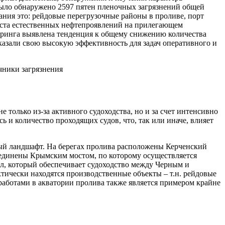
ыло обнаружено 2597 пятен пленочных загрязнений общей
ния это: рейдовые перегрузочные районы в проливе, порт
еста естественных нефтепроявлений на прилегающем
оринга выявлена тенденция к общему снижению количества
азали свою высокую эффективность для задач оперативного и
чники загрязнения
олько из-за активного судоходства, но и за счет интенсивно
ь и количество проходящих судов, что, так или иначе, влияет
ный ландшафт. На берегах пролива расположены Керченский
соединены Крымским мостом, по которому осуществляется
л, который обеспечивает судоходство между Черным и
тически находятся производственные объекты – т.н. рейдовые
и работами в акватории пролива также является примером крайне