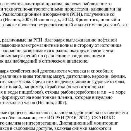
 состояния акватории пролива, включая наблюдение за
ими техногенно-антропогенными процессами, влияющими на
21). Радиолокационные изображения (РЛИ), полученные со
Иванов, 2007; Иванов и др., 2014). Кроме того, полный и
, а также провести ретроспективный анализ имеющихся в базах
на, различимые на РЛИ, благодаря выглаживанию нефтяной
т падающие электромагнитные волны в сторону от источника
астью не возвращаются к радиолокатору, в связи с чем
очных загрязнений по сравнению с зондированием в
как для наблюдений в оптическом диапазоне.
аря хозяйственной деятельности человека и способных
(различные виды топлива: мазут, дизтопливо, керосин, бензин,
тительные масла. Среди них выделяют жидкие судовые отходы,
в с водой, например, отработка (остатки топлива и
 и воды пищеблока), отходы рыбопереработки и т.п. – в море
о формируют на воде тонкие пленки, которые визуально
 несколько часов (Иванов, 2007).
нные процессы оказывают сильное воздействие на состояние его
ь особое внимание, см.: ИО РАН (2016, 2021), СКАНЭКС
льного анализа и интерпретации. Дистанционный мониторинг
ихся в свободном доступе, включая снимки высокого и