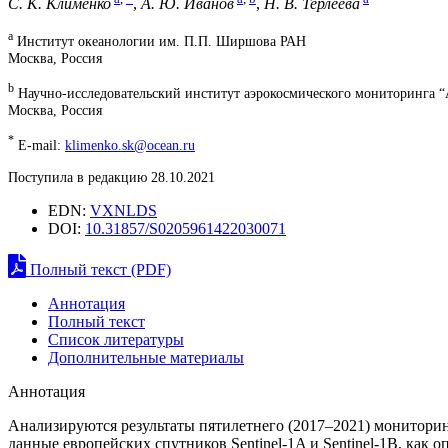
С. К. Клименко
,
А. Ю. Иванов
,
Н. В. Терлеева
a
Институт океанологии им. П.П. Ширшова РАН
Москва, Россия
b
Научно-исследовательский институт аэрокосмического мониторинг
Москва, Россия
*
E-mail:
klimenko.sk@ocean.ru
Поступила в редакцию 28.10.2021
EDN:
VXNLDS
DOI:
10.31857/S0205961422030071
Полный текст (PDF)
Аннотация
Полный текст
Список литературы
Дополнительные материалы
Аннотация
Анализируются результаты пятилетнего (2017–2021) монитори
данные европейских спутников Sentinel-1A и Sentinel-1B, как