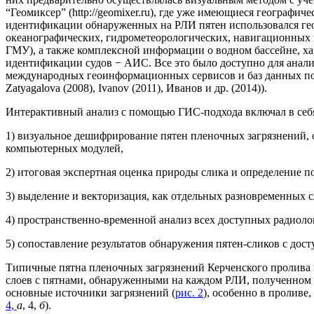
“Геомиксер” (http://geomixer.ru), где уже имеющиеся географ
идентификации обнаруженных на РЛИ пятен использовался геои
океанографических, гидрометеорологических, навигационных и
ГМУ), а также комплексной информации о водном бассейне, х
идентификации судов − АИС. Все это было доступно для анал
международных геоинформационных сервисов и баз данных по 
Zatyagalova (2008), Ivanov (2011), Иванов и др. (2014)).
Интерактивный анализ с помощью ГИС-подхода включал в себ
1) визуальное дешифрирование пятен пленочных загрязнений, 
компьютерных модулей,
2) итоговая экспертная оценка природы слика и определение п
3) выделение и векторизация, как отдельных разновременных с
4) пространственно-временной анализ всех доступных радиол
5) сопоставление результатов обнаружения пятен-сликов с д
Типичные пятна пленочных загрязнений Керченского пролива
слоев с пятнами, обнаруженными на каждом РЛИ, полученном в
основные источники загрязнений (
рис. 2
), особенно в проливе,
4,
а
, 4,
б
).