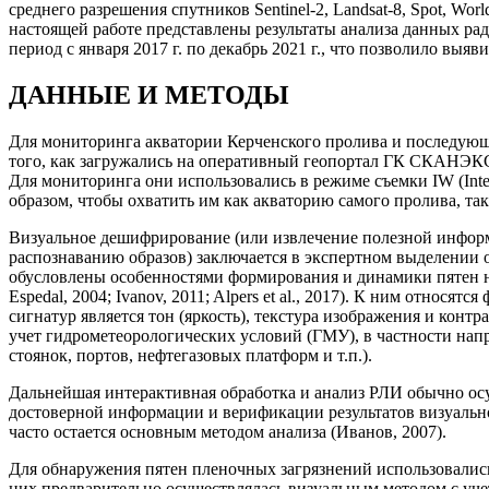
среднего разрешения спутников Sentinel-2, Landsat-8, Spot, 
настоящей работе представлены результаты анализа данных р
период с января 2017 г. по декабрь 2021 г., что позволило в
ДАННЫЕ И МЕТОДЫ
Для мониторинга акватории Керченского пролива и последующе
того, как загружались на оперативный геопортал ГК СКАНЭКС
Для мониторинга они использовались в режиме съемки IW (Inte
образом, чтобы охватить им как акваторию самого пролива, так
Визуальное дешифрирование (или извлечение полезной информ
распознаванию образов) заключается в экспертном выделении 
обусловлены особенностями формирования и динамики пятен не
Espedal, 2004; Ivanov, 2011; Alpers et al., 2017). К ним отно
сигнатур является тон (яркость), текстура изображения и кон
учет гидрометеорологических условий (ГМУ), в частности напр
стоянок, портов, нефтегазовых платформ и т.п.).
Дальнейшая интерактивная обработка и анализ РЛИ обычно ос
достоверной информации и верификации результатов визуальн
часто остается основным методом анализа (Иванов, 2007).
Для обнаружения пятен пленочных загрязнений использовалис
них предварительно осуществлялась визуальным методом с уч