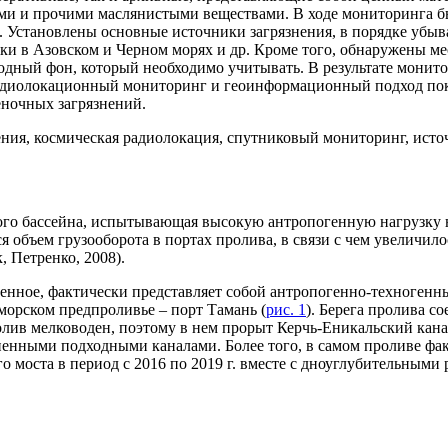
ми и прочими маслянистыми веществами. В ходе мониторинга б
 Установлены основные источники загрязнения, в порядке убыва
нки в Азовском и Черном морях и др. Кроме того, обнаружены м
дный фон, который необходимо учитывать. В результате монит
 Радиолокационный мониторинг и геоинформационный подход пок
еночных загрязнений.
ния, космическая радиолокация, спутниковый мониторинг, исто
о бассейна, испытывающая высокую антропогенную нагрузку не т
объем грузооборота в портах пролива, в связи с чем увеличилос
, Петренко, 2008).
оенное, фактически представляет собой антропогенно-техноген
морском предпроливье – порт Тамань (
рис. 1
). Берега пролива 
лив мелководен, поэтому в нем прорыт Керчь-Еникальский кана
енными подходными каналами. Более того, в самом проливе фак
го моста в период с 2016 по 2019 г. вместе с дноуглубительным