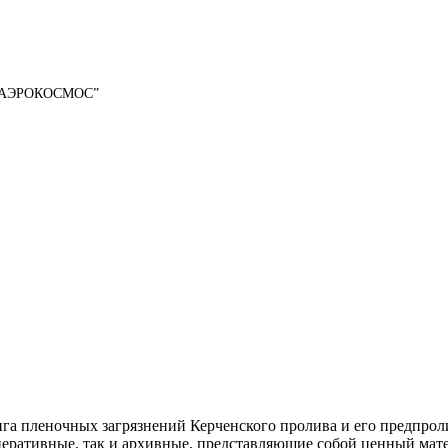
а “АЭРОКОСМОС”
нга пленочных загрязнений Керченского пролива и его предпро
 оперативные, так и архивные, представляющие собой ценный мат