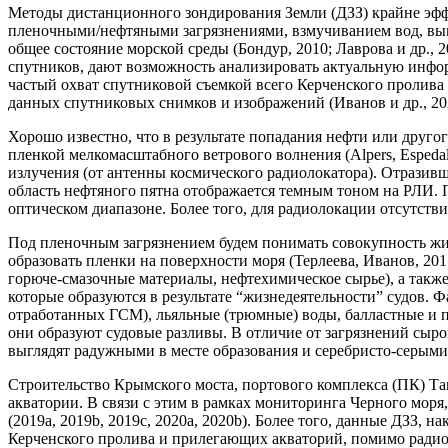
Методы дистанционного зондирования Земли (ДЗЗ) крайне эфф
пленочными/нефтяными загрязнениями, взмучиванием вод, вы
общее состояние морской среды (Бондур, 2010; Лаврова и др., 
спутников, дают возможность анализировать актуальную инфор
частый охват спутниковой съемкой всего Керченского пролива
данных спутниковых снимков и изображений (Иванов и др., 20
Хорошо известно, что в результате попадания нефти или друг
пленкой мелкомасштабного ветрового волнения (Alpers, Espeda
излучения (от антенны космического радиолокатора). Отразивш
область нефтяного пятна отображается темным тоном на РЛИ.
оптическом диапазоне. Более того, для радиолокации отсутств
Под пленочным загрязнением будем понимать совокупность жи
образовать пленки на поверхности моря (Терлеева, Иванов, 201
горюче-смазочные материалы, нефтехимическое сырье), а такж
которые образуются в результате “жизнедеятельности” судов. Ф
отработанных ГСМ), льяльные (трюмные) воды, балластные и п
они образуют судовые разливы. В отличие от загрязнений сыр
выглядят радужными в месте образования и серебристо-серыми 
Строительство Крымского моста, портового комплекса (ПК) Там
акватории. В связи с этим в рамках мониторинга Черного мо
(2019a, 2019b, 2019c, 2020a, 2020b). Более того, данные ДЗЗ,
Керченского пролива и прилегающих акваторий, помимо радио