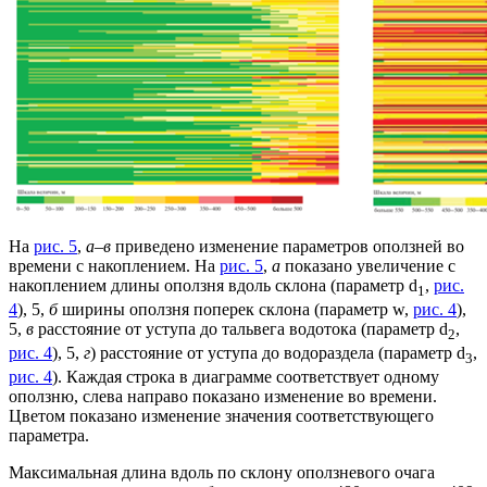
На
рис. 5
,
а–в
приведено изменение параметров оползней во
времени с накоплением. На
рис. 5
,
а
показано увеличение с
накоплением длины оползня вдоль склона (параметр d
,
рис.
1
4
), 5,
б
ширины оползня поперек склона (параметр w,
рис. 4
),
5,
в
расстояние от уступа до тальвега водотока (параметр d
,
2
рис. 4
), 5,
г
) расстояние от уступа до водораздела (параметр d
,
3
рис. 4
). Каждая строка в диаграмме соответствует одному
оползню, слева направо показано изменение во времени.
Цветом показано изменение значения соответствующего
параметра.
Максимальная длина вдоль по склону оползневого очага