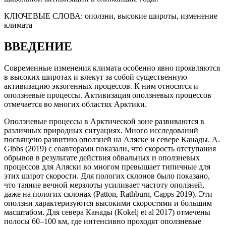
КЛЮЧЕВЫЕ СЛОВА:
оползни, высокие широты, изменение
климата
ВВЕДЕНИЕ
Современные изменения климата особенно явно проявляются
в высоких широтах и влекут за собой существенную
активизацию экзогенных процессов. К ним относятся и
оползневые процессы. Активизация оползневых процессов
отмечается во многих областях Арктики.
Оползневые процессы в Арктической зоне развиваются в
различных природных ситуациях. Много исследований
посвящено развитию оползней на Аляске и севере Канады. A.
Gibbs (2019) с соавторами показали, что скорость отступания
обрывов в результате действия обвальных и оползневых
процессов для Аляски во многом превышает типичные для
этих широт скорости. Для пологих склонов было показано,
что таяние вечной мерзлоты усиливает частоту оползней,
даже на пологих склонах (Patton, Rathburn, Capps 2019). Эти
оползни характеризуются высокими скоростями и большим
масштабом. Для севера Канады (Kokelj et al 2017) отмечены
полосы 60–100 км, где интенсивно проходят оползневые