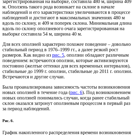
зарегистрированная на выборке, составила 480 м, ширина 409
м. Оползень такого рода возникает на склоне в начале
наблюдений и его характеристики увеличиваются в процессе
наблюдений и достигают в максимальных значениях 480 м
вдоль по склону, и 409 м поперек склона. Минимальная длина
вдоль по склону оползневого очага зарегистрированная на
выборке составила 54 м, ширина 40 м.
Для всех оползней характерно похожее поведение – довольно
стабильный период в 1976–1999 гг., а далее резкий рост
размеров. Как видно из
рис. 5
, оползни обладают различным
поведением: встречаются оползни, которые активизируются
постоянно (желтые оттенки для всех временных интервалов),
стабильные до 1999 г. оползни, стабильные до 2011 г. оползни.
Встречаются и другие случаи.
Была проанализирована зависимость частоты возникновения
новых оползней в течение года (
рис. 6
). Под возникновением
новых оползней понимались случаи, когда ранее стабильный
склон оказался затронут оползневым процессом в первый раз
за период наблюдений.
Рис. 6.
График накопленного распределения времени возникновения