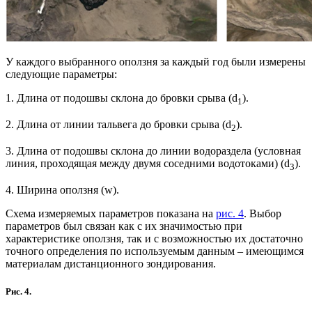
У каждого выбранного оползня за каждый год были измерены
следующие параметры:
1. Длина от подошвы склона до бровки срыва (d
).
1
2. Длина от линии тальвега до бровки срыва (d
).
2
3. Длина от подошвы склона до линии водораздела (условная
линия, проходящая между двумя соседними водотоками) (d
).
3
4. Ширина оползня (w).
Схема измеряемых параметров показана на
рис. 4
. Выбор
параметров был связан как с их значимостью при
характеристике оползня, так и с возможностью их достаточно
точного определения по используемым данным – имеющимся
материалам дистанционного зондирования.
Рис. 4.