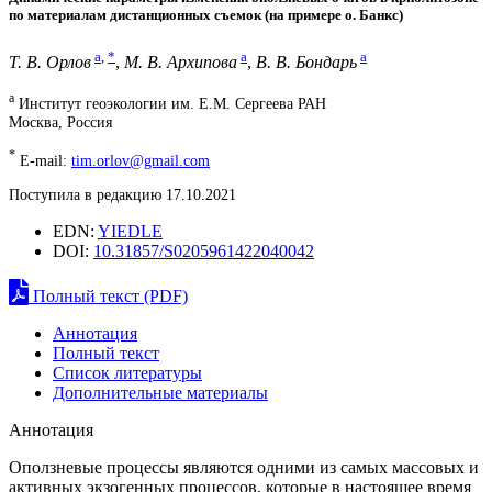
по материалам дистанционных съемок (на примере о. Банкс)
a
,
*
a
a
Т. В. Орлов
,
М. В. Архипова
,
В. В. Бондарь
a
Институт геоэкологии им. Е.М. Сергеева РАН
Москва, Россия
*
E-mail:
tim.orlov@gmail.com
Поступила в редакцию 17.10.2021
EDN:
YIEDLE
DOI:
10.31857/S0205961422040042
Полный текст (PDF)
Аннотация
Полный текст
Список литературы
Дополнительные материалы
Аннотация
Оползневые процессы являются одними из самых массовых и
активных экзогенных процессов, которые в настоящее время