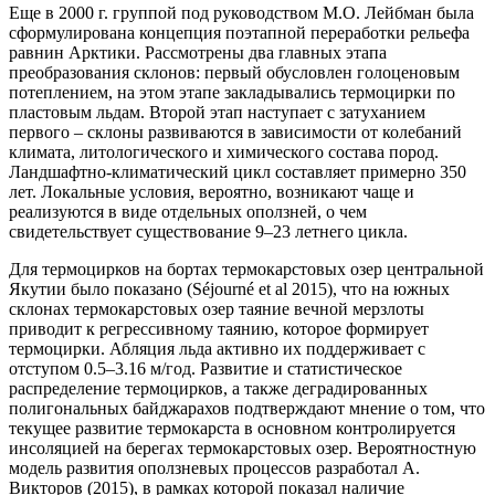
Еще в 2000 г. группой под руководством М.О. Лейбман была
сформулирована концепция поэтапной переработки рельефа
равнин Арктики. Рассмотрены два главных этапа
преобразования склонов: первый обусловлен голоценовым
потеплением, на этом этапе закладывались термоцирки по
пластовым льдам. Второй этап наступает с затуханием
первого – склоны развиваются в зависимости от колебаний
климата, литологического и химического состава пород.
Ландшафтно-климатический цикл составляет примерно 350
лет. Локальные условия, вероятно, возникают чаще и
реализуются в виде отдельных оползней, о чем
свидетельствует существование 9–23 летнего цикла.
Для термоцирков на бортах термокарстовых озер центральной
Якутии было показано (Séjourné et al 2015), что на южных
склонах термокарстовых озер таяние вечной мерзлоты
приводит к регрессивному таянию, которое формирует
термоцирки. Абляция льда активно их поддерживает с
отступом 0.5–3.16 м/год. Развитие и статистическое
распределение термоцирков, а также деградированных
полигональных байджарахов подтверждают мнение о том, что
текущее развитие термокарста в основном контролируется
инсоляцией на берегах термокарстовых озер. Вероятностную
модель развития оползневых процессов разработал А.
Викторов (2015), в рамках которой показал наличие