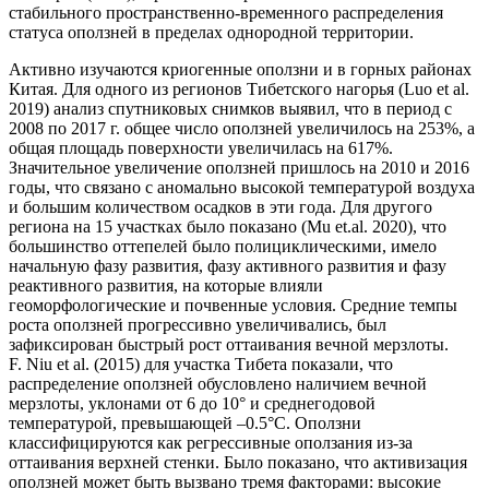
стабильного пространственно-временного распределения
статуса оползней в пределах однородной территории.
Активно изучаются криогенные оползни и в горных районах
Китая. Для одного из регионов Тибетского нагорья (Luo et al.
2019) анализ спутниковых снимков выявил, что в период с
2008 по 2017 г. общее число оползней увеличилось на 253%, а
общая площадь поверхности увеличилась на 617%.
Значительное увеличение оползней пришлось на 2010 и 2016
годы, что связано с аномально высокой температурой воздуха
и большим количеством осадков в эти года. Для другого
региона на 15 участках было показано (Mu et.al. 2020), что
большинство оттепелей было полициклическими, имело
начальную фазу развития, фазу активного развития и фазу
реактивного развития, на которые влияли
геоморфологические и почвенные условия. Средние темпы
роста оползней прогрессивно увеличивались, был
зафиксирован быстрый рост оттаивания вечной мерзлоты.
F. Niu et al. (2015) для участка Тибета показали, что
распределение оползней обусловлено наличием вечной
мерзлоты, уклонами от 6 до 10° и среднегодовой
температурой, превышающей ‒0.5°С. Оползни
классифицируются как регрессивные оползания из-за
оттаивания верхней стенки. Было показано, что активизация
оползней может быть вызвано тремя факторами: высокие