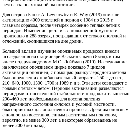
чем на склонах южной экспозиции.
Для острова Банкс A. Lewkowicz и R. Way (2019) описали
активизацию 4000 оползней в период с 1984 по 2015 г.,
главным образом, после четырех особенно теплых летних
периодов. Изменение цвета из-за повышенной мутности
произошло в 288 озерах, пострадавших от стоков оползней и
отложений, скопившихся на дне долин.
Большой вклад в изучение оползневых процессов внесли
исследования на стационаре Васькины дачи (Ямал), в том
числе под руководством М.О. Лейбман (2019). Исследование
на ключевом оползневом цирке показало 7 циклов
активизации оползней, с помощью радиоуглеродного метода
был определен их приблизительный возраст – 250 г. до н.э.,
210, 640, 1000, 1300, 1700 и 1989 г. н.э. Эти даты совпадают с
годами с теплым летом. Периоды активизации разделяются
периодами относительной стабильности продолжительностью
290–460 лет, необходимыми для восстановления
напряженного состояния склонов и условий местности,
благоприятных для оползневого процесса. Древним оползням
с полностью восстановленным растительным покровом,
вероятно, не менее 300 лет, а некоторые образовались не
менее 2000 лет назад.