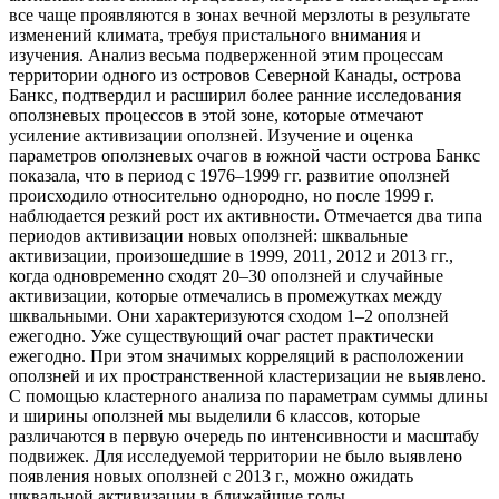
все чаще проявляются в зонах вечной мерзлоты в результате
изменений климата, требуя пристального внимания и
изучения. Анализ весьма подверженной этим процессам
территории одного из островов Северной Канады, острова
Банкс, подтвердил и расширил более ранние исследования
оползневых процессов в этой зоне, которые отмечают
усиление активизации оползней. Изучение и оценка
параметров оползневых очагов в южной части острова Банкс
показала, что в период с 1976–1999 гг. развитие оползней
происходило относительно однородно, но после 1999 г.
наблюдается резкий рост их активности. Отмечается два типа
периодов активизации новых оползней: шквальные
активизации, произошедшие в 1999, 2011, 2012 и 2013 гг.,
когда одновременно сходят 20–30 оползней и случайные
активизации, которые отмечались в промежутках между
шквальными. Они характеризуются сходом 1–2 оползней
ежегодно. Уже существующий очаг растет практически
ежегодно. При этом значимых корреляций в расположении
оползней и их пространственной кластеризации не выявлено.
С помощью кластерного анализа по параметрам суммы длины
и ширины оползней мы выделили 6 классов, которые
различаются в первую очередь по интенсивности и масштабу
подвижек. Для исследуемой территории не было выявлено
появления новых оползней с 2013 г., можно ожидать
шквальной активизации в ближайшие годы.