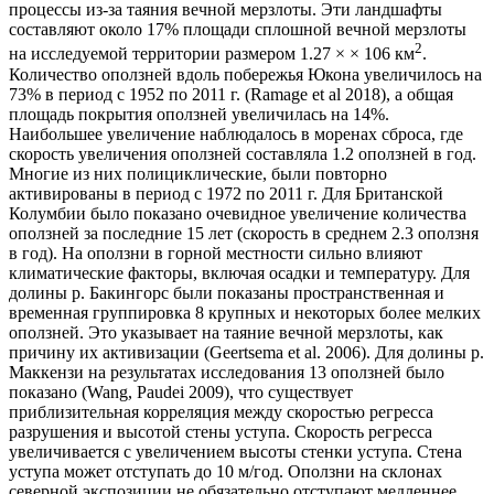
процессы из-за таяния вечной мерзлоты. Эти ландшафты
составляют около 17% площади сплошной вечной мерзлоты
2
на исследуемой территории размером 1.27 × × 106 км
.
Количество оползней вдоль побережья Юкона увеличилось на
73% в период с 1952 по 2011 г. (Ramage et al 2018), а общая
площадь покрытия оползней увеличилась на 14%.
Наибольшее увеличение наблюдалось в моренах сброса, где
скорость увеличения оползней составляла 1.2 оползней в год.
Многие из них полициклические, были повторно
активированы в период с 1972 по 2011 г. Для Британской
Колумбии было показано очевидное увеличение количества
оползней за последние 15 лет (скорость в среднем 2.3 оползня
в год). На оползни в горной местности сильно влияют
климатические факторы, включая осадки и температуру. Для
долины р. Бакингорс были показаны пространственная и
временная группировка 8 крупных и некоторых более мелких
оползней. Это указывает на таяние вечной мерзлоты, как
причину их активизации (Geertsema et al. 2006). Для долины р.
Маккензи на результатах исследования 13 оползней было
показано (Wang, Paudei 2009), что существует
приблизительная корреляция между скоростью регресса
разрушения и высотой стены уступа. Скорость регресса
увеличивается с увеличением высоты стенки уступа. Стена
уступа может отступать до 10 м/год. Оползни на склонах
северной экспозиции не обязательно отступают медленнее,