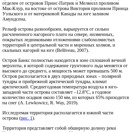
отделен от островов Принс-Патрик и Мелвилл проливом
Мак-Клур, на востоке от острова Виктория проливом Принца
Уэльского и от материковой Канады на юге заливом
Амундсена.
Рельеф острова разнообразен, варьируется от сильно
расчлененного нагорного плато на севере, низменных,
покрытых ледниковыми отложениями слабохолмистых
территорий в центральной части и моренных холмов, и
скальных нагорий на юге (Belliveau, 2007).
Остров Банкс полностью находится в зоне сплошной вечной
мерзлоты, в которой содержание грунтового льда меняется от
высокого до среднего, а мощность может превышать 500 м.
Остров располагается в двух природных зонах – полярной
тундры и прибрежной арктической тундры, климат
арктический. Среднегодовая температура воздуха в юго-
западной части острова составляет –12.8°C, а годовое
количество осадков около 150 мм, из которых 65% приходится
на снег (A. Lewkowicz, R. Way, 2019).
Исследуемая территория располагается в южной части
острова (
рис. 1
).
Территория представляет собой обширную долину реки