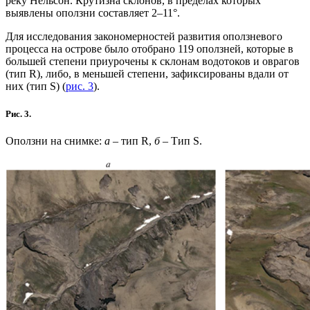
реку Нельсон. Крутизна склонов, в пределах которых
выявлены оползни составляет 2–11°.
Для исследования закономерностей развития оползневого
процесса на острове было отобрано 119 оползней, которые в
большей степени приурочены к склонам водотоков и оврагов
(тип R), либо, в меньшей степени, зафиксированы вдали от
них (тип S) (
рис. 3
).
Рис. 3.
Оползни на снимке:
а
– тип R,
б
– Тип S.