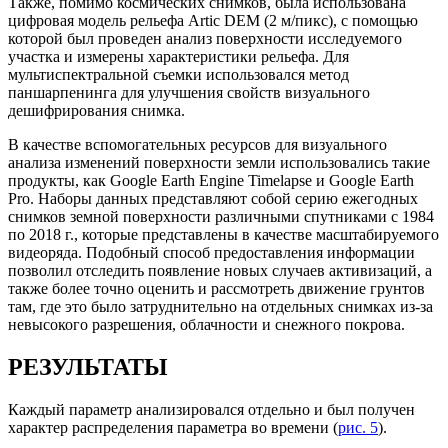
Также, помимо космических снимков, была использована
цифровая модель рельефа Artic DEM (2 м/пикс), с помощью
которой был проведен анализ поверхности исследуемого
участка и измерены характеристики рельефа. Для
мультиспектральной съемки использовался метод
паншарпенинга для улучшения свойств визуального
дешифрирования снимка.
В качестве вспомогательных ресурсов для визуального
анализа изменений поверхности земли использовались такие
продукты, как Google Earth Engine Timelapse и Google Earth
Pro. Наборы данных представляют собой серию ежегодных
снимков земной поверхности различными спутниками с 1984
по 2018 г., которые представлены в качестве масштабируемого
видеоряда. Подобный способ предоставления информации
позволил отследить появление новых случаев активизаций, а
также более точно оценить и рассмотреть движение грунтов
там, где это было затруднительно на отдельных снимках из-за
невысокого разрешения, облачности и снежного покрова.
РЕЗУЛЬТАТЫ
Каждый параметр анализировался отдельно и был получен
характер распределения параметра во времени (
рис. 5
).