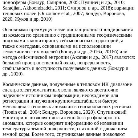
ионосферы (Бондур, Смирнов, 2005; Пулинец и др., 2010;
Saradjian, Akhoondzadeh, 2011; Смирнов и др., 2018); вариации
тепловых полей (Ouzounov et al., 2007; Бондур, Воронова,
2020; Жуков и др. 2010).
Основными преимуществами дистанционного зондирования
из космоса по сравнению с традиционными геофизическими
подходами к мониторингу сейсмоопасных территорий, а
также с методами, основанными на использовании
геомеханических моделей (Бондур и др., 2016а, 2016б) или
метода сейсмической энтропии (Акопян и др., 2017) являются:
большой пространственный охват, непрерывность,
стабильность и доступность получаемых данных (Бондур и
др., 2020).
Космические данные, полученные в тепловом ИК-диапазоне
спектра электромагнитных волн, являются достаточно
надежным источником информации, необходимой для
регистрации и изучения крупномасштабных и быстро
меняющихся тепловых аномалий в сейсмоопасных регионах
(Tronin et al., 2004; Бондур, Воронова, 2020). Спутниковый
мониторинг позволяет достаточно быстро фиксировать
аномалии, которые содержат информацию об изменении
температуры земной поверхности, связанной с движением
земной коры. Более того, спутниковые данные позволяют