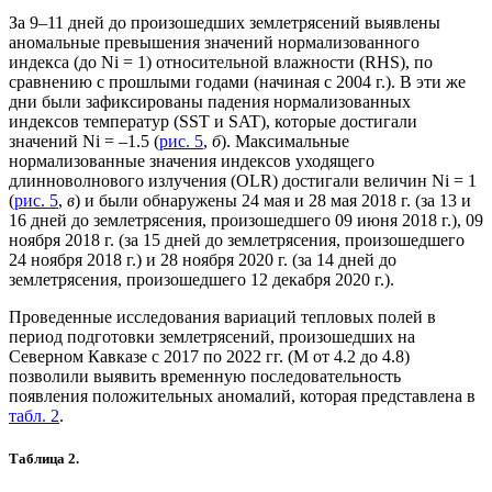
За 9–11 дней до произошедших землетрясений выявлены
аномальные превышения значений нормализованного
индекса (до Ni = 1) относительной влажности (RHS), по
сравнению с прошлыми годами (начиная с 2004 г.). В эти же
дни были зафиксированы падения нормализованных
индексов температур (SST и SAT), которые достигали
значений Ni = –1.5 (
рис. 5
,
б
). Максимальные
нормализованные значения индексов уходящего
длинноволнового излучения (OLR) достигали величин Ni = 1
(
рис. 5
,
в
) и были обнаружены 24 мая и 28 мая 2018 г. (за 13 и
16 дней до землетрясения, произошедшего 09 июня 2018 г.), 09
ноября 2018 г. (за 15 дней до землетрясения, произошедшего
24 ноября 2018 г.) и 28 ноября 2020 г. (за 14 дней до
землетрясения, произошедшего 12 декабря 2020 г.).
Проведенные исследования вариаций тепловых полей в
период подготовки землетрясений, произошедших на
Северном Кавказе с 2017 по 2022 гг. (М от 4.2 до 4.8)
позволили выявить временную последовательность
появления положительных аномалий, которая представлена в
табл. 2
.
Таблица 2.