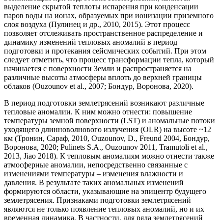
выделение скрытой теплоты испарения при конденсации
паров воды на ионах, образуемых при ионизации приземного
слоя воздуха (Пулинец и др., 2010, 2015). Этот процесс
позволяет отслеживать пространственное распределение и
динамику изменений тепловых аномалий в период
подготовки и протекания сейсмических событий. При этом
следует отметить, что процесс трансформации тепла, который
начинается с поверхности Земли и распространяется на
различные высоты атмосферы вплоть до верхней границы
облаков (Ouzounov et al., 2007; Бондур, Воронова, 2020).
В период подготовки землетрясений возникают различные
тепловые аномалии. К ним можно отнести: повышение
температуры земной поверхности (LST) и аномальные потоки
уходящего длинноволнового излучения (OLR) на высоте ~12
км (Тронин, Сараф, 2010, Ouzounov, D., Freund 2004, Бондур,
Воронова, 2020; Pulinets S.A., Ouzounov 2011, Tramutoli et al.,
2013, Jiao 2018). К тепловым аномалиям можно отнести также
атмосферные аномалии, непосредственно связанные с
изменениями температуры – изменения влажности и
давления. В результате таких аномальных изменений
формируются области, указывающие на эпицентр будущего
землетрясения. Признаками подготовки землетрясений
являются не только появление тепловых аномалий, но и их
временная динамика. В частности, для ряда землетрясений