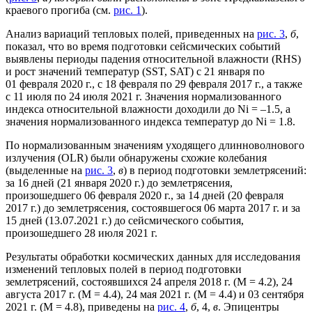
краевого прогиба (см.
рис. 1
).
Анализ вариаций тепловых полей, приведенных на
рис. 3
,
б
,
показал, что во время подготовки сейсмических событий
выявлены периоды падения относительной влажности (RHS)
и рост значений температур (SST, SAT) с 21 января по
01 февраля 2020 г., с 18 февраля по 29 февраля 2017 г., а также
с 11 июля по 24 июля 2021 г. Значения нормализованного
индекса относительной влажности доходили до Ni = –1.5, а
значения нормализованного индекса температур до Ni = 1.8.
По нормализованным значениям уходящего длинноволнового
излучения (OLR) были обнаружены схожие колебания
(выделенные на
рис. 3
,
в
) в период подготовки землетрясений:
за 16 дней (21 января 2020 г.) до землетрясения,
произошедшего 06 февраля 2020 г., за 14 дней (20 февраля
2017 г.) до землетрясения, состоявшегося 06 марта 2017 г. и за
15 дней (13.07.2021 г.) до сейсмического события,
произошедшего 28 июля 2021 г.
Результаты обработки космических данных для исследования
изменений тепловых полей в период подготовки
землетрясений, состоявшихся 24 апреля 2018 г. (М = 4.2), 24
августа 2017 г. (М = 4.4), 24 мая 2021 г. (М = 4.4) и 03 сентября
2021 г. (М = 4.8), приведены на
рис. 4
,
б
, 4,
в
. Эпицентры