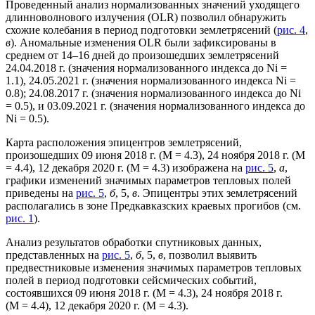
Проведенный анализ нормализованных значений уходящего
длинноволнового излучения (OLR) позволил обнаружить
схожие колебания в период подготовки землетрясений (
рис. 4
,
в
). Аномальные изменения OLR были зафиксированы в
среднем от 14–16 дней до произошедших землетрясений
24.04.2018 г. (значения нормализованного индекса до Ni =
1.1), 24.05.2021 г. (значения нормализованного индекса Ni =
0.8); 24.08.2017 г. (значения нормализованного индекса до Ni
= 0.5), и 03.09.2021 г. (значения нормализованного индекса до
Ni = 0.5).
Карта расположения эпицентров землетрясений,
произошедших 09 июня 2018 г. (М = 4.3), 24 ноября 2018 г. (М
= 4.4), 12 декабря 2020 г. (М = 4.3) изображена на
рис. 5
,
а
,
графики изменений значимых параметров тепловых полей
приведены на
рис. 5
,
б
, 5,
в
. Эпицентры этих землетрясений
располагались в зоне Предкавказских краевых прогибов (см.
рис. 1
).
Анализ результатов обработки спутниковых данных,
представленных на
рис. 5
,
б
, 5,
в
, позволил выявить
предвестниковые изменения значимых параметров тепловых
полей в период подготовки сейсмических событий,
состоявшихся 09 июня 2018 г. (М = 4.3), 24 ноября 2018 г.
(М = 4.4), 12 декабря 2020 г. (М = 4.3).