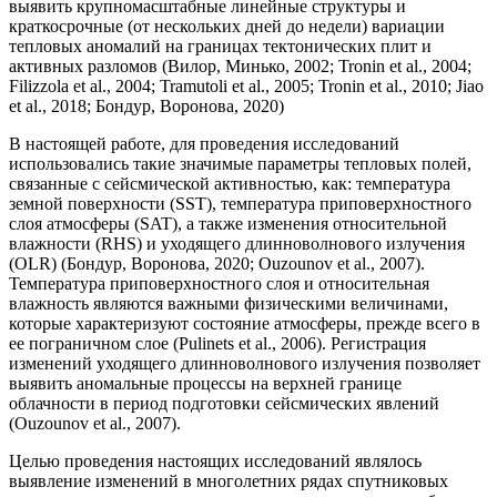
выявить крупномасштабные линейные структуры и
краткосрочные (от нескольких дней до недели) вариации
тепловых аномалий на границах тектонических плит и
активных разломов (Вилор, Минько, 2002; Tronin et al., 2004;
Filizzola et al., 2004; Tramutoli et al., 2005; Tronin et al., 2010; Jiao
et al., 2018; Бондур, Воронова, 2020)
В настоящей работе, для проведения исследований
использовались такие значимые параметры тепловых полей,
связанные с сейсмической активностью, как: температура
земной поверхности (SST), температура приповерхностного
слоя атмосферы (SAT), а также изменения относительной
влажности (RHS) и уходящего длинноволнового излучения
(OLR) (Бондур, Воронова, 2020; Ouzounov et al., 2007).
Температура приповерхностного слоя и относительная
влажность являются важными физическими величинами,
которые характеризуют состояние атмосферы, прежде всего в
ее пограничном слое (Pulinets et al., 2006). Регистрация
изменений уходящего длинноволнового излучения позволяет
выявить аномальные процессы на верхней границе
облачности в период подготовки сейсмических явлений
(Ouzounov et al., 2007).
Целью проведения настоящих исследований являлось
выявление изменений в многолетних рядах спутниковых