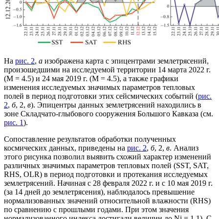
На
рис. 2
,
а
изображена карта с эпицентрами землетрясений,
произошедшими на исследуемой территории 14 марта 2022 г.
(М = 4.5) и 24 мая 2019 г. (М = 4.5), а также графики
изменения исследуемых значимых параметров тепловых
полей в период подготовки этих сейсмических событий (
рис.
2
,
б
, 2,
в
). Эпицентры данных землетрясений находились в
зоне Складчато-глыбового сооружения Большого Кавказа (см.
рис. 1
).
Сопоставление результатов обработки полученных
космических данных, приведены на
рис. 2
,
б
, 2,
в
. Анализ
этого рисунка позволил выявить схожий характер изменений
различных значимых параметров тепловых полей (SST, SAT,
RHS, OLR) в период подготовки и протекания исследуемых
землетрясений. Начиная с 28 февраля 2022 г. и с 10 мая 2019 г.
(за 14 дней до землетрясения), наблюдалось превышение
нормализованных значений относительной влажности (RHS)
по сравнению с прошлыми годами. При этом значения
нормализованного индекса достигали величин до Ni = 1.1). С