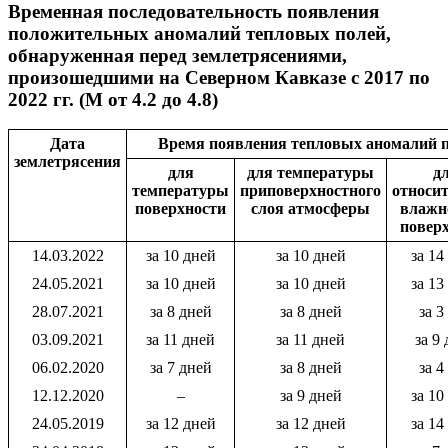
Временная последовательность появления
положительных аномалий тепловых полей,
обнаруженная перед землетрясениями,
произошедшими на Северном Кавказе с 2017 по
2022 гг. (М от 4.2 до 4.8)
Дата
Время появления тепловых аномалий п
землетрясения
для
для температуры
д
температуры
приповерхностного
относи
поверхности
слоя атмосферы
влажн
повер
14.03.2022
за 10 дней
за 10 дней
за 14
24.05.2021
за 10 дней
за 10 дней
за 13
28.07.2021
за 8 дней
за 8 дней
за 3
03.09.2021
за 11 дней
за 11 дней
за 9
06.02.2020
за 7 дней
за 8 дней
за 4
12.12.2020
–
за 9 дней
за 10
24.05.2019
за 12 дней
за 12 дней
за 14