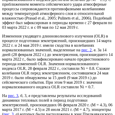
приближением момента сейсмического удара атмосферные
процессы сопровождаются противофазными колебаниями
между температурой атмосферного слоя и относительной
влажностью (Prasad et al., 2005; Pulinets et al., 2006). Подобный
эффект был зафиксирован в периоды времени с 27 февраля по
03 марта 2022 г. и с 09 мая по 12 мая 2019 г.
Изменения уходящего длинноволнового излучения (OLR) в
процессе подготовки землетрясений, произошедших 14 марта
2022 г. и 24 мая 2019 г. имели сходства в колебаниях
нормализованных значений, выделенные на
рис. 2
,
в
. За 14
дней (28 февраля 2022 г.) до землетрясения, произошедшего 14
марта 2022 г., было зафиксировано начало предвестникового
периода изменений OLR. Значения нормализованного
индекса OLR, 28 февраля 2022 г., составили Ni = 0.8. Схожие
колебания OLR перед землетрясением, состоявшемся 24 мая
2019 г. были обнаружены за 15 дней (9 мая 2019 г.) до
сейсмического события. При этом 9 мая 2019 г. значения
нормализованного индекса OLR составили Ni = 0.7.
На
рис. 3
,
б
, 3,
в
представлены результаты исследований
динамики тепловых полей в период подготовки
землетрясений, произошедших 06 февраля 2020 г. (М = 4.3), 06
марта 2017 г. (М = 4.5) и 28 июля 2021 г. (М = 4.7), эпицентры
(
рис. 3
,
а
) которых были расположены в зоне Предкавказского