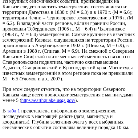
Из крупных сейсмических событий, произошедших на
Кавказе следует отметить землетрясения, состоявшиеся на:
территории Дагестана в 1830 г. (М = 6.3) и в 1970 г. (М = 6.6);
территории Чечни – Черногорское землетрясение в 1976 г. (М
= 6.2). В западной части региона, вблизи границы России,
произошли Тебердинское (1905 г., М = 6.4) и Чхалтинское
(1963 г., М = 6.4) землетрясения. Самые крупные из известных
землетрясений Кавказа, ощущавшихся на территории России,
происходили в Азербайджане в 1902 г. (Шемаха, М = 6.9), в
Армении в 1988 г. (Спитак, М = 6.9). На смежной с Северным
Кавказом Скифской плите местная сейсмичность связана со
Ставропольским поднятием, частично охватывающим
Адыгею, Ставропольский и Краснодарский края. Магнитуды
известных землетрясений в этом регионе пока не превышали
М = 6.5 (Уломов и др., 2007).
При этом следует отметить, что на территории Северного
Кавказа чаще всего происходят землетрясения с магнитудами
менее 5 (
https://earthquake.usgs.gov/
).
В
табл.1
представлена информация о землетрясениях,
исследуемых в настоящей работе (дата, магнитуда и
координаты). Глубина залегания очага у всех выбранных
сейсмических событий составляла величину порядка 10 км.