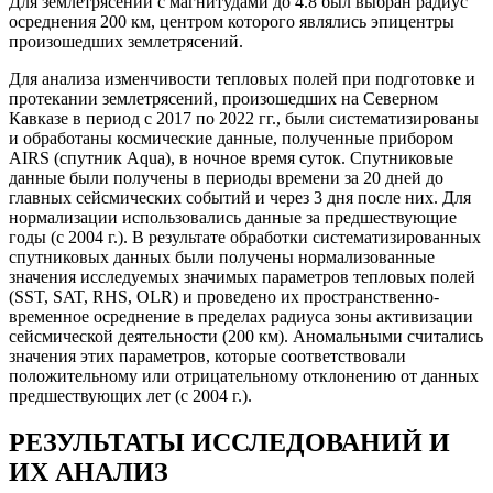
Для землетрясений с магнитудами до 4.8 был выбран радиус
осреднения 200 км, центром которого являлись эпицентры
произошедших землетрясений.
Для анализа изменчивости тепловых полей при подготовке и
протекании землетрясений, произошедших на Северном
Кавказе в период с 2017 по 2022 гг., были систематизированы
и обработаны космические данные, полученные прибором
AIRS (спутник Aqua), в ночное время суток. Спутниковые
данные были получены в периоды времени за 20 дней до
главных сейсмических событий и через 3 дня после них. Для
нормализации использовались данные за предшествующие
годы (с 2004 г.). В результате обработки систематизированных
спутниковых данных были получены нормализованные
значения исследуемых значимых параметров тепловых полей
(SST, SAT, RHS, OLR) и проведено их пространственно-
временное осреднение в пределах радиуса зоны активизации
сейсмической деятельности (200 км). Аномальными считались
значения этих параметров, которые соответствовали
положительному или отрицательному отклонению от данных
предшествующих лет (с 2004 г.).
РЕЗУЛЬТАТЫ ИССЛЕДОВАНИЙ И
ИХ АНАЛИЗ