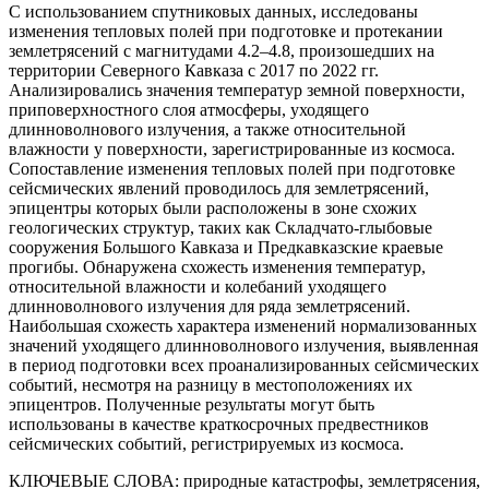
С использованием спутниковых данных, исследованы
изменения тепловых полей при подготовке и протекании
землетрясений с магнитудами 4.2–4.8, произошедших на
территории Северного Кавказа с 2017 по 2022 гг.
Анализировались значения температур земной поверхности,
приповерхностного слоя атмосферы, уходящего
длинноволнового излучения, а также относительной
влажности у поверхности, зарегистрированные из космоса.
Сопоставление изменения тепловых полей при подготовке
сейсмических явлений проводилось для землетрясений,
эпицентры которых были расположены в зоне схожих
геологических структур, таких как Складчато-глыбовые
сооружения Большого Кавказа и Предкавказские краевые
прогибы. Обнаружена схожесть изменения температур,
относительной влажности и колебаний уходящего
длинноволнового излучения для ряда землетрясений.
Наибольшая схожесть характера изменений нормализованных
значений уходящего длинноволнового излучения, выявленная
в период подготовки всех проанализированных сейсмических
событий, несмотря на разницу в местоположениях их
эпицентров. Полученные результаты могут быть
использованы в качестве краткосрочных предвестников
сейсмических событий, регистрируемых из космоса.
КЛЮЧЕВЫЕ СЛОВА:
природные катастрофы, землетрясения,