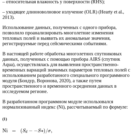
– относительная влажность у поверхности (RHS);
– уходящее длинноволновое излучение (OLR) (Hearty et al.,
2013).
Использование данных, полученных с одного прибора,
позволило проанализировать многолетние изменения
тепловых полей и выявить их аномальные значения,
регистрируемые перед сейсмическими событиями.
В настоящей работе обработка многолетних спутниковых
данных, полученных с помощью прибора AIRS (спутник
Aqua), осуществлялась для выявления пространственно-
временных вариаций значимых параметров тепловых полей с
использованием разработанного специального программного
модуля (Бондур, Воронова, 2020), а также путем
пространственного и временного осреднения данных в
исследуемом регионе.
В разработанном программном модуле использовался
нормализованный индекс (Ni), рассчитываемый по формуле:
(1)
Ni
=
(
−
−
∗
)
/
,
S
S
σ
d