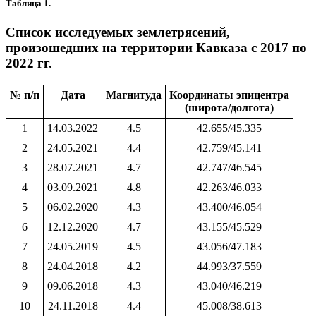
Таблица 1.
Список исследуемых землетрясений,
произошедших на территории Кавказа с 2017 по
2022 гг.
№ п/п
Дата
Магнитуда
Координаты эпицентра
(широта/долгота)
1
14.03.2022
4.5
42.655/45.335
2
24.05.2021
4.4
42.759/45.141
3
28.07.2021
4.7
42.747/46.545
4
03.09.2021
4.8
42.263/46.033
5
06.02.2020
4.3
43.400/46.054
6
12.12.2020
4.7
43.155/45.529
7
24.05.2019
4.5
43.056/47.183
8
24.04.2018
4.2
44.993/37.559
9
09.06.2018
4.3
43.040/46.219
10
24.11.2018
4.4
45.008/38.613