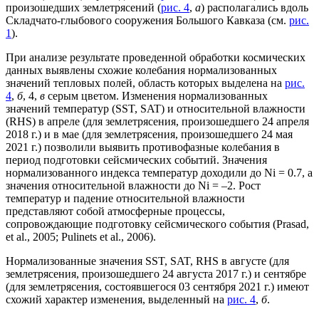
произошедших землетрясений (
рис. 4
,
а
) располагались вдоль
Складчато-глыбового сооружения Большого Кавказа (см.
рис.
1
).
При анализе результате проведенной обработки космических
данных выявлены схожие колебания нормализованных
значений тепловых полей, область которых выделена на
рис.
4
,
б
, 4,
в
серым цветом. Изменения нормализованных
значений температур (SST, SAT) и относительной влажности
(RHS) в апреле (для землетрясения, произошедшего 24 апреля
2018 г.) и в мае (для землетрясения, произошедшего 24 мая
2021 г.) позволили выявить противофазные колебания в
период подготовки сейсмических событий. Значения
нормализованного индекса температур доходили до Ni = 0.7, а
значения относительной влажности до Ni = –2. Рост
температур и падение относительной влажности
представляют собой атмосферные процессы,
сопровождающие подготовку сейсмического события (Prasad,
et al., 2005; Pulinets et al., 2006).
Нормализованные значения SST, SAT, RHS в августе (для
землетрясения, произошедшего 24 августа 2017 г.) и сентябре
(для землетрясения, состоявшегося 03 сентября 2021 г.) имеют
схожий характер изменения, выделенный на
рис. 4
,
б
.