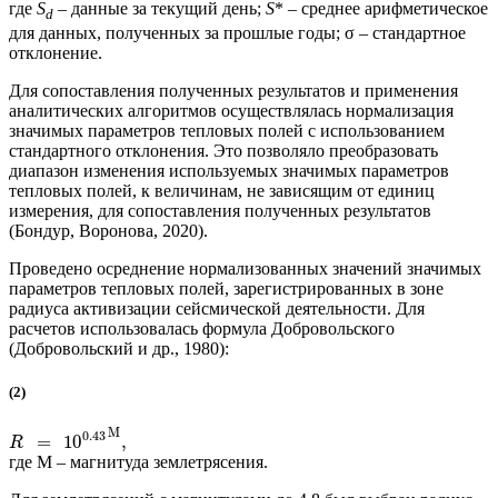
где
S
– данные за текущий день;
S
* – среднее арифметическое
d
для данных, полученных за прошлые годы; σ – стандартное
отклонение.
Для сопоставления полученных результатов и применения
аналитических алгоритмов осуществлялась нормализация
значимых параметров тепловых полей с использованием
стандартного отклонения. Это позволяло преобразовать
диапазон изменения используемых значимых параметров
тепловых полей, к величинам, не зависящим от единиц
измерения, для сопоставления полученных результатов
(Бондур, Воронова, 2020).
Проведено осреднение нормализованных значений значимых
параметров тепловых полей, зарегистрированных в зоне
радиуса активизации сейсмической деятельности. Для
расчетов использовалась формула Добровольского
(Добровольский и др., 1980):
(2)
M
0.43
=
10
,
R
где M – магнитуда землетрясения.