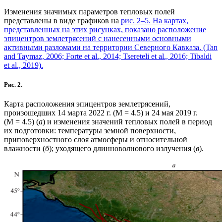
Изменения значимых параметров тепловых полей
представлены в виде графиков на
рис. 2–5
. На картах,
представленных на этих рисунках, показано расположение
эпицентров землетрясений с нанесенными основными
активными разломами на территории Северного Кавказа. (Tan
and Taymaz, 2006; Forte et al., 2014; Tsereteli et al., 2016; Tibaldi
et al., 2019).
Рис. 2.
Карта расположения эпицентров землетрясений,
произошедших 14 марта 2022 г. (М = 4.5) и 24 мая 2019 г.
(М = 4.5) (
а
) и изменения значений тепловых полей в период
их подготовки: температуры земной поверхности,
приповерхностного слоя атмосферы и относительной
влажности (
б
); уходящего длинноволнового излучения (
в
).