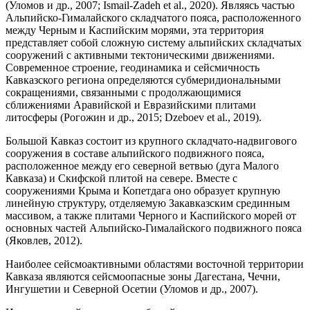
(Уломов и др., 2007; Ismail-Zadeh et al., 2020). Являясь частью
Альпийско-Гималайского складчатого пояса, расположенного
между Черным и Каспийским морями, эта территория
представляет собой сложную систему альпийских складчатых
сооружений с активными тектоническими движениями.
Современное строение, геодинамика и сейсмичность
Кавказского региона определяются субмеридиональными
сокращениями, связанными с продолжающимися
сближениями Аравийской и Евразийскими плитами
литосферы (Рогожин и др., 2015; Dzeboev et al., 2019).
Большой Кавказ состоит из крупного складчато-надвигового
сооружения в составе альпийского подвижного пояса,
расположенное между его северной ветвью (дуга Малого
Кавказа) и Скифской плитой на севере. Вместе с
сооружениями Крыма и Копетдага оно образует крупную
линейную структуру, отделяемую Закавказским срединным
массивом, а также плитами Черного и Каспийского морей от
основных частей Альпийско-Гималайского подвижного пояса
(Яковлев, 2012).
Наиболее сейсмоактивными областями восточной территории
Кавказа являются сейсмоопасные зоны Дагестана, Чечни,
Ингушетии и Северной Осетии (Уломов и др., 2007).