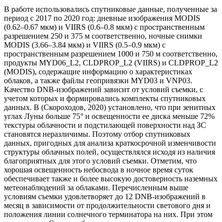
В работе использовались спутниковые данные, полученные за
период с 2017 по 2020 год: дневные изображения MODIS
(0.62–0.67 мкм) и VIIRS (0.6–0.8 мкм) с пространственным
разрешением 250 и 375 м соответственно, ночные снимки
MODIS (3.66–3.84 мкм) и VIIRS (0.5–0.9 мкм) с
пространственным разрешением 1000 и 750 м соответственно,
продукты MYD06_L2, CLDPROP_L2 (VIIRS) и CLDPROP_L2
(MODIS), содержащие информацию о характеристиках
облаков, а также файлы геопривязки MYD03 и VNP03.
Качество DNB-изображений зависит от условий съемки, с
учетом которых и формировались комплекты спутниковых
данных. В (Скороходов, 2020) установлено, что при зенитных
углах Луны больше 75° и освещенности ее диска меньше 72%
текстуры облачности и подстилающей поверхности над ЗС
становятся неразличимы. Поэтому отбор спутниковых
данных, пригодных для анализа краткосрочной изменчивости
структуры облачных полей, осуществлялся исходя из наличия
благоприятных для этого условий съемки. Отметим, что
хорошая освещенность небосвода в ночное время суток
обеспечивает также и более высокую достоверность наземных
метеонаблюдений за облаками. Перечисленным выше
условиям съемки удовлетворяет до 12 DNB-изображений в
месяц в зависимости от продолжительности светового дня и
положения линии солнечного терминатора на них. При этом