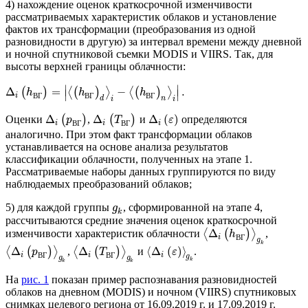
4) нахождение оценок краткосрочной изменчивости
рассматриваемых характеристик облаков и установление
фактов их трансформации (преобразования из одной
разновидности в другую) за интервал времени между дневной
и ночной спутниковой съемки MODIS и VIIRS. Так, для
высоты верхней границы облачности:
∣
∣
Δ
=
−
.
(
)
⟨
(
)
⟩
⟨
(
)
⟩
h
h
h
∣
∣
i
В
Г
В
Г
В
Г
d
n
i
i
Δ
Δ
Δ
(
)
Оценки
(
)
,
(
)
и
определяются
p
T
ε
i
i
i
В
Г
В
Г
аналогично. При этом факт трансформации облаков
устанавливается на основе анализа результатов
классификации облачности, полученных на этапе 1.
Рассматриваемые наборы данных группируются по виду
наблюдаемых преобразований облаков;
5) для каждой группы
, сформированной на этапе 4,
g
k
рассчитываются средние значения оценок краткосрочной
Δ
изменчивости характеристик облачности
⟨
(
)
⟩
,
h
i
В
Г
g
k
Δ
Δ
⟨
Δ
(
)
⟩
⟨
(
)
⟩
,
⟨
(
)
⟩
и
.
p
T
ε
i
i
i
В
Г
В
Г
g
g
g
k
k
k
На
рис. 1
показан пример распознавания разновидностей
облаков на дневном (MODIS) и ночном (VIIRS) спутниковых
снимках целевого региона от 16.09.2019 г. и 17.09.2019 г.