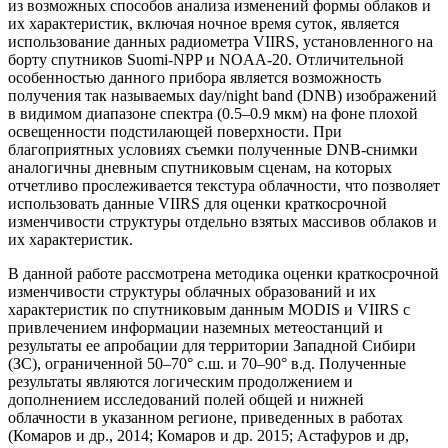
из возможных способов анализа изменений формы облаков и
их характеристик, включая ночное время суток, является
использование данных радиометра VIIRS, установленного на
борту спутников Suomi-NPP и NOAA-20. Отличительной
особенностью данного прибора является возможность
получения так называемых day/night band (DNB) изображений
в видимом диапазоне спектра (0.5–0.9 мкм) на фоне плохой
освещенности подстилающей поверхности. При
благоприятных условиях съемки полученные DNB-снимки
аналогичны дневным спутниковым сценам, на которых
отчетливо прослеживается текстура облачности, что позволяет
использовать данные VIIRS для оценки краткосрочной
изменчивости структуры отдельно взятых массивов облаков и
их характеристик.
В данной работе рассмотрена методика оценки краткосрочной
изменчивости структуры облачных образований и их
характеристик по спутниковым данным MODIS и VIIRS с
привлечением информации наземных метеостанций и
результаты ее апробации для территории Западной Сибири
(ЗС), ограниченной 50–70° с.ш. и 70–90° в.д. Полученные
результаты являются логическим продолжением и
дополнением исследований полей общей и нижней
облачности в указанном регионе, приведенных в работах
(Комаров и др., 2014; Комаров и др. 2015; Астафуров и др,