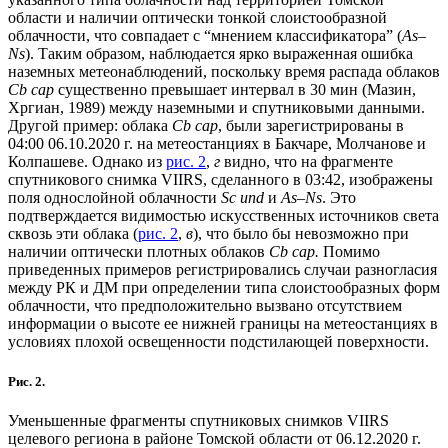
области и наличии оптически тонкой слоистообразной
облачности, что совпадает с “мнением классификатора” (
As–
Ns
). Таким образом, наблюдается ярко выраженная ошибка
наземных метеонаблюдений, поскольку время распада облаков
Cb cap
существенно превышает интервал в 30 мин (Мазин,
Хргиан, 1989) между наземными и спутниковыми данными.
Другой пример: облака
Cb cap
, были зарегистрированы в
04:00 06.10.2020 г. на метеостанциях в Бакчаре, Молчанове и
Колпашеве. Однако из
рис. 2
,
г
видно, что на фрагменте
спутникового снимка VIIRS, сделанного в 03:42, изображены
поля однослойной облачности
Sc und
и
As–Ns
. Это
подтверждается видимостью искусственных источников света
сквозь эти облака (
рис. 2
,
в
), что было бы невозможно при
наличии оптически плотных облаков
Cb cap.
Помимо
приведенных примеров регистрировались случаи разногласия
между РК и ДМ при определении типа слоистообразных форм
облачности, что предположительно вызвано отсутствием
информации о высоте ее нижней границы на метеостанциях в
условиях плохой освещенности подстилающей поверхности.
Рис. 2.
Уменьшенные фрагменты спутниковых снимков VIIRS
целевого региона в районе Томской области от 06.12.2020 г.