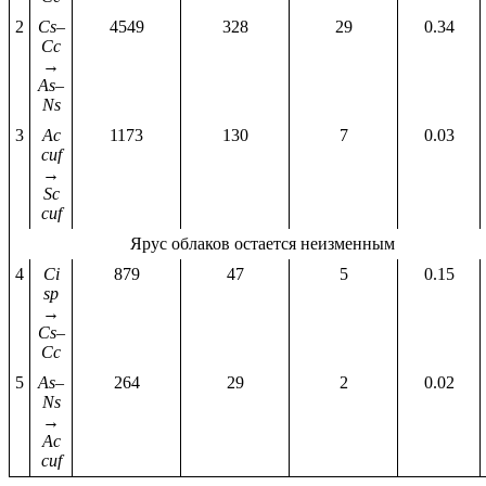
2
Cs–
4549
328
29
0.34
Cc
→
As–
Ns
3
Ac
1173
130
7
0.03
cuf
→
Sc
cuf
Ярус облаков остается неизменным
4
Ci
879
47
5
0.15
sp
→
Cs–
Cc
5
As–
264
29
2
0.02
Ns
→
Ac
cuf