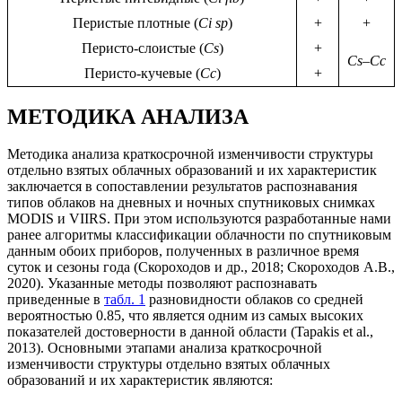
Перистые плотные (
Ci sp
)
+
+
Перисто-слоистые (
Cs
)
+
Cs–Cc
Перисто-кучевые (
Cc
)
+
МЕТОДИКА АНАЛИЗА
Методика анализа краткосрочной изменчивости структуры
отдельно взятых облачных образований и их характеристик
заключается в сопоставлении результатов распознавания
типов облаков на дневных и ночных спутниковых снимках
MODIS и VIIRS. При этом используются разработанные нами
ранее алгоритмы классификации облачности по спутниковым
данным обоих приборов, полученных в различное время
суток и сезоны года (Скороходов и др., 2018; Скороходов А.В.,
2020). Указанные методы позволяют распознавать
приведенные в
табл. 1
разновидности облаков со средней
вероятностью 0.85, что является одним из самых высоких
показателей достоверности в данной области (Tapakis et al.,
2013). Основными этапами анализа краткосрочной
изменчивости структуры отдельно взятых облачных
образований и их характеристик являются: