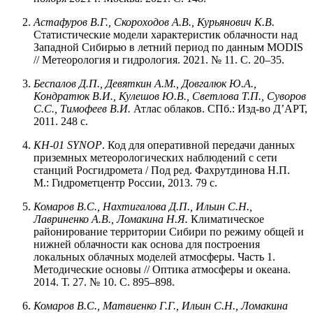
Астафуров В.Г., Скороходов А.В., Курьянович К.В.
Статистические модели характеристик облачности над
Западной Сибирью в летний период по данным MODIS
// Метеорология и гидрология. 2021. № 11. С. 20–35.
Беспалов Д.П., Девяткин А.М., Довгалюк Ю.А.,
Кондратюк В.И., Кулешов Ю.В., Светлова Т.П., Суворов
С.С., Тимофеев В.И.
Атлас облаков. СПб.: Изд-во Д’АРТ,
2011. 248 с.
КН-01 SYNOP
. Код для оперативной передачи данных
приземных метеорологических наблюдений с сети
станций Росгидромета / Под ред. Фахрутдинова Н.П.
М.: Гидрометцентр России, 2013. 79 с.
Комаров В.С., Нахтигалова Д.П., Ильин С.Н.,
Лавриненко А.В., Ломакина Н.Я.
Климатическое
районирование территории Сибири по режиму общей и
нижней облачности как основа для построения
локальных облачных моделей атмосферы. Часть 1.
Методические основы // Оптика атмосферы и океана.
2014. Т. 27. № 10. С. 895–898.
Комаров В.С., Матвиенко Г.Г., Ильин С.Н., Ломакина