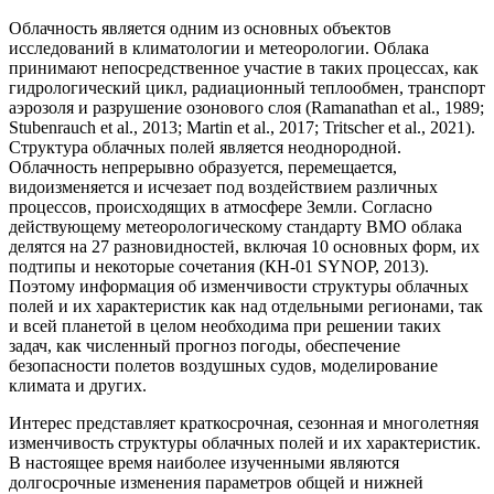
Облачность является одним из основных объектов
исследований в климатологии и метеорологии. Облака
принимают непосредственное участие в таких процессах, как
гидрологический цикл, радиационный теплообмен, транспорт
аэрозоля и разрушение озонового слоя (Ramanathan et al., 1989;
Stubenrauch et al., 2013; Martin et al., 2017; Tritscher et al., 2021).
Структура облачных полей является неоднородной.
Облачность непрерывно образуется, перемещается,
видоизменяется и исчезает под воздействием различных
процессов, происходящих в атмосфере Земли. Согласно
действующему метеорологическому стандарту ВМО облака
делятся на 27 разновидностей, включая 10 основных форм, их
подтипы и некоторые сочетания (КН-01 SYNOP, 2013).
Поэтому информация об изменчивости структуры облачных
полей и их характеристик как над отдельными регионами, так
и всей планетой в целом необходима при решении таких
задач, как численный прогноз погоды, обеспечение
безопасности полетов воздушных судов, моделирование
климата и других.
Интерес представляет краткосрочная, сезонная и многолетняя
изменчивость структуры облачных полей и их характеристик.
В настоящее время наиболее изученными являются
долгосрочные изменения параметров общей и нижней