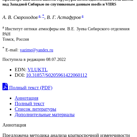
над Западной Сибирью по спутниковым данным modis и VIIRS
a
,
*
a
А. В. Скороходов
,
В. Г. Астафуров
a
Институт оптики атмосферы им. В.Е. Зуева Сибирского отделения
РАН
Томск, Россия
*
E-mail:
vazime@yandex.ru
Поступила в редакцию 08.07.2022
EDN:
VLUKTL
DOI:
10.31857/S0205961422060112
Полный текст (PDF)
Аннотация
Полный текст
Список литературы
Дополнительные материалы
Аннотация
Предложена методика анализа краткосрочной изменчивости