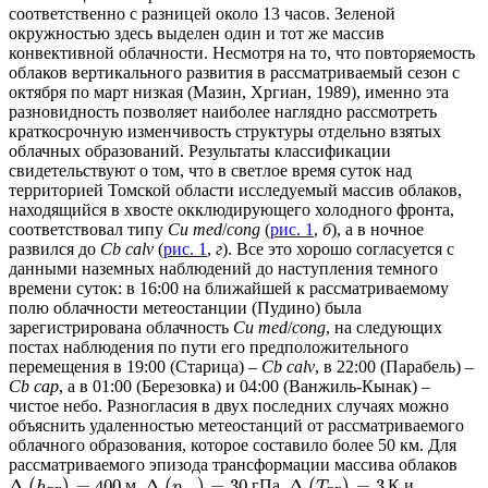
соответственно с разницей около 13 часов. Зеленой
окружностью здесь выделен один и тот же массив
конвективной облачности. Несмотря на то, что повторяемость
облаков вертикального развития в рассматриваемый сезон с
октября по март низкая (Мазин, Хргиан, 1989), именно эта
разновидность позволяет наиболее наглядно рассмотреть
краткосрочную изменчивость структуры отдельно взятых
облачных образований. Результаты классификации
свидетельствуют о том, что в светлое время суток над
территорией Томской области исследуемый массив облаков,
находящийся в хвосте окклюдирующего холодного фронта,
соответствовал типу
Cu med
/
cong
(
рис. 1
,
б
), а в ночное
развился до
Cb calv
(
рис. 1
,
г
). Все это хорошо согласуется с
данными наземных наблюдений до наступления темного
времени суток: в 16:00 на ближайшей к рассматриваемому
полю облачности метеостанции (Пудино) была
зарегистрирована облачность
Cu med
/
cong
, на следующих
постах наблюдения по пути его предположительного
перемещения в 19:00 (Старица) –
Cb calv
, в 22:00 (Парабель) –
Cb cap
, а в 01:00 (Березовка) и 04:00 (Ванжиль-Кынак) –
чистое небо. Разногласия в двух последних случаях можно
объяснить удаленностью метеостанций от рассматриваемого
облачного образования, которое составило более 50 км. Для
рассматриваемого эпизода трансформации массива облаков
Δ
=
400
Δ
=
30
Δ
=
3
(
)
м,
(
)
гПа,
(
)
К и
h
p
T