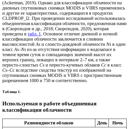
(Ackerman, 2019). Однако для классификации облачности на
дневных спутниковых снимках MODIS и VIIRS применялись
и другие ее характеристики, содержащиеся в продуктах
CLDPROP_l2. При проведении исследований использовалась
объединенная классификация облачности, предложенная нами
в (Скороходов и др., 2018; Скороходов, 2020), которая
приведена в
табл. 1
. Основное отличие дневной и ночной
классификации облачности заключается в слиянии
высокослоистой
As
и слоисто-дождевой облачности
Ns
в один
класс
As–Ns
из-за отсутствия информации о водозапасе в
темное время суток и совпадающих значений высот их
верхних границ, лежащих в интервале 2–7 км, а также
перисто-слоистых
Сs
и перисто-кучевых облаков
Сс
в класс
Cs–Cc
вследствие сходства текстур их изображений на
спутниковых снимках MODIS и VIIRS с пространственным
разрешением 1000 и 750 м соответственно.
Таблица 1.
Используемая в работе объединенная
классификация облачности
Разновидности облаков
День
Ночь