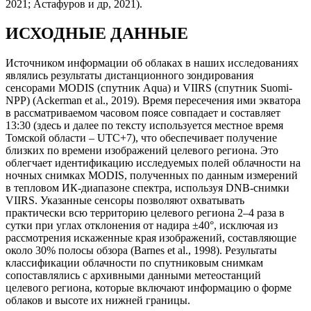
2021; Астафуров и др, 2021).
ИСХОДНЫЕ ДАННЫЕ
Источником информации об облаках в наших исследованиях
являлись результаты дистанционного зондирования
сенсорами MODIS (спутник Aqua) и VIIRS (спутник Suomi-
NPP) (Ackerman et al., 2019). Время пересечения ими экватора
в рассматриваемом часовом поясе совпадает и составляет
13:30 (здесь и далее по тексту используется местное время
Томской области – UTC+7), что обеспечивает получение
близких по времени изображений целевого региона. Это
облегчает идентификацию исследуемых полей облачности на
ночных снимках MODIS, полученных по данным измерений
в тепловом ИК-диапазоне спектра, используя DNB-снимки
VIIRS. Указанные сенсоры позволяют охватывать
практически всю территорию целевого региона 2–4 раза в
сутки при углах отклонения от надира ±40°, исключая из
рассмотрения искаженные края изображений, составляющие
около 30% полосы обзора (Barnes et al., 1998). Результаты
классификации облачности по спутниковым снимкам
сопоставлялись с архивными данными метеостанций
целевого региона, которые включают информацию о форме
облаков и высоте их нижней границы.