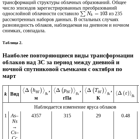
трансформаций структуры облачных образований. Общее
число эпизодов зарегистрированных преобразований
=
103
однослойной облачности составило
∑
из 235
N
k
рассмотренных наборов данных. В остальных случаях
разновидность облаков, наблюдаемая на дневном и ночном
снимках, совпадала.
Таблица 2.
Наиболее повторяющиеся виды трансформации
облаков над ЗС за период между дневной и
ночной спутниковой съемками с октября по
март
Δ
Δ
Δ
⟨
(
)
⟩
,
⟨
(
)
⟩
,
⟨
(
)
⟩
,
p
h
T
⟨
Δ
(
)
⟩
В
Г
В
Г
В
Г
ε
k
Вид
g
g
g
k
k
k
g
k
м
К
гПа
Наблюдается изменение яруса облаков
1
As–
4357
315
29
0.48
Ns
→
Cs–
Cc