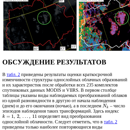
ОБСУЖДЕНИЕ РЕЗУЛЬТАТОВ
В
табл. 2
приведены результаты оценки краткосрочной
изменчивости структуры однослойных облачных образований
и их характеристик после обработки всех 235 комплектов
спутниковых данных MODIS и VIIRS. В первом столбце
таблицы указаны виды наблюдаемых преобразований облаков
из одной разновидности в другую от начала наблюдения
(днем) и до его окончания (ночью), а в последнем
– число
N
k
эпизодов наблюдения таких трансформаций. Здесь индекс
=
1
,
2
,
.
.
.
,
11
определяет вид преобразования
k
однослойной облачности. Следует отметить, что в
табл. 2
приведены только наиболее повторяющиеся виды