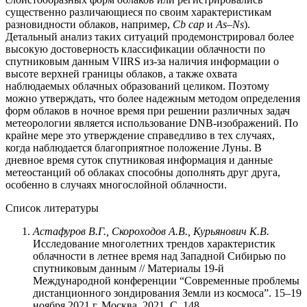
существенно различающиеся по своим характеристикам
разновидности облаков, например,
Cb cap
и
As–Ns
).
Детальный анализ таких ситуаций продемонстрировал более
высокую достоверность классификации облачности по
спутниковым данным VIIRS из-за наличия информации о
высоте верхней границы облаков, а также охвата
наблюдаемых облачных образований целиком. Поэтому
можно утверждать, что более надежным методом определения
форм облаков в ночное время при решении различных задач
метеорологии является использование DNB-изображений. По
крайне мере это утверждение справедливо в тех случаях,
когда наблюдается благоприятное положение Луны. В
дневное время суток спутниковая информация и данные
метеостанций об облаках способны дополнять друг друга,
особенно в случаях многослойной облачности.
Список литературы
Астафуров
В.Г.,
Скороходов
А.В.,
Курьянович
К.В.
Исследование многолетних трендов характеристик
облачности в летнее время над Западной Сибирью по
спутниковым данным // Материалы 19-й
Международной конференции “Современные проблемы
дистанционного зондирования Земли из космоса”. 15–19
ноября 2021 г. Москва. 2021. С. 148.