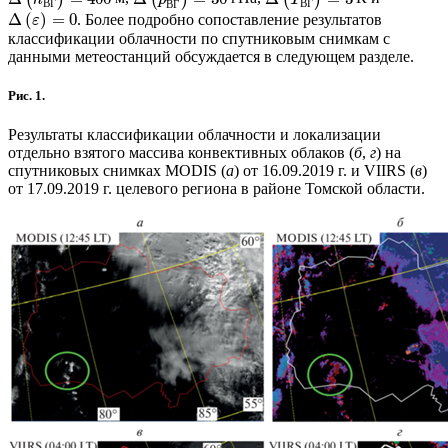
В
Г
В
Г
В
Г
Δ
(
)
=
0
. Более подробно сопоставление результатов
ε
классификации облачности по спутниковым снимкам c
данными метеостанций обсуждается в следующем разделе.
Рис. 1.
Результаты классификации облачности и локализации
отдельно взятого массива конвективных облаков (
б
,
г
) на
спутниковых снимках MODIS (
а
) от 16.09.2019 г. и VIIRS (
в
)
от 17.09.2019 г. целевого региона в районе Томской области.