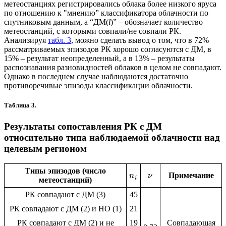
метеостанциях регистрировались облака более низкого яруса
по отношению к "мнению” классификатора облачности по
спутниковым данным, а “ДМ(
l
)” – обозначает количество
метеостанций, с которыми совпали/не совпали РК.
Анализируя
табл. 3
, можно сделать вывод о том, что в 72%
рассматриваемых эпизодов РК хорошо согласуются с ДМ, в
15% – результат неопределенный, а в 13% – результаты
распознавания разновидностей облаков в целом не совпадают.
Однако в последнем случае наблюдаются достаточно
противоречивые эпизоды классификации облачности.
Таблица 3.
Результаты сопоставления РК с ДМ
относительно типа наблюдаемой облачности над
целевым регионом
Типы эпизодов (число
Примечание
n
ν
i
метеостанций)
РК совпадают с ДМ (3)
45
РК совпадают с ДМ (2) и НО (1)
21
РК совпадают с ДМ (2) и не
19
Совпадающая