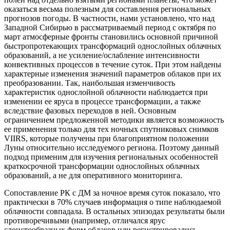
оказаться весьма полезным для составления региональных
прогнозов погоды. В частности, нами установлено, что над
Западной Сибирью в рассматриваемый период с октября по
март атмосферные фронты становились основной причиной
быстропротекающих трансформаций однослойных облачных
образований, а не усиление/ослабление интенсивности
конвективных процессов в течение суток. При этом найдены
характерные изменения значений параметров облаков при их
преобразовании. Так, наибольшая изменчивость
характеристик однослойной облачности наблюдается при
изменении ее яруса в процессе трансформации, а также
вследствие фазовых переходов в ней. Основным
ограничением предложенной методики является возможность
ее применения только для тех ночных спутниковых снимков
VIIRS, которые получены при благоприятном положении
Луны относительно исследуемого региона. Поэтому данный
подход применим для изучения региональных особенностей
краткосрочной трансформации однослойных облачных
образований, а не для оперативного мониторинга.
Сопоставление РК c ДМ за ночное время суток показало, что
практически в 70% случаев информация о типе наблюдаемой
облачности совпадала. В остальных эпизодах результаты были
противоречивыми (например, отличался ярус
слоистообразных форм облаков или регистрировались