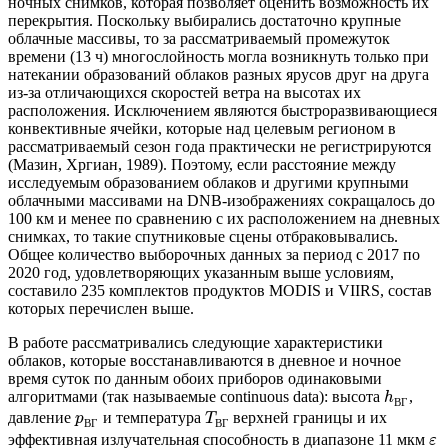
ночных снимков, которая позволяет оценить возможность их
перекрытия. Поскольку выбирались достаточно крупные
облачные массивы, то за рассматриваемый промежуток
времени (13 ч) многослойность могла возникнуть только при
натекании образований облаков разных ярусов друг на друга
из-за отличающихся скоростей ветра на высотах их
расположения. Исключением являются быстроразвивающиеся
конвективные ячейки, которые над целевым регионом в
рассматриваемый сезон года практически не регистрируются
(Мазин, Хргиан, 1989). Поэтому, если расстояние между
исследуемым образованием облаков и другими крупными
облачными массивами на DNB-изображениях сокращалось до
100 км и менее по сравнению с их расположением на дневных
снимках, то такие спутниковые сцены отбраковывались.
Общее количество выборочных данных за период с 2017 по
2020 год, удовлетворяющих указанным выше условиям,
составило 235 комплектов продуктов MODIS и VIIRS, состав
которых перечислен выше.
В работе рассматривались следующие характеристики
облаков, которые восстанавливаются в дневное и ночное
время суток по данным обоих приборов одинаковыми
алгоритмами (так называемые continuous data): высота
,
h
В
Г
давление
и температура
верхней границы и их
p
T
В
Г
В
Г
эффективная излучательная способность в диапазоне 11 мкм
ε