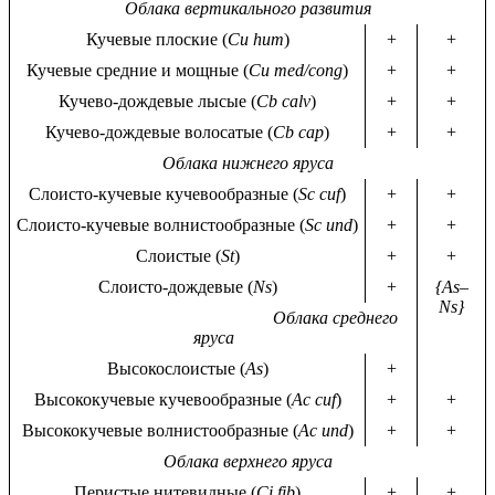
Облака вертикального развития
Кучевые плоские (
Cu hum
)
+
+
Кучевые средние и мощные (
Cu med/cong
)
+
+
Кучево-дождевые лысые (
Cb calv
)
+
+
Кучево-дождевые волосатые (
Cb cap
)
+
+
Облака нижнего яруса
Слоисто-кучевые кучевообразные (
Sc cuf
)
+
+
Слоисто-кучевые волнистообразные (
Sc und
)
+
+
Слоистые (
St
)
+
+
Слоисто-дождевые (
Ns
)
+
{As–
Ns}
Облака среднего
яруса
Высокослоистые (
As
)
+
Высококучевые кучевообразные (
Ac cuf
)
+
+
Высококучевые волнистообразные (
Ac und
)
+
+
Облака верхнего яруса
Перистые нитевидные (
Ci fib
)
+
+