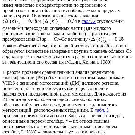
изменчивостью их характеристик по сравнению с
преобразованиями облачности, наблюдаемых в пределах
одного яруса. Отметим, что высокие значения
⟨
Δ
(
)
⟩
=
0.48
⟨
Δ
(
)
⟩
=
0.34
и
в
табл. 2
обусловлены
ε
ε
g
g
1
2
фазовыми переходами облачных частиц (из жидкого
состояния в кристаллы льда и наоборот). При этом для
⟨
Δ
(
)
⟩
=
0.15
преобразования
Ci sp
→
Cs–Cc
величину
ε
g
4
можно объяснить тем, что первый из этих типов облачности
образуется вследствие замерзания крупных капель облаков
Cb
cap
, которые затем уменьшаются в размерах при их таянии из-
за гравитационного оседания (Мазин, Хргиан, 1989).
В работе проведен сравнительный анализ результатов
классификации (РК) облачности по спутниковым снимкам
VIIRS с данными метеостанций (ДМ) целевого региона,
полученных в ночное время суток, с целью оценки
надежности предложенной нами методики. Для каждого из
235 эпизодов наблюдения однослойных облачных
образований учитывались одновременные данные трех
метеостанций, расположенных под ними. В
табл. 3
приведены результаты анализа. Здесь
– число эпизодов,
n
i
описанных в первом столбце,
– их относительная
ν
повторяемость по группам, обозначенным в последнем
столбце, “НО(
l
)” – свидетельствует о том, что на
l