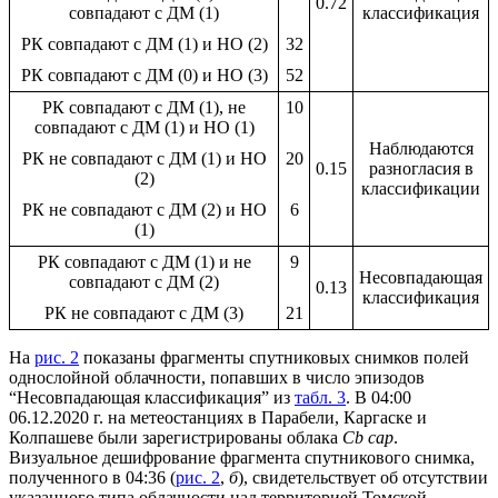
0.72
совпадают с ДМ (1)
классификация
РК совпадают с ДМ (1) и НО (2)
32
РК совпадают с ДМ (0) и НО (3)
52
РК совпадают с ДМ (1), не
10
совпадают с ДМ (1) и НО (1)
Наблюдаются
РК не совпадают с ДМ (1) и НО
20
0.15
разногласия в
(2)
классификации
РК не совпадают с ДМ (2) и НО
6
(1)
РК совпадают с ДМ (1) и не
9
Несовпадающая
совпадают с ДМ (2)
0.13
классификация
РК не совпадают с ДМ (3)
21
На
рис. 2
показаны фрагменты спутниковых снимков полей
однослойной облачности, попавших в число эпизодов
“Несовпадающая классификация” из
табл. 3
. В 04:00
06.12.2020 г. на метеостанциях в Парабели, Каргаске и
Колпашеве были зарегистрированы облака
Cb cap
.
Визуальное дешифрование фрагмента спутникового снимка,
полученного в 04:36 (
рис. 2
,
б
), свидетельствует об отсутствии
указанного типа облачности над территорией Томской