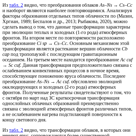
Из
табл. 2
видно, что преобразования облаков
As–Ns
→
Cs–Cc
и наоборот являются наиболее повторяющимися. Анализируя
факторы образования отдельных типов облачности по (Мазин,
Хргиан, 1989; Беспалов и др., 2013; Рыбакова, 2020), можно
сделать вывод о том, что данные трансформации характерны
при эволюции теплых и холодных (1-го рода) атмосферных
фронтов. На втором месте по повторяемости расположено
преобразование
Ci sp
→
Cs–Cc
. Основным механизмом этой
трансформации является растекание вершин облачности
Cb
cap
под тропопаузой с последующим гравитационным
оседанием. На третьем месте находится преобразование
Ac cuf
→
Sc cuf
. Данная трансформация предположительно связана с
ослабеванием конвективных процессов в ночное время,
способствующее понижению яруса облачности. Последнее
преобразование
As–Ns
→
Ac cuf
. обусловлено эволюцией
окклюдирующих и холодных (2-го рода) атмосферных
фронтов. Полученные результаты свидетельствуют о том, что
с октября по март над ЗС краткосрочная трансформация
однослойных облачных образований преимущественно
связана с эволюцией атмосферных фронтов различных типов,
а не ослабеванием нагрева подстилающей поверхности к
концу светового дня.
Из
табл. 2
видно, что трансформации облаков, в которых они
меняют ярус, сопровождаются более существенной