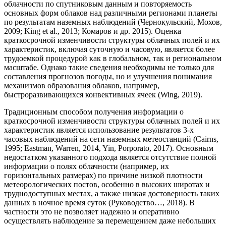
облачности по спутниковым данным и повторяемость
основных форм облаков над различными регионами планеты
по результатам наземных наблюдений (Чернокульский, Мохов,
2009; King et al., 2013; Комаров и др. 2015). Оценка
краткосрочной изменчивости структуры облачных полей и их
характеристик, включая суточную и часовую, является более
трудоемкой процедурой как в глобальном, так и региональном
масштабе. Однако такие сведения необходимы не только для
составления прогнозов погоды, но и улучшения понимания
механизмов образования облаков, например,
быстроразвивающихся конвективных ячеек (Wing, 2019).
Традиционным способом получения информации о
краткосрочной изменчивости структуры облачных полей и их
характеристик является использование результатов 3-х
часовых наблюдений на сети наземных метеостанций (Cairns,
1995; Eastman, Warren, 2014, Yin, Porporato, 2017). Основным
недостатком указанного подхода является отсутствие полной
информации о полях облачности (например, их
горизонтальных размерах) по причине низкой плотности
метеорологических постов, особенно в высоких широтах и
труднодоступных местах, а также низкая достоверность таких
данных в ночное время суток (Руководство…, 2018). В
частности это не позволяет надежно и оперативно
осуществлять наблюдение за перемещением даже небольших