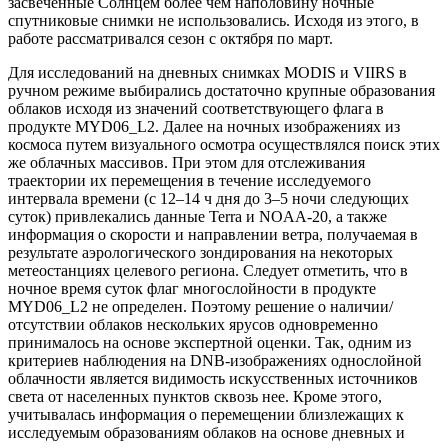
засвеченные Солнцем более чем наполовину ночные
спутниковые снимки не использовались. Исходя из этого, в
работе рассматривался сезон с октября по март.
Для исследований на дневных снимках MODIS и VIIRS в
ручном режиме выбирались достаточно крупные образования
облаков исходя из значений соответствующего флага в
продукте MYD06_L2. Далее на ночных изображениях из
космоса путем визуального осмотра осуществлялся поиск этих
же облачных массивов. При этом для отслеживания
траектории их перемещения в течение исследуемого
интервала времени (с 12–14 ч дня до 3–5 ночи следующих
суток) привлекались данные Terra и NOAA-20, а также
информация о скорости и направлении ветра, получаемая в
результате аэрологического зондирования на некоторых
метеостанциях целевого региона. Следует отметить, что в
ночное время суток флаг многослойности в продукте
MYD06_L2 не определен. Поэтому решение о наличии/
отсутствии облаков нескольких ярусов одновременно
принималось на основе экспертной оценки. Так, одним из
критериев наблюдения на DNB-изображениях однослойной
облачности является видимость искусственных источников
света от населенных пунктов сквозь нее. Кроме этого,
учитывалась информация о перемещении близлежащих к
исследуемым образованиям облаков на основе дневных и