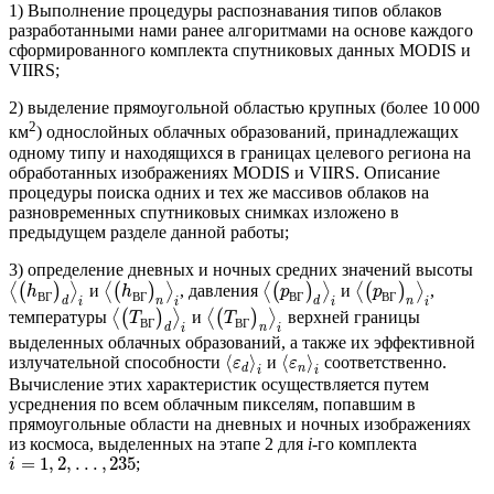
1) Выполнение процедуры распознавания типов облаков
разработанными нами ранее алгоритмами на основе каждого
сформированного комплекта спутниковых данных MODIS и
VIIRS;
2) выделение прямоугольной областью крупных (более 10 000
2
км
) однослойных облачных образований, принадлежащих
одному типу и находящихся в границах целевого региона на
обработанных изображениях MODIS и VIIRS. Описание
процедуры поиска одних и тех же массивов облаков на
разновременных спутниковых снимках изложено в
предыдущем разделе данной работы;
3) определение дневных и ночных средних значений высоты
⟨
(
)
⟩
и
⟨
(
)
⟩
, давления
⟨
(
)
⟩
и
⟨
(
)
⟩
,
h
h
p
p
В
Г
В
Г
В
Г
В
Г
d
n
d
n
i
i
i
i
температуры
⟨
(
)
⟩
и
⟨
(
)
⟩
верхней границы
T
T
В
Г
В
Г
d
n
i
i
выделенных облачных образований, а также их эффективной
⟨
⟩
⟨
⟩
излучательной способности
и
соответственно.
ε
ε
d
n
i
i
Вычисление этих характеристик осуществляется путем
усреднения по всем облачным пикселям, попавшим в
прямоугольные области на дневных и ночных изображениях
из космоса, выделенных на этапе 2 для
i
-го комплекта
=
1
,
2
,
.
.
.
,
235
;
i