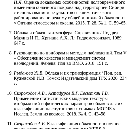
Н.Я.
Оценка локальных особенностей долговременного
изменения облачного покрова над территорией Сибири
с использованием результатов ее климатического
районирования по режиму общей и нижней облачности
// Оптика атмосферы и океана. 2015. Т. 28. № 1. С. 59–65.
Облака и облачная атмосфера. Справочник / Под ред.
Мазина И.П., Хргиана А.Х. Л.: Гидрометеоиздат, 1989.
647 с.
Руководство по приборам и методам наблюдений. Том V
– Обеспечение качества и менеджмент систем
наблюдений. Женева: Изд-во ВМО, 2018. 151 с.
Рыбакова Ж.В.
Облака и их трансформация / Под. ред.
Кужевской И.В. Томск: Издательский дом ТГУ, 2020. 234
с.
Скороходов А.В., Астафуров В.Г, Евсюткин Т.В.
Применение статистических моделей текстуры
изображений и физических параметров облаков для их
классификации на спутниковых снимках MODIS //
Исслед. Земли из космоса. 2018. № 4. С. 43–58.
Скороходов А.В.
Классификация облачности в ночное
время суток по спутниковым данным VIIRS //