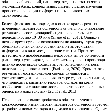
облачных образований, например, отдельно взятых ячеек
мезомасштабных конвективных систем, с целью изучения
процессов эволюции их формы и изменчивости их
характеристик.
Более эффективным подходом к оценке краткосрочных
изменений параметров облачности является использование
результатов геостационарной спутниковой съемки с
периодичностью 10–30 мин (Shang et al., 2018). Однако в
ночное время суток ее возможности по анализу структуры
облачных полей сильно ограничены из-за отсутствия
информации в видимом диапазоне спектра. При этом
известно, что преобразования некоторых типов облачности
(например, кучево-дождевой и слоисто-кучевой) происходит
именно после захода Солнца за счет ослабления нагрева
подстилающей поверхности (Рыбакова, 2020). Кроме этого,
результаты геостационарной съемки ухудшаются с
увеличением угла визирования по мере удаления от надира,
что приводит к размытию текстуры облаков на краях
изображений и снижению достоверности восстановленных
оценок их характеристик (Escrig et al., 2013).
Перечисленные выше проблемы в области изучения
краткосрочной изменчивости параметров облачности требуют
разработки новых методов и подходов к их решению. Одним