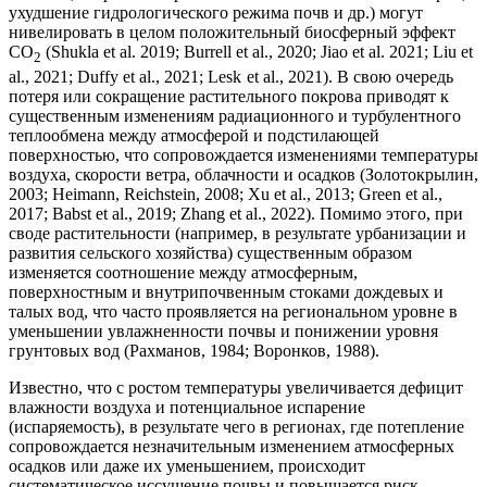
ухудшение гидрологического режима почв и др.) могут
нивелировать в целом положительный биосферный эффект
CO
(Shukla et al. 2019; Burrell et al., 2020; Jiao et al. 2021; Liu et
2
al., 2021; Duffy et al., 2021; Lesk et al., 2021). В свою очередь
потеря или сокращение растительного покрова приводят к
существенным изменениям радиационного и турбулентного
теплообмена между атмосферой и подстилающей
поверхностью, что сопровождается изменениями температуры
воздуха, скорости ветра, облачности и осадков (Золотокрылин,
2003; Heimann, Reichstein, 2008; Xu et al., 2013; Green et al.,
2017; Babst et al., 2019; Zhang et al., 2022). Помимо этого, при
своде растительности (например, в результате урбанизации и
развития сельского хозяйства) существенным образом
изменяется соотношение между атмосферным,
поверхностным и внутрипочвенным стоками дождевых и
талых вод, что часто проявляется на региональном уровне в
уменьшении увлажненности почвы и понижении уровня
грунтовых вод (Рахманов, 1984; Воронков, 1988).
Известно, что с ростом температуры увеличивается дефицит
влажности воздуха и потенциальное испарение
(испаряемость), в результате чего в регионах, где потепление
сопровождается незначительным изменением атмосферных
осадков или даже их уменьшением, происходит
систематическое иссушение почвы и повышается риск