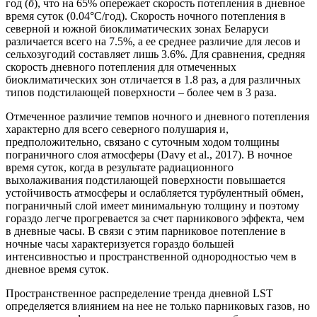
год (
б
), что на 65% опережает скорость потепления в дневное
время суток (0.04°С/год). Скорость ночного потепления в
северной и южной биоклиматических зонах Беларуси
различается всего на 7.5%, а ее среднее различие для лесов и
сельхозугодий составляет лишь 3.6%. Для сравнения, средняя
скорость дневного потепления для отмеченных
биоклиматических зон отличается в 1.8 раз, а для различных
типов подстилающей поверхности – более чем в 3 раза.
Отмеченное различие темпов ночного и дневного потепления
характерно для всего северного полушария и,
предположительно, связано с суточным ходом толщины
пограничного слоя атмосферы (Davy et al., 2017). В ночное
время суток, когда в результате радиационного
выхолаживания подстилающей поверхности повышается
устойчивость атмосферы и ослабляется турбулентный обмен,
пограничный слой имеет минимальную толщину и поэтому
гораздо легче прогревается за счет парникового эффекта, чем
в дневные часы. В связи с этим парниковое потепление в
ночные часы характеризуется гораздо большей
интенсивностью и пространственной однородностью чем в
дневное время суток.
Пространственное распределение тренда дневной LST
определяется влиянием на нее не только парниковых газов, но