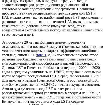
и ряда других факторов, в первую очередь, альбедо и
эвапотранспирации, регулирующих радиационный и
тепловой баланс подстилающей поверхности. Сравнивая
пространственные распределения трендов дневной LST и
LAI, можно заметить, что наибольший рост LST происходит в
регионах с интенсивным понижением LAI, вызванным как
хозяйственной деятельностью (вырубки леса), так и
воздействием экстремальных погодных явлений (шквалистый
ветер, засухи и др.).
За последние 20 лет наибольшее летнее потепление
отмечалось на юго-востоке Беларуси (Гомельская область), что
можно отчетливо видеть на карте коэффициента линейного
тренда дневной LST (
рис. 1
,
б
). В почвенном покрове этого
региона преобладают легкие песчаные почвы с невысокой
влагоудерживающей способностью и низкой теплоемкостью.
Дневная LST в Гомельской области за период с 2000 по 2020
годы в среднем увеличилась на 1.56°С, тогда как в остальной
части Беларуси рост дневной LST в среднем составил 0.68°С.
Для пахотных земель Гомельской области рост дневной LST
еще более существенен: +2.24°C с начала текущего столетия.
Амплитуда суточного хода LST в этом регионе за
рассматриваемый период увеличилась в среднем на 0.23°С, а
для пахотных земель – на 0.85°С, тогда как в остальной части
Беларуси амплитуда суточного хода LST в среднем