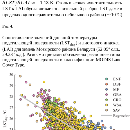
∂
/
∂
≈
−
1.13
K
. Столь высокая чувствительность
L
S
T
L
A
I
LST к LAI обуславливает значительный разброс LST даже в
пределах одного сравнительно небольшого района (⁓10°С).
Рис. 4.
Сопоставление значений дневной температуры
подстилающей поверхности (LST
) и листового индекса
day
(LAI) для земель Мозырского района Беларуси (52.05° с.ш.,
29.23° в.д.). Разными цветами обозначены различные типы
подстилающей поверхности в классификации MODIS Land
Cover Type.