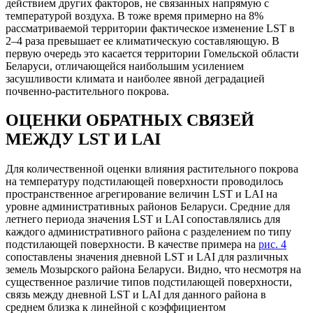
действием других факторов, не связанных напрямую с
температурой воздуха. В тоже время примерно на 8%
рассматриваемой территории фактическое изменение LST в
2–4 раза превышает ее климатическую составляющую. В
первую очередь это касается территории Гомельской области
Беларуси, отличающейся наибольшим усилением
засушливости климата и наиболее явной деградацией
почвенно-растительного покрова.
ОЦЕНКИ ОБРАТНЫХ СВЯЗЕЙ
МЕЖДУ LST И LAI
Для количественной оценки влияния растительного покрова
на температуру подстилающей поверхности проводилось
пространственное агрегирование величин LST и LAI на
уровне административных районов Беларуси. Средние для
летнего периода значения LST и LAI сопоставлялись для
каждого административного района с разделением по типу
подстилающей поверхности. В качестве примера на
рис. 4
сопоставлены значения дневной LST и LAI для различных
земель Мозырского района Беларуси. Видно, что несмотря на
существенное различие типов подстилающей поверхности,
связь между дневной LST и LAI для данного района в
среднем близка к линейной с коэффициентом