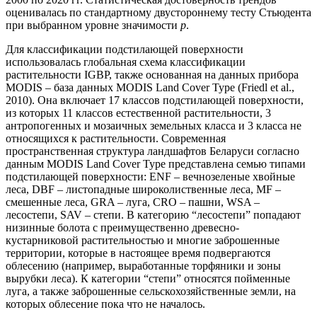
оценивалась по стандартному двустороннему тесту Стьюдента
при выбранном уровне значимости
p
.
Для классификации подстилающей поверхности
использовалась глобальная схема классификации
растительности IGBP, также основанная на данных прибора
MODIS – база данных MODIS Land Cover Type (Friedl et al.,
2010). Она включает 17 классов подстилающей поверхности,
из которых 11 классов естественной растительности, 3
антропогенных и мозаичных земельных класса и 3 класса не
относящихся к растительности. Современная
пространственная структура ландшафтов Беларуси согласно
данным MODIS Land Cover Type представлена семью типами
подстилающей поверхности: ENF – вечнозеленые хвойные
леса, DBF – листопадные широколиственные леса, MF –
смешенные леса, GRA – луга, CRO – пашни, WSA –
лесостепи, SAV – степи. В категорию “лесостепи” попадают
низинные болота с преимущественно древесно-
кустарниковой растительностью и многие заброшенные
территории, которые в настоящее время подвергаются
облесению (например, выработанные торфяники и зоны
вырубки леса). К категории “степи” относятся пойменные
луга, а также заброшенные сельскохозяйственные земли, на
которых облесение пока что не началось.