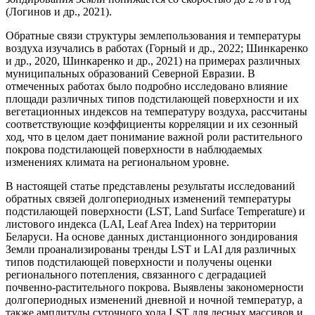
(Логинов и др., 2021).
Обратные связи структуры землепользования и температуры
воздуха изучались в работах (Горный и др., 2022; Шинкаренко
и др., 2020, Шинкаренко и др., 2021) на примерах различных
муниципальных образований Северной Евразии. В
отмеченных работах было подробно исследовано влияние
площади различных типов подстилающей поверхности и их
вегетационных индексов на температуру воздуха, рассчитаны
соответствующие коэффициенты корреляции и их сезонный
ход, что в целом дает понимание важной роли растительного
покрова подстилающей поверхности в наблюдаемых
изменениях климата на региональном уровне.
В настоящей статье представлены результаты исследований
обратных связей долгопериодных изменений температуры
подстилающей поверхности (LST, Land Surface Temperature) и
листового индекса (LAI, Leaf Area Index) на территории
Беларуси. На основе данных дистанционного зондирования
Земли проанализированы тренды LST и LAI для различных
типов подстилающей поверхности и получены оценки
регионального потепления, связанного с деградацией
почвенно-растительного покрова. Выявлены закономерности
долгопериодных изменений дневной и ночной температур, а
также амплитуды суточного хода LST для лесных массивов и