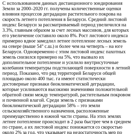
С использованием данных дистанционного зондирования
Земли за 2000–2020 гг. получены количественные оценки
влияния процессов деградации растительного покрова на
скорость летнего потепления в Беларуси. Средний листовой
индекс Беларуси за рассматриваемый период увеличился на
3.3%, главным образом за счет лесных массивов, для которых
его увеличение составило около 8%. Рост листового индекса
примерно вдвое замедлил летнее потепление лесных земель
на севере (выше 54° с.ш.) и более чем на четверть – на юге
Беларуси. Одновременно с этим листовой индекс пахотных
земель снизился примерно на 5%, что вызвало их
дополнительное потепление и усилило внутрисуточные
колебания температуры подстилающей поверхности в летний
период. Показано, что ряд территорий Беларуси общей
площадью около 400 тыс. га имеют статистически
достоверные признаки биоклиматической деградации,
которые усиливаются высокими значениями положительной
обратной связи между температурой, растительным покровом
и почвенной влагой. Среди земель с признаками
биоклиматической деградации 58% – это земли
сельскохозяйственного назначения, расположенные
преимущественно в южной части страны. На этих землях
летнее потепление происходит в 2 раза быстрее чем в среднем
по стране, а их листовой индекс понижается со скоростью
около 2% за год, что указывает на недостаточность мер по