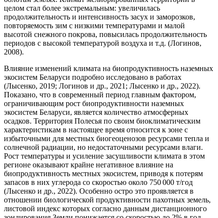
целом стал более экстремальным: увеличилась
продолжительность и интенсивность засух и заморозков,
повторяемость зим с низкими температурами и малой
высотой снежного покрова, повысилась продолжительность
периодов с высокой температурой воздуха и т.д. (Логинов,
2008).
Влияние изменений климата на биопродуктивность наземных
экосистем Беларуси подробно исследовано в работах
(Лысенко, 2019; Логинов и др., 2021; Лысенко и др., 2022).
Показано, что в современный период главным фактором,
ограничивающим рост биопродуктивности наземных
экосистем Беларуси, является количество атмосферных
осадков. Территория Полесья по своим биоклиматическим
характеристикам в настоящее время относится к зоне с
избыточными для местных биогеоценозов ресурсами тепла и
солнечной радиации, но недостаточными ресурсами влаги.
Рост температуры и усиление засушливости климата в этом
регионе оказывают крайне негативное влияние на
биопродуктивность местных экосистем, приводя к потерям
запасов в них углерода со скоростью около 750 000 т/год
(Лысенко и др., 2022). Особенно остро это проявляется в
отношении биологической продуктивности пахотных земель,
листовой индекс которых согласно данным дистанционного
зондирования Земли понижается со скоростью до 2% в год