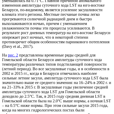
уменьшилась на 0.71°С. Главной причиной аномального
изменения амплитуды суточного хода LST на юго-востоке
Беларуси, по-видимому, является усиление засушливости
климата этого региона. Местные песчаные почвы легко
прогреваются солнечной радиацией днем и быстро
выхолаживаются ночью, причем с уменьшением
увлажненности почвы эти процессы усиливаются. В
результате рост дневных температур на юго-востоке Беларуси
опережает рост ночных, что в некоторой степени
противоречит общим особенностям парникового потепления
(Davy et al., 2017).
На
рис. 2
представлены временные ряды средней для
Гомельской области Беларуси амплитуды суточного хода
температуры различных типов подстилающей поверхности
(летний период). Во все засушливые годы, и в особенности в
2002 и 2015 гг., когда в Беларуси отмечались наиболее
сильные летние засухи, амплитуда суточного хода LST была
значительно выше ее среднего значения: на 16–24% в 2002 г. и
на 21–33% в 2015 г. В засушливые годы увеличение средней
амплитуды суточного хода LST для Гомельской области
доходило до 2.5°С. Так, в 2015 году средняя дневная LST в
Гомельской области была на 2.0°С выше нормы, а ночная LST
– на 0.5°С ниже нормы. При этом сильные засухи 2015 года,
когда на многих гидрологических постах были