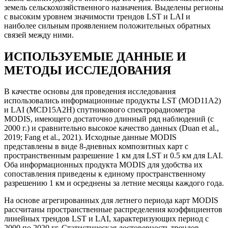
земель сельскохозяйственного назначения. Выделены регионы
с высоким уровнем значимости трендов LST и LAI и
наиболее сильным проявлением положительных обратных
связей между ними.
ИСПОЛЬЗУЕМЫЕ ДАННЫЕ И
МЕТОДЫ ИССЛЕДОВАНИЯ
В качестве основы для проведения исследования
использовались информационные продукты LST (MOD11A2)
и LAI (MCD15A2H) спутникового спектрорадиометра
MODIS, имеющего достаточно длинный ряд наблюдений (с
2000 г.) и сравнительно высокое качество данных (Duan et al.,
2019; Fang et al., 2021). Исходные данные MODIS
представлены в виде 8-дневных композитных карт с
пространственным разрешение 1 км для LST и 0.5 км для LAI.
Оба информационных продукта MODIS для удобства их
сопоставления приведены к единому пространственному
разрешению 1 км и осреднены за летние месяцы каждого года.
На основе агрегированных для летнего периода карт MODIS
рассчитаны пространственные распределения коэффициентов
линейных трендов LST и LAI, характеризующих период с
2000 по 2020 гг. Статистическая достоверность трендов