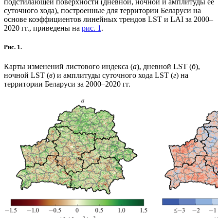
подстилающей поверхности (дневной, ночной и амплитуды ее
суточного хода), построенные для территории Беларуси на
основе коэффициентов линейных трендов LST и LAI за 2000–
2020 гг., приведены на
рис. 1
.
Рис. 1.
Карты изменений листового индекса (
a
), дневной LST (
б
),
ночной LST (
в
) и амплитуды суточного хода LST (
г
) на
территории Беларуси за 2000–2020 гг.