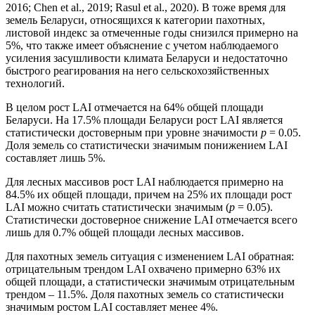
2016; Chen et al., 2019; Rasul et al., 2020). В тоже время для
земель Беларуси, относящихся к категории пахотных,
листовой индекс за отмеченные годы снизился примерно на
5%, что также имеет объяснение с учетом наблюдаемого
усиления засушливости климата Беларуси и недостаточно
быстрого реагирования на него сельскохозяйственных
технологий.
В целом рост LAI отмечается на 64% общей площади
Беларуси. На 17.5% площади Беларуси рост LAI является
статистически достоверным при уровне значимости
p
= 0.05.
Доля земель со статистически значимым понижением LAI
составляет лишь 5%.
Для лесных массивов рост LAI наблюдается примерно на
84.5% их общей площади, причем на 25% их площади рост
LAI можно считать статистически значимым (
p
= 0.05).
Статистически достоверное снижение LAI отмечается всего
лишь для 0.7% общей площади лесных массивов.
Для пахотных земель ситуация с изменением LAI обратная:
отрицательным трендом LAI охвачено примерно 63% их
общей площади, а статистически значимым отрицательным
трендом – 11.5%. Доля пахотных земель со статистически
значимым ростом LAI составляет менее 4%.