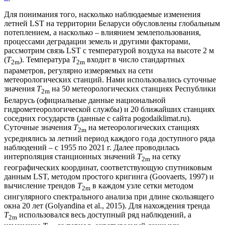
Для понимания того, насколько наблюдаемые изменения
летней LST на территории Беларуси обусловлены глобальным
потеплением, а насколько – влиянием землепользования,
процессами деградации земель и другими факторами,
рассмотрим связь LST с температурой воздуха на высоте 2 м
(
T
). Температура
T
входит в число стандартных
2m
2m
параметров, регулярно измеряемых на сети
метеорологических станций. Нами использовались суточные
значения
T
на 50 метеорологических станциях Республики
2m
Беларусь (официальные данные национальной
гидрометеорологической службы) и 20 ближайших станциях
соседних государств (данные с сайта pogodaiklimat.ru).
Суточные значения
T
на метеорологических станциях
2m
усреднялись за летний период каждого года доступного ряда
наблюдений – с 1955 по 2021 г. Далее проводилась
интерполяция станционных значений
T
на сетку
2m
географических координат, соответствующую спутниковым
данным LST, методом простого кригинга (Goovaerts, 1997) и
вычисление трендов
T
в каждом узле сетки методом
2m
сингулярного спектрального анализа при длине скользящего
окна 20 лет (Golyandina et al., 2015). Для нахождения тренда
T
использовался весь доступный ряд наблюдений, а
2m