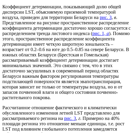
Коэффициент детерминации, показывающий долю общей
дисперсии LST, объясняемую приземной температурой
воздуха, приведен для территории Беларуси на
рис. 3
,
в
.
Представленное на рисунке пространственное распределение
коэффициента детерминации достаточно хорошо согласуется с
распределением тренда листового индекса (
рис. 1,
a
). Помимо
этого, пространственное распределение коэффициента
детерминации имеет четкую широтную зональность –
возрастает от 0.2–0.6 на юге до 0.5–0.85 на севере Беларуси. В
южных областях Беларуси (Брестская и Гомельская)
рассматриваемый коэффициент детерминации достигает
минимальных значений. Это связано с тем, что в этих
достаточно засушливых в современный период областях
Беларуси важным фактором регулирования температуры
подстилающей поверхности является эвапотранспирация,
которая зависит не только от температуры воздуха, но и от
запасов почвенной влаги и общего состояния почвенно-
растительного покрова.
Рассчитанное отношение фактического и климатически
обусловленного изменения летней LST представлено для
рассматриваемого региона на
рис. 3
,
г
. Примерно на 40%
площади региона это отношение меньше единицы, т.е. рост
LST под влиянием глобального потепления замедляется