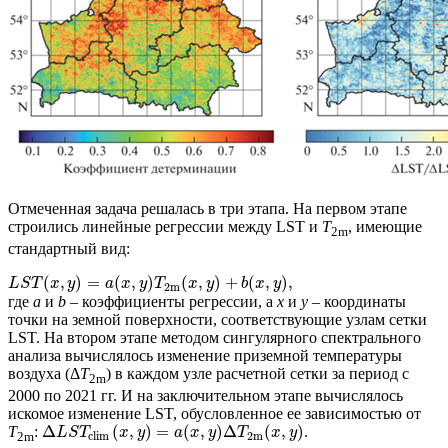
Отмеченная задача решалась в три этапа. На первом этапе
строились линейные регрессии между LST и
T
, имеющие
2m
стандартный вид:
(
,
)
=
(
,
)
(
,
)
+
(
,
)
,
L
S
T
x
y
a
x
y
T
x
y
b
x
y
2
m
где
а
и
b
– коэффициенты регрессии, а
x
и
y
– координаты
точки на земной поверхности, соответствующие узлам сетки
LST. На втором этапе методом сингулярного спектрального
анализа вычислялось изменение приземной температуры
воздуха (Δ
T
) в каждом узле расчетной сетки за период с
2m
2000 по 2021 гг. И на заключительном этапе вычислялось
искомое изменение LST, обусловленное ее зависимостью от
Δ
(
,
)
=
(
,
)
Δ
(
,
)
T
:
.
L
S
T
x
y
a
x
y
T
x
y
clim
2m
2m