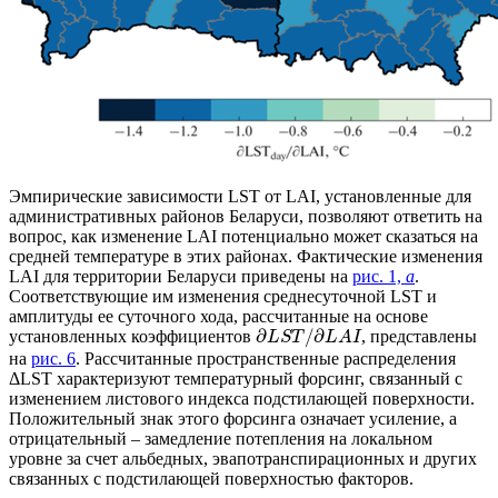
Эмпирические зависимости LST от LAI, установленные для
административных районов Беларуси, позволяют ответить на
вопрос, как изменение LAI потенциально может сказаться на
средней температуре в этих районах. Фактические изменения
LAI для территории Беларуси приведены на
рис. 1,
a
.
Соответствующие им изменения среднесуточной LST и
амплитуды ее суточного хода, рассчитанные на основе
∂
/
∂
установленных коэффициентов
, представлены
L
S
T
L
A
I
на
рис. 6
. Рассчитанные пространственные распределения
ΔLST характеризуют температурный форсинг, связанный с
изменением листового индекса подстилающей поверхности.
Положительный знак этого форсинга означает усиление, а
отрицательный – замедление потепления на локальном
уровне за счет альбедных, эвапотранспирационных и других
связанных с подстилающей поверхностью факторов.