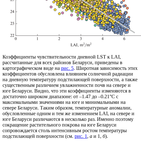
Коэффициенты чувствительности дневной LST к LAI,
рассчитанные для всех районов Беларуси, приведены в
картографическом виде на
рис. 5
. Широтная зависимость этих
коэффициентов обусловлена влиянием солнечной радиации
на дневную температуру подстилающей поверхности, а также
существенным различием увлажненности почв на севере и
юге Беларуси. Видно, что эти коэффициенты изменяются в
достаточно широком диапазоне: от –1.47 до –0.21°C с
максимальными значениями на юге и минимальными на
севере Беларуси. Таким образом, температурные аномалии,
обусловленные одним и тем же изменением LAI, на севере и
юге Беларуси различаются в несколько раз. Именно поэтому
сокращение растительного покрова на юге Беларуси
сопровождается столь интенсивным ростом температуры
подстилающей поверхности (см.
рис. 1
,
а
и 1,
б
).