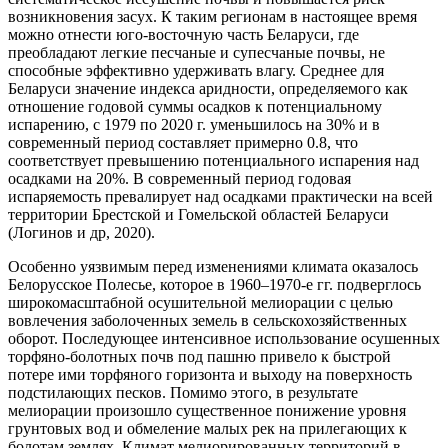
возникновения засух. К таким регионам в настоящее время
можно отнести юго-восточную часть Беларуси, где
преобладают легкие песчаные и супесчаные почвы, не
способные эффективно удерживать влагу. Среднее для
Беларуси значение индекса аридности, определяемого как
отношение годовой суммы осадков к потенциальному
испарению, с 1979 по 2020 г. уменьшилось на 30% и в
современный период составляет примерно 0.8, что
соответствует превышению потенциального испарения над
осадками на 20%. В современный период годовая
испаряемость превалирует над осадками практически на всей
территории Брестской и Гомельской областей Беларуси
(Логинов и др, 2020).
Особенно уязвимым перед изменениями климата оказалось
Белорусское Полесье, которое в 1960–1970-е гг. подверглось
широкомасштабной осушительной мелиорации с целью
вовлечения заболоченных земель в сельскохозяйственных
оборот. Последующее интенсивное использование осушенных
торфяно-болотных почв под пашню привело к быстрой
потере ими торфяного горизонта и выходу на поверхность
подстилающих песков. Помимо этого, в результате
мелиорации произошло существенное понижение уровня
грунтовых вод и обмеление малых рек на прилегающих к
болотам землях. Климат мелиорированных территорий в