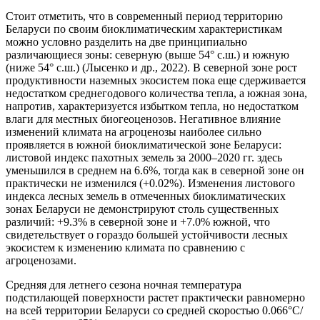
Стоит отметить, что в современный период территорию
Беларуси по своим биоклиматическим характеристикам
можно условно разделить на две принципиально
различающиеся зоны: северную (выше 54° с.ш.) и южную
(ниже 54° с.ш.) (Лысенко и др., 2022). В северной зоне рост
продуктивности наземных экосистем пока еще сдерживается
недостатком среднегодового количества тепла, а южная зона,
напротив, характеризуется избытком тепла, но недостатком
влаги для местных биогеоценозов. Негативное влияние
изменений климата на агроценозы наиболее сильно
проявляется в южной биоклиматической зоне Беларуси:
листовой индекс пахотных земель за 2000–2020 гг. здесь
уменьшился в среднем на 6.6%, тогда как в северной зоне он
практически не изменился (+0.02%). Изменения листового
индекса лесных земель в отмеченных биоклиматических
зонах Беларуси не демонстрируют столь существенных
различий: +9.3% в северной зоне и +7.0% южной, что
свидетельствует о гораздо большей устойчивости лесных
экосистем к изменению климата по сравнению с
агроценозами.
Средняя для летнего сезона ночная температура
подстилающей поверхности растет практически равномерно
на всей территории Беларуси со средней скоростью 0.066°C/