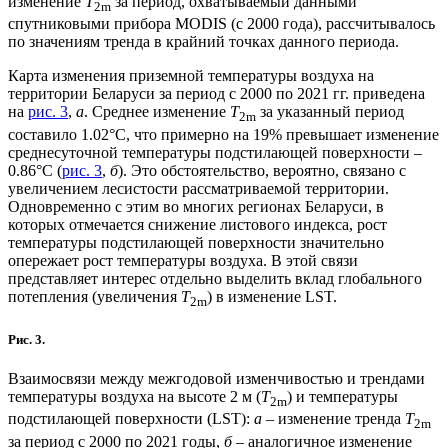
изменение
T
за период, охватываемый данными
2m
спутниковыми прибора MODIS (с 2000 года), рассчитывалось
по значениям тренда в крайний точках данного периода.
Карта изменения приземной температуры воздуха на
территории Беларуси за период с 2000 по 2021 гг. приведена
на
рис. 3
,
а
. Среднее изменение
T
за указанный период
2m
составило 1.02°C, что примерно на 19% превышает изменение
среднесуточной температуры подстилающей поверхности –
0.86°С (
рис. 3
,
б
). Это обстоятельство, вероятно, связано с
увеличением лесистости рассматриваемой территории.
Одновременно с этим во многих регионах Беларуси, в
которых отмечается снижение листового индекса, рост
температуры подстилающей поверхности значительно
опережает рост температуры воздуха. В этой связи
представляет интерес отдельно выделить вклад глобального
потепления (увеличения
T
) в изменение LST.
2m
Рис. 3.
Взаимосвязи между межгодовой изменчивостью и трендами
температуры воздуха на высоте 2 м (
T
) и температуры
2m
подстилающей поверхности (LST):
a
– изменение тренда
T
2m
за период с 2000 по 2021 годы,
б
– аналогичное изменение