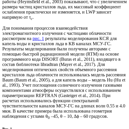
работы (Heymsfield et al., 2003) показывают, что с увеличением
размера частиц кристаллов льда, их массовый коэффициент
ослабления практически не изменяется, и LWP зависит
напрямую от τ
.
с
Для понимания процессов взаимодействия
электромагнитного излучения с частицами облачности
рассмотрим на
рис. 1
результаты моделирования КСЯ для
капель воды и кристаллов льда в КВ каналах МСУ-ГС.
Результаты моделирования были получены авторами с
помощью быстрой радиационной модели (RTM) на основе
программного кода DISORT (Buras et al., 2011), входящего в
состав библиотеки libradtran (Mayer et al., 2017). Для
моделирования оптических свойств объемного рассеяния
кристаллов льда облачности использовалась модель рассеяния
Baum (Baum et al., 2005), а для капель воды – модель Hu (Hu et
al., 1993). Учет поглощения солнечного излучения газовыми
компонентами атмосферы осуществлялся с использованием
параметризации REPTRAN (Gasteiger et al., 2014). При
расчетах использовались функции спектральной
чувствительности каналов МСУ-ГС на длинах волн 0.55 и 4.0
мкм. В качестве примера была использована геометрия
наблюдения с углами θ
–45, θ – 10, Δϕ – 60 градусов.
0
Рис. 1.