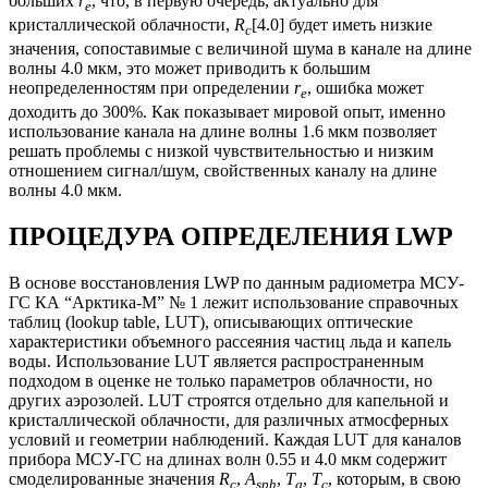
больших
r
, что, в первую очередь, актуально для
e
кристаллической облачности,
R
[4.0] будет иметь низкие
c
значения, сопоставимые с величиной шума в канале на длине
волны 4.0 мкм, это может приводить к большим
неопределенностям при определении
r
, ошибка может
e
доходить до 300%. Как показывает мировой опыт, именно
использование канала на длине волны 1.6 мкм позволяет
решать проблемы с низкой чувствительностью и низким
отношением сигнал/шум, свойственных каналу на длине
волны 4.0 мкм.
ПРОЦЕДУРА ОПРЕДЕЛЕНИЯ LWP
В основе восстановления LWP по данным радиометра МСУ-
ГС КА “Арктика-М” № 1 лежит использование справочных
таблиц (lookup table, LUT), описывающих оптические
характеристики объемного рассеяния частиц льда и капель
воды. Использование LUT является распространенным
подходом в оценке не только параметров облачности, но
других аэрозолей. LUT строятся отдельно для капельной и
кристаллической облачности, для различных атмосферных
условий и геометрии наблюдений. Каждая LUT для каналов
прибора МСУ-ГС на длинах волн 0.55 и 4.0 мкм содержит
смоделированные значения
R
,
A
,
T
,
T
, которым, в свою
c
sph
g
c