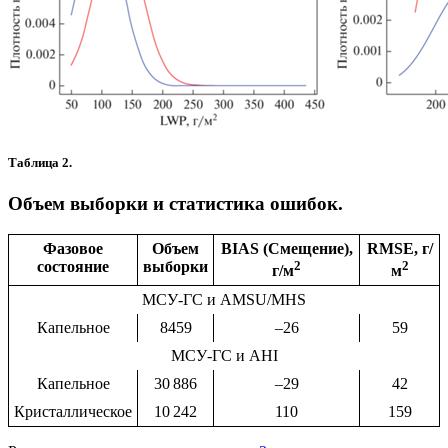
Таблица 2.
Объем выборки и статистика ошибок.
Фазовое
Объем
BIAS (Смещение),
RMSE, г/
состояние
выборки
2
2
г/м
м
МСУ-ГС и AMSU/MHS
Капельное
8459
–26
59
МСУ-ГС и AHI
Капельное
30 886
–29
42
Кристаллическое
10 242
110
159