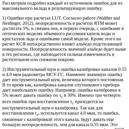
Рассмотрим подробно каждый из источников ошибок для их
максимального вклада в результирующую ошибку.
1) Ошибки при расчетах LUT. Согласно работе (Walther and
Heidinger, 2012), неопределенность в расчетах RTM может
достигать 5%, и связана она, в первую очередь, с ошибками в
оптических моделях объемного рассеяния капель воды и
кристаллов льда и ошибками самой модели. Кроме этого на
расчет КСЯ непосредственно влияет альбедо подстилающей
поверхности. Неопределенность значений альбедо будет выше
в тех регионах, где наблюдается сильная изменчивость в
растительном или снежном покрове.
2) Инструментальный шум и ошибка калибровки каналов 0.55
и 4.0 мкм радиометра МСУ-ГС. Наименее значимую ошибку
дает инструментальный шум, величина которого постоянная.
В то время как, калибровка каналов спутникового прибора
дает наибольшую ошибку. Например, ошибка калибровки в
5% может давать ошибку по τ
в 30%. Именно три четверти
с
всех ошибок при восстановлении τ
приходится на
с
инструментальный шум и калибровку. Так как для
восстановления
r
, используется канал 4.0 мкм, то ошибки,
e
связанные с калибровкой этого канала, будут давать еще
большую неопределенность, чем для канала 0.55 мкм. Это