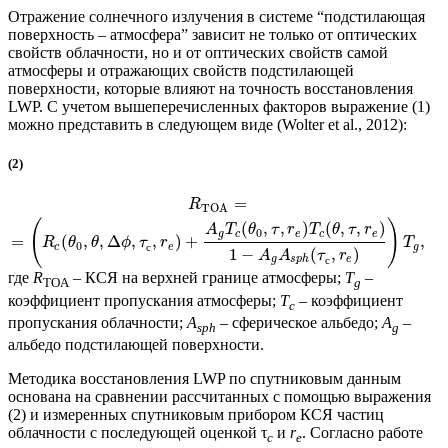
Отражение солнечного излучения в системе “подстилающая
поверхность – атмосфера” зависит не только от оптических
свойств облачности, но и от оптических свойств самой
атмосферы и отражающих свойств подстилающей
поверхности, которые влияют на точность восстановления
LWP. С учетом вышеперечисленных факторов выражение (1)
можно представить в следующем виде (Wolter et al., 2012):
(2)
=
R
TOA
(
)
(
,
,
)
(
,
,
)
A
T
θ
τ
r
T
θ
τ
r
0
g
c
e
c
e
=
(
,
,
Δ
,
,
)
+
,
R
θ
θ
ϕ
τ
r
T
0
c
e
g
с
1
−
(
,
)
A
A
τ
r
g
s
p
h
e
с
где
R
– КСЯ на верхней границе атмосферы;
T
–
TOA
g
коэффициент пропускания атмосферы;
T
– коэффициент
c
пропускания облачности;
A
– сферическое альбедо;
A
–
sph
g
альбедо подстилающей поверхности.
Методика восстановления LWP по спутниковым данным
основана на сравнении рассчитанных с помощью выражения
(2) и измеренных спутниковым прибором КСЯ частиц
облачности с последующей оценкой τ
и
r
. Согласно работе
с
e