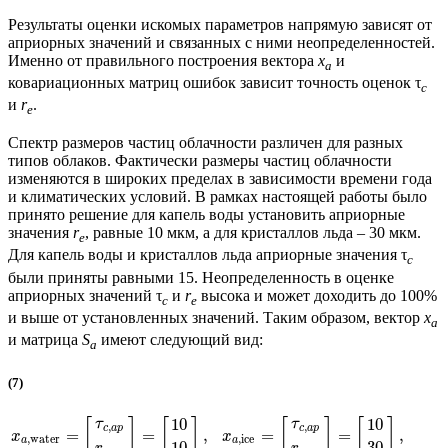
Результаты оценки искомых параметров напрямую зависят от
априорных значений и связанных с ними неопределенностей.
Именно от правильного построения вектора
x
и
a
ковариационных матриц ошибок зависит точность оценок τ
с
и
r
.
e
Спектр размеров частиц облачности различен для разных
типов облаков. Фактически размеры частиц облачности
изменяются в широких пределах в зависимости времени года
и климатических условий. В рамках настоящей работы было
принято решение для капель воды установить априорные
значения
r
, равные 10 мкм, а для кристаллов льда – 30 мкм.
e
Для капель воды и кристаллов льда априорные значения τ
с
были приняты равными 15. Неопределенность в оценке
априорных значений τ
и
r
высока и может доходить до 100%
с
e
и выше от установленных значений. Таким образом, вектор
x
a
и матрица
S
имеют следующий вид:
a
(7)
10
10
[
]
[
]
[
]
[
]
τ
τ
,
,
c
a
p
c
a
p
=
=
,
=
=
,
x
x
,
water
,
ice
a
a