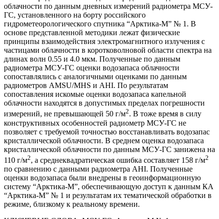
облачности по данным дневных измерений радиометра МСУ-
ГС, установленного на борту российского
гидрометеорологического спутника “Арктика-М” № 1. В
основе представленной методики лежат физические
принципы взаимодействия электромагнитного излучения с
частицами облачности в коротковолновой области спектра на
длинах волн 0.55 и 4.0 мкм. Полученные по данным
радиометра МСУ-ГС оценки водозапаса облачности
сопоставлялись с аналогичными оценками по данным
радиометров AMSU/MHS и AHI. По результатам
сопоставления искомые оценки водозапаса капельной
облачности находятся в допустимых пределах погрешности
2
измерений, не превышающей 50 г/м
. В тоже время в силу
конструктивных особенностей радиометр МСУ-ГС не
позволяет с требуемой точностью восстанавливать водозапас
кристаллической облачности. В среднем оценка водозапаса
кристаллической облачности по данным МСУ-ГС занижена на
2
2
110 г/м
, а среднеквадратическая ошибка составляет 158 г/м
по сравнению с данными радиометра AHI. Полученные
оценки водозапаса были внедрены в геоинформационную
систему “Арктика-М”, обеспечивающую доступ к данным КА
“Арктика-М” № 1 и результатам их тематической обработки в
режиме, близкому к реальному времени.