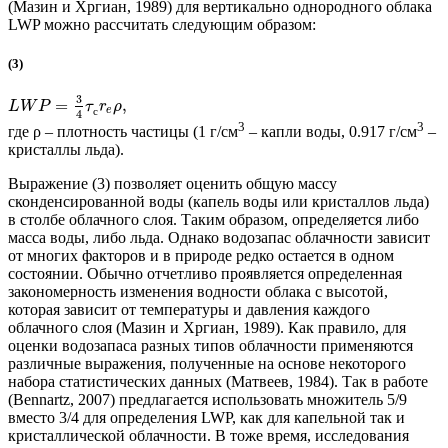
(Мазин и Хргиан, 1989) для вертикально однородного облака
LWP можно рассчитать следующим образом:
(3)
3
=
,
L
W
P
τ
r
ρ
e
с
4
3
3
где ρ – плотность частицы (1 г/см
– капли воды, 0.917 г/см
–
кристаллы льда).
Выражение (3) позволяет оценить общую массу
сконденсированной воды (капель воды или кристаллов льда)
в столбе облачного слоя. Таким образом, определяется либо
масса воды, либо льда. Однако водозапас облачности зависит
от многих факторов и в природе редко остается в одном
состоянии. Обычно отчетливо проявляется определенная
закономерность изменения водности облака с высотой,
которая зависит от температуры и давления каждого
облачного слоя (Мазин и Хргиан, 1989). Как правило, для
оценки водозапаса разных типов облачности применяются
различные выражения, полученные на основе некоторого
набора статистических данных (Матвеев, 1984). Так в работе
(Bennartz, 2007) предлагается использовать множитель 5/9
вместо 3/4 для определения LWP, как для капельной так и
кристаллической облачности. В тоже время, исследования