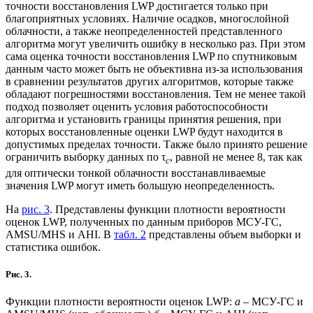
точности восстановления LWP достигается только при
благоприятных условиях. Наличие осадков, многослойной
облачности, а также неопределенностей представленного
алгоритма могут увеличить ошибку в несколько раз. При этом
сама оценка точности восстановления LWP по спутниковым
данным часто может быть не объективна из-за использования
в сравнении результатов других алгоритмов, которые также
обладают погрешностями восстановления. Тем не менее такой
подход позволяет оценить условия работоспособности
алгоритма и установить границы принятия решения, при
которых восстановленные оценки LWP будут находится в
допустимых пределах точности. Также было принято решение
ограничить выборку данных по τ
, равной не менее 8, так как
с
для оптически тонкой облачности восстанавливаемые
значения LWP могут иметь большую неопределенность.
На
рис. 3
. Представлены функции плотности вероятности
оценок LWP, полученных по данным приборов МСУ-ГС,
AMSU/MHS и AHI. В
табл. 2
представлены объем выборки и
статистика ошибок.
Рис. 3.
Функции плотности вероятности оценок LWP:
а
– МСУ-ГС и