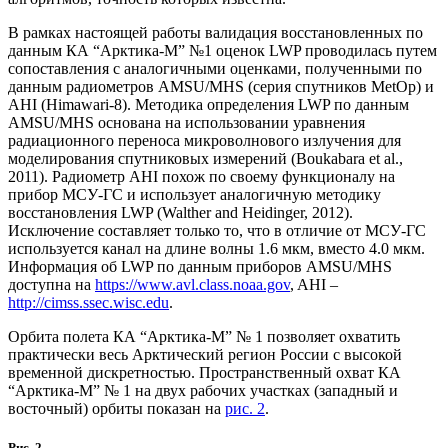
В рамках настоящей работы валидация восстановленных по
данным КА “Арктика-М” №1 оценок LWP проводилась путем
сопоставления с аналогичными оценками, полученными по
данным радиометров AMSU/MHS (серия спутников MetOp) и
AHI (Himawari-8). Методика определения LWP по данным
AMSU/MHS основана на использовании уравнения
радиационного переноса микроволнового излучения для
моделирования спутниковых измерений (Boukabara et al.,
2011). Радиометр AHI похож по своему функционалу на
прибор МСУ-ГС и использует аналогичную методику
восстановления LWP (Walther and Heidinger, 2012).
Исключение составляет только то, что в отличие от МСУ-ГС
используется канал на длине волны 1.6 мкм, вместо 4.0 мкм.
Информация об LWP по данным приборов AMSU/MHS
доступна на
https://www.avl.class.noaa.gov
, AHI –
http://cimss.ssec.wisc.edu
.
Орбита полета КА “Арктика-М” № 1 позволяет охватить
практически весь Арктический регион России с высокой
временной дискретностью. Пространственный охват КА
“Арктика-М” № 1 на двух рабочих участках (западный и
восточный) орбиты показан на
рис. 2
.
Рис. 2.