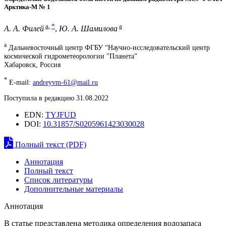
Арктика-М № 1
a
,
*
a
А. А. Филей
,
Ю. А. Шамилова
a
Дальневосточный центр ФГБУ “Научно-исследовательский центр
космической гидрометеорологии "Планета”
Хабаровск, Россия
*
E-mail:
andreyvm-61@mail.ru
Поступила в редакцию 31.08.2022
EDN:
TYJFUD
DOI:
10.31857/S0205961423030028
Полный текст (PDF)
Аннотация
Полный текст
Список литературы
Дополнительные материалы
Аннотация
В статье представлена методика определения водозапаса