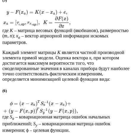
(5)
−
(
)
=
(
−
)
+
,
y
F
x
K
x
x
e
a
a
∂
(
)
F
x
=
[
,
]
,
=
,
x
τ
r
K
,
,
a
e
с
a
p
a
p
∂
x
где
К
– матрица весовых функций (якобианов), размерностью
(
m
,
n
);
x
– вектор априорной информации искомых
a
параметров.
Каждый элемент матрицы
К
является частной производной
элемента прямой модели. Оценка вектора
х
, при котором
достигается максимум вероятности того, что
смоделированные значения в каналах прибора будут наиболее
точно соответствовать фактическим измерениям,
определяется минимизацией целевой функции вида:
(6)
−
1
T
=
(
−
)
(
−
)
+
ϕ
x
x
S
x
x
a
a
a
−
1
T
+
(
−
(
,
)
)
(
−
(
,
)
)
,
y
F
x
p
S
y
F
x
p
y
где
S
– ковариационная матрица ошибок начальных
a
приближений;
S
– ковариационная матрица ошибок
y
измерения; ϕ – целевая функции.