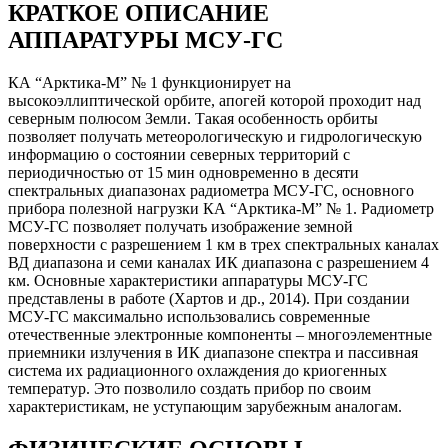
КРАТКОЕ ОПИСАНИЕ
АППАРАТУРЫ МСУ-ГС
КА “Арктика-М” № 1 функционирует на
высокоэллиптической орбите, апогей которой проходит над
северным полюсом Земли. Такая особенность орбиты
позволяет получать метеорологическую и гидрологическую
информацию о состоянии северных территорий с
периодичностью от 15 мин одновременно в десяти
спектральных диапазонах радиометра МСУ-ГС, основного
прибора полезной нагрузки КА “Арктика-М” № 1. Радиометр
МСУ-ГС позволяет получать изображение земной
поверхности с разрешением 1 км в трех спектральных каналах
ВД диапазона и семи каналах ИК диапазона с разрешением 4
км. Основные характеристики аппаратуры МСУ-ГС
представлены в работе (Хартов и др., 2014). При создании
МСУ-ГС максимально использовались современные
отечественные электронные компоненты – многоэлементные
приемники излучения в ИК диапазоне спектра и пассивная
система их радиационного охлаждения до криогенных
температур. Это позволило создать прибор по своим
характеристикам, не уступающим зарубежным аналогам.