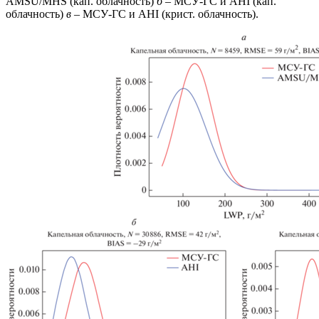
AMSU/MHS (кап. облачность)
б
– МСУ-ГС и AHI (кап.
облачность)
в
– МСУ-ГС и AHI (крист. облачность).