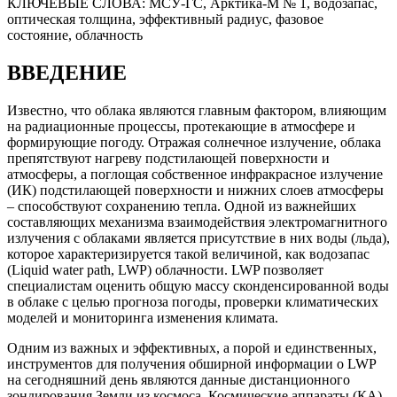
КЛЮЧЕВЫЕ СЛОВА:
МСУ-ГС, Арктика-М № 1, водозапас,
оптическая толщина, эффективный радиус, фазовое
состояние, облачность
ВВЕДЕНИЕ
Известно, что облака являются главным фактором, влияющим
на радиационные процессы, протекающие в атмосфере и
формирующие погоду. Отражая солнечное излучение, облака
препятствуют нагреву подстилающей поверхности и
атмосферы, а поглощая собственное инфракрасное излучение
(ИК) подстилающей поверхности и нижних слоев атмосферы
– способствуют сохранению тепла. Одной из важнейших
составляющих механизма взаимодействия электромагнитного
излучения с облаками является присутствие в них воды (льда),
которое характеризируется такой величиной, как водозапас
(Liquid water path, LWP) облачности. LWP позволяет
специалистам оценить общую массу сконденсированной воды
в облаке с целью прогноза погоды, проверки климатических
моделей и мониторинга изменения климата.
Одним из важных и эффективных, а порой и единственных,
инструментов для получения обширной информации о LWP
на сегодняшний день являются данные дистанционного
зондирования Земли из космоса. Космические аппараты (КА)