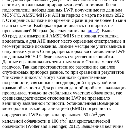
своими уникальными природными особенностями. Были
подготовлены наборы данных LWP, полученные по данным
МСУ-ГС, AMSU/MHS и AHI за период с марта по июль 2022
г. Отбирались близкие по времени с разницей не более 15 мин
сеансы съемки. Выборка ограничивалась по широте, не
превышающей 60 град. (красная линия на
рис. 2
). Выше
60 град. для измерений AMSU/MHS не проводится оценка
водозапаса, а для AHI имеют место серьезные спектральные и
геометрические искажения. Зимние месяцы не учитывались в
силу низких углов Солнца, при которых восстановление LWP
по данным МСУ-ГС будет иметь существенные ошибки.
Данные ограничивались зенитным углом Солнца менее 65
градусов. Так как пространственное разрешение каналов
спутниковых приборов разное, то при сравнении результатов
“пиксель в пиксель” могут возникать существенные
погрешности, связанные с неоднородной структурой или
краями облачности. Для решения данной проблемы валидация
проводилась только на стабильных участках облачности, где
среднеквадратическое отклонение LWP не превышало
величину заявленной точности. Установленная Всемирной
метеорологической организацией (ВМО) погрешность
2
определения LWP не должна превышать 50 г/м
для
2
капельной облачности и 100 г/м
для кристаллической
облачности (Wolter and Heidinger, 2012). Заявленная величина