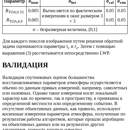
Параметр
σ
σ
σ
σ
instr
het
cal
rtm
R
0.005
Вычисляется по фактическим
0.05
0.05
TOA,0.55
измерениям в окне размером 3
R
0.005
0.05
0.05
× 3
TOA,4.0
σ – безразмерная величина, [0;1]
Для каждого пикселя изображения путем решения обратной
задачи оцениваются параметры τ
и
r
. Затем с помощью
с
e
выражения (3) рассчитывается непосредственно LWP.
ВАЛИДАЦИЯ
Валидация спутниковых оценок большинства
восстанавливаемых параметров атмосферы осуществляется
обычно по данным прямых измерений, например, самолетных
или наземных. Однако такие измерения носят локальный
характер как по времени, так и пространству, и привязаны к
определенной местности или определенному событию. В
отсутствие объективных данных, как правило, используют
косвенные измерения параметров атмосферы, полученные по
результатам работы алгоритмов, которые прошли апробацию
на объективных данных или на результатах других
алгоритмов, точность которых известна.