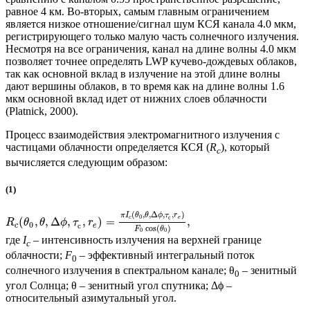
равное 4 км. Во-вторых, самым главным ограничением
является низкое отношение/сигнал шум КСЯ канала 4.0 мкм,
регистрирующего только малую часть солнечного излучения.
Несмотря на все ограничения, канал на длине волны 4.0 мкм
позволяет точнее определять LWP кучево-дождевых облаков,
так как основной вклад в излучение на этой длине волны
дают вершины облаков, в то время как на длине волны 1.6
мкм основной вклад идет от нижних слоев облачности
(Platnick, 2000).
Процесс взаимодействия электромагнитного излучения с
частицами облачности определяется КСЯ (
R
), который
c
вычисляется следующим образом:
(1)
(
,
,
Δ
,
,
)
π
I
θ
θ
ϕ
τ
r
0
с
c
e
(
,
,
Δ
,
,
)
=
,
R
θ
θ
ϕ
τ
r
0
c
e
с
cos
(
)
F
θ
0
0
где
I
– интенсивность излучения на верхней границе
c
облачности;
F
– эффективный интегральный поток
0
солнечного излучения в спектральном канале; θ
– зенитный
0
угол Солнца; θ – зенитный угол спутника; Δϕ –
относительный азимутальный угол.