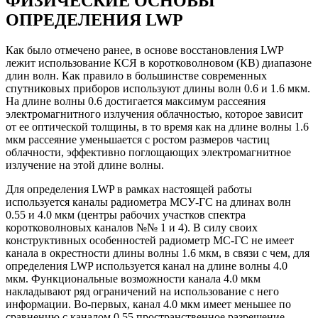
ФИЗИЧЕСКИЕ ОСНОВЫ
ОПРЕДЕЛЕНИЯ LWP
Как было отмечено ранее, в основе восстановления LWP
лежит использование КСЯ в коротковолновом (КВ) диапазоне
длин волн. Как правило в большинстве современных
спутниковых приборов используют длины волн 0.6 и 1.6 мкм.
На длине волны 0.6 достигается максимум рассеяния
электромагнитного излучения облачностью, которое зависит
от ее оптической толщины, в то время как на длине волны 1.6
мкм рассеяние уменьшается с ростом размеров частиц
облачности, эффективно поглощающих электромагнитное
излучение на этой длине волны.
Для определения LWP в рамках настоящей работы
используется каналы радиометра МСУ-ГС на длинах волн
0.55 и 4.0 мкм (центры рабочих участков спектра
коротковолновых каналов №№ 1 и 4). В силу своих
конструктивных особенностей радиометр МС-ГС не имеет
канала в окрестности длины волны 1.6 мкм, в связи с чем, для
определения LWP используется канал на длине волны 4.0
мкм. Функциональные возможности канала 4.0 мкм
накладывают ряд ограничений на использование с него
информации. Во-первых, канал 4.0 мкм имеет меньшее по
сравнению с каналом 0.55 пространственное разрешение,