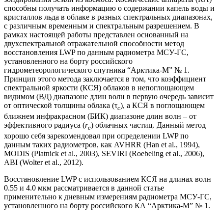
способны получать информацию о содержании капель воды и
кристаллов льда в облаке в разных спектральных диапазонах,
с различным временным и спектральным разрешением. В
рамках настоящей работы представлен основанный на
двухспектральной отражательной способности метод
восстановления LWP по данным радиометра МСУ-ГС,
установленного на борту российского
гидрометеорологического спутника “Арктика-М” № 1.
Принцип этого метода заключается в том, что коэффициент
спектральной яркости (КСЯ) облаков в непоглощающем
видимом (ВД) диапазоне длин волн в первую очередь зависит
от оптической толщины облака (τ
), а КСЯ в поглощающем
с
ближнем инфракрасном (БИК) диапазоне длин волн – от
эффективного радиуса (
r
) облачных частиц. Данный метод
e
хорошо себя зарекомендовал при определении LWP по
данным таких радиометров, как AVHRR (Han et al., 1994),
MODIS (Platnick et al., 2003), SEVIRI (Roebeling et al., 2006),
ABI (Wolter et al., 2012).
Восстановление LWP с использованием КСЯ на длинах волн
0.55 и 4.0 мкм рассматривается в данной статье
применительно к дневным измерениям радиометра МСУ-ГС,
установленного на борту российского КА “Арктика-М” № 1.