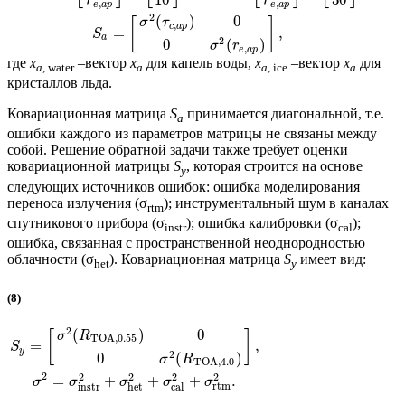
10
30
r
r
,
,
e
a
p
e
a
p
2
(
)
0
[
]
σ
τ
,
c
a
p
=
,
S
a
2
0
(
)
σ
r
,
e
a
p
где
x
–вектор
x
для капель воды,
x
–вектор
x
для
a
, water
a
a
, ice
a
кристаллов льда.
Ковариационная матрица
S
принимается диагональной, т.е.
a
ошибки каждого из параметров матрицы не связаны между
собой. Решение обратной задачи также требует оценки
ковариационной матрицы
S
, которая строится на основе
y
следующих источников ошибок: ошибка моделирования
переноса излучения (σ
); инструментальный шум в каналах
rtm
спутникового прибора (σ
); ошибка калибровки (σ
);
instr
cal
ошибка, связанная с пространственной неоднородностью
облачности (σ
). Ковариационная матрица
S
имеет вид:
het
y
(8)
2
(
)
0
[
]
σ
R
TOA
,
0.55
=
,
S
y
2
0
(
)
σ
R
TOA
,
4.0
2
2
2
2
2
=
+
+
+
.
σ
σ
σ
σ
σ
rtm
instr
het
cal