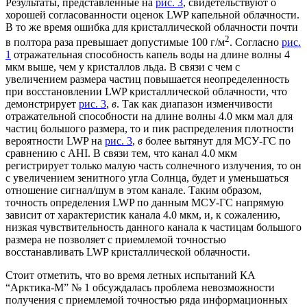
Результаты, представленные на
рис. 3
, свидетельствуют о
хорошей согласованности оценок LWP капельной облачности.
В то же время ошибка для кристаллической облачности почти
2
в полтора раза превышает допустимые 100 г/м
. Согласно
рис.
1
отражательная способность капель воды на длине волны 4
мкм выше, чем у кристаллов льда. В связи с чем с
увеличением размера частиц повышается неопределенность
при восстановлении LWP кристаллической облачности, что
демонстрирует
рис. 3
,
в
. Так как диапазон изменчивости
отражательной способности на длине волны 4.0 мкм мал для
частиц большого размера, то и пик распределения плотности
вероятности LWP на
рис. 3
,
в
более вытянут для МСУ-ГС по
сравнению с AHI. В связи тем, что канал 4.0 мкм
регистрирует только малую часть солнечного излучения, то он
с увеличением зенитного угла Солнца, будет и уменьшаться
отношение сигнал/шум в этом канале. Таким образом,
точность определения LWP по данным МСУ-ГС напрямую
зависит от характеристик канала 4.0 мкм, и, к сожалению,
низкая чувствительность данного канала к частицам большого
размера не позволяет с приемлемой точностью
восстанавливать LWP кристаллической облачности.
Стоит отметить, что во время летных испытаний КА
“Арктика-М” № 1 обсуждалась проблема невозможности
получения с приемлемой точностью ряда информационных