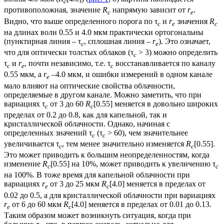
c
противоположная, значение
R
напрямую зависит от
r
.
c
e
Видно, что выше определенного порога по τ
и
r
значения
R
с
e
c
на длинах волн 0.55 и 4.0 мкм практически ортогональны
(пунктирная линия – τ
, сплошная линия –
r
). Это означает,
с
e
что для оптически толстых облаков (τ
> 3) можно определить
с
τ
и
r
, почти независимо, т.е. τ
восстанавливается по каналу
с
e
с
0.55 мкм, а
r
–4.0 мкм, и ошибки измерений в одном канале
e
мало влияют на оптические свойства облачности,
определяемые в другом канале. Можно заметить, что при
вариациях τ
от 3 до 60
R
[0.55] меняется в довольно широких
с
c
пределах от 0.2 до 0.8, как для капельной, так и
кристаллической облачности. Однако, начиная с
определенных значений τ
(τ
> 60), чем значительнее
с
с
увеличивается τ
, тем менее значительно изменяется
R
[0.55].
с
c
Это может приводить к большим неопределенностям, когда
изменение
R
[0.55] на 10%, может приводить к увеличению τ
c
с
на 100%. В тоже время для капельной облачности при
вариациях
r
от 3 до 25 мкм
R
[4.0] меняется в пределах от
e
c
0.02 до 0.5, а для кристаллической облачности при вариациях
r
от 6 до 60 мкм
R
[4.0] меняется в пределах от 0.01 до 0.13.
e
c
Таким образом может возникнуть ситуация, когда при