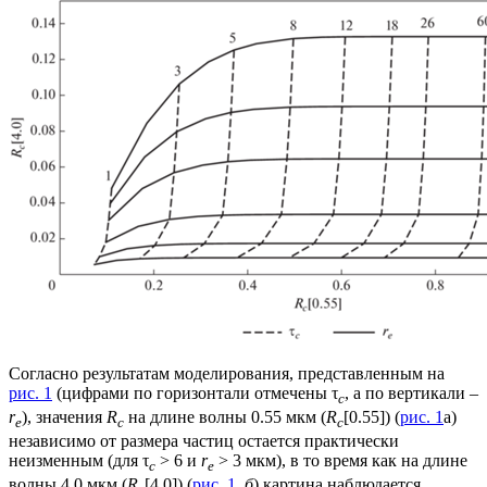
Согласно результатам моделирования, представленным на
рис. 1
(цифрами по горизонтали отмечены τ
, а по вертикали –
с
r
), значения
R
на длине волны 0.55 мкм (
R
[0.55]) (
рис. 1
а)
e
c
c
независимо от размера частиц остается практически
неизменным (для τ
> 6 и
r
> 3 мкм), в то время как на длине
с
e
волны 4.0 мкм (
R
[4.0]) (
рис. 1
,
б
) картина наблюдается