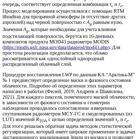
очередь, соответствует определенная комбинация τ
и
r
.
с
e
Процесс моделирования осуществлялся с помощью RTM
libradtran для прозрачной атмосферы (в отсутствие других
аэрозолей) над черной поверхностью с
A
равным нулю.
g
Значения
A
, которые необходимы для учета влияния
g
подстилающей поверхности, берутся из 16-дневных
композитов продукта MOD43 радиометра MODIS
(
https://modis.gsfc.nasa.gov/data/dataprod/mod43.php
). Для
простоты реализации предполагается, что облако
рассматривается как однослойный однородный
распределенный облачный слой.
Процедуре восстановления LWP по данным КА “Арктика-М”
№ 1 предшествует определение маски и фазового состояния
облачности. Подробно об определении этих параметров
написано в работах (Филей, 2019; Андреев и Шамилова,
2021). Для каждого пикселя, помеченного маской облачности,
в зависимости от фазового состояния и геометрии
наблюдения проводилось сопоставление измеренных
спутниковым радиометром МСУ-ГС и смоделированных (из
LUT) значений
R
с целью определения значений τ
и
r
.
TOA
с
e
Для этого решалась обратная задача методом статистической
регуляризации, который имеет широкое применение в задачах
дистанционного зондирования Земли из космоса и позволяет