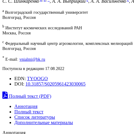
С. С. Шинкаренко
,
А. А. Выприцкий
,
А. А. Васильченко
,
А
a
Волгоградский государственный университет
Волгоград, Россия
b
Институт космических исследований РАН
Москва, Россия
c
Федеральный научный центр агроэкологии, комплексных мелиораций 
Волгоград, Россия
*
E-mail:
vnialmi@bk.ru
Поступила в редакцию 17.08.2022
EDN:
TYOOGO
DOI:
10.31857/S0205961423030065
Полный текст (PDF)
Аннотация
Полный текст
Список литературы
Дополнительные материалы
Аннотация