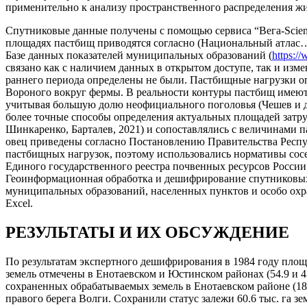
применительно к анализу пространственного распределения жи
Спутниковые данные получены с помощью сервиса “Вега-Scienc
площадях пастбищ приводятся согласно (Национальный атлас…, 2
Базе данных показателей муниципальных образований (
https:/
связано как с наличием данных в открытом доступе, так и из
раннего периода определены не были. Пастбищные нагрузки оп
Вороного вокруг фермы. В реальности контуры пастбищ имеют 
учитывая большую долю неофициального поголовья (Чешев и др.
более точные способы определения актуальных площадей затр
Шинкаренко, Барталев, 2021) и сопоставлялись с величинами
овец приведены согласно Постановлению Правительства Респуб
пастбищных нагрузок, поэтому использовались нормативы сосе
Единого государственного реестра почвенных ресурсов России
Геоинформационная обработка и дешифрирование спутниковых 
муниципальных образований, населенных пунктов и особо охра
Excel.
РЕЗУЛЬТАТЫ И ИХ ОБСУЖДЕНИЕ
По результатам экспертного дешифрирования в 1984 году площ
земель отмечены в Енотаевском и Юстинском районах (54.9 и 4
сохраненных обрабатываемых земель в Енотаевском районе (18
правого берега Волги. Сохранили статус залежи 60.6 тыс. га зе