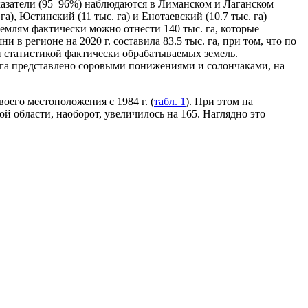
казатели (95–96%) наблюдаются в Лиманском и Лаганском
, Юстинский (11 тыс. га) и Енотаевский (10.7 тыс. га)
емлям фактически можно отнести 140 тыс. га, которые
в регионе на 2020 г. составила 83.5 тыс. га, при том, что по
й статистикой фактически обрабатываемых земель.
 га представлено соровыми понижениями и солончаками, на
оего местоположения с 1984 г. (
табл. 1
). При этом на
й области, наоборот, увеличилось на 165. Наглядно это