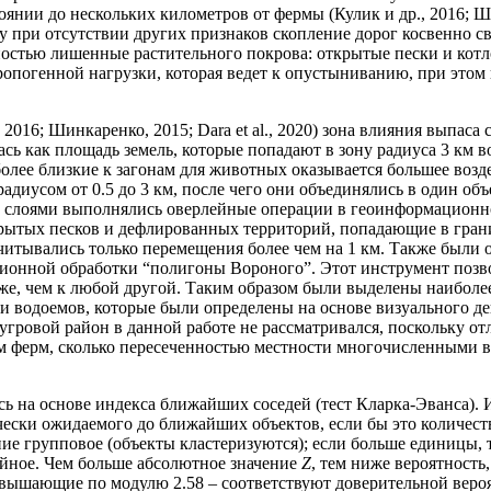
нии до нескольких километров от фермы (Кулик и др., 2016; Шин
у при отсутствии других признаков скопление дорог косвенно с
олностью лишенные растительного покрова: открытые пески и ко
погенной нагрузки, которая ведет к опустыниванию, при этом в 
016; Шинкаренко, 2015; Dara et al., 2020) зона влияния выпаса с
ь как площадь земель, которые попадают в зону радиуса 3 км 
более близкие к загонам для животных оказывается большее воз
адиусом от 0.5 до 3 км, после чего они объединялись в один объ
слоями выполнялись оверлейные операции в геоинформационн
рытых песков и дефлированных территорий, попадающие в гран
итывались только перемещения более чем на 1 км. Также были
онной обработки “полигоны Вороного”. Этот инструмент позво
же, чем к любой другой. Таким образом были выделены наиболе
 водоемов, которые были определены на основе визуального де
угровой район в данной работе не рассматривался, поскольку 
ем ферм, сколько пересеченностью местности многочисленными
 на основе индекса ближайших соседей (тест Кларка-Эванса). 
чески ожидаемого до ближайших объектов, если бы это количест
ие групповое (объекты кластеризуются); если больше единицы, 
айное. Чем больше абсолютное значение
Z
, тем ниже вероятность
евышающие по модулю 2.58 – соответствуют доверительной вероят