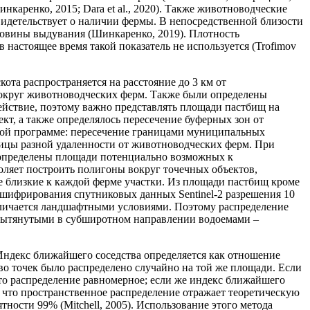
каренко, 2015; Dara et al., 2020). Также животноводческие
видетельствует о наличии фермы. В непосредственной близости
тловины выдувания (Шинкаренко, 2019). Плотность
настоящее время такой показатель не используется (Trofimov
кота распространяется на расстояние до 3 км от
вокруг животноводческих ферм. Также были определены
действие, поэтому важно представлять площади пастбищ на
ект, а также определялось пересечение буферных зон от
ой программе: пересечение границами муниципальных
ицы разной удаленности от животноводческих ферм. При
 определены площади потенциально возможных к
ляет построить полигоны вокруг точечных объектов,
е близкие к каждой ферме участки. Из площади пастбищ кроме
шифрирования спутниковых данных Sentinel-2 разрешения 10
отличается ландшафтными условиями. Поэтому распределение
 вытянутыми в субширотном направлении водоемами –
Индекс ближайшего соседства определяется как отношение
во точек было распределено случайно на той же площади. Если
то распределение равномерное; если же индекс ближайшего
, что пространственное распределение отражает теоретическую
ности 99% (Mitchell, 2005). Использование этого метода