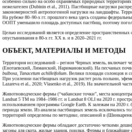
особенно сильно на особо охраняемых природных территориях 
нежелателен (Dubinin et al., 2011). Пастбищные нагрузки распр
закономерностей антропогенной нагрузки на ландшафты. Тер
На рубеже 80–90-х гг. прошлого века здесь созданы федеральны
ООПТ уменьшило площадь доступных пастбищ, поэтому поголо
Целью исследований является определение пространственных 
опустынивания в 80-х гг. XX в. и в 2020–2021 гг.
ОБЪЕКТ, МАТЕРИАЛЫ И МЕТОДЫ
Территория исследований – регион Черных земель, включает ч
(Енотаевский, Лиманский, Наримановский). На песчаных поч
bulbosa, Tanacetum achilleifolium
. Велики площади солонцов и с
При усилении пастбищных нагрузок растет роль полыни, эфеме
Lazareva et al., 2020; Vlasenko et al., 2019). На значительной
Животноводческие фермы (“чабанские точки”, места концентр
Landsat 5 TM на 1984–1986 гг. и Landsat 8 OLI на 2020 г. пр
использованием программы Google Earth. К залежам на 2020 г. 
периода земли. Из анализа пастбищных земель исключались то
территорий определены по методике, описанной в (Шинкаренко, 
Животноводческие фермы обладают достаточно четкими дешиф
загоны для скота, жилые здания, поилки. Фермы и ближайшие 