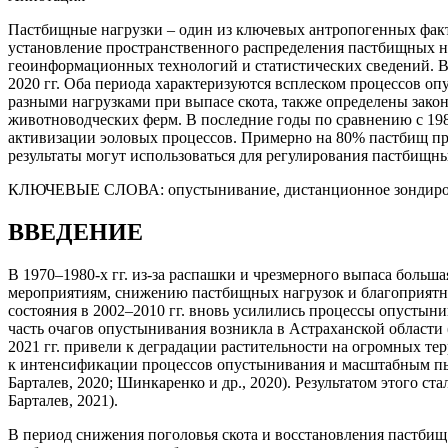
Пастбищные нагрузки – один из ключевых антропогенных факт
установление пространственного распределения пастбищных на
геоинформационных технологий и статистических сведений. В
2020 гг. Оба периода характеризуются всплеском процессов 
разными нагрузками при выпасе скота, также определены зако
животноводческих ферм. В последние годы по сравнению с 198
активизации эоловых процессов. Примерно на 80% пастбищ пр
результаты могут использоваться для регулирования пастбищн
КЛЮЧЕВЫЕ СЛОВА:
опустынивание, дистанционное зондиров
ВВЕДЕНИЕ
В 1970–1980-х гг. из-за распашки и чрезмерного выпаса боль
мероприятиям, снижению пастбищных нагрузок и благоприятной
состояния в 2002–2010 гг. вновь усилились процессы опустыни
часть очагов опустынивания возникла в Астраханской области (З
2021 гг. привели к деградации растительности на огромных те
к интенсификации процессов опустынивания и масштабным пы
Барталев, 2020; Шинкаренко и др., 2020). Результатом этого ст
Барталев, 2021).
В период снижения поголовья скота и восстановления пастбищ 