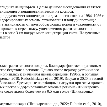
аридных ландшафтов. Целью данного исследования является
анционного зондирования Земли из космоса,
 и других мест концентрации домашнего скота на 1984–1986 и
 и дефлированных земель. Установлены площади пастбищ с
 в зависимости от почвообразующих пород и удаленности от
о привело к перевыпасу, уничтожению растительности и
 в зоне 3 км вокруг мест концентрации скота. Полученные
шафтов.
шилась растительного покрова. Благодаря фитомелиоративным
ое бедствие в регионе. Однако после периода устойчивого
риблизилась к значениям начала-середины 1990-х, а большая
ко, 2019; Radochinskaya et al., 2019). Засухи в 2020 и весной
 и Заволжье. Чрезмерные пастбищные нагрузки при этом привели
х песков и дефлированных земель в регионе (Шинкаренко,
ионе сократилось более чем на 0.5 млн голов (Шинкаренко,
ные пожары (Шинкаренко и др., 2022; Dubinin et al., 2010),