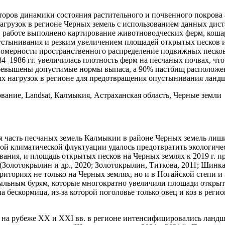
оров динамики состояния растительного и почвенного покрова 
грузок в регионе Черных земель с использованием данных дист
 работе выполнено картирование животноводческих ферм, кошар
опустынивания и резким увеличением площадей открытых песков
номерности пространственного распределение подвижных песков
4–1986 гг. увеличилась плотность ферм на песчаных почвах, чт
евышены допустимые нормы выпаса, а 90% пастбищ расположены
ых нагрузок в регионе для предотвращения опустынивания ланд
ание, Landsat, Калмыкия, Астраханская область, Черные земли
шая часть песчаных земель Калмыкии в районе Черных земель ли
 климатической флуктуации удалось предотвратить экологическ
вания, и площадь открытых песков на Черных землях к 2019 г. п
олотокрылин и др., 2020; Золотокрылин, Титкова, 2011; Шинкарен
рриториях не только на Черных землях, но и в Ногайской степи
льным бурям, которые многократно увеличили площади открыты
ала бескормица, из-за которой поголовье только овец и коз в рег
на рубеже XX и XXI вв. в регионе интенсифицировались ландшафт