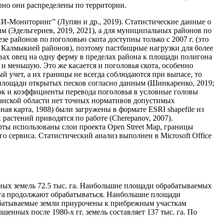
рно они распределены по территории.
И-Мониторинг” (Лупян и др., 2019). Статистические данные о
ым (Эдельгериев, 2019, 2021), а для муниципальных районов по
езе районов по поголовью скота доступны только с 2007 г. (это
 Калмыкией районов), поэтому пастбищные нагрузки для более
ах овец на одну ферму в пределах района к площади полигона
 меньшую. Это же касается и поголовья скота, особенно
й учет, а их границы не всегда соблюдаются при выпасе, то
площади открытых песков согласно данным (Шинкаренко, 2019;
ок и коэффициенты перевода поголовья в условные головы
ханской области нет точных нормативов допустимых
 карта, 1988) были загружены в формате ESRI shapefile из
 растений приводятся по работе (Cherepanov, 2007).
ты использованы слои проекта Open Street Map, границы
сервиса. Статистический анализ выполнен в Microsoft Office
жных земель 72.5 тыс. га. Наибольшие площади обрабатываемых
с. га продолжают обрабатываться. Наибольшие площади
рабатываемые земли приурочены к прибрежным участкам
шенных после 1980-х гг. земель составляет 137 тыс. га. По