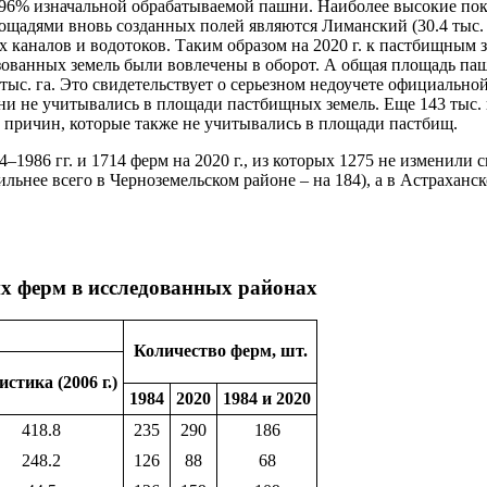
о 96% изначальной обрабатываемой пашни. Наиболее высокие по
адями вновь созданных полей являются Лиманский (30.4 тыс. га)
каналов и водотоков. Таким образом на 2020 г. к пастбищным з
ованных земель были вовлечены в оборот. А общая площадь пашни 
ыс. га. Это свидетельствует о серьезном недоучете официально
и не учитывались в площади пастбищных земель. Еще 143 тыс.
х причин, которые также не учитывались в площади пастбищ.
986 гг. и 1714 ферм на 2020 г., из которых 1275 не изменили св
нее всего в Черноземельском районе – на 184), а в Астраханско
х ферм в исследованных районах
Количество ферм, шт.
истика (2006 г.)
1984
2020
1984 и 2020
418.8
235
290
186
248.2
126
88
68