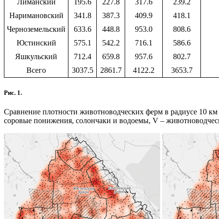
Лиманский
195.6
227.8
317.6
239.2
Наримановский
341.8
387.3
409.9
418.1
Черноземельский
633.6
448.8
953.0
808.6
Юстинский
575.1
542.2
716.1
586.6
Яшкульский
712.4
659.8
957.6
802.7
Всего
3037.5
2861.7
4122.2
3653.7
Рис. 1.
Сравнение плотности животноводческих ферм в радиусе 10 км в 1
соровые понижения, солончаки и водоемы, V – животноводческ