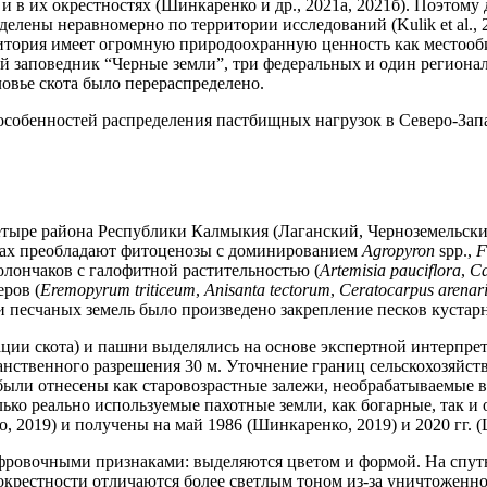
и в их окрестностях (Шинкаренко и др., 2021а, 2021б). Поэтому
еделены неравномерно по территории исследований (Kulik et al., 
ритория имеет огромную природоохранную ценность как местоо
й заповедник “Черные земли”, три федеральных и один региональ
вье скота было перераспределено.
особенностей распределения пастбищных нагрузок в Северо-За
етыре района Республики Калмыкия (Лаганский, Черноземельски
вах преобладают фитоценозы с доминированием
Agropyron
spp.,
F
олончаков с галофитной растительностью (
Artemisia pauciflora
,
Ca
ров (
Eremopyrum triticeum
,
Anisanta tectorum
,
Ceratocarpus arenar
 части песчаных земель было произведено закрепление песков куста
ации скота) и пашни выделялись на основе экспертной интерпр
остранственного разрешения 30 м. Уточнение границ сельскохозя
были отнесены как старовозрастные залежи, необрабатываемые в 
лько реально используемые пахотные земли, как богарные, так
2019) и получены на май 1986 (Шинкаренко, 2019) и 2020 гг. (Ш
ровочными признаками: выделяются цветом и формой. На спут
окрестности отличаются более светлым тоном из-за уничтоженно