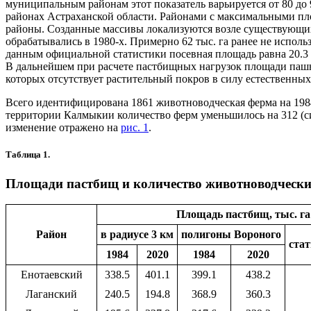
муниципальным районам этот показатель варьируется от 80 д
районах Астраханской области. Районами с максимальными площ
районы. Созданные массивы локализуются возле существующих 
обрабатывались в 1980-х. Примерно 62 тыс. га ранее не использ
данным официальной статистики посевная площадь равна 20.3 т
В дальнейшем при расчете пастбищных нагрузок площади пашн
которых отсутствует растительный покров в силу естественны
Всего идентифицирована 1861 животноводческая ферма на 1984–1
территории Калмыкии количество ферм уменьшилось на 312 (силь
изменение отражено на
рис. 1
.
Таблица 1.
Площади пастбищ и количество животноводчески
Площадь пастбищ, тыс. га
Район
в радиусе 3 км
полигоны Вороного
стат
1984
2020
1984
2020
Енотаевский
338.5
401.1
399.1
438.2
Лаганский
240.5
194.8
368.9
360.3