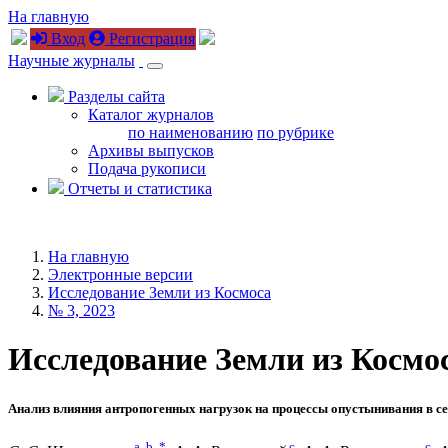
На главную
Вход
Регистрация
Научные журналы
Разделы сайта
Каталог журналов
по наименованию
по рубрике
Архивы выпусков
Подача рукописи
Отчеты и статистика
На главную
Электронные версии
Исследование Земли из Космоса
№ 3, 2023
Исследование Земли из Космоса
Анализ влияния антропогенных нагрузок на процессы опустынивания в 
a
,
b
,
*
c
c