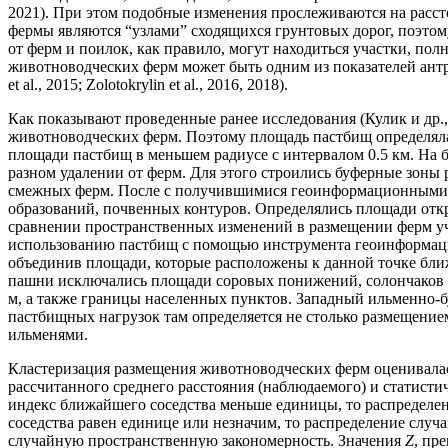
2021). При этом подобные изменения прослеживаются на расстоя
фермы являются “узлами” сходящихся грунтовых дорог, поэтом
от ферм и поилок, как правило, могут находиться участки, п
животноводческих ферм может быть одним из показателей антро
et al., 2015; Zolotokrylin et al., 2016, 2018).
Как показывают проведенные ранее исследования (Кулик и др., 2
животноводческих ферм. Поэтому площадь пастбищ определялас
площади пастбищ в меньшем радиусе с интервалом 0.5 км. На 
разном удалении от ферм. Для этого строились буферные зоны р
смежных ферм. После с получившимися геоинформационными 
образований, почвенных контуров. Определялись площади отк
сравнении пространственных изменений в размещении ферм уч
использованию пастбищ с помощью инструмента геоинформаци
объединив площади, которые расположены к данной точке бли
пашни исключались площади соровых понижений, солончаков и
м, а также границы населенных пунктов. Западный ильменно-б
пастбищных нагрузок там определяется не столько размещени
ильменями.
Кластеризация размещения животноводческих ферм оценивалась
рассчитанного среднего расстояния (наблюдаемого) и статисти
индекс ближайшего соседства меньше единицы, то распределен
соседства равен единице или незначим, то распределение случ
случайную пространственную закономерность. Значения
Z
, пр