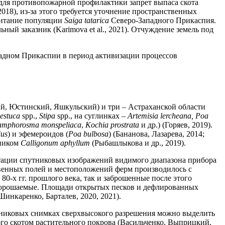
 для противопожарной профилактики запрет выпаса скота
2018), из-за этого требуется уточнение пространственных
битание популяции
Saiga tatarica
Северо-Западного Прикаспия.
ный заказник (Karimova et al., 2021). Отчуждение земель под
падном Прикаспии в период активизации процессов
й, Юстинский, Яшкульский) и три – Астраханской области
estuca
spp.,
Stipa
spp., на суглинках –
Artemisia lercheana, Poa
mphorosma monspeliaca
,
Kochia prostrata
и др.) (Горяев, 2019).
ius
) и эфемероидов (
Poa bulbosa
) (Бананова, Лазарева, 2014;
рником
Calligonum aphyllum
(Рыбашлыкова и др., 2019).
етации спутниковых изображений видимого диапазона прибора
йственных полей и местоположений ферм производилось с
80-х гг. прошлого века, так и заброшенные после этого
 и орошаемые. Площади открытых песков и дефлированных
инкаренко, Барталев, 2020, 2021).
никовых снимках сверхвысокого разрешения можно выделить
го скотом растительного покрова (Васильченко, Выприцкий,