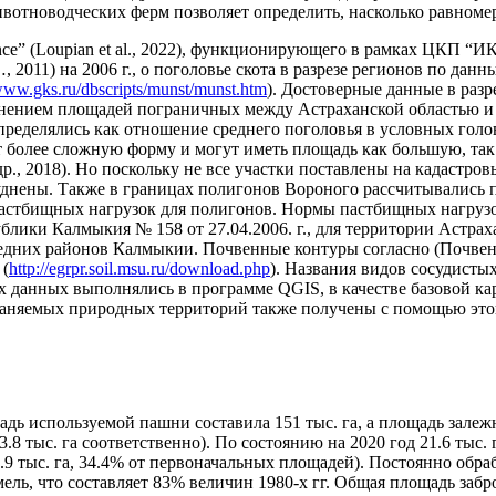
вотноводческих ферм позволяет определить, насколько равноме
e” (Loupian et al., 2022), функционирующего в рамках ЦКП “ИК
011) на 2006 г., о поголовье скота в разрезе регионов по данн
/www.gks.ru/dbscripts/munst/munst.htm
). Достоверные данные в разр
менением площадей пограничных между Астраханской областью и
ределялись как отношение среднего поголовья в условных голов
более сложную форму и могут иметь площадь как большую, так и
, 2018). Но поскольку не все участки поставлены на кадастровы
уднены. Также в границах полигонов Вороного рассчитывались 
 пастбищных нагрузок для полигонов. Нормы пастбищных нагруз
лики Калмыкия № 158 от 27.04.2006. г., для территории Астра
дних районов Калмыкии. Почвенные контуры согласно (Почвенная
 (
http://egrpr.soil.msu.ru/download.php
). Названия видов сосудистых
данных выполнялись в программе QGIS, в качестве базовой кар
няемых природных территорий также получены с помощью этого 
адь используемой пашни составила 151 тыс. га, а площадь зале
3.8 тыс. га соответственно). По состоянию на 2020 год 21.6 ты
.9 тыс. га, 34.4% от первоначальных площадей). Постоянно об
мель, что составляет 83% величин 1980-х гг. Общая площадь забро