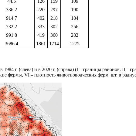
44.5
126
159
109
336.2
220
297
190
914.7
402
218
184
732.2
333
302
256
991.8
419
360
282
3686.4
1861
1714
1275
984 г. (слева) и в 2020 г. (справа) (I – границы районов, II –
ие фермы, VI – плотность животноводческих ферм, шт. в радиус