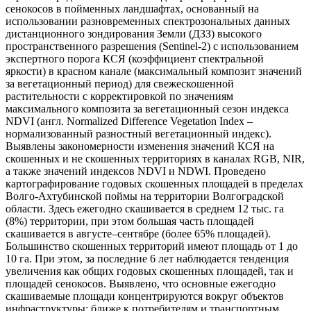
сенокосов в пойменных ландшафтах, основанный на
использовании разновременных спектрозональных данных
дистанционного зондирования Земли (ДЗЗ) высокого
пространственного разрешения (Sentinel-2) с использованием
экспертного порога КСЯ (коэффициент спектральной
яркости) в красном канале (максимальный композит значений
за вегетационный период) для свежескошенной
растительности с корректировкой по значениям
максимального композита за вегетационный сезон индекса
NDVI (англ. Normalized Difference Vegetation Index –
нормализованный разностный вегетационный индекс).
Выявлены закономерности изменения значений КСЯ на
скошенных и не скошенных территориях в каналах RGB, NIR,
а также значений индексов NDVI и NDWI. Проведено
картографирование годовых скошенных площадей в пределах
Волго-Ахтубинской поймы на территории Волгоградской
области. Здесь ежегодно скашивается в среднем 12 тыс. га
(8%) территории, при этом большая часть площадей
скашивается в августе–сентябре (более 65% площадей).
Большинство скошенных территорий имеют площадь от 1 до
10 га. При этом, за последние 6 лет наблюдается тенденция
увеличения как общих годовых скошенных площадей, так и
площадей сенокосов. Выявлено, что основные ежегодно
скашиваемые площади концентрируются вокруг объектов
инфраструктуры: ближе к потребителям и транспортным