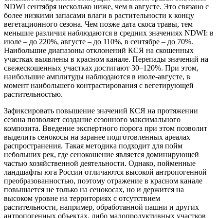
NDWI сентября несколько ниже, чем в августе. Это связано с
более низкими запасами влаги в растительности к концу
вегетационного сезона. Чем позже дата скоса травы, тем
меньшие различия наблюдаются в средних значениях NDWI: в
июле – до 220%, августе – до 110%, в сентябре – до 70%.
Наибольшие диапазоны отклонений КСЯ на скошенных
участках выявлены в красном канале. Перепады значений на
свежескошенных участках достигают 30–120%. При этом,
наибольшие амплитуды наблюдаются в июле-августе, в
момент наибольшего контрастирования с вегетирующей
растительностью.
Зафиксировать повышение значений КСЯ на протяжении
сезона позволяет создание сезонного максимального
композита. Введение экспертного порога при этом позволит
выделить сенокосы на заранее подготовленных ареалах
распространения. Такая методика подходит для пойм
небольших рек, где сенокошение является доминирующей
частью хозяйственной деятельности. Однако, пойменные
ландшафты юга России отличаются высокой антропогенной
преобразованностью, поэтому отражение в красном канале
повышается не только на сенокосах, но и держится на
высоком уровне на территориях с отсутствием
растительности, например, обработанной пашни и других
антропогенных объектах, либо малопродуктивных участков