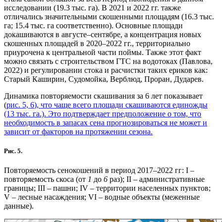
исследовании (19.3 тыс. га). В 2021 и 2022 гг. также
отличались значительными скошенными площадям (16.3 тыс.
га; 15.4 тыс. га соответственно). Основные площади
докашиваются в августе–сентябре, а концентрация новых
скошенных площадей в 2020–2022 гг., территориально
приурочена к центральной части поймы. Также этот факт
можно связать с строительством ГТС на водотоках (Павлова,
2022) и регулировании стока и расчистки таких ериков как:
Старый Каширин, Судомойка, Верблюд, Проран, Дударев.
Динамика повторяемости скашивания за 6 лет показывает
(
рис. 5, 6
), что чаще всего площади скашиваются единожды
(13 тыс. га.). Это подтверждает предположение о том, что
необходимость в запасах сена прогнозироваться не может и
зависит от факторов на протяжении сезона.
Рис. 5.
Повторяемость сенокошений в период 2017–2022 гг: I –
повторяемость скоса (от
1
до
6
раз); II – административные
границы; III – пашни; IV – территории населенных пунктов;
V – лесные насаждения; VI – водные объекты (меженные
данные).