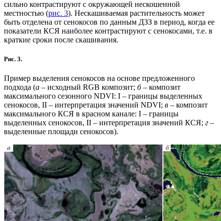
сильно контрастируют с окружающей нескошенной
местностью (
рис. 3
). Нескашиваемая растительность может
быть отделена от сенокосов по данным ДЗЗ в период, когда ее
показатели КСЯ наиболее контрастируют с сенокосами, т.е. в
краткие сроки после скашивания.
Рис. 3.
Пример выделения сенокосов на основе предложенного
подхода (
а
– исходный RGB композит;
б
– композит
максимального сезонного NDVI: I – границы выделенных
сенокосов, II – интерпретация значений NDVI;
в
– композит
максимального КСЯ в красном канале: I – границы
выделенных сенокосов, II – интерпретация значений КСЯ;
г
–
выделенные площади сенокосов).