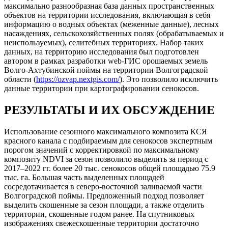
максимально разнообразная база данных пространственных
объектов на территории исследования, включающая в себя
информацию о водных объектах (меженные данные), лесных
насаждениях, сельскохозяйственных полях (обрабатываемых и
неиспользуемых), селитебных территориях. Набор таких
данных, на территорию исследования был подготовлен
автором в рамках разработки web-ГИС орошаемых земель
Волго-Ахтубинской поймы на территории Волгоградской
области (
https://ozvap.nextgis.com/
). Это позволило исключить
данные территории при картографировании сенокосов.
РЕЗУЛЬТАТЫ И ИХ ОБСУЖДЕНИЕ
Использование сезонного максимального композита КСЯ
красного канала с подбираемым для сенокосов экспертным
порогом значений с корректировкой по максимальному
композиту NDVI за сезон позволило выделить за период с
2017–2022 гг. более 20 тыс. сенокосов общей площадью 75.9
тыс. га. Большая часть выделенных площадей
сосредотачивается в северо-восточной заливаемой части
Волгоградской поймы. Предложенный подход позволяет
выделить скошенные за сезон площади, а также отделить
территории, скошенные годом ранее. На спутниковых
изображениях свежескошенные территории достаточно