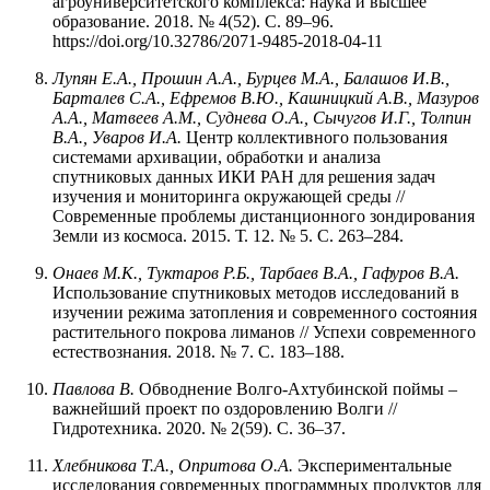
агроуниверситетского комплекса: наука и высшее
образование. 2018. № 4(52). С. 89–96.
https://doi.org/10.32786/2071-9485-2018-04-11
Лупян Е.А., Прошин А.А., Бурцев М.А., Балашов И.В.,
Барталев С.А., Ефремов В.Ю., Кашницкий А.В., Мазуров
А.А., Матвеев А.М., Суднева О.А., Сычугов И.Г., Толпин
В.А., Уваров И.А.
Центр коллективного пользования
системами архивации, обработки и анализа
спутниковых данных ИКИ РАН для решения задач
изучения и мониторинга окружающей среды //
Современные проблемы дистанционного зондирования
Земли из космоса. 2015. Т. 12. № 5. С. 263–284.
Онаев М.К., Туктаров Р.Б., Тарбаев В.А., Гафуров В.А.
Использование спутниковых методов исследований в
изучении режима затопления и современного состояния
растительного покрова лиманов // Успехи современного
естествознания. 2018. № 7. С. 183–188.
Павлова
В.
Обводнение Волго-Ахтубинской поймы –
важнейший проект по оздоровлению Волги //
Гидротехника. 2020. № 2(59). С. 36–37.
Хлебникова Т.А., Опритова О.А.
Экспериментальные
исследования современных программных продуктов для