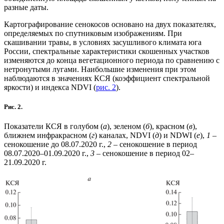
разные даты.
Картографирование сенокосов основано на двух показателях,
определяемых по спутниковым изображениям. При
скашивании травы, в условиях засушливого климата юга
России, спектральные характеристики скошенных участков
изменяются до конца вегетационного периода по сравнению с
нетронутыми лугами. Наибольшие изменения при этом
наблюдаются в значениях КСЯ (коэффициент спектральной
яркости) и индекса NDVI (
рис. 2
).
Рис. 2.
Показатели КСЯ в голубом (
а
), зеленом (
б
), красном (
в
),
ближнем инфракрасном (
г
) каналах, NDVI (
д
) и NDWI (
е
),
1
–
сенокошение до 08.07.2020 г.,
2
– сенокошение в период
08.07.2020–01.09.2020 г.,
3
– сенокошение в период 02–
21.09.2020 г.