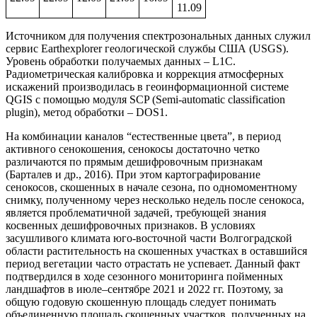
11.09
Источником для получения спектрозональных данных служил
сервис Earthexplorer геологической службы США (USGS).
Уровень обработки получаемых данных – L1C.
Радиометрическая калибровка и коррекция атмосферных
искажений производилась в геоинформационной системе
QGIS с помощью модуля SCP (Semi-automatic classification
plugin), метод обработки – DOS1.
На комбинации каналов “естественные цвета”, в период
активного сенокошения, сенокосы достаточно четко
различаются по прямым дешифровочным признакам
(Барталев и др., 2016). При этом картографирование
сенокосов, скошенных в начале сезона, по одномоментному
снимку, полученному через несколько недель после сенокоса,
является проблематичной задачей, требующей знания
косвенных дешифровочных признаков. В условиях
засушливого климата юго-восточной части Волгоградской
области растительность на скошенных участках в оставшийся
период вегетации часто отрастать не успевает. Данный факт
подтвердился в ходе сезонного мониторинга пойменных
ландшафтов в июле–сентябре 2021 и 2022 гг. Поэтому, за
общую годовую скошенную площадь следует понимать
объединенную площадь скошенных участков, полученных на