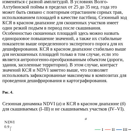
изменяться с разной амплитудой. В условиях Волго-
Ахтубинской поймы в пределах от 25 до 35 нед. года это
может быть связано с повторным отрастанием сорных трав,
использованием площадей в качестве пастбищ. Сезонный ход
КСЯ в красном диапазоне для скошенных участков имеет
один резкий подъем в период после скашивания.
Особенностью скошенных площадей здесь можно назвать
единоразовое повышение значений, а также их стабильные
показатели выше определенного экспертного порога для их
дешифрирования. КСЯ в красном диапазоне стабильно выше
для нескошенных площадей только в том случае, если это
является антропогенно-преобразованным объектом (дороги,
здания, засоленные территории). В этом случае, контраст
значений КСЯ и NDVI заметно выше, что позволяет
использовать зафиксированные максимумы в композитах для
проведения дешифрирования и картографирования.
Рис. 4.
Сезонная динамика NDVI (
а
) и КСЯ в красном диапазоне (
б
)
для скашиваемых (I–III) и не скашиваемых участков (IV–VI).