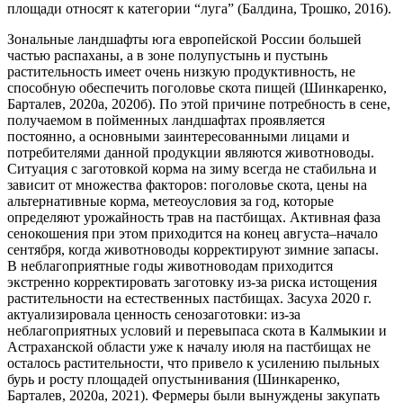
площади относят к категории “луга” (Балдина, Трошко, 2016).
Зональные ландшафты юга европейской России большей
частью распаханы, а в зоне полупустынь и пустынь
растительность имеет очень низкую продуктивность, не
способную обеспечить поголовье скота пищей (Шинкаренко,
Барталев, 2020а, 2020б). По этой причине потребность в сене,
получаемом в пойменных ландшафтах проявляется
постоянно, а основными заинтересованными лицами и
потребителями данной продукции являются животноводы.
Ситуация с заготовкой корма на зиму всегда не стабильна и
зависит от множества факторов: поголовье скота, цены на
альтернативные корма, метеоусловия за год, которые
определяют урожайность трав на пастбищах. Активная фаза
сенокошения при этом приходится на конец августа–начало
сентября, когда животноводы корректируют зимние запасы.
В неблагоприятные годы животноводам приходится
экстренно корректировать заготовку из-за риска истощения
растительности на естественных пастбищах. Засуха 2020 г.
актуализировала ценность сенозаготовки: из-за
неблагоприятных условий и перевыпаса скота в Калмыкии и
Астраханской области уже к началу июля на пастбищах не
осталось растительности, что привело к усилению пыльных
бурь и росту площадей опустынивания (Шинкаренко,
Барталев, 2020а, 2021). Фермеры были вынуждены закупать