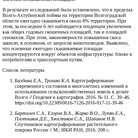
В результате исследований было установлено, что в пределах
Волго-Ахтубинской поймы на территории Волгоградской
области ежегодно скашивается около 8% территории. При
этом, за последние 6 лет наблюдается тенденция увеличения
как общих годовых скошенных площадей, так и площадей
сенокосов. При этом, закономерности повышения скоса
зависят, в основном, от запросов животноводов. Выявлено,
что основные ежегодно скашиваемые площади
концентрируются вокруг объектов инфраструктуры: ближе к
потребителям и транспортным путям.
Список литературы
Балдина Е.А., Трошко К.А.
Картографирование
современного состояния и многолетних изменений в
использовании сельскохозяйственных земель в дельте
Волги // Геодезия и картография. 2016. № 11. С. 39–46.
https://doi.org/10.22389/0016-7126-2016-917-11-39-46
Барталев С.А., Егоров В.А., Жарко В.О., Лупян Е.А.,
Плотников Д.Е., Хвостиков С.А., Шабанов Н.В.
Спутниковое картографирование растительного
покрова России // М.: ИКИ РАН, 2016. 208 с.