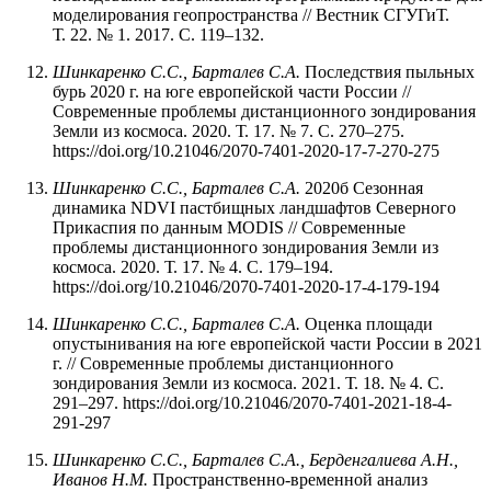
моделирования геопространства // Вестник СГУГиТ.
Т. 22. № 1. 2017. С. 119–132.
Шинкаренко С.С., Барталев С.А.
Последствия пыльных
бурь 2020 г. на юге европейской части России //
Современные проблемы дистанционного зондирования
Земли из космоса. 2020. Т. 17. № 7. С. 270–275.
https://doi.org/10.21046/2070-7401-2020-17-7-270-275
Шинкаренко С.С., Барталев С.А.
2020б Сезонная
динамика NDVI пастбищных ландшафтов Северного
Прикаспия по данным MODIS // Современные
проблемы дистанционного зондирования Земли из
космоса. 2020. Т. 17. № 4. С. 179–194.
https://doi.org/10.21046/2070-7401-2020-17-4-179-194
Шинкаренко С.С., Барталев С.А.
Оценка площади
опустынивания на юге европейской части России в 2021
г. // Современные проблемы дистанционного
зондирования Земли из космоса. 2021. Т. 18. № 4. С.
291–297. https://doi.org/10.21046/2070-7401-2021-18-4-
291-297
Шинкаренко С.С., Барталев С.А., Берденгалиева А.Н.,
Иванов Н.М.
Пространственно-временной анализ