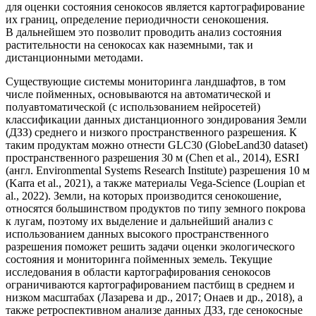
для оценки состояния сенокосов является картографирование
их границ, определение периодичности сенокошения.
В дальнейшем это позволит проводить анализ состояния
растительности на сенокосах как наземными, так и
дистанционными методами.
Существующие системы мониторинга ландшафтов, в том
числе пойменных, основываются на автоматической и
полуавтоматической (с использованием нейросетей)
классификации данных дистанционного зондирования Земли
(ДЗЗ) среднего и низкого пространственного разрешения. К
таким продуктам можно отнести GLC30 (GlobeLand30 dataset)
пространственного разрешения 30 м (Chen et al., 2014), ESRI
(англ. Environmental Systems Research Institute) разрешения 10 м
(Karra et al., 2021), а также материалы Vega-Science (Loupian et
al., 2022). Земли, на которых производится сенокошение,
относятся большинством продуктов по типу земного покрова
к лугам, поэтому их выделение и дальнейший анализ с
использованием данных высокого пространственного
разрешения поможет решить задачи оценки экологического
состояния и мониторинга пойменных земель. Текущие
исследования в области картографирования сенокосов
ограничиваются картографированием пастбищ в среднем и
низком масштабах (Лазарева и др., 2017; Онаев и др., 2018), а
также ретроспективном анализе данных ДЗЗ, где сенокосные