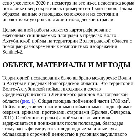
сено уже летом 2020 г., несмотря на это из-за недостатка корма
поголовье овец сократилось примерно на 1 млн голов. Таким
образом, данные о площадях сенокосов и их состоянии
играют важную роль для животноводческой отрасли.
Целью данной работы является картографирование
ежегодных скишиваемых площадей в пределах Волго-
Ахтубинской поймы на территории Волгоградской области с
помощью разновременных композитных изображений
Sentinel-2.
ОБЪЕКТ, МАТЕРИАЛЫ И МЕТОДЫ
Территорией исследования было выбрано междуречье Волги
и Ахтубы в пределах Волгоградской области. Это территория
Волго-Ахтубинской поймы, входящая в состав
Среднеахтубинского и Ленинского районов Волгоградской
2
области (
рис. 1
). Общая площадь пойменной части 1780 км
.
Пойма представлена типичными пойменными ландшафтами:
озерами, ериками, протоками, старицами (Брылев, Овчарова,
2011). Особенности рельефа поймы позволяют воде
задерживаться в понижениях после половодья, благодаря
этому здесь формируются плодородные заливные луга,
обладающие огромной ценностью в условиях засушливого