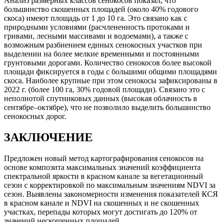
Анализ размерных классов сенокосов показал, что
большинство скошенных площадей (около 40% годового
скоса) имеют площадь от 1 до 10 га. Это связано как с
природными условиями (расчлененность протоками и
гривами, лесными массивами и водоемами), а также с
возможным разбиением единых сенокосных участков при
выделении на более мелкие временными и постоянными
грунтовыми дорогами. Количество сенокосов более высокой
площади фиксируется в годы с большими общими площадями
скоса. Наиболее крупные при этом сенокосы зафиксированы в
2022 г. (более 100 га, 30% годовой площади). Связано это с
неполнотой спутниковых данных (высокая облачность в
сентябре–октябре), что не позволило выделить большинство
сенокосных дорог.
ЗАКЛЮЧЕНИЕ
Предложен новый метод картографирования сенокосов на
основе композита максимальных значений коэффициента
спектральной яркости в красном канале за вегетационный
сезон с корректировкой по максимальным значениям NDVI за
сезон. Выявлены закономерности изменения показателей КСЯ
в красном канале и NDVI на скошенных и не скошенных
участках, перепады которых могут достигать до 120% от
значений нескошенных площадей.