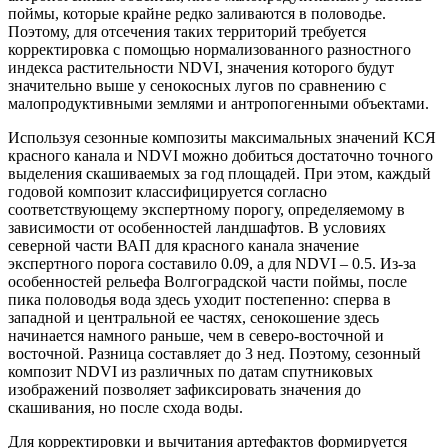
поймы, которые крайне редко заливаются в половодье.
Поэтому, для отсечения таких территорий требуется
корректировка с помощью нормализованного разностного
индекса растительности NDVI, значения которого будут
значительно выше у сенокосных лугов по сравнению с
малопродуктивными землями и антропогенными объектами.
Используя сезонные композиты максимальных значений КСЯ
красного канала и NDVI можно добиться достаточно точного
выделения скашиваемых за год площадей. При этом, каждый
годовой композит классифицируется согласно
соответствующему экспертному порогу, определяемому в
зависимости от особенностей ландшафтов. В условиях
северной части ВАП для красного канала значение
экспертного порога составило 0.09, а для NDVI – 0.5. Из-за
особенностей рельефа Волгоградской части поймы, после
пика половодья вода здесь уходит постепенно: сперва в
западной и центральной ее частях, сенокошение здесь
начинается намного раньше, чем в северо-восточной и
восточной. Разница составляет до 3 нед. Поэтому, сезонный
композит NDVI из различных по датам спутниковых
изображений позволяет зафиксировать значения до
скашивания, но после схода воды.
Для корректировки и вычитания артефактов формируется