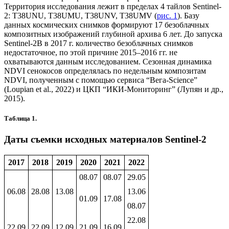
Территория исследования лежит в пределах 4 тайлов Sentinel-
2: T38UNU, T38UMU, T38UNV, T38UMV (
рис. 1
). Базу
данных космических снимков формируют 17 безоблачных
композитных изображений глубиной архива 6 лет. До запуска
Sentinel-2B в 2017 г. количество безоблачных снимков
недостаточное, по этой причине 2015–2016 гг. не
охватываются данным исследованием. Сезонная динамика
NDVI сенокосов определялась по недельным композитам
NDVI, полученным с помощью сервиса “Вега-Science”
(Loupian et al., 2022) и ЦКП “ИКИ-Мониторинг” (Лупян и др.,
2015).
Таблица 1.
Даты съемки исходных материалов Sentinel-2
2017
2018
2019
2020
2021
2022
08.07
08.07
29.05
06.08
28.08
13.08
13.06
01.09
17.08
08.07
22.08
22.09
22.09
12.09
21.09
16.09