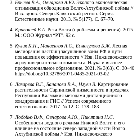
Брылев
В.А.,
Овчарова
А.Ю.
Эколого-экономическая
оптимизация обводнения Волго-Ахтубинской поймы //
Изв. вузов. Северо-Кавказский регион. Серия:
Естественные науки. 2013. № 5(177). С. 67–70.
Кривошей В.А.
Река Волга (проблемы и решения). 2015.
М.: ООО Журнал “РТ”. 92 с.
Кулик
К.Н.,
Манаенков
А.С.,
Есмагулова
Б.Ж.
Лесная
мелиорация пастбищ засушливой зоны РФ и пути
повышения ее эффективности // Изв. Нижневолжского
агроуниверситетского комплекса: Наука и высшее
профессиональное образование. 2021. № 3(63). С. 30–40.
https://doi.org/10.32786/2071-9485-2021-03-02
Лазарева В.Г., Бананова В.А., Нгуен В.
Картирование
растительности Сарпинской низменности в пределах
Республики Калмыкия методами дистанционного
зондирования и ГИС // Успехи современного
естествознания. 2017. № 12. С. 178–183.
Лобойко
В.Ф.,
Овчарова
А.Ю.,
Никитина
Н.С
.
Особенности водного режима Нижней Волги и его
влияние на состояние северо-западной части Волго-
Ахтубинской поймы // Изв. Нижневолжского