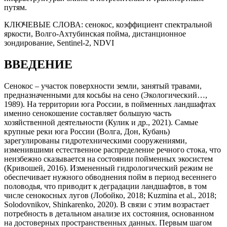
путям.
КЛЮЧЕВЫЕ СЛОВА:
сенокос, коэффициент спектральной
яркости, Волго-Ахтубинская пойма, дистанционное
зондирование, Sentinel-2, NDVI
ВВЕДЕНИЕ
Сенокос – участок поверхности земли, занятый травами,
предназначенными для косьбы на сено (Экологический…,
1989). На территории юга России, в пойменных ландшафтах
именно сенокошение составляет большую часть
хозяйственной деятельности (Кулик и др., 2021). Самые
крупные реки юга России (Волга, Дон, Кубань)
зарегулированы гидротехническими сооружениями,
изменившими естественное распределение речного стока, что
неизбежно сказывается на состоянии пойменных экосистем
(Кривошей, 2016). Измененный гидрологический режим не
обеспечивает нужного обводнения пойм в период весеннего
половодья, что приводит к деградации ландшафтов, в том
числе сенокосных лугов (Лобойко, 2018; Kuzmina et al., 2018;
Solodovnikov, Shinkarenko, 2020). В связи с этим возрастает
потребность в детальном анализе их состояния, основанном
на достоверных пространственных данных. Первым шагом