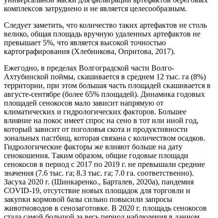
комплексов затруднено и не является целесообразным.
Следует заметить, что количество таких артефактов не столь
велико, общая площадь вручную удаленных артефактов не
превышает 5%, что является высокой точностью
картографирования (Хлебникова, Опритова, 2017).
Ежегодно, в пределах Волгоградской части Волго-
Ахтубинской поймы, скашивается в среднем 12 тыс. га (8%)
территории, при этом большая часть площадей скашивается в
августе-сентябре (более 65% площадей). Динамика годовых
площадей сенокосов мало зависит напрямую от
климатических и гидрологических факторов. Большее
влияние на покос имеет спрос на сено в тот или иной год,
который зависит от поголовья скота и продуктивности
зональных пастбищ, которая связана с количеством осадков.
Гидрологические факторы же влияют больше на дату
сенокошения. Таким образом, общие годовые площади
сенокосов в период с 2017 по 2019 г. не превышали средние
значения (7.6 тыс. га; 8.3 тыс. га; 7.0 га. соответственно).
Засуха 2020 г. (Шинкаренко., Барталев, 2020а), пандемия
COVID-19, отсутствие новых площадок для торговли и
закупки кормовой базы сильно повысили запросы
животноводов в сенозаготовке. В 2020 г. площадь сенокосов
стала самой большой за весь период наблюдения в данном